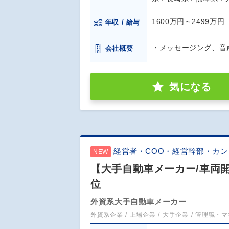
1600万円～2499万円
年収 / 給与
・メッセージング、音
会社概要
気になる
経営者・COO・経営幹部・カ
NEW
【大手自動車メーカー/車両開
位
外資系大手自動車メーカー
外資系企業
上場企業
大手企業
管理職・マ