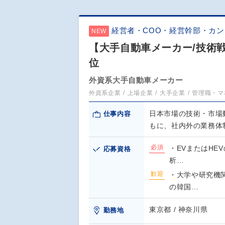
経営者・COO・経営幹部・カ
NEW
【大手自動車メーカー/技術戦
位
外資系大手自動車メーカー
外資系企業
上場企業
大手企業
管理職・マ
日本市場の技術・市場
仕事内容
もに、社内外の業務体
必須
・EVまたはHE
応募資格
析…
歓迎
・大学や研究機
の韓国…
東京都 / 神奈川県
勤務地