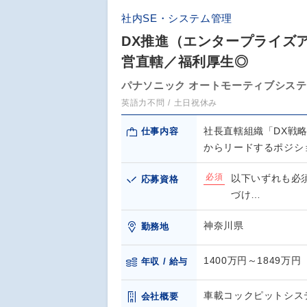
社内SE・システム管理
DX推進（エンタープライズ
営直轄／福利厚生◎
パナソニック オートモーティブシス
英語力不問
土日祝休み
社長直轄組織「DX戦
仕事内容
からリードするポジシ
必須
以下いずれも必
応募資格
づけ…
神奈川県
勤務地
1400万円～1849万円
年収 / 給与
車載コックピットシス
会社概要