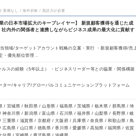
ト業務なし
海外折衝
英語力が必要
企業の日本市場拡大のキープレイヤー】 新規顧客獲得を通じた成
、社内外の関係者と連携しながらビジネス成果の最大化に貢献す
担当領域/ターゲットアカウント戦略の立案・実行 ・新規顧客獲得/売
定・優先順位管理…
ールスの経験（5年以上） ・ビジネスリーダー等との協業・関係構築
ーター/キャリア/グローバルコミュニケーションプラットフォーム
 / 宮城県 / 秋田県 / 山形県 / 福島県 / 茨城県 / 栃木県 / 群馬県 / 埼
/ 神奈川県 / 新潟県 / 富山県 / 石川県 / 福井県 / 山梨県 / 長野県 / 岐
/ 三重県 / 滋賀県 / 京都府 / 大阪府 / 兵庫県 / 奈良県 / 和歌山県 / 鳥
/ 広島県 / 山口県 / 徳島県 / 香川県 / 愛媛県 / 高知県 / 福岡県 / 佐賀
 大分県 / 宮崎県 / 鹿児島県 / 沖縄県