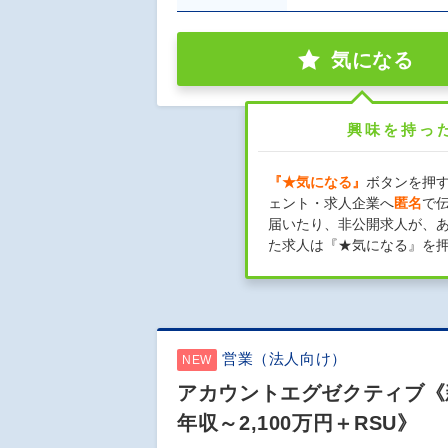
気になる
興味を持っ
『★気になる』
ボタンを押
ェント・求人企業へ
匿名
で
届いたり、非公開求人が、
た求人は『★気になる』を
営業（法人向け）
NEW
アカウントエグゼクティブ《
年収～2,100万円＋RSU》