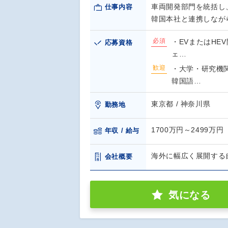
車両開発部門を統括し
仕事内容
韓国本社と連携しなが
必須
・EVまたはHE
応募資格
ェ…
歓迎
・大学・研究機
韓国語…
東京都 / 神奈川県
勤務地
1700万円～2499万円
年収 / 給与
海外に幅広く展開する
会社概要
気になる