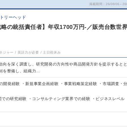
掲載期間：26/08/06～26/
ントリーヘッド
略の統括責任者】年収1700万円-／販売台数世界
ネジャー
英語力が必要
土日祝休み
動向を深く調査し、研究開発の方向性や商品開発方針を提示すると
制を整備し、組織力…
Vの開発経験 ・新規事業企画経験 ・事業戦略策定経験 ・市場調査・
関での研究経験 ・コンサルティング業界での経験 ・ビジネスレベル