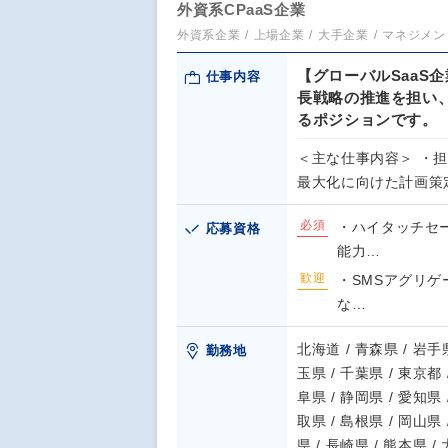
外資系CPaaS企業
外資系企業
上場企業
大手企業
マネジメン
【グローバルSaaS
仕事内容
長戦略の推進を担い
るポジションです。
＜主な仕事内容＞ ・
最大化に向けた計画策
必須
・ハイタッチセ
応募資格
能力…
歓迎
・SMSアグリゲ
な…
北海道 / 青森県 / 岩手県
勤務地
玉県 / 千葉県 / 東京都 
阜県 / 静岡県 / 愛知県 
取県 / 島根県 / 岡山県 
県 / 長崎県 / 熊本県 /