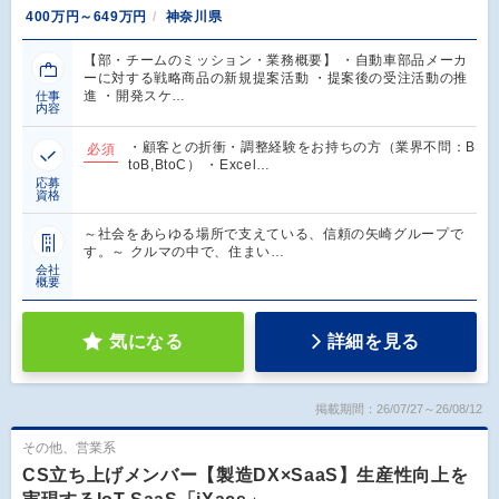
400万円～649万円
神奈川県
【部・チームのミッション・業務概要】 ・自動車部品メーカ
ーに対する戦略商品の新規提案活動 ・提案後の受注活動の推
進 ・開発スケ…
仕事
内容
・顧客との折衝・調整経験をお持ちの方（業界不問：B
必須
toB,BtoC） ・Excel…
応募
資格
～社会をあらゆる場所で支えている、信頼の矢崎グループで
す。～ クルマの中で、住まい…
会社
概要
気になる
詳細を見る
掲載期間：26/07/27～26/08/12
その他、営業系
CS立ち上げメンバー【製造DX×SaaS】生産性向上を