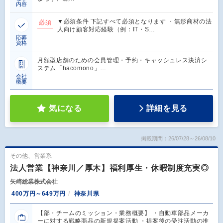
内容
▼必須条件 下記すべて必須となります ・無形商材の法
必須
人向け顧客対応経験（例：IT・S…
応募
資格
月額型店舗のための会員管理・予約・キャッシュレス決済シ
ステム「hacomono」…
会社
概要
気になる
詳細を見る
掲載期間：26/07/28～26/08/10
その他、営業系
法人営業【神奈川／厚木】福利厚生・休暇制度充実◎
矢崎総業株式会社
400万円～649万円
神奈川県
【部・チームのミッション・業務概要】 ・自動車部品メーカ
ーに対する戦略商品の新規提案活動 ・提案後の受注活動の推