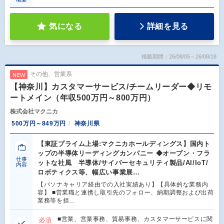
気になる
詳細を見る
掲載期間：26/08/05～26/08/18
その他、営業系
NEW
【神奈川】カスタマーサービス/チームリーダー◆リモ
ートメイン（年収500万円～800万円）
株式会社マクニカ
500万円～849万円
神奈川県
【東証プライム上場:マクニカホールディングス】国内ト
ップの半導体リーディングカンパニー ◆オープン・フラ
仕事
ットな社風 半導体/サイバーセキュリティ製品/AI/IoT/
内容
ロボティクス等、幅広い事業展…
【パソナキャリア経由での入社実績あり】【具体的な業務内
容】 ■営業職と連携し取引先のフォロー、納期調整および出荷
業務等を担…
■営業、営業事務、貿易事務、カスタマーサービスに関
必須