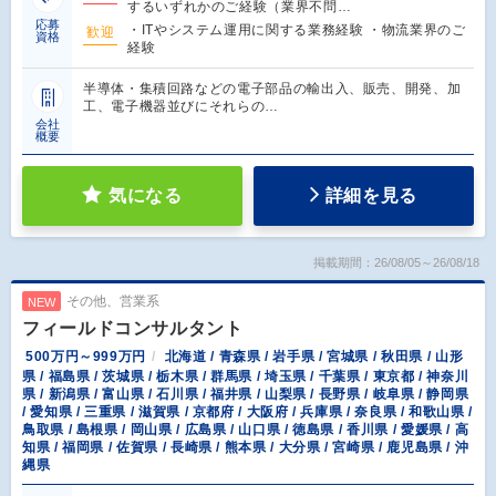
するいずれかのご経験（業界不問…
応募
・ITやシステム運用に関する業務経験 ・物流業界のご
歓迎
資格
経験
半導体・集積回路などの電子部品の輸出入、販売、開発、加
工、電子機器並びにそれらの…
会社
概要
気になる
詳細を見る
掲載期間：26/08/05～26/08/18
その他、営業系
NEW
フィールドコンサルタント
500万円～999万円
北海道 / 青森県 / 岩手県 / 宮城県 / 秋田県 / 山形
県 / 福島県 / 茨城県 / 栃木県 / 群馬県 / 埼玉県 / 千葉県 / 東京都 / 神奈川
県 / 新潟県 / 富山県 / 石川県 / 福井県 / 山梨県 / 長野県 / 岐阜県 / 静岡県
/ 愛知県 / 三重県 / 滋賀県 / 京都府 / 大阪府 / 兵庫県 / 奈良県 / 和歌山県 /
鳥取県 / 島根県 / 岡山県 / 広島県 / 山口県 / 徳島県 / 香川県 / 愛媛県 / 高
知県 / 福岡県 / 佐賀県 / 長崎県 / 熊本県 / 大分県 / 宮崎県 / 鹿児島県 / 沖
縄県