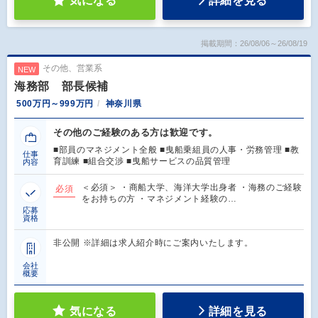
気になる
詳細を見る
掲載期間：26/08/06～26/08/19
その他、営業系
NEW
海務部 部長候補
500万円～999万円
神奈川県
その他のご経験のある方は歓迎です。
■部員のマネジメント全般 ■曳船乗組員の人事・労務管理 ■教
仕事
育訓練 ■組合交渉 ■曳船サービスの品質管理
内容
＜必須＞ ・商船大学、海洋大学出身者 ・海務のご経験
必須
をお持ちの方 ・マネジメント経験の…
応募
資格
非公開 ※詳細は求人紹介時にご案内いたします。
会社
概要
気になる
詳細を見る