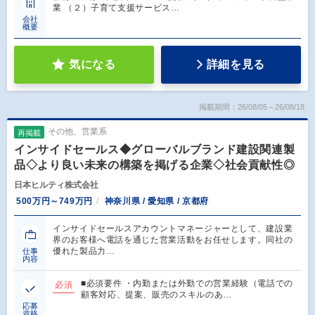
業 （２）子育て支援サービス…
会社
概要
気になる
詳細を見る
掲載期間：26/08/05～26/08/18
その他、営業系
再掲載
インサイドセールス◆グローバルブランド建設関連製
品◇より良い未来の構築を掲げる企業◇社会貢献性◎
日本ヒルティ株式会社
500万円～749万円
神奈川県 / 愛知県 / 京都府
インサイドセールスアカウントマネージャーとして、建設業
界のお客様へ電話を通じた営業活動をお任せします。同社の
優れた製品力…
仕事
内容
■必須要件 ・内勤または外勤での営業経験（電話での
必須
顧客対応、提案、販売のスキルのあ…
応募
資格