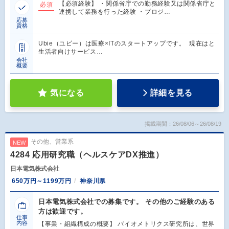
【必須経験】 ・関係省庁での勤務経験又は関係省庁と
必須
連携して業務を行った経験 ・プロジ…
応募
資格
Ubie（ユビー）は医療×ITのスタートアップです。 現在はと
生活者向けサービス…
会社
概要
気になる
詳細を見る
掲載期間：26/08/06～26/08/19
その他、営業系
NEW
4284 応用研究職（ヘルスケアDX推進）
日本電気株式会社
650万円～1199万円
神奈川県
日本電気株式会社での募集です。 その他のご経験のある
方は歓迎です。
仕事
内容
【事業・組織構成の概要】 バイオメトリクス研究所は、世界