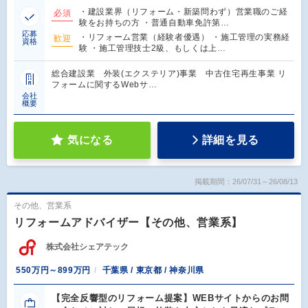
・建設業界（リフォーム・新築問わず）営業職のご経
必須
験をお持ちの方 ・普通自動車免許第…
応募
・リフォーム営業（経験者優遇） ・施工管理の実務経
歓迎
資格
験 ・施工管理技士2級、もしくは上…
総合建設業 外装(エクステリア)事業 中古住宅再生事業 リ
フォームに関するWebサ…
会社
概要
気になる
詳細を見る
掲載期間：26/07/31～26/08/13
その他、営業系
リフォームアドバイザー【その他、営業系】
株式会社シェアテック
550万円～899万円
千葉県 / 東京都 / 神奈川県
【完全反響型のリフォーム提案】WEBサイトからのお問