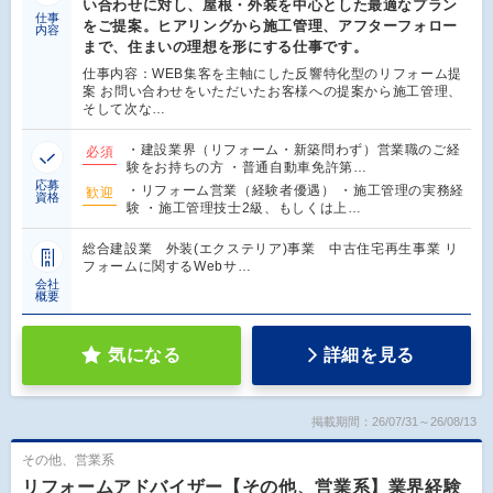
い合わせに対し、屋根・外装を中心とした最適なプラン
仕事
をご提案。ヒアリングから施工管理、アフターフォロー
内容
まで、住まいの理想を形にする仕事です。
仕事内容：WEB集客を主軸にした反響特化型のリフォーム提
案 お問い合わせをいただいたお客様への提案から施工管理、
そして次な…
・建設業界（リフォーム・新築問わず）営業職のご経
必須
験をお持ちの方 ・普通自動車免許第…
応募
・リフォーム営業（経験者優遇） ・施工管理の実務経
歓迎
資格
験 ・施工管理技士2級、もしくは上…
総合建設業 外装(エクステリア)事業 中古住宅再生事業 リ
フォームに関するWebサ…
会社
概要
気になる
詳細を見る
掲載期間：26/07/31～26/08/13
その他、営業系
リフォームアドバイザー【その他、営業系】業界経験