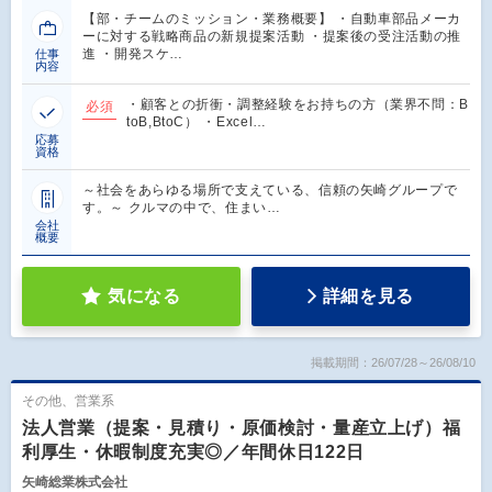
【部・チームのミッション・業務概要】 ・自動車部品メーカ
ーに対する戦略商品の新規提案活動 ・提案後の受注活動の推
進 ・開発スケ…
仕事
内容
・顧客との折衝・調整経験をお持ちの方（業界不問：B
必須
toB,BtoC） ・Excel…
応募
資格
～社会をあらゆる場所で支えている、信頼の矢崎グループで
す。～ クルマの中で、住まい…
会社
概要
気になる
詳細を見る
掲載期間：26/07/28～26/08/10
その他、営業系
法人営業（提案・見積り・原価検討・量産立上げ）福
利厚生・休暇制度充実◎／年間休日122日
矢崎総業株式会社