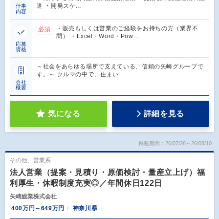
進 ・開発スケ…
仕事
内容
・販売もしくは営業のご経験をお持ちの方（業界不
必須
問） ・Excel・Word・Pow…
応募
資格
～社会をあらゆる場所で支えている、信頼の矢崎グループで
す。～ クルマの中で、住まい…
会社
概要
気になる
詳細を見る
掲載期間：26/07/28～26/08/10
その他、営業系
法人営業（提案・見積り・原価検討・量産立上げ）福
利厚生・休暇制度充実◎／年間休日122日
矢崎総業株式会社
400万円～649万円
神奈川県