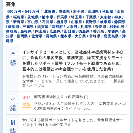
募集
400万円～549万円
北海道 / 青森県 / 岩手県 / 宮城県 / 秋田県 / 山形
県 / 福島県 / 茨城県 / 栃木県 / 群馬県 / 埼玉県 / 千葉県 / 東京都 / 神奈川
県 / 新潟県 / 富山県 / 石川県 / 福井県 / 山梨県 / 長野県 / 岐阜県 / 静岡県
/ 愛知県 / 三重県 / 滋賀県 / 京都府 / 大阪府 / 兵庫県 / 奈良県 / 和歌山県 /
鳥取県 / 島根県 / 岡山県 / 広島県 / 山口県 / 徳島県 / 香川県 / 愛媛県 / 高
知県 / 福岡県 / 佐賀県 / 長崎県 / 熊本県 / 大分県 / 宮崎県 / 鹿児島県 / 沖
縄県
インサイドセールスとして、当社媒体や提携商材を中心
に、飲食店の集客支援、業務支援、経営支援をリモート
仕事
を通したサポート業務（フルリモート勤務であるため、
内容
基本的には電話とweb会議ツールを使用した営業）
お客様とのリレーション構築から契約締結、その後の継続的
なサポートまでを一貫して担当していただきます。 ・新規顧
客へのアプロ…
顧客折衝経験あり（内容問わず）
必須
下記いずれかのご経験をお持ちの方 ・広告業界またはt
歓迎
応募
oB無形商材のインサイドセール…
資格
食に関する情報ポータルサイトを軸とした、飲食店販促サー
ビスを手掛ける上場企業です
会社
概要