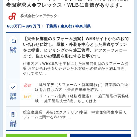
者限定求人◆フレックス・WLBに自信があります。
株式会社シェアテック
600万円～899万円
千葉県 / 東京都 / 神奈川県
【完全反響型のリフォーム提案】WEBサイトからのお問
い合わせに対し、屋根・外装を中心とした最適なプラン
仕事
をご提案。ヒアリングから施工管理、アフターフォロー
内容
まで、住まいの理想を形にする仕事です。
仕事内容：WEB集客を主軸にした反響特化型のリフォーム提
案 お問い合わせをいただいたお客様への提案から施工管理、
そして次な…
・建設業界（リフォーム・新築問わず）営業職のご経
必須
験をお持ちの方 ・普通自動車免許第…
応募
・リフォーム営業（経験者優遇） ・施工管理の実務経
歓迎
資格
験 ・施工管理技士2級、もしくは上…
総合建設業 外装(エクステリア)事業 中古住宅再生事業 リ
フォームに関するWebサ…
会社
概要