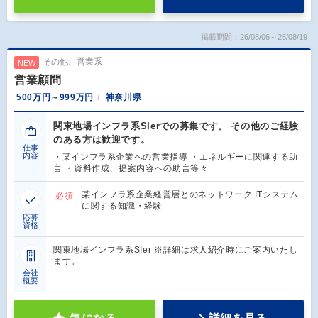
掲載期間：26/08/06～26/08/19
その他、営業系
NEW
営業顧問
500万円～999万円
神奈川県
関東地場インフラ系SIerでの募集です。 その他のご経験
のある方は歓迎です。
仕事
内容
・某インフラ系企業への営業指導 ・エネルギーに関連する助
言 ・資料作成、提案内容への助言等々
某インフラ系企業経営層とのネットワーク ITシステム
必須
に関する知識・経験
応募
資格
関東地場インフラ系SIer ※詳細は求人紹介時にご案内いたし
ます。
会社
概要