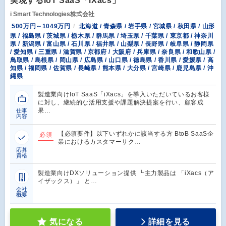
実現するIoT SaaS「iXacs」
i Smart Technologies株式会社
500万円～1049万円
北海道 / 青森県 / 岩手県 / 宮城県 / 秋田県 / 山形
県 / 福島県 / 茨城県 / 栃木県 / 群馬県 / 埼玉県 / 千葉県 / 東京都 / 神奈川
県 / 新潟県 / 富山県 / 石川県 / 福井県 / 山梨県 / 長野県 / 岐阜県 / 静岡県
/ 愛知県 / 三重県 / 滋賀県 / 京都府 / 大阪府 / 兵庫県 / 奈良県 / 和歌山県 /
鳥取県 / 島根県 / 岡山県 / 広島県 / 山口県 / 徳島県 / 香川県 / 愛媛県 / 高
知県 / 福岡県 / 佐賀県 / 長崎県 / 熊本県 / 大分県 / 宮崎県 / 鹿児島県 / 沖
縄県
製造業向けIoT SaaS「iXacs」を導入いただいているお客様
に対し、継続的な活用支援や課題解決提案を行い、顧客成
果…
仕事
内容
【必須要件】以下いずれかに該当する方 BtoB SaaS企
必須
業におけるカスタマーサク…
応募
資格
製造業向けDXソリューション提供 ┗主力製品は 「iXacs（ア
イザックス）」 と…
会社
概要
気になる
詳細を見る