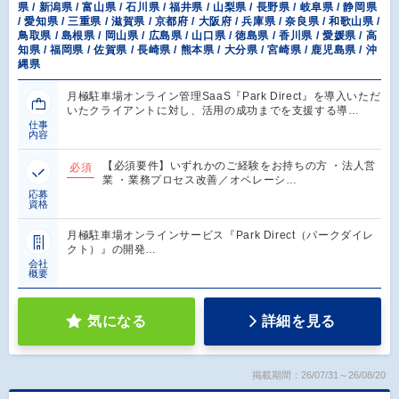
県 / 新潟県 / 富山県 / 石川県 / 福井県 / 山梨県 / 長野県 / 岐阜県 / 静岡県
/ 愛知県 / 三重県 / 滋賀県 / 京都府 / 大阪府 / 兵庫県 / 奈良県 / 和歌山県 /
鳥取県 / 島根県 / 岡山県 / 広島県 / 山口県 / 徳島県 / 香川県 / 愛媛県 / 高
知県 / 福岡県 / 佐賀県 / 長崎県 / 熊本県 / 大分県 / 宮崎県 / 鹿児島県 / 沖
縄県
月極駐車場オンライン管理SaaS『Park Direct』を導入いただ
いたクライアントに対し、活用の成功までを支援する導…
仕事
内容
【必須要件】いずれかのご経験をお持ちの方 ・法人営
必須
業 ・業務プロセス改善／オペレーシ…
応募
資格
月極駐車場オンラインサービス『Park Direct（パークダイレ
クト）』の開発…
会社
概要
気になる
詳細を見る
掲載期間：26/07/31～26/08/20