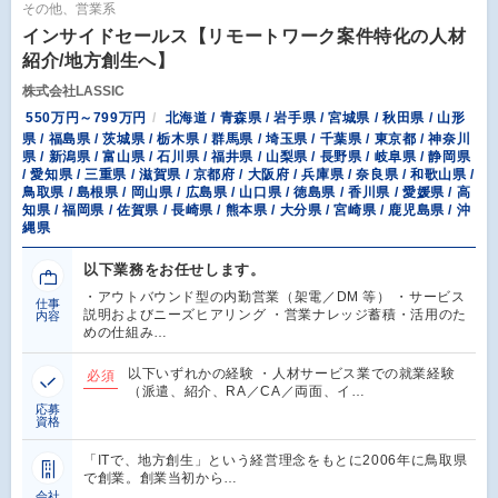
その他、営業系
インサイドセールス【リモートワーク案件特化の人材
紹介/地方創生へ】
株式会社LASSIC
550万円～799万円
北海道 / 青森県 / 岩手県 / 宮城県 / 秋田県 / 山形
県 / 福島県 / 茨城県 / 栃木県 / 群馬県 / 埼玉県 / 千葉県 / 東京都 / 神奈川
県 / 新潟県 / 富山県 / 石川県 / 福井県 / 山梨県 / 長野県 / 岐阜県 / 静岡県
/ 愛知県 / 三重県 / 滋賀県 / 京都府 / 大阪府 / 兵庫県 / 奈良県 / 和歌山県 /
鳥取県 / 島根県 / 岡山県 / 広島県 / 山口県 / 徳島県 / 香川県 / 愛媛県 / 高
知県 / 福岡県 / 佐賀県 / 長崎県 / 熊本県 / 大分県 / 宮崎県 / 鹿児島県 / 沖
縄県
以下業務をお任せします。
・アウトバウンド型の内勤営業（架電／DM 等） ・サービス
仕事
説明およびニーズヒアリング ・営業ナレッジ蓄積・活用のた
内容
めの仕組み…
以下いずれかの経験 ・人材サービス業での就業経験
必須
（派遣、紹介、RA／CA／両面、イ…
応募
資格
「ITで、地方創生」という経営理念をもとに2006年に鳥取県
で創業。創業当初から…
会社