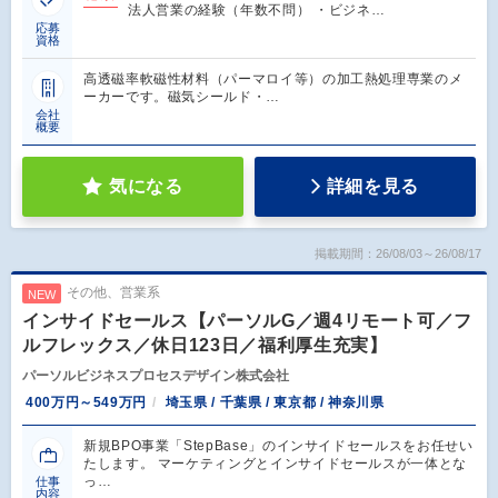
法人営業の経験（年数不問） ・ビジネ…
応募
資格
高透磁率軟磁性材料（パーマロイ等）の加工熱処理専業のメ
ーカーです。磁気シールド・…
会社
概要
気になる
詳細を見る
掲載期間：26/08/03～26/08/17
その他、営業系
NEW
インサイドセールス【パーソルG／週4リモート可／フ
ルフレックス／休日123日／福利厚生充実】
パーソルビジネスプロセスデザイン株式会社
400万円～549万円
埼玉県 / 千葉県 / 東京都 / 神奈川県
新規BPO事業「StepBase」のインサイドセールスをお任せい
たします。 マーケティングとインサイドセールスが一体とな
っ…
仕事
内容