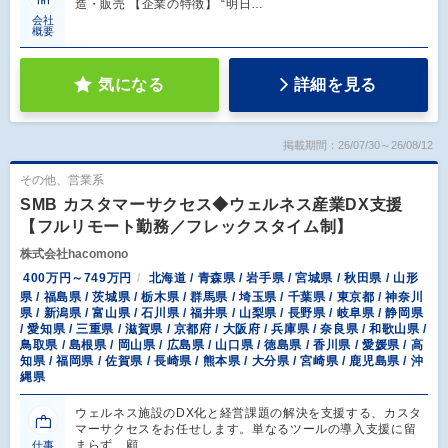
造・販売 【企業の特徴】 “明日…
会社
概要
気になる
詳細を見る
掲載期間：26/07/30～26/08/12
その他、営業系
SMB カスタマーサクセス◆ウェルネス産業DX支援
【フルリモート勤務／フレックスタイム制】
株式会社hacomono
400万円～749万円
北海道 / 青森県 / 岩手県 / 宮城県 / 秋田県 / 山形
県 / 福島県 / 茨城県 / 栃木県 / 群馬県 / 埼玉県 / 千葉県 / 東京都 / 神奈川
県 / 新潟県 / 富山県 / 石川県 / 福井県 / 山梨県 / 長野県 / 岐阜県 / 静岡県
/ 愛知県 / 三重県 / 滋賀県 / 京都府 / 大阪府 / 兵庫県 / 奈良県 / 和歌山県 /
鳥取県 / 島根県 / 岡山県 / 広島県 / 山口県 / 徳島県 / 香川県 / 愛媛県 / 高
知県 / 福岡県 / 佐賀県 / 長崎県 / 熊本県 / 大分県 / 宮崎県 / 鹿児島県 / 沖
縄県
ウェルネス施設のDX化と経営課題の解決を支援する、カスタ
マーサクセスをお任せします。単なるツールの導入支援に留
まらず、顧…
仕事