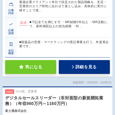
製薬企業クライアント本社で決定された製品戦略を、支店・
営業所のエリア特性に合わせて落とし込み、具体的に実行に
移すことで成…
仕事
内容
■下記全てを満たす方 ・MR経験5年以上 ・MR活動に
必須
て、基幹病院以上の担当経験 ・M…
応募
資格
■医薬品の営業・マーケティングの受託事業を行う、外資系企
業です。
会社
概要
気になる
詳細を見る
掲載期間：26/08/05～26/08/18
その他、営業系
NEW
デジタルセールスリーダー（非対面型の新規開拓業
務）（年収960万円～1160万円）
富士通株式会社