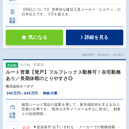
【同社について】 世界的な建設工具メーカー「ヒルティ」の
日本法人です。 3万を超える…
会社
概要
気になる
詳細を見る
掲載期間：26/08/04～26/08/17
その他、営業系
再掲載
ルート営業【登戸】フルフレックス勤務可！在宅勤務
あり／長期休暇のとりやすさ◎
株式会社オータマ
500万円～849万円
神奈川県
磁気シールド製品の提案を通して、最先端技術を支える法人
営業の仕事です。 既存の大手メーカーを中心に担当し、顧客
との信頼関係…
仕事
内容
▼必須条件 以下いずれも ・メーカーでの勤務経験 ・
必須