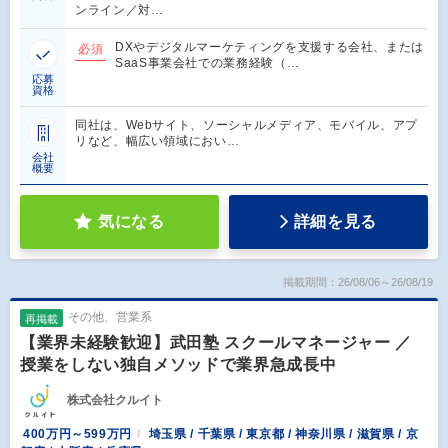
ンライン／対…
DXやデジタルマーケティングを支援する会社、または
必須
SaaS事業会社での業務経験（…
応募
資格
同社は、Webサイト、ソーシャルメディア、モバイル、アプ
リなど、幅広い領域におい…
会社
概要
気になる
詳細を見る
掲載期間：26/08/06～26/08/19
その他、営業系
再掲載
【業界未経験歓迎】武田塾 スクールマネージャー ／
授業をしない独自メソッドで業界急成長中
株式会社クルイト
400万円～599万円
埼玉県 / 千葉県 / 東京都 / 神奈川県 / 滋賀県 / 京