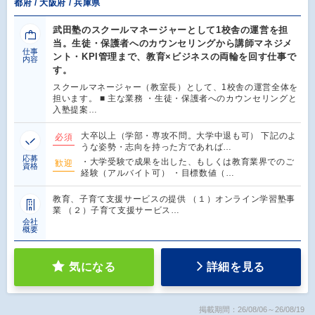
都府 / 大阪府 / 兵庫県
武田塾のスクールマネージャーとして1校舎の運営を担
当。生徒・保護者へのカウンセリングから講師マネジメ
仕事
ント・KPI管理まで、教育×ビジネスの両輪を回す仕事で
内容
す。
スクールマネージャー（教室長）として、1校舎の運営全体を
担います。 ■ 主な業務 ・生徒・保護者へのカウンセリングと
入塾提案…
大卒以上（学部・専攻不問。大学中退も可） 下記のよ
必須
うな姿勢・志向を持った方であれば…
応募
・大学受験で成果を出した、もしくは教育業界でのご
歓迎
資格
経験（アルバイト可） ・目標数値（…
教育、子育て支援サービスの提供 （１）オンライン学習塾事
業 （２）子育て支援サービス…
会社
概要
気になる
詳細を見る
掲載期間：26/08/06～26/08/19