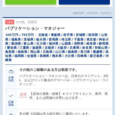
掲載期間：26/08/06～26/08/19
その他、営業系
NEW
パブリケーション・マネジャー
600万円～799万円
北海道 / 青森県 / 岩手県 / 宮城県 / 秋田県 / 山形
県 / 福島県 / 茨城県 / 栃木県 / 群馬県 / 埼玉県 / 千葉県 / 東京都 / 神奈川
県 / 新潟県 / 富山県 / 石川県 / 福井県 / 山梨県 / 長野県 / 岐阜県 / 静岡県
/ 愛知県 / 三重県 / 滋賀県 / 京都府 / 大阪府 / 兵庫県 / 奈良県 / 和歌山県 /
鳥取県 / 島根県 / 岡山県 / 広島県 / 山口県 / 徳島県 / 香川県 / 愛媛県 / 高
知県 / 福岡県 / 佐賀県 / 長崎県 / 熊本県 / 大分県 / 宮崎県 / 鹿児島県 / 沖
縄県
その他のご経験のある方は歓迎です。
パブリケーション・マネジャーは、日本のクライアント、KO
仕事
L、およびインド拠点のグローバル・パブリケーション・ライ
内容
ティング…
【必須の資格・経験】 ● ライフサイエンス、薬学、医
必須
学、または関連の分野における学…
応募
資格
非公開 ※詳細は求人紹介時にご案内いたします。