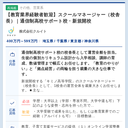
その他、営業系
再掲載
【教育業界経験者歓迎】スクールマネージャー（校舎
長）｜通信制高校サポート校・新規開校
株式会社クルイト
400万円～599万円
埼玉県 / 千葉県 / 東京都 / 神奈川県
通信制高校サポート校の校舎長として運営全般を担当。
生徒の個別カリキュラム設計から入学相談、講師の育
仕事
成、数値管理まで幅広くお任せします。「教育のやりが
内容
い」と「拠点経営」の両輪を担う裁量の大きな仕事で
す。
新規開校する「キミノ高等学院」のスクールマネージャー
（校舎長）として、1校舎の運営全体を裁量大きくお任せしま
す。 ■ 主な…
学歴：大卒以上（学部・専攻不問。大学中退も可） 下
必須
記のような姿勢・志向を持った方で…
応募
・大学受験で成果を出した、もしくは教育業界でのご
歓迎
資格
経験（アルバイトも可） ・目標数値…
教育、子育て支援サービスの提供 （１）オンライン学習塾事