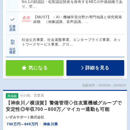
No.1の顔認証・虹彩認証技術を保有するNECの中核組織であ
り、空…
【MUST】 ・AI・機械学習分野の専門知識と研究開発
必須
経験 （画像認識、音声認識、…
応募
資格
社会公共事業、社会基盤事業、エンタープライズ事業、ネッ
トワークサービス事業、グロ…
会社
概要
気になる
詳細を見る
掲載期間：26/08/06～26/08/19
その他、営業系
再掲載
【神奈川／横須賀】警備管理◇住友重機械グループで
安定性◎年収700～800万／マイカー通勤も可能
いずみサポート株式会社
700万円～849万円
神奈川県