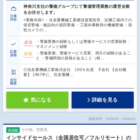
神奈川支社の警備グループにて警備管理業務の運営全般
をお任せします。
仕事
内容
<業務内容> ・住友重機械工業横須賀製造所、近隣工場内での
保安警備・施設内の巡回警備 ・工場内事務所の機械警備 ・防
犯カメラの…
・警備業務の経験もしくは警備サービスの営業経験 ・
必須
マネジメント経験
応募
・警備業務、警備サービス営業、両方の経験があるこ
歓迎
資格
と ・警備関係の資格があること（例…
◎住友重機械工業株式会社 100％出資 子会社 【会社概
要】 1967年に、住友重機…
会社
概要
気になる
詳細を見る
掲載期間：26/08/06～26/08/26
その他、営業系
再掲載
インサイドセールス（全国居住可／フルリモート）の