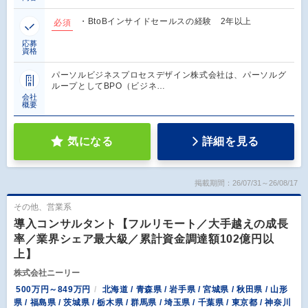
・BtoBインサイドセールスの経験 2年以上
必須
応募
資格
パーソルビジネスプロセスデザイン株式会社は、パーソルグ
ループとしてBPO（ビジネ…
会社
概要
気になる
詳細を見る
掲載期間：26/07/31～26/08/17
その他、営業系
導入コンサルタント【フルリモート／大手越えの成長
率／業界シェア最大級／累計資金調達額102億円以
上】
株式会社ニーリー
500万円～849万円
北海道 / 青森県 / 岩手県 / 宮城県 / 秋田県 / 山形
県 / 福島県 / 茨城県 / 栃木県 / 群馬県 / 埼玉県 / 千葉県 / 東京都 / 神奈川