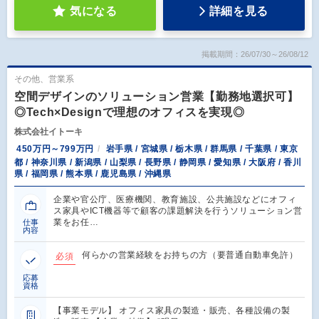
気になる
詳細を見る
掲載期間：26/07/30～26/08/12
その他、営業系
空間デザインのソリューション営業【勤務地選択可】
◎Tech×Designで理想のオフィスを実現◎
株式会社イトーキ
450万円～799万円
岩手県 / 宮城県 / 栃木県 / 群馬県 / 千葉県 / 東京
都 / 神奈川県 / 新潟県 / 山梨県 / 長野県 / 静岡県 / 愛知県 / 大阪府 / 香川
県 / 福岡県 / 熊本県 / 鹿児島県 / 沖縄県
企業や官公庁、医療機関、教育施設、公共施設などにオフィ
ス家具やICT機器等で顧客の課題解決を行うソリューション営
業をお任…
仕事
内容
何らかの営業経験をお持ちの方（要普通自動車免許）
必須
応募
資格
【事業モデル】 オフィス家具の製造・販売、各種設備の製