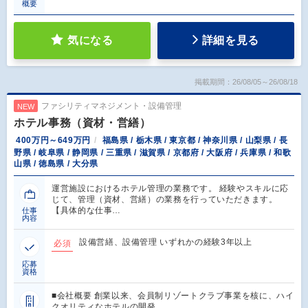
概要
気になる
詳細を見る
掲載期間：26/08/05～26/08/18
ファシリティマネジメント・設備管理
NEW
ホテル事務（資材・営繕）
400万円～649万円
福島県 / 栃木県 / 東京都 / 神奈川県 / 山梨県 / 長
野県 / 岐阜県 / 静岡県 / 三重県 / 滋賀県 / 京都府 / 大阪府 / 兵庫県 / 和歌
山県 / 徳島県 / 大分県
運営施設におけるホテル管理の業務です。 経験やスキルに応
じて、管理（資材、営繕）の業務を行っていただきます。
【具体的な仕事…
仕事
内容
設備営繕、設備管理 いずれかの経験3年以上
必須
応募
資格
■会社概要 創業以来、会員制リゾートクラブ事業を核に、ハイ
クオリティなホテルの開発…