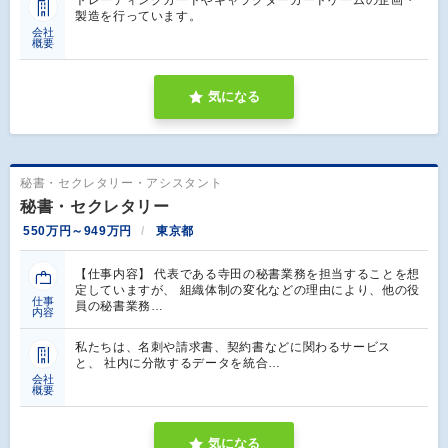
トレーディングカードやキャラクターカードゲームの企画・
製造を行っています。
会社
概要
気になる
秘書・セクレタリー・アシスタント
秘書・セクレタリー
550万円～949万円
東京都
【仕事内容】 代表である寺田の秘書業務を担当することを想
定していますが、 組織体制の変化などの理由により、他の役
仕事
員の秘書業務…
内容
私たちは、名刺や請求書、契約書などに関わるサービス
と、 社内に分散するデータを統合…
会社
概要
気になる