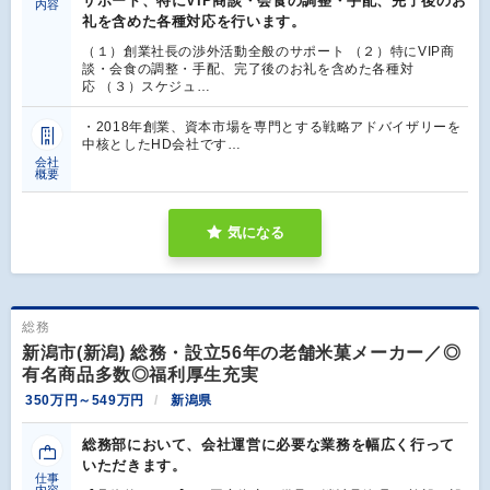
サポート、特にVIP商談・会食の調整・手配、完了後のお
内容
礼を含めた各種対応を行います。
（１）創業社長の渉外活動全般のサポート （２）特にVIP商
談・会食の調整・手配、完了後のお礼を含めた各種対
応 （３）スケジュ…
・2018年創業、資本市場を専門とする戦略アドバイザリーを
中核としたHD会社です…
会社
概要
気になる
総務
新潟市(新潟) 総務・設立56年の老舗米菓メーカー／◎
有名商品多数◎福利厚生充実
350万円～549万円
新潟県
総務部において、会社運営に必要な業務を幅広く行って
いただきます。
仕事
内容