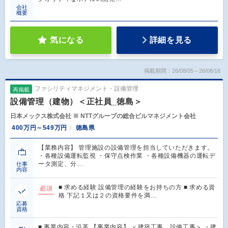
会社
概要
気になる
詳細を見る
掲載期間：26/08/05～26/08/18
ファシリティマネジメント・設備管理
再掲載
設備管理（建物）＜正社員_徳島＞
日本メックス株式会社 ※ NTTグループの総合ビルマネジメント会社
400万円～549万円
徳島県
【業務内容】 管理施設の設備管理を担当していただきます。
・各種設備運転監視 ・保守点検作業 ・各種設備機器の運転デ
ータ測定、分…
仕事
内容
■ 求める経験 設備管理の経験をお持ちの方 ■ 求める資
必須
格 下記１又は２の資格要件を満…
応募
資格
■ 事業内容・沿革 【事業内容】 ＜建築工事、設備工事＞ ・建