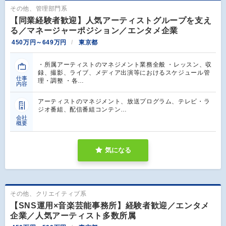
その他、管理部門系
【同業経験者歓迎】人気アーティストグループを支え
る／マネージャーポジション／エンタメ企業
450万円～649万円
東京都
・所属アーティストのマネジメント業務全般 ・レッスン、収
録、撮影、ライブ、メディア出演等におけるスケジュール管
仕事
理・調整 ・各…
内容
アーティストのマネジメント、放送プログラム、テレビ・ラ
ジオ番組、配信番組コンテン…
会社
概要
気になる
その他、クリエイティブ系
【SNS運用×音楽芸能事務所】経験者歓迎／エンタメ
企業／人気アーティスト多数所属