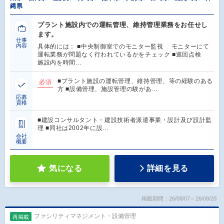
縄県
プラント施設内での運転管理、維持管理業務をお任せし
ます。
仕事
内容
具体的には： ■中央制御室でのモニター監視 モニターにて
運転業務が問題なく行われているかをチェック ■巡回点検
施設内を時間…
■プラント施設の運転管理、維持管理、等の経験のある
必須
方 ■設備管理、施設管理の験があ…
応募
資格
■建設コンサルタント・建設技術者派遣事業・設計及び設計監
理 ■同社は2002年に設…
会社
概要
気になる
詳細を見る
掲載期間：26/08/07～26/08/20
ファシリティマネジメント・設備管理
再掲載