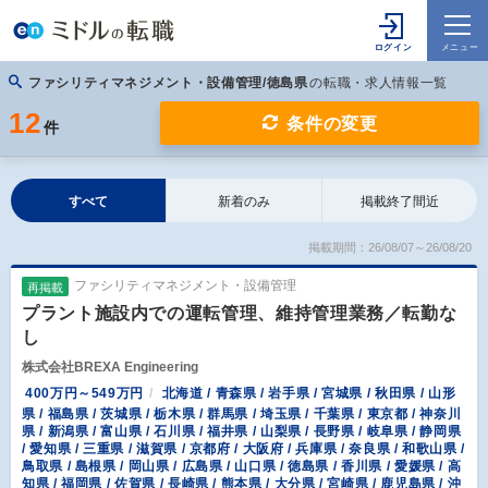
ファシリティマネジメント・設備管理/徳島県
の転職・求人情報一覧
12
条件の変更
件
すべて
新着のみ
掲載終了間近
掲載期間：26/08/07～26/08/20
ファシリティマネジメント・設備管理
再掲載
プラント施設内での運転管理、維持管理業務／転勤な
し
株式会社BREXA Engineering
400万円～549万円
北海道 / 青森県 / 岩手県 / 宮城県 / 秋田県 / 山形
県 / 福島県 / 茨城県 / 栃木県 / 群馬県 / 埼玉県 / 千葉県 / 東京都 / 神奈川
県 / 新潟県 / 富山県 / 石川県 / 福井県 / 山梨県 / 長野県 / 岐阜県 / 静岡県
/ 愛知県 / 三重県 / 滋賀県 / 京都府 / 大阪府 / 兵庫県 / 奈良県 / 和歌山県 /
鳥取県 / 島根県 / 岡山県 / 広島県 / 山口県 / 徳島県 / 香川県 / 愛媛県 / 高
知県 / 福岡県 / 佐賀県 / 長崎県 / 熊本県 / 大分県 / 宮崎県 / 鹿児島県 / 沖