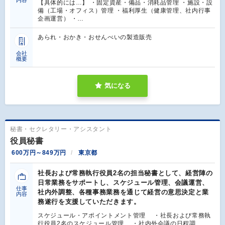
【具体的には…】 ・固定資産・備品・消耗品管理 ・施設・設
備（工場・オフィス）管理 ・福利厚生（健康管理、社内行事
企画運営） ・…
あられ・おかき・おせんべいの製造販売
会社
概要
気になる
秘書・セクレタリー・アシスタント
役員秘書
600万円～849万円
東京都
社長および常務執行役員2名の担当秘書として、経営陣の
日常業務をサポートし、スケジュール管理、会議運営、
仕事
社内外調整、各種事務業務を通じて経営の意思決定と業
内容
務遂行を支援していただきます。
スケジュール・アポイントメント管理 ・社長および常務執
行役員2名のスケジュール管理 ・社内外会議の日程調