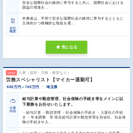
安全な国際社会の維持に寄与すると共に、国際社会における
国益の増進を…
外務省は、平和で安全な国際社会の維持に寄与するとともに
主体的かつ積極的な取組を通…
会社
概要
気になる
人事（採用・労務・教育など）
NEW
労務スペシャリスト【マイカー通勤可】
600万円～749万円
埼玉県
給与計算や勤怠管理、社会保険の手続き等をメインに以
下業務をお任せいたします。
仕事
内容
・給与計算 ・勤怠管理 ・社会保険の手続き ・入退社の手続
き ・年末調整 等 現在給与計算や勤怠管理を別会社、社会保
険の手続きや入…