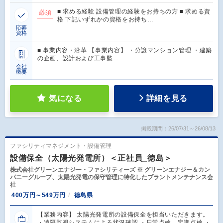
■ 求める経験 設備管理の経験をお持ちの方 ■ 求める資
必須
格 下記いずれかの資格をお持ち…
応募
資格
■ 事業内容・沿革 【事業内容】 ・分譲マンション管理 ・建築
の企画、設計および工事監…
会社
概要
気になる
詳細を見る
掲載期間：26/07/31～26/08/13
ファシリティマネジメント・設備管理
設備保全（太陽光発電所）＜正社員_徳島＞
株式会社グリーンエナジー・ファシリティーズ ※ グリーンエナジー＆カン
パニーグループ、太陽光発電の保守管理に特化したプラントメンテナンス会
社
400万円～549万円
徳島県
【業務内容】 太陽光発電所の設備保全を担当いただきます。
・遠隔監視システムによる状況確認 ・日常点検、定期点検 ・