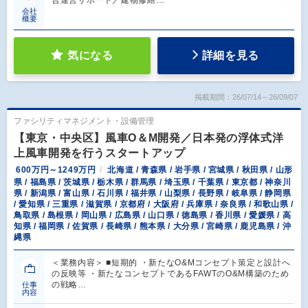
会社
概要
気になる
詳細を見る
掲載期間：26/07/14～26/09/07
ファシリティマネジメント・設備管理
【東京・中央区】風車O＆M開発／日本発の浮体式洋
上風車開発を行うスタートアップ
600万円～1249万円
北海道 / 青森県 / 岩手県 / 宮城県 / 秋田県 / 山形
県 / 福島県 / 茨城県 / 栃木県 / 群馬県 / 埼玉県 / 千葉県 / 東京都 / 神奈川
県 / 新潟県 / 富山県 / 石川県 / 福井県 / 山梨県 / 長野県 / 岐阜県 / 静岡県
/ 愛知県 / 三重県 / 滋賀県 / 京都府 / 大阪府 / 兵庫県 / 奈良県 / 和歌山県 /
鳥取県 / 島根県 / 岡山県 / 広島県 / 山口県 / 徳島県 / 香川県 / 愛媛県 / 高
知県 / 福岡県 / 佐賀県 / 長崎県 / 熊本県 / 大分県 / 宮崎県 / 鹿児島県 / 沖
縄県
＜業務内容＞ ■短期的 ・新たなO&Mコンセプト策定と設計へ
の反映等 ・新たなコンセプトであるFAWTのO&M構築のため
の戦略…
仕事
内容