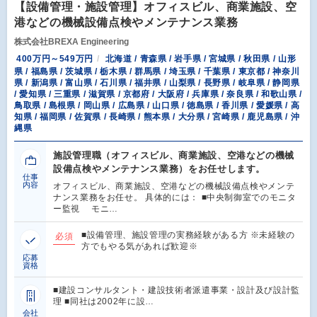
【設備管理・施設管理】オフィスビル、商業施設、空
港などの機械設備点検やメンテナンス業務
株式会社BREXA Engineering
400万円～549万円
北海道 / 青森県 / 岩手県 / 宮城県 / 秋田県 / 山形
県 / 福島県 / 茨城県 / 栃木県 / 群馬県 / 埼玉県 / 千葉県 / 東京都 / 神奈川
県 / 新潟県 / 富山県 / 石川県 / 福井県 / 山梨県 / 長野県 / 岐阜県 / 静岡県
/ 愛知県 / 三重県 / 滋賀県 / 京都府 / 大阪府 / 兵庫県 / 奈良県 / 和歌山県 /
鳥取県 / 島根県 / 岡山県 / 広島県 / 山口県 / 徳島県 / 香川県 / 愛媛県 / 高
知県 / 福岡県 / 佐賀県 / 長崎県 / 熊本県 / 大分県 / 宮崎県 / 鹿児島県 / 沖
縄県
施設管理職（オフィスビル、商業施設、空港などの機械
設備点検やメンテナンス業務）をお任せします。
仕事
内容
オフィスビル、商業施設、空港などの機械設備点検やメンテ
ナンス業務をお任せ。 具体的には： ■中央制御室でのモニタ
ー監視 モニ…
■設備管理、施設管理の実務経験がある方 ※未経験の
必須
方でもやる気があれば歓迎※
応募
資格
■建設コンサルタント・建設技術者派遣事業・設計及び設計監
理 ■同社は2002年に設…
会社