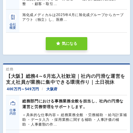
整 ・顧客・取引…
旭化成メディカルは2025年4月に旭化成グループからカーブ
アウト（独立）し、医療…
会社
概要
気になる
総務
【大阪】総務4～6月迄入社歓迎｜社内の円滑な運営を
支え社員が業務に集中できる環境作り｜土日祝休
400万円～549万円
大阪府
総務部門における事務業務全般を担当し、社内の円滑な
運営と労務管理をサポートします。
仕事
内容
＜具体的な仕事内容＞ 総務業務全般 ・労務補助 ・給与計算補
助 ・データ入力 ・採用業務に関する補助 ・人事評価の補
助 ・人事書類の作…