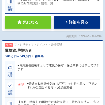
物の新増築設計・監理、施…
会社
概要
気になる
詳細を見る
掲載期間：26/08/03～26/08/16
ファシリティマネジメント・設備管理
NEW
電気管理技術者
500万円～649万円
徳島県
■電気主任技術者として電気の保守・保全業務に従事して頂き
ます。
仕事
内容
■普通自動車運転免許（AT可）をお持ち且つ、下記い
必須
ずれかに該当する方 ・経済産業省…
応募
資格
【概要・特徴】 四国地方に本社を置く、電気保安法人。 官公