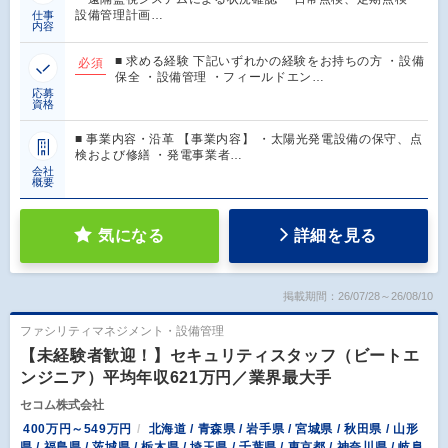
設備管理計画…
仕事
内容
■ 求める経験 下記いずれかの経験をお持ちの方 ・設備
必須
保全 ・設備管理 ・フィールドエン…
応募
資格
■ 事業内容・沿革 【事業内容】 ・太陽光発電設備の保守、点
検および修繕 ・発電事業者…
会社
概要
気になる
詳細を見る
掲載期間：26/07/28～26/08/10
ファシリティマネジメント・設備管理
【未経験者歓迎！】セキュリティスタッフ（ビートエ
ンジニア）平均年収621万円／業界最大手
セコム株式会社
400万円～549万円
北海道 / 青森県 / 岩手県 / 宮城県 / 秋田県 / 山形
県 / 福島県 / 茨城県 / 栃木県 / 埼玉県 / 千葉県 / 東京都 / 神奈川県 / 岐阜