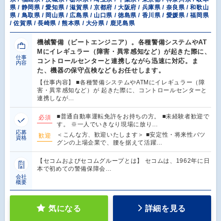
県 / 静岡県 / 愛知県 / 滋賀県 / 京都府 / 大阪府 / 兵庫県 / 奈良県 / 和歌山
県 / 鳥取県 / 岡山県 / 広島県 / 山口県 / 徳島県 / 香川県 / 愛媛県 / 福岡県
/ 佐賀県 / 長崎県 / 熊本県 / 大分県 / 鹿児島県
機械警備（ビートエンジニア）。各種警備システムやAT
Mにイレギュラー（障害・異常感知など）が起きた際に、
仕事
コントロールセンターと連携しながら迅速に対応。ま
内容
た、機器の保守点検などもお任せします。
【仕事内容】 ■各種警備システムやATMにイレギュラー（障
害・異常感知など）が 起きた際に、コントロールセンターと
連携しなが…
■普通自動車運転免許をお持ちの方。 ■未経験者歓迎で
必須
す。 ※一人でいきなり現場に放り…
応募
＜こんな方、歓迎いたします＞ ■安定性・将来性バツ
歓迎
資格
グンの上場企業で、腰を据えて活躍…
【セコムおよびセコムグループとは】 セコムは、1962年に日
本で初めての警備保障会…
会社
概要
気になる
詳細を見る