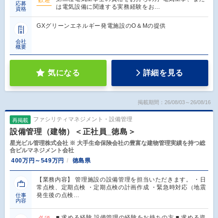
応募
は電気設備に関連する実務経験をお…
資格
GXグリーンエネルギー発電施設のO＆Mの提供
会社
概要
気になる
詳細を見る
掲載期間：26/08/03～26/08/16
ファシリティマネジメント・設備管理
再掲載
設備管理（建物）＜正社員_徳島＞
星光ビル管理株式会社 ※ 大手生命保険会社の豊富な建物管理実績を持つ総
合ビルマネジメント会社
400万円～549万円
徳島県
【業務内容】 管理施設の設備管理を担当いただきます。 ・日
常点検、定期点検 ・定期点検の計画作成 ・緊急時対応（地震
発生後の点検…
仕事
内容
■ 求める経験 設備管理の経験をお持ちの方 ■ 求める資