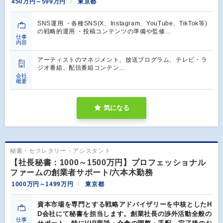
450万円～599万円
東京都
SNS運用 ・各種SNS(X、Instagram、YouTube、TikTok等)
の戦略的運用 ・投稿コンテンツの準備や監修…
仕事
内容
アーティストのマネジメント、放送プログラム、テレビ・ラ
ジオ番組、配信番組コンテン…
会社
概要
気になる
秘書・セクレタリー・アシスタント
【社長秘書：1000～1500万円】プロフェッショナル
ファームの創業者サポート/六本木勤務
1000万円～1499万円
東京都
資本市場を専門とする戦略アドバイザリーを中核としたH
D会社にて秘書を担当します。創業社長の渉外活動全般の
仕事