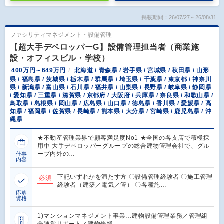
掲載期間：26/07/27～26/08/31
ファシリティマネジメント・設備管理
【超大手デベロッパーG】設備管理担当者（商業施
設・オフィスビル・学校）
400万円～649万円
北海道 / 青森県 / 岩手県 / 宮城県 / 秋田県 / 山形
県 / 福島県 / 茨城県 / 栃木県 / 群馬県 / 埼玉県 / 千葉県 / 東京都 / 神奈川
県 / 新潟県 / 富山県 / 石川県 / 福井県 / 山梨県 / 長野県 / 岐阜県 / 静岡県
/ 愛知県 / 三重県 / 滋賀県 / 京都府 / 大阪府 / 兵庫県 / 奈良県 / 和歌山県 /
鳥取県 / 島根県 / 岡山県 / 広島県 / 山口県 / 徳島県 / 香川県 / 愛媛県 / 高
知県 / 福岡県 / 佐賀県 / 長崎県 / 熊本県 / 大分県 / 宮崎県 / 鹿児島県 / 沖
縄県
★不動産管理業界で顧客満足度No1 ★全国の各支店で積極採
用中 大手デベロッパーグループの総合建物管理会社で、グル
ープ内外の…
仕事
内容
下記いずれかを満たす方 〇設備管理経験者 〇施工管理
必須
経験者（建築／電気／管） 〇各種施…
応募
資格
1)マンションマネジメント事業…建物設備管理業務／管理組
合運営サポート／建物修繕…