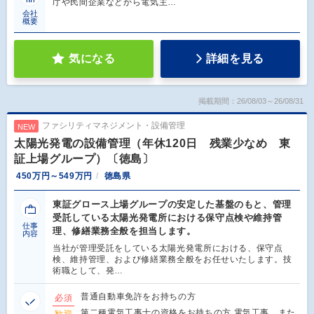
庁や民間企業などから電気主…
会社
概要
気になる
詳細を見る
掲載期間：26/08/03～26/08/31
ファシリティマネジメント・設備管理
NEW
太陽光発電の設備管理（年休120日 残業少なめ 東
証上場グループ）〔徳島〕
450万円～549万円
徳島県
東証グロース上場グループの安定した基盤のもと、管理
受託している太陽光発電所における保守点検や維持管
仕事
理、修繕業務全般を担当します。
内容
当社が管理受託をしている太陽光発電所における、保守点
検、維持管理、および修繕業務全般をお任せいたします。技
術職として、発…
普通自動車免許をお持ちの方
必須
第二種電気工事士の資格をお持ちの方 電気工事、また
歓迎