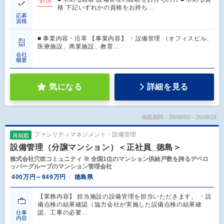
必須
格 下記いずれかの資格をお持ち…
応募
資格
■ 事業内容・沿革 【事業内容】 ・設備管理 （オフィスビル、
医療施設、商業施設、教育…
会社
概要
気になる
詳細を見る
掲載期間：26/08/03～26/08/16
ファシリティマネジメント・設備管理
再掲載
設備管理（分譲マンション）＜正社員_徳島＞
株式会社穴吹コミュニティ ※ 全国1位のマンション供給戸数を誇るデベロ
ッパーグループのマンション管理会社
400万円～849万円
徳島県
【業務内容】 担当施設の設備管理を担当いただきます。 ・設
備点検の結果確認（協力会社が実施した設備点検の結果確
認、工事の必要…
仕事
内容