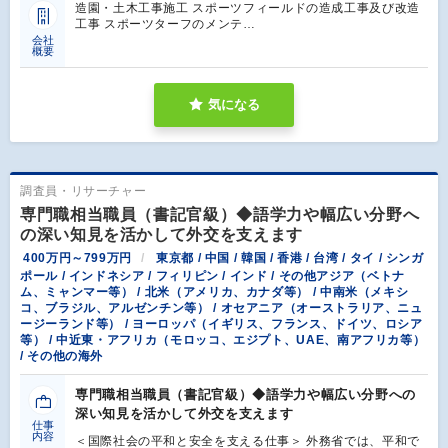
造園・土木工事施工 スポーツフィールドの造成工事及び改造
工事 スポーツターフのメンテ…
会社
概要
気になる
調査員・リサーチャー
専門職相当職員（書記官級）◆語学力や幅広い分野へ
の深い知見を活かして外交を支えます
400万円～799万円
東京都 / 中国 / 韓国 / 香港 / 台湾 / タイ / シンガ
ポール / インドネシア / フィリピン / インド / その他アジア（ベトナ
ム、ミャンマー等） / 北米（アメリカ、カナダ等） / 中南米（メキシ
コ、ブラジル、アルゼンチン等） / オセアニア（オーストラリア、ニュ
ージーランド等） / ヨーロッパ（イギリス、フランス、ドイツ、ロシア
等） / 中近東・アフリカ（モロッコ、エジプト、UAE、南アフリカ等）
/ その他の海外
専門職相当職員（書記官級）◆語学力や幅広い分野への
深い知見を活かして外交を支えます
仕事
内容
＜国際社会の平和と安全を支える仕事＞ 外務省では、平和で