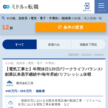
その他、技術系（電気・電子・半導体）/徳島県
の転職・求人情報一覧
12
条件の変更
件
すべて
新着のみ
掲載終了間近
掲載期間：26/06/04～26/08/17
その他、技術系（電気・電子・半導体）
【電気工事士】年間休日120日/ワークライフバランス/
創業以来黒字継続中/毎年昇給/リフレッシュ休暇
株式会社三友
400万円～599万円
徳島県
・新築住宅における太陽光発電設備の配線工事 ・リフォーム
住宅における電気工事全般業務 など