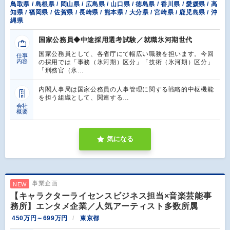
鳥取県 / 島根県 / 岡山県 / 広島県 / 山口県 / 徳島県 / 香川県 / 愛媛県 / 高
知県 / 福岡県 / 佐賀県 / 長崎県 / 熊本県 / 大分県 / 宮崎県 / 鹿児島県 / 沖
縄県
国家公務員◆中途採用選考試験／就職氷河期世代
国家公務員として、各省庁にて幅広い職務を担います。今回
仕事
内容
の採用では「事務（氷河期）区分」「技術（氷河期）区分」
「刑務官（氷…
内閣⼈事局は国家公務員の⼈事管理に関する戦略的中枢機能
を担う組織として、関連する…
会社
概要
気になる
事業企画
NEW
【キャラクターライセンスビジネス担当×音楽芸能事
務所】エンタメ企業／人気アーティスト多数所属
450万円～699万円
東京都