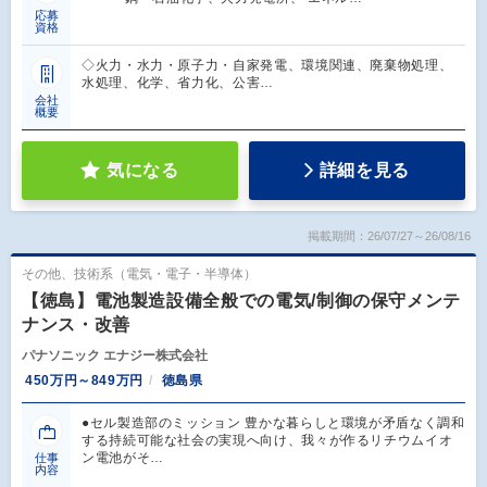
応募
資格
◇火力・水力・原子力・自家発電、環境関連、廃棄物処理、
水処理、化学、省力化、公害…
会社
概要
気になる
詳細を見る
掲載期間：26/07/27～26/08/16
その他、技術系（電気・電子・半導体）
【徳島】電池製造設備全般での電気/制御の保守メンテ
ナンス・改善
パナソニック エナジー株式会社
450万円～849万円
徳島県
●セル製造部のミッション 豊かな暮らしと環境が矛盾なく調和
する持続可能な社会の実現へ向け、我々が作るリチウムイオ
ン電池がそ…
仕事
内容