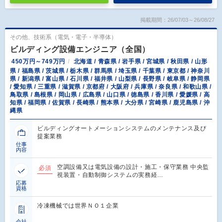
掲載期間：26/07/03～26/08/27
その他、技術系（電気・電子・半導体）
ビルディング設備エンジニア（全国）
450万円～749万円
北海道 / 青森県 / 岩手県 / 宮城県 / 秋田県 / 山形
県 / 福島県 / 茨城県 / 栃木県 / 群馬県 / 埼玉県 / 千葉県 / 東京都 / 神奈川
県 / 新潟県 / 富山県 / 石川県 / 福井県 / 山梨県 / 長野県 / 岐阜県 / 静岡県
/ 愛知県 / 三重県 / 滋賀県 / 京都府 / 大阪府 / 兵庫県 / 奈良県 / 和歌山県 /
鳥取県 / 島根県 / 岡山県 / 広島県 / 山口県 / 徳島県 / 香川県 / 愛媛県 / 高
知県 / 福岡県 / 佐賀県 / 長崎県 / 熊本県 / 大分県 / 宮崎県 / 鹿児島県 / 沖
縄県
ビルディングオートメーションシステムのメンテナンス及び
提案業務
仕事
内容
空調設備又は電気設備の設計・施工・保守業務 中央監
必須
視装置・自動制御システムの実務経…
応募
資格
冷凍機械では世界ＮＯ１企業
会社