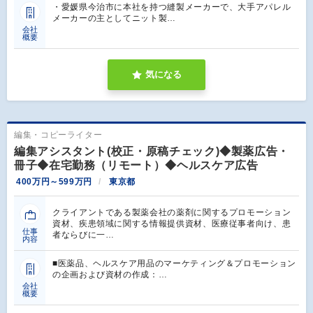
・愛媛県今治市に本社を持つ縫製メーカーで、大手アパレル
メーカーの主としてニット製…
会社
概要
気になる
編集・コピーライター
編集アシスタント(校正・原稿チェック)◆製薬広告・
冊子◆在宅勤務（リモート）◆ヘルスケア広告
400万円～599万円
東京都
クライアントである製薬会社の薬剤に関するプロモーション
資材、疾患領域に関する情報提供資材、医療従事者向け、患
仕事
者ならびに一…
内容
■医薬品、ヘルスケア用品のマーケティング＆プロモーション
の企画および資材の作成：…
会社
概要