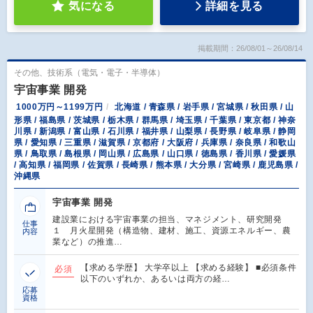
気になる
詳細を見る
掲載期間：26/08/01～26/08/14
その他、技術系（電気・電子・半導体）
宇宙事業 開発
1000万円～1199万円
北海道 / 青森県 / 岩手県 / 宮城県 / 秋田県 / 山
形県 / 福島県 / 茨城県 / 栃木県 / 群馬県 / 埼玉県 / 千葉県 / 東京都 / 神奈
川県 / 新潟県 / 富山県 / 石川県 / 福井県 / 山梨県 / 長野県 / 岐阜県 / 静岡
県 / 愛知県 / 三重県 / 滋賀県 / 京都府 / 大阪府 / 兵庫県 / 奈良県 / 和歌山
県 / 鳥取県 / 島根県 / 岡山県 / 広島県 / 山口県 / 徳島県 / 香川県 / 愛媛県
/ 高知県 / 福岡県 / 佐賀県 / 長崎県 / 熊本県 / 大分県 / 宮崎県 / 鹿児島県 /
沖縄県
宇宙事業 開発
建設業における宇宙事業の担当、マネジメント、研究開発
仕事
１ 月火星開発（構造物、建材、施工、資源エネルギー、農
内容
業など）の推進…
【求める学歴】 大学卒以上 【求める経験】 ■必須条件
必須
以下のいずれか、あるいは両方の経…
応募
資格