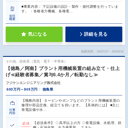
■事業内容： 下記設備の設計・製作・据付調整を行っていま
す。 ・各種省力機械、各種電…
会社
概要
気になる
詳細を見る
掲載期間：26/07/27～26/08/16
その他、技術系（電気・電子・半導体）
【徳島／阿南】プラント用機械装置の組み立て・仕上
げ≪経験者募集／賞与6.4か月／転勤なし≫
フジケンエンジニアリング株式会社
600万円～849万円
徳島県
【職務内容】 タービンやポンプなどのプラント用機械装置の
修理や部品交換、組立てを担います。 【具体的には】 ■主に
発電設備や水…
仕事
内容
【必須条件】 ◇高卒以上の方 ◇発電設備、水処理、鉄
必須
鋼・石油化学、火力発電所、 エネル…