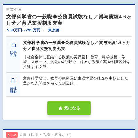
事業企画
文部科学省の一般職◆公務員試験なし／賞与実績4.6ヶ
月分／育児支援制度充実
550万円～799万円
東京都
文部科学省の一般職◆公務員試験なし／賞与実績4.6ヶ月
分／育児支援制度充実
仕事
内容
【社会全体に直結する政策の実行役】 教育、科学技術・学
術、スポーツ、文化の4分野で、様々な政策立案や制度設計を
推進する文部…
文部科学省は、教育の振興及び生涯学習の推進を中核とした
豊かな人間性を備えた創造的…
会社
概要
気になる
人事（採用・労務・教育など）
NEW