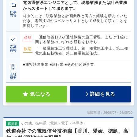
電気通信系エンジニアとして、現場業務または計画業務
からスタートして頂きます。
仕事
内容
将来的には、現場業務と計画業務と両方の経験を積んでいた
だき、電気技術のスペシャリストとして成長して頂くことを
期待していま…
・通信装置および通信線路の施工管理、または保線に
必須
関する業務のいずれか経験をお持ち…
応募
・一級電気施工管理技士、第一種電気工事士、第三種
歓迎
資格
電気主任技術者、第二種電気主任技…
■旅客鉄道事業 ■旅行業 ■その他関連事業
会社
概要
気になる
詳細を見る
掲載期間：26/08/07～26/08/20
その他、技術系（電気・電子・半導体）
再掲載
鉄道会社での電気信号技術職【香川、愛媛、徳島、高