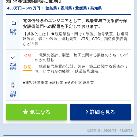
知 ※希望勤務地に配属】
400万円～549万円
徳島県 / 香川県 / 愛媛県 / 高知県
電気信号系のエンジニアとして、現場業務である信号保
安設備部門への配属を予定しております。
仕事
内容
【具体的には】 ◆現場業務：閉そく装置、信号装置、軌道回
路装置、転てつ装置、連動装置、ATS、CTC、踏切保安設備
などの信…
・電気の設計、製造、施工に関する業務のうち、いず
必須
れかの経験
応募
・鉄道信号装置の設計、製造、施工に関する業務のう
歓迎
資格
ち、いずれかの経験 ・鉄道信号設備…
■旅客鉄道事業 ■旅行業 ■その他関連事業
会社
概要
気になる
詳細を見る
掲載期間：26/08/05～26/08/18