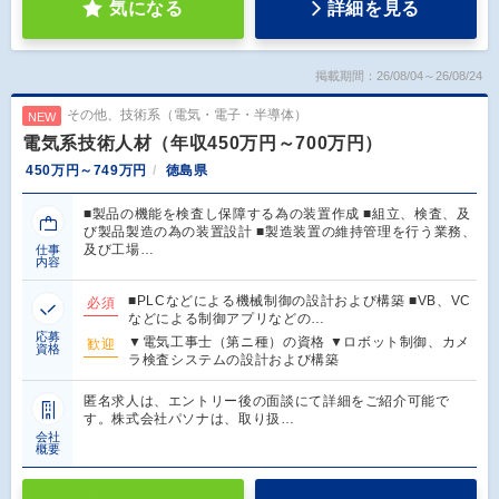
気になる
詳細を見る
掲載期間：26/08/04～26/08/24
その他、技術系（電気・電子・半導体）
NEW
電気系技術人材（年収450万円～700万円）
450万円～749万円
徳島県
■製品の機能を検査し保障する為の装置作成 ■組立、検査、及
び製品製造の為の装置設計 ■製造装置の維持管理を行う業務、
及び工場…
仕事
内容
■PLCなどによる機械制御の設計および構築 ■VB、VC
必須
などによる制御アプリなどの…
応募
▼電気工事士（第ニ種）の資格 ▼ロボット制御、カメ
歓迎
資格
ラ検査システムの設計および構築
匿名求人は、エントリー後の面談にて詳細をご紹介可能で
す。株式会社パソナは、取り扱…
会社
概要