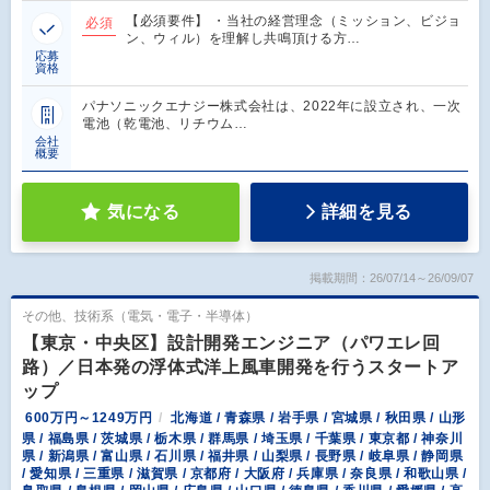
【必須要件】 ・当社の経営理念（ミッション、ビジョ
必須
ン、ウィル）を理解し共鳴頂ける方…
応募
資格
パナソニックエナジー株式会社は、2022年に設立され、一次
電池（乾電池、リチウム…
会社
概要
気になる
詳細を見る
掲載期間：26/07/14～26/09/07
その他、技術系（電気・電子・半導体）
【東京・中央区】設計開発エンジニア（パワエレ回
路）／日本発の浮体式洋上風車開発を行うスタートア
ップ
600万円～1249万円
北海道 / 青森県 / 岩手県 / 宮城県 / 秋田県 / 山形
県 / 福島県 / 茨城県 / 栃木県 / 群馬県 / 埼玉県 / 千葉県 / 東京都 / 神奈川
県 / 新潟県 / 富山県 / 石川県 / 福井県 / 山梨県 / 長野県 / 岐阜県 / 静岡県
/ 愛知県 / 三重県 / 滋賀県 / 京都府 / 大阪府 / 兵庫県 / 奈良県 / 和歌山県 /