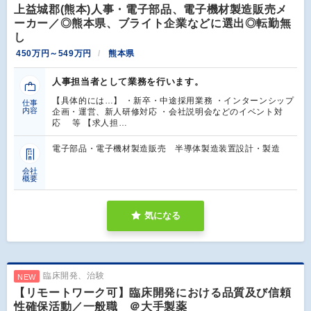
上益城郡(熊本)人事・電子部品、電子機材製造販売メ
ーカー／◎熊本県、ブライト企業などに選出◎転勤無
し
450万円～549万円
熊本県
人事担当者として業務を行います。
【具体的には…】 ・新卒・中途採用業務 ・インターンシップ
仕事
内容
企画・運営、新人研修対応 ・会社説明会などのイベント対
応 等 【求人担…
電子部品・電子機材製造販売 半導体製造装置設計・製造
会社
概要
気になる
臨床開発、治験
NEW
【リモートワーク可】臨床開発における品質及び信頼
性確保活動／一般職 ＠大手製薬