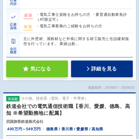
仕事
内容
・電気工事士資格をお持ちの方 ・要普通自動車免許
必須
（AT限定可）
応募
・電気工事業務のご経験をお持ちの方
歓迎
資格
主に外壁材、屋根材など外装に関する材工販売と住設建材販
売を行っています。 業績は創…
会社
概要
気になる
詳細を見る
掲載期間：26/08/07～26/08/20
その他、技術系（電気・電子・半導体）
再掲載
鉄道会社での電気通信技術職【香川、愛媛、徳島、高
知 ※希望勤務地に配属】
四国旅客鉄道株式会社
400万円～549万円
徳島県 / 香川県 / 愛媛県 / 高知県