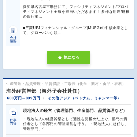
愛知県名古屋市勤務にて、ファシリティマネジメント/プロパ
ティマネジメント全般を担当いただきます！ 多様な用途/規模
の銀行施…
■三菱UFJフィナンシャル・グループ(MUFG)の中核企業とし
て、グローバルな競…
会社
概要
気になる
生産管理・品質管理・品質保証・工場長（化学・素材・食品・衣料）
海外経営幹部（海外子会社赴任）
600万円～899万円
その他アジア（ベトナム、ミャンマー等）
現地法人の経営（管理部門、生産部門、品質管理など）
・現地法人の経営幹部として適性を見極めた上で、部門の責
仕事
内容
任者として各部門の管理運営を行う。 ・現地法人に赴任し、
管理部門、生…