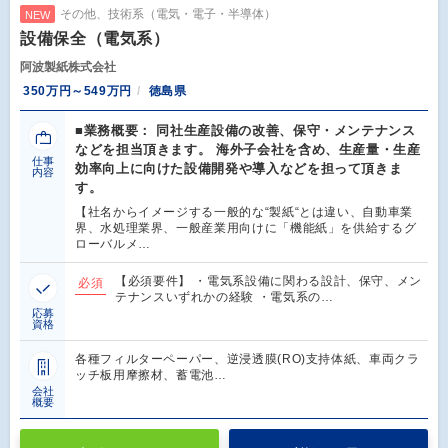
その他、技術系（電気・電子・半導体）
NEW
設備保全（電気系）
阿波製紙株式会社
350万円～549万円
徳島県
■業務概要： 同社生産設備の改善、保守・メンテナンス
などを担当頂きます。 海外子会社を含め、生産量・生産
仕事
効率向上に向けた設備開発や導入などを担って頂きま
内容
す。
【社名からイメージする一般的な“製紙“とは違い、自動車業
界、水処理業界、一般産業用向けに「機能紙」を供給するグ
ローバルメ…
【必須要件】 ・電気系設備に関わる設計、保守、メン
必須
テナンスいずれかの経験 ・電気系の…
応募
資格
各種フィルターペーパー、逆浸透膜(RO)支持体紙、車両クラ
ッチ板用摩擦材、蓄電池…
会社
概要