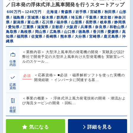
／日本発の浮体式洋上風車開発を行うスタートアップ
600万円～1249万円
北海道 / 青森県 / 岩手県 / 宮城県 / 秋田県 / 山形
県 / 福島県 / 茨城県 / 栃木県 / 群馬県 / 埼玉県 / 千葉県 / 東京都 / 神奈川
県 / 新潟県 / 富山県 / 石川県 / 福井県 / 山梨県 / 長野県 / 岐阜県 / 静岡県
/ 愛知県 / 三重県 / 滋賀県 / 京都府 / 大阪府 / 兵庫県 / 奈良県 / 和歌山県 /
鳥取県 / 島根県 / 岡山県 / 広島県 / 山口県 / 徳島県 / 香川県 / 愛媛県 / 高
知県 / 福岡県 / 佐賀県 / 長崎県 / 熊本県 / 大分県 / 宮崎県 / 鹿児島県 / 沖
縄県
＜業務内容＞ 大型洋上風車用の発電機の開発・実験及び設計
弊社で開発予定の大型洋上風車向け大型発電機を 実験室レベ
ルのスケール…
仕事
内容
＜応募資格＞ ■必須 ・磁界解析ソフトを使った実機の
必須
開発経験 ・インバータに関連する基…
応募
資格
＜事業の概要＞ ・浮体式洋上風力発電技術の開発 ・潮流およ
び海流タービンの開発 ・回転…
会社
概要
気になる
詳細を見る