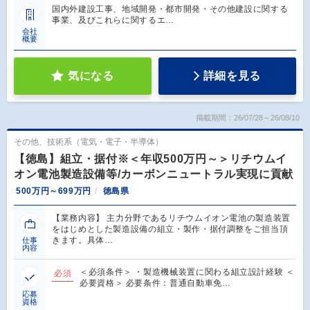
国内外建設工事、地域開発・都市開発・その他建設に関する
事業、及びこれらに関するエ…
会社
概要
気になる
詳細を見る
掲載期間：26/07/28～26/08/10
その他、技術系（電気・電子・半導体）
【徳島】組立・据付※＜年収500万円～＞リチウムイ
オン電池製造設備等/カーボンニュートラル実現に貢献
500万円～699万円
徳島県
【業務内容】 主力分野であるリチウムイオン電池の製造装置
をはじめとした製造設備の組立・製作・据付調整をご担当頂
きます。具体…
仕事
内容
＜必須条件＞ ・製造機械装置に関わる組立設計経験 ＜
必須
必要資格＞ 必要条件：普通自動車免…
応募
資格