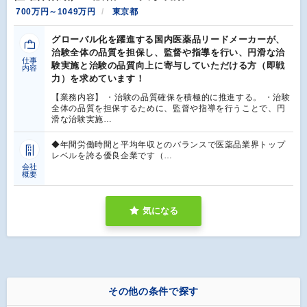
700万円～1049万円
東京都
グローバル化を躍進する国内医薬品リードメーカーが、
治験全体の品質を担保し、監督や指導を行い、円滑な治
仕事
験実施と治験の品質向上に寄与していただける方（即戦
内容
力）を求めています！
【業務内容】 ・治験の品質確保を積極的に推進する。 ・治験
全体の品質を担保するために、監督や指導を行うことで、円
滑な治験実施…
◆年間労働時間と平均年収とのバランスで医薬品業界トップ
レベルを誇る優良企業です（…
会社
概要
気になる
その他の条件で探す