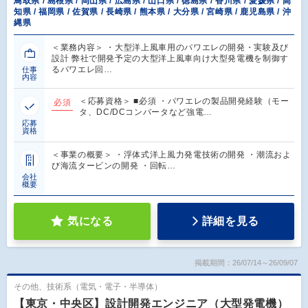
鳥取県 / 島根県 / 岡山県 / 広島県 / 山口県 / 徳島県 / 香川県 / 愛媛県 / 高
知県 / 福岡県 / 佐賀県 / 長崎県 / 熊本県 / 大分県 / 宮崎県 / 鹿児島県 / 沖
縄県
＜業務内容＞ ・大型洋上風車用のパワエレの開発・実験及び
設計 弊社で開発予定の大型洋上風車向け大型発電機を制御す
るパワエレ回…
仕事
内容
＜応募資格＞ ■必須 ・パワエレの製品開発経験（モー
必須
タ、DC/DCコンバータなど強電…
応募
資格
＜事業の概要＞ ・浮体式洋上風力発電技術の開発 ・潮流およ
び海流タービンの開発 ・回転…
会社
概要
気になる
詳細を見る
掲載期間：26/07/14～26/09/07
その他、技術系（電気・電子・半導体）
【東京・中央区】設計開発エンジニア（大型発電機）