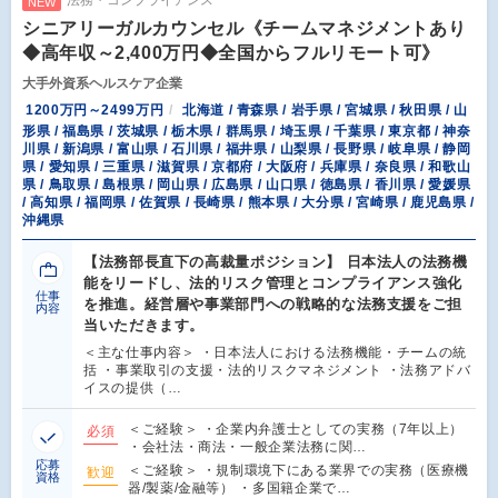
法務・コンプライアンス
NEW
シニアリーガルカウンセル《チームマネジメントあり
◆高年収～2,400万円◆全国からフルリモート可》
大手外資系ヘルスケア企業
1200万円～2499万円
北海道 / 青森県 / 岩手県 / 宮城県 / 秋田県 / 山
形県 / 福島県 / 茨城県 / 栃木県 / 群馬県 / 埼玉県 / 千葉県 / 東京都 / 神奈
川県 / 新潟県 / 富山県 / 石川県 / 福井県 / 山梨県 / 長野県 / 岐阜県 / 静岡
県 / 愛知県 / 三重県 / 滋賀県 / 京都府 / 大阪府 / 兵庫県 / 奈良県 / 和歌山
県 / 鳥取県 / 島根県 / 岡山県 / 広島県 / 山口県 / 徳島県 / 香川県 / 愛媛県
/ 高知県 / 福岡県 / 佐賀県 / 長崎県 / 熊本県 / 大分県 / 宮崎県 / 鹿児島県 /
沖縄県
【法務部長直下の高裁量ポジション】 日本法人の法務機
能をリードし、法的リスク管理とコンプライアンス強化
仕事
を推進。経営層や事業部門への戦略的な法務支援をご担
内容
当いただきます。
＜主な仕事内容＞ ・日本法人における法務機能・チームの統
括 ・事業取引の支援・法的リスクマネジメント ・法務アドバ
イスの提供（…
＜ご経験＞ ・企業内弁護士としての実務（7年以上）
必須
・会社法・商法・一般企業法務に関…
応募
＜ご経験＞ ・規制環境下にある業界での実務（医療機
歓迎
資格
器/製薬/金融等） ・多国籍企業で…