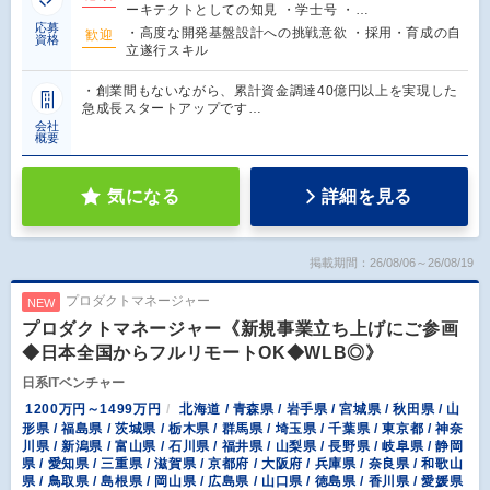
ーキテクトとしての知見 ・学士号 ・…
応募
・高度な開発基盤設計への挑戦意欲 ・採用・育成の自
歓迎
資格
立遂行スキル
・創業間もないながら、累計資金調達40億円以上を実現した
急成長スタートアップです…
会社
概要
気になる
詳細を見る
掲載期間：26/08/06～26/08/19
プロダクトマネージャー
NEW
プロダクトマネージャー《新規事業立ち上げにご参画
◆日本全国からフルリモートOK◆WLB◎》
日系ITベンチャー
1200万円～1499万円
北海道 / 青森県 / 岩手県 / 宮城県 / 秋田県 / 山
形県 / 福島県 / 茨城県 / 栃木県 / 群馬県 / 埼玉県 / 千葉県 / 東京都 / 神奈
川県 / 新潟県 / 富山県 / 石川県 / 福井県 / 山梨県 / 長野県 / 岐阜県 / 静岡
県 / 愛知県 / 三重県 / 滋賀県 / 京都府 / 大阪府 / 兵庫県 / 奈良県 / 和歌山
県 / 鳥取県 / 島根県 / 岡山県 / 広島県 / 山口県 / 徳島県 / 香川県 / 愛媛県