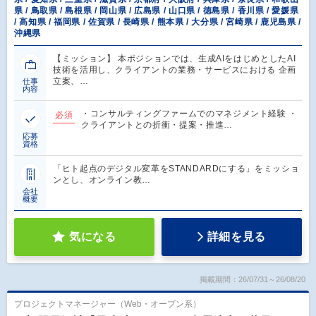
県 / 鳥取県 / 島根県 / 岡山県 / 広島県 / 山口県 / 徳島県 / 香川県 / 愛媛県
/ 高知県 / 福岡県 / 佐賀県 / 長崎県 / 熊本県 / 大分県 / 宮崎県 / 鹿児島県 /
沖縄県
【ミッション】 本ポジションでは、生成AIをはじめとしたAI
技術を活用し、クライアントの業務・サービスにおける 企画
立案、…
仕事
内容
・コンサルティングファームでのマネジメント経験 ・
必須
クライアントとの折衝・提案・推進…
応募
資格
「ヒト起点のデジタル変革をSTANDARDにする」をミッショ
ンとし、オンライン教…
会社
概要
気になる
詳細を見る
掲載期間：26/07/31～26/08/20
プロジェクトマネージャー（Web・オープン系）