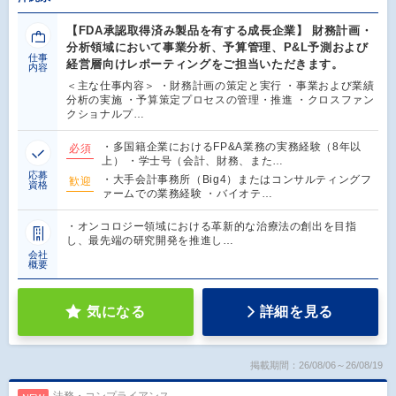
【FDA承認取得済み製品を有する成長企業】 財務計画・
分析領域において事業分析、予算管理、P&L予測および
仕事
経営層向けレポーティングをご担当いただきます。
内容
＜主な仕事内容＞ ・財務計画の策定と実行 ・事業および業績
分析の実施 ・予算策定プロセスの管理・推進 ・クロスファン
クショナルプ…
・多国籍企業におけるFP&A業務の実務経験（8年以
必須
上） ・学士号（会計、財務、また…
応募
・大手会計事務所（Big4）またはコンサルティングフ
歓迎
資格
ァームでの業務経験 ・バイオテ…
・オンコロジー領域における革新的な治療法の創出を目指
し、最先端の研究開発を推進し…
会社
概要
気になる
詳細を見る
掲載期間：26/08/06～26/08/19