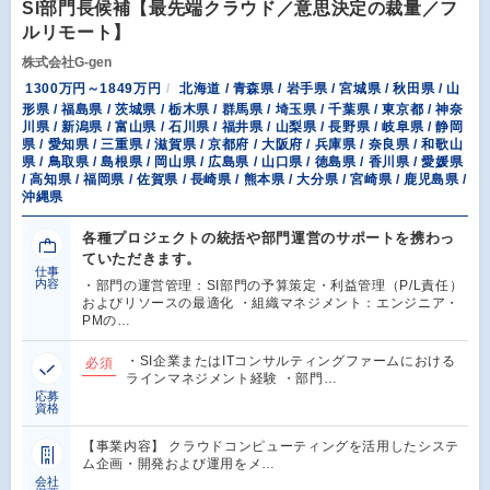
SI部門長候補【最先端クラウド／意思決定の裁量／フ
ルリモート】
株式会社G-gen
1300万円～1849万円
北海道 / 青森県 / 岩手県 / 宮城県 / 秋田県 / 山
形県 / 福島県 / 茨城県 / 栃木県 / 群馬県 / 埼玉県 / 千葉県 / 東京都 / 神奈
川県 / 新潟県 / 富山県 / 石川県 / 福井県 / 山梨県 / 長野県 / 岐阜県 / 静岡
県 / 愛知県 / 三重県 / 滋賀県 / 京都府 / 大阪府 / 兵庫県 / 奈良県 / 和歌山
県 / 鳥取県 / 島根県 / 岡山県 / 広島県 / 山口県 / 徳島県 / 香川県 / 愛媛県
/ 高知県 / 福岡県 / 佐賀県 / 長崎県 / 熊本県 / 大分県 / 宮崎県 / 鹿児島県 /
沖縄県
各種プロジェクトの統括や部門運営のサポートを携わっ
ていただきます。
仕事
内容
・部門の運営管理：SI部門の予算策定・利益管理（P/L責任）
およびリソースの最適化 ・組織マネジメント：エンジニア・
PMの…
・SI企業またはITコンサルティングファームにおける
必須
ラインマネジメント経験 ・部門…
応募
資格
【事業内容】 クラウドコンピューティングを活用したシステ
ム企画・開発および運用をメ…
会社