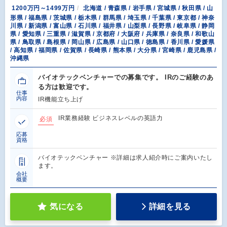
1200万円～1499万円
北海道 / 青森県 / 岩手県 / 宮城県 / 秋田県 / 山
形県 / 福島県 / 茨城県 / 栃木県 / 群馬県 / 埼玉県 / 千葉県 / 東京都 / 神奈
川県 / 新潟県 / 富山県 / 石川県 / 福井県 / 山梨県 / 長野県 / 岐阜県 / 静岡
県 / 愛知県 / 三重県 / 滋賀県 / 京都府 / 大阪府 / 兵庫県 / 奈良県 / 和歌山
県 / 鳥取県 / 島根県 / 岡山県 / 広島県 / 山口県 / 徳島県 / 香川県 / 愛媛県
/ 高知県 / 福岡県 / 佐賀県 / 長崎県 / 熊本県 / 大分県 / 宮崎県 / 鹿児島県 /
沖縄県
バイオテックベンチャーでの募集です。 IRのご経験のあ
る方は歓迎です。
仕事
内容
IR機能立ち上げ
IR業務経験 ビジネスレベルの英語力
必須
応募
資格
バイオテックベンチャー ※詳細は求人紹介時にご案内いたし
ます。
会社
概要
気になる
詳細を見る