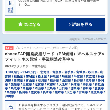
Google Cloud Platform（GCP）の導入支援や運用サポー
ト、G…
会社
概要
気になる
詳細を見る
掲載期間：26/08/07～26/08/20
プロジェクトマネージャー（Web・オープン系）
NEW
chocoZAP開発統括リード（PM候補）※ヘルスケア×
フィットネス領域・事業構造改革中※
RIZAPテクノロジーズ株式会社
1000万円～1349万円
北海道 / 青森県 / 岩手県 / 宮城県 / 秋田県 / 山
形県 / 福島県 / 茨城県 / 栃木県 / 群馬県 / 埼玉県 / 千葉県 / 東京都 / 神奈
川県 / 新潟県 / 富山県 / 石川県 / 福井県 / 山梨県 / 長野県 / 岐阜県 / 静岡
県 / 愛知県 / 三重県 / 滋賀県 / 京都府 / 大阪府 / 兵庫県 / 奈良県 / 和歌山
県 / 鳥取県 / 島根県 / 岡山県 / 広島県 / 山口県 / 徳島県 / 香川県 / 愛媛県
/ 高知県 / 福岡県 / 佐賀県 / 長崎県 / 熊本県 / 大分県 / 宮崎県 / 鹿児島県 /
沖縄県
新規事業を推進するプロダクト開発統括部にて、ヘルスケア
領域を中心としたサービスの開発をリードするテックリード