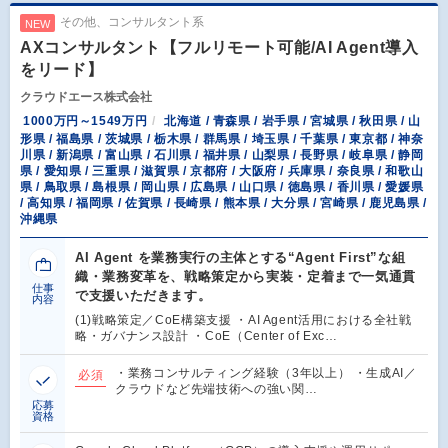
その他、コンサルタント系
NEW
AXコンサルタント【フルリモート可能/AI Agent導入
をリード】
クラウドエース株式会社
1000万円～1549万円
北海道 / 青森県 / 岩手県 / 宮城県 / 秋田県 / 山
形県 / 福島県 / 茨城県 / 栃木県 / 群馬県 / 埼玉県 / 千葉県 / 東京都 / 神奈
川県 / 新潟県 / 富山県 / 石川県 / 福井県 / 山梨県 / 長野県 / 岐阜県 / 静岡
県 / 愛知県 / 三重県 / 滋賀県 / 京都府 / 大阪府 / 兵庫県 / 奈良県 / 和歌山
県 / 鳥取県 / 島根県 / 岡山県 / 広島県 / 山口県 / 徳島県 / 香川県 / 愛媛県
/ 高知県 / 福岡県 / 佐賀県 / 長崎県 / 熊本県 / 大分県 / 宮崎県 / 鹿児島県 /
沖縄県
AI Agent を業務実行の主体とする“Agent First”な組
織・業務変革を、戦略策定から実装・定着まで一気通貫
仕事
で支援いただきます。
内容
(1)戦略策定／CoE構築支援 ・AI Agent活用における全社戦
略・ガバナンス設計 ・CoE（Center of Exc…
・業務コンサルティング経験（3年以上） ・生成AI／
必須
クラウドなど先端技術への強い関…
応募
資格