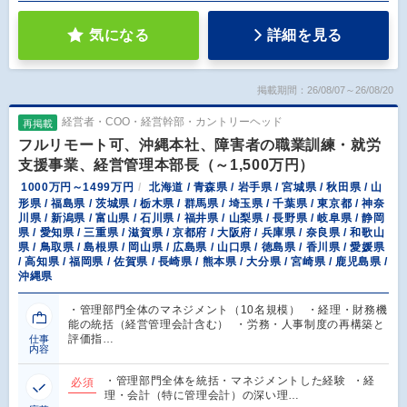
気になる
詳細を見る
掲載期間：26/08/07～26/08/20
経営者・COO・経営幹部・カントリーヘッド
再掲載
フルリモート可、沖縄本社、障害者の職業訓練・就労
支援事業、経営管理本部長（～1,500万円）
1000万円～1499万円
北海道 / 青森県 / 岩手県 / 宮城県 / 秋田県 / 山
形県 / 福島県 / 茨城県 / 栃木県 / 群馬県 / 埼玉県 / 千葉県 / 東京都 / 神奈
川県 / 新潟県 / 富山県 / 石川県 / 福井県 / 山梨県 / 長野県 / 岐阜県 / 静岡
県 / 愛知県 / 三重県 / 滋賀県 / 京都府 / 大阪府 / 兵庫県 / 奈良県 / 和歌山
県 / 鳥取県 / 島根県 / 岡山県 / 広島県 / 山口県 / 徳島県 / 香川県 / 愛媛県
/ 高知県 / 福岡県 / 佐賀県 / 長崎県 / 熊本県 / 大分県 / 宮崎県 / 鹿児島県 /
沖縄県
・管理部門全体のマネジメント（10名規模） ・経理・財務機
能の統括（経営管理会計含む） ・労務・人事制度の再構築と
評価指…
仕事
内容
・管理部門全体を統括・マネジメントした経験 ・経
必須
理・会計（特に管理会計）の深い理…