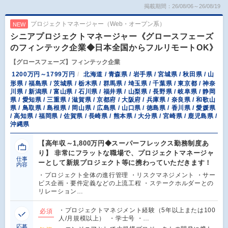
掲載期間：26/08/06～26/08/19
プロジェクトマネージャー（Web・オープン系）
NEW
シニアプロジェクトマネージャー《グロースフェーズ
のフィンテック企業◆日本全国からフルリモートOK》
【グロースフェーズ】フィンテック企業
1200万円～1799万円
北海道 / 青森県 / 岩手県 / 宮城県 / 秋田県 / 山
形県 / 福島県 / 茨城県 / 栃木県 / 群馬県 / 埼玉県 / 千葉県 / 東京都 / 神奈
川県 / 新潟県 / 富山県 / 石川県 / 福井県 / 山梨県 / 長野県 / 岐阜県 / 静岡
県 / 愛知県 / 三重県 / 滋賀県 / 京都府 / 大阪府 / 兵庫県 / 奈良県 / 和歌山
県 / 鳥取県 / 島根県 / 岡山県 / 広島県 / 山口県 / 徳島県 / 香川県 / 愛媛県
/ 高知県 / 福岡県 / 佐賀県 / 長崎県 / 熊本県 / 大分県 / 宮崎県 / 鹿児島県 /
沖縄県
【高年収～1,800万円◆スーパーフレックス勤務制度あ
り】 非常にフラットな職場で、プロジェクトマネージャ
仕事
ーとして新規プロジェクト等に携わっていただきます！
内容
・プロジェクト全体の進行管理 ・リスクマネジメント ・サー
ビス企画・要件定義などの上流工程 ・ステークホルダーとの
リレーション…
・プロジェクトマネジメント経験（5年以上または100
必須
人/月規模以上） ・学士号 ・…
応募