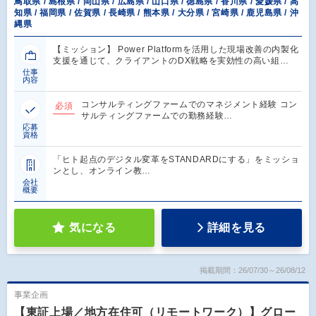
鳥取県 / 島根県 / 岡山県 / 広島県 / 山口県 / 徳島県 / 香川県 / 愛媛県 / 高
知県 / 福岡県 / 佐賀県 / 長崎県 / 熊本県 / 大分県 / 宮崎県 / 鹿児島県 / 沖
縄県
【ミッション】 Power Platformを活用した現場改善の内製化
支援を通じて、クライアントのDX戦略を実効性の高い組…
仕事
内容
コンサルティングファームでのマネジメント経験 コン
必須
サルティングファームでの勤務経験…
応募
資格
「ヒト起点のデジタル変革をSTANDARDにする」をミッショ
ンとし、オンライン教…
会社
概要
気になる
詳細を見る
掲載期間：26/07/30～26/08/12
事業企画
【東証上場／地方在住可（リモートワーク）】グロー