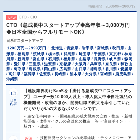
掲載期間：26/08/06～26/08/19
CTO・CIO
NEW
CTO《急成長中スタートアップ◆高年収～3,000万円
◆日本全国からフルリモートOK》
日系ITスタートアップ
1200万円～2999万円
北海道 / 青森県 / 岩手県 / 宮城県 / 秋田県 / 山
形県 / 福島県 / 茨城県 / 栃木県 / 群馬県 / 埼玉県 / 千葉県 / 東京都 / 神奈
川県 / 新潟県 / 富山県 / 石川県 / 福井県 / 山梨県 / 長野県 / 岐阜県 / 静岡
県 / 愛知県 / 三重県 / 滋賀県 / 京都府 / 大阪府 / 兵庫県 / 奈良県 / 和歌山
県 / 鳥取県 / 島根県 / 岡山県 / 広島県 / 山口県 / 徳島県 / 香川県 / 愛媛県
/ 高知県 / 福岡県 / 佐賀県 / 長崎県 / 熊本県 / 大分県 / 宮崎県 / 鹿児島県 /
沖縄県
【建設業界向けSaaSを手掛ける急成長中ITスタートアッ
プ】 ユーザー数10,000人以上＋導入拡大中◆自社製品の
仕事
機能開発・改善のほか、開発組織の拡大を牽引していた
内容
だくやりがいの大きなポジションです。
＜主な仕事内容＞ ・開発組織の拡大戦略の立案・推進 ・新機
能開発・改善サイクルの高速化の推進 等 ＜注目ポイント・
魅力＞ ・建設…
・技術開発セクションの統率経験 ・テクノロジー・ア
必須