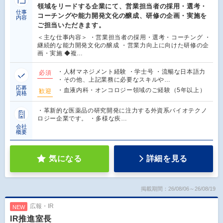
領域をリードする企業にて、営業担当者の採用・選考・
仕事
コーチングや能力開発文化の醸成、研修の企画・実施を
内容
ご担当いただきます。
＜主な仕事内容＞ ・営業担当者の採用・選考・コーチング ・
継続的な能力開発文化の醸成 ・営業力向上に向けた研修の企
画・実施 ◆複…
・人材マネジメント経験 ・学士号 ・流暢な日本語力
必須
・その他、上記業務に必要なスキルや…
応募
・血液内科・オンコロジー領域のご経験（5年以上）
歓迎
資格
・革新的な医薬品の研究開発に注力する外資系バイオテクノ
ロジー企業です。 ・多様な疾…
会社
概要
気になる
詳細を見る
掲載期間：26/08/06～26/08/19
広報・IR
NEW
IR推進室長