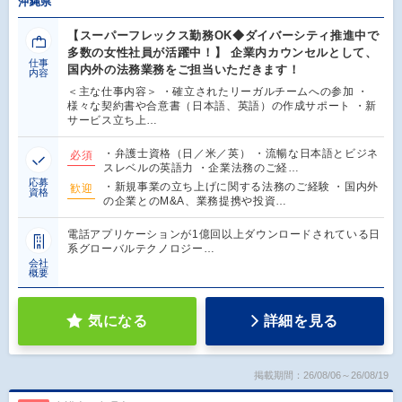
沖縄県
【スーパーフレックス勤務OK◆ダイバーシティ推進中で
多数の女性社員が活躍中！】 企業内カウンセルとして、
仕事
国内外の法務業務をご担当いただきます！
内容
＜主な仕事内容＞ ・確立されたリーガルチームへの参加 ・
様々な契約書や合意書（日本語、英語）の作成サポート ・新
サービス立ち上…
・弁護士資格（日／米／英） ・流暢な日本語とビジネ
必須
スレベルの英語力 ・企業法務のご経…
応募
・新規事業の立ち上げに関する法務のご経験 ・国内外
歓迎
資格
の企業とのM&A、業務提携や投資…
電話アプリケーションが1億回以上ダウンロードされている日
系グローバルテクノロジー…
会社
概要
気になる
詳細を見る
掲載期間：26/08/06～26/08/19