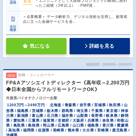
・エンジニアとして大規模プロジェクトの開発に携わ
歓迎
資格
ったご経験（2年以上） ・PMP資…
＜企業概要＞ データ解析力、デジタル技術を活用し、顧客視
点に立った金融サービスを追…
会社
概要
気になる
詳細を見る
掲載期間：26/08/06～26/08/19
財務・コントローラー
NEW
FP&Aアソシエイトディレクター《高年収～2,200万円
◆日本全国からフルリモートワークOK》
外資系バイオテクノロジー企業
1200万円～2499万円
北海道 / 青森県 / 岩手県 / 宮城県 / 秋田県 / 山
形県 / 福島県 / 茨城県 / 栃木県 / 群馬県 / 埼玉県 / 千葉県 / 東京都 / 神奈
川県 / 新潟県 / 富山県 / 石川県 / 福井県 / 山梨県 / 長野県 / 岐阜県 / 静岡
県 / 愛知県 / 三重県 / 滋賀県 / 京都府 / 大阪府 / 兵庫県 / 奈良県 / 和歌山
県 / 鳥取県 / 島根県 / 岡山県 / 広島県 / 山口県 / 徳島県 / 香川県 / 愛媛県
/ 高知県 / 福岡県 / 佐賀県 / 長崎県 / 熊本県 / 大分県 / 宮崎県 / 鹿児島県 /
沖縄県