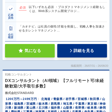
以下いずれも必須 ・プロダクトマネジメント経験もし
必須
くは、Web系システム開発プロジ…
応募
資格
「カオナビ」は社員の個性/才能を発掘し、戦略人事を加速さ
せるタレントマネジメント…
会社
概要
気になる
詳細を見る
掲載期間：26/07/31～26/08/20
戦略コンサルタント
DXコンサルタント（AI領域）【フルリモート可/未経
験歓迎/大手取引多数】
株式会社STANDARD
1200万円～2499万円
北海道 / 青森県 / 岩手県 / 宮城県 / 秋田県 / 山
形県 / 福島県 / 茨城県 / 栃木県 / 群馬県 / 埼玉県 / 千葉県 / 東京都 / 神奈
川県 / 新潟県 / 富山県 / 石川県 / 福井県 / 山梨県 / 長野県 / 岐阜県 / 静岡
県 / 愛知県 / 三重県 / 滋賀県 / 京都府 / 大阪府 / 兵庫県 / 奈良県 / 和歌山