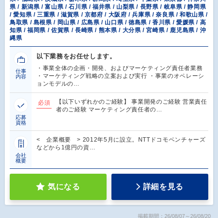
県 / 新潟県 / 富山県 / 石川県 / 福井県 / 山梨県 / 長野県 / 岐阜県 / 静岡県
/ 愛知県 / 三重県 / 滋賀県 / 京都府 / 大阪府 / 兵庫県 / 奈良県 / 和歌山県 /
鳥取県 / 島根県 / 岡山県 / 広島県 / 山口県 / 徳島県 / 香川県 / 愛媛県 / 高
知県 / 福岡県 / 佐賀県 / 長崎県 / 熊本県 / 大分県 / 宮崎県 / 鹿児島県 / 沖
縄県
以下業務をお任せします。
・事業全体の企画・開発、およびマーケティング責任者業務
仕事
・マーケティング戦略の立案および実行 ・事業のオペレーシ
内容
ョンモデルの…
【以下いずれかのご経験】 事業開発のご経験 営業責任
必須
者のご経験 マーケティング責任者の…
応募
資格
< 企業概要 > 2012年5月に設立。NTTドコモベンチャーズ
などから1億円の資…
会社
概要
気になる
詳細を見る
掲載期間：26/08/07～26/08/20