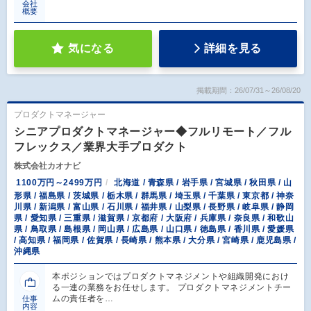
会社
概要
気になる
詳細を見る
掲載期間：26/07/31～26/08/20
プロダクトマネージャー
シニアプロダクトマネージャー◆フルリモート／フル
フレックス／業界大手プロダクト
株式会社カオナビ
1100万円～2499万円
北海道 / 青森県 / 岩手県 / 宮城県 / 秋田県 / 山
形県 / 福島県 / 茨城県 / 栃木県 / 群馬県 / 埼玉県 / 千葉県 / 東京都 / 神奈
川県 / 新潟県 / 富山県 / 石川県 / 福井県 / 山梨県 / 長野県 / 岐阜県 / 静岡
県 / 愛知県 / 三重県 / 滋賀県 / 京都府 / 大阪府 / 兵庫県 / 奈良県 / 和歌山
県 / 鳥取県 / 島根県 / 岡山県 / 広島県 / 山口県 / 徳島県 / 香川県 / 愛媛県
/ 高知県 / 福岡県 / 佐賀県 / 長崎県 / 熊本県 / 大分県 / 宮崎県 / 鹿児島県 /
沖縄県
本ポジションではプロダクトマネジメントや組織開発におけ
る一連の業務をお任せします。 プロダクトマネジメントチー
ムの責任者を…
仕事
内容