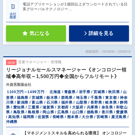
電話アプリケーションが1億回以上ダウンロードされている日
系グローバルテクノロジー…
会社
概要
気になる
詳細を見る
掲載期間：26/08/06～26/08/19
営業マネージャー・管理職
NEW
リージョナルセールスマネージャー《オンコロジー領
域◆高年収～1,500万円◆全国からフルリモート》
外資系製薬会社
1100万円～1499万円
北海道 / 青森県 / 岩手県 / 宮城県 / 秋田県 / 山
形県 / 福島県 / 茨城県 / 栃木県 / 群馬県 / 埼玉県 / 千葉県 / 東京都 / 神奈
川県 / 新潟県 / 富山県 / 石川県 / 福井県 / 山梨県 / 長野県 / 岐阜県 / 静岡
県 / 愛知県 / 三重県 / 滋賀県 / 京都府 / 大阪府 / 兵庫県 / 奈良県 / 和歌山
県 / 鳥取県 / 島根県 / 岡山県 / 広島県 / 山口県 / 徳島県 / 香川県 / 愛媛県
/ 高知県 / 福岡県 / 佐賀県 / 長崎県 / 熊本県 / 大分県 / 宮崎県 / 鹿児島県 /
沖縄県
【マネジメントスキルを高められる環境】 オンコロジー