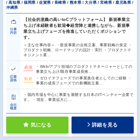
/ 高知県 / 福岡県 / 佐賀県 / 長崎県 / 熊本県 / 大分県 / 宮崎県 / 鹿児島県 /
沖縄県
【社会的意義の高いtoCプラットフォーム】 新規事業立
ち上げ未経験者も歓迎◆経営陣と連携しながら、新規事
仕事
業立ち上げフェーズを推進していただくポジションで
内容
す。
＜主な仕事内容＞ ・新規事業の企画立案、事業戦略の策定 ・
プロダクト戦略、ロードマップの設計・実行 ・プロダクトマ
ネジメント業…
・Web/アプリ領域のプロダクトマネージャーとしての
必須
事業立ち上げ/既存事業成長推…
応募
・ゼロイチフェーズでの事業責任者としてのご経験 ・
歓迎
資格
事業の成長フェーズでの新機能立案…
・国内市場を中心に事業を展開する日本のITベンチャー企業で
す。 ・現在、事業拡大に…
会社
概要
気になる
詳細を見る