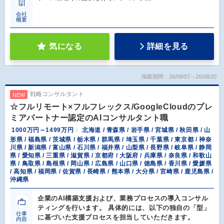
会社
概要
気になる
詳細を見る
掲載期間：26/08/07～26/08/20
戦略コンサルタント
NEW
☆フルリモート×フルフレックス/GoogleCloudのプレ
ミアパートナー認定のAIコンサルタント職
1000万円～1499万円
北海道 / 青森県 / 岩手県 / 宮城県 / 秋田県 / 山
形県 / 福島県 / 茨城県 / 栃木県 / 群馬県 / 埼玉県 / 千葉県 / 東京都 / 神奈
川県 / 新潟県 / 富山県 / 石川県 / 福井県 / 山梨県 / 長野県 / 岐阜県 / 静岡
県 / 愛知県 / 三重県 / 滋賀県 / 京都府 / 大阪府 / 兵庫県 / 奈良県 / 和歌山
県 / 鳥取県 / 島根県 / 岡山県 / 広島県 / 山口県 / 徳島県 / 香川県 / 愛媛県
/ 高知県 / 福岡県 / 佐賀県 / 長崎県 / 熊本県 / 大分県 / 宮崎県 / 鹿児島県 /
沖縄県
企業のAI構築支援および、業務プロセスの導入コンサル
ティングを行います。 具体的には、以下の独自の「型」
仕事
に基づいた支援プロセスを担当していただきます。
内容