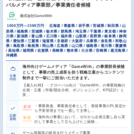
バルメディア事業部／事業責任者候補
株式会社GameWith
1000万円～1599万円
北海道 / 青森県 / 岩手県 / 宮城県 / 秋田県 / 山
形県 / 福島県 / 茨城県 / 栃木県 / 群馬県 / 埼玉県 / 千葉県 / 東京都 / 神奈
川県 / 新潟県 / 富山県 / 石川県 / 福井県 / 山梨県 / 長野県 / 岐阜県 / 静岡
県 / 愛知県 / 三重県 / 滋賀県 / 京都府 / 大阪府 / 兵庫県 / 奈良県 / 和歌山
県 / 鳥取県 / 島根県 / 岡山県 / 広島県 / 山口県 / 徳島県 / 香川県 / 愛媛県
/ 高知県 / 福岡県 / 佐賀県 / 長崎県 / 熊本県 / 大分県 / 宮崎県 / 鹿児島県 /
沖縄県
海外向けゲームメディア「GameWith」の事業部長候補
として、事業の売上成長を担う戦略立案からコンテンツ
仕事
制作まで一挙にご担当いただきます。
内容
【雇入れ時】 ・グローバル向け「GameWith」の事業戦略の
企画・立案（市場/競合分析、ポジショニング、KPI設計）と
実…
・事業推進、事業責任者として、新規事業のPL策定か
必須
ら予実管理までを一貫して主導し…
応募
・海外向け事業において、ゼロから企画立案し自ら実
歓迎
資格
行して事業として立ち上げたご経験…
ゲーム情報等の提供を行うメディア事業