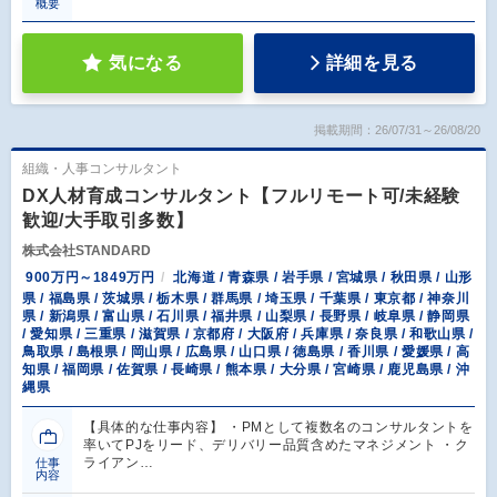
概要
気になる
詳細を見る
掲載期間：26/07/31～26/08/20
組織・人事コンサルタント
DX人材育成コンサルタント【フルリモート可/未経験
歓迎/大手取引多数】
株式会社STANDARD
900万円～1849万円
北海道 / 青森県 / 岩手県 / 宮城県 / 秋田県 / 山形
県 / 福島県 / 茨城県 / 栃木県 / 群馬県 / 埼玉県 / 千葉県 / 東京都 / 神奈川
県 / 新潟県 / 富山県 / 石川県 / 福井県 / 山梨県 / 長野県 / 岐阜県 / 静岡県
/ 愛知県 / 三重県 / 滋賀県 / 京都府 / 大阪府 / 兵庫県 / 奈良県 / 和歌山県 /
鳥取県 / 島根県 / 岡山県 / 広島県 / 山口県 / 徳島県 / 香川県 / 愛媛県 / 高
知県 / 福岡県 / 佐賀県 / 長崎県 / 熊本県 / 大分県 / 宮崎県 / 鹿児島県 / 沖
縄県
【具体的な仕事内容】 ・PMとして複数名のコンサルタントを
率いてPJをリード、デリバリー品質含めたマネジメント ・ク
ライアン…
仕事
内容