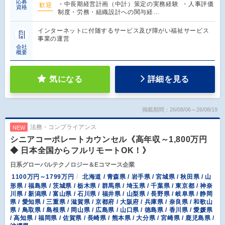
応募
・中長期経営計画（中計）策定の実務経験 ・人事評価
歓迎
資格
制度・労務・組織設計への関与経…
インターネットに付随するサービス及び障がい福祉サービス
事業の運営
会社
概要
気になる
詳細を見る
掲載期間：26/08/06～26/08/19
法務・コンプライアンス
NEW
シニアコーポレートカウンセル《高年収～1,800万円
◆ 日本全国からフルリモートOK！》
日系グローバルテクノロジー＆Eコマース企業
1100万円～1799万円
北海道 / 青森県 / 岩手県 / 宮城県 / 秋田県 / 山
形県 / 福島県 / 茨城県 / 栃木県 / 群馬県 / 埼玉県 / 千葉県 / 東京都 / 神奈
川県 / 新潟県 / 富山県 / 石川県 / 福井県 / 山梨県 / 長野県 / 岐阜県 / 静岡
県 / 愛知県 / 三重県 / 滋賀県 / 京都府 / 大阪府 / 兵庫県 / 奈良県 / 和歌山
県 / 鳥取県 / 島根県 / 岡山県 / 広島県 / 山口県 / 徳島県 / 香川県 / 愛媛県
/ 高知県 / 福岡県 / 佐賀県 / 長崎県 / 熊本県 / 大分県 / 宮崎県 / 鹿児島県 /