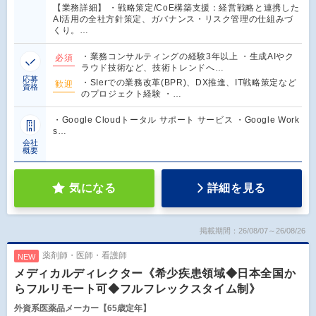
【業務詳細】 ・戦略策定/CoE構築支援：経営戦略と連携した
AI活用の全社方針策定、ガバナンス・リスク管理の仕組みづ
くり。…
・業務コンサルティングの経験3年以上 ・生成AIやク
必須
ラウド技術など、技術トレンドへ…
応募
・SIerでの業務改革(BPR)、DX推進、IT戦略策定など
歓迎
資格
のプロジェクト経験 ・…
・Google Cloudトータル サポート サービス ・Google Work
s…
会社
概要
気になる
詳細を見る
掲載期間：26/08/07～26/08/26
薬剤師・医師・看護師
NEW
メディカルディレクター《希少疾患領域◆日本全国か
らフルリモート可◆フルフレックスタイム制》
外資系医薬品メーカー【65歳定年】