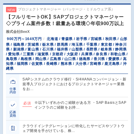
プロジェクトマネージャー（パッケージ・ミドルウェア系）
NEW
【フルリモートOK】SAPプロジェクトマネージャー
◇プライム案件多数！裁量ある環境◇年収900万以上
株式会社BeeX
900万円～1649万円
北海道 / 青森県 / 岩手県 / 宮城県 / 秋田県 / 山形
県 / 福島県 / 茨城県 / 栃木県 / 群馬県 / 埼玉県 / 千葉県 / 東京都 / 神奈川
県 / 新潟県 / 富山県 / 石川県 / 福井県 / 山梨県 / 長野県 / 岐阜県 / 静岡県
/ 愛知県 / 三重県 / 滋賀県 / 京都府 / 大阪府 / 兵庫県 / 奈良県 / 和歌山県 /
鳥取県 / 島根県 / 岡山県 / 広島県 / 山口県 / 徳島県 / 香川県 / 愛媛県 / 高
知県 / 福岡県 / 佐賀県 / 長崎県 / 熊本県 / 大分県 / 宮崎県 / 鹿児島県 / 沖
縄県
SAPシステムのクラウド移行・S/4HANAコンバージョン・新
規導入プロジェクトにおけるプロジェクトマネージャー業務
をお…
仕事
内容
※以下いずれかのご経験がある方 ・SAP BasisとSAP
必須
インフラのご経験をお持…
応募
資格
クラウドインテグレーションに特化したサービスやソフトウ
ェア開発を手がけている、株…