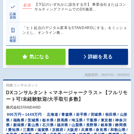
【下記のいずれかに該当する方】 事業会社またはコン
必須
サルティングファームでのDX施策…
応募
資格
「ヒト起点のデジタル変革をSTANDARDにする」をミッショ
ンとし、オンライン教…
会社
概要
気になる
詳細を見る
掲載期間：26/07/31～26/08/20
戦略コンサルタント
DXコンサルタント＜マネージャークラス＞【フルリモ
ート可/未経験歓迎/大手取引多数】
株式会社STANDARD
900万円～1449万円
北海道 / 青森県 / 岩手県 / 宮城県 / 秋田県 / 山形
県 / 福島県 / 茨城県 / 栃木県 / 群馬県 / 埼玉県 / 千葉県 / 東京都 / 神奈川
県 / 新潟県 / 富山県 / 石川県 / 福井県 / 山梨県 / 長野県 / 岐阜県 / 静岡県
/ 愛知県 / 三重県 / 滋賀県 / 京都府 / 大阪府 / 兵庫県 / 奈良県 / 和歌山県 /