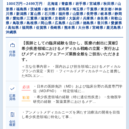
1000万円～2499万円
北海道 / 青森県 / 岩手県 / 宮城県 / 秋田県 / 山
形県 / 福島県 / 茨城県 / 栃木県 / 群馬県 / 埼玉県 / 千葉県 / 東京都 / 神奈
川県 / 新潟県 / 富山県 / 石川県 / 福井県 / 山梨県 / 長野県 / 岐阜県 / 静岡
県 / 愛知県 / 三重県 / 滋賀県 / 京都府 / 大阪府 / 兵庫県 / 奈良県 / 和歌山
県 / 鳥取県 / 島根県 / 岡山県 / 広島県 / 山口県 / 徳島県 / 香川県 / 愛媛県
/ 高知県 / 福岡県 / 佐賀県 / 長崎県 / 熊本県 / 大分県 / 宮崎県 / 鹿児島県 /
沖縄県
【医師としての臨床経験を活かし、医療の創出に貢献】
希少疾患領域におけるメディカル戦略の立案・実行およ
仕事
びメディカルアフェアーズ業務全般をご担当いただきま
内容
す。
＜主な仕事内容＞ ・国内および担当領域におけるメディカル
プランの策定・実行 ・フィールドメディカルチームと連携し
たKOLエン…
・日本の医師免許（MD）および臨床分野の高度専門学
必須
位（MD/PhD） ・特定領域に…
応募
・希少疾患領域の経験（特に遺伝性疾患） ・生物医学
歓迎
資格
研究の経験 ・製薬業界におけるメデ…
・アンメットメディカルニーズを満たす治療法の開発を目指
し希少疾患領域に特化して事…
会社
概要