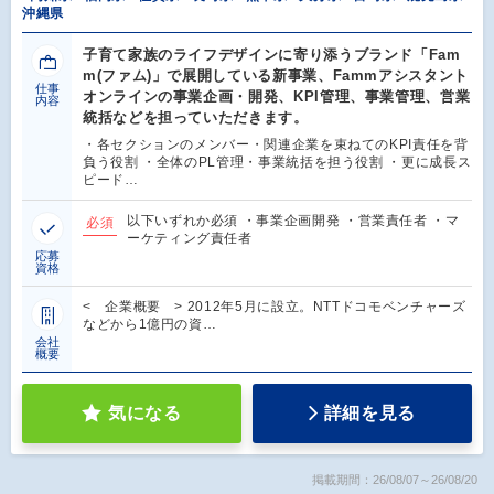
沖縄県
子育て家族のライフデザインに寄り添うブランド「Fam
m(ファム)」で展開している新事業、Fammアシスタント
仕事
オンラインの事業企画・開発、KPI管理、事業管理、営業
内容
統括などを担っていただきます。
・各セクションのメンバー・関連企業を束ねてのKPI責任を背
負う役割 ・全体のPL管理・事業統括を担う役割 ・更に成長ス
ピード…
以下いずれか必須 ・事業企画開発 ・営業責任者 ・マ
必須
ーケティング責任者
応募
資格
< 企業概要 > 2012年5月に設立。NTTドコモベンチャーズ
などから1億円の資…
会社
概要
気になる
詳細を見る
掲載期間：26/08/07～26/08/20