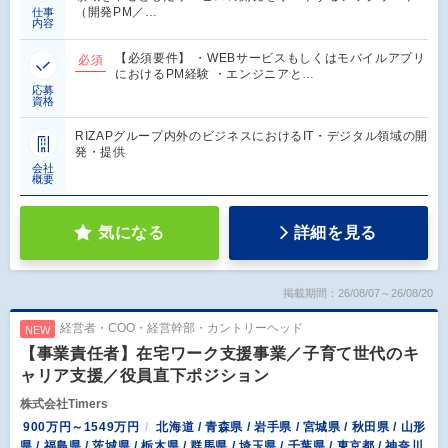
（開発PM／…
仕事
内容
【必須要件】 ・WEBサービスもしくはモバイルアプリ
必須
におけるPM経験 ・エンジニアと…
応募
資格
RIZAPグループ内外のビジネスにおけるIT・デジタル領域の開
発・提供
会社
概要
気になる
詳細を見る
掲載期間：26/08/07～26/08/20
経営者・COO・経営幹部・カントリーヘッド
NEW
【事業責任者】在宅ワーク支援事業／子育て世代のキ
ャリア支援／役員直下ポジション
株式会社Timers
900万円～1549万円
北海道 / 青森県 / 岩手県 / 宮城県 / 秋田県 / 山形
県 / 福島県 / 茨城県 / 栃木県 / 群馬県 / 埼玉県 / 千葉県 / 東京都 / 神奈川