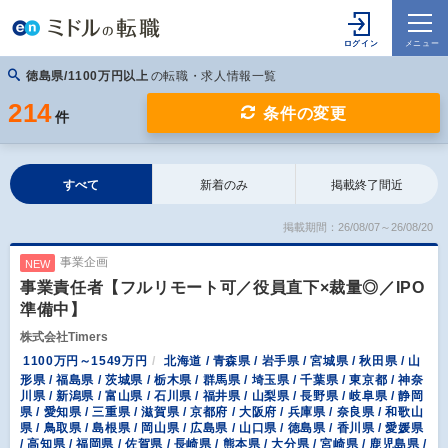
徳島県/1100万円以上
の転職・求人情報一覧
214
条件の変更
件
すべて
新着のみ
掲載終了間近
掲載期間：26/08/07～26/08/20
事業企画
NEW
事業責任者【フルリモート可／役員直下×裁量◎／IPO
準備中】
株式会社Timers
1100万円～1549万円
北海道 / 青森県 / 岩手県 / 宮城県 / 秋田県 / 山
形県 / 福島県 / 茨城県 / 栃木県 / 群馬県 / 埼玉県 / 千葉県 / 東京都 / 神奈
川県 / 新潟県 / 富山県 / 石川県 / 福井県 / 山梨県 / 長野県 / 岐阜県 / 静岡
県 / 愛知県 / 三重県 / 滋賀県 / 京都府 / 大阪府 / 兵庫県 / 奈良県 / 和歌山
県 / 鳥取県 / 島根県 / 岡山県 / 広島県 / 山口県 / 徳島県 / 香川県 / 愛媛県
/ 高知県 / 福岡県 / 佐賀県 / 長崎県 / 熊本県 / 大分県 / 宮崎県 / 鹿児島県 /