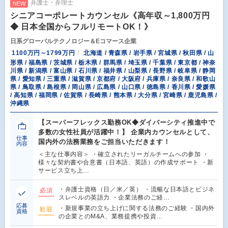
弁護士・弁理士
NEW
シニアコーポレートカウンセル《高年収～1,800万円
◆ 日本全国からフルリモートOK！》
日系グローバルテクノロジー＆Eコマース企業
1100万円～1799万円
北海道 / 青森県 / 岩手県 / 宮城県 / 秋田県 / 山
形県 / 福島県 / 茨城県 / 栃木県 / 群馬県 / 埼玉県 / 千葉県 / 東京都 / 神奈
川県 / 新潟県 / 富山県 / 石川県 / 福井県 / 山梨県 / 長野県 / 岐阜県 / 静岡
県 / 愛知県 / 三重県 / 滋賀県 / 京都府 / 大阪府 / 兵庫県 / 奈良県 / 和歌山
県 / 鳥取県 / 島根県 / 岡山県 / 広島県 / 山口県 / 徳島県 / 香川県 / 愛媛県
/ 高知県 / 福岡県 / 佐賀県 / 長崎県 / 熊本県 / 大分県 / 宮崎県 / 鹿児島県 /
沖縄県
【スーパーフレックス勤務OK◆ダイバーシティ推進中で
多数の女性社員が活躍中！】 企業内カウンセルとして、
仕事
国内外の法務業務をご担当いただきます！
内容
＜主な仕事内容＞ ・確立されたリーガルチームへの参加 ・
様々な契約書や合意書（日本語、英語）の作成サポート ・新
サービス立ち上…
・弁護士資格（日／米／英） ・流暢な日本語とビジネ
必須
スレベルの英語力 ・企業法務のご経…
応募
・新規事業の立ち上げに関する法務のご経験 ・国内外
歓迎
資格
の企業とのM&A、業務提携や投資…