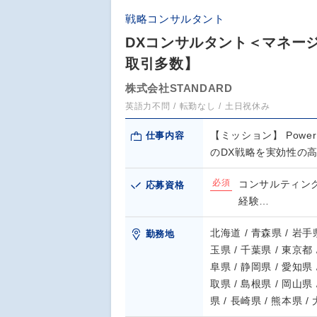
戦略コンサルタント
DXコンサルタント＜マネー
取引多数】
株式会社STANDARD
英語力不問
転勤なし
土日祝休み
【ミッション】 Powe
仕事内容
のDX戦略を実効性の
必須
コンサルティン
応募資格
経験…
北海道 / 青森県 / 岩手県
勤務地
玉県 / 千葉県 / 東京都 
阜県 / 静岡県 / 愛知県 
取県 / 島根県 / 岡山県 
県 / 長崎県 / 熊本県 /