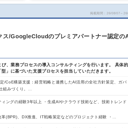
掲載期間：26/08/07～26/
/GoogleCloudのプレミアパートナー認定のA
よび、業務プロセスの導入コンサルティングを行います。 具体
「型」に基づいた支援プロセスを担当していただきます。
定/CoE構築支援：経営戦略と連携したAI活用の全社方針策定、ガバ
仕組みづくり。…
ィングの経験3年以上 ・生成AIやクラウド技術など、技術トレンド
務改革(BPR)、DX推進、IT戦略策定などのプロジェクト経験 ・…