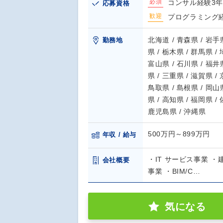
必須
コンサル経験3年
応募資格
歓迎
プログラミング
北海道 / 青森県 / 岩手県
勤務地
県 / 栃木県 / 群馬県 /
富山県 / 石川県 / 福井県
県 / 三重県 / 滋賀県 /
鳥取県 / 島根県 / 岡山県
県 / 高知県 / 福岡県 /
鹿児島県 / 沖縄県
500万円～899万円
年収 / 給与
・IT サービス事業 
会社概要
事業 ・BIM/C…
気になる