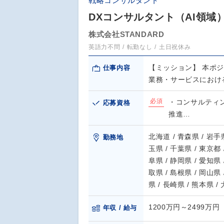
戦略コンサルタント
DXコンサルタント（AI領域
株式会社STANDARD
英語力不問
転勤なし
土日祝休み
【ミッション】 本ポ
仕事内容
業務・サービスにおけ
必須
・コンサルティ
応募資格
推進…
北海道 / 青森県 / 岩手県
勤務地
玉県 / 千葉県 / 東京都 
阜県 / 静岡県 / 愛知県 
取県 / 島根県 / 岡山県 
県 / 長崎県 / 熊本県 /
1200万円～2499万円
年収 / 給与