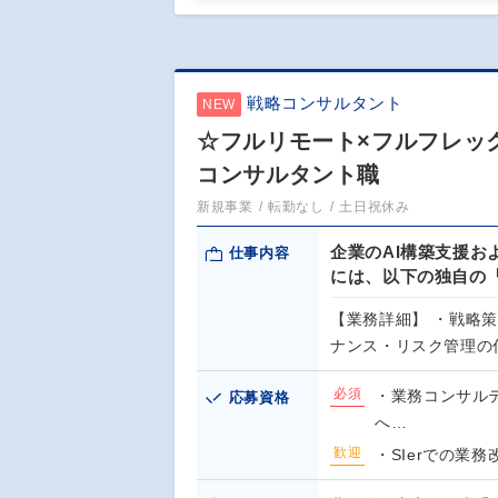
戦略コンサルタント
NEW
☆フルリモート×フルフレックス
コンサルタント職
新規事業
転勤なし
土日祝休み
企業のAI構築支援お
仕事内容
には、以下の独自の
【業務詳細】 ・戦略策
ナンス・リスク管理の
必須
・業務コンサルテ
応募資格
へ…
歓迎
・SIerでの業