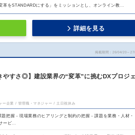
変革をSTANDARDにする」をミッションとし、オンライン教…
詳細を見る
掲載期間：26/04/20～27/
きやすさ◎】建設業界の“変革”に挑むDXプロジ
ャー企業
管理職・マネジャー
土日祝休み
と課題把握 - 現場業務のヒアリングと制約の把握 - 課題を業務・人材・
 サービ…