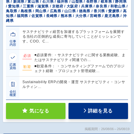
県 / 新潟県 / 富山県 / 石川県 / 福井県 / 山梨県 / 長野県 / 岐阜県 / 静岡県
/ 愛知県 / 三重県 / 滋賀県 / 京都府 / 大阪府 / 兵庫県 / 奈良県 / 和歌山県 /
鳥取県 / 島根県 / 岡山県 / 広島県 / 山口県 / 徳島県 / 香川県 / 愛媛県 / 高
知県 / 福岡県 / 佐賀県 / 長崎県 / 熊本県 / 大分県 / 宮崎県 / 鹿児島県 / 沖
縄県
サステナビリティ経営を加速するプラットフォームを展開す
る当社の圧倒的な成長に寄与していくことがミッションで
す。COO、C…
仕事
内容
◾️必須要件: ・サステナビリティに関する業務経験、ま
必須
たはサステナビリティ関連での…
応募
■歓迎条件： ・コンサルティングファームでのプロジ
歓迎
資格
ェクト経験 ・プロジェクト管理経験…
Sustainability ERPの開発・運営 サステナビリティ・コンサ
ルティン…
会社
概要
気になる
詳細を見る
掲載期間：26/08/06～26/08/19