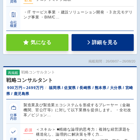
歓迎
資格
・IT サービス事業 ・建設ソリューション開発 ・3 次元モデリ
ング事業 ・BIM/C…
会社
概要
気になる
詳細を見る
掲載期間：26/08/07～26/08/20
戦略コンサルタント
再掲載
戦略コンサルタント
900万円～2499万円
福岡県 / 佐賀県 / 長崎県 / 熊本県 / 大分県 / 宮崎
県 / 鹿児島県
製造業及び製造業エコシステムを形成するプレーヤー（金融
機関、官公庁等）に対して以下業務を提供します。 ・全社改
革／ビジョン…
仕事
内容
＜スキル＞ ■精緻な論理的思考力：複雑な経営課題を
必須
構造化し、論理的に解決策を導く力…
応募