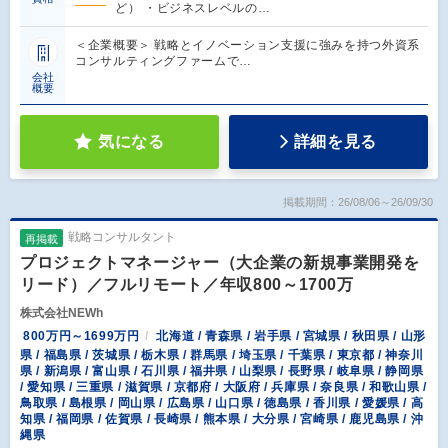
ど） ・ビジネスレベルの…
＜企業概要＞ 戦略とイノベーション支援に強みを持つ外資系
コンサルティングファームで…
会社
概要
気になる
詳細を見る
掲載期間：26/08/06～26/09/30
戦略コンサルタント
再掲載
プロジェクトマネージャー（大企業の新規事業開発を
リード）／フルリモート／年収800～1700万
株式会社NEWh
800万円～1699万円
北海道 / 青森県 / 岩手県 / 宮城県 / 秋田県 / 山形
県 / 福島県 / 茨城県 / 栃木県 / 群馬県 / 埼玉県 / 千葉県 / 東京都 / 神奈川
県 / 新潟県 / 富山県 / 石川県 / 福井県 / 山梨県 / 長野県 / 岐阜県 / 静岡県
/ 愛知県 / 三重県 / 滋賀県 / 京都府 / 大阪府 / 兵庫県 / 奈良県 / 和歌山県 /
鳥取県 / 島根県 / 岡山県 / 広島県 / 山口県 / 徳島県 / 香川県 / 愛媛県 / 高
知県 / 福岡県 / 佐賀県 / 長崎県 / 熊本県 / 大分県 / 宮崎県 / 鹿児島県 / 沖
縄県