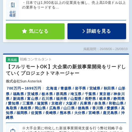
・日本では1,900名以上の従業員を擁し、売上高10億ドル以上
の業界をリードする…
会社
概要
気になる
詳細を見る
掲載期間：26/08/06～26/08/19
戦略コンサルタント
再掲載
【フルリモートOK】大企業の新規事業開発をリードし
ていくプロジェクトマネージャー
株式会社Sun Asterisk
700万円～1699万円
北海道 / 青森県 / 岩手県 / 宮城県 / 秋田県 / 山形
県 / 福島県 / 茨城県 / 栃木県 / 群馬県 / 埼玉県 / 千葉県 / 東京都 / 神奈川
県 / 新潟県 / 富山県 / 石川県 / 福井県 / 山梨県 / 長野県 / 岐阜県 / 静岡県
/ 愛知県 / 三重県 / 滋賀県 / 京都府 / 大阪府 / 兵庫県 / 奈良県 / 和歌山県 /
鳥取県 / 島根県 / 岡山県 / 広島県 / 山口県 / 徳島県 / 香川県 / 愛媛県 / 高
知県 / 福岡県 / 佐賀県 / 長崎県 / 熊本県 / 大分県 / 宮崎県 / 鹿児島県 / 沖
縄県
※大手企業に特化した新規事業開発支援を行う弊社戦略子会