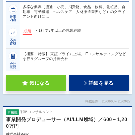
多様な業界（流通・小売、消費財、食品・飲料、化粧品、自
動車、電子機器、ヘルスケア、人材派遣業界など）のクライ
アント向けに…
仕事
内容
・1社で3年以上の就業経験
必須
応募
資格
【概要・特徴】 東証プライム上場、ITコンサルティングなど
を行うグループの持株会社…
会社
概要
気になる
詳細を見る
掲載期間：26/08/03～26/09/27
戦略コンサルタント
再掲載
事業開発プロデューサー（AI/LLM領域）／600～1,20
0万円
株式会社Relic