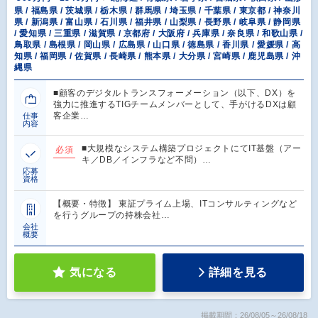
県 / 福島県 / 茨城県 / 栃木県 / 群馬県 / 埼玉県 / 千葉県 / 東京都 / 神奈川
県 / 新潟県 / 富山県 / 石川県 / 福井県 / 山梨県 / 長野県 / 岐阜県 / 静岡県
/ 愛知県 / 三重県 / 滋賀県 / 京都府 / 大阪府 / 兵庫県 / 奈良県 / 和歌山県 /
鳥取県 / 島根県 / 岡山県 / 広島県 / 山口県 / 徳島県 / 香川県 / 愛媛県 / 高
知県 / 福岡県 / 佐賀県 / 長崎県 / 熊本県 / 大分県 / 宮崎県 / 鹿児島県 / 沖
縄県
■顧客のデジタルトランスフォーメーション（以下、DX）を
強力に推進するTIGチームメンバーとして、手がけるDXは顧
客企業…
仕事
内容
■大規模なシステム構築プロジェクトにてIT基盤（アー
必須
キ／DB／インフラなど不問）…
応募
資格
【概要・特徴】 東証プライム上場、ITコンサルティングなど
を行うグループの持株会社…
会社
概要
気になる
詳細を見る
掲載期間：26/08/05～26/08/18