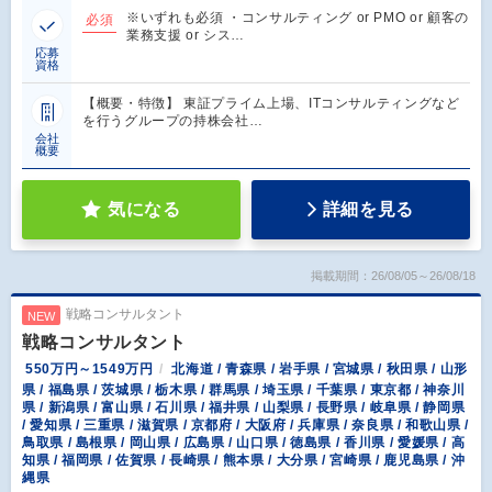
※いずれも必須 ・コンサルティング or PMO or 顧客の
必須
業務支援 or シス…
応募
資格
【概要・特徴】 東証プライム上場、ITコンサルティングなど
を行うグループの持株会社…
会社
概要
気になる
詳細を見る
掲載期間：26/08/05～26/08/18
戦略コンサルタント
NEW
戦略コンサルタント
550万円～1549万円
北海道 / 青森県 / 岩手県 / 宮城県 / 秋田県 / 山形
県 / 福島県 / 茨城県 / 栃木県 / 群馬県 / 埼玉県 / 千葉県 / 東京都 / 神奈川
県 / 新潟県 / 富山県 / 石川県 / 福井県 / 山梨県 / 長野県 / 岐阜県 / 静岡県
/ 愛知県 / 三重県 / 滋賀県 / 京都府 / 大阪府 / 兵庫県 / 奈良県 / 和歌山県 /
鳥取県 / 島根県 / 岡山県 / 広島県 / 山口県 / 徳島県 / 香川県 / 愛媛県 / 高
知県 / 福岡県 / 佐賀県 / 長崎県 / 熊本県 / 大分県 / 宮崎県 / 鹿児島県 / 沖
縄県