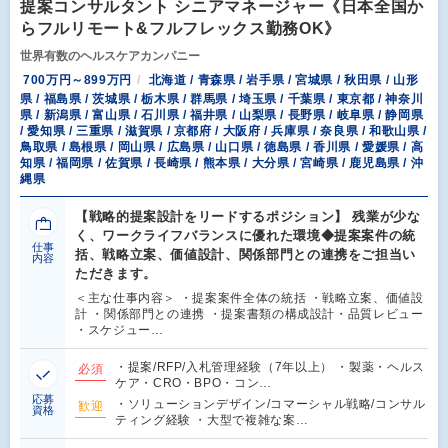
提案コンサルタント シニアマネージャー《日本全国か
らフルリモート&フルフレックス勤務OK》
世界有数のヘルスケアカンパニー
700万円～899万円
北海道 / 青森県 / 岩手県 / 宮城県 / 秋田県 / 山形
県 / 福島県 / 茨城県 / 栃木県 / 群馬県 / 埼玉県 / 千葉県 / 東京都 / 神奈川
県 / 新潟県 / 富山県 / 石川県 / 福井県 / 山梨県 / 長野県 / 岐阜県 / 静岡県
/ 愛知県 / 三重県 / 滋賀県 / 京都府 / 大阪府 / 兵庫県 / 奈良県 / 和歌山県 /
鳥取県 / 島根県 / 岡山県 / 広島県 / 山口県 / 徳島県 / 香川県 / 愛媛県 / 高
知県 / 福岡県 / 佐賀県 / 長崎県 / 熊本県 / 大分県 / 宮崎県 / 鹿児島県 / 沖
縄県
【戦略的提案設計をリードするポジション】 残業が少な
く、ワークライフバランスに優れた環境◆提案案件の統
仕事
括、戦略立案、価値設計、関係部門との連携をご担当い
内容
ただきます。
＜主な仕事内容＞ ・提案案件全体の統括 ・戦略立案、価値設
計 ・関係部門との連携 ・提案書類の構成設計・品質レビュー
・スケジュー…
・提案/RFP/入札管理経験（7年以上） ・製薬・ヘルス
必須
ケア・CRO・BPO・コン…
応募
・ソリューションデザイン/コマーシャル戦略/コンサル
歓迎
資格
ティング経験 ・大型で複雑な案…