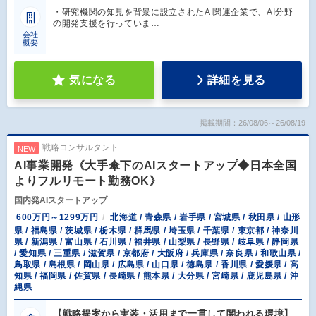
・研究機関の知見を背景に設立されたAI関連企業で、AI分野
の開発支援を行っていま…
会社
概要
気になる
詳細を見る
掲載期間：26/08/06～26/08/19
戦略コンサルタント
NEW
AI事業開発《大手傘下のAIスタートアップ◆日本全国
よりフルリモート勤務OK》
国内発AIスタートアップ
600万円～1299万円
北海道 / 青森県 / 岩手県 / 宮城県 / 秋田県 / 山形
県 / 福島県 / 茨城県 / 栃木県 / 群馬県 / 埼玉県 / 千葉県 / 東京都 / 神奈川
県 / 新潟県 / 富山県 / 石川県 / 福井県 / 山梨県 / 長野県 / 岐阜県 / 静岡県
/ 愛知県 / 三重県 / 滋賀県 / 京都府 / 大阪府 / 兵庫県 / 奈良県 / 和歌山県 /
鳥取県 / 島根県 / 岡山県 / 広島県 / 山口県 / 徳島県 / 香川県 / 愛媛県 / 高
知県 / 福岡県 / 佐賀県 / 長崎県 / 熊本県 / 大分県 / 宮崎県 / 鹿児島県 / 沖
縄県
【戦略提案から実装・活用まで一貫して関われる環境】