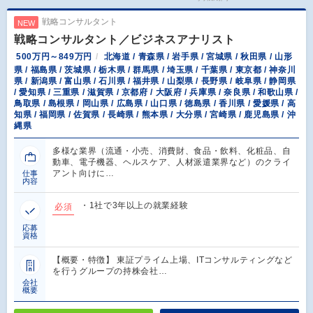
戦略コンサルタント
NEW
戦略コンサルタント／ビジネスアナリスト
500万円～849万円
北海道 / 青森県 / 岩手県 / 宮城県 / 秋田県 / 山形
県 / 福島県 / 茨城県 / 栃木県 / 群馬県 / 埼玉県 / 千葉県 / 東京都 / 神奈川
県 / 新潟県 / 富山県 / 石川県 / 福井県 / 山梨県 / 長野県 / 岐阜県 / 静岡県
/ 愛知県 / 三重県 / 滋賀県 / 京都府 / 大阪府 / 兵庫県 / 奈良県 / 和歌山県 /
鳥取県 / 島根県 / 岡山県 / 広島県 / 山口県 / 徳島県 / 香川県 / 愛媛県 / 高
知県 / 福岡県 / 佐賀県 / 長崎県 / 熊本県 / 大分県 / 宮崎県 / 鹿児島県 / 沖
縄県
多様な業界（流通・小売、消費財、食品・飲料、化粧品、自
動車、電子機器、ヘルスケア、人材派遣業界など）のクライ
アント向けに…
仕事
内容
・1社で3年以上の就業経験
必須
応募
資格
【概要・特徴】 東証プライム上場、ITコンサルティングなど
を行うグループの持株会社…
会社
概要