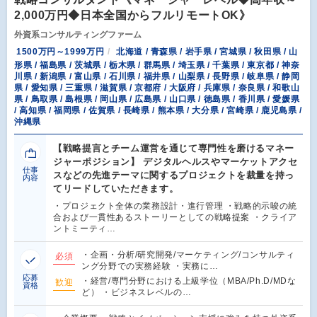
2,000万円◆日本全国からフルリモートOK》
外資系コンサルティングファーム
1500万円～1999万円
北海道 / 青森県 / 岩手県 / 宮城県 / 秋田県 / 山
形県 / 福島県 / 茨城県 / 栃木県 / 群馬県 / 埼玉県 / 千葉県 / 東京都 / 神奈
川県 / 新潟県 / 富山県 / 石川県 / 福井県 / 山梨県 / 長野県 / 岐阜県 / 静岡
県 / 愛知県 / 三重県 / 滋賀県 / 京都府 / 大阪府 / 兵庫県 / 奈良県 / 和歌山
県 / 鳥取県 / 島根県 / 岡山県 / 広島県 / 山口県 / 徳島県 / 香川県 / 愛媛県
/ 高知県 / 福岡県 / 佐賀県 / 長崎県 / 熊本県 / 大分県 / 宮崎県 / 鹿児島県 /
沖縄県
【戦略提言とチーム運営を通じて専門性を磨けるマネー
ジャーポジション】 デジタルヘルスやマーケットアクセ
仕事
スなどの先進テーマに関するプロジェクトを裁量を持っ
内容
てリードしていただきます。
・プロジェクト全体の業務設計・進行管理 ・戦略的示唆の統
合および一貫性あるストーリーとしての戦略提案 ・クライア
ントミーティ…
・企画・分析/研究開発/マーケティング/コンサルティ
必須
ング分野での実務経験 ・実務に…
応募
・経営/専門分野における上級学位（MBA/Ph.D/MDな
歓迎
資格
ど） ・ビジネスレベルの…