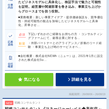
たビジネスモデルに具体化し、検証手法で魅力と可能性
仕事
を証明。経営層や関連部署を巻き込み、事業立ち上げか
内容
らグロースまでを担う役割。
■業務概要：新しい事業アイデア・提供価値仮説を、競争優位
性・持続可能性の観点を加味したビジネスモデルへと具体
化、昇華させ…
下記いずれかのご経験をお持ちの方 ・コンサルティン
必須
グファームにて、顧客企業に対する…
応募
・外部パートナーとのアライアンス／折衝のリード経
歓迎
資格
験 ・事業立ち上げ時のサービスオペ…
■会社概要：株式会社NEWh（ニュー）は、2021年1月に設立
された株式会社Su…
会社
概要
気になる
詳細を見る
掲載期間：26/08/06～26/08/19
戦略コンサルタント
NEW
戦略コンサルタント《マネージャーレベル◆高年収～