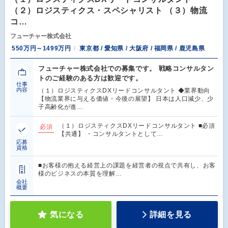
（２）ロジスティクス・スペシャリスト （３）物流
コ…
フューチャー株式会社
550万円～1499万円
東京都 / 愛知県 / 大阪府 / 福岡県 / 鹿児島県
フューチャー株式会社での募集です。 戦略コンサルタン
トのご経験のある方は歓迎です。
仕事
内容
（１）ロジスティクスDXリードコンサルタント ◆業界動向
【物流業界に与える価値・今後の展望】 日本は人口減少、少
子高齢化が進…
（１）ロジスティクスDXリードコンサルタント ■必須
必須
【共通】 ・コンサルタントとして…
応募
資格
■お客様の抱える経営上の課題を経営者の視点で共有し、お客
様のビジネスの本質を理解…
会社
概要
気になる
詳細を見る