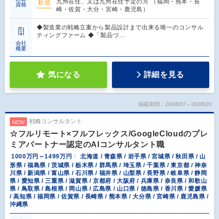
九州在住、又は九州在住予定の方 （福岡・熊本・長
歓迎
資格
崎・佐賀・大分・宮崎・鹿児島）
◆製造業の戦略立案から製品設計まで出来る唯一のコンサル
ティングファーム ◆「製品づ…
会社
概要
気になる
詳細を見る
掲載期間：26/08/07～26/08/20
戦略コンサルタント
NEW
☆フルリモート×フルフレックス/GoogleCloudのプレ
ミアパートナー認定のAIコンサルタント職
1000万円～1499万円
北海道 / 青森県 / 岩手県 / 宮城県 / 秋田県 / 山
形県 / 福島県 / 茨城県 / 栃木県 / 群馬県 / 埼玉県 / 千葉県 / 東京都 / 神奈
川県 / 新潟県 / 富山県 / 石川県 / 福井県 / 山梨県 / 長野県 / 岐阜県 / 静岡
県 / 愛知県 / 三重県 / 滋賀県 / 京都府 / 大阪府 / 兵庫県 / 奈良県 / 和歌山
県 / 鳥取県 / 島根県 / 岡山県 / 広島県 / 山口県 / 徳島県 / 香川県 / 愛媛県
/ 高知県 / 福岡県 / 佐賀県 / 長崎県 / 熊本県 / 大分県 / 宮崎県 / 鹿児島県 /
沖縄県