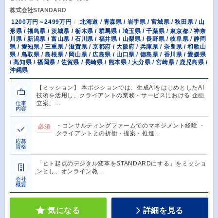
株式会社STANDARD
1200万円～2499万円
北海道 / 青森県 / 岩手県 / 宮城県 / 秋田県 / 山
形県 / 福島県 / 茨城県 / 栃木県 / 群馬県 / 埼玉県 / 千葉県 / 東京都 / 神奈
川県 / 新潟県 / 富山県 / 石川県 / 福井県 / 山梨県 / 長野県 / 岐阜県 / 静岡
県 / 愛知県 / 三重県 / 滋賀県 / 京都府 / 大阪府 / 兵庫県 / 奈良県 / 和歌山
県 / 鳥取県 / 島根県 / 岡山県 / 広島県 / 山口県 / 徳島県 / 香川県 / 愛媛県
/ 高知県 / 福岡県 / 佐賀県 / 長崎県 / 熊本県 / 大分県 / 宮崎県 / 鹿児島県 /
沖縄県
【ミッション】 本ポジションでは、生成AIをはじめとしたAI
技術を活用し、クライアントの業務・サービスにおける 企画
立案、…
仕事
内容
・コンサルティングファームでのマネジメント経験 ・
必須
クライアントとの折衝・提案・推進…
応募
資格
「ヒト起点のデジタル変革をSTANDARDにする」をミッショ
ンとし、オンライン教…
会社
概要
気になる
詳細を見る