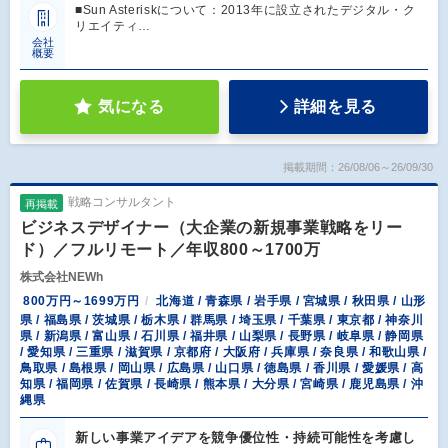
■Sun Asteriskについて：2013年に設立されたデジタル・ク
リエイティ…
会社
概要
気になる
詳細を見る
掲載期間：26/08/06～26/09/30
戦略コンサルタント
再掲載
ビジネスデザイナー（大企業の新規事業戦略をリー
ド）／フルリモート／年収800～1700万
株式会社NEWh
800万円～1699万円
北海道 / 青森県 / 岩手県 / 宮城県 / 秋田県 / 山形
県 / 福島県 / 茨城県 / 栃木県 / 群馬県 / 埼玉県 / 千葉県 / 東京都 / 神奈川
県 / 新潟県 / 富山県 / 石川県 / 福井県 / 山梨県 / 長野県 / 岐阜県 / 静岡県
/ 愛知県 / 三重県 / 滋賀県 / 京都府 / 大阪府 / 兵庫県 / 奈良県 / 和歌山県 /
鳥取県 / 島根県 / 岡山県 / 広島県 / 山口県 / 徳島県 / 香川県 / 愛媛県 / 高
知県 / 福岡県 / 佐賀県 / 長崎県 / 熊本県 / 大分県 / 宮崎県 / 鹿児島県 / 沖
縄県
新しい事業アイデアを競争優位性・持続可能性を考慮し