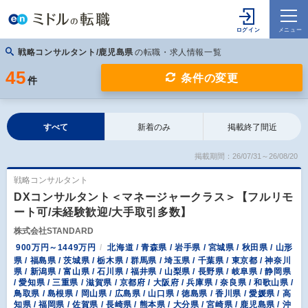
戦略コンサルタント/鹿児島県
の転職・求人情報一覧
45
条件の変更
件
すべて
新着のみ
掲載終了間近
掲載期間：26/07/31～26/08/20
戦略コンサルタント
DXコンサルタント＜マネージャークラス＞【フルリモ
ート可/未経験歓迎/大手取引多数】
株式会社STANDARD
900万円～1449万円
北海道 / 青森県 / 岩手県 / 宮城県 / 秋田県 / 山形
県 / 福島県 / 茨城県 / 栃木県 / 群馬県 / 埼玉県 / 千葉県 / 東京都 / 神奈川
県 / 新潟県 / 富山県 / 石川県 / 福井県 / 山梨県 / 長野県 / 岐阜県 / 静岡県
/ 愛知県 / 三重県 / 滋賀県 / 京都府 / 大阪府 / 兵庫県 / 奈良県 / 和歌山県 /
鳥取県 / 島根県 / 岡山県 / 広島県 / 山口県 / 徳島県 / 香川県 / 愛媛県 / 高
知県 / 福岡県 / 佐賀県 / 長崎県 / 熊本県 / 大分県 / 宮崎県 / 鹿児島県 / 沖