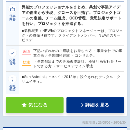
異能のプロフェッショナルをまとめ、共創で事業アイデ
アの創出から実現、グロースを目指す。プロジェクトゴ
仕事
ールの定義、チーム組成、QCD管理、意思決定サポート
内容
を行い、プロジェクトを推進する。
■業務概要：NEWhのプロジェクトマネージャーは、プロジェ
クトの旗振り役です。クライアントメンバー、NEWhのサー
ビスデ…
下記いずれかのご経験をお持ちの方 ・事業会社での事
必須
業企画／事業開発経験 ・コンサルテ…
応募
・事業創出までの各種仮説設計、検証計画実行をリー
歓迎
資格
ドできる方 ・サービスデザイン手法…
■Sun Asteriskについて：2013年に設立されたデジタル・ク
リエイティ…
会社
概要
気になる
詳細を見る
掲載期間：26/08/06～26/09/30