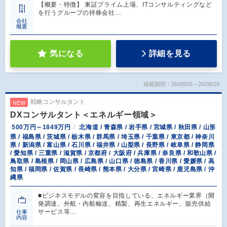
【概要・特徴】 東証プライム上場、ITコンサルティングなど
を行うグループの持株会社…
会社
概要
気になる
詳細を見る
掲載期間：26/08/05～26/08/18
戦略コンサルタント
NEW
DXコンサルタント＜エネルギー領域＞
500万円～1849万円
北海道 / 青森県 / 岩手県 / 宮城県 / 秋田県 / 山形
県 / 福島県 / 茨城県 / 栃木県 / 群馬県 / 埼玉県 / 千葉県 / 東京都 / 神奈川
県 / 新潟県 / 富山県 / 石川県 / 福井県 / 山梨県 / 長野県 / 岐阜県 / 静岡県
/ 愛知県 / 三重県 / 滋賀県 / 京都府 / 大阪府 / 兵庫県 / 奈良県 / 和歌山県 /
鳥取県 / 島根県 / 岡山県 / 広島県 / 山口県 / 徳島県 / 香川県 / 愛媛県 / 高
知県 / 福岡県 / 佐賀県 / 長崎県 / 熊本県 / 大分県 / 宮崎県 / 鹿児島県 / 沖
縄県
■ビジネスモデルの変容を目指している、エネルギー業界（開
発調達、外航・内航輸送、精製、再生エネルギー、販売供給
サービス等…
仕事
内容