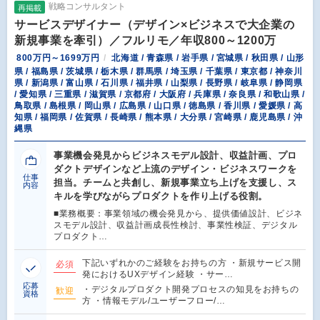
戦略コンサルタント
再掲載
サービスデザイナー（デザイン×ビジネスで大企業の
新規事業を牽引）／フルリモ／年収800～1200万
800万円～1699万円
北海道 / 青森県 / 岩手県 / 宮城県 / 秋田県 / 山形
県 / 福島県 / 茨城県 / 栃木県 / 群馬県 / 埼玉県 / 千葉県 / 東京都 / 神奈川
県 / 新潟県 / 富山県 / 石川県 / 福井県 / 山梨県 / 長野県 / 岐阜県 / 静岡県
/ 愛知県 / 三重県 / 滋賀県 / 京都府 / 大阪府 / 兵庫県 / 奈良県 / 和歌山県 /
鳥取県 / 島根県 / 岡山県 / 広島県 / 山口県 / 徳島県 / 香川県 / 愛媛県 / 高
知県 / 福岡県 / 佐賀県 / 長崎県 / 熊本県 / 大分県 / 宮崎県 / 鹿児島県 / 沖
縄県
事業機会発見からビジネスモデル設計、収益計画、プロ
ダクトデザインなど上流のデザイン・ビジネスワークを
仕事
担当。チームと共創し、新規事業立ち上げを支援し、ス
内容
キルを学びながらプロダクトを作り上げる役割。
■業務概要：事業領域の機会発見から、提供価値設計、ビジネ
スモデル設計、収益計画成長性検討、事業性検証、デジタル
プロダクト…
下記いずれかのご経験をお持ちの方 ・新規サービス開
必須
発におけるUXデザイン経験 ・サー…
応募
・デジタルプロダクト開発プロセスの知見をお持ちの
歓迎
資格
方 ・情報モデル/ユーザーフロー/…