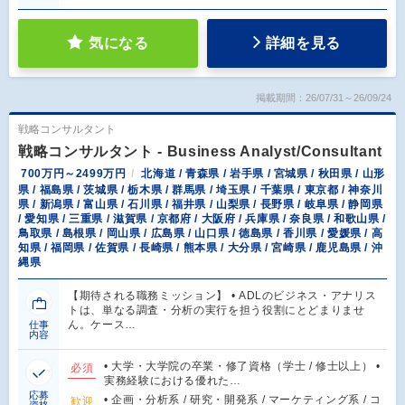
気になる
詳細を見る
掲載期間：26/07/31～26/09/24
戦略コンサルタント
戦略コンサルタント - Business Analyst/Consultant
700万円～2499万円
北海道 / 青森県 / 岩手県 / 宮城県 / 秋田県 / 山形
県 / 福島県 / 茨城県 / 栃木県 / 群馬県 / 埼玉県 / 千葉県 / 東京都 / 神奈川
県 / 新潟県 / 富山県 / 石川県 / 福井県 / 山梨県 / 長野県 / 岐阜県 / 静岡県
/ 愛知県 / 三重県 / 滋賀県 / 京都府 / 大阪府 / 兵庫県 / 奈良県 / 和歌山県 /
鳥取県 / 島根県 / 岡山県 / 広島県 / 山口県 / 徳島県 / 香川県 / 愛媛県 / 高
知県 / 福岡県 / 佐賀県 / 長崎県 / 熊本県 / 大分県 / 宮崎県 / 鹿児島県 / 沖
縄県
【期待される職務ミッション】 • ADLのビジネス・アナリス
トは、単なる調査・分析の実行を担う役割にとどまりませ
ん。ケース…
仕事
内容
• 大学・大学院の卒業・修了資格（学士 / 修士以上） •
必須
実務経験における優れた…
応募
• 企画・分析系 / 研究・開発系 / マーケティング系 / コ
歓迎
資格