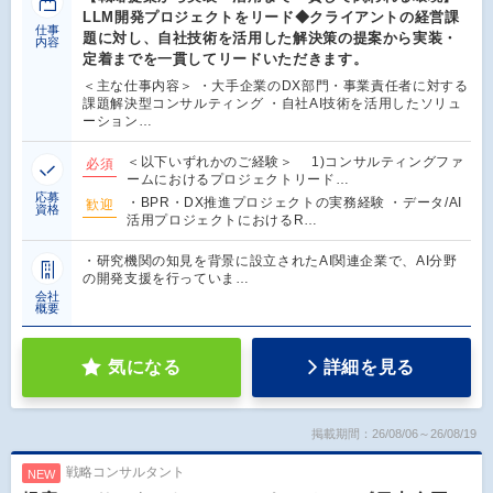
LLM開発プロジェクトをリード◆クライアントの経営課
仕事
題に対し、自社技術を活用した解決策の提案から実装・
内容
定着までを一貫してリードいただきます。
＜主な仕事内容＞ ・大手企業のDX部門・事業責任者に対する
課題解決型コンサルティング ・自社AI技術を活用したソリュ
ーション…
＜以下いずれかのご経験＞ 1)コンサルティングファ
必須
ームにおけるプロジェクトリード…
応募
・BPR・DX推進プロジェクトの実務経験 ・データ/AI
歓迎
資格
活用プロジェクトにおけるR…
・研究機関の知見を背景に設立されたAI関連企業で、AI分野
の開発支援を行っていま…
会社
概要
気になる
詳細を見る
掲載期間：26/08/06～26/08/19
戦略コンサルタント
NEW