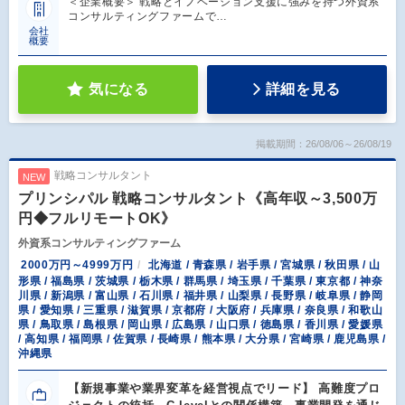
＜企業概要＞ 戦略とイノベーション支援に強みを持つ外資系
コンサルティングファームで…
会社
概要
気になる
詳細を見る
掲載期間：26/08/06～26/08/19
戦略コンサルタント
NEW
プリンシパル 戦略コンサルタント《高年収～3,500万
円◆フルリモートOK》
外資系コンサルティングファーム
2000万円～4999万円
北海道 / 青森県 / 岩手県 / 宮城県 / 秋田県 / 山
形県 / 福島県 / 茨城県 / 栃木県 / 群馬県 / 埼玉県 / 千葉県 / 東京都 / 神奈
川県 / 新潟県 / 富山県 / 石川県 / 福井県 / 山梨県 / 長野県 / 岐阜県 / 静岡
県 / 愛知県 / 三重県 / 滋賀県 / 京都府 / 大阪府 / 兵庫県 / 奈良県 / 和歌山
県 / 鳥取県 / 島根県 / 岡山県 / 広島県 / 山口県 / 徳島県 / 香川県 / 愛媛県
/ 高知県 / 福岡県 / 佐賀県 / 長崎県 / 熊本県 / 大分県 / 宮崎県 / 鹿児島県 /
沖縄県
【新規事業や業界変革を経営視点でリード】 高難度プロ