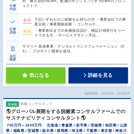
社「株式会社NEWh」配属のポジションです NEWhのプロジ
ェクトマ…
仕事
内容
下記いずれかのご経験をお持ちの方 ・事業会社での事
必須
業企画／事業開発経験 ・コンサルテ…
応募
・事業創出までの各種仮説設計、検証計画実行をリー
歓迎
資格
ドできる方 ・サービスデザイン手法…
サマリー 新規事業・デジタルトランスフォーメーション（D
X）・プロダクト開発を成功…
会社
概要
気になる
詳細を見る
掲載期間：26/08/06～26/08/19
戦略コンサルタント
再掲載
🌎グローバル展開をする脱酸素コンサルファームでの
サステナビリティコンサルタント🌎
700万円～1849万円
北海道 / 青森県 / 岩手県 / 宮城県 / 秋田県 / 山形
県 / 福島県 / 茨城県 / 栃木県 / 群馬県 / 埼玉県 / 千葉県 / 東京都 / 神奈川