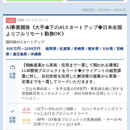
掲載期間：26/08/06～26/08/19
戦略コンサルタント
NEW
AI事業開発《大手傘下のAIスタートアップ◆日本全国
よりフルリモート勤務OK》
国内発AIスタートアップ
600万円～1299万円
福岡県 / 佐賀県 / 長崎県 / 熊本県 / 大分県 / 宮崎
県 / 鹿児島県 / 沖縄県
【戦略提案から実装・活用まで一貫して関われる環境】
LLM開発プロジェクトをリード◆クライアントの経営課
仕事
題に対し、自社技術を活用した解決策の提案から実装・
内容
定着までを一貫してリードいただきます。
＜主な仕事内容＞ ・大手企業のDX部門・事業責任者に対する
課題解決型コンサルティング ・自社AI技術を活用したソリュ
ーション…
＜以下いずれかのご経験＞ 1)コンサルティングファ
必須
ームにおけるプロジェクトリード…
応募
・BPR・DX推進プロジェクトの実務経験 ・データ/AI
歓迎
資格
活用プロジェクトにおけるR…