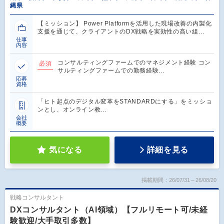
縄県
【ミッション】 Power Platformを活用した現場改善の内製化
支援を通じて、クライアントのDX戦略を実効性の高い組…
仕事
内容
コンサルティングファームでのマネジメント経験 コン
必須
サルティングファームでの勤務経験…
応募
資格
「ヒト起点のデジタル変革をSTANDARDにする」をミッショ
ンとし、オンライン教…
会社
概要
気になる
詳細を見る
掲載期間：26/07/31～26/08/20
戦略コンサルタント
DXコンサルタント（AI領域）【フルリモート可/未経
験歓迎/大手取引多数】