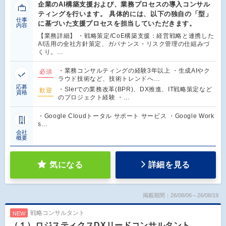
企業のAI構築支援および、業務プロセスの導入コンサル
ティングを行います。 具体的には、以下の独自の「型」
仕事
に基づいた支援プロセスを担当していただきます。
内容
【業務詳細】 ・戦略策定/CoE構築支援：経営戦略と連携した
AI活用の全社方針策定、ガバナンス・リスク管理の仕組みづ
くり。…
・業務コンサルティングの経験3年以上 ・生成AIやク
必須
ラウド技術など、技術トレンドへ…
応募
・SIerでの業務改革(BPR)、DX推進、IT戦略策定など
歓迎
資格
のプロジェクト経験 ・…
・Google Cloudトータル サポート サービス ・Google Work
s…
会社
概要
気になる
詳細を見る
掲載期間：26/08/06～26/08/19
戦略コンサルタント
NEW
（１）ロジスティクスDXリードコンサルタント