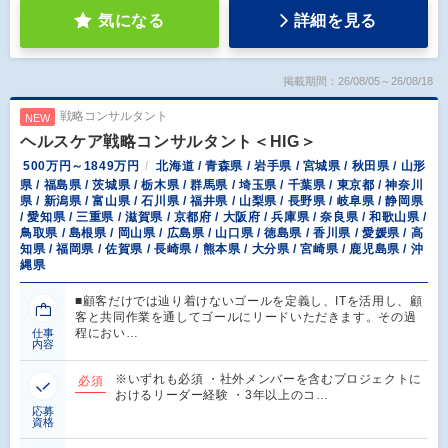
気になる
詳細を見る
掲載期間：26/08/05～26/08/18
戦略コンサルタント
NEW
ヘルスケア戦略コンサルタント＜HIG＞
500万円～1849万円
北海道 / 青森県 / 岩手県 / 宮城県 / 秋田県 / 山形
県 / 福島県 / 茨城県 / 栃木県 / 群馬県 / 埼玉県 / 千葉県 / 東京都 / 神奈川
県 / 新潟県 / 富山県 / 石川県 / 福井県 / 山梨県 / 長野県 / 岐阜県 / 静岡県
/ 愛知県 / 三重県 / 滋賀県 / 京都府 / 大阪府 / 兵庫県 / 奈良県 / 和歌山県 /
鳥取県 / 島根県 / 岡山県 / 広島県 / 山口県 / 徳島県 / 香川県 / 愛媛県 / 高
知県 / 福岡県 / 佐賀県 / 長崎県 / 熊本県 / 大分県 / 宮崎県 / 鹿児島県 / 沖
縄県
■顧客だけでは辿り着けないゴールを定義し、ITを活用し、顧
客と共同作業を通してゴールにリードいただきます。その過
程におい…
仕事
内容
※いずれも必須 ・社外メンバーを含むプロジェクトに
必須
おけるリーダー経験 ・3年以上のコ…
応募
資格