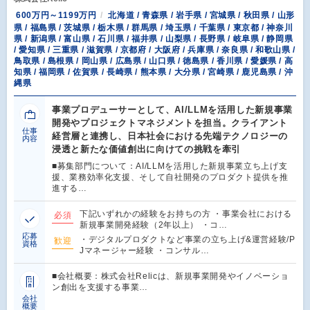
600万円～1199万円
北海道 / 青森県 / 岩手県 / 宮城県 / 秋田県 / 山形
県 / 福島県 / 茨城県 / 栃木県 / 群馬県 / 埼玉県 / 千葉県 / 東京都 / 神奈川
県 / 新潟県 / 富山県 / 石川県 / 福井県 / 山梨県 / 長野県 / 岐阜県 / 静岡県
/ 愛知県 / 三重県 / 滋賀県 / 京都府 / 大阪府 / 兵庫県 / 奈良県 / 和歌山県 /
鳥取県 / 島根県 / 岡山県 / 広島県 / 山口県 / 徳島県 / 香川県 / 愛媛県 / 高
知県 / 福岡県 / 佐賀県 / 長崎県 / 熊本県 / 大分県 / 宮崎県 / 鹿児島県 / 沖
縄県
事業プロデューサーとして、AI/LLMを活用した新規事業
開発やプロジェクトマネジメントを担当。クライアント
仕事
経営層と連携し、日本社会における先端テクノロジーの
内容
浸透と新たな価値創出に向けての挑戦を牽引
■募集部門について：AI/LLMを活用した新規事業立ち上げ支
援、業務効率化支援、そして自社開発のプロダクト提供を推
進する…
下記いずれかの経験をお持ちの方 ・事業会社における
必須
新規事業開発経験（2年以上） ・コ…
応募
・デジタルプロダクトなど事業の立ち上げ&運営経験/P
歓迎
資格
Jマネージャー経験 ・コンサル…
■会社概要：株式会社Relicは、新規事業開発やイノベーショ
ン創出を支援する事業…
会社
概要