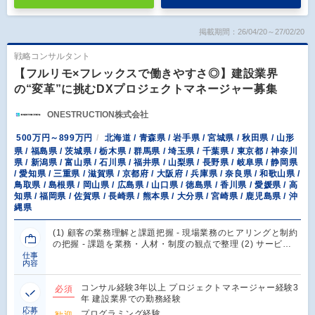
掲載期間：26/04/20～27/02/20
戦略コンサルタント
【フルリモ×フレックスで働きやすさ◎】建設業界
の“変革”に挑むDXプロジェクトマネージャー募集
ONESTRUCTION株式会社
500万円～899万円
北海道 / 青森県 / 岩手県 / 宮城県 / 秋田県 / 山形
県 / 福島県 / 茨城県 / 栃木県 / 群馬県 / 埼玉県 / 千葉県 / 東京都 / 神奈川
県 / 新潟県 / 富山県 / 石川県 / 福井県 / 山梨県 / 長野県 / 岐阜県 / 静岡県
/ 愛知県 / 三重県 / 滋賀県 / 京都府 / 大阪府 / 兵庫県 / 奈良県 / 和歌山県 /
鳥取県 / 島根県 / 岡山県 / 広島県 / 山口県 / 徳島県 / 香川県 / 愛媛県 / 高
知県 / 福岡県 / 佐賀県 / 長崎県 / 熊本県 / 大分県 / 宮崎県 / 鹿児島県 / 沖
縄県
(1) 顧客の業務理解と課題把握 - 現場業務のヒアリングと制約
の把握 - 課題を業務・人材・制度の観点で整理 (2) サービ…
仕事
内容
コンサル経験3年以上 プロジェクトマネージャー経験3
必須
年 建設業界での勤務経験
応募
プログラミング経験