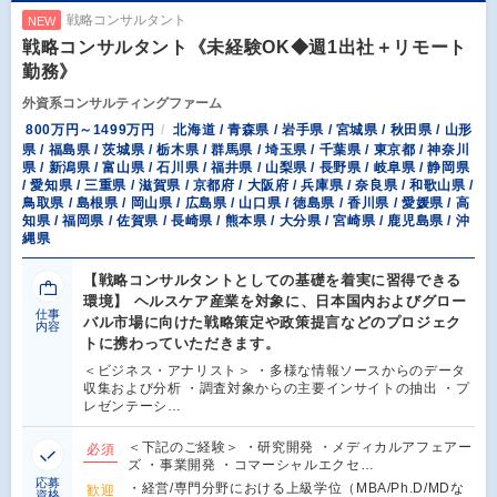
戦略コンサルタント
NEW
戦略コンサルタント《未経験OK◆週1出社＋リモート
勤務》
外資系コンサルティングファーム
800万円～1499万円
北海道 / 青森県 / 岩手県 / 宮城県 / 秋田県 / 山形
県 / 福島県 / 茨城県 / 栃木県 / 群馬県 / 埼玉県 / 千葉県 / 東京都 / 神奈川
県 / 新潟県 / 富山県 / 石川県 / 福井県 / 山梨県 / 長野県 / 岐阜県 / 静岡県
/ 愛知県 / 三重県 / 滋賀県 / 京都府 / 大阪府 / 兵庫県 / 奈良県 / 和歌山県 /
鳥取県 / 島根県 / 岡山県 / 広島県 / 山口県 / 徳島県 / 香川県 / 愛媛県 / 高
知県 / 福岡県 / 佐賀県 / 長崎県 / 熊本県 / 大分県 / 宮崎県 / 鹿児島県 / 沖
縄県
【戦略コンサルタントとしての基礎を着実に習得できる
環境】 ヘルスケア産業を対象に、日本国内およびグロー
仕事
バル市場に向けた戦略策定や政策提言などのプロジェク
内容
トに携わっていただきます。
＜ビジネス・アナリスト＞ ・多様な情報ソースからのデータ
収集および分析 ・調査対象からの主要インサイトの抽出 ・プ
レゼンテーシ…
＜下記のご経験＞ ・研究開発 ・メディカルアフェアー
必須
ズ ・事業開発 ・コマーシャルエクセ…
応募
・経営/専門分野における上級学位（MBA/Ph.D/MDな
歓迎
資格