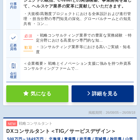
ジェクトの統括、C-levelとの関係構築、事業開発を通じ
仕事
て、ヘルスケア業界の変革に貢献していただきます。
内容
・大規模/高難度プロジェクトにおける全体設計および進行管
理 ・担当分野の専門知見の深化、グローバルチームとの知見
共有 ・コン…
・戦略コンサルティング業界での豊富な実務経験 ・特
必須
定分野における高度かつ専門的な知…
応募
・コンサルティング業界等における高いご実績・知名
歓迎
資格
度
＜企業概要＞ 戦略とイノベーション支援に強みを持つ外資系
コンサルティングファームで…
会社
概要
気になる
詳細を見る
掲載期間：26/08/05～26/08/18
戦略コンサルタント
NEW
DXコンサルタント＜TIG／サービスデザイン＞
500万円～1849万円
北海道 / 青森県 / 岩手県 / 宮城県 / 秋田県 / 山形