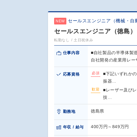
セールスエンジニア（機械・自
NEW
セールスエンジニア（徳島）（
転勤なし
土日祝休み
■自社製品の半導体製
仕事内容
自社開発の産業用レー
必須
■下記いずれかの
応募資格
振器…
歓迎
■レーザー及び
技…
徳島県
勤務地
400万円～849万円
年収 / 給与