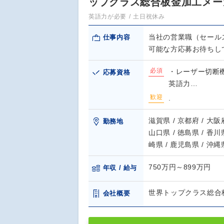
ップクラス総合板金加工メー
英語力が必要
土日祝休み
当社の営業職（セール
仕事内容
可能な方応募お待ちし
必須
・レーザー切断
応募資格
英語力…
歓迎
.
滋賀県 / 京都府 / 大阪府
勤務地
山口県 / 徳島県 / 香川県
崎県 / 鹿児島県 / 沖縄
750万円～899万円
年収 / 給与
世界トップクラス総合
会社概要