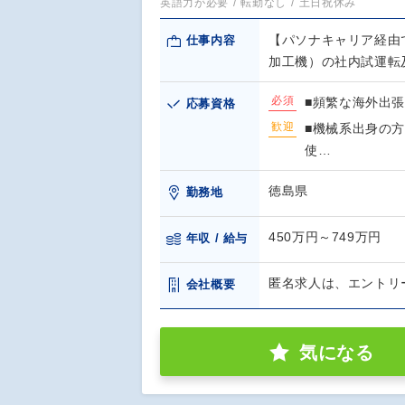
英語力が必要
転勤なし
土日祝休み
【パソナキャリア経由
仕事内容
加工機）の社内試運転
必須
■頻繁な海外出
応募資格
歓迎
■機械系出身の
使…
徳島県
勤務地
450万円～749万円
年収 / 給与
匿名求人は、エントリ
会社概要
気になる