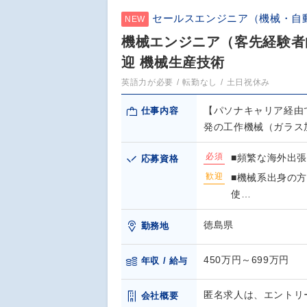
セールスエンジニア（機械・自
NEW
機械エンジニア（客先経験者
迎 機械生産技術
英語力が必要
転勤なし
土日祝休み
【パソナキャリア経由
仕事内容
発の工作機械（ガラス
必須
■頻繁な海外出
応募資格
歓迎
■機械系出身の
使…
徳島県
勤務地
450万円～699万円
年収 / 給与
匿名求人は、エントリ
会社概要