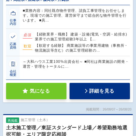
■業務内容：同社既存物件管理、請負工事管理をお任せしま
す。現場での施工管理、運営保守まで総合的な物件管理を行
います。 ■具…
仕事
内容
【経験業界・職務】 建築・設備(電気・空調・給排水)
必須
業界での施工管理経験3年以上 【…
応募
【歓迎する経験】 商業施設等の事業用建物（事務所・
歓迎
資格
物流施設等含む）の施工管理経験の…
～大和ハウス工業100%出資会社～ ■同社は商業施設の開発・
運営・管理をトータルに…
会社
概要
気になる
詳細を見る
掲載期間：26/08/07～26/08/20
施工管理（土木）
再掲載
土木施工管理／東証スタンダード上場／希望勤務地選
択可能・エリア限定応相談