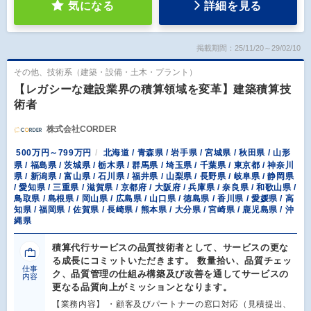
気になる
詳細を見る
掲載期間：25/11/20～29/02/10
その他、技術系（建築・設備・土木・プラント）
【レガシーな建設業界の積算領域を変革】建築積算技
術者
株式会社CORDER
500万円～799万円
北海道 / 青森県 / 岩手県 / 宮城県 / 秋田県 / 山形
県 / 福島県 / 茨城県 / 栃木県 / 群馬県 / 埼玉県 / 千葉県 / 東京都 / 神奈川
県 / 新潟県 / 富山県 / 石川県 / 福井県 / 山梨県 / 長野県 / 岐阜県 / 静岡県
/ 愛知県 / 三重県 / 滋賀県 / 京都府 / 大阪府 / 兵庫県 / 奈良県 / 和歌山県 /
鳥取県 / 島根県 / 岡山県 / 広島県 / 山口県 / 徳島県 / 香川県 / 愛媛県 / 高
知県 / 福岡県 / 佐賀県 / 長崎県 / 熊本県 / 大分県 / 宮崎県 / 鹿児島県 / 沖
縄県
積算代行サービスの品質技術者として、サービスの更な
る成長にコミットいただきます。 数量拾い、品質チェッ
仕事
ク、品質管理の仕組み構築及び改善を通してサービスの
内容
更なる品質向上がミッションとなります。
【業務内容】 ・顧客及びパートナーの窓口対応（見積提出、