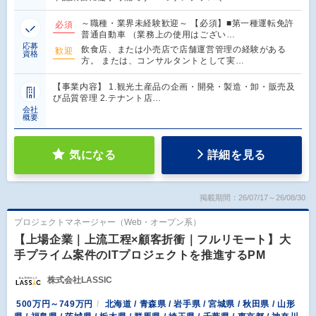
～職種・業界未経験歓迎～ 【必須】■第一種運転免許
必須
普通自動車 （業務上の使用はござい…
応募
飲食店、または小売店で店舗運営管理の経験がある
歓迎
資格
方。 または、コンサルタントとして実…
【事業内容】 1.観光土産品の企画・開発・製造・卸・販売及
び品質管理 2.テナント店…
会社
概要
気になる
詳細を見る
掲載期間：26/07/17～26/08/30
プロジェクトマネージャー（Web・オープン系）
【上場企業｜上流工程×顧客折衝｜フルリモート】大
手プライム案件のITプロジェクトを推進するPM
株式会社LASSIC
500万円～749万円
北海道 / 青森県 / 岩手県 / 宮城県 / 秋田県 / 山形