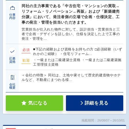
同社の主力事業である「中古住宅・マンションの買取→
リフォーム・リノベーション→再販」および「新築建売
仕事
分譲」において、発注者側の立場で企画・仕様決定、工
内容
事の発注・管理を担当いただきます。
営業担当が仕入れた物件に対して、設計担当・営業担当と三
者で企画・デザインを話し合い、仕様を決定した上で工事の
発注・管理を…
■下記の経験および資格をお持ちの方 □必須経験（いず
必須
れかのご経験） ・住宅リフォーム…
応募
・一級または二級建築士資格 ・一級または二級建築施
歓迎
資格
工管理技士資格
＜会社の特徴＞ 同社は、土地や家そして歴史的建造物やホテ
ルなど、不動産にまつわる様…
会社
概要
気になる
詳細を見る
掲載期間：26/08/07～26/10/01