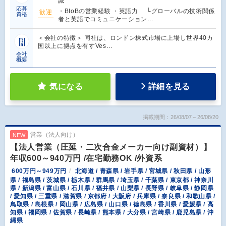
識
応募
・BtoBの営業経験 ・英語力 └グローバルの技術関係
歓迎
資格
者と英語でコミュニケーション…
＜会社の特徴＞ 同社は、ロンドン株式市場に上場し世界40カ
国以上に拠点を有すVes…
会社
概要
気になる
詳細を見る
掲載期間：26/08/07～26/08/20
営業（法人向け）
NEW
【法人営業（圧延・二次合金メーカー向け副資材）】
年収600～940万円 /在宅勤務OK /外資系
600万円～949万円
北海道 / 青森県 / 岩手県 / 宮城県 / 秋田県 / 山形
県 / 福島県 / 茨城県 / 栃木県 / 群馬県 / 埼玉県 / 千葉県 / 東京都 / 神奈川
県 / 新潟県 / 富山県 / 石川県 / 福井県 / 山梨県 / 長野県 / 岐阜県 / 静岡県
/ 愛知県 / 三重県 / 滋賀県 / 京都府 / 大阪府 / 兵庫県 / 奈良県 / 和歌山県 /
鳥取県 / 島根県 / 岡山県 / 広島県 / 山口県 / 徳島県 / 香川県 / 愛媛県 / 高
知県 / 福岡県 / 佐賀県 / 長崎県 / 熊本県 / 大分県 / 宮崎県 / 鹿児島県 / 沖
縄県