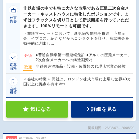
非鉄市場の中でも特に大きな市場である圧延二次合金メ
ーカー・キャストハウスに特化したポジションです。ま
仕事
ずはフラックスを切り口として新規開拓を行っていただ
内容
きます。100％リモートも可能です。
・非鉄マーケットにおいて、新規顧客開拓を推進 └展示
会、イプロス、紹介などからコンタクトを取り、商談機会を
効率的に創出し…
●普通自動車第一種運転免許 ●アルミの圧延メーカー、
必須
2次合金メーカーへの鋳造副資材…
応募
非鉄鋳造消耗品・設備・装置類の代理店営業の経験
歓迎
資格
＜会社の特徴＞ 同社は、ロンドン株式市場に上場し世界40カ
国以上に拠点を有すVes…
会社
概要
気になる
詳細を見る
掲載期間：26/08/07～26/08/20
施工管理（設備）