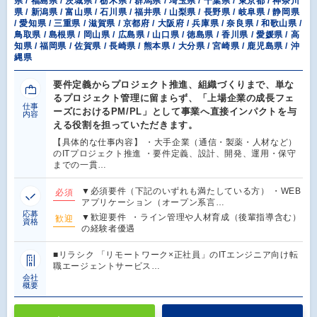
県 / 福島県 / 茨城県 / 栃木県 / 群馬県 / 埼玉県 / 千葉県 / 東京都 / 神奈川
県 / 新潟県 / 富山県 / 石川県 / 福井県 / 山梨県 / 長野県 / 岐阜県 / 静岡県
/ 愛知県 / 三重県 / 滋賀県 / 京都府 / 大阪府 / 兵庫県 / 奈良県 / 和歌山県 /
鳥取県 / 島根県 / 岡山県 / 広島県 / 山口県 / 徳島県 / 香川県 / 愛媛県 / 高
知県 / 福岡県 / 佐賀県 / 長崎県 / 熊本県 / 大分県 / 宮崎県 / 鹿児島県 / 沖
縄県
要件定義からプロジェクト推進、組織づくりまで、単な
るプロジェクト管理に留まらず、「上場企業の成長フェ
仕事
ーズにおけるPM/PL」として事業へ直接インパクトを与
内容
える役割を担っていただきます。
【具体的な仕事内容】 ・大手企業（通信・製薬・人材など）
のITプロジェクト推進 ・要件定義、設計、開発、運用・保守
までの一貫…
▼必須要件（下記のいずれも満たしている方） ・WEB
必須
アプリケーション（オープン系言…
応募
▼歓迎要件 ・ライン管理や人材育成（後輩指導含む）
歓迎
資格
の経験者優遇
■リラシク 「リモートワーク×正社員」のITエンジニア向け転
職エージェントサービス…
会社
概要