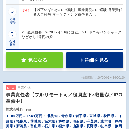
【以下いずれかのご経験】 事業開発のご経験 営業責任
必須
者のご経験 マーケティング責任者の…
応募
資格
< 企業概要 > 2012年5月に設立。NTTドコモベンチャーズ
などから1億円の資…
会社
概要
気になる
詳細を見る
掲載期間：26/08/07～26/08/20
事業企画
NEW
事業責任者【フルリモート可／役員直下×裁量◎／IPO
準備中】
株式会社Timers
1100万円～1549万円
北海道 / 青森県 / 岩手県 / 宮城県 / 秋田県 / 山
形県 / 福島県 / 茨城県 / 栃木県 / 群馬県 / 埼玉県 / 千葉県 / 東京都 / 神奈
川県 / 新潟県 / 富山県 / 石川県 / 福井県 / 山梨県 / 長野県 / 岐阜県 / 静岡