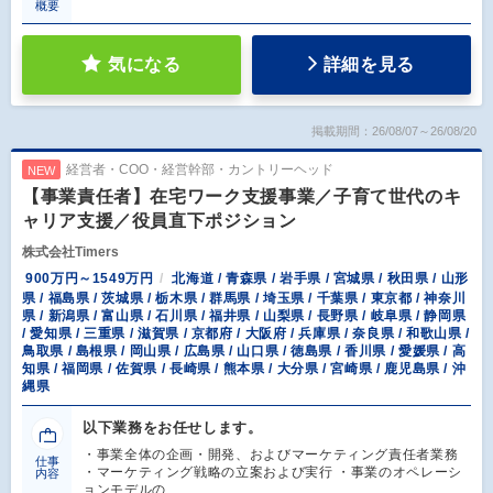
概要
気になる
詳細を見る
掲載期間：26/08/07～26/08/20
経営者・COO・経営幹部・カントリーヘッド
NEW
【事業責任者】在宅ワーク支援事業／子育て世代のキ
ャリア支援／役員直下ポジション
株式会社Timers
900万円～1549万円
北海道 / 青森県 / 岩手県 / 宮城県 / 秋田県 / 山形
県 / 福島県 / 茨城県 / 栃木県 / 群馬県 / 埼玉県 / 千葉県 / 東京都 / 神奈川
県 / 新潟県 / 富山県 / 石川県 / 福井県 / 山梨県 / 長野県 / 岐阜県 / 静岡県
/ 愛知県 / 三重県 / 滋賀県 / 京都府 / 大阪府 / 兵庫県 / 奈良県 / 和歌山県 /
鳥取県 / 島根県 / 岡山県 / 広島県 / 山口県 / 徳島県 / 香川県 / 愛媛県 / 高
知県 / 福岡県 / 佐賀県 / 長崎県 / 熊本県 / 大分県 / 宮崎県 / 鹿児島県 / 沖
縄県
以下業務をお任せします。
・事業全体の企画・開発、およびマーケティング責任者業務
仕事
・マーケティング戦略の立案および実行 ・事業のオペレーシ
内容
ョンモデルの…