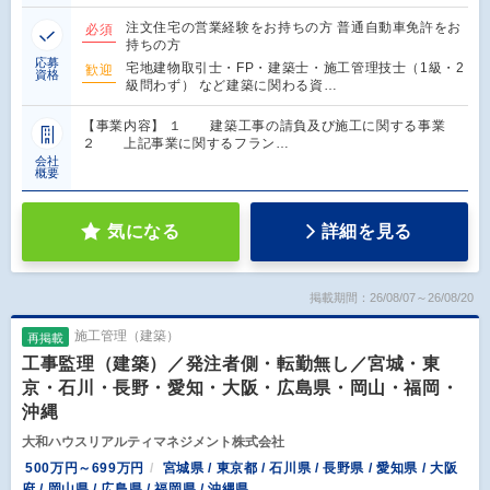
注文住宅の営業経験をお持ちの方 普通自動車免許をお
必須
持ちの方
応募
宅地建物取引士・FP・建築士・施工管理技士（1級・2
歓迎
資格
級問わず） など建築に関わる資…
【事業内容】 １ 建築工事の請負及び施工に関する事業
２ 上記事業に関するフラン…
会社
概要
気になる
詳細を見る
掲載期間：26/08/07～26/08/20
施工管理（建築）
再掲載
工事監理（建築）／発注者側・転勤無し／宮城・東
京・石川・長野・愛知・大阪・広島県・岡山・福岡・
沖縄
大和ハウスリアルティマネジメント株式会社
500万円～699万円
宮城県 / 東京都 / 石川県 / 長野県 / 愛知県 / 大阪
府 / 岡山県 / 広島県 / 福岡県 / 沖縄県