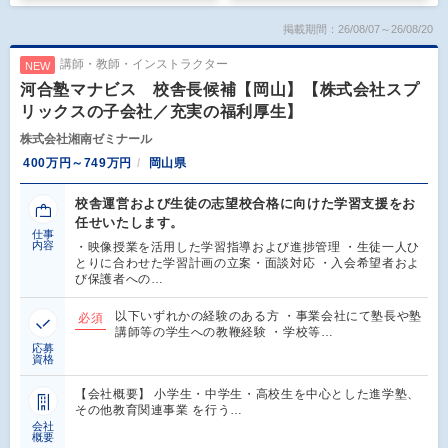
掲載期間：26/08/07～26/08/20
講師・教師・インストラクター
NEW
河合塾マナビス 校舎長候補【岡山】【株式会社スプ
リックスの子会社／充実の福利厚生】
株式会社湘南ゼミナール
400万円～749万円
岡山県
校舎運営および生徒の志望校合格に向けた学習支援をお
任せいたします。
仕事
内容
・映像授業を活用した学習指導および進捗管理 ・生徒一人ひ
とりに合わせた学習計画の立案・面談対応 ・入会希望者およ
び保護者への…
以下いずれかの経験のある方 ・事業会社にて塾長や塾
必須
講師等の学生への教鞭経験 ・学校等…
応募
資格
【会社概要】 小学生・中学生・高校生を中心とした進学塾、
その他教育関連事業 を行う…
会社
概要