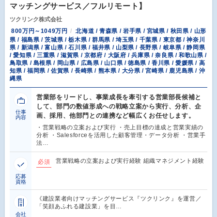
マッチングサービス／フルリモート】
ツクリンク株式会社
800万円～1049万円
北海道 / 青森県 / 岩手県 / 宮城県 / 秋田県 / 山形
県 / 福島県 / 茨城県 / 栃木県 / 群馬県 / 埼玉県 / 千葉県 / 東京都 / 神奈川
県 / 新潟県 / 富山県 / 石川県 / 福井県 / 山梨県 / 長野県 / 岐阜県 / 静岡県
/ 愛知県 / 三重県 / 滋賀県 / 京都府 / 大阪府 / 兵庫県 / 奈良県 / 和歌山県 /
鳥取県 / 島根県 / 岡山県 / 広島県 / 山口県 / 徳島県 / 香川県 / 愛媛県 / 高
知県 / 福岡県 / 佐賀県 / 長崎県 / 熊本県 / 大分県 / 宮崎県 / 鹿児島県 / 沖
縄県
営業部をリードし、事業成長を牽引する営業部長候補と
して、部門の数値形成への戦略立案から実行、分析、企
仕事
画、採用、他部門との連携など幅広くお任せします。
内容
・営業戦略の立案および実行 ・売上目標の達成と営業実績の
分析 ・Salesforceを活用した顧客管理・データ分析 ・営業手
法…
営業戦略の立案および実行経験 組織マネジメント経験
必須
応募
資格
《建設業者向けマッチングサービス『ツクリンク』を運営／
「笑顔あふれる建設業」を目…
会社