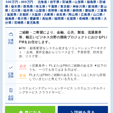
500万円～899万円
北海道 / 岩手県 / 宮城県 / 山形県 / 福島県 / 茨城
県 / 栃木県 / 群馬県 / 埼玉県 / 千葉県 / 東京都 / 神奈川県 / 新潟県 / 富山
県 / 石川県 / 福井県 / 山梨県 / 長野県 / 岐阜県 / 静岡県 / 愛知県 / 三重県
/ 滋賀県 / 京都府 / 大阪府 / 兵庫県 / 奈良県 / 岡山県 / 広島県 / 山口県 /
徳島県 / 香川県 / 愛媛県 / 高知県 / 福岡県 / 佐賀県 / 長崎県 / 熊本県 / 大
分県 / 宮崎県 / 鹿児島県
ご経験・ご希望により、金融、公共、製造、流通業界
等、幅広いビジネス分野の開発プロジェクトにおけるPL/
仕事
PMをお任せします。
内容
■PM ・顧客要望をシステム化するソリューションアーキテク
ト ・企画、要件定義からリリースまで、予算管理、対外交
渉、リスク管…
＜応募条件＞ PLまたはPMのご経験のある方 ▼以下の
必須
うち、一つでも当てはまる方はぜ…
応募
PLまたはPMのご経験のある方 もしくはこれから目指
歓迎
資格
していきたいと考えている方も大…
システムインテグレーションサービス システムコンサルティ
ングサービス クラウドサービ…
会社
概要
気になる
詳細を見る