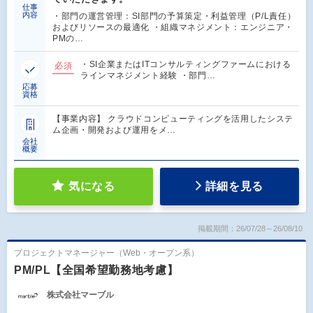
仕事
内容
・部門の運営管理：SI部門の予算策定・利益管理（P/L責任）
およびリソースの最適化 ・組織マネジメント：エンジニア・
PMの…
・SI企業またはITコンサルティングファームにおける
必須
ラインマネジメント経験 ・部門…
応募
資格
【事業内容】 クラウドコンピューティングを活用したシステ
ム企画・開発および運用をメ…
会社
概要
気になる
詳細を見る
掲載期間：26/07/28～26/08/10
プロジェクトマネージャー（Web・オープン系）
PM/PL【全国希望勤務地考慮】
株式会社マーブル