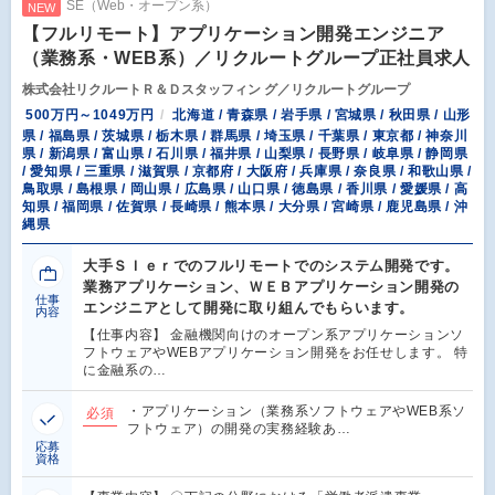
SE（Web・オープン系）
NEW
【フルリモート】アプリケーション開発エンジニア
（業務系・WEB系）／リクルートグループ正社員求人
株式会社リクルートＲ＆Ｄスタッフィン グ／リクルートグループ
500万円～1049万円
北海道 / 青森県 / 岩手県 / 宮城県 / 秋田県 / 山形
県 / 福島県 / 茨城県 / 栃木県 / 群馬県 / 埼玉県 / 千葉県 / 東京都 / 神奈川
県 / 新潟県 / 富山県 / 石川県 / 福井県 / 山梨県 / 長野県 / 岐阜県 / 静岡県
/ 愛知県 / 三重県 / 滋賀県 / 京都府 / 大阪府 / 兵庫県 / 奈良県 / 和歌山県 /
鳥取県 / 島根県 / 岡山県 / 広島県 / 山口県 / 徳島県 / 香川県 / 愛媛県 / 高
知県 / 福岡県 / 佐賀県 / 長崎県 / 熊本県 / 大分県 / 宮崎県 / 鹿児島県 / 沖
縄県
大手ＳＩｅｒでのフルリモートでのシステム開発です。
業務アプリケーション、ＷＥＢアプリケーション開発の
仕事
エンジニアとして開発に取り組んでもらいます。
内容
【仕事内容】 金融機関向けのオープン系アプリケーションソ
フトウェアやWEBアプリケーション開発をお任せします。 特
に金融系の…
・アプリケーション（業務系ソフトウェアやWEB系ソ
必須
フトウェア）の開発の実務経験あ…
応募
資格