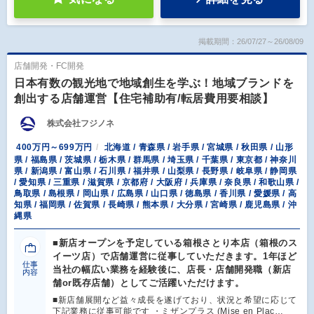
掲載期間：26/07/27～26/08/09
店舗開発・FC開発
日本有数の観光地で地域創生を学ぶ！地域ブランドを
創出する店舗運営【住宅補助有/転居費用要相談】
株式会社フジノネ
400万円～699万円
北海道 / 青森県 / 岩手県 / 宮城県 / 秋田県 / 山形
県 / 福島県 / 茨城県 / 栃木県 / 群馬県 / 埼玉県 / 千葉県 / 東京都 / 神奈川
県 / 新潟県 / 富山県 / 石川県 / 福井県 / 山梨県 / 長野県 / 岐阜県 / 静岡県
/ 愛知県 / 三重県 / 滋賀県 / 京都府 / 大阪府 / 兵庫県 / 奈良県 / 和歌山県 /
鳥取県 / 島根県 / 岡山県 / 広島県 / 山口県 / 徳島県 / 香川県 / 愛媛県 / 高
知県 / 福岡県 / 佐賀県 / 長崎県 / 熊本県 / 大分県 / 宮崎県 / 鹿児島県 / 沖
縄県
■新店オープンを予定している箱根さとり本店（箱根のス
イーツ店）で店舗運営に従事していただきます。1年ほど
仕事
当社の幅広い業務を経験後に、店長・店舗開発職（新店
内容
舗or既存店舗）としてご活躍いただけます。
■新店舗展開など益々成長を遂げており、状況と希望に応じて
下記業務に従事可能です ・ミザンプラス (Mise en Plac…