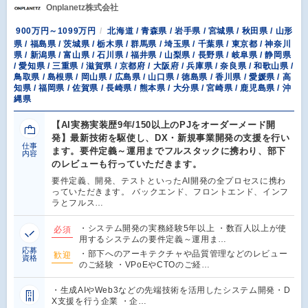
Onplanetz株式会社
900万円～1099万円
北海道 / 青森県 / 岩手県 / 宮城県 / 秋田県 / 山形
県 / 福島県 / 茨城県 / 栃木県 / 群馬県 / 埼玉県 / 千葉県 / 東京都 / 神奈川
県 / 新潟県 / 富山県 / 石川県 / 福井県 / 山梨県 / 長野県 / 岐阜県 / 静岡県
/ 愛知県 / 三重県 / 滋賀県 / 京都府 / 大阪府 / 兵庫県 / 奈良県 / 和歌山県 /
鳥取県 / 島根県 / 岡山県 / 広島県 / 山口県 / 徳島県 / 香川県 / 愛媛県 / 高
知県 / 福岡県 / 佐賀県 / 長崎県 / 熊本県 / 大分県 / 宮崎県 / 鹿児島県 / 沖
縄県
【AI実務実装歴9年/150以上のPJをオーダーメード開
発】最新技術を駆使し、DX・新規事業開発の支援を行い
仕事
ます。要件定義～運用までフルスタックに携わり、部下
内容
のレビューも行っていただきます。
要件定義、開発、テストといったAI開発の全プロセスに携わ
っていただきます。 バックエンド、フロントエンド、インフ
ラとフルス…
・システム開発の実務経験5年以上 ・数百人以上が使
必須
用するシステムの要件定義～運用ま…
応募
・部下へのアーキテクチャや品質管理などのレビュー
歓迎
資格
のご経験 ・VPoEやCTOのご経…
・生成AIやWeb3などの先端技術を活用したシステム開発・D
X支援を行う企業 ・企…