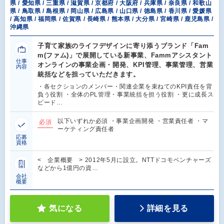
県 / 愛知県 / 三重県 / 滋賀県 / 京都府 / 大阪府 / 兵庫県 / 奈良県 / 和歌山
県 / 鳥取県 / 島根県 / 岡山県 / 広島県 / 山口県 / 徳島県 / 香川県 / 愛媛県
/ 高知県 / 福岡県 / 佐賀県 / 長崎県 / 熊本県 / 大分県 / 宮崎県 / 鹿児島県 /
沖縄県
子育て家族のライフデザインに寄り添うブランド「Fam
m(ファム)」で展開している新事業、Fammアシスタント
仕事
オンラインの事業企画・開発、KPI管理、事業管理、営業
内容
統括などを担っていただきます。
・各セクションのメンバー・関連企業を束ねてのKPI責任を背
負う役割 ・全体のPL管理・事業統括を担う役割 ・更に成長ス
ピード…
以下いずれか必須 ・事業企画開発 ・営業責任者 ・マ
必須
ーケティング責任者
応募
資格
< 企業概要 > 2012年5月に設立。NTTドコモベンチャーズ
などから1億円の資…
会社
概要
気になる
詳細を見る