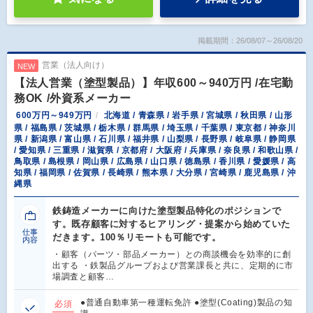
掲載期間：26/08/07～26/08/20
営業（法人向け）
NEW
【法人営業（塗型製品）】年収600～940万円 /在宅勤
務OK /外資系メーカー
600万円～949万円
北海道 / 青森県 / 岩手県 / 宮城県 / 秋田県 / 山形
県 / 福島県 / 茨城県 / 栃木県 / 群馬県 / 埼玉県 / 千葉県 / 東京都 / 神奈川
県 / 新潟県 / 富山県 / 石川県 / 福井県 / 山梨県 / 長野県 / 岐阜県 / 静岡県
/ 愛知県 / 三重県 / 滋賀県 / 京都府 / 大阪府 / 兵庫県 / 奈良県 / 和歌山県 /
鳥取県 / 島根県 / 岡山県 / 広島県 / 山口県 / 徳島県 / 香川県 / 愛媛県 / 高
知県 / 福岡県 / 佐賀県 / 長崎県 / 熊本県 / 大分県 / 宮崎県 / 鹿児島県 / 沖
縄県
鉄鋳造メーカーに向けた塗型製品特化のポジションで
す。既存顧客に対するヒアリング・提案から始めていた
仕事
だきます。100％リモートも可能です。
内容
・顧客（パーツ・部品メーカー）との商談機会を効率的に創
出する ・鉄製品グループおよび営業課長と共に、定期的に市
場調査と顧客…
●普通自動車第一種運転免許 ●塗型(Coating)製品の知
必須