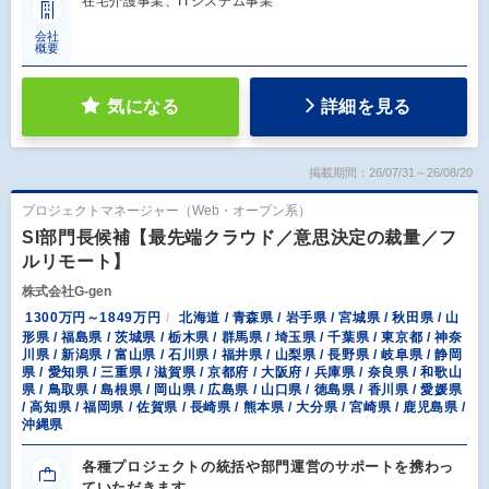
在宅介護事業、ITシステム事業
会社
概要
気になる
詳細を見る
掲載期間：26/07/31～26/08/20
プロジェクトマネージャー（Web・オープン系）
SI部門長候補【最先端クラウド／意思決定の裁量／フ
ルリモート】
株式会社G-gen
1300万円～1849万円
北海道 / 青森県 / 岩手県 / 宮城県 / 秋田県 / 山
形県 / 福島県 / 茨城県 / 栃木県 / 群馬県 / 埼玉県 / 千葉県 / 東京都 / 神奈
川県 / 新潟県 / 富山県 / 石川県 / 福井県 / 山梨県 / 長野県 / 岐阜県 / 静岡
県 / 愛知県 / 三重県 / 滋賀県 / 京都府 / 大阪府 / 兵庫県 / 奈良県 / 和歌山
県 / 鳥取県 / 島根県 / 岡山県 / 広島県 / 山口県 / 徳島県 / 香川県 / 愛媛県
/ 高知県 / 福岡県 / 佐賀県 / 長崎県 / 熊本県 / 大分県 / 宮崎県 / 鹿児島県 /
沖縄県
各種プロジェクトの統括や部門運営のサポートを携わっ
ていただきます。