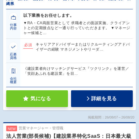
縄県
以下業務をお任せします。
▼RA・CA両面営業として 求職者との面談実施、クライアン
仕事
トとの定期接点など一通り行っていただきます。 ▼マネージ
内容
ャー候補と…
キャリアアドバイザーまたはリクルーティングアドバ
必須
イザーの経験 マネジメントやリーダ…
応募
資格
《建設業者向けマッチングサービス『ツクリンク』を運営／
「笑顔あふれる建設業」を目…
会社
概要
気になる
詳細を見る
掲載期間：26/08/07～26/08/20
営業マネージャー・管理職
NEW
法人営業(部長候補)【建設業界特化SaaS：日本最大級