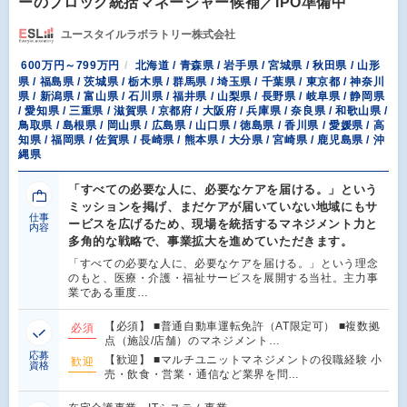
ーのブロック統括マネージャー候補／IPO準備中
ユースタイルラボラトリー株式会社
600万円～799万円
北海道 / 青森県 / 岩手県 / 宮城県 / 秋田県 / 山形
県 / 福島県 / 茨城県 / 栃木県 / 群馬県 / 埼玉県 / 千葉県 / 東京都 / 神奈川
県 / 新潟県 / 富山県 / 石川県 / 福井県 / 山梨県 / 長野県 / 岐阜県 / 静岡県
/ 愛知県 / 三重県 / 滋賀県 / 京都府 / 大阪府 / 兵庫県 / 奈良県 / 和歌山県 /
鳥取県 / 島根県 / 岡山県 / 広島県 / 山口県 / 徳島県 / 香川県 / 愛媛県 / 高
知県 / 福岡県 / 佐賀県 / 長崎県 / 熊本県 / 大分県 / 宮崎県 / 鹿児島県 / 沖
縄県
「すべての必要な人に、必要なケアを届ける。」という
ミッションを掲げ、まだケアが届いていない地域にもサ
仕事
ービスを広げるため、現場を統括するマネジメント力と
内容
多角的な戦略で、事業拡大を進めていただきます。
「すべての必要な人に、必要なケアを届ける。」という理念
のもと、医療・介護・福祉サービスを展開する当社。主力事
業である重度…
【必須】 ■普通自動車運転免許（AT限定可） ■複数拠
必須
点（施設/店舗）のマネジメント…
応募
【歓迎】 ■マルチユニットマネジメントの役職経験 小
歓迎
資格
売・飲食・営業・通信など業界を問…