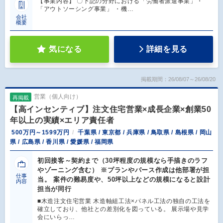
【事業内容】 〇下記の分野における「労働者派遣事業」・
「アウトソーシング事業」 ・機…
会社
概要
気になる
詳細を見る
掲載期間：26/08/07～26/08/20
営業（個人向け）
再掲載
【高インセンティブ】注文住宅営業×成長企業×創業50
年以上の実績×エリア責任者
500万円～1599万円
千葉県 / 東京都 / 兵庫県 / 鳥取県 / 島根県 / 岡山
県 / 広島県 / 香川県 / 愛媛県 / 福岡県
初回接客～契約まで（30坪程度の規模なら手描きのラフ
やゾーニング含む） ※プランやパース作成は他部署が担
仕事
当。 案件の難易度や、50坪以上などの規模になると設計
内容
担当が同行
■木造注文住宅営業 木造軸組工法×パネル工法の独自の工法を
確立しており、他社との差別化を図っている。 展示場や見学
会にいらっ…