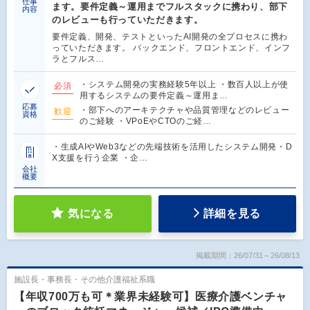
仕事
ます。要件定義～運用までフルスタックに携わり、部下
内容
のレビューも行っていただきます。
要件定義、開発、テストといったAI開発の全プロセスに携わ
っていただきます。 バックエンド、フロントエンド、インフ
ラとフルス…
・システム開発の実務経験5年以上 ・数百人以上が使
必須
用するシステムの要件定義～運用ま…
応募
・部下へのアーキテクチャや品質管理などのレビュー
歓迎
資格
のご経験 ・VPoEやCTOのご経…
・生成AIやWeb3などの先端技術を活用したシステム開発・D
X支援を行う企業 ・企…
会社
概要
気になる
詳細を見る
掲載期間：26/07/31～26/08/13
施設長・事務長・その他介護福祉系職
【年収700万も可＊業界未経験可】医療介護ベンチャ