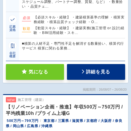
スケジュール調整、パートナー調整、質疑、など） ・数量拾
い ・品質チェ…
【必須スキル・経験】 ・建築積算基準の理解 ・積算実
必須
務経験 ・積算品質チェック経験 ・O…
応募
【歓迎スキル・経験】 ・建築実務(施工管理 or 設計)経
歓迎
資格
験 ・BIM活用経験・スキ…
■積算の人材不足・専門性不足を解消する数量拾い、積算代行
サービス 積算に関わる業務…
会社
概要
気になる
詳細を見る
掲載期間：26/08/07～26/08/20
施工管理（建築）
NEW
【リノベーション企画・推進】年収500万～750万円 /
平均残業10h /プライム上場G
500万円～799万円
東京都 / 三重県 / 滋賀県 / 京都府 / 大阪府 / 奈良
県 / 岡山県 / 広島県 / 沖縄県