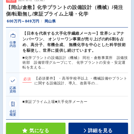
NEW
【岡山/倉敷】化学プラントの設備設計（機械）/発注
側/転勤無し/東証プライム上場・化学
600万円～849万円
岡山県
【日本を代表する大手化学繊維メーカー】世界シェアナ
ンバーワン、 オンリーワン事業が売り上げの約6割を占
仕事
め、高分子、有機合成、 無機化学を中心とした科学技術
内容
を駆使し、世界に提供し続けています。
■化学プラントの設備設計（機械） 同社・倉敷事業所 設備技
術部 設備管理グループにて、 化学プラントの安全・安定運
転を支える…
【必須要件】 ・高等学校卒以上 ・機械設備やプラント
必須
に関する設備設計、導入、改善等の…
応募
資格
■東証プライム上場■大手化学メーカー
会社
概要
気になる
詳細を見る