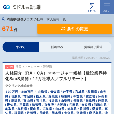
岡山県/課長クラス
の転職・求人情報一覧
671
条件の変更
件
すべて
新着のみ
掲載終了間近
掲載期間：26/08/07～26/08/20
営業マネージャー・管理職
NEW
人材紹介（RA・CA）マネージャー候補【建設業界特
化SaaS展開：12万社導入／フルリモート】
ツクリンク株式会社
600万円～849万円
北海道 / 青森県 / 岩手県 / 宮城県 / 秋田県 / 山形
県 / 福島県 / 茨城県 / 栃木県 / 群馬県 / 埼玉県 / 千葉県 / 東京都 / 神奈川
県 / 新潟県 / 富山県 / 石川県 / 福井県 / 山梨県 / 長野県 / 岐阜県 / 静岡県
/ 愛知県 / 三重県 / 滋賀県 / 京都府 / 大阪府 / 兵庫県 / 奈良県 / 和歌山県 /
鳥取県 / 島根県 / 岡山県 / 広島県 / 山口県 / 徳島県 / 香川県 / 愛媛県 / 高
知県 / 福岡県 / 佐賀県 / 長崎県 / 熊本県 / 大分県 / 宮崎県 / 鹿児島県 / 沖