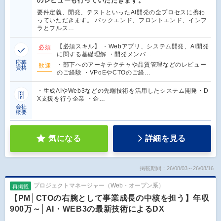
のレビューも行っていただきます。
要件定義、開発、テストといったAI開発の全プロセスに携わ
っていただきます。 バックエンド、フロントエンド、インフ
ラとフルス…
【必須スキル】 ・Webアプリ、システム開発、AI開発
必須
に関する基礎理解 ・開発メンバ…
応募
・部下へのアーキテクチャや品質管理などのレビュー
歓迎
資格
のご経験 ・VPoEやCTOのご経…
・生成AIやWeb3などの先端技術を活用したシステム開発・D
X支援を行う企業 ・企…
会社
概要
気になる
詳細を見る
掲載期間：26/08/03～26/08/16
プロジェクトマネージャー（Web・オープン系）
再掲載
【PM│CTOの右腕として事業成長の中核を担う】年収
900万～│AI・WEB3の最新技術によるDX