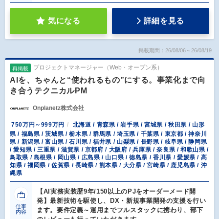
気になる
詳細を見る
掲載期間：26/08/06～26/08/19
プロジェクトマネージャー（Web・オープン系）
再掲載
AIを、ちゃんと“使われるもの”にする。事業化まで向
き合うテクニカルPM
Onplanetz株式会社
750万円～999万円
北海道 / 青森県 / 岩手県 / 宮城県 / 秋田県 / 山形
県 / 福島県 / 茨城県 / 栃木県 / 群馬県 / 埼玉県 / 千葉県 / 東京都 / 神奈川
県 / 新潟県 / 富山県 / 石川県 / 福井県 / 山梨県 / 長野県 / 岐阜県 / 静岡県
/ 愛知県 / 三重県 / 滋賀県 / 京都府 / 大阪府 / 兵庫県 / 奈良県 / 和歌山県 /
鳥取県 / 島根県 / 岡山県 / 広島県 / 山口県 / 徳島県 / 香川県 / 愛媛県 / 高
知県 / 福岡県 / 佐賀県 / 長崎県 / 熊本県 / 大分県 / 宮崎県 / 鹿児島県 / 沖
縄県
【AI実務実装歴9年/150以上のPJをオーダーメード開
発】最新技術を駆使し、DX・新規事業開発の支援を行い
仕事
ます。要件定義～運用までフルスタックに携わり、部下
内容