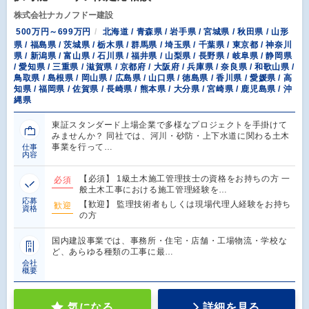
株式会社ナカノフドー建設
500万円～699万円
北海道 / 青森県 / 岩手県 / 宮城県 / 秋田県 / 山形
県 / 福島県 / 茨城県 / 栃木県 / 群馬県 / 埼玉県 / 千葉県 / 東京都 / 神奈川
県 / 新潟県 / 富山県 / 石川県 / 福井県 / 山梨県 / 長野県 / 岐阜県 / 静岡県
/ 愛知県 / 三重県 / 滋賀県 / 京都府 / 大阪府 / 兵庫県 / 奈良県 / 和歌山県 /
鳥取県 / 島根県 / 岡山県 / 広島県 / 山口県 / 徳島県 / 香川県 / 愛媛県 / 高
知県 / 福岡県 / 佐賀県 / 長崎県 / 熊本県 / 大分県 / 宮崎県 / 鹿児島県 / 沖
縄県
東証スタンダード上場企業で多様なプロジェクトを手掛けて
みませんか？ 同社では、河川・砂防・上下水道に関わる土木
事業を行って…
仕事
内容
【必須】 1級土木施工管理技士の資格をお持ちの方 一
必須
般土木工事における施工管理経験を…
応募
【歓迎】 監理技術者もしくは現場代理人経験をお持ち
歓迎
資格
の方
国内建設事業では、事務所・住宅・店舗・工場物流・学校な
ど、あらゆる種類の工事に最…
会社
概要
気になる
詳細を見る