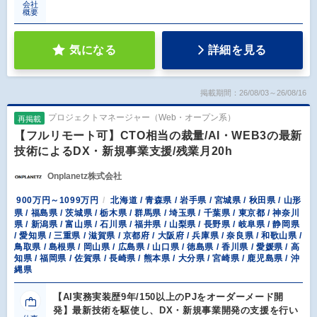
会社
概要
気になる
詳細を見る
掲載期間：26/08/03～26/08/16
プロジェクトマネージャー（Web・オープン系）
再掲載
【フルリモート可】CTO相当の裁量/AI・WEB3の最新
技術によるDX・新規事業支援/残業月20h
Onplanetz株式会社
900万円～1099万円
北海道 / 青森県 / 岩手県 / 宮城県 / 秋田県 / 山形
県 / 福島県 / 茨城県 / 栃木県 / 群馬県 / 埼玉県 / 千葉県 / 東京都 / 神奈川
県 / 新潟県 / 富山県 / 石川県 / 福井県 / 山梨県 / 長野県 / 岐阜県 / 静岡県
/ 愛知県 / 三重県 / 滋賀県 / 京都府 / 大阪府 / 兵庫県 / 奈良県 / 和歌山県 /
鳥取県 / 島根県 / 岡山県 / 広島県 / 山口県 / 徳島県 / 香川県 / 愛媛県 / 高
知県 / 福岡県 / 佐賀県 / 長崎県 / 熊本県 / 大分県 / 宮崎県 / 鹿児島県 / 沖
縄県
【AI実務実装歴9年/150以上のPJをオーダーメード開
発】最新技術を駆使し、DX・新規事業開発の支援を行い