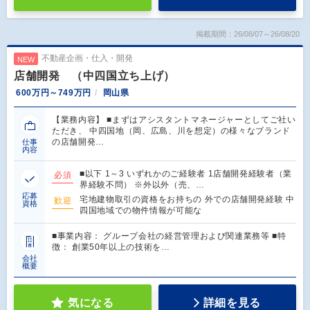
掲載期間：26/08/07～26/08/20
不動産企画・仕入・開発
NEW
店舗開発 （中四国立ち上げ）
600万円～749万円
岡山県
【業務内容】 ■まずはアシスタントマネージャーとしてご社い
ただき、 中四国地（岡、広島、川を想定）の様々なブランド
の店舗開発…
仕事
内容
■以下 1～3 いずれかのご経験者 1店舗開発経験者（業
必須
界経験不問） ※外以外（売、…
応募
宅地建物取引の資格をお持ちの 外での店舗開発経験 中
歓迎
資格
四国地域での物件情報が可能な
■事業内容： グループ会社の経営管理および関連業務等 ■特
徴： 創業50年以上の技術を…
会社
概要
気になる
詳細を見る