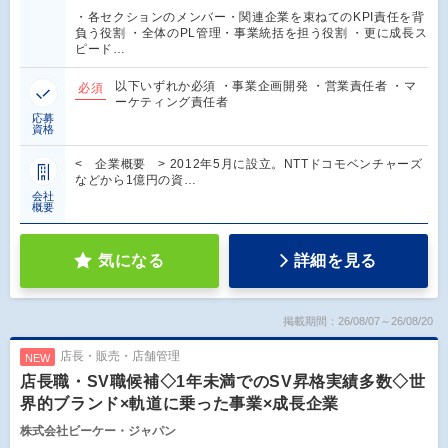
・各セクションのメンバー・関連企業を束ねてのKPI責任を背
負う役割 ・全体のPL管理・事業統括を担う役割 ・更に成長ス
ピード…
以下いずれか必須 ・事業企画開発 ・営業責任者 ・マ
必須
ーケティング責任者
応募
資格
< 企業概要 > 2012年5月に設立。NTTドコモベンチャーズ
などから1億円の資…
会社
概要
気になる
詳細を見る
掲載期間：26/08/07～26/08/20
店長・販売・店舗管理
NEW
店長職・SV職候補◇1年未満でのSV昇格実績多数◇世
界的ブランド×軌道に乗った事業×成長企業
株式会社ビーケー・ジャパン