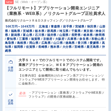
SE（Web・オープン系）
NEW
【フルリモート】アプリケーション開発エンジニア
（業務系・WEB系）／リクルートグループ正社員求人
株式会社リクルートＲ＆Ｄスタッフィン グ／リクルートグループ
500万円～1049万円
北海道 / 青森県 / 岩手県 / 宮城県 / 秋田県 / 山形
県 / 福島県 / 茨城県 / 栃木県 / 群馬県 / 埼玉県 / 千葉県 / 東京都 / 神奈川
県 / 新潟県 / 富山県 / 石川県 / 福井県 / 山梨県 / 長野県 / 岐阜県 / 静岡県
/ 愛知県 / 三重県 / 滋賀県 / 京都府 / 大阪府 / 兵庫県 / 奈良県 / 和歌山県 /
鳥取県 / 島根県 / 岡山県 / 広島県 / 山口県 / 徳島県 / 香川県 / 愛媛県 / 高
知県 / 福岡県 / 佐賀県 / 長崎県 / 熊本県 / 大分県 / 宮崎県 / 鹿児島県 / 沖
縄県
大手ＳＩｅｒでのフルリモートでのシステム開発です。
業務アプリケーション、ＷＥＢアプリケーション開発の
仕事
エンジニアとして開発に取り組んでもらいます。
内容
【仕事内容】 金融機関向けのオープン系アプリケーションソ
フトウェアやWEBアプリケーション開発をお任せします。 特
に金融系の…
・アプリケーション（業務系ソフトウェアやWEB系ソ
必須
フトウェア）の開発の実務経験あ…
応募
資格