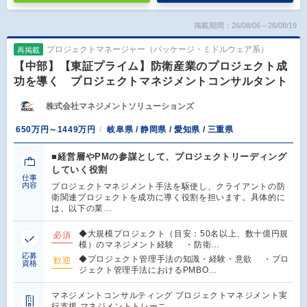
掲載期間：26/08/06～26/08/19
プロジェクトマネージャー（パッケージ・ミドルウェア系）
再掲載
【中部】【東証プライム】防衛産業のプロジェクト成
功を導く プロジェクトマネジメントコンサルタント
株式会社マネジメントソリューションズ
650万円～1449万円
岐阜県 / 静岡県 / 愛知県 / 三重県
■経営層やPMの参謀として、プロジェクトリーディング
していく役割
仕事
内容
プロジェクトマネジメント手法を駆使し、クライアントの防
衛関連プロジェクトを成功に導く役割を担います。具体的に
は、以下の業…
◆大規模プロジェクト（目安：50名以上、数十億円規
必須
模）のマネジメント経験 ・防衛…
応募
◆プロジェクト管理手法の知識・経験・意欲 ・プロ
歓迎
資格
ジェクト管理手法におけるPMBO…
マネジメントコンサルティング プロジェクトマネジメント実
行支援 マネジメントトレーニ…