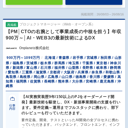
掲載期間：26/08/03～26/08/16
プロジェクトマネージャー（Web・オープン系）
再掲載
【PM│CTOの右腕として事業成長の中核を担う】年収
900万～│AI・WEB3の最新技術によるDX
Onplanetz株式会社
900万円～1099万円
北海道 / 青森県 / 岩手県 / 宮城県 / 秋田県 / 山形
県 / 福島県 / 茨城県 / 栃木県 / 群馬県 / 埼玉県 / 千葉県 / 東京都 / 神奈川
県 / 新潟県 / 富山県 / 石川県 / 福井県 / 山梨県 / 長野県 / 岐阜県 / 静岡県
/ 愛知県 / 三重県 / 滋賀県 / 京都府 / 大阪府 / 兵庫県 / 奈良県 / 和歌山県 /
鳥取県 / 島根県 / 岡山県 / 広島県 / 山口県 / 徳島県 / 香川県 / 愛媛県 / 高
知県 / 福岡県 / 佐賀県 / 長崎県 / 熊本県 / 大分県 / 宮崎県 / 鹿児島県 / 沖
縄県
【AI実務実装歴9年/150以上のPJをオーダーメード開
発】最新技術を駆使し、DX・新規事業開発の支援を行い
仕事
ます。要件定義～運用までフルスタックに携わり、部下
内容
のレビューも行っていただきます。
要件定義、開発、テストといったAI開発の全プロセスに携わ
っていただきます。 バックエンド、フロントエンド、インフ