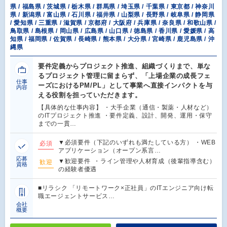
県 / 福島県 / 茨城県 / 栃木県 / 群馬県 / 埼玉県 / 千葉県 / 東京都 / 神奈川
県 / 新潟県 / 富山県 / 石川県 / 福井県 / 山梨県 / 長野県 / 岐阜県 / 静岡県
/ 愛知県 / 三重県 / 滋賀県 / 京都府 / 大阪府 / 兵庫県 / 奈良県 / 和歌山県 /
鳥取県 / 島根県 / 岡山県 / 広島県 / 山口県 / 徳島県 / 香川県 / 愛媛県 / 高
知県 / 福岡県 / 佐賀県 / 長崎県 / 熊本県 / 大分県 / 宮崎県 / 鹿児島県 / 沖
縄県
要件定義からプロジェクト推進、組織づくりまで、単な
るプロジェクト管理に留まらず、「上場企業の成長フェ
仕事
ーズにおけるPM/PL」として事業へ直接インパクトを与
内容
える役割を担っていただきます。
【具体的な仕事内容】 ・大手企業（通信・製薬・人材など）
のITプロジェクト推進 ・要件定義、設計、開発、運用・保守
までの一貫…
▼必須要件（下記のいずれも満たしている方） ・WEB
必須
アプリケーション（オープン系言…
応募
▼歓迎要件 ・ライン管理や人材育成（後輩指導含む）
歓迎
資格
の経験者優遇
■リラシク 「リモートワーク×正社員」のITエンジニア向け転
職エージェントサービス…
会社
概要