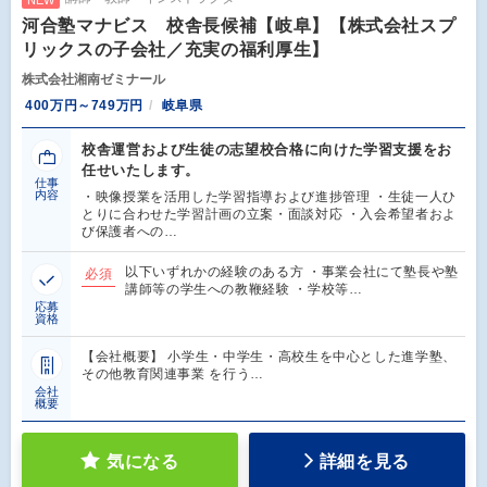
河合塾マナビス 校舎長候補【岐阜】【株式会社スプ
リックスの子会社／充実の福利厚生】
株式会社湘南ゼミナール
400万円～749万円
岐阜県
校舎運営および生徒の志望校合格に向けた学習支援をお
任せいたします。
仕事
内容
・映像授業を活用した学習指導および進捗管理 ・生徒一人ひ
とりに合わせた学習計画の立案・面談対応 ・入会希望者およ
び保護者への…
以下いずれかの経験のある方 ・事業会社にて塾長や塾
必須
講師等の学生への教鞭経験 ・学校等…
応募
資格
【会社概要】 小学生・中学生・高校生を中心とした進学塾、
その他教育関連事業 を行う…
会社
概要
気になる
詳細を見る