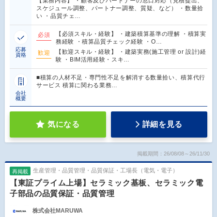
【業務内容】 ・顧客及びパートナーの窓口対応（見積提出、
スケジュール調整、パートナー調整、質疑、など） ・数量拾
い ・品質チェ…
【必須スキル・経験】 ・建築積算基準の理解 ・積算実
必須
務経験 ・積算品質チェック経験 ・O…
応募
【歓迎スキル・経験】 ・建築実務(施工管理 or 設計)経
歓迎
資格
験 ・BIM活用経験・スキ…
■積算の人材不足・専門性不足を解消する数量拾い、積算代行
サービス 積算に関わる業務…
会社
概要
気になる
詳細を見る
掲載期間：26/08/08～26/11/30
生産管理・品質管理・品質保証・工場長（電気・電子）
再掲載
【東証プライム上場】セラミック基板、セラミック電
子部品の品質保証・品質管理
株式会社MARUWA