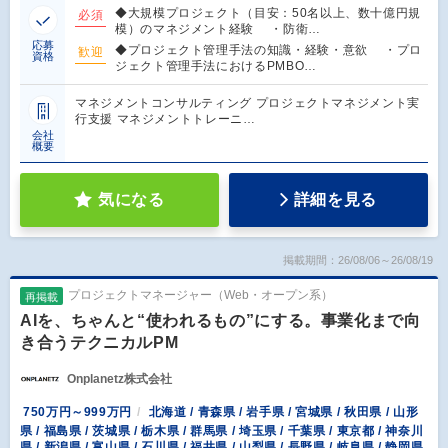
◆大規模プロジェクト（目安：50名以上、数十億円規
必須
模）のマネジメント経験 ・防衛…
応募
◆プロジェクト管理手法の知識・経験・意欲 ・プロ
歓迎
資格
ジェクト管理手法におけるPMBO…
マネジメントコンサルティング プロジェクトマネジメント実
行支援 マネジメントトレーニ…
会社
概要
気になる
詳細を見る
掲載期間：26/08/06～26/08/19
プロジェクトマネージャー（Web・オープン系）
再掲載
AIを、ちゃんと“使われるもの”にする。事業化まで向
き合うテクニカルPM
Onplanetz株式会社
750万円～999万円
北海道 / 青森県 / 岩手県 / 宮城県 / 秋田県 / 山形
県 / 福島県 / 茨城県 / 栃木県 / 群馬県 / 埼玉県 / 千葉県 / 東京都 / 神奈川
県 / 新潟県 / 富山県 / 石川県 / 福井県 / 山梨県 / 長野県 / 岐阜県 / 静岡県