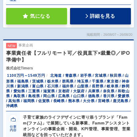
気になる
詳細を見る
掲載期間：26/08/07～26/08/20
事業企画
NEW
事業責任者【フルリモート可／役員直下×裁量◎／IPO
準備中】
株式会社Timers
1100万円～1549万円
北海道 / 青森県 / 岩手県 / 宮城県 / 秋田県 / 山
形県 / 福島県 / 茨城県 / 栃木県 / 群馬県 / 埼玉県 / 千葉県 / 東京都 / 神奈
川県 / 新潟県 / 富山県 / 石川県 / 福井県 / 山梨県 / 長野県 / 岐阜県 / 静岡
県 / 愛知県 / 三重県 / 滋賀県 / 京都府 / 大阪府 / 兵庫県 / 奈良県 / 和歌山
県 / 鳥取県 / 島根県 / 岡山県 / 広島県 / 山口県 / 徳島県 / 香川県 / 愛媛県
/ 高知県 / 福岡県 / 佐賀県 / 長崎県 / 熊本県 / 大分県 / 宮崎県 / 鹿児島県 /
沖縄県
子育て家族のライフデザインに寄り添うブランド「Fam
m(ファム)」で展開している新事業、Fammアシスタント
仕事
オンラインの事業企画・開発、KPI管理、事業管理、営業
内容
統括などを担っていただきます。