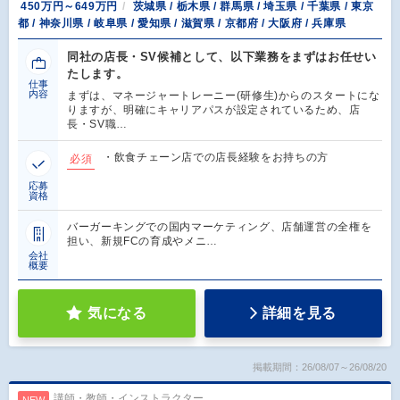
450万円～649万円
茨城県 / 栃木県 / 群馬県 / 埼玉県 / 千葉県 / 東京
都 / 神奈川県 / 岐阜県 / 愛知県 / 滋賀県 / 京都府 / 大阪府 / 兵庫県
同社の店長・SV候補として、以下業務をまずはお任せい
たします。
仕事
内容
まずは、マネージャートレーニー(研修生)からのスタートにな
りますが、明確にキャリアパスが設定されているため、店
長・SV職…
・飲食チェーン店での店長経験をお持ちの方
必須
応募
資格
バーガーキングでの国内マーケティング、店舗運営の全権を
担い、新規FCの育成やメニ…
会社
概要
気になる
詳細を見る
掲載期間：26/08/07～26/08/20
講師・教師・インストラクター
NEW