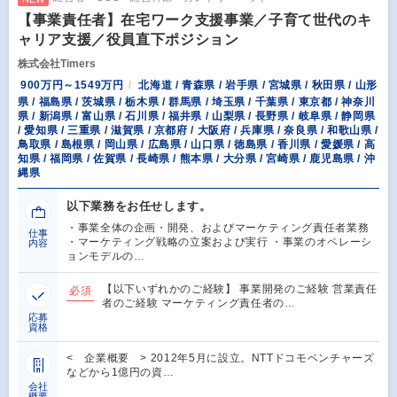
【事業責任者】在宅ワーク支援事業／子育て世代のキ
ャリア支援／役員直下ポジション
株式会社Timers
900万円～1549万円
北海道 / 青森県 / 岩手県 / 宮城県 / 秋田県 / 山形
県 / 福島県 / 茨城県 / 栃木県 / 群馬県 / 埼玉県 / 千葉県 / 東京都 / 神奈川
県 / 新潟県 / 富山県 / 石川県 / 福井県 / 山梨県 / 長野県 / 岐阜県 / 静岡県
/ 愛知県 / 三重県 / 滋賀県 / 京都府 / 大阪府 / 兵庫県 / 奈良県 / 和歌山県 /
鳥取県 / 島根県 / 岡山県 / 広島県 / 山口県 / 徳島県 / 香川県 / 愛媛県 / 高
知県 / 福岡県 / 佐賀県 / 長崎県 / 熊本県 / 大分県 / 宮崎県 / 鹿児島県 / 沖
縄県
以下業務をお任せします。
・事業全体の企画・開発、およびマーケティング責任者業務
仕事
・マーケティング戦略の立案および実行 ・事業のオペレーシ
内容
ョンモデルの…
【以下いずれかのご経験】 事業開発のご経験 営業責任
必須
者のご経験 マーケティング責任者の…
応募
資格
< 企業概要 > 2012年5月に設立。NTTドコモベンチャーズ
などから1億円の資…
会社
概要