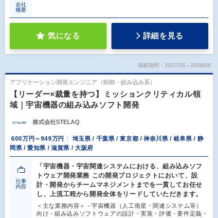
会社
概要
気になる
詳細を見る
掲載期間：26/07/26～26/08/08
アプリケーション開発エンジニア（制御・組み込み系）
【リーダー×裁量を持つ】ミッションクリティカル領
域｜宇宙機器の組み込みソフト開発
株式会社STELAQ
600万円～949万円
埼玉県 / 千葉県 / 東京都 / 神奈川県 / 岐阜県 / 静
岡県 / 愛知県 / 滋賀県 / 大阪府
「宇宙機器・宇宙関連システムにおける、組み込みソフ
トウェア開発業務 この開発プロジェクトにおいて、設
仕事
計・開発からチームマネジメントまでを一貫してお任せ
内容
し、上流工程から開発全体をリードしていただきます。
＜主な業務内容＞ - 宇宙機器（人工衛星・関連システム等）
向け - 組み込みソフトウェアの設計・実装・評価 - 要件定義・