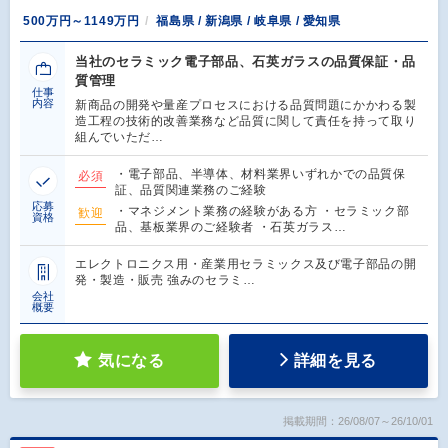
500万円～1149万円
福島県 / 新潟県 / 岐阜県 / 愛知県
当社のセラミック電子部品、石英ガラスの品質保証・品
質管理
仕事
内容
新商品の開発や量産プロセスにおける品質問題にかかわる製
造工程の技術的改善業務など品質に関して責任を持って取り
組んでいただ…
・電子部品、半導体、材料業界いずれかでの品質保
必須
証、品質関連業務のご経験
応募
・マネジメント業務の経験がある方 ・セラミック部
歓迎
資格
品、基板業界のご経験者 ・石英ガラス…
エレクトロニクス用・産業用セラミックス及び電子部品の開
発・製造・販売 強みのセラミ…
会社
概要
気になる
詳細を見る
掲載期間：26/08/07～26/10/01