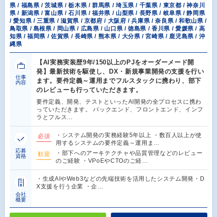
県 / 福島県 / 茨城県 / 栃木県 / 群馬県 / 埼玉県 / 千葉県 / 東京都 / 神奈川
県 / 新潟県 / 富山県 / 石川県 / 福井県 / 山梨県 / 長野県 / 岐阜県 / 静岡県
/ 愛知県 / 三重県 / 滋賀県 / 京都府 / 大阪府 / 兵庫県 / 奈良県 / 和歌山県 /
鳥取県 / 島根県 / 岡山県 / 広島県 / 山口県 / 徳島県 / 香川県 / 愛媛県 / 高
知県 / 福岡県 / 佐賀県 / 長崎県 / 熊本県 / 大分県 / 宮崎県 / 鹿児島県 / 沖
縄県
【AI実務実装歴9年/150以上のPJをオーダーメード開
発】最新技術を駆使し、DX・新規事業開発の支援を行い
仕事
ます。要件定義～運用までフルスタックに携わり、部下
内容
のレビューも行っていただきます。
要件定義、開発、テストといったAI開発の全プロセスに携わ
っていただきます。 バックエンド、フロントエンド、インフ
ラとフルス…
・システム開発の実務経験5年以上 ・数百人以上が使
必須
用するシステムの要件定義～運用ま…
応募
・部下へのアーキテクチャや品質管理などのレビュー
歓迎
資格
のご経験 ・VPoEやCTOのご経…
・生成AIやWeb3などの先端技術を活用したシステム開発・D
X支援を行う企業 ・企…
会社
概要