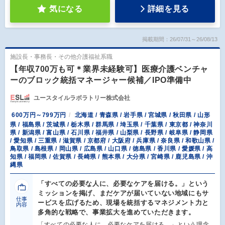
気になる
詳細を見る
掲載期間：26/07/31～26/08/13
施設長・事務長・その他介護福祉系職
【年収700万も可＊業界未経験可】医療介護ベンチャ
ーのブロック統括マネージャー候補／IPO準備中
ユースタイルラボラトリー株式会社
600万円～799万円
北海道 / 青森県 / 岩手県 / 宮城県 / 秋田県 / 山形
県 / 福島県 / 茨城県 / 栃木県 / 群馬県 / 埼玉県 / 千葉県 / 東京都 / 神奈川
県 / 新潟県 / 富山県 / 石川県 / 福井県 / 山梨県 / 長野県 / 岐阜県 / 静岡県
/ 愛知県 / 三重県 / 滋賀県 / 京都府 / 大阪府 / 兵庫県 / 奈良県 / 和歌山県 /
鳥取県 / 島根県 / 岡山県 / 広島県 / 山口県 / 徳島県 / 香川県 / 愛媛県 / 高
知県 / 福岡県 / 佐賀県 / 長崎県 / 熊本県 / 大分県 / 宮崎県 / 鹿児島県 / 沖
縄県
「すべての必要な人に、必要なケアを届ける。」という
ミッションを掲げ、まだケアが届いていない地域にもサ
仕事
ービスを広げるため、現場を統括するマネジメント力と
内容
多角的な戦略で、事業拡大を進めていただきます。
「すべての必要な人に、必要なケアを届ける。」という理念