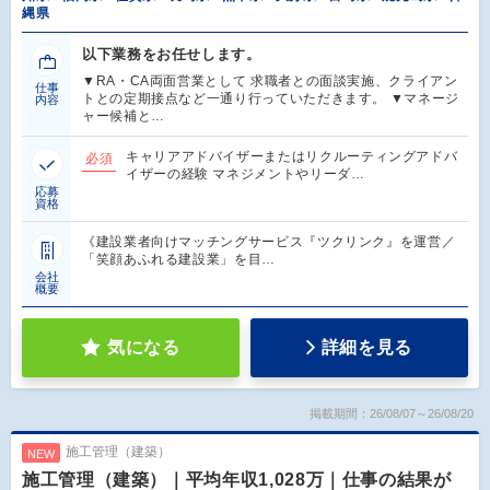
縄県
以下業務をお任せします。
▼RA・CA両面営業として 求職者との面談実施、クライアン
仕事
トとの定期接点など一通り行っていただきます。 ▼マネージ
内容
ャー候補と…
キャリアアドバイザーまたはリクルーティングアドバ
必須
イザーの経験 マネジメントやリーダ…
応募
資格
《建設業者向けマッチングサービス『ツクリンク』を運営／
「笑顔あふれる建設業」を目…
会社
概要
気になる
詳細を見る
掲載期間：26/08/07～26/08/20
施工管理（建築）
NEW
施工管理（建築）｜平均年収1,028万｜仕事の結果が