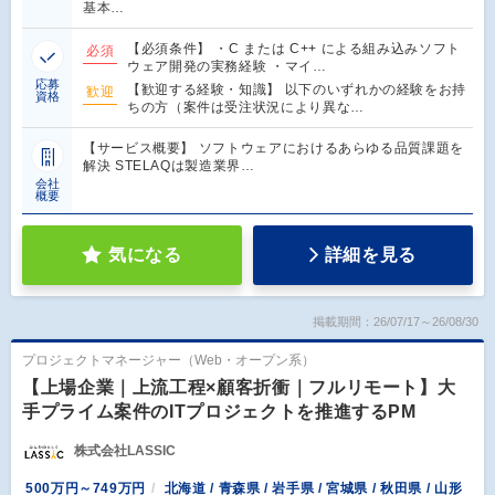
基本…
【必須条件】 ・C または C++ による組み込みソフト
必須
ウェア開発の実務経験 ・マイ…
応募
【歓迎する経験・知識】 以下のいずれかの経験をお持
歓迎
資格
ちの方（案件は受注状況により異な…
【サービス概要】 ソフトウェアにおけるあらゆる品質課題を
解決 STELAQは製造業界…
会社
概要
気になる
詳細を見る
掲載期間：26/07/17～26/08/30
プロジェクトマネージャー（Web・オープン系）
【上場企業｜上流工程×顧客折衝｜フルリモート】大
手プライム案件のITプロジェクトを推進するPM
株式会社LASSIC
500万円～749万円
北海道 / 青森県 / 岩手県 / 宮城県 / 秋田県 / 山形