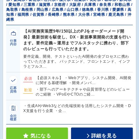
/ 愛知県 / 三重県 / 滋賀県 / 京都府 / 大阪府 / 兵庫県 / 奈良県 / 和歌山県 /
鳥取県 / 島根県 / 岡山県 / 広島県 / 山口県 / 徳島県 / 香川県 / 愛媛県 / 高
知県 / 福岡県 / 佐賀県 / 長崎県 / 熊本県 / 大分県 / 宮崎県 / 鹿児島県 / 沖
縄県
【AI実務実装歴9年/150以上のPJをオーダーメード開
発】最新技術を駆使し、DX・新規事業開発の支援を行い
仕事
ます。要件定義～運用までフルスタックに携わり、部下
内容
のレビューも行っていただきます。
要件定義、開発、テストといったAI開発の全プロセスに携わ
っていただきます。 バックエンド、フロントエンド、インフ
ラとフルス…
【必須スキル】 ・Webアプリ、システム開発、AI開発
必須
に関する基礎理解 ・開発メンバ…
応募
・部下へのアーキテクチャや品質管理などのレビュー
歓迎
資格
のご経験 ・VPoEやCTOのご経…
・生成AIやWeb3などの先端技術を活用したシステム開発・D
X支援を行う企業 ・企…
会社
概要
気になる
詳細を見る