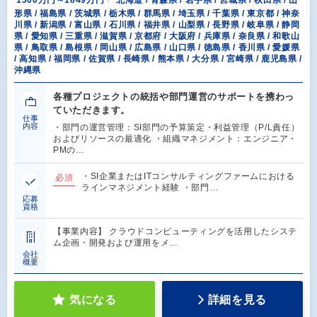
形県 / 福島県 / 茨城県 / 栃木県 / 群馬県 / 埼玉県 / 千葉県 / 東京都 / 神奈
川県 / 新潟県 / 富山県 / 石川県 / 福井県 / 山梨県 / 長野県 / 岐阜県 / 静岡
県 / 愛知県 / 三重県 / 滋賀県 / 京都府 / 大阪府 / 兵庫県 / 奈良県 / 和歌山
県 / 鳥取県 / 島根県 / 岡山県 / 広島県 / 山口県 / 徳島県 / 香川県 / 愛媛県
/ 高知県 / 福岡県 / 佐賀県 / 長崎県 / 熊本県 / 大分県 / 宮崎県 / 鹿児島県 /
沖縄県
各種プロジェクトの統括や部門運営のサポートを携わっ
ていただきます。
仕事
内容
・部門の運営管理：SI部門の予算策定・利益管理（P/L責任）
およびリソースの最適化 ・組織マネジメント：エンジニア・
PMの…
・SI企業またはITコンサルティングファームにおける
必須
ラインマネジメント経験 ・部門…
応募
資格
【事業内容】 クラウドコンピューティングを活用したシステ
ム企画・開発および運用をメ…
会社
概要
気になる
詳細を見る