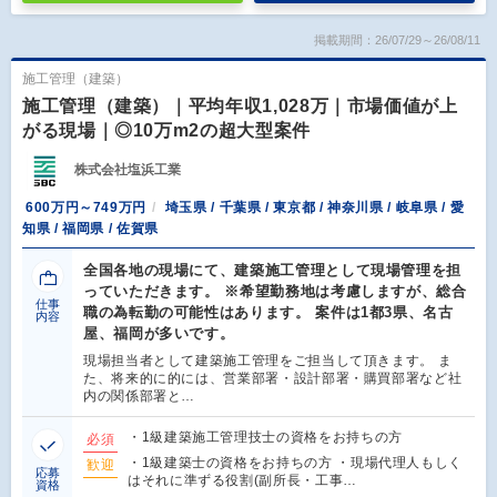
掲載期間：26/07/29～26/08/11
施工管理（建築）
施工管理（建築）｜平均年収1,028万｜市場価値が上
がる現場｜◎10万m2の超大型案件
株式会社塩浜工業
600万円～749万円
埼玉県 / 千葉県 / 東京都 / 神奈川県 / 岐阜県 / 愛
知県 / 福岡県 / 佐賀県
全国各地の現場にて、建築施工管理として現場管理を担
っていただきます。 ※希望勤務地は考慮しますが、総合
仕事
職の為転勤の可能性はあります。 案件は1都3県、名古
内容
屋、福岡が多いです。
現場担当者として建築施工管理をご担当して頂きます。 ま
た、将来的に的には、営業部署・設計部署・購買部署など社
内の関係部署と…
・1級建築施工管理技士の資格をお持ちの方
必須
・1級建築士の資格をお持ちの方 ・現場代理人もしく
歓迎
応募
はそれに準ずる役割(副所長・工事…
資格