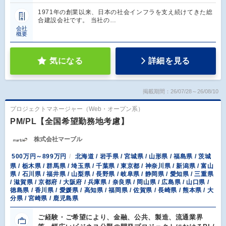
1971年の創業以来、日本の社会インフラを支え続けてきた総
合建設会社です。 当社の…
会社
概要
気になる
詳細を見る
掲載期間：26/07/28～26/08/10
プロジェクトマネージャー（Web・オープン系）
PM/PL【全国希望勤務地考慮】
株式会社マーブル
500万円～899万円
北海道 / 岩手県 / 宮城県 / 山形県 / 福島県 / 茨城
県 / 栃木県 / 群馬県 / 埼玉県 / 千葉県 / 東京都 / 神奈川県 / 新潟県 / 富山
県 / 石川県 / 福井県 / 山梨県 / 長野県 / 岐阜県 / 静岡県 / 愛知県 / 三重県
/ 滋賀県 / 京都府 / 大阪府 / 兵庫県 / 奈良県 / 岡山県 / 広島県 / 山口県 /
徳島県 / 香川県 / 愛媛県 / 高知県 / 福岡県 / 佐賀県 / 長崎県 / 熊本県 / 大
分県 / 宮崎県 / 鹿児島県
ご経験・ご希望により、金融、公共、製造、流通業界