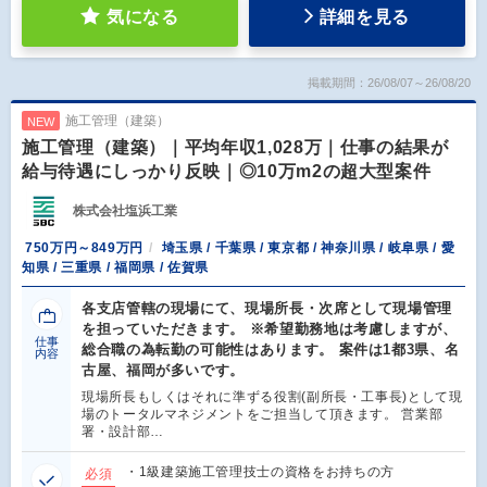
気になる
詳細を見る
掲載期間：26/08/07～26/08/20
施工管理（建築）
NEW
施工管理（建築）｜平均年収1,028万｜仕事の結果が
給与待遇にしっかり反映｜◎10万m2の超大型案件
株式会社塩浜工業
750万円～849万円
埼玉県 / 千葉県 / 東京都 / 神奈川県 / 岐阜県 / 愛
知県 / 三重県 / 福岡県 / 佐賀県
各支店管轄の現場にて、現場所長・次席として現場管理
を担っていただきます。 ※希望勤務地は考慮しますが、
仕事
総合職の為転勤の可能性はあります。 案件は1都3県、名
内容
古屋、福岡が多いです。
現場所長もしくはそれに準ずる役割(副所長・工事長)として現
場のトータルマネジメントをご担当して頂きます。 営業部
署・設計部…
・1級建築施工管理技士の資格をお持ちの方
必須