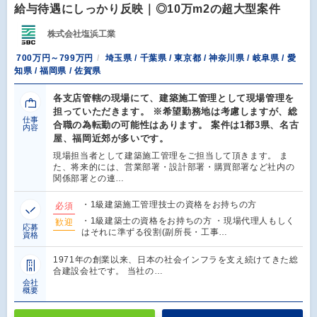
給与待遇にしっかり反映｜◎10万m2の超大型案件
株式会社塩浜工業
700万円～799万円
埼玉県 / 千葉県 / 東京都 / 神奈川県 / 岐阜県 / 愛
知県 / 福岡県 / 佐賀県
各支店管轄の現場にて、建築施工管理として現場管理を
担っていただきます。 ※希望勤務地は考慮しますが、総
仕事
合職の為転勤の可能性はあります。 案件は1都3県、名古
内容
屋、福岡近郊が多いです。
現場担当者として建築施工管理をご担当して頂きます。 ま
た、将来的には、営業部署・設計部署・購買部署など社内の
関係部署との連…
・1級建築施工管理技士の資格をお持ちの方
必須
・1級建築士の資格をお持ちの方 ・現場代理人もしく
歓迎
応募
はそれに準ずる役割(副所長・工事…
資格
1971年の創業以来、日本の社会インフラを支え続けてきた総
合建設会社です。 当社の…
会社
概要