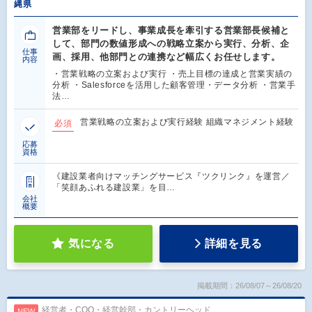
縄県
営業部をリードし、事業成長を牽引する営業部長候補と
して、部門の数値形成への戦略立案から実行、分析、企
仕事
画、採用、他部門との連携など幅広くお任せします。
内容
・営業戦略の立案および実行 ・売上目標の達成と営業実績の
分析 ・Salesforceを活用した顧客管理・データ分析 ・営業手
法…
営業戦略の立案および実行経験 組織マネジメント経験
必須
応募
資格
《建設業者向けマッチングサービス『ツクリンク』を運営／
「笑顔あふれる建設業」を目…
会社
概要
気になる
詳細を見る
掲載期間：26/08/07～26/08/20
経営者・COO・経営幹部・カントリーヘッド
NEW