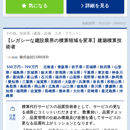
気になる
詳細を見る
掲載期間：25/11/20～29/02/10
その他、技術系（建築・設備・土木・プラント）
【レガシーな建設業界の積算領域を変革】建築積算技
術者
株式会社CORDER
500万円～799万円
北海道 / 青森県 / 岩手県 / 宮城県 / 秋田県 / 山形
県 / 福島県 / 茨城県 / 栃木県 / 群馬県 / 埼玉県 / 千葉県 / 東京都 / 神奈川
県 / 新潟県 / 富山県 / 石川県 / 福井県 / 山梨県 / 長野県 / 岐阜県 / 静岡県
/ 愛知県 / 三重県 / 滋賀県 / 京都府 / 大阪府 / 兵庫県 / 奈良県 / 和歌山県 /
鳥取県 / 島根県 / 岡山県 / 広島県 / 山口県 / 徳島県 / 香川県 / 愛媛県 / 高
知県 / 福岡県 / 佐賀県 / 長崎県 / 熊本県 / 大分県 / 宮崎県 / 鹿児島県 / 沖
縄県
積算代行サービスの品質技術者として、サービスの更な
る成長にコミットいただきます。 数量拾い、品質チェッ
仕事
ク、品質管理の仕組み構築及び改善を通してサービスの
内容
更なる品質向上がミッションとなります。