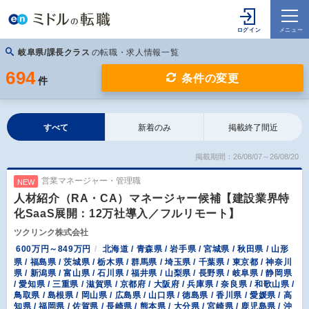
岐阜県/課長クラス
の転職・求人情報一覧
694
条件の変更
件
すべて
新着のみ
掲載終了間近
掲載期間：26/08/07～26/08/20
営業マネージャー・管理職
NEW
人材紹介（RA・CA）マネージャー候補【建設業界特
化SaaS展開：12万社導入／フルリモート】
ツクリンク株式会社
600万円～849万円
北海道 / 青森県 / 岩手県 / 宮城県 / 秋田県 / 山形
県 / 福島県 / 茨城県 / 栃木県 / 群馬県 / 埼玉県 / 千葉県 / 東京都 / 神奈川
県 / 新潟県 / 富山県 / 石川県 / 福井県 / 山梨県 / 長野県 / 岐阜県 / 静岡県
/ 愛知県 / 三重県 / 滋賀県 / 京都府 / 大阪府 / 兵庫県 / 奈良県 / 和歌山県 /
鳥取県 / 島根県 / 岡山県 / 広島県 / 山口県 / 徳島県 / 香川県 / 愛媛県 / 高
知県 / 福岡県 / 佐賀県 / 長崎県 / 熊本県 / 大分県 / 宮崎県 / 鹿児島県 / 沖