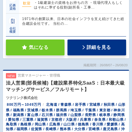
・1級建築士の資格をお持ちの方 ・現場代理人もしく
歓迎
応募
はそれに準ずる役割(副所長・工事…
資格
1971年の創業以来、日本の社会インフラを支え続けてきた総
合建設会社です。 当社の…
会社
概要
気になる
詳細を見る
掲載期間：26/08/07～26/08/20
営業マネージャー・管理職
NEW
法人営業(部長候補)【建設業界特化SaaS：日本最大級
マッチングサービス／フルリモート】
ツクリンク株式会社
800万円～1049万円
北海道 / 青森県 / 岩手県 / 宮城県 / 秋田県 / 山形
県 / 福島県 / 茨城県 / 栃木県 / 群馬県 / 埼玉県 / 千葉県 / 東京都 / 神奈川
県 / 新潟県 / 富山県 / 石川県 / 福井県 / 山梨県 / 長野県 / 岐阜県 / 静岡県
/ 愛知県 / 三重県 / 滋賀県 / 京都府 / 大阪府 / 兵庫県 / 奈良県 / 和歌山県 /
鳥取県 / 島根県 / 岡山県 / 広島県 / 山口県 / 徳島県 / 香川県 / 愛媛県 / 高
知県 / 福岡県 / 佐賀県 / 長崎県 / 熊本県 / 大分県 / 宮崎県 / 鹿児島県 / 沖