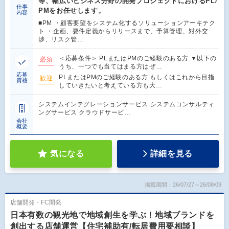
等、幅広いビジネス分野の開発プロジェクトにおけるPL/
仕事
PMをお任せします。
内容
■PM ・顧客要望をシステム化するソリューションアーキテク
ト ・企画、要件定義からリリースまで、予算管理、対外交
渉、リスク管…
＜応募条件＞ PLまたはPMのご経験のある方 ▼以下の
必須
うち、一つでも当てはまる方はぜ…
応募
PLまたはPMのご経験のある方 もしくはこれから目指
歓迎
資格
していきたいと考えている方も大…
システムインテグレーションサービス システムコンサルティ
ングサービス クラウドサービ…
会社
概要
気になる
詳細を見る
掲載期間：26/07/27～26/08/09
店舗開発・FC開発
日本有数の観光地で地域創生を学ぶ！地域ブランドを
創出する店舗運営【住宅補助有/転居費用要相談】