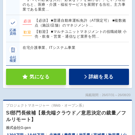
のもと、医療・介護・福祉サービスを展開する当社。主力事
業である重度…
【必須】 ■普通自動車運転免許（AT限定可） ■複数拠
必須
点（施設/店舗）のマネジメント…
応募
【歓迎】 ■マルチユニットマネジメントの役職経験 小
歓迎
資格
売・飲食・営業・通信など業界を問…
在宅介護事業、ITシステム事業
会社
概要
気になる
詳細を見る
掲載期間：26/07/31～26/08/20
プロジェクトマネージャー（Web・オープン系）
SI部門長候補【最先端クラウド／意思決定の裁量／フ
ルリモート】
株式会社G-gen
1300万円～1849万円
北海道 / 青森県 / 岩手県 / 宮城県 / 秋田県 / 山