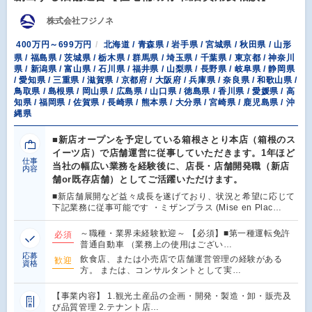
株式会社フジノネ
400万円～699万円
北海道 / 青森県 / 岩手県 / 宮城県 / 秋田県 / 山形
県 / 福島県 / 茨城県 / 栃木県 / 群馬県 / 埼玉県 / 千葉県 / 東京都 / 神奈川
県 / 新潟県 / 富山県 / 石川県 / 福井県 / 山梨県 / 長野県 / 岐阜県 / 静岡県
/ 愛知県 / 三重県 / 滋賀県 / 京都府 / 大阪府 / 兵庫県 / 奈良県 / 和歌山県 /
鳥取県 / 島根県 / 岡山県 / 広島県 / 山口県 / 徳島県 / 香川県 / 愛媛県 / 高
知県 / 福岡県 / 佐賀県 / 長崎県 / 熊本県 / 大分県 / 宮崎県 / 鹿児島県 / 沖
縄県
■新店オープンを予定している箱根さとり本店（箱根のス
イーツ店）で店舗運営に従事していただきます。1年ほど
仕事
当社の幅広い業務を経験後に、店長・店舗開発職（新店
内容
舗or既存店舗）としてご活躍いただけます。
■新店舗展開など益々成長を遂げており、状況と希望に応じて
下記業務に従事可能です ・ミザンプラス (Mise en Plac…
～職種・業界未経験歓迎～ 【必須】■第一種運転免許
必須
普通自動車 （業務上の使用はござい…
応募
飲食店、または小売店で店舗運営管理の経験がある
歓迎
資格
方。 または、コンサルタントとして実…
【事業内容】 1.観光土産品の企画・開発・製造・卸・販売及
び品質管理 2.テナント店…