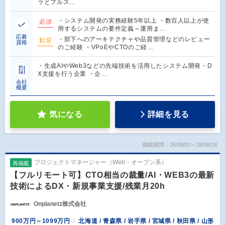
ラとフルス…
・システム開発の実務経験5年以上 ・数百人以上が使
必須
用するシステムの要件定義～運用ま…
応募
・部下へのアーキテクチャや品質管理などのレビュー
歓迎
資格
のご経験 ・VPoEやCTOのご経…
・生成AIやWeb3などの先端技術を活用したシステム開発・D
X支援を行う企業 ・企…
会社
概要
気になる
詳細を見る
掲載期間：26/08/03～26/08/16
プロジェクトマネージャー（Web・オープン系）
再掲載
【フルリモート可】CTO相当の裁量/AI・WEB3の最新
技術によるDX・新規事業支援/残業月20h
Onplanetz株式会社
900万円～1099万円
北海道 / 青森県 / 岩手県 / 宮城県 / 秋田県 / 山形