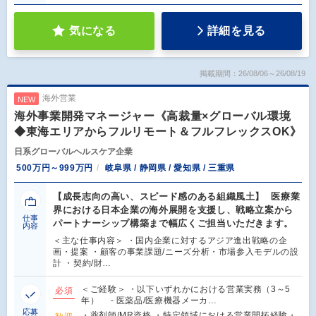
気になる
詳細を見る
掲載期間：26/08/06～26/08/19
海外営業
NEW
海外事業開発マネージャー《高裁量×グローバル環境
◆東海エリアからフルリモート＆フルフレックスOK》
日系グローバルヘルスケア企業
500万円～999万円
岐阜県 / 静岡県 / 愛知県 / 三重県
【成長志向の高い、スピード感のある組織風土】 医療業
界における日本企業の海外展開を支援し、戦略立案から
仕事
パートナーシップ構築まで幅広くご担当いただきます。
内容
＜主な仕事内容＞ ・国内企業に対するアジア進出戦略の企
画・提案 ・顧客の事業課題/ニーズ分析・市場参入モデルの設
計 ・契約/財…
＜ご経験＞ ・以下いずれかにおける営業実務（3～5
必須
年） - 医薬品/医療機器メーカ…
応募
・薬剤師/MR資格 ・特定領域における営業開拓経験・