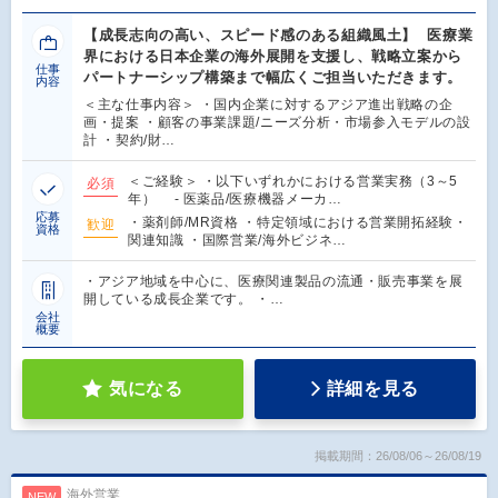
【成長志向の高い、スピード感のある組織風土】 医療業
界における日本企業の海外展開を支援し、戦略立案から
仕事
パートナーシップ構築まで幅広くご担当いただきます。
内容
＜主な仕事内容＞ ・国内企業に対するアジア進出戦略の企
画・提案 ・顧客の事業課題/ニーズ分析・市場参入モデルの設
計 ・契約/財…
＜ご経験＞ ・以下いずれかにおける営業実務（3～5
必須
年） - 医薬品/医療機器メーカ…
応募
・薬剤師/MR資格 ・特定領域における営業開拓経験・
歓迎
資格
関連知識 ・国際営業/海外ビジネ…
・アジア地域を中心に、医療関連製品の流通・販売事業を展
開している成長企業です。 ・…
会社
概要
気になる
詳細を見る
掲載期間：26/08/06～26/08/19
海外営業
NEW