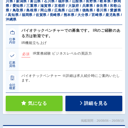
川県 / 新潟県 / 富山県 / 石川県 / 福井県 / 山梨県 / 長野県 / 岐阜県 / 静岡
県 / 愛知県 / 三重県 / 滋賀県 / 京都府 / 大阪府 / 兵庫県 / 奈良県 / 和歌山
県 / 鳥取県 / 島根県 / 岡山県 / 広島県 / 山口県 / 徳島県 / 香川県 / 愛媛県
/ 高知県 / 福岡県 / 佐賀県 / 長崎県 / 熊本県 / 大分県 / 宮崎県 / 鹿児島県 /
沖縄県
バイオテックベンチャーでの募集です。 IRのご経験のあ
る方は歓迎です。
仕事
内容
IR機能立ち上げ
IR業務経験 ビジネスレベルの英語力
必須
応募
資格
バイオテックベンチャー ※詳細は求人紹介時にご案内いたし
ます。
会社
概要
気になる
詳細を見る
掲載期間：26/08/06～26/08/19