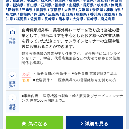
県 / 福島県 / 茨城県 / 栃木県 / 群馬県 / 埼玉県 / 千葉県 / 東京都 / 神奈川
県 / 新潟県 / 富山県 / 石川県 / 福井県 / 山梨県 / 長野県 / 岐阜県 / 静岡県
/ 愛知県 / 三重県 / 滋賀県 / 京都府 / 大阪府 / 兵庫県 / 奈良県 / 和歌山県 /
鳥取県 / 島根県 / 岡山県 / 広島県 / 山口県 / 徳島県 / 香川県 / 愛媛県 / 高
知県 / 福岡県 / 佐賀県 / 長崎県 / 熊本県 / 大分県 / 宮崎県 / 鹿児島県
皮膚科形成外科・美容外科レーザーを取り扱う当社の営
業として、担当エリアを中心としたお客様への営業活動
仕事
を行っていただきます。オンラインセミナーの企画や運
内容
営にも携わることができます。
弊社医療機器の営業が主な仕事です。 案件獲得にはオンライ
ンセミナー、学会、代理店勉強会などの方法で顧客との信頼
関係を構築し…
＜応募資格/応募条件＞ ■応募資格 営業経験3年以上
必須
■歓迎要件： ・医療業界での営業経験をお持ちの方
歓迎
応募
資格
■事業内容： 医療機器の製造・輸入販売及びサービスメンテナ
ンス 世界100ヵ国以上で…
会社
概要
気になる
詳細を見る