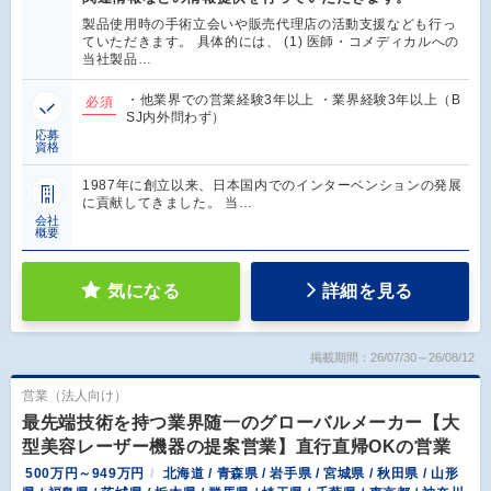
製品使用時の手術立会いや販売代理店の活動支援なども行っ
ていただきます。 具体的には、 (1) 医師・コメディカルへの
当社製品…
・他業界での営業経験3年以上 ・業界経験3年以上（B
必須
SJ内外問わず）
応募
資格
1987年に創立以来、日本国内でのインターベンションの発展
に貢献してきました。 当…
会社
概要
気になる
詳細を見る
掲載期間：26/07/30～26/08/12
営業（法人向け）
最先端技術を持つ業界随一のグローバルメーカー【大
型美容レーザー機器の提案営業】直行直帰OKの営業
500万円～949万円
北海道 / 青森県 / 岩手県 / 宮城県 / 秋田県 / 山形