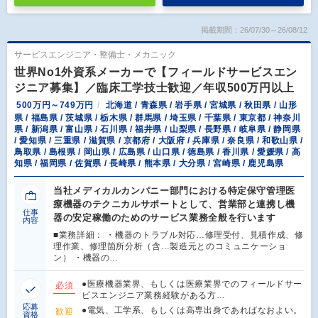
掲載期間：26/07/30～26/08/12
サービスエンジニア・整備士・メカニック
世界No1外資系メーカーで【フィールドサービスエン
ジニア募集】／臨床工学技士歓迎／年収500万円以上
500万円～749万円
北海道 / 青森県 / 岩手県 / 宮城県 / 秋田県 / 山形
県 / 福島県 / 茨城県 / 栃木県 / 群馬県 / 埼玉県 / 千葉県 / 東京都 / 神奈川
県 / 新潟県 / 富山県 / 石川県 / 福井県 / 山梨県 / 長野県 / 岐阜県 / 静岡県
/ 愛知県 / 三重県 / 滋賀県 / 京都府 / 大阪府 / 兵庫県 / 奈良県 / 和歌山県 /
鳥取県 / 島根県 / 岡山県 / 広島県 / 山口県 / 徳島県 / 香川県 / 愛媛県 / 高
知県 / 福岡県 / 佐賀県 / 長崎県 / 熊本県 / 大分県 / 宮崎県 / 鹿児島県
当社メディカルカンパニー部門における特定保守管理医
療機器のテクニカルサポートとして、営業部と連携し機
仕事
器の安定稼働のためのサービス業務全般を行います
内容
■業務詳細： ・機器のトラブル対応…修理受付、見積作成、修
理作業、修理箇所分析（含…製造元とのコミュニケーショ
ン） ・機器の…
●医療機器業界、もしくは医療業界でのフィールドサー
必須
ビスエンジニア業務経験がある方…
応募
●電気、工学系、もしくは高専出身であればなおよい。
歓迎
資格