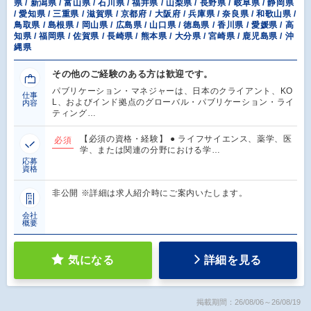
県 / 新潟県 / 富山県 / 石川県 / 福井県 / 山梨県 / 長野県 / 岐阜県 / 静岡県
/ 愛知県 / 三重県 / 滋賀県 / 京都府 / 大阪府 / 兵庫県 / 奈良県 / 和歌山県 /
鳥取県 / 島根県 / 岡山県 / 広島県 / 山口県 / 徳島県 / 香川県 / 愛媛県 / 高
知県 / 福岡県 / 佐賀県 / 長崎県 / 熊本県 / 大分県 / 宮崎県 / 鹿児島県 / 沖
縄県
その他のご経験のある方は歓迎です。
パブリケーション・マネジャーは、日本のクライアント、KO
仕事
L、およびインド拠点のグローバル・パブリケーション・ライ
内容
ティング…
【必須の資格・経験】 ● ライフサイエンス、薬学、医
必須
学、または関連の分野における学…
応募
資格
非公開 ※詳細は求人紹介時にご案内いたします。
会社
概要
気になる
詳細を見る
掲載期間：26/08/06～26/08/19