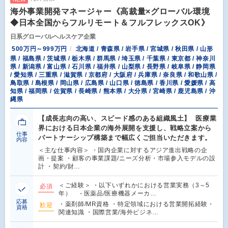
海外事業開発マネージャー《高裁量×グローバル環境
◆日本全国からフルリモート＆フルフレックスOK》
日系グローバルヘルスケア企業
500万円～999万円
北海道 / 青森県 / 岩手県 / 宮城県 / 秋田県 / 山形
県 / 福島県 / 茨城県 / 栃木県 / 群馬県 / 埼玉県 / 千葉県 / 東京都 / 神奈川
県 / 新潟県 / 富山県 / 石川県 / 福井県 / 山梨県 / 長野県 / 岐阜県 / 静岡県
/ 愛知県 / 三重県 / 滋賀県 / 京都府 / 大阪府 / 兵庫県 / 奈良県 / 和歌山県 /
鳥取県 / 島根県 / 岡山県 / 広島県 / 山口県 / 徳島県 / 香川県 / 愛媛県 / 高
知県 / 福岡県 / 佐賀県 / 長崎県 / 熊本県 / 大分県 / 宮崎県 / 鹿児島県 / 沖
縄県
【成長志向の高い、スピード感のある組織風土】 医療業
界における日本企業の海外展開を支援し、戦略立案から
仕事
パートナーシップ構築まで幅広くご担当いただきます。
内容
＜主な仕事内容＞ ・国内企業に対するアジア進出戦略の企
画・提案 ・顧客の事業課題/ニーズ分析・市場参入モデルの設
計 ・契約/財…
＜ご経験＞ ・以下いずれかにおける営業実務（3～5
必須
年） - 医薬品/医療機器メーカ…
応募
・薬剤師/MR資格 ・特定領域における営業開拓経験・
歓迎
資格
関連知識 ・国際営業/海外ビジネ…