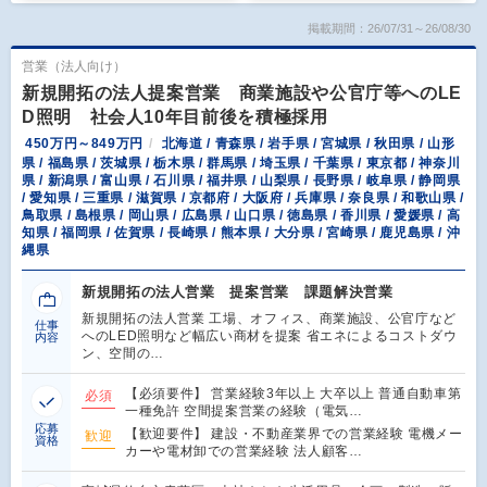
掲載期間：26/07/31～26/08/30
営業（法人向け）
新規開拓の法人提案営業 商業施設や公官庁等へのLE
D照明 社会人10年目前後を積極採用
450万円～849万円
北海道 / 青森県 / 岩手県 / 宮城県 / 秋田県 / 山形
県 / 福島県 / 茨城県 / 栃木県 / 群馬県 / 埼玉県 / 千葉県 / 東京都 / 神奈川
県 / 新潟県 / 富山県 / 石川県 / 福井県 / 山梨県 / 長野県 / 岐阜県 / 静岡県
/ 愛知県 / 三重県 / 滋賀県 / 京都府 / 大阪府 / 兵庫県 / 奈良県 / 和歌山県 /
鳥取県 / 島根県 / 岡山県 / 広島県 / 山口県 / 徳島県 / 香川県 / 愛媛県 / 高
知県 / 福岡県 / 佐賀県 / 長崎県 / 熊本県 / 大分県 / 宮崎県 / 鹿児島県 / 沖
縄県
新規開拓の法人営業 提案営業 課題解決営業
新規開拓の法人営業 工場、オフィス、商業施設、公官庁など
仕事
へのLED照明など幅広い商材を提案 省エネによるコストダウ
内容
ン、空間の…
【必須要件】 営業経験3年以上 大卒以上 普通自動車第
必須
一種免許 空間提案営業の経験（電気…
応募
【歓迎要件】 建設・不動産業界での営業経験 電機メー
歓迎
資格
カーや電材卸での営業経験 法人顧客…