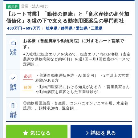
営業（法人向け）
再掲載
【ルート営業】「動物の健康」と「畜水産物の高付加
価値化」を縁の下で支える動物用医薬品の専門商社
400万円～699万円
岐阜県 / 静岡県 / 愛知県 / 三重県
お客様（畜産農家や動物病院）に対するルート営業で
す。
仕事
内容
●入社後は担当エリアを決めて、担当エリア内のお客様（畜産
農家や動物病院など約60軒）を週1回～月1回程度のペースで
定期的…
・普通自動車運転免許（AT限定可） ・2年以上の営業
必須
経験がある方
応募
・動物用医薬品における知見がある方 ・畜産農家さん
歓迎
資格
や動物病院を顧客とした営業経験が…
◎動物用医薬品（畜産用、コンパニオンアニマル用、水産養
殖用）、飼料添加物、混合飼…
会社
概要
気になる
詳細を見る