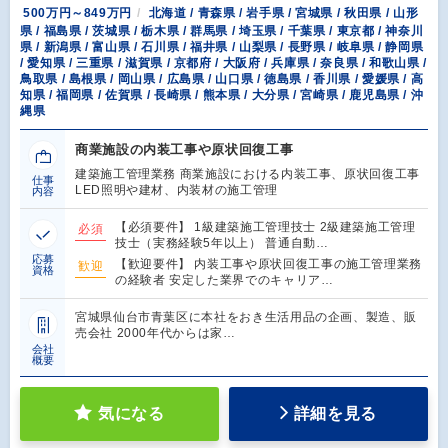
500万円～849万円
北海道 / 青森県 / 岩手県 / 宮城県 / 秋田県 / 山形
県 / 福島県 / 茨城県 / 栃木県 / 群馬県 / 埼玉県 / 千葉県 / 東京都 / 神奈川
県 / 新潟県 / 富山県 / 石川県 / 福井県 / 山梨県 / 長野県 / 岐阜県 / 静岡県
/ 愛知県 / 三重県 / 滋賀県 / 京都府 / 大阪府 / 兵庫県 / 奈良県 / 和歌山県 /
鳥取県 / 島根県 / 岡山県 / 広島県 / 山口県 / 徳島県 / 香川県 / 愛媛県 / 高
知県 / 福岡県 / 佐賀県 / 長崎県 / 熊本県 / 大分県 / 宮崎県 / 鹿児島県 / 沖
縄県
商業施設の内装工事や原状回復工事
建築施工管理業務 商業施設における内装工事、原状回復工事
仕事
LED照明や建材、内装材の施工管理
内容
【必須要件】 1級建築施工管理技士 2級建築施工管理
必須
技士（実務経験5年以上） 普通自動…
応募
【歓迎要件】 内装工事や原状回復工事の施工管理業務
歓迎
資格
の経験者 安定した業界でのキャリア…
宮城県仙台市青葉区に本社をおき生活用品の企画、製造、販
売会社 2000年代からは家…
会社
概要
気になる
詳細を見る