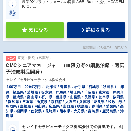
農業DXプラットフォームの提供 AGRI Suiteの提供 ACADEM
IC Sui…
会社
概要
気になる
詳細を見る
掲載期間：26/08/06～26/08/19
研究・開発（医薬品）
NEW
CMCシニアマネージャー（血液分野の細胞治療・遺伝
子治療製品開発）
セレイドセラピューティクス株式会社
800万円～9999万円
北海道 / 青森県 / 岩手県 / 宮城県 / 秋田県 / 山形
県 / 福島県 / 茨城県 / 栃木県 / 群馬県 / 埼玉県 / 千葉県 / 東京都 / 神奈川
県 / 新潟県 / 富山県 / 石川県 / 福井県 / 山梨県 / 長野県 / 岐阜県 / 静岡県
/ 愛知県 / 三重県 / 滋賀県 / 京都府 / 大阪府 / 兵庫県 / 奈良県 / 和歌山県 /
鳥取県 / 島根県 / 岡山県 / 広島県 / 山口県 / 徳島県 / 香川県 / 愛媛県 / 高
知県 / 福岡県 / 佐賀県 / 長崎県 / 熊本県 / 大分県 / 宮崎県 / 鹿児島県 / 沖
縄県
セレイドセラピューティクス株式会社での募集です。 創