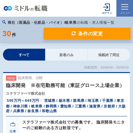
商社（医薬品・化粧品・バイオ）/岐阜県
の転職・求人情報一覧
30
条件の変更
件
すべて
新着のみ
掲載終了間近
掲載期間：26/08/06～26/08/19
臨床開発、治験
NEW
臨床開発 ※在宅勤務可能（東証グロース上場企業）
ステラファーマ株式会社
500万円～649万円
茨城県 / 栃木県 / 群馬県 / 埼玉県 / 千葉県 / 東京
都 / 神奈川県 / 岐阜県 / 静岡県 / 愛知県 / 三重県 / 滋賀県 / 京都府 / 大阪
府 / 兵庫県 / 奈良県 / 和歌山県
ステラファーマ株式会社での募集です。 臨床開発モニタ
ーのご経験のある方は歓迎です。
仕事