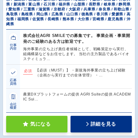
県 / 新潟県 / 富山県 / 石川県 / 福井県 / 山梨県 / 長野県 / 岐阜県 / 静岡県
/ 愛知県 / 三重県 / 滋賀県 / 京都府 / 大阪府 / 兵庫県 / 奈良県 / 和歌山県 /
鳥取県 / 島根県 / 岡山県 / 広島県 / 山口県 / 徳島県 / 香川県 / 愛媛県 / 高
知県 / 福岡県 / 佐賀県 / 長崎県 / 熊本県 / 大分県 / 宮崎県 / 鹿児島県 / 沖
縄県
株式会社AGRI SMILEでの募集です。 事業企画・事業開
発のご経験のある方は歓迎です。
仕事
内容
海外事業の立ち上げ責任者候補として、戦略策定から実行、
組織構築などをお任せします。 当社の主力製品であるバイオ
スティミュラ…
【必須（MUST）】 ・新規海外事業の立ち上げ経験
必須
（企画から実行までの全体管理） ・…
応募
資格
農業DXプラットフォームの提供 AGRI Suiteの提供 ACADEM
IC Sui…
会社
概要
気になる
詳細を見る