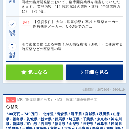
内容
同社の臨床開発部において、臨床開発業務を担当していただ
きます。 業務内容 （1）臨床試験の管理・遂行（予算管理含
む） （2）治…
【必須条件】 大学（理系学部）卒以上 製薬メーカー、
必須
医療機器メーカー、CRO等でのご…
応募
資格
ホウ素化合物による中性子がん捕捉療法（BNCT）に使用する
治療薬などの医薬品の製…
会社
概要
気になる
詳細を見る
掲載期間：26/08/06～26/08/19
MR（医薬情報担当者）・MS（医薬品卸販売担当者）
NEW
◇MR
500万円～749万円
北海道 / 青森県 / 岩手県 / 宮城県 / 秋田県 / 山形
県 / 福島県 / 茨城県 / 栃木県 / 群馬県 / 埼玉県 / 千葉県 / 東京都 / 神奈川
県 / 新潟県 / 富山県 / 石川県 / 福井県 / 山梨県 / 長野県 / 岐阜県 / 静岡県
/ 愛知県 / 三重県 / 滋賀県 / 京都府 / 大阪府 / 兵庫県 / 奈良県 / 和歌山県 /