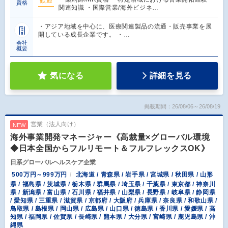
歓迎
資格
関連知識 ・国際営業/海外ビジネ…
・アジア地域を中心に、医療関連製品の流通・販売事業を展
開している成長企業です。 ・…
会社
概要
気になる
詳細を見る
掲載期間：26/08/06～26/08/19
営業（法人向け）
NEW
海外事業開発マネージャー《高裁量×グローバル環境
◆日本全国からフルリモート＆フルフレックスOK》
日系グローバルヘルスケア企業
500万円～999万円
北海道 / 青森県 / 岩手県 / 宮城県 / 秋田県 / 山形
県 / 福島県 / 茨城県 / 栃木県 / 群馬県 / 埼玉県 / 千葉県 / 東京都 / 神奈川
県 / 新潟県 / 富山県 / 石川県 / 福井県 / 山梨県 / 長野県 / 岐阜県 / 静岡県
/ 愛知県 / 三重県 / 滋賀県 / 京都府 / 大阪府 / 兵庫県 / 奈良県 / 和歌山県 /
鳥取県 / 島根県 / 岡山県 / 広島県 / 山口県 / 徳島県 / 香川県 / 愛媛県 / 高
知県 / 福岡県 / 佐賀県 / 長崎県 / 熊本県 / 大分県 / 宮崎県 / 鹿児島県 / 沖
縄県