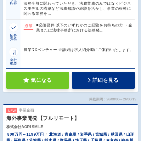
内容
法務全般に関わっていただき、法務業務のみではなくビジネ
スモデルの構築など法務知識や経験を活かし、事業の根幹に
関わる業務を…
■必須要件 以下のいずれかのご経験をお持ちの方 ・企
必須
業または法律事務所における法務経…
応募
資格
農業DXベンチャー ※詳細は求人紹介時にご案内いたします。
会社
概要
気になる
詳細を見る
掲載期間：26/08/06～26/08/19
事業企画
NEW
海外事業開発【フルリモート】
株式会社AGRI SMILE
800万円～1199万円
北海道 / 青森県 / 岩手県 / 宮城県 / 秋田県 / 山形
県 / 福島県 / 茨城県 / 栃木県 / 群馬県 / 埼玉県 / 千葉県 / 東京都 / 神奈川