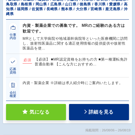
鳥取県 / 島根県 / 岡山県 / 広島県 / 山口県 / 徳島県 / 香川県 / 愛媛県 / 高
知県 / 福岡県 / 佐賀県 / 長崎県 / 熊本県 / 大分県 / 宮崎県 / 鹿児島県 / 沖
縄県
内資・製薬企業での募集です。 MRのご経験のある方は
歓迎です。
仕事
内容
MRとして大学病院や地域基幹病院等といった医療機関に訪問
し、放射性医薬品に関する適正使用情報の提供提供や放射性
医薬品を使…
【必須】 ■MR認定資格をお持ちの方 ■第一種運転免許
必須
普通自動車 【こんな方におすすめ…
応募
資格
内資・製薬企業 ※詳細は求人紹介時にご案内いたします。
会社
概要
気になる
詳細を見る
掲載期間：26/08/06～26/08/19