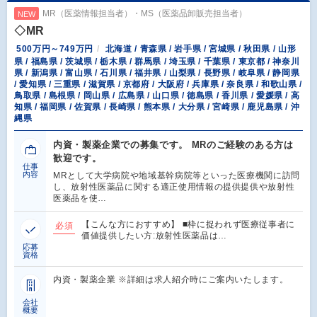
MR（医薬情報担当者）・MS（医薬品卸販売担当者）
NEW
◇MR
500万円～749万円
北海道 / 青森県 / 岩手県 / 宮城県 / 秋田県 / 山形
県 / 福島県 / 茨城県 / 栃木県 / 群馬県 / 埼玉県 / 千葉県 / 東京都 / 神奈川
県 / 新潟県 / 富山県 / 石川県 / 福井県 / 山梨県 / 長野県 / 岐阜県 / 静岡県
/ 愛知県 / 三重県 / 滋賀県 / 京都府 / 大阪府 / 兵庫県 / 奈良県 / 和歌山県 /
鳥取県 / 島根県 / 岡山県 / 広島県 / 山口県 / 徳島県 / 香川県 / 愛媛県 / 高
知県 / 福岡県 / 佐賀県 / 長崎県 / 熊本県 / 大分県 / 宮崎県 / 鹿児島県 / 沖
縄県
内資・製薬企業での募集です。 MRのご経験のある方は
歓迎です。
仕事
内容
MRとして大学病院や地域基幹病院等といった医療機関に訪問
し、放射性医薬品に関する適正使用情報の提供提供や放射性
医薬品を使…
【こんな方におすすめ】 ■枠に捉われず医療従事者に
必須
価値提供したい方:放射性医薬品は…
応募
資格
内資・製薬企業 ※詳細は求人紹介時にご案内いたします。
会社
概要