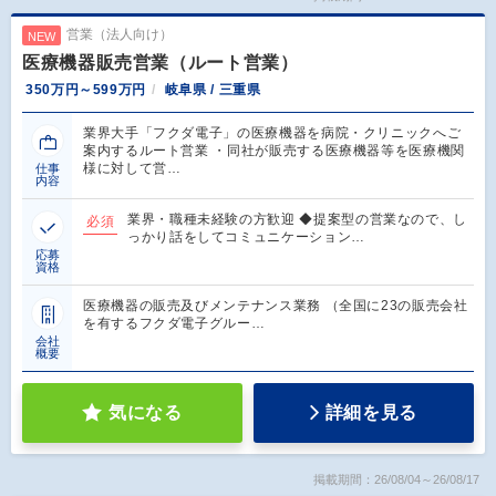
営業（法人向け）
NEW
医療機器販売営業（ルート営業）
350万円～599万円
岐阜県 / 三重県
業界大手「フクダ電子」の医療機器を病院・クリニックへご
案内するルート営業 ・同社が販売する医療機器等を医療機関
様に対して営…
仕事
内容
業界・職種未経験の方歓迎 ◆提案型の営業なので、し
必須
っかり話をしてコミュニケーション…
応募
資格
医療機器の販売及びメンテナンス業務 （全国に23の販売会社
を有するフクダ電子グルー…
会社
概要
気になる
詳細を見る
掲載期間：26/08/04～26/08/17