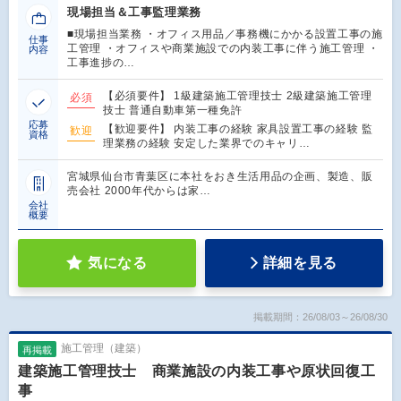
現場担当＆工事監理業務
■現場担当業務 ・オフィス用品／事務機にかかる設置工事の施
仕事
工管理 ・オフィスや商業施設での内装工事に伴う施工管理 ・
内容
工事進捗の…
【必須要件】 1級建築施工管理技士 2級建築施工管理
必須
技士 普通自動車第一種免許
応募
【歓迎要件】 内装工事の経験 家具設置工事の経験 監
歓迎
資格
理業務の経験 安定した業界でのキャリ…
宮城県仙台市青葉区に本社をおき生活用品の企画、製造、販
売会社 2000年代からは家…
会社
概要
気になる
詳細を見る
掲載期間：26/08/03～26/08/30
施工管理（建築）
再掲載
建築施工管理技士 商業施設の内装工事や原状回復工
事