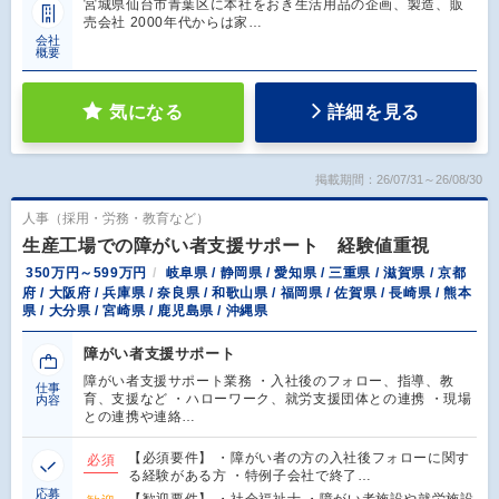
宮城県仙台市青葉区に本社をおき生活用品の企画、製造、販
売会社 2000年代からは家…
会社
概要
気になる
詳細を見る
掲載期間：26/07/31～26/08/30
人事（採用・労務・教育など）
生産工場での障がい者支援サポート 経験値重視
350万円～599万円
岐阜県 / 静岡県 / 愛知県 / 三重県 / 滋賀県 / 京都
府 / 大阪府 / 兵庫県 / 奈良県 / 和歌山県 / 福岡県 / 佐賀県 / 長崎県 / 熊本
県 / 大分県 / 宮崎県 / 鹿児島県 / 沖縄県
障がい者支援サポート
障がい者支援サポート業務 ・入社後のフォロー、指導、教
仕事
育、支援など ・ハローワーク、就労支援団体との連携 ・現場
内容
との連携や連絡…
【必須要件】 ・障がい者の方の入社後フォローに関す
必須
る経験がある方 ・特例子会社で終了…
応募
【歓迎要件】 ・社会福祉士 ・障がい者施設や就労施設