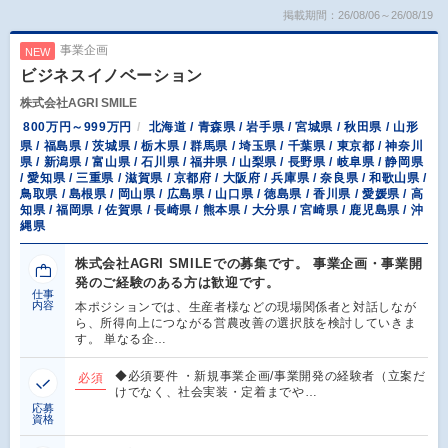
掲載期間：26/08/06～26/08/19
事業企画
NEW
ビジネスイノベーション
株式会社AGRI SMILE
800万円～999万円
北海道 / 青森県 / 岩手県 / 宮城県 / 秋田県 / 山形
県 / 福島県 / 茨城県 / 栃木県 / 群馬県 / 埼玉県 / 千葉県 / 東京都 / 神奈川
県 / 新潟県 / 富山県 / 石川県 / 福井県 / 山梨県 / 長野県 / 岐阜県 / 静岡県
/ 愛知県 / 三重県 / 滋賀県 / 京都府 / 大阪府 / 兵庫県 / 奈良県 / 和歌山県 /
鳥取県 / 島根県 / 岡山県 / 広島県 / 山口県 / 徳島県 / 香川県 / 愛媛県 / 高
知県 / 福岡県 / 佐賀県 / 長崎県 / 熊本県 / 大分県 / 宮崎県 / 鹿児島県 / 沖
縄県
株式会社AGRI SMILEでの募集です。 事業企画・事業開
発のご経験のある方は歓迎です。
仕事
内容
本ポジションでは、生産者様などの現場関係者と対話しなが
ら、所得向上につながる営農改善の選択肢を検討していきま
す。 単なる企…
◆必須要件 ・新規事業企画/事業開発の経験者（立案だ
必須
けでなく、社会実装・定着までや…
応募
資格