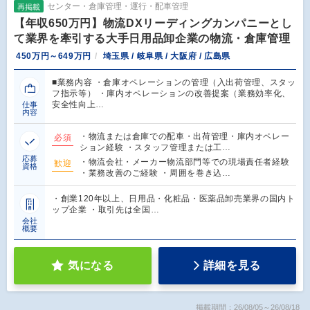
センター・倉庫管理・運行・配車管理
再掲載
【年収650万円】物流DXリーディングカンパニーとし
て業界を牽引する大手日用品卸企業の物流・倉庫管理
450万円～649万円
埼玉県 / 岐阜県 / 大阪府 / 広島県
■業務内容 ・倉庫オペレーションの管理（入出荷管理、スタッ
フ指示等） ・庫内オペレーションの改善提案（業務効率化、
安全性向上…
仕事
内容
・物流または倉庫での配車・出荷管理・庫内オペレー
必須
ション経験 ・スタッフ管理または工…
応募
・物流会社・メーカー物流部門等での現場責任者経験
歓迎
資格
・業務改善のご経験 ・周囲を巻き込…
・創業120年以上、日用品・化粧品・医薬品卸売業界の国内ト
ップ企業 ・取引先は全国…
会社
概要
気になる
詳細を見る
掲載期間：26/08/05～26/08/18