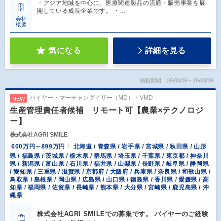
・アジア地域を中心に、医療関連製品の流通・販売事業を展
開している成長企業です。 ・…
会社
概要
気になる
詳細を見る
掲載期間：26/08/06～26/08/19
バイヤー・マーチャンダイザー（MD）・VMD
NEW
生産管理責任者候補 リモート可【農業×テクノロジ
ー】
株式会社AGRI SMILE
600万円～899万円
北海道 / 青森県 / 岩手県 / 宮城県 / 秋田県 / 山形
県 / 福島県 / 茨城県 / 栃木県 / 群馬県 / 埼玉県 / 千葉県 / 東京都 / 神奈川
県 / 新潟県 / 富山県 / 石川県 / 福井県 / 山梨県 / 長野県 / 岐阜県 / 静岡県
/ 愛知県 / 三重県 / 滋賀県 / 京都府 / 大阪府 / 兵庫県 / 奈良県 / 和歌山県 /
鳥取県 / 島根県 / 岡山県 / 広島県 / 山口県 / 徳島県 / 香川県 / 愛媛県 / 高
知県 / 福岡県 / 佐賀県 / 長崎県 / 熊本県 / 大分県 / 宮崎県 / 鹿児島県 / 沖
縄県
株式会社AGRI SMILEでの募集です。 バイヤーのご経験