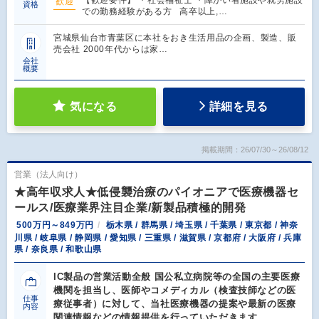
歓迎
資格
での勤務経験がある方 高卒以上,…
宮城県仙台市青葉区に本社をおき生活用品の企画、製造、販
売会社 2000年代からは家…
会社
概要
気になる
詳細を見る
掲載期間：26/07/30～26/08/12
営業（法人向け）
★高年収求人★低侵襲治療のパイオニアで医療機器セ
ールス/医療業界注目企業/新製品積極的開発
500万円～849万円
栃木県 / 群馬県 / 埼玉県 / 千葉県 / 東京都 / 神奈
川県 / 岐阜県 / 静岡県 / 愛知県 / 三重県 / 滋賀県 / 京都府 / 大阪府 / 兵庫
県 / 奈良県 / 和歌山県
IC製品の営業活動全般 国公私立病院等の全国の主要医療
機関を担当し、医師やコメディカル（検査技師などの医
仕事
療従事者）に対して、当社医療機器の提案や最新の医療
内容
関連情報などの情報提供を行っていただきます。