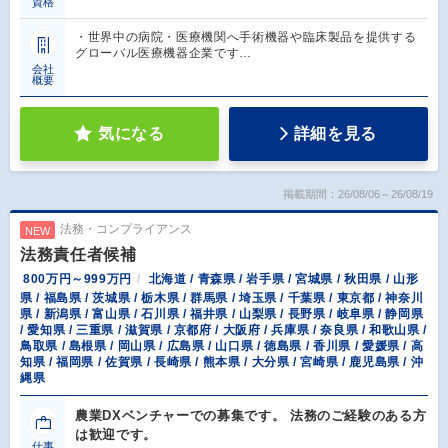
資格
・世界中の病院・医療機関へ手術機器や臨床製品を提供する
グローバル医療機器企業です…
会社
概要
気になる
詳細を見る
掲載期間：26/08/06～26/08/19
法務・コンプライアンス
NEW
法務責任者候補
800万円～999万円
北海道 / 青森県 / 岩手県 / 宮城県 / 秋田県 / 山形
県 / 福島県 / 茨城県 / 栃木県 / 群馬県 / 埼玉県 / 千葉県 / 東京都 / 神奈川
県 / 新潟県 / 富山県 / 石川県 / 福井県 / 山梨県 / 長野県 / 岐阜県 / 静岡県
/ 愛知県 / 三重県 / 滋賀県 / 京都府 / 大阪府 / 兵庫県 / 奈良県 / 和歌山県 /
鳥取県 / 島根県 / 岡山県 / 広島県 / 山口県 / 徳島県 / 香川県 / 愛媛県 / 高
知県 / 福岡県 / 佐賀県 / 長崎県 / 熊本県 / 大分県 / 宮崎県 / 鹿児島県 / 沖
縄県
農業DXベンチャーでの募集です。 法務のご経験のある方
は歓迎です。
仕事