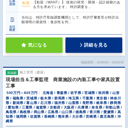
応募
【歓迎（WANT）】 技術の研究・開発・設計経験のあ
歓迎
資格
る方を求めています。 特許調査を…
当社は、特許庁登録調査機関として、特許庁審査官が特許出
願発明の新規性・進歩性を判…
会社
概要
気になる
詳細を見る
掲載期間：26/08/03～26/08/30
施工管理（建築）
再掲載
現場担当＆工事監理 商業施設の内装工事や家具設置
工事
500万円～849万円
北海道 / 青森県 / 岩手県 / 宮城県 / 秋田県 / 山形
県 / 福島県 / 茨城県 / 栃木県 / 群馬県 / 埼玉県 / 千葉県 / 東京都 / 神奈川
県 / 新潟県 / 富山県 / 石川県 / 福井県 / 山梨県 / 長野県 / 岐阜県 / 静岡県
/ 愛知県 / 三重県 / 滋賀県 / 京都府 / 大阪府 / 兵庫県 / 奈良県 / 和歌山県 /
鳥取県 / 島根県 / 岡山県 / 広島県 / 山口県 / 徳島県 / 香川県 / 愛媛県 / 高
知県 / 福岡県 / 佐賀県 / 長崎県 / 熊本県 / 大分県 / 宮崎県 / 鹿児島県 / 沖
縄県