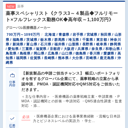
薬事
NEW
薬事スペシャリスト《クラス3～４製品◆フルリモー
ト×フルフレックス勤務OK◆高年収～1,100万円》
グローバル医療機器メーカー
700万円～1099万円
北海道 / 青森県 / 岩手県 / 宮城県 / 秋田県 / 山形
県 / 福島県 / 茨城県 / 栃木県 / 群馬県 / 埼玉県 / 千葉県 / 東京都 / 神奈川
県 / 新潟県 / 富山県 / 石川県 / 福井県 / 山梨県 / 長野県 / 岐阜県 / 静岡県
/ 愛知県 / 三重県 / 滋賀県 / 京都府 / 大阪府 / 兵庫県 / 奈良県 / 和歌山県 /
鳥取県 / 島根県 / 岡山県 / 広島県 / 山口県 / 徳島県 / 香川県 / 愛媛県 / 高
知県 / 福岡県 / 佐賀県 / 長崎県 / 熊本県 / 大分県 / 宮崎県 / 鹿児島県 / 沖
縄県
【新規製品の申請ご担当チャンス】 幅広いポートフォリ
オを有するグローバル企業にて、薬事戦略の立案から承
仕事
認申請、PMDA・認証機関対応やQMS対応をご担当いた
内容
だきます。
＜主な仕事内容＞ ・医療機器の薬事戦略立案・申請業務 ・P
MDA・認証機関との折衝・申請対応 ・QMS適合性調査・監査
対応 ・添…
・医療機器企業における薬事業務経験 ・流暢な日本語
必須
力とビジネスレベルの英語力 ・学士…
応募