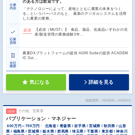
のある方は歓迎です。
仕事
内容
「テクノロジーによって、産地とともに農業の未来をつく
る」というパーパスのもと、 最新のデジタルシステムを活用
した農業の業務…
【必須（MUST）】 食品、薬品、化成品いずれかの生
必須
産/製造管理の業務経験3年…
応募
資格
農業DXプラットフォームの提供 AGRI Suiteの提供 ACADEM
IC Sui…
会社
概要
気になる
詳細を見る
掲載期間：26/08/06～26/08/19
その他、営業系
NEW
パブリケーション・マネジャー
600万円～799万円
北海道 / 青森県 / 岩手県 / 宮城県 / 秋田県 / 山形
県 / 福島県 / 茨城県 / 栃木県 / 群馬県 / 埼玉県 / 千葉県 / 東京都 / 神奈川