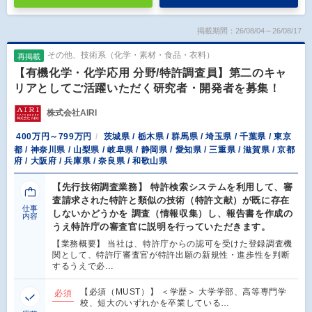
掲載期間：26/08/04～26/08/17
その他、技術系（化学・素材・食品・衣料）
再掲載
【有機化学・化学応用 分野/特許調査員】第二のキャ
リアとしてご活躍いただく研究者・開発者を募集！
株式会社AIRI
400万円～799万円
茨城県 / 栃木県 / 群馬県 / 埼玉県 / 千葉県 / 東京
都 / 神奈川県 / 山梨県 / 岐阜県 / 静岡県 / 愛知県 / 三重県 / 滋賀県 / 京都
府 / 大阪府 / 兵庫県 / 奈良県 / 和歌山県
【先行技術調査業務】 特許検索システムを利用して、審
査請求された特許と類似の技術（特許文献）が既に存在
仕事
しないかどうかを 調査（情報収集）し、報告書を作成の
内容
うえ特許庁の審査官に説明を行っていただきます。
【業務概要】 当社は、特許庁からの認可を受けた登録調査機
関として、特許庁審査官が特許出願の新規性・進歩性を判断
するうえで必…
【必須（MUST）】 ＜学歴＞ 大学学部、高等専門学
必須
校、短大のいずれかを卒業している…