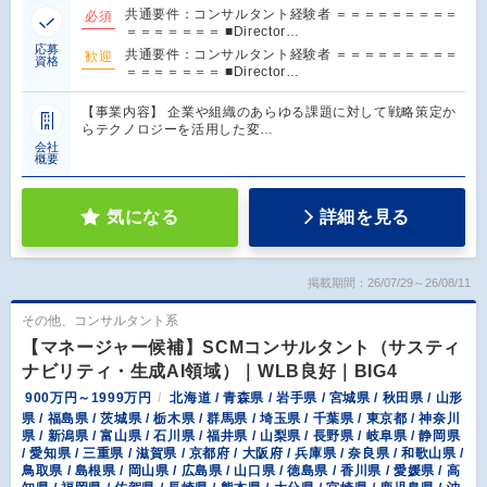
共通要件：コンサルタント経験者 ＝＝＝＝＝＝＝＝＝
必須
＝＝＝＝＝＝＝ ■Director…
応募
共通要件：コンサルタント経験者 ＝＝＝＝＝＝＝＝＝
歓迎
資格
＝＝＝＝＝＝＝ ■Director…
【事業内容】 企業や組織のあらゆる課題に対して戦略策定か
らテクノロジーを活用した変…
会社
概要
気になる
詳細を見る
掲載期間：26/07/29～26/08/11
その他、コンサルタント系
【マネージャー候補】SCMコンサルタント（サスティ
ナビリティ・生成AI領域）｜WLB良好｜BIG4
900万円～1999万円
北海道 / 青森県 / 岩手県 / 宮城県 / 秋田県 / 山形
県 / 福島県 / 茨城県 / 栃木県 / 群馬県 / 埼玉県 / 千葉県 / 東京都 / 神奈川
県 / 新潟県 / 富山県 / 石川県 / 福井県 / 山梨県 / 長野県 / 岐阜県 / 静岡県
/ 愛知県 / 三重県 / 滋賀県 / 京都府 / 大阪府 / 兵庫県 / 奈良県 / 和歌山県 /
鳥取県 / 島根県 / 岡山県 / 広島県 / 山口県 / 徳島県 / 香川県 / 愛媛県 / 高