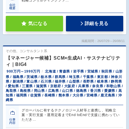
戦略コンサルティングファ…
会社
概要
気になる
詳細を見る
掲載期間：26/07/29～26/08/11
その他、コンサルタント系
【マネージャー候補】SCM×生成AI・サステナビリテ
ィ｜BIG4
900万円～1999万円
北海道 / 青森県 / 岩手県 / 宮城県 / 秋田県 / 山形
県 / 福島県 / 茨城県 / 栃木県 / 群馬県 / 埼玉県 / 千葉県 / 東京都 / 神奈川
県 / 新潟県 / 富山県 / 石川県 / 福井県 / 山梨県 / 長野県 / 岐阜県 / 静岡県
/ 愛知県 / 三重県 / 滋賀県 / 京都府 / 大阪府 / 兵庫県 / 奈良県 / 和歌山県 /
鳥取県 / 島根県 / 岡山県 / 広島県 / 山口県 / 徳島県 / 香川県 / 愛媛県 / 高
知県 / 福岡県 / 佐賀県 / 長崎県 / 熊本県 / 大分県 / 宮崎県 / 鹿児島県 / 沖
縄県
グローバルに有するテクノロジー人材等と連携し、戦略立
案・実行支援・運用定着までEnd toEndで支援に携わってい
ただき…
仕事
内容