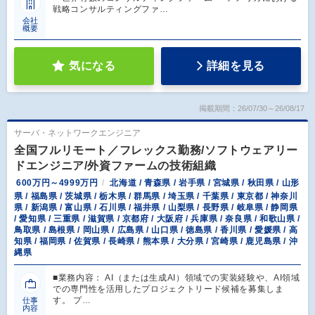
戦略コンサルティングファ…
会社
概要
気になる
詳細を見る
掲載期間：26/07/30～26/08/17
サーバ・ネットワークエンジニア
全国フルリモート／フレックス勤務/ソフトウェアリー
ドエンジニア/外資ファームの技術組織
600万円～4999万円
北海道 / 青森県 / 岩手県 / 宮城県 / 秋田県 / 山形
県 / 福島県 / 茨城県 / 栃木県 / 群馬県 / 埼玉県 / 千葉県 / 東京都 / 神奈川
県 / 新潟県 / 富山県 / 石川県 / 福井県 / 山梨県 / 長野県 / 岐阜県 / 静岡県
/ 愛知県 / 三重県 / 滋賀県 / 京都府 / 大阪府 / 兵庫県 / 奈良県 / 和歌山県 /
鳥取県 / 島根県 / 岡山県 / 広島県 / 山口県 / 徳島県 / 香川県 / 愛媛県 / 高
知県 / 福岡県 / 佐賀県 / 長崎県 / 熊本県 / 大分県 / 宮崎県 / 鹿児島県 / 沖
縄県
■業務内容： AI（または生成AI）領域での実装経験や、AI領域
での専門性を活用したプロジェクトリード候補を募集しま
す。 プ…
仕事
内容