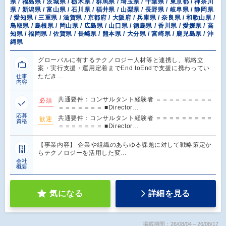
県 / 福島県 / 茨城県 / 栃木県 / 群馬県 / 埼玉県 / 千葉県 / 東京都 / 神奈川
県 / 新潟県 / 富山県 / 石川県 / 福井県 / 山梨県 / 長野県 / 岐阜県 / 静岡県
/ 愛知県 / 三重県 / 滋賀県 / 京都府 / 大阪府 / 兵庫県 / 奈良県 / 和歌山県 /
鳥取県 / 島根県 / 岡山県 / 広島県 / 山口県 / 徳島県 / 香川県 / 愛媛県 / 高
知県 / 福岡県 / 佐賀県 / 長崎県 / 熊本県 / 大分県 / 宮崎県 / 鹿児島県 / 沖
縄県
グローバルに有するテクノロジー人材等と連携し、戦略立
案・実行支援・運用定着までEnd toEndで支援に携わってい
ただき…
仕事
内容
共通要件：コンサルタント経験者 ＝＝＝＝＝＝＝＝＝
必須
＝＝＝＝＝＝＝ ■Director…
応募
共通要件：コンサルタント経験者 ＝＝＝＝＝＝＝＝＝
歓迎
資格
＝＝＝＝＝＝＝ ■Director…
【事業内容】 企業や組織のあらゆる課題に対して戦略策定か
らテクノロジーを活用した変…
会社
概要
気になる
詳細を見る
掲載期間：26/08/04～26/08/17