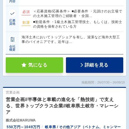
内容
＜応募資格/応募条件＞ ■必要条件 ・元請けのお立場で
必須
の土木施工管理のご経験者 ・全国…
応募
■歓迎条件 ・1級土木施工管理技士、もしくは、技術士
歓迎
資格
の資格を保有されている方
海洋土木においてトップシェアを有し、浚渫など海外大型工
事のパイオニアです。近年は…
会社
概要
気になる
詳細を見る
掲載期間：26/07/30～26/08/19
営業企画
営業企画//半導体と車載の進化を「熱技術」で支え
る、世界トップクラス企業//岐阜県土岐市・マレーシ
ア
株式会社MARUWA
550万円～1049万円
岐阜県 / その他アジア（ベトナム、ミャンマー