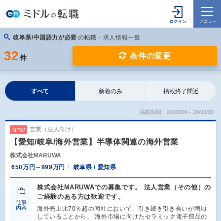
岐阜県/中国語力が必要
の転職・求人情報一覧
32
条件の変更
件
すべて
新着のみ
掲載終了間近
掲載期間：26/08/06～26/08/19
営業（法人向け）
NEW
【愛知/岐阜/海外営業】半導体関連の海外営業
株式会社MARUWA
650万円～999万円
岐阜県 / 愛知県
株式会社MARUWAでの募集です。 法人営業（その他）の
ご経験のある方は歓迎です。
仕事
内容
海外売上比70％超の同社において、引き続き引き合いが増加
していることから、 海外市場に向けたセラミック電子部品の