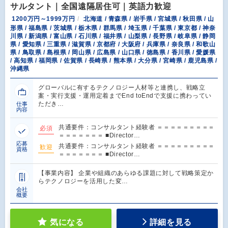
サルタント｜全国遠隔居住可｜英語力歓迎
1200万円～1999万円
北海道 / 青森県 / 岩手県 / 宮城県 / 秋田県 / 山
形県 / 福島県 / 茨城県 / 栃木県 / 群馬県 / 埼玉県 / 千葉県 / 東京都 / 神奈
川県 / 新潟県 / 富山県 / 石川県 / 福井県 / 山梨県 / 長野県 / 岐阜県 / 静岡
県 / 愛知県 / 三重県 / 滋賀県 / 京都府 / 大阪府 / 兵庫県 / 奈良県 / 和歌山
県 / 鳥取県 / 島根県 / 岡山県 / 広島県 / 山口県 / 徳島県 / 香川県 / 愛媛県
/ 高知県 / 福岡県 / 佐賀県 / 長崎県 / 熊本県 / 大分県 / 宮崎県 / 鹿児島県 /
沖縄県
グローバルに有するテクノロジー人材等と連携し、戦略立
案・実行支援・運用定着までEnd toEndで支援に携わってい
ただき…
仕事
内容
共通要件：コンサルタント経験者 ＝＝＝＝＝＝＝＝＝
必須
＝＝＝＝＝＝＝ ■Director…
応募
共通要件：コンサルタント経験者 ＝＝＝＝＝＝＝＝＝
歓迎
資格
＝＝＝＝＝＝＝ ■Director…
【事業内容】 企業や組織のあらゆる課題に対して戦略策定か
らテクノロジーを活用した変…
会社
概要
気になる
詳細を見る