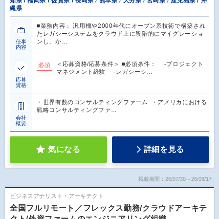
知県 / 福岡県 / 佐賀県 / 長崎県 / 熊本県 / 大分県 / 宮崎県 / 鹿児島県 / 沖
縄県
■業務内容： 汎用機や2000年代にオープン系技術で構築され
たレガシーシステムをクラウド上に段階的にマイグレーショ
ンし、か…
仕事
内容
＜応募資格/応募条件＞ ■必須条件： -プロジェクト
必須
マネジメント経験 -レガシーシ…
応募
資格
・世界有数のコンサルティングファーム ・アメリカにおける
戦略コンサルティングファ…
会社
概要
気になる
詳細を見る
掲載期間：26/07/30～26/08/17
ビジネスアナリスト・アーキテクト
全国フルリモート／フレックス勤務/クラウドアーキテ
クト/外資ファームのエンジニアリング組織