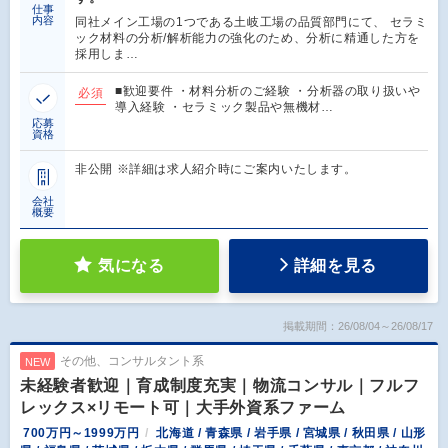
仕事
内容
同社メイン工場の1つである土岐工場の品質部門にて、 セラミ
ック材料の分析/解析能力の強化のため、分析に精通した方を
採用しま…
■歓迎要件 ・材料分析のご経験 ・分析器の取り扱いや
必須
導入経験 ・セラミック製品や無機材…
応募
資格
非公開 ※詳細は求人紹介時にご案内いたします。
会社
概要
気になる
詳細を見る
掲載期間：26/08/04～26/08/17
その他、コンサルタント系
NEW
未経験者歓迎｜育成制度充実｜物流コンサル｜フルフ
レックス×リモート可｜大手外資系ファーム
700万円～1999万円
北海道 / 青森県 / 岩手県 / 宮城県 / 秋田県 / 山形