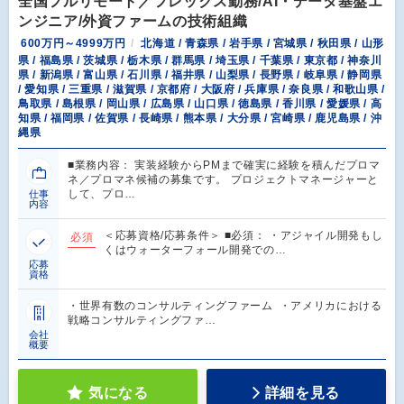
全国フルリモート／フレックス勤務/AI・データ基盤エ
ンジニア/外資ファームの技術組織
600万円～4999万円
北海道 / 青森県 / 岩手県 / 宮城県 / 秋田県 / 山形
県 / 福島県 / 茨城県 / 栃木県 / 群馬県 / 埼玉県 / 千葉県 / 東京都 / 神奈川
県 / 新潟県 / 富山県 / 石川県 / 福井県 / 山梨県 / 長野県 / 岐阜県 / 静岡県
/ 愛知県 / 三重県 / 滋賀県 / 京都府 / 大阪府 / 兵庫県 / 奈良県 / 和歌山県 /
鳥取県 / 島根県 / 岡山県 / 広島県 / 山口県 / 徳島県 / 香川県 / 愛媛県 / 高
知県 / 福岡県 / 佐賀県 / 長崎県 / 熊本県 / 大分県 / 宮崎県 / 鹿児島県 / 沖
縄県
■業務内容： 実装経験からPMまで確実に経験を積んだプロマ
ネ／プロマネ候補の募集です。 プロジェクトマネージャーと
して、プロ…
仕事
内容
＜応募資格/応募条件＞ ■必須： ・アジャイル開発もし
必須
くはウォーターフォール開発での…
応募
資格
・世界有数のコンサルティングファーム ・アメリカにおける
戦略コンサルティングファ…
会社
概要
気になる
詳細を見る