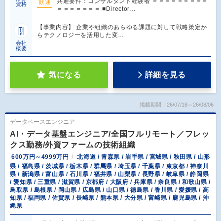
共通要件：コンサルタント経験者 ＝＝＝＝＝＝＝＝＝
歓迎
資格
＝＝＝＝＝＝＝ ■Director…
【事業内容】 企業や組織のあらゆる課題に対して戦略策定か
らテクノロジーを活用した変…
会社
概要
気になる
詳細を見る
掲載期間：26/07/18～26/08/06
データベースエンジニア
AI・データ基盤エンジニア/全国フルリモート／フレッ
クス勤務/外資ファームの技術組織
600万円～4999万円
北海道 / 青森県 / 岩手県 / 宮城県 / 秋田県 / 山形
県 / 福島県 / 茨城県 / 栃木県 / 群馬県 / 埼玉県 / 千葉県 / 東京都 / 神奈川
県 / 新潟県 / 富山県 / 石川県 / 福井県 / 山梨県 / 長野県 / 岐阜県 / 静岡県
/ 愛知県 / 三重県 / 滋賀県 / 京都府 / 大阪府 / 兵庫県 / 奈良県 / 和歌山県 /
鳥取県 / 島根県 / 岡山県 / 広島県 / 山口県 / 徳島県 / 香川県 / 愛媛県 / 高
知県 / 福岡県 / 佐賀県 / 長崎県 / 熊本県 / 大分県 / 宮崎県 / 鹿児島県 / 沖
縄県