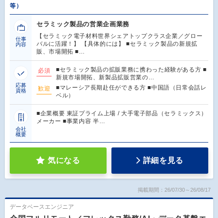
等）
セラミック製品の営業企画業務
【セラミック電子材料世界シェアトップクラス企業／グロー
仕事
バルに活躍！】 【具体的には】 ■セラミック製品の新規拡
内容
販、市場開拓 ■…
■セラミック製品の拡販業務に携わった経験がある方 ■
必須
新規市場開拓、新製品拡販営業の…
応募
■マレーシア長期赴任ができる方 ■中国語（日常会話レ
歓迎
資格
ベル）
■企業概要 東証プライム上場 / 大手電子部品（セラミックス）
メーカー ■事業内容 半…
会社
概要
気になる
詳細を見る
掲載期間：26/07/30～26/08/17
データベースエンジニア