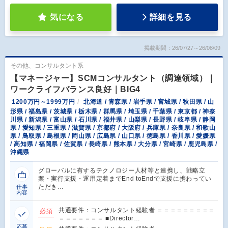
気になる
詳細を見る
掲載期間：26/07/27～26/08/09
その他、コンサルタント系
【マネージャー】SCMコンサルタント（調達領域）｜
ワークライフバランス良好｜BIG4
1200万円～1999万円
北海道 / 青森県 / 岩手県 / 宮城県 / 秋田県 / 山
形県 / 福島県 / 茨城県 / 栃木県 / 群馬県 / 埼玉県 / 千葉県 / 東京都 / 神奈
川県 / 新潟県 / 富山県 / 石川県 / 福井県 / 山梨県 / 長野県 / 岐阜県 / 静岡
県 / 愛知県 / 三重県 / 滋賀県 / 京都府 / 大阪府 / 兵庫県 / 奈良県 / 和歌山
県 / 鳥取県 / 島根県 / 岡山県 / 広島県 / 山口県 / 徳島県 / 香川県 / 愛媛県
/ 高知県 / 福岡県 / 佐賀県 / 長崎県 / 熊本県 / 大分県 / 宮崎県 / 鹿児島県 /
沖縄県
グローバルに有するテクノロジー人材等と連携し、戦略立
案・実行支援・運用定着までEnd toEndで支援に携わってい
ただき…
仕事
内容
共通要件：コンサルタント経験者 ＝＝＝＝＝＝＝＝＝
必須
＝＝＝＝＝＝＝ ■Director…
応募