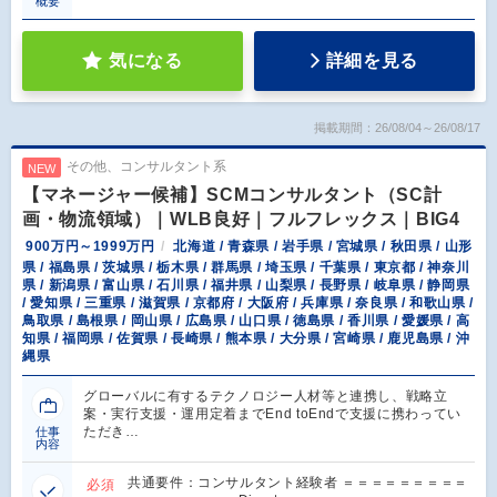
概要
気になる
詳細を見る
掲載期間：26/08/04～26/08/17
その他、コンサルタント系
NEW
【マネージャー候補】SCMコンサルタント（SC計
画・物流領域）｜WLB良好｜フルフレックス｜BIG4
900万円～1999万円
北海道 / 青森県 / 岩手県 / 宮城県 / 秋田県 / 山形
県 / 福島県 / 茨城県 / 栃木県 / 群馬県 / 埼玉県 / 千葉県 / 東京都 / 神奈川
県 / 新潟県 / 富山県 / 石川県 / 福井県 / 山梨県 / 長野県 / 岐阜県 / 静岡県
/ 愛知県 / 三重県 / 滋賀県 / 京都府 / 大阪府 / 兵庫県 / 奈良県 / 和歌山県 /
鳥取県 / 島根県 / 岡山県 / 広島県 / 山口県 / 徳島県 / 香川県 / 愛媛県 / 高
知県 / 福岡県 / 佐賀県 / 長崎県 / 熊本県 / 大分県 / 宮崎県 / 鹿児島県 / 沖
縄県
グローバルに有するテクノロジー人材等と連携し、戦略立
案・実行支援・運用定着までEnd toEndで支援に携わってい
ただき…
仕事
内容
共通要件：コンサルタント経験者 ＝＝＝＝＝＝＝＝＝
必須