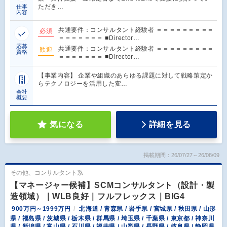
ただき…
仕事
内容
共通要件：コンサルタント経験者 ＝＝＝＝＝＝＝＝＝
必須
＝＝＝＝＝＝＝ ■Director…
応募
共通要件：コンサルタント経験者 ＝＝＝＝＝＝＝＝＝
歓迎
資格
＝＝＝＝＝＝＝ ■Director…
【事業内容】 企業や組織のあらゆる課題に対して戦略策定か
らテクノロジーを活用した変…
会社
概要
気になる
詳細を見る
掲載期間：26/07/27～26/08/09
その他、コンサルタント系
【マネージャー候補】SCMコンサルタント（設計・製
造領域）｜WLB良好｜フルフレックス｜BIG4
900万円～1999万円
北海道 / 青森県 / 岩手県 / 宮城県 / 秋田県 / 山形
県 / 福島県 / 茨城県 / 栃木県 / 群馬県 / 埼玉県 / 千葉県 / 東京都 / 神奈川
県 / 新潟県 / 富山県 / 石川県 / 福井県 / 山梨県 / 長野県 / 岐阜県 / 静岡県