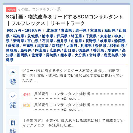
その他、コンサルタント系
NEW
SC計画・物流改革をリードするSCMコンサルタント
｜フルフレックス｜リモートワーク
900万円～1999万円
北海道 / 青森県 / 岩手県 / 宮城県 / 秋田県 / 山形
県 / 福島県 / 茨城県 / 栃木県 / 群馬県 / 埼玉県 / 千葉県 / 東京都 / 神奈川
県 / 新潟県 / 富山県 / 石川県 / 福井県 / 山梨県 / 長野県 / 岐阜県 / 静岡県
/ 愛知県 / 三重県 / 滋賀県 / 京都府 / 大阪府 / 兵庫県 / 奈良県 / 和歌山県 /
鳥取県 / 島根県 / 岡山県 / 広島県 / 山口県 / 徳島県 / 香川県 / 愛媛県 / 高
知県 / 福岡県 / 佐賀県 / 長崎県 / 熊本県 / 大分県 / 宮崎県 / 鹿児島県 / 沖
縄県
グローバルに有するテクノロジー人材等と連携し、戦略立
案・実行支援・運用定着までEnd toEndで支援に携わってい
ただき…
仕事
内容
共通要件：コンサルタント経験者 ＝＝＝＝＝＝＝＝＝
必須
＝＝＝＝＝＝＝ ■Director…
応募
共通要件：コンサルタント経験者 ＝＝＝＝＝＝＝＝＝
歓迎
資格
＝＝＝＝＝＝＝ ■Director…
【事業内容】 企業や組織のあらゆる課題に対して戦略策定か
らテクノロジーを活用した変…
会社