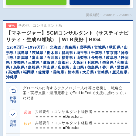
掲載期間：26/08/03～26/08/16
その他、コンサルタント系
NEW
【マネージャー】SCMコンサルタント（サスティナビ
リティ・生成AI領域）｜WLB良好｜BIG4
1200万円～1999万円
北海道 / 青森県 / 岩手県 / 宮城県 / 秋田県 / 山
形県 / 福島県 / 茨城県 / 栃木県 / 群馬県 / 埼玉県 / 千葉県 / 東京都 / 神奈
川県 / 新潟県 / 富山県 / 石川県 / 福井県 / 山梨県 / 長野県 / 岐阜県 / 静岡
県 / 愛知県 / 三重県 / 滋賀県 / 京都府 / 大阪府 / 兵庫県 / 奈良県 / 和歌山
県 / 鳥取県 / 島根県 / 岡山県 / 広島県 / 山口県 / 徳島県 / 香川県 / 愛媛県
/ 高知県 / 福岡県 / 佐賀県 / 長崎県 / 熊本県 / 大分県 / 宮崎県 / 鹿児島県 /
沖縄県
グローバルに有するテクノロジー人材等と連携し、戦略立
案・実行支援・運用定着までEnd toEndで支援に携わってい
ただき…
仕事
内容
共通要件：コンサルタント経験者 ＝＝＝＝＝＝＝＝＝
必須
＝＝＝＝＝＝＝ ■Director…
応募
共通要件：コンサルタント経験者 ＝＝＝＝＝＝＝＝＝
歓迎
資格
＝＝＝＝＝＝＝ ■Director…