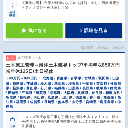
【事業内容】 企業や組織のあらゆる課題に対して戦略策定か
らテクノロジーを活用した変…
会社
概要
気になる
詳細を見る
掲載期間：26/07/31～26/09/24
施工管理（土木）
NEW
土木施工管理～海洋土木業界トップ/平均年収850万円
※年休125日/土日祝休
600万円～949万円
北海道 / 青森県 / 岩手県 / 宮城県 / 秋田県 / 山形
県 / 福島県 / 茨城県 / 栃木県 / 群馬県 / 埼玉県 / 千葉県 / 東京都 / 神奈川
県 / 新潟県 / 富山県 / 石川県 / 福井県 / 山梨県 / 長野県 / 岐阜県 / 静岡県
/ 愛知県 / 三重県 / 滋賀県 / 京都府 / 大阪府 / 兵庫県 / 奈良県 / 和歌山県 /
鳥取県 / 島根県 / 岡山県 / 広島県 / 山口県 / 徳島県 / 香川県 / 愛媛県 / 高
知県 / 福岡県 / 佐賀県 / 長崎県 / 熊本県 / 大分県 / 宮崎県 / 鹿児島県 / 沖
縄県
～スエズ運河改修工事も手掛けた海洋土木（マリコン）最大
手/充実した福利厚生/港湾整備や海上土木分野に強みを持ち海
外展開も…
仕事