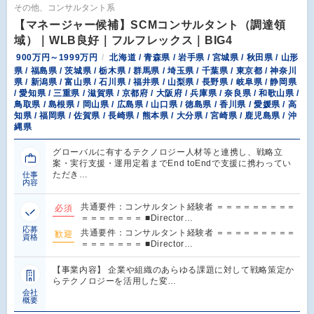
その他、コンサルタント系
【マネージャー候補】SCMコンサルタント（調達領
域）｜WLB良好｜フルフレックス｜BIG4
900万円～1999万円
北海道 / 青森県 / 岩手県 / 宮城県 / 秋田県 / 山形
県 / 福島県 / 茨城県 / 栃木県 / 群馬県 / 埼玉県 / 千葉県 / 東京都 / 神奈川
県 / 新潟県 / 富山県 / 石川県 / 福井県 / 山梨県 / 長野県 / 岐阜県 / 静岡県
/ 愛知県 / 三重県 / 滋賀県 / 京都府 / 大阪府 / 兵庫県 / 奈良県 / 和歌山県 /
鳥取県 / 島根県 / 岡山県 / 広島県 / 山口県 / 徳島県 / 香川県 / 愛媛県 / 高
知県 / 福岡県 / 佐賀県 / 長崎県 / 熊本県 / 大分県 / 宮崎県 / 鹿児島県 / 沖
縄県
グローバルに有するテクノロジー人材等と連携し、戦略立
案・実行支援・運用定着までEnd toEndで支援に携わってい
ただき…
仕事
内容
共通要件：コンサルタント経験者 ＝＝＝＝＝＝＝＝＝
必須
＝＝＝＝＝＝＝ ■Director…
応募
共通要件：コンサルタント経験者 ＝＝＝＝＝＝＝＝＝
歓迎
資格
＝＝＝＝＝＝＝ ■Director…
【事業内容】 企業や組織のあらゆる課題に対して戦略策定か
らテクノロジーを活用した変…
会社
概要