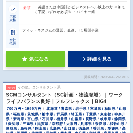
・英語または中国語がビジネスレベル以上の方 ※加え
必須
て下記いずれか必須※ ・バイヤー経…
応募
資格
フィットネスジムの運営、企画、FC展開事業
会社
概要
気になる
詳細を見る
掲載期間：26/08/03～26/08/16
その他、コンサルタント系
NEW
SCMコンサルタント（SC計画・物流領域）｜ワーク
ライフバランス良好｜フルフレックス｜BIG4
700万円～1999万円
北海道 / 青森県 / 岩手県 / 宮城県 / 秋田県 / 山形
県 / 福島県 / 茨城県 / 栃木県 / 群馬県 / 埼玉県 / 千葉県 / 東京都 / 神奈川
県 / 新潟県 / 富山県 / 石川県 / 福井県 / 山梨県 / 長野県 / 岐阜県 / 静岡県
/ 愛知県 / 三重県 / 滋賀県 / 京都府 / 大阪府 / 兵庫県 / 奈良県 / 和歌山県 /
鳥取県 / 島根県 / 岡山県 / 広島県 / 山口県 / 徳島県 / 香川県 / 愛媛県 / 高