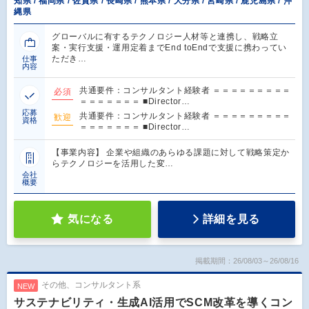
知県 / 福岡県 / 佐賀県 / 長崎県 / 熊本県 / 大分県 / 宮崎県 / 鹿児島県 / 沖
縄県
グローバルに有するテクノロジー人材等と連携し、戦略立
案・実行支援・運用定着までEnd toEndで支援に携わってい
ただき…
仕事
内容
共通要件：コンサルタント経験者 ＝＝＝＝＝＝＝＝＝
必須
＝＝＝＝＝＝＝ ■Director…
応募
共通要件：コンサルタント経験者 ＝＝＝＝＝＝＝＝＝
歓迎
資格
＝＝＝＝＝＝＝ ■Director…
【事業内容】 企業や組織のあらゆる課題に対して戦略策定か
らテクノロジーを活用した変…
会社
概要
気になる
詳細を見る
掲載期間：26/08/03～26/08/16
その他、コンサルタント系
NEW
サステナビリティ・生成AI活用でSCM改革を導くコン