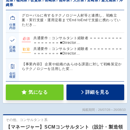
知県 / 福岡県 / 佐賀県 / 長崎県 / 熊本県 / 大分県 / 宮崎県 / 鹿児島県 / 沖
縄県
グローバルに有するテクノロジー人材等と連携し、戦略立
案・実行支援・運用定着までEnd toEndで支援に携わってい
ただき…
仕事
内容
共通要件：コンサルタント経験者 ＝＝＝＝＝＝＝＝＝
必須
＝＝＝＝＝＝＝ ■Director…
応募
共通要件：コンサルタント経験者 ＝＝＝＝＝＝＝＝＝
歓迎
資格
＝＝＝＝＝＝＝ ■Director…
【事業内容】 企業や組織のあらゆる課題に対して戦略策定か
らテクノロジーを活用した変…
会社
概要
気になる
詳細を見る
掲載期間：26/07/28～26/08/10
その他、コンサルタント系
【マネージャー】SCMコンサルタント（設計・製造領