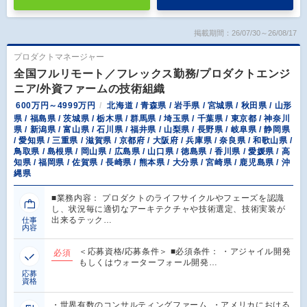
掲載期間：26/07/30～26/08/17
プロダクトマネージャー
全国フルリモート／フレックス勤務/プロダクトエンジ
ニア/外資ファームの技術組織
600万円～4999万円
北海道 / 青森県 / 岩手県 / 宮城県 / 秋田県 / 山形
県 / 福島県 / 茨城県 / 栃木県 / 群馬県 / 埼玉県 / 千葉県 / 東京都 / 神奈川
県 / 新潟県 / 富山県 / 石川県 / 福井県 / 山梨県 / 長野県 / 岐阜県 / 静岡県
/ 愛知県 / 三重県 / 滋賀県 / 京都府 / 大阪府 / 兵庫県 / 奈良県 / 和歌山県 /
鳥取県 / 島根県 / 岡山県 / 広島県 / 山口県 / 徳島県 / 香川県 / 愛媛県 / 高
知県 / 福岡県 / 佐賀県 / 長崎県 / 熊本県 / 大分県 / 宮崎県 / 鹿児島県 / 沖
縄県
■業務内容： プロダクトのライフサイクルやフェーズを認識
し、状況毎に適切なアーキテクチャや技術選定、技術実装が
出来るテック…
仕事
内容
＜応募資格/応募条件＞ ■必須条件： ・アジャイル開発
必須
もしくはウォーターフォール開発…
応募
資格
・世界有数のコンサルティングファーム ・アメリカにおける