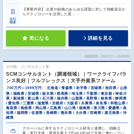
【事業内容】 企業や組織のあらゆる課題に対して戦略策定か
らテクノロジーを活用した変…
会社
概要
気になる
詳細を見る
掲載期間：26/07/27～26/08/09
その他、コンサルタント系
SCMコンサルタント（調達領域）｜ワークライフバラ
ンス良好｜フルフレックス｜大手外資系ファーム
700万円～1999万円
北海道 / 青森県 / 岩手県 / 宮城県 / 秋田県 / 山形
県 / 福島県 / 茨城県 / 栃木県 / 群馬県 / 埼玉県 / 千葉県 / 東京都 / 神奈川
県 / 新潟県 / 富山県 / 石川県 / 福井県 / 山梨県 / 長野県 / 岐阜県 / 静岡県
/ 愛知県 / 三重県 / 滋賀県 / 京都府 / 大阪府 / 兵庫県 / 奈良県 / 和歌山県 /
鳥取県 / 島根県 / 岡山県 / 広島県 / 山口県 / 徳島県 / 香川県 / 愛媛県 / 高
知県 / 福岡県 / 佐賀県 / 長崎県 / 熊本県 / 大分県 / 宮崎県 / 鹿児島県 / 沖
縄県
グローバルに有するテクノロジー人材等と連携し、戦略立
案・実行支援・運用定着までEnd toEndで支援に携わってい