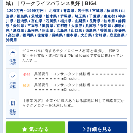
域）｜ワークライフバランス良好｜BIG4
1200万円～1999万円
北海道 / 青森県 / 岩手県 / 宮城県 / 秋田県 / 山
形県 / 福島県 / 茨城県 / 栃木県 / 群馬県 / 埼玉県 / 千葉県 / 東京都 / 神奈
川県 / 新潟県 / 富山県 / 石川県 / 福井県 / 山梨県 / 長野県 / 岐阜県 / 静岡
県 / 愛知県 / 三重県 / 滋賀県 / 京都府 / 大阪府 / 兵庫県 / 奈良県 / 和歌山
県 / 鳥取県 / 島根県 / 岡山県 / 広島県 / 山口県 / 徳島県 / 香川県 / 愛媛県
/ 高知県 / 福岡県 / 佐賀県 / 長崎県 / 熊本県 / 大分県 / 宮崎県 / 鹿児島県 /
沖縄県
グローバルに有するテクノロジー人材等と連携し、戦略立
案・実行支援・運用定着までEnd toEndで支援に携わってい
ただき…
仕事
内容
共通要件：コンサルタント経験者 ＝＝＝＝＝＝＝＝＝
必須
＝＝＝＝＝＝＝ ■Director…
応募
共通要件：コンサルタント経験者 ＝＝＝＝＝＝＝＝＝
歓迎
資格
＝＝＝＝＝＝＝ ■Director…
【事業内容】 企業や組織のあらゆる課題に対して戦略策定か
らテクノロジーを活用した変…
会社
概要
気になる
詳細を見る