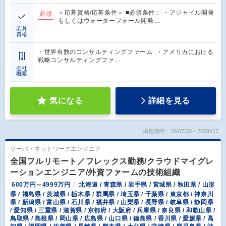
＜応募資格/応募条件＞ ■必須条件： ・アジャイル開発
必須
もしくはウォーターフォール開発…
応募
資格
・世界有数のコンサルティングファーム ・アメリカにおける
戦略コンサルティングファ…
会社
概要
気になる
詳細を見る
掲載期間：26/07/30～26/08/17
サーバ・ネットワークエンジニア
全国フルリモート／フレックス勤務/クラウドマイグレ
ーションエンジニア/外資ファームの技術組織
600万円～4999万円
北海道 / 青森県 / 岩手県 / 宮城県 / 秋田県 / 山形
県 / 福島県 / 茨城県 / 栃木県 / 群馬県 / 埼玉県 / 千葉県 / 東京都 / 神奈川
県 / 新潟県 / 富山県 / 石川県 / 福井県 / 山梨県 / 長野県 / 岐阜県 / 静岡県
/ 愛知県 / 三重県 / 滋賀県 / 京都府 / 大阪府 / 兵庫県 / 奈良県 / 和歌山県 /
鳥取県 / 島根県 / 岡山県 / 広島県 / 山口県 / 徳島県 / 香川県 / 愛媛県 / 高