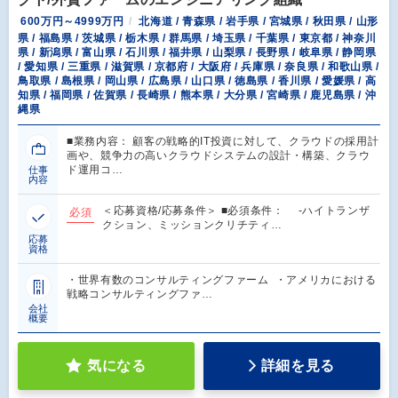
600万円～4999万円
北海道 / 青森県 / 岩手県 / 宮城県 / 秋田県 / 山形
県 / 福島県 / 茨城県 / 栃木県 / 群馬県 / 埼玉県 / 千葉県 / 東京都 / 神奈川
県 / 新潟県 / 富山県 / 石川県 / 福井県 / 山梨県 / 長野県 / 岐阜県 / 静岡県
/ 愛知県 / 三重県 / 滋賀県 / 京都府 / 大阪府 / 兵庫県 / 奈良県 / 和歌山県 /
鳥取県 / 島根県 / 岡山県 / 広島県 / 山口県 / 徳島県 / 香川県 / 愛媛県 / 高
知県 / 福岡県 / 佐賀県 / 長崎県 / 熊本県 / 大分県 / 宮崎県 / 鹿児島県 / 沖
縄県
■業務内容： 顧客の戦略的IT投資に対して、クラウドの採用計
画や、競争力の高いクラウドシステムの設計・構築、クラウ
ド運用コ…
仕事
内容
＜応募資格/応募条件＞ ■必須条件： -ハイトランザ
必須
クション、ミッションクリチティ…
応募
資格
・世界有数のコンサルティングファーム ・アメリカにおける
戦略コンサルティングファ…
会社
概要
気になる
詳細を見る