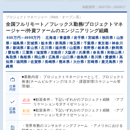
掲載期間：26/07/30～26/08/17
プロジェクトマネージャー（Web・オープン系）
全国フルリモート／フレックス勤務/プロジェクトマネ
ージャー/外資ファームのエンジニアリング組織
600万円～4999万円
北海道 / 青森県 / 岩手県 / 宮城県 / 秋田県 / 山形
県 / 福島県 / 茨城県 / 栃木県 / 群馬県 / 埼玉県 / 千葉県 / 東京都 / 神奈川
県 / 新潟県 / 富山県 / 石川県 / 福井県 / 山梨県 / 長野県 / 岐阜県 / 静岡県
/ 愛知県 / 三重県 / 滋賀県 / 京都府 / 大阪府 / 兵庫県 / 奈良県 / 和歌山県 /
鳥取県 / 島根県 / 岡山県 / 広島県 / 山口県 / 徳島県 / 香川県 / 愛媛県 / 高
知県 / 福岡県 / 佐賀県 / 長崎県 / 熊本県 / 大分県 / 宮崎県 / 鹿児島県 / 沖
縄県
■業務内容： プロジェクトマネージャーとして、プロジェクト
推進(チームビルディング/タスク・課題管理/スケジュール管
理/顧…
仕事
内容
■歓迎条件： 下記いずれかのプロジェクト経験 -アプ
必須
リケーションモダナイゼーション…
応募
■歓迎条件： 下記いずれかのプロジェクト経験 -アプ
歓迎
資格
リケーションモダナイゼーション…
・世界有数のコンサルティングファーム ・アメリカにおける