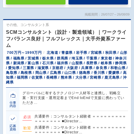
掲載期間：26/07/27～26/08/09
その他、コンサルタント系
SCMコンサルタント（設計・製造領域）｜ワークライ
フバランス良好｜フルフレックス｜大手外資系ファー
ム
700万円～1999万円
北海道 / 青森県 / 岩手県 / 宮城県 / 秋田県 / 山形
県 / 福島県 / 茨城県 / 栃木県 / 群馬県 / 埼玉県 / 千葉県 / 東京都 / 神奈川
県 / 新潟県 / 富山県 / 石川県 / 福井県 / 山梨県 / 長野県 / 岐阜県 / 静岡県
/ 愛知県 / 三重県 / 滋賀県 / 京都府 / 大阪府 / 兵庫県 / 奈良県 / 和歌山県 /
鳥取県 / 島根県 / 岡山県 / 広島県 / 山口県 / 徳島県 / 香川県 / 愛媛県 / 高
知県 / 福岡県 / 佐賀県 / 長崎県 / 熊本県 / 大分県 / 宮崎県 / 鹿児島県 / 沖
縄県
グローバルに有するテクノロジー人材等と連携し、戦略立
案・実行支援・運用定着までEnd toEndで支援に携わってい
ただき…
仕事
内容
共通要件：コンサルタント経験者 ＝＝＝＝＝＝＝＝＝
必須
＝＝＝＝＝＝＝ ■Director…
応募
共通要件：コンサルタント経験者 ＝＝＝＝＝＝＝＝＝
歓迎
資格
＝＝＝＝＝＝＝ ■Director…