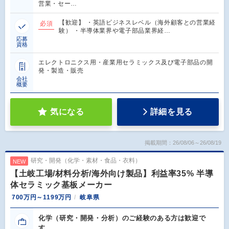
営業・セー…
【歓迎】 ・英語ビジネスレベル（海外顧客との営業経
必須
験） ・半導体業界や電子部品業界経…
応募
資格
エレクトロニクス用・産業用セラミックス及び電子部品の開
発・製造・販売
会社
概要
気になる
詳細を見る
掲載期間：26/08/06～26/08/19
研究・開発（化学・素材・食品・衣料）
NEW
【土岐工場/材料分析/海外向け製品】利益率35% 半導
体セラミック基板メーカー
700万円～1199万円
岐阜県
化学（研究・開発・分析）のご経験のある方は歓迎で
す。