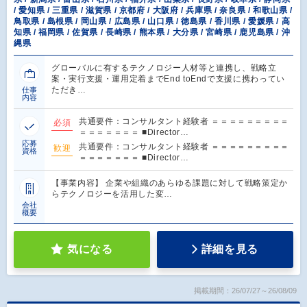
/ 愛知県 / 三重県 / 滋賀県 / 京都府 / 大阪府 / 兵庫県 / 奈良県 / 和歌山県 /
鳥取県 / 島根県 / 岡山県 / 広島県 / 山口県 / 徳島県 / 香川県 / 愛媛県 / 高
知県 / 福岡県 / 佐賀県 / 長崎県 / 熊本県 / 大分県 / 宮崎県 / 鹿児島県 / 沖
縄県
グローバルに有するテクノロジー人材等と連携し、戦略立
案・実行支援・運用定着までEnd toEndで支援に携わってい
ただき…
仕事
内容
共通要件：コンサルタント経験者 ＝＝＝＝＝＝＝＝＝
必須
＝＝＝＝＝＝＝ ■Director…
応募
共通要件：コンサルタント経験者 ＝＝＝＝＝＝＝＝＝
歓迎
資格
＝＝＝＝＝＝＝ ■Director…
【事業内容】 企業や組織のあらゆる課題に対して戦略策定か
らテクノロジーを活用した変…
会社
概要
気になる
詳細を見る
掲載期間：26/07/27～26/08/09