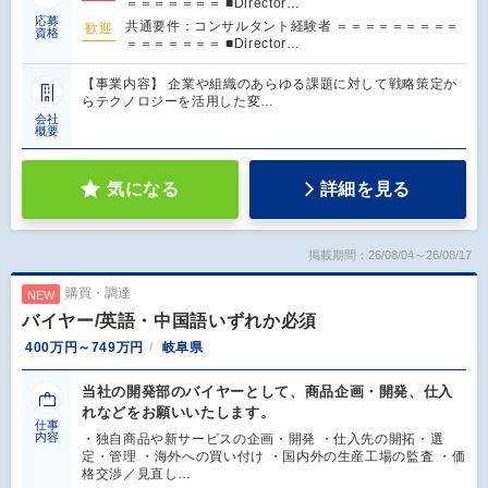
＝＝＝＝＝＝＝ ■Director…
応募
共通要件：コンサルタント経験者 ＝＝＝＝＝＝＝＝＝
歓迎
資格
＝＝＝＝＝＝＝ ■Director…
【事業内容】 企業や組織のあらゆる課題に対して戦略策定か
らテクノロジーを活用した変…
会社
概要
気になる
詳細を見る
掲載期間：26/08/04～26/08/17
購買・調達
NEW
バイヤー/英語・中国語いずれか必須
400万円～749万円
岐阜県
当社の開発部のバイヤーとして、商品企画・開発、仕入
れなどをお願いいたします。
仕事
内容
・独自商品や新サービスの企画・開発 ・仕入先の開拓・選
定・管理 ・海外への買い付け ・国内外の生産工場の監査 ・価
格交渉／見直し…