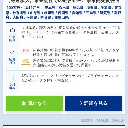
【厳選求人】事業会社での経営企画、事業開発責任者
600万円～1849万円
茨城県 / 栃木県 / 群馬県 / 埼玉県 / 千葉県 / 東京
都 / 神奈川県 / 山梨県 / 岐阜県 / 静岡県 / 愛知県 / 三重県 / 滋賀県 / 京都
府 / 大阪府 / 兵庫県 / 奈良県 / 和歌山県
＜具体的な職務内容＞ 事業課題の解決・成長支援 モノづくり
バリューチェーンに存在する各種データを連携・活用し、ク
ライアントの…
仕事
内容
顧客折衝の経験が概ね4年以上ある方 ※下記のような
必須
経験を持つ社員が在籍しております…
応募
製造業領域において蓄積されたノウハウや経験がある
歓迎
資格
方 顧客との深い対話を通じて課題を…
製造業のエンジニアリングチェーンやサプライチェーンにま
たがるデータを解析・構造化…
会社
概要
気になる
詳細を見る
掲載期間：26/08/06～26/08/19