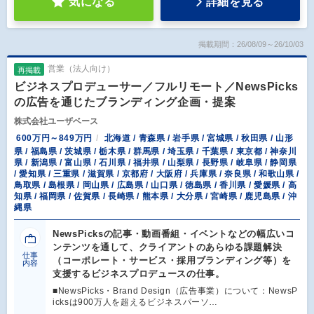
気になる
詳細を見る
掲載期間：26/08/09～26/10/03
営業（法人向け）
再掲載
ビジネスプロデューサー／フルリモート／NewsPicks
の広告を通じたブランディング企画・提案
株式会社ユーザベース
600万円～849万円
北海道 / 青森県 / 岩手県 / 宮城県 / 秋田県 / 山形
県 / 福島県 / 茨城県 / 栃木県 / 群馬県 / 埼玉県 / 千葉県 / 東京都 / 神奈川
県 / 新潟県 / 富山県 / 石川県 / 福井県 / 山梨県 / 長野県 / 岐阜県 / 静岡県
/ 愛知県 / 三重県 / 滋賀県 / 京都府 / 大阪府 / 兵庫県 / 奈良県 / 和歌山県 /
鳥取県 / 島根県 / 岡山県 / 広島県 / 山口県 / 徳島県 / 香川県 / 愛媛県 / 高
知県 / 福岡県 / 佐賀県 / 長崎県 / 熊本県 / 大分県 / 宮崎県 / 鹿児島県 / 沖
縄県
NewsPicksの記事・動画番組・イベントなどの幅広いコ
ンテンツを通して、クライアントのあらゆる課題解決
仕事
（コーポレート・サービス・採用ブランディング等）を
内容
支援するビジネスプロデュースの仕事。
■NewsPicks・Brand Design（広告事業）について：NewsP
icksは900万人を超えるビジネスパーソ…