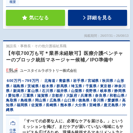
概要
気になる
詳細を見る
掲載期間：26/07/31～26/08/13
施設長・事務長・その他介護福祉系職
【年収700万も可＊業界未経験可】医療介護ベンチャ
ーのブロック統括マネージャー候補／IPO準備中
ユースタイルラボラトリー株式会社
600万円～799万円
北海道 / 青森県 / 岩手県 / 宮城県 / 秋田県 / 山形
県 / 福島県 / 茨城県 / 栃木県 / 群馬県 / 埼玉県 / 千葉県 / 東京都 / 神奈川
県 / 新潟県 / 富山県 / 石川県 / 福井県 / 山梨県 / 長野県 / 岐阜県 / 静岡県
/ 愛知県 / 三重県 / 滋賀県 / 京都府 / 大阪府 / 兵庫県 / 奈良県 / 和歌山県 /
鳥取県 / 島根県 / 岡山県 / 広島県 / 山口県 / 徳島県 / 香川県 / 愛媛県 / 高
知県 / 福岡県 / 佐賀県 / 長崎県 / 熊本県 / 大分県 / 宮崎県 / 鹿児島県 / 沖
縄県
「すべての必要な人に、必要なケアを届ける。」という
ミッションを掲げ、まだケアが届いていない地域にもサ
仕事
ービスを広げるため、現場を統括するマネジメント力と