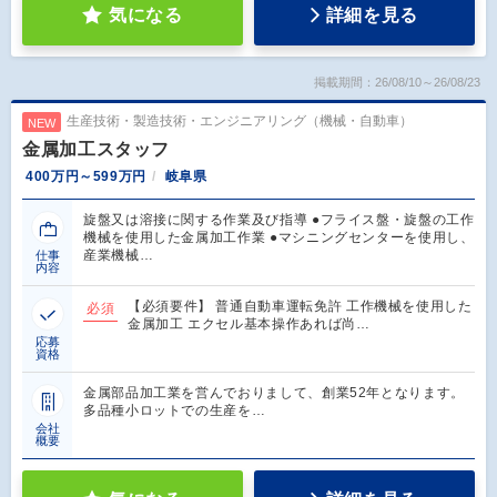
気になる
詳細を見る
掲載期間：26/08/10～26/08/23
生産技術・製造技術・エンジニアリング（機械・自動車）
NEW
金属加工スタッフ
400万円～599万円
岐阜県
旋盤又は溶接に関する作業及び指導 ●フライス盤・旋盤の工作
機械を使用した金属加工作業 ●マシニングセンターを使用し、
産業機械…
仕事
内容
【必須要件】 普通自動車運転免許 工作機械を使用した
必須
金属加工 エクセル基本操作あれば尚…
応募
資格
金属部品加工業を営んでおりまして、創業52年となります。
多品種小ロットでの生産を…
会社
概要