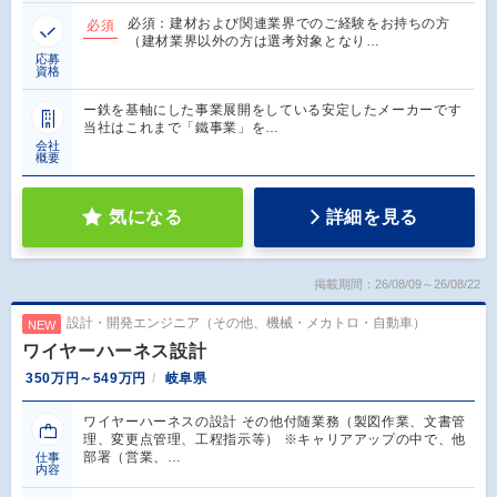
必須：建材および関連業界でのご経験をお持ちの方
必須
（建材業界以外の方は選考対象となり…
応募
資格
ー鉄を基軸にした事業展開をしている安定したメーカーです
当社はこれまで「鐵事業」を…
会社
概要
気になる
詳細を見る
掲載期間：26/08/09～26/08/22
設計・開発エンジニア（その他、機械・メカトロ・自動車）
NEW
ワイヤーハーネス設計
350万円～549万円
岐阜県
ワイヤーハーネスの設計 その他付随業務（製図作業、文書管
理、変更点管理、工程指示等） ※キャリアアップの中で、他
部署（営業、…
仕事
内容