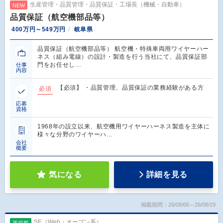
生産管理・品質管理・品質保証・工場長（機械・自動車）
NEW
品質保証（航空機部品等）
400万円～549万円
岐阜県
品質保証（航空機部品等） 航空機・特殊車両用ワイヤーハー
ネス（組み電線）の設計・製造を行う当社にて、品質保証部
門をお任せし…
仕事
内容
【必須】 ・品質管理、品質保証の業務経験がある方
必須
応募
資格
1968年の設立以来、航空機用ワイヤーハーネス製造を主体に
様々な分野のワイヤーハ…
会社
概要
気になる
詳細を見る
掲載期間：26/08/06～26/08/19
SE（Web・オープン系）
再掲載