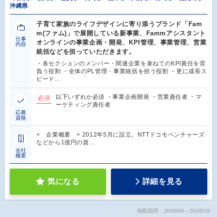
沖縄県
子育て家族のライフデザインに寄り添うブランド「Fam
m(ファム)」で展開している新事業、Fammアシスタント
仕事
オンラインの事業企画・開発、KPI管理、事業管理、営業
内容
統括などを担っていただきます。
・各セクションのメンバー・関連企業を束ねてのKPI責任を背
負う役割 ・全体のPL管理・事業統括を担う役割 ・更に成長ス
ピード…
以下いずれか必須 ・事業企画開発 ・営業責任者 ・マ
必須
ーケティング責任者
応募
資格
< 企業概要 > 2012年5月に設立。NTTドコモベンチャーズ
などから1億円の資…
会社
概要
気になる
詳細を見る
掲載期間：26/08/06～26/08/19