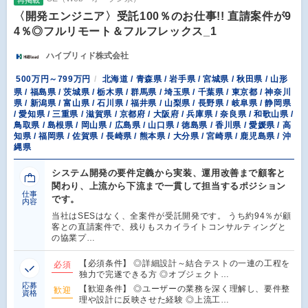
〈開発エンジニア〉受託100％のお仕事!! 直請案件が9
4％◎フルリモート＆フルフレックス_1
ハイブリィド株式会社
500万円～799万円
北海道 / 青森県 / 岩手県 / 宮城県 / 秋田県 / 山形
県 / 福島県 / 茨城県 / 栃木県 / 群馬県 / 埼玉県 / 千葉県 / 東京都 / 神奈川
県 / 新潟県 / 富山県 / 石川県 / 福井県 / 山梨県 / 長野県 / 岐阜県 / 静岡県
/ 愛知県 / 三重県 / 滋賀県 / 京都府 / 大阪府 / 兵庫県 / 奈良県 / 和歌山県 /
鳥取県 / 島根県 / 岡山県 / 広島県 / 山口県 / 徳島県 / 香川県 / 愛媛県 / 高
知県 / 福岡県 / 佐賀県 / 長崎県 / 熊本県 / 大分県 / 宮崎県 / 鹿児島県 / 沖
縄県
システム開発の要件定義から実装、運用改善まで顧客と
関わり、上流から下流まで一貫して担当するポジション
仕事
です。
内容
当社はSESはなく、全案件が受託開発です。 うち約94％が顧
客との直請案件で、残りもスカイライトコンサルティングと
の協業プ…
【必須条件】 ◎詳細設計～結合テストの一連の工程を
必須
独力で完遂できる方 ◎オブジェクト…
応募
【歓迎条件】 ◎ユーザーの業務を深く理解し、要件整
歓迎
資格
理や設計に反映させた経験 ◎上流工…