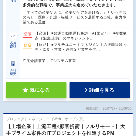
内容
多角的な戦略で、事業拡大を進めていただきます。
「すべての必要な人に、必要なケアを届ける。」という理念
のもと、医療・介護・福祉サービスを展開する当社。主力事
業である重度…
【必須】 ■普通自動車運転免許（AT限定可） ■複数拠
必須
点（施設/店舗）のマネジメント…
応募
【歓迎】 ■マルチユニットマネジメントの役職経験 小
歓迎
資格
売・飲食・営業・通信など業界を問…
在宅介護事業、ITシステム事業
会社
概要
気になる
詳細を見る
掲載期間：26/07/17～26/08/30
プロジェクトマネージャー（Web・オープン系）
【上場企業｜上流工程×顧客折衝｜フルリモート】大
手プライム案件のITプロジェクトを推進するPM