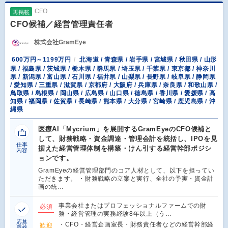
CFO
再掲載
CFO候補／経営管理責任者
株式会社GramEye
600万円～1199万円
北海道 / 青森県 / 岩手県 / 宮城県 / 秋田県 / 山形
県 / 福島県 / 茨城県 / 栃木県 / 群馬県 / 埼玉県 / 千葉県 / 東京都 / 神奈川
県 / 新潟県 / 富山県 / 石川県 / 福井県 / 山梨県 / 長野県 / 岐阜県 / 静岡県
/ 愛知県 / 三重県 / 滋賀県 / 京都府 / 大阪府 / 兵庫県 / 奈良県 / 和歌山県 /
鳥取県 / 島根県 / 岡山県 / 広島県 / 山口県 / 徳島県 / 香川県 / 愛媛県 / 高
知県 / 福岡県 / 佐賀県 / 長崎県 / 熊本県 / 大分県 / 宮崎県 / 鹿児島県 / 沖
縄県
医療AI「Mycrium」を展開するGramEyeのCFO候補と
して、財務戦略・資金調達・管理会計を統括し、IPOを見
仕事
据えた経営管理体制を構築・けん引する経営幹部ポジシ
内容
ョンです。
GramEyeの経営管理部門のコア人材として、以下を担ってい
ただきます。 ・財務戦略の立案と実行、全社の予実・資金計
画の統…
事業会社またはプロフェッショナルファームでの財
必須
務・経営管理の実務経験8年以上（う…
応募
・CFO・経営企画室長・財務責任者などの経営幹部経
歓迎
資格