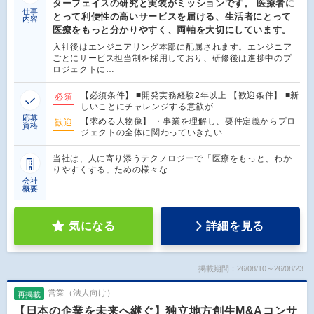
ターフェイスの研究と実装がミッションです。 医療者に
仕事
とって利便性の高いサービスを届ける、生活者にとって
内容
医療をもっと分かりやすく、両軸を大切にしています。
入社後はエンジニアリング本部に配属されます。エンジニア
ごとにサービス担当制を採用しており、研修後は進捗中のプ
ロジェクトに…
【必須条件】 ■開発実務経験2年以上 【歓迎条件】 ■新
必須
しいことにチャレンジする意欲が…
応募
【求める人物像】 ・事業を理解し、要件定義からプロ
歓迎
資格
ジェクトの全体に関わっていきたい…
当社は、人に寄り添うテクノロジーで「医療をもっと、わか
りやすくする」ための様々な…
会社
概要
気になる
詳細を見る
掲載期間：26/08/10～26/08/23
営業（法人向け）
再掲載
【日本の企業を未来へ継ぐ】独立地方創生M&Aコンサ