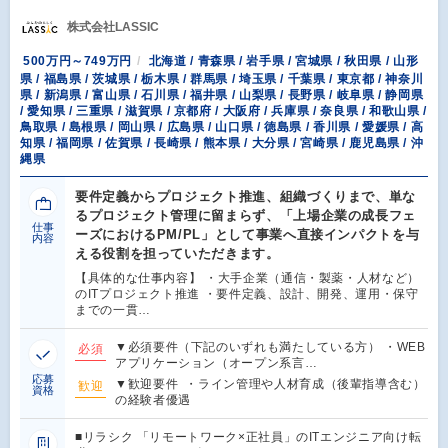
株式会社LASSIC
500万円～749万円
北海道 / 青森県 / 岩手県 / 宮城県 / 秋田県 / 山形
県 / 福島県 / 茨城県 / 栃木県 / 群馬県 / 埼玉県 / 千葉県 / 東京都 / 神奈川
県 / 新潟県 / 富山県 / 石川県 / 福井県 / 山梨県 / 長野県 / 岐阜県 / 静岡県
/ 愛知県 / 三重県 / 滋賀県 / 京都府 / 大阪府 / 兵庫県 / 奈良県 / 和歌山県 /
鳥取県 / 島根県 / 岡山県 / 広島県 / 山口県 / 徳島県 / 香川県 / 愛媛県 / 高
知県 / 福岡県 / 佐賀県 / 長崎県 / 熊本県 / 大分県 / 宮崎県 / 鹿児島県 / 沖
縄県
要件定義からプロジェクト推進、組織づくりまで、単な
るプロジェクト管理に留まらず、「上場企業の成長フェ
仕事
ーズにおけるPM/PL」として事業へ直接インパクトを与
内容
える役割を担っていただきます。
【具体的な仕事内容】 ・大手企業（通信・製薬・人材など）
のITプロジェクト推進 ・要件定義、設計、開発、運用・保守
までの一貫…
▼必須要件（下記のいずれも満たしている方） ・WEB
必須
アプリケーション（オープン系言…
応募
▼歓迎要件 ・ライン管理や人材育成（後輩指導含む）
歓迎
資格
の経験者優遇
■リラシク 「リモートワーク×正社員」のITエンジニア向け転