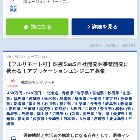
職エージェントサービス…
会社
概要
気になる
詳細を見る
掲載期間：26/05/11～26/10/18
SE（Web・オープン系）
【フルリモート可】医療SaaS自社開発や事業開発に
携わる！アプリケーションエンジニア募集
株式会社レイヤード
450万円～649万円
北海道 / 青森県 / 岩手県 / 宮城県 / 秋田県 / 山形
県 / 福島県 / 茨城県 / 栃木県 / 群馬県 / 埼玉県 / 千葉県 / 東京都 / 神奈川
県 / 新潟県 / 富山県 / 石川県 / 福井県 / 山梨県 / 長野県 / 岐阜県 / 静岡県
/ 愛知県 / 三重県 / 滋賀県 / 京都府 / 大阪府 / 兵庫県 / 奈良県 / 和歌山県 /
鳥取県 / 島根県 / 岡山県 / 広島県 / 山口県 / 徳島県 / 香川県 / 愛媛県 / 高
知県 / 福岡県 / 佐賀県 / 長崎県 / 熊本県 / 大分県 / 宮崎県 / 鹿児島県 / 沖
縄県
医療機関と生活者の橋渡しになる存在として、医療イン