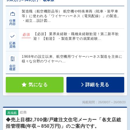
350万円～549万円
岐阜県
製造職（航空機部品等） 航空機や特殊車両（戦車・装甲車
等）に使われる「ワイヤーハーネス（電気配線）」の製造。
・組立…設計図…
仕事
内容
【必須】 業界未経験・職種未経験歓迎！第二新卒歓
必須
迎！ 【歓迎】 ・製造業界での就業経験…
応募
資格
1968年の設立以来、航空機用ワイヤーハーネス製造を主体に
様々な分野のワイヤーハ…
会社
概要
気になる
詳細を見る
掲載期間：26/08/07～26/08/20
総務
再掲載
◆売上目標2,700億/戸建注文住宅メーカー「各支店総
括管理職(年収～850万円)」のご案内です。