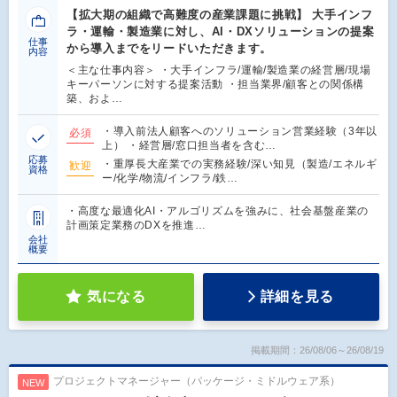
【拡大期の組織で高難度の産業課題に挑戦】 大手インフ
ラ・運輸・製造業に対し、AI・DXソリューションの提案
仕事
から導入までをリードいただきます。
内容
＜主な仕事内容＞ ・大手インフラ/運輸/製造業の経営層/現場
キーパーソンに対する提案活動 ・担当業界/顧客との関係構
築、およ…
・導入前法人顧客へのソリューション営業経験（3年以
必須
上） ・経営層/窓口担当者を含む…
応募
・重厚長大産業での実務経験/深い知見（製造/エネルギ
歓迎
資格
ー/化学/物流/インフラ/鉄…
・高度な最適化AI・アルゴリズムを強みに、社会基盤産業の
計画策定業務のDXを推進…
会社
概要
気になる
詳細を見る
掲載期間：26/08/06～26/08/19
プロジェクトマネージャー（パッケージ・ミドルウェア系）
NEW