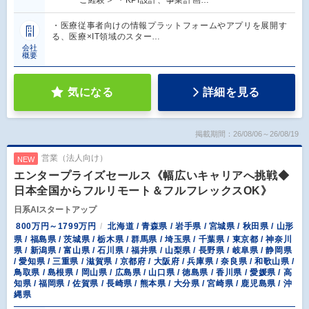
ご経験＞ ・KPI設計、事業計画…
・医療従事者向けの情報プラットフォームやアプリを展開す
る、医療×IT領域のスター…
会社
概要
気になる
詳細を見る
掲載期間：26/08/06～26/08/19
営業（法人向け）
NEW
エンタープライズセールス《幅広いキャリアへ挑戦◆
日本全国からフルリモート＆フルフレックスOK》
日系AIスタートアップ
800万円～1799万円
北海道 / 青森県 / 岩手県 / 宮城県 / 秋田県 / 山形
県 / 福島県 / 茨城県 / 栃木県 / 群馬県 / 埼玉県 / 千葉県 / 東京都 / 神奈川
県 / 新潟県 / 富山県 / 石川県 / 福井県 / 山梨県 / 長野県 / 岐阜県 / 静岡県
/ 愛知県 / 三重県 / 滋賀県 / 京都府 / 大阪府 / 兵庫県 / 奈良県 / 和歌山県 /
鳥取県 / 島根県 / 岡山県 / 広島県 / 山口県 / 徳島県 / 香川県 / 愛媛県 / 高
知県 / 福岡県 / 佐賀県 / 長崎県 / 熊本県 / 大分県 / 宮崎県 / 鹿児島県 / 沖
縄県