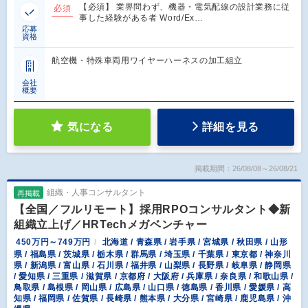
【必須】 業界問わず、機器・電気配線の設計業務に従
必須
事した経験がある者 Word/Ex…
応募
資格
航空機・特殊車両用ワイヤーハーネスの加工組立
会社
概要
気になる
詳細を見る
掲載期間：26/08/08～26/08/21
組織・人事コンサルタント
再掲載
【全国／フルリモート】採用RPOコンサルタント◆新
組織立上げ／HRTechメガベンチャー
450万円～749万円
北海道 / 青森県 / 岩手県 / 宮城県 / 秋田県 / 山形
県 / 福島県 / 茨城県 / 栃木県 / 群馬県 / 埼玉県 / 千葉県 / 東京都 / 神奈川
県 / 新潟県 / 富山県 / 石川県 / 福井県 / 山梨県 / 長野県 / 岐阜県 / 静岡県
/ 愛知県 / 三重県 / 滋賀県 / 京都府 / 大阪府 / 兵庫県 / 奈良県 / 和歌山県 /
鳥取県 / 島根県 / 岡山県 / 広島県 / 山口県 / 徳島県 / 香川県 / 愛媛県 / 高
知県 / 福岡県 / 佐賀県 / 長崎県 / 熊本県 / 大分県 / 宮崎県 / 鹿児島県 / 沖