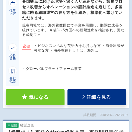
各国拠点における現場へ深く入り込みながら、業務プロ
セス改善からオペレーションの設計推進を通じて、多国
仕事
籍に跨る組織運営の在り方を仕組み、標準化へ繋げてい
内容
ただきます。
現在同社では、海外複数国にて事業を展開し、順調に成長を
続けています。 今後3～5カ国への新規進出を検討され、更な
る成長フェ…
・ビジネスレベルな英語力をお持ちな方 ・海外出張が
必須
可能な方 ・海外在住もしくは、海外…
応募
資格
・グローバルプラットフォーム事業
会社
概要
気になる
詳細を見る
掲載期間：26/08/06～26/08/19
経営企画
再掲載