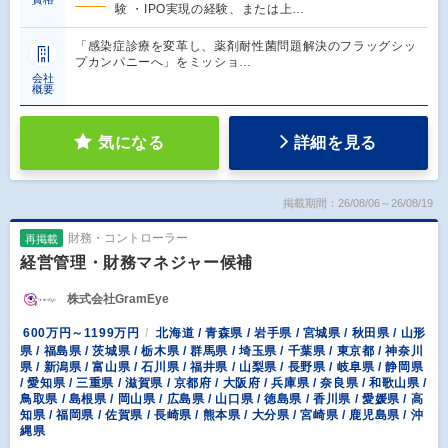
験 ・IPO実現の経験、または上…
「感染症診療を変革し、薬剤耐性菌問題解決のフラッグシッ
プカンパニーへ」をミッショ…
会社
概要
気になる
詳細を見る
掲載期間：26/08/06～26/08/19
財務・コントローラー
再掲載
経営管理・財務マネジャー候補
株式会社GramEye
600万円～1199万円
北海道 / 青森県 / 岩手県 / 宮城県 / 秋田県 / 山形
県 / 福島県 / 茨城県 / 栃木県 / 群馬県 / 埼玉県 / 千葉県 / 東京都 / 神奈川
県 / 新潟県 / 富山県 / 石川県 / 福井県 / 山梨県 / 長野県 / 岐阜県 / 静岡県
/ 愛知県 / 三重県 / 滋賀県 / 京都府 / 大阪府 / 兵庫県 / 奈良県 / 和歌山県 /
鳥取県 / 島根県 / 岡山県 / 広島県 / 山口県 / 徳島県 / 香川県 / 愛媛県 / 高
知県 / 福岡県 / 佐賀県 / 長崎県 / 熊本県 / 大分県 / 宮崎県 / 鹿児島県 / 沖
縄県