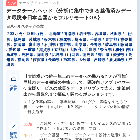
データサイエンティスト
NEW
データチームヘッド《分析に集中できる整備済みデー
タ環境◆日本全国からフルリモートOK》
日系ヘルステック企業
700万円～1399万円
北海道 / 青森県 / 岩手県 / 宮城県 / 秋田県 / 山形
県 / 福島県 / 茨城県 / 栃木県 / 群馬県 / 埼玉県 / 千葉県 / 東京都 / 神奈川
県 / 新潟県 / 富山県 / 石川県 / 福井県 / 山梨県 / 長野県 / 岐阜県 / 静岡県
/ 愛知県 / 三重県 / 滋賀県 / 京都府 / 大阪府 / 兵庫県 / 奈良県 / 和歌山県 /
鳥取県 / 島根県 / 岡山県 / 広島県 / 山口県 / 徳島県 / 香川県 / 愛媛県 / 高
知県 / 福岡県 / 佐賀県 / 長崎県 / 熊本県 / 大分県 / 宮崎県 / 鹿児島県 / 沖
縄県
【大規模かつ唯一無二のデータへの携わることが可能】
同社のデータ領域の中核として、医師向けアプリやマー
仕事
ケ支援サービスの成長をデータドリブンで支え、施策創
内容
出から最適化まで幅広く関わるポジションです。
＜主な仕事内容＞ ・事業戦略・プロダクト戦略を支える分
析・インサイトの抽出 ・KPI設計・モニタリング体制の構築
・新規施策・…
＜ご経験＞ ・データ分析/データサイエンスの実務（5
必須
年以上） ・他部署との協業（プロ…
応募
・データ基盤・ETL・データマート設計の運用知見 ＜
歓迎
資格