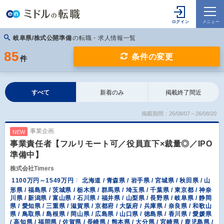
岐阜県/株式公開準備
の転職・求人情報一覧
85
条件の変更
件
すべて
新着のみ
掲載終了間近
掲載期間：26/08/07～26/08/20
事業企画
NEW
事業責任者【フルリモート可／役員直下×裁量◎／IPO
準備中】
株式会社Timers
1100万円～1549万円
北海道 / 青森県 / 岩手県 / 宮城県 / 秋田県 / 山
形県 / 福島県 / 茨城県 / 栃木県 / 群馬県 / 埼玉県 / 千葉県 / 東京都 / 神奈
川県 / 新潟県 / 富山県 / 石川県 / 福井県 / 山梨県 / 長野県 / 岐阜県 / 静岡
県 / 愛知県 / 三重県 / 滋賀県 / 京都府 / 大阪府 / 兵庫県 / 奈良県 / 和歌山
県 / 鳥取県 / 島根県 / 岡山県 / 広島県 / 山口県 / 徳島県 / 香川県 / 愛媛県
/ 高知県 / 福岡県 / 佐賀県 / 長崎県 / 熊本県 / 大分県 / 宮崎県 / 鹿児島県 /