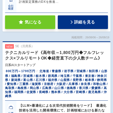
計画策定業務のDXを推進…
会社
概要
気になる
詳細を見る
掲載期間：26/08/06～26/08/19
SE（汎用系）
NEW
テクニカルリード《高年収～1,800万円◆フルフレッ
クス×フルリモートOK◆経営直下の少人数チーム》
日系AIスタートアップ
800万円～1799万円
北海道 / 青森県 / 岩手県 / 宮城県 / 秋田県 / 山形
県 / 福島県 / 茨城県 / 栃木県 / 群馬県 / 埼玉県 / 千葉県 / 東京都 / 神奈川
県 / 新潟県 / 富山県 / 石川県 / 福井県 / 山梨県 / 長野県 / 岐阜県 / 静岡県
/ 愛知県 / 三重県 / 滋賀県 / 京都府 / 大阪府 / 兵庫県 / 奈良県 / 和歌山県 /
鳥取県 / 島根県 / 岡山県 / 広島県 / 山口県 / 徳島県 / 香川県 / 愛媛県 / 高
知県 / 福岡県 / 佐賀県 / 長崎県 / 熊本県 / 大分県 / 宮崎県 / 鹿児島県 / 沖
縄県
【LLM×最適化による次世代技術開発をリード】 最適化
技術を活用した開発環境にて、計画領域における新たな