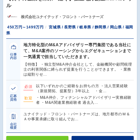
ル
株式会社ユナイテッド・フロント・パートナーズ
450万円～1499万円
宮城県 / 長野県 / 岐阜県 / 静岡県 / 岡山県 / 福岡
県
地方特化型のM&Aアドバイザリー専門集団である当社に
て、M&A案件のソーシングからエグゼキューションまで
仕事
一気通貫で担当していただきます。
内容
【特徴】 ・独立型M&A仲介会社として、金融機関や顧問税理
士の利害関係に縛られず提案を行うことができます。 ・業務
は縦割りせ…
以下いずれかのご経験をお持ちの方 ・法人営業経験
必須
（新規開拓、提案型）3年以上 ・金…
応募
・M&A仲介、フィナンシャルアドバイザリー実務経験
歓迎
資格
者 ・M&A関連業務経験者 過去入…
ユナイテッド・フロント・パートナーズは、地方都市のＭ＆
Ａや事業承継に取り組んでお…
会社
概要