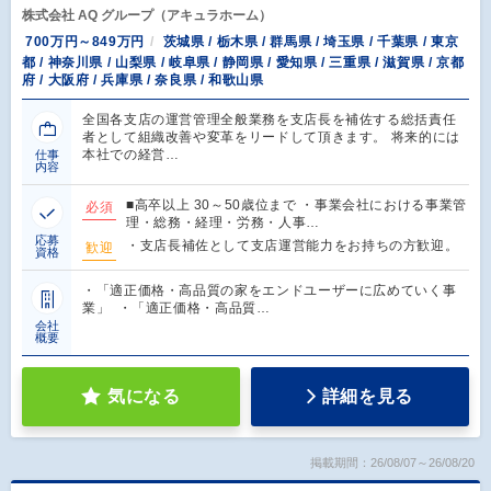
株式会社 AQ グループ（アキュラホーム）
700万円～849万円
茨城県 / 栃木県 / 群馬県 / 埼玉県 / 千葉県 / 東京
都 / 神奈川県 / 山梨県 / 岐阜県 / 静岡県 / 愛知県 / 三重県 / 滋賀県 / 京都
府 / 大阪府 / 兵庫県 / 奈良県 / 和歌山県
全国各支店の運営管理全般業務を支店長を補佐する総括責任
者として組織改善や変革をリードして頂きます。 将来的には
本社での経営…
仕事
内容
■高卒以上 30～50歳位まで ・事業会社における事業管
必須
理・総務・経理・労務・人事…
応募
・支店長補佐として支店運営能力をお持ちの方歓迎。
歓迎
資格
・「適正価格・高品質の家をエンドユーザーに広めていく事
業」 ・「適正価格・高品質…
会社
概要
気になる
詳細を見る
掲載期間：26/08/07～26/08/20