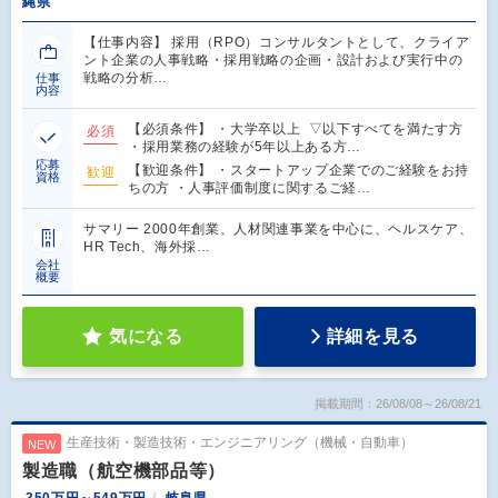
縄県
【仕事内容】 採用（RPO）コンサルタントとして、クライア
ント企業の人事戦略・採用戦略の企画・設計および実行中の
戦略の分析…
仕事
内容
【必須条件】 ・大学卒以上 ▽以下すべてを満たす方
必須
・採用業務の経験が5年以上ある方…
応募
【歓迎条件】 ・スタートアップ企業でのご経験をお持
歓迎
資格
ちの方 ・人事評価制度に関するご経…
サマリー 2000年創業、人材関連事業を中心に、ヘルスケア、
HR Tech、海外採…
会社
概要
気になる
詳細を見る
掲載期間：26/08/08～26/08/21
生産技術・製造技術・エンジニアリング（機械・自動車）
NEW
製造職（航空機部品等）