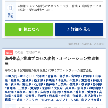
●情報システム部門のマネジャー支援・育成 ●IT診断サービス
●経営・業務部門からの…
会社
概要
気になる
詳細を見る
掲載期間：26/08/06～26/08/19
その他、管理部門系
NEW
海外拠点×業務プロセス改善・オペレーション推進担
当
海外における貧困層の生活を豊かに導くプラットフォーム運営会社
600万円～899万円
北海道 / 青森県 / 岩手県 / 宮城県 / 秋田県 / 山形
県 / 福島県 / 茨城県 / 栃木県 / 群馬県 / 埼玉県 / 千葉県 / 東京都 / 神奈川
県 / 新潟県 / 富山県 / 石川県 / 福井県 / 山梨県 / 長野県 / 岐阜県 / 静岡県
/ 愛知県 / 三重県 / 滋賀県 / 京都府 / 大阪府 / 兵庫県 / 奈良県 / 和歌山県 /
鳥取県 / 島根県 / 岡山県 / 広島県 / 山口県 / 徳島県 / 香川県 / 愛媛県 / 高
知県 / 福岡県 / 佐賀県 / 長崎県 / 熊本県 / 大分県 / 宮崎県 / 鹿児島県 / 沖
縄県 / 中近東・アフリカ（モロッコ、エジプト、UAE、南アフリカ等）