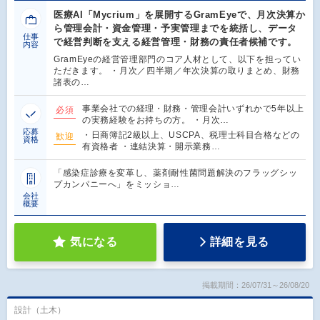
医療AI「Mycrium」を展開するGramEyeで、月次決算か
ら管理会計・資金管理・予実管理までを統括し、データ
仕事
で経営判断を支える経営管理・財務の責任者候補です。
内容
GramEyeの経営管理部門のコア人材として、以下を担ってい
ただきます。 ・月次／四半期／年次決算の取りまとめ、財務
諸表の…
事業会社での経理・財務・管理会計いずれかで5年以上
必須
の実務経験をお持ちの方。 ・月次…
応募
・日商簿記2級以上、USCPA、税理士科目合格などの
歓迎
資格
有資格者 ・連結決算・開示業務…
「感染症診療を変革し、薬剤耐性菌問題解決のフラッグシッ
プカンパニーへ」をミッショ…
会社
概要
気になる
詳細を見る
掲載期間：26/07/31～26/08/20
設計（土木）