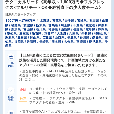
テクニカルリード《高年収～1,800万円◆フルフレッ
クス×フルリモートOK◆経営直下の少人数チーム》
日系AIスタートアップ
800万円～1799万円
北海道 / 青森県 / 岩手県 / 宮城県 / 秋田県 / 山形
県 / 福島県 / 茨城県 / 栃木県 / 群馬県 / 埼玉県 / 千葉県 / 東京都 / 神奈川
県 / 新潟県 / 富山県 / 石川県 / 福井県 / 山梨県 / 長野県 / 岐阜県 / 静岡県
/ 愛知県 / 三重県 / 滋賀県 / 京都府 / 大阪府 / 兵庫県 / 奈良県 / 和歌山県 /
鳥取県 / 島根県 / 岡山県 / 広島県 / 山口県 / 徳島県 / 香川県 / 愛媛県 / 高
知県 / 福岡県 / 佐賀県 / 長崎県 / 熊本県 / 大分県 / 宮崎県 / 鹿児島県 / 沖
縄県
【LLM×最適化による次世代技術開発をリード】 最適化
技術を活用した開発環境にて、計画領域における新たな
仕事
アプローチの企画・実用化をご担当いただきます。
内容
＜主な仕事内容＞ ・AI・LLMを活用した新規ソリューション
の企画・開発 ・最適化技術を活用した新たなアプローチの検
討・設計…
＜ご経験＞ ・ソフトウェア開発・技術リーダーとして
必須
の実務 ・技術課題の分析・設計・課…
応募
＜ご経験＞ ・プロダクト・新規事業立ち上げ ・SaaS
歓迎
資格
プロダクトの企画・運用 ・PdM…
・高度な最適化AI・アルゴリズムを強みに、社会基盤産業の