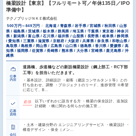
橋梁設計【東京】【フルリモート可／年休135日／IPO
準備中】
テクノブリッジＮＫＥ株式会社
500万円～849万円
北海道 / 青森県 / 岩手県 / 宮城県 / 秋田県 / 山形
県 / 福島県 / 茨城県 / 栃木県 / 群馬県 / 埼玉県 / 千葉県 / 東京都 / 神奈川
県 / 新潟県 / 富山県 / 石川県 / 福井県 / 山梨県 / 長野県 / 岐阜県 / 静岡県
/ 愛知県 / 三重県 / 滋賀県 / 京都府 / 大阪府 / 兵庫県 / 奈良県 / 和歌山県 /
鳥取県 / 島根県 / 岡山県 / 広島県 / 山口県 / 徳島県 / 香川県 / 愛媛県 / 高
知県 / 福岡県 / 佐賀県 / 長崎県 / 熊本県 / 大分県 / 宮崎県 / 鹿児島県 / 沖
縄県
道路橋、歩道橋などの新設橋梁設計（鋼上部工・RC下部
工等）を担当いただきます。
仕事
内容
・基本設計、詳細設計 ・顧客（建設コンサルタント等）との
打ち合わせ、調整 ・プロジェクトのリード、進捗管理 ※希望
に応じて、B…
以下いずれかに該当する方 ・橋梁の保全設計、追加設
必須
計経験 ・橋に関わる何らかの施工管…
応募
資格
・土木・建築分野の エンジニアリングサービス ・橋梁設計 ・
構造デザイン ・保全（メン…
会社