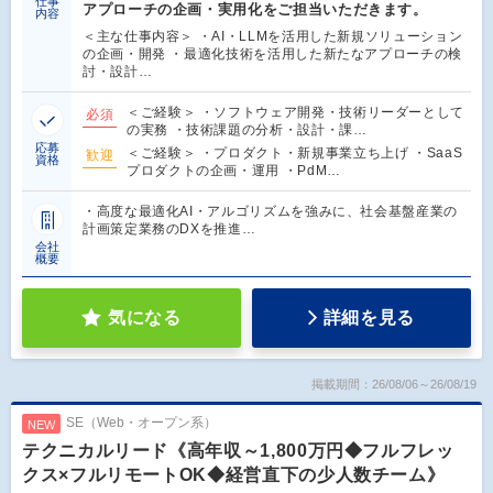
仕事
アプローチの企画・実用化をご担当いただきます。
内容
＜主な仕事内容＞ ・AI・LLMを活用した新規ソリューション
の企画・開発 ・最適化技術を活用した新たなアプローチの検
討・設計…
＜ご経験＞ ・ソフトウェア開発・技術リーダーとして
必須
の実務 ・技術課題の分析・設計・課…
応募
＜ご経験＞ ・プロダクト・新規事業立ち上げ ・SaaS
歓迎
資格
プロダクトの企画・運用 ・PdM…
・高度な最適化AI・アルゴリズムを強みに、社会基盤産業の
計画策定業務のDXを推進…
会社
概要
気になる
詳細を見る
掲載期間：26/08/06～26/08/19
SE（Web・オープン系）
NEW
テクニカルリード《高年収～1,800万円◆フルフレッ
クス×フルリモートOK◆経営直下の少人数チーム》