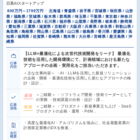
日系AIスタートアップ
800万円～1799万円
北海道 / 青森県 / 岩手県 / 宮城県 / 秋田県 / 山形
県 / 福島県 / 茨城県 / 栃木県 / 群馬県 / 埼玉県 / 千葉県 / 東京都 / 神奈川
県 / 新潟県 / 富山県 / 石川県 / 福井県 / 山梨県 / 長野県 / 岐阜県 / 静岡県
/ 愛知県 / 三重県 / 滋賀県 / 京都府 / 大阪府 / 兵庫県 / 奈良県 / 和歌山県 /
鳥取県 / 島根県 / 岡山県 / 広島県 / 山口県 / 徳島県 / 香川県 / 愛媛県 / 高
知県 / 福岡県 / 佐賀県 / 長崎県 / 熊本県 / 大分県 / 宮崎県 / 鹿児島県 / 沖
縄県
【LLM×最適化による次世代技術開発をリード】 最適化
技術を活用した開発環境にて、計画領域における新たな
仕事
アプローチの企画・実用化をご担当いただきます。
内容
＜主な仕事内容＞ ・AI・LLMを活用した新規ソリューション
の企画・開発 ・最適化技術を活用した新たなアプローチの検
討・設計…
＜ご経験＞ ・ソフトウェア開発・技術リーダーとして
必須
の実務 ・技術課題の分析・設計・課…
応募
＜ご経験＞ ・プロダクト・新規事業立ち上げ ・SaaS
歓迎
資格
プロダクトの企画・運用 ・PdM…
・高度な最適化AI・アルゴリズムを強みに、社会基盤産業の
計画策定業務のDXを推進…
会社
概要