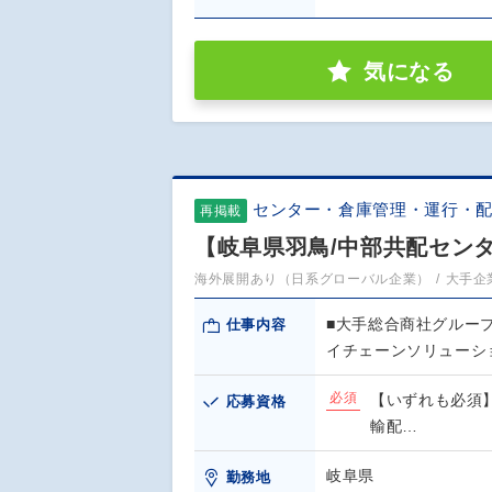
気になる
センター・倉庫管理・運行・
再掲載
【岐阜県羽鳥/中部共配セン
海外展開あり（日系グローバル企業）
大手企
■大手総合商社グルー
仕事内容
イチェーンソリューシ
必須
【いずれも必須】
応募資格
輸配…
岐阜県
勤務地