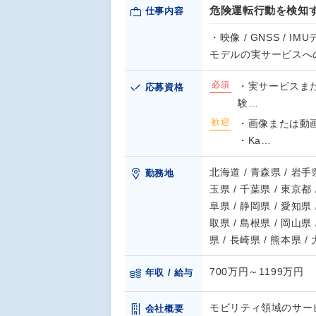
危険運転行動を検知
仕事内容
・映像 / GNSS /
モデルの実サービスへ
必須
・実サービスまた
応募資格
験…
歓迎
・画像または動
・Ka…
北海道 / 青森県 / 岩手県
勤務地
玉県 / 千葉県 / 東京都 
阜県 / 静岡県 / 愛知県 
取県 / 島根県 / 岡山県 
県 / 長崎県 / 熊本県 /
700万円～1199万円
年収 / 給与
モビリティ領域のサー
会社概要