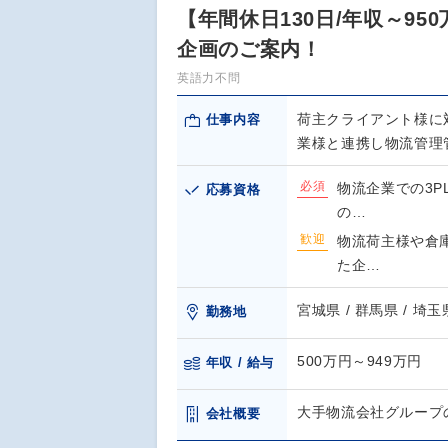
【年間休日130日/年収～9
企画のご案内！
英語力不問
荷主クライアント様に
仕事内容
業様と連携し物流管理
必須
物流企業での3
応募資格
の…
歓迎
物流荷主様や倉
た企…
宮城県 / 群馬県 / 埼玉県
勤務地
500万円～949万円
年収 / 給与
大手物流会社グループ
会社概要