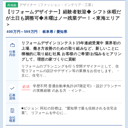
デザイナー（ファッション・インテリア・工業）
再掲載
【リフォームデザイナー】経験者歓迎◆ シフト休暇だ
が土日も調整可◆木曜はノー残業デー！＜東海エリア
＞
400万円～599万円
岐阜県 / 愛知県
リフォームデザインコンテスト15年連続受賞中 業界初の
上場、働き方改善のための取り組みなど、新しいことに
仕事
積極的に取り組む社風 お客様のご希望/お悩みをヒアリン
内容
グして、理想の家づくりに貢献
リフォームのプランニングを行う空間デザイナーとして、住
宅リフォームの設計やデザイン等の業務をお任せします。 ・
主に、住宅リ…
学歴不問 普通自動車免許(AT限定可) ・設計プランナー
必須
の実務経験 のある方 ・インテ…
応募
資格
■ビジョン: 同社の目標は、“愛知県で最も信頼される住宅企
業”。 リフォームを中心に…
会社
概要