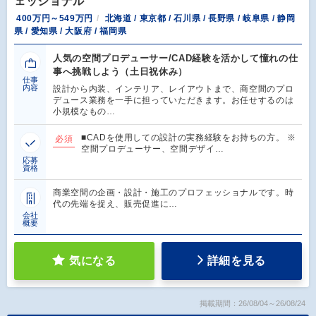
ェッショナル
400万円～549万円
北海道 / 東京都 / 石川県 / 長野県 / 岐阜県 / 静岡
県 / 愛知県 / 大阪府 / 福岡県
人気の空間プロデューサー/CAD経験を活かして憧れの仕
事へ挑戦しよう（土日祝休み）
仕事
内容
設計から内装、インテリア、レイアウトまで、商空間のプロ
デュース業務を一手に担っていただきます。お任せするのは
小規模なもの…
■CADを使用しての設計の実務経験をお持ちの方。 ※
必須
空間プロデューサー、空間デザイ…
応募
資格
商業空間の企画・設計・施工のプロフェッショナルです。時
代の先端を捉え、販売促進に…
会社
概要
気になる
詳細を見る
掲載期間：26/08/04～26/08/24