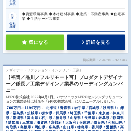
応募
資格
◆資源環境事業 ◆木材建材事業 ◆建築・不動産事業 ◆住宅事
業 ◆生活サービス事業
会社
概要
気になる
詳細を見る
掲載期間：26/07/10～26/09/03
デザイナー（ファッション・インテリア・工業）
【福岡／品川／フルリモート可】プロダクトデザイナ
ー／係長／工業デザイン／業界のリーディングカンパ
ニー
i-PRO株式会社 2022年4月1日。パナソニックi-PROセンシングソリューシ
ョンズ株式会社は社名を「i-PRO株式会社」にリニューアルしました。
700万円～1199万円
北海道 / 青森県 / 岩手県 / 宮城県 / 秋田県 / 山形
県 / 福島県 / 茨城県 / 栃木県 / 群馬県 / 埼玉県 / 千葉県 / 東京都 / 神奈川
県 / 新潟県 / 富山県 / 石川県 / 福井県 / 山梨県 / 長野県 / 岐阜県 / 静岡県
/ 愛知県 / 三重県 / 滋賀県 / 京都府 / 大阪府 / 兵庫県 / 奈良県 / 和歌山県 /
鳥取県 / 島根県 / 岡山県 / 広島県 / 山口県 / 徳島県 / 香川県 / 愛媛県 / 高