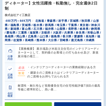
ディネーター】女性活躍推・転勤無し・完全週休2日
制
株式会社アイ工務店
400万円～849万円
北海道 / 青森県 / 岩手県 / 宮城県 / 秋田県 / 山形
県 / 福島県 / 茨城県 / 栃木県 / 群馬県 / 埼玉県 / 千葉県 / 東京都 / 神奈川
県 / 新潟県 / 富山県 / 石川県 / 福井県 / 山梨県 / 長野県 / 岐阜県 / 静岡県
/ 愛知県 / 三重県 / 滋賀県 / 京都府 / 大阪府 / 兵庫県 / 奈良県 / 和歌山県 /
島根県 / 岡山県 / 広島県 / 山口県 / 徳島県 / 香川県 / 愛媛県 / 高知県 / 福
岡県 / 佐賀県 / 長崎県 / 熊本県 / 大分県 / 宮崎県 / 鹿児島県 / 沖縄県
【業務概要】 展示場及び木造注文住宅のインテリアコーディ
ネーターとして、契約後のお客様との打ち合わせ及び、新規
展示場の着工…
仕事
内容
・インテリアコーディネーターの業務経験がある方
必須
・建築士のご資格またはインテリアコーディネーター
歓迎
応募
のご資格をお持ちでおられる方
資格
耐震性・耐久性など長期優良住宅の住宅性能評価7項目の最高
等級に標準対応し、高い基…
会社
概要