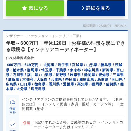
気になる
詳細を見る
掲載期間：26/08/01～26/08/14
デザイナー（ファッション・インテリア・工業）
年収～600万円｜年休120日｜お客様の理想を形にでき
る環境◎【インテリアコーディネーター】
住友林業株式会社
400万円～649万円
北海道 / 岩手県 / 宮城県 / 山形県 / 福島県 / 茨城
県 / 栃木県 / 群馬県 / 埼玉県 / 千葉県 / 東京都 / 神奈川県 / 新潟県 / 富山
県 / 石川県 / 福井県 / 山梨県 / 長野県 / 岐阜県 / 静岡県 / 愛知県 / 三重県
/ 滋賀県 / 京都府 / 大阪府 / 兵庫県 / 奈良県 / 和歌山県 / 鳥取県 / 岡山県 /
広島県 / 山口県 / 徳島県 / 香川県 / 愛媛県 / 高知県 / 福岡県 / 佐賀県 / 熊
本県 / 大分県 / 鹿児島県
インテリアプランのご提案を担当していただきます。 【具体
的には】 ・インテリア提案（家具・照明・カーテン等） ・空
間提案（配線…
仕事
内容
下記いずれかご資格、ご経験のある方 ・インテリアコ
必須
ーディネーターまたはインテリアプ…