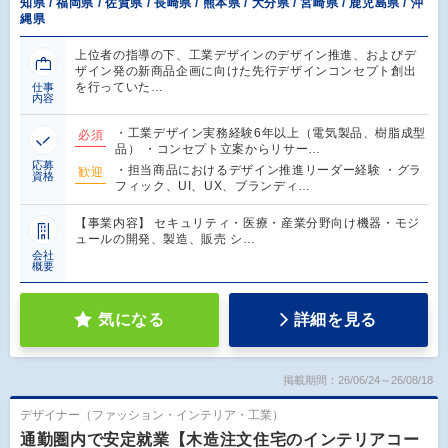
知県 / 福岡県 / 佐賀県 / 長崎県 / 熊本県 / 大分県 / 宮崎県 / 鹿児島県 / 沖
縄県
上位者の指導の下、工業デザインのデザイン推進、およびデ
ザイン発の新商品企画に向けた先行デザインコンセプト創出
を行っていた…
仕事
内容
・工業デザイン実務経験6年以上（電気製品、樹脂成型
必須
品） ・コンセプト立案からリサー…
応募
・担当商品におけるデザイン推進リーダー経験 ・グラ
歓迎
資格
フィック、UI、UX、ブランディ…
【事業内容】 セキュリティ・医療・産業分野向け機器・モジ
ュールの開発、製造、販売 シ…
会社
概要
気になる
詳細を見る
掲載期間：26/06/24～26/08/18
デザイナー（ファッション・インテリア・工業）
通勤圏内で安定就業【木造注文住宅のインテリアコー