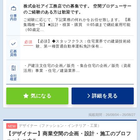
株式会社アイ工務店での募集です。 空間プロデューサー
のご経験のある方は歓迎です。
仕事
内容
ご経験に応じて、下記業務の何れかをお任せ致します。 【募
集職種一覧】 ■設計・積算・購買 ※65歳まで継続雇用可能
（60歳定…
【必須】◆スタッフクラス：住宅業界での建築技術経
必須
験、第一種普通自動車運転免許保有…
応募
資格
・戸建注文住宅の企画／販売 ・集合住宅の企画／販売（資産
活用）事業 ・住宅／建築業界…
会社
概要
気になる
詳細を見る
掲載期間：26/08/04～26/08/27
デザイナー（ファッション・インテリア・工業）
NEW
【デザイナー】商業空間の企画・設計・施工のプロフ