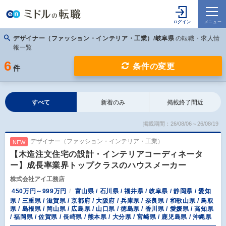
デザイナー（ファッション・インテリア・工業）/岐阜県
の転職・求人情
報一覧
6
条件の変更
件
すべて
新着のみ
掲載終了間近
掲載期間：26/08/06～26/08/19
デザイナー（ファッション・インテリア・工業）
NEW
【木造注文住宅の設計・インテリアコーディネータ
ー】成長率業界トップクラスのハウスメーカー
株式会社アイ工務店
450万円～999万円
富山県 / 石川県 / 福井県 / 岐阜県 / 静岡県 / 愛知
県 / 三重県 / 滋賀県 / 京都府 / 大阪府 / 兵庫県 / 奈良県 / 和歌山県 / 鳥取
県 / 島根県 / 岡山県 / 広島県 / 山口県 / 徳島県 / 香川県 / 愛媛県 / 高知県
/ 福岡県 / 佐賀県 / 長崎県 / 熊本県 / 大分県 / 宮崎県 / 鹿児島県 / 沖縄県