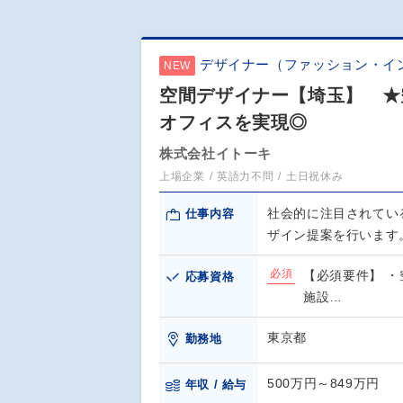
デザイナー（ファッション・イ
NEW
空間デザイナー【埼玉】 ★空
オフィスを実現◎
株式会社イトーキ
上場企業
英語力不問
土日祝休み
社会的に注目されてい
仕事内容
ザイン提案を行います
必須
【必須要件】 
応募資格
施設…
東京都
勤務地
500万円～849万円
年収 / 給与