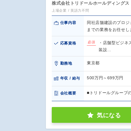
株式会社トリドールホールディングス
上場企業
英語力不問
同社店舗建設のプロジ
仕事内容
までの業務をお任せし
必須
・店舗型ビジネ
応募資格
装設…
東京都
勤務地
500万円～699万円
年収 / 給与
■トリドールグループ
会社概要
気になる