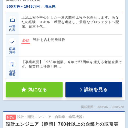
500万円～1049万円
埼玉県
上流工程を中心とした一連の開発工程をお任せします。あな
たの経験・スキル・希望を考慮し、最適なプロジェクトへ配
属。日本を代…
仕事
内容
設計を含む開発経験
必須
応募
資格
【事業概要】 1968年創業、今年で57周年を迎える老舗企業で
す。創業時は神奈川県…
会社
概要
気になる
詳細を見る
掲載期間：26/08/07～26/08/20
設計・開発エンジニア（自動車・輸送機器）
NEW
設計エンジニア【静岡】700社以上の企業との取引実