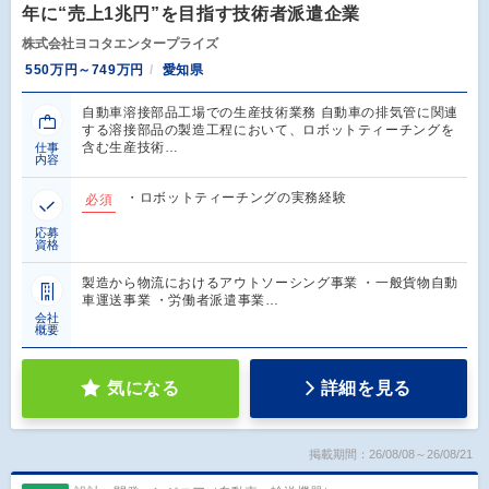
年に“売上1兆円”を目指す技術者派遣企業
株式会社ヨコタエンタープライズ
550万円～749万円
愛知県
自動車溶接部品工場での生産技術業務 自動車の排気管に関連
する溶接部品の製造工程において、ロボットティーチングを
含む生産技術…
仕事
内容
・ロボットティーチングの実務経験
必須
応募
資格
製造から物流におけるアウトソーシング事業 ・一般貨物自動
車運送事業 ・労働者派遣事業…
会社
概要
気になる
詳細を見る
掲載期間：26/08/08～26/08/21