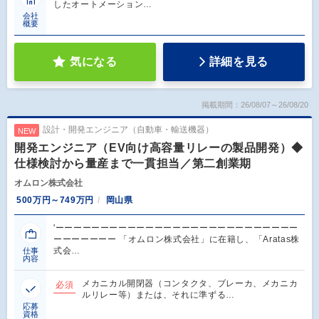
したオートメーション…
会社
概要
気になる
詳細を見る
掲載期間：26/08/07～26/08/20
設計・開発エンジニア（自動車・輸送機器）
NEW
開発エンジニア（EV向け高容量リレーの製品開発）◆
仕様検討から量産まで一貫担当／第二創業期
オムロン株式会社
500万円～749万円
岡山県
'ーーーーーーーーーーーーーーーーーーーーーーーーーーー
ーーーーーーー 「オムロン株式会社」に在籍し、「Aratas株
式会…
仕事
内容
メカニカル開閉器（コンタクタ、ブレーカ、メカニカ
必須
ルリレー等）または、それに準ずる…
応募
資格