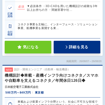
▼必須条件 ・3D-CADを用いた機構設計の経験を3年
必須
以上お持ちの方 ・関連部署や社…
応募
資格
コネクタ事業を主軸に、インターフェース・ソリューション
事業、航機事業を展開する東…
会社
概要
気になる
詳細を見る
掲載期間：26/08/07～26/08/20
設計・開発エンジニア（自動車・輸送機器）
NEW
機構設計◆車載・産機インフラ向けコネクタ／スマホ
や自動車を支えるコネクタ／年間休日126日◆
日本航空電子工業株式会社
500万円～849万円
東京都
車載および産業インフラ分野という、社会に不可欠な領域で