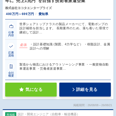
年に“売上1兆円”を目指す技術者派遣企業
株式会社ヨコタエンタープライズ
400万円～699万円
愛知県
世界シェアトップクラスの製品メーカーにて、電動ポンプの
設計補助を担当します。 長期案件のため、落ち着いた環境で
継続して設計…
仕事
内容
・設計基礎知識 (製図、4力学など） ・樹脂設計、金属
必須
設計への理解
応募
資格
製造から物流におけるアウトソーシング事業 ・一般貨物自動
車運送事業 ・労働者派遣事業…
会社
概要
気になる
詳細を見る
掲載期間：26/08/08～26/08/21
設計・開発エンジニア（自動車・輸送機器）
再掲載