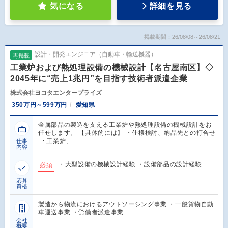
気になる
詳細を見る
掲載期間：26/08/08～26/08/21
設計・開発エンジニア（自動車・輸送機器）
再掲載
工業炉および熱処理設備の機械設計【名古屋南区】◇
2045年に“売上1兆円”を目指す技術者派遣企業
株式会社ヨコタエンタープライズ
350万円～599万円
愛知県
金属部品の製造を支える工業炉や熱処理設備の機械設計をお
任せします。 【具体的には】 ・仕様検討、納品先との打合せ
・工業炉、…
仕事
内容
・大型設備の機械設計経験 ・設備部品の設計経験
必須
応募
資格
製造から物流におけるアウトソーシング事業 ・一般貨物自動
車運送事業 ・労働者派遣事業…
会社
概要