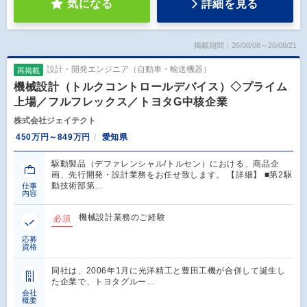
気になる
詳細を見る
掲載期間：26/08/08～26/08/21
設計・開発エンジニア（自動車・輸送機器）
再掲載
機械設計（トルクコントロールデバイス）◇プライム
上場／フルフレックス／トヨタG中核企業
株式会社ジェイテクト
450万円～849万円
愛知県
駆動製品（デファレンシャル/トルセン）における、商品企
画、先行開発・設計業務をお任せ致します。 【詳細】 ■第2駆
動技術部第…
仕事
内容
機械設計業務のご経験
必須
応募
資格
同社は、2006年1月に光洋精工と豊田工機が合併して誕生し
た企業で、トヨタグルー…
会社
概要