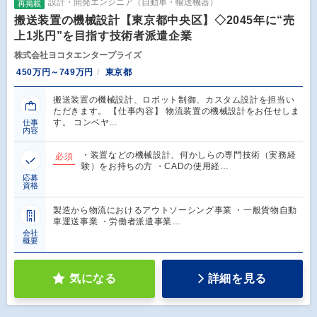
設計・開発エンジニア（自動車・輸送機器）
再掲載
搬送装置の機械設計【東京都中央区】◇2045年に“売
上1兆円”を目指す技術者派遣企業
株式会社ヨコタエンタープライズ
450万円～749万円
東京都
搬送装置の機械設計、ロボット制御、カスタム設計を担当い
ただきます。 【仕事内容】 物流装置の機械設計をお任せしま
す。 コンベヤ…
仕事
内容
・装置などの機械設計、何かしらの専門技術（実務経
必須
験）をお持ちの方 ・CADの使用経…
応募
資格
製造から物流におけるアウトソーシング事業 ・一般貨物自動
車運送事業 ・労働者派遣事業…
会社
概要
気になる
詳細を見る