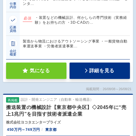
ンタ…
仕事
内容
・装置などの機械設計、何かしらの専門技術（実務経
必須
験）をお持ちの方 ・3D-CADの…
応募
資格
製造から物流におけるアウトソーシング事業 ・一般貨物自動
車運送事業 ・労働者派遣事業…
会社
概要
気になる
詳細を見る
掲載期間：26/08/08～26/08/21
設計・開発エンジニア（自動車・輸送機器）
再掲載
搬送装置の機械設計【東京都中央区】◇2045年に“売
上1兆円”を目指す技術者派遣企業
株式会社ヨコタエンタープライズ
450万円～749万円
東京都