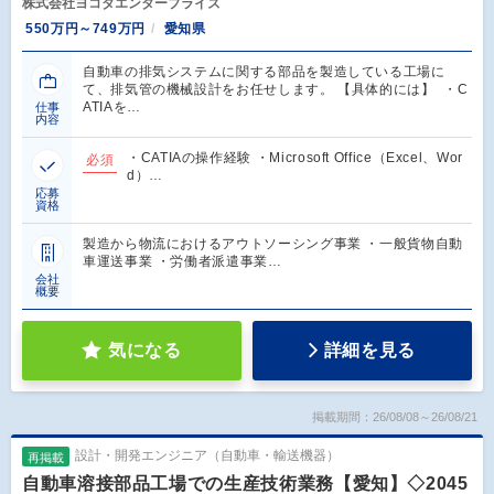
株式会社ヨコタエンタープライズ
550万円～749万円
愛知県
自動車の排気システムに関する部品を製造している工場に
て、排気管の機械設計をお任せします。 【具体的には】 ・C
ATIAを…
仕事
内容
・CATIAの操作経験 ・Microsoft Office（Excel、Wor
必須
d）…
応募
資格
製造から物流におけるアウトソーシング事業 ・一般貨物自動
車運送事業 ・労働者派遣事業…
会社
概要
気になる
詳細を見る
掲載期間：26/08/08～26/08/21
設計・開発エンジニア（自動車・輸送機器）
再掲載
自動車溶接部品工場での生産技術業務【愛知】◇2045