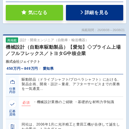
気になる
詳細を見る
掲載期間：26/08/08～26/08/21
設計・開発エンジニア（自動車・輸送機器）
再掲載
機械設計（自動車駆動製品）【愛知】◇プライム上場
／フルフレックス／トヨタG中核企業
株式会社ジェイテクト
450万円～849万円
愛知県
駆動部品（ドライブシャフト/プロペラシャフト）における、
製品企画、開発・設計～量産、アフターサービスまでの業務
を一気通貫…
仕事
内容
・機械設計業務のご経験 ・基礎的な材料力学知識
必須
応募
資格
同社は、2006年1月に光洋精工と豊田工機が合併して誕生し