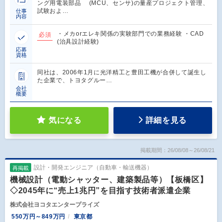
ング用電装部品 (MCU、センサ)の量産プロジェクト管理、
試験およ…
仕事
内容
・メカorエレキ関係の実験部門での業務経験 ・CAD
必須
(治具設計経験)
応募
資格
同社は、2006年1月に光洋精工と豊田工機が合併して誕生し
た企業で、トヨタグルー…
会社
概要
気になる
詳細を見る
掲載期間：26/08/08～26/08/21
設計・開発エンジニア（自動車・輸送機器）
再掲載
機械設計（電動シャッター、建築製品等）【板橋区】
◇2045年に“売上1兆円”を目指す技術者派遣企業
株式会社ヨコタエンタープライズ
550万円～849万円
東京都