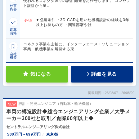
使われるコネクタ製品の設計開発をお任せします。 コンセプ
ト設計から量…
仕事
内容
▼必須条件 ・3D-CADを用いた機構設計の経験を3年
必須
以上お持ちの方 ・関連部署や社…
応募
資格
コネクタ事業を主軸に、インターフェース・ソリューション
事業、航機事業を展開する東…
会社
概要
気になる
詳細を見る
掲載期間：26/08/07～26/08/20
設計・開発エンジニア（自動車・輸送機器）
NEW
車両の構造設計◆総合エンジニアリング企業／大手メ
ーカー300社と取引／創業60年以上◆
セントラルエンジニアリング株式会社
500万円～699万円
東京都