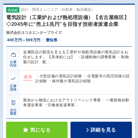
設計・開発エンジニア（自動車・輸送機器）
再掲載
電気設計（工業炉および熱処理設備）【名古屋南区】
◇2045年に“売上1兆円”を目指す技術者派遣企業
株式会社ヨコタエンタープライズ
400万円～599万円
愛知県
金属部品の製造を支える工業炉や熱処理設備の電気設計をお
任せします。 【具体的には】 ・設備制御の調整業務 ・制御
盤の設計、配…
仕事
内容
・大型設備の電気設計経験 ・分電盤等の高圧回路の設
必須
計経験 ・操作盤の電気設計経験
応募
資格
製造から物流におけるアウトソーシング事業 ・一般貨物自動
車運送事業 ・労働者派遣事業…
会社
概要
気になる
詳細を見る