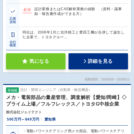
設計業務またはCAE解析業務の経験 （資料・議事
必須
録・報告書作成ができる方）
応募
資格
同社は、2006年1月に光洋精工と豊田工機が合併して誕生し
た企業で、トヨタグルー…
会社
概要
気になる
詳細を見る
掲載期間：26/08/08～26/08/21
設計・開発エンジニア（自動車・輸送機器）
再掲載
メカ・電装部品の量産管理、調査解析【愛知/岡崎】◇
プライム上場／フルフレックス／トヨタG中核企業
株式会社ジェイテクト
500万円～849万円
愛知県
・電動パワーステアリング用メカ部品、電動パワーステアリ