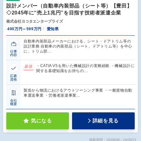
設計メンバー（自動車内装部品（シート等）【豊田】
◇2045年に“売上1兆円”を目指す技術者派遣企業
株式会社ヨコタエンタープライズ
400万円～599万円
愛知県
自動車内装部品メーカーにおける、シート・ドアトリム等の
設計業務 自動車の内装部品（シート、ドアトリム等）を中心
に、トリム部…
仕事
内容
・CATIA V5を用いた機械設計の実務経験 ・機械設計に
必須
関する基礎知識をお持ちの…
応募
資格
製造から物流におけるアウトソーシング事業 ・一般貨物自動
車運送事業 ・労働者派遣事業…
会社
概要
気になる
詳細を見る
掲載期間：26/08/08～26/08/21