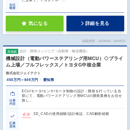
た企業で、トヨタグルー…
会社
概要
気になる
詳細を見る
掲載期間：26/08/08～26/08/21
設計・開発エンジニア（自動車・輸送機器）
再掲載
機械設計（電動パワーステアリング用MCU）◇プライ
ム上場／フルフレックス／トヨタG中核企業
株式会社ジェイテクト
450万円～849万円
愛知県
ECU/モータ/センサ/モータ制御の設計・開発を行っている当
部にて、電動パワーステアリング用MCUの開発業務をお任せ
致し…
仕事
内容
3D_CADの使用経験/設計検証、CAD解析経験
必須
応募
資格