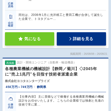
応募
資格
同社は、2006年1月に光洋精工と豊田工機が合併して誕生し
た企業で、トヨタグルー…
会社
概要
気になる
詳細を見る
掲載期間：26/08/08～26/08/21
設計・開発エンジニア（自動車・輸送機器）
再掲載
各種農業機械の機械設計【静岡／菊川】◇2045年
に“売上1兆円”を目指す技術者派遣企業
株式会社ヨコタエンタープライズ
450万円～749万円
静岡県
【仕事内容】 主に茶畑などで稼働する各種農業用機械の機械
設計をお任せいたします。 こちらの企業様では独創と先進の
技術で常に業…
仕事
内容