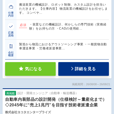
搬送装置の機械設計、ロボット制御、カスタム設計を担当い
ただきます。 【仕事内容】 物流装置の機械設計をお任せしま
す。 コンベヤ…
仕事
内容
・装置などの機械設計、何かしらの専門技術（実務経
必須
験）をお持ちの方 ・CADの使用経…
応募
資格
製造から物流におけるアウトソーシング事業 ・一般貨物自動
車運送事業 ・労働者派遣事業…
会社
概要
気になる
詳細を見る
掲載期間：26/08/08～26/08/21
設計・開発エンジニア（自動車・輸送機器）
再掲載
自動車内装部品の設計開発（仕様検討～量産化まで）
◇2045年に“売上1兆円”を目指す技術者派遣企業
株式会社ヨコタエンタープライズ