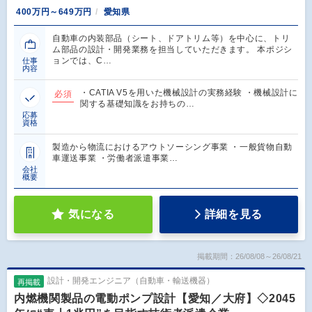
400万円～649万円
愛知県
自動車の内装部品（シート、ドアトリム等）を中心に、トリ
ム部品の設計・開発業務を担当していただきます。 本ポジシ
ョンでは、C…
仕事
内容
・CATIA V5を用いた機械設計の実務経験 ・機械設計に
必須
関する基礎知識をお持ちの…
応募
資格
製造から物流におけるアウトソーシング事業 ・一般貨物自動
車運送事業 ・労働者派遣事業…
会社
概要
気になる
詳細を見る
掲載期間：26/08/08～26/08/21
設計・開発エンジニア（自動車・輸送機器）
再掲載
内燃機関製品の電動ポンプ設計【愛知／大府】◇2045