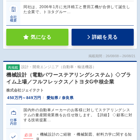
同社は、2006年1月に光洋精工と豊田工機が合併して誕生し
た企業で、トヨタグルー…
会社
概要
気になる
詳細を見る
掲載期間：26/08/08～26/08/21
設計・開発エンジニア（自動車・輸送機器）
再掲載
機械設計（電動パワーステアリングシステム）◇プラ
イム上場／フルフレックス／トヨタG中核企業
株式会社ジェイテクト
450万円～849万円
愛知県 / 奈良県
国内外の自動車メーカーのお客様に対してステアリングシス
テムの量産開発業務をお任せ致します。 【詳細】 ◇顧客に対
する技術提案…
仕事
内容
・機械設計のご経験 ・機械製図、材料力学に関する知
必須
見