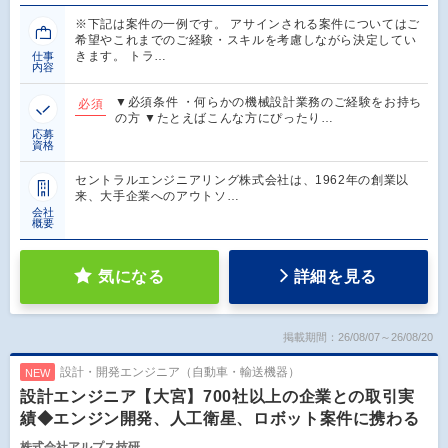
※下記は案件の一例です。 アサインされる案件についてはご
希望やこれまでのご経験・スキルを考慮しながら決定してい
きます。 トラ…
仕事
内容
▼必須条件 ・何らかの機械設計業務のご経験をお持ち
必須
の方 ▼たとえばこんな方にぴったり…
応募
資格
セントラルエンジニアリング株式会社は、1962年の創業以
来、大手企業へのアウトソ…
会社
概要
気になる
詳細を見る
掲載期間：26/08/07～26/08/20
設計・開発エンジニア（自動車・輸送機器）
NEW
設計エンジニア【大宮】700社以上の企業との取引実
績◆エンジン開発、人工衛星、ロボット案件に携わる
株式会社アルプス技研