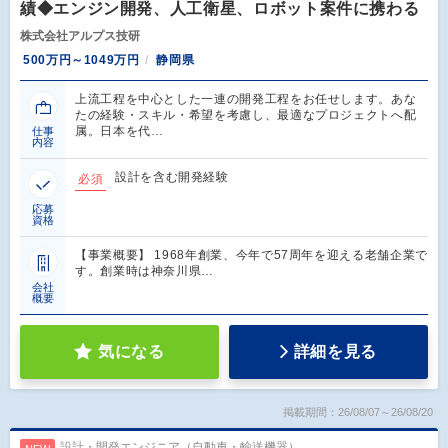
績◆エンジン開発、人工衛星、ロボット案件に携わる
株式会社アルプス技研
500万円～1049万円
静岡県
上流工程を中心とした一連の開発工程をお任せします。あな
たの経験・スキル・希望を考慮し、最適なプロジェクトへ配
属。日本を代…
仕事
内容
設計を含む開発経験
必須
応募
資格
【事業概要】 1968年創業、今年で57周年を迎える老舗企業で
す。創業時は神奈川県…
会社
概要
気になる
詳細を見る
掲載期間：26/08/07～26/08/20
設計・開発エンジニア（自動車・輸送機器）