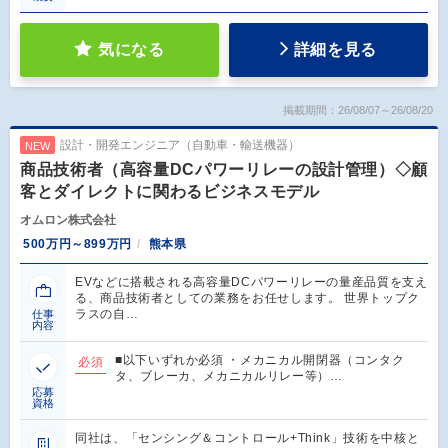
気になる
詳細を見る
掲載期間：26/08/07～26/08/20
設計・開発エンジニア（自動車・輸送機器）
NEW
商品技術者（高容量DCパワーリレーの設計管理）◇顧
客とダイレクトに関わるビジネスモデル
オムロン株式会社
500万円～899万円
熊本県
EVなどに搭載される高容量DCパワーリレーの量産品質を支え
る、商品技術者としての業務をお任せします。 世界トップク
ラスの自…
仕事
内容
■以下いずれか必須 ・メカニカル開閉器（コンタク
必須
タ、ブレーカ、メカニカルリレー等）…
応募
資格
同社は、「センシング＆コントロール+Think」技術を中核と