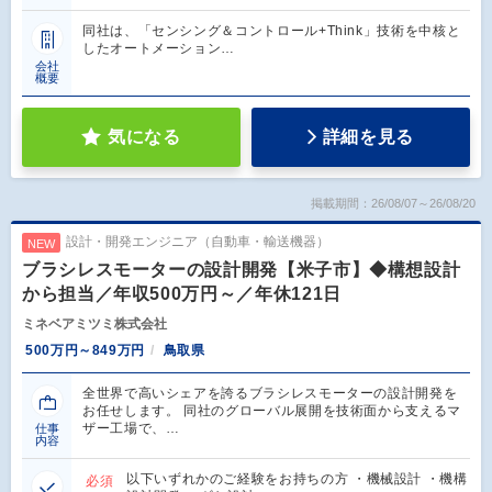
同社は、「センシング＆コントロール+Think」技術を中核と
したオートメーション…
会社
概要
気になる
詳細を見る
掲載期間：26/08/07～26/08/20
設計・開発エンジニア（自動車・輸送機器）
NEW
ブラシレスモーターの設計開発【米子市】◆構想設計
から担当／年収500万円～／年休121日
ミネベアミツミ株式会社
500万円～849万円
鳥取県
全世界で高いシェアを誇るブラシレスモーターの設計開発を
お任せします。 同社のグローバル展開を技術面から支えるマ
ザー工場で、…
仕事
内容
以下いずれかのご経験をお持ちの方 ・機械設計 ・機構
必須