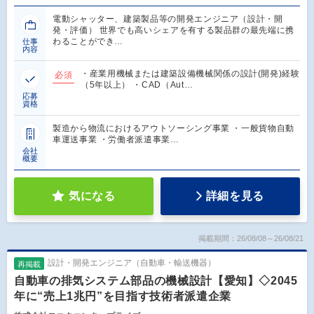
電動シャッター、建築製品等の開発エンジニア（設計・開
発・評価） 世界でも高いシェアを有する製品群の最先端に携
わることができ…
仕事
内容
・産業用機械または建築設備機械関係の設計(開発)経験
必須
（5年以上） ・CAD（Aut…
応募
資格
製造から物流におけるアウトソーシング事業 ・一般貨物自動
車運送事業 ・労働者派遣事業…
会社
概要
気になる
詳細を見る
掲載期間：26/08/08～26/08/21
設計・開発エンジニア（自動車・輸送機器）
再掲載
自動車の排気システム部品の機械設計【愛知】◇2045
年に“売上1兆円”を目指す技術者派遣企業