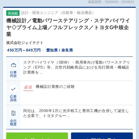
掲載期間：26/08/08～26/08/21
設計・開発エンジニア（自動車・輸送機器）
再掲載
機械設計／電動パワーステアリング・ステアバイワイ
ヤ◇プライム上場／フルフレックス／トヨタG中核企
業
株式会社ジェイテクト
450万円～849万円
愛知県 / 奈良県
ステアバイワイヤ（SBW）・商用車向け電動パワーステアリ
ング（EPS）等、次世代戦略商品における先行開発・機械設
計業務を…
仕事
内容
機械設計業務のご経験
必須
応募
資格
同社は、2006年1月に光洋精工と豊田工機が合併して誕生し
た企業で、トヨタグルー…
会社
概要