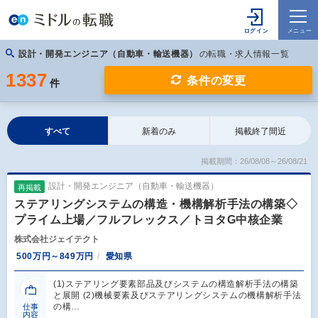
設計・開発エンジニア（自動車・輸送機器）
の転職・求人情報一覧
1337
条件の変更
件
すべて
新着のみ
掲載終了間近
掲載期間：26/08/08～26/08/21
設計・開発エンジニア（自動車・輸送機器）
再掲載
ステアリングシステムの構造・機構解析手法の構築◇
プライム上場／フルフレックス／トヨタG中核企業
株式会社ジェイテクト
500万円～849万円
愛知県
(1)ステアリング要素部品及びシステムの構造解析手法の構築
と展開 (2)機械要素及びステアリングシステムの機構解析手法
の構…
仕事
内容