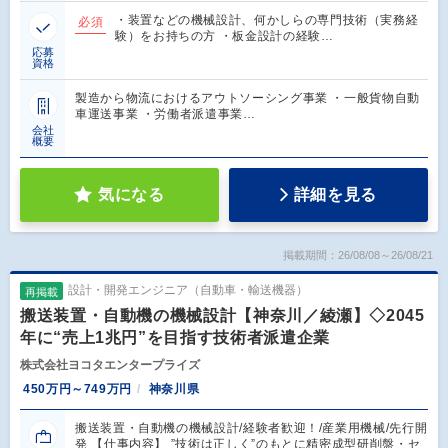
・装置などの機械設計、何かしらの専門技術（実務経
必須
験）をお持ちの方 ・板金設計の経験…
応募
資格
製造から物流におけるアウトソーシング事業 ・一般貨物自動
車運送事業 ・労働者派遣事業…
会社
概要
気になる
詳細を見る
掲載期間：26/08/08～26/08/21
設計・開発エンジニア（自動車・輸送機器）
再掲載
搬送装置・自動機の機械設計【神奈川／綾瀬】◇2045
年に“売上1兆円”を目指す技術者派遣企業
株式会社ヨコタエンタープライズ
450万円～749万円
神奈川県
搬送装置・自動機の機械設計/経験者歓迎！/産業用機械/先行開
発 【仕事内容】 ”技術は正しく”のもとに精密成型研削盤・セ