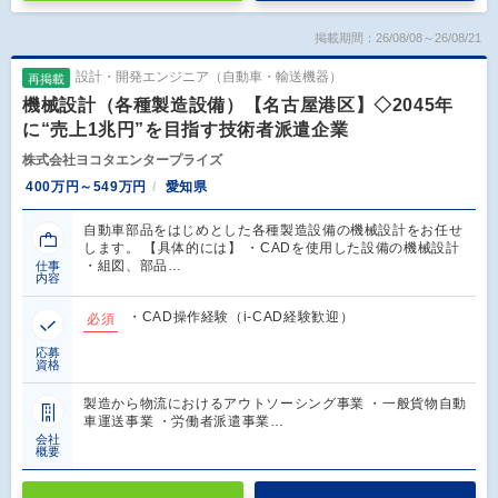
掲載期間：26/08/08～26/08/21
設計・開発エンジニア（自動車・輸送機器）
再掲載
機械設計（各種製造設備）【名古屋港区】◇2045年
に“売上1兆円”を目指す技術者派遣企業
株式会社ヨコタエンタープライズ
400万円～549万円
愛知県
自動車部品をはじめとした各種製造設備の機械設計をお任せ
します。 【具体的には】 ・CADを使用した設備の機械設計
・組図、部品…
仕事
内容
・CAD操作経験（i-CAD経験歓迎）
必須
応募
資格
製造から物流におけるアウトソーシング事業 ・一般貨物自動
車運送事業 ・労働者派遣事業…
会社
概要