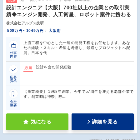
NEW
設計エンジニア【大阪】700社以上の企業との取引実
績◆エンジン開発、人工衛星、ロボット案件に携わる
株式会社アルプス技研
500万円～1049万円
大阪府
上流工程を中心とした一連の開発工程をお任せします。あな
たの経験・スキル・希望を考慮し、最適なプロジェクトへ配
属。日本を代…
仕事
内容
設計を含む開発経験
必須
応募
資格
【事業概要】 1968年創業、今年で57周年を迎える老舗企業で
す。創業時は神奈川県…
会社
概要
気になる
詳細を見る