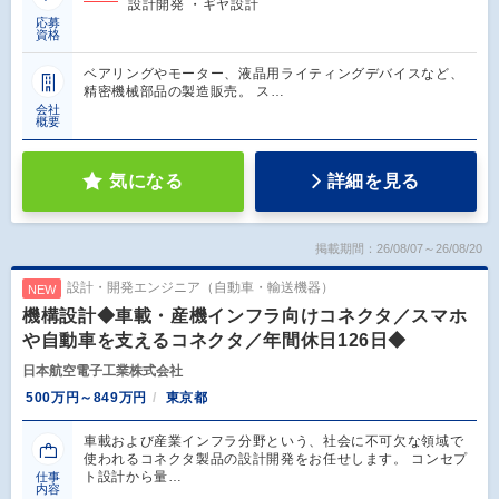
設計開発 ・ギヤ設計
応募
資格
ベアリングやモーター、液晶用ライティングデバイスなど、
精密機械部品の製造販売。 ス…
会社
概要
気になる
詳細を見る
掲載期間：26/08/07～26/08/20
設計・開発エンジニア（自動車・輸送機器）
NEW
機構設計◆車載・産機インフラ向けコネクタ／スマホ
や自動車を支えるコネクタ／年間休日126日◆
日本航空電子工業株式会社
500万円～849万円
東京都
車載および産業インフラ分野という、社会に不可欠な領域で
使われるコネクタ製品の設計開発をお任せします。 コンセプ
ト設計から量…
仕事
内容