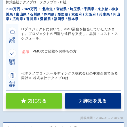
株式会社テクノプロ テクノプロ・IT社
600万円～949万円
北海道 / 宮城県 / 埼玉県 / 千葉県 / 東京都 / 神奈
川県 / 富山県 / 石川県 / 静岡県 / 愛知県 / 京都府 / 大阪府 / 兵庫県 / 岡山
県 / 広島県 / 香川県 / 愛媛県 / 福岡県 / 熊本県
ITプロジェクトにおいて、PMO業務を担当していただきま
す。プロジェクトの円滑な進行を支援し、品質・コスト・ス
ケジュール…
仕事
内容
PMOのご経験をお持ちの方
必須
応募
資格
≪テクノプロ・ホールディングス株式会社の中核企業である
同社≫ 株式会社テクノプロは…
会社
概要
気になる
詳細を見る
掲載期間：26/07/31～26/08/20