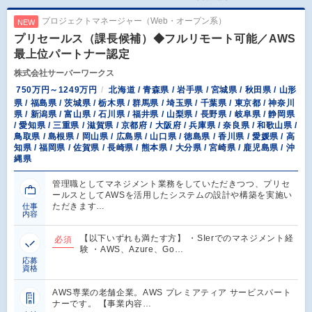
プロジェクトマネージャー（Web・オープン系）
NEW
プリセールス（課長候補）◆フルリモート可能／AWS
最上位パートナー認定
株式会社サーバーワークス
750万円～1249万円
北海道 / 青森県 / 岩手県 / 宮城県 / 秋田県 / 山形
県 / 福島県 / 茨城県 / 栃木県 / 群馬県 / 埼玉県 / 千葉県 / 東京都 / 神奈川
県 / 新潟県 / 富山県 / 石川県 / 福井県 / 山梨県 / 長野県 / 岐阜県 / 静岡県
/ 愛知県 / 三重県 / 滋賀県 / 京都府 / 大阪府 / 兵庫県 / 奈良県 / 和歌山県 /
鳥取県 / 島根県 / 岡山県 / 広島県 / 山口県 / 徳島県 / 香川県 / 愛媛県 / 高
知県 / 福岡県 / 佐賀県 / 長崎県 / 熊本県 / 大分県 / 宮崎県 / 鹿児島県 / 沖
縄県
管理職としてマネジメント業務をしていただきつつ、プリセ
ールスとしてAWSを活用したシステムの設計や構築を実施い
ただきます…
仕事
内容
【以下いずれも満たす方】 ・SIerでのマネジメント経
必須
験 ・AWS、Azure、Go…
応募
資格
AWS専業の老舗企業。AWS プレミアティア サービスパート
ナーです。 【事業内容…