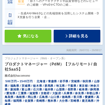
・部下へのアーキテクチャや品質管理などのレビュー
歓迎
資格
のご経験 ・VPoEやCTOのご経…
・生成AIやWeb3などの先端技術を活用したシステム開発・D
X支援を行う企業 ・企…
会社
概要
気になる
詳細を見る
掲載期間：26/07/31～26/08/17
プロジェクトマネージャー（Web・オープン系）
プロダクトマネージャー（PdM）【フルリモート/ 自
社SaaS】
株式会社hacomono
500万円～1549万円
北海道 / 青森県 / 岩手県 / 宮城県 / 秋田県 / 山形
県 / 福島県 / 茨城県 / 栃木県 / 群馬県 / 埼玉県 / 千葉県 / 東京都 / 神奈川
県 / 新潟県 / 富山県 / 石川県 / 福井県 / 山梨県 / 長野県 / 岐阜県 / 静岡県
/ 愛知県 / 三重県 / 滋賀県 / 京都府 / 大阪府 / 兵庫県 / 奈良県 / 和歌山県 /
鳥取県 / 島根県 / 岡山県 / 広島県 / 山口県 / 徳島県 / 香川県 / 愛媛県 / 高
知県 / 福岡県 / 佐賀県 / 長崎県 / 熊本県 / 大分県 / 宮崎県 / 鹿児島県 / 沖
縄県