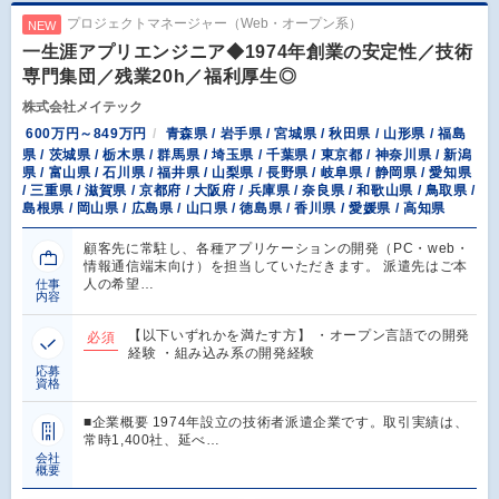
プロジェクトマネージャー（Web・オープン系）
NEW
一生涯アプリエンジニア◆1974年創業の安定性／技術
専門集団／残業20h／福利厚生◎
株式会社メイテック
600万円～849万円
青森県 / 岩手県 / 宮城県 / 秋田県 / 山形県 / 福島
県 / 茨城県 / 栃木県 / 群馬県 / 埼玉県 / 千葉県 / 東京都 / 神奈川県 / 新潟
県 / 富山県 / 石川県 / 福井県 / 山梨県 / 長野県 / 岐阜県 / 静岡県 / 愛知県
/ 三重県 / 滋賀県 / 京都府 / 大阪府 / 兵庫県 / 奈良県 / 和歌山県 / 鳥取県 /
島根県 / 岡山県 / 広島県 / 山口県 / 徳島県 / 香川県 / 愛媛県 / 高知県
顧客先に常駐し、各種アプリケーションの開発（PC・web・
情報通信端末向け）を担当していただきます。 派遣先はご本
人の希望…
仕事
内容
【以下いずれかを満たす方】 ・オープン言語での開発
必須
経験 ・組み込み系の開発経験
応募
資格
■企業概要 1974年設立の技術者派遣企業です。取引実績は、
常時1,400社、延べ…
会社
概要