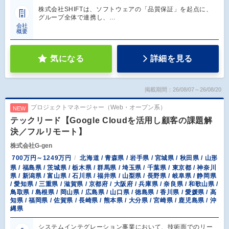
株式会社SHIFTは、ソフトウェアの「品質保証」を起点に、
グループ全体で連携し、…
会社
概要
気になる
詳細を見る
掲載期間：26/08/07～26/08/20
プロジェクトマネージャー（Web・オープン系）
NEW
テックリード【Google Cloudを活用し顧客の課題解
決／フルリモート】
株式会社G-gen
700万円～1249万円
北海道 / 青森県 / 岩手県 / 宮城県 / 秋田県 / 山形
県 / 福島県 / 茨城県 / 栃木県 / 群馬県 / 埼玉県 / 千葉県 / 東京都 / 神奈川
県 / 新潟県 / 富山県 / 石川県 / 福井県 / 山梨県 / 長野県 / 岐阜県 / 静岡県
/ 愛知県 / 三重県 / 滋賀県 / 京都府 / 大阪府 / 兵庫県 / 奈良県 / 和歌山県 /
鳥取県 / 島根県 / 岡山県 / 広島県 / 山口県 / 徳島県 / 香川県 / 愛媛県 / 高
知県 / 福岡県 / 佐賀県 / 長崎県 / 熊本県 / 大分県 / 宮崎県 / 鹿児島県 / 沖
縄県
システムインテグレーション事業において、技術面でのリー