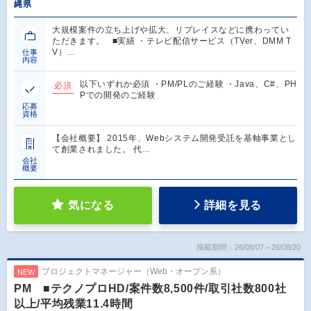
縄県
大規模案件の立ち上げや拡大、リプレイスなどに携わってい
ただきます。 ■実績 ・テレビ配信サービス（TVer、DMM T
V）…
仕事
内容
以下いずれか必須 ・PM/PLのご経験 ・Java、C#、PH
必須
Pでの開発のご経験
応募
資格
【会社概要】 2015年、Webシステム開発受託を基軸事業とし
て創業されました。 代…
会社
概要
気になる
詳細を見る
掲載期間：26/08/07～26/08/20
プロジェクトマネージャー（Web・オープン系）
NEW
PM ■テクノプロHD/案件数8,500件/取引社数800社
以上/平均残業11.4時間