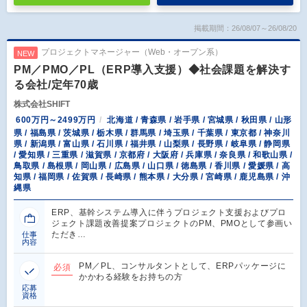
掲載期間：26/08/07～26/08/20
プロジェクトマネージャー（Web・オープン系）
NEW
PM／PMO／PL（ERP導入支援）◆社会課題を解決す
る会社/定年70歳
株式会社SHIFT
600万円～2499万円
北海道 / 青森県 / 岩手県 / 宮城県 / 秋田県 / 山形
県 / 福島県 / 茨城県 / 栃木県 / 群馬県 / 埼玉県 / 千葉県 / 東京都 / 神奈川
県 / 新潟県 / 富山県 / 石川県 / 福井県 / 山梨県 / 長野県 / 岐阜県 / 静岡県
/ 愛知県 / 三重県 / 滋賀県 / 京都府 / 大阪府 / 兵庫県 / 奈良県 / 和歌山県 /
鳥取県 / 島根県 / 岡山県 / 広島県 / 山口県 / 徳島県 / 香川県 / 愛媛県 / 高
知県 / 福岡県 / 佐賀県 / 長崎県 / 熊本県 / 大分県 / 宮崎県 / 鹿児島県 / 沖
縄県
ERP、基幹システム導入に伴うプロジェクト支援およびプロ
ジェクト課題改善提案プロジェクトのPM、PMOとして参画い
ただき…
仕事
内容
PM／PL、コンサルタントとして、ERPパッケージに
必須
かかわる経験をお持ちの方
応募
資格