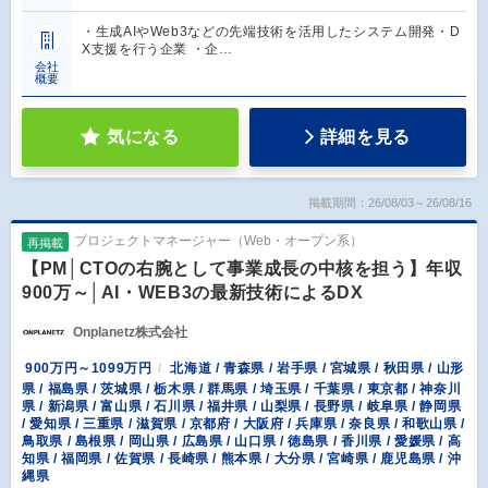
・生成AIやWeb3などの先端技術を活用したシステム開発・D
X支援を行う企業 ・企…
会社
概要
気になる
詳細を見る
掲載期間：26/08/03～26/08/16
プロジェクトマネージャー（Web・オープン系）
再掲載
【PM│CTOの右腕として事業成長の中核を担う】年収
900万～│AI・WEB3の最新技術によるDX
Onplanetz株式会社
900万円～1099万円
北海道 / 青森県 / 岩手県 / 宮城県 / 秋田県 / 山形
県 / 福島県 / 茨城県 / 栃木県 / 群馬県 / 埼玉県 / 千葉県 / 東京都 / 神奈川
県 / 新潟県 / 富山県 / 石川県 / 福井県 / 山梨県 / 長野県 / 岐阜県 / 静岡県
/ 愛知県 / 三重県 / 滋賀県 / 京都府 / 大阪府 / 兵庫県 / 奈良県 / 和歌山県 /
鳥取県 / 島根県 / 岡山県 / 広島県 / 山口県 / 徳島県 / 香川県 / 愛媛県 / 高
知県 / 福岡県 / 佐賀県 / 長崎県 / 熊本県 / 大分県 / 宮崎県 / 鹿児島県 / 沖
縄県