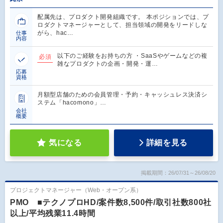
配属先は、プロダクト開発組織です。 本ポジションでは、プ
ロダクトマネージャーとして、担当領域の開発をリードしな
がら、hac…
仕事
内容
以下のご経験をお持ちの方 ・SaaSやゲームなどの複
必須
雑なプロダクトの企画・開発・運…
応募
資格
月額型店舗のための会員管理・予約・キャッシュレス決済シ
ステム「hacomono」…
会社
概要
気になる
詳細を見る
掲載期間：26/07/31～26/08/20
プロジェクトマネージャー（Web・オープン系）
PMO ■テクノプロHD/案件数8,500件/取引社数800社
以上/平均残業11.4時間