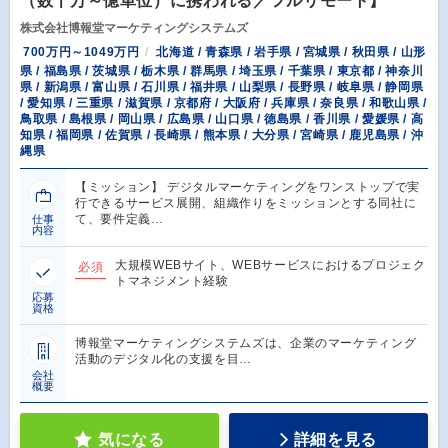
（数千万～億単位）に携われる／フルリモート】
株式会社博報堂マーケティングシステムズ
700万円～1049万円
北海道 / 青森県 / 岩手県 / 宮城県 / 秋田県 / 山形
県 / 福島県 / 茨城県 / 栃木県 / 群馬県 / 埼玉県 / 千葉県 / 東京都 / 神奈川
県 / 新潟県 / 富山県 / 石川県 / 福井県 / 山梨県 / 長野県 / 岐阜県 / 静岡県
/ 愛知県 / 三重県 / 滋賀県 / 京都府 / 大阪府 / 兵庫県 / 奈良県 / 和歌山県 /
鳥取県 / 島根県 / 岡山県 / 広島県 / 山口県 / 徳島県 / 香川県 / 愛媛県 / 高
知県 / 福岡県 / 佐賀県 / 長崎県 / 熊本県 / 大分県 / 宮崎県 / 鹿児島県 / 沖
縄県
【ミッション】 デジタルマーケティングをワンストップで実
行できるサービス展開、組織作りをミッションとする同社に
て、要件定義…
仕事
内容
大規模WEBサイト、WEBサービスにおけるプロジェク
必須
トマネジメント経験
応募
資格
博報堂マーケティングシステムズは、企業のマーケティング
活動のデジタル化の支援を目…
会社
概要
気になる
詳細を見る