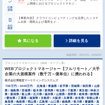
必須
ム開発におけるプロジェクトマネジ…
応募
資格
【事業内容】 クラウドコンピューティングを活用したシステ
ム企画・開発および運用をメ…
会社
概要
気になる
詳細を見る
掲載期間：26/07/31～26/08/20
プロジェクトマネージャー（Web・オープン系）
WEBプロジェクトマネージャー【フルリモート／大手
企業の大規模案件（数千万～億単位）に携われる】
株式会社博報堂マーケティングシステムズ
700万円～1049万円
北海道 / 青森県 / 岩手県 / 宮城県 / 秋田県 / 山形
県 / 福島県 / 茨城県 / 栃木県 / 群馬県 / 埼玉県 / 千葉県 / 東京都 / 神奈川
県 / 新潟県 / 富山県 / 石川県 / 福井県 / 山梨県 / 長野県 / 岐阜県 / 静岡県
/ 愛知県 / 三重県 / 滋賀県 / 京都府 / 大阪府 / 兵庫県 / 奈良県 / 和歌山県 /
鳥取県 / 島根県 / 岡山県 / 広島県 / 山口県 / 徳島県 / 香川県 / 愛媛県 / 高