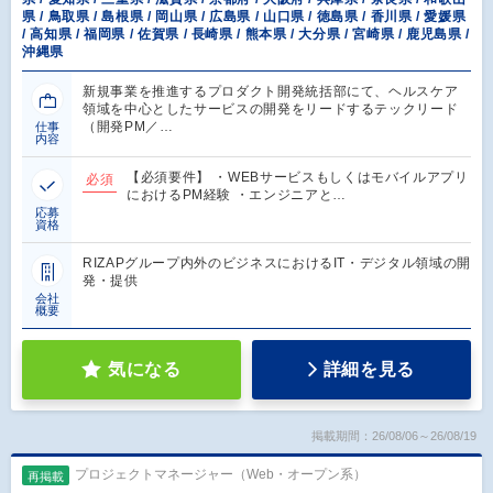
県 / 鳥取県 / 島根県 / 岡山県 / 広島県 / 山口県 / 徳島県 / 香川県 / 愛媛県
/ 高知県 / 福岡県 / 佐賀県 / 長崎県 / 熊本県 / 大分県 / 宮崎県 / 鹿児島県 /
沖縄県
新規事業を推進するプロダクト開発統括部にて、ヘルスケア
領域を中心としたサービスの開発をリードするテックリード
（開発PM／…
仕事
内容
【必須要件】 ・WEBサービスもしくはモバイルアプリ
必須
におけるPM経験 ・エンジニアと…
応募
資格
RIZAPグループ内外のビジネスにおけるIT・デジタル領域の開
発・提供
会社
概要
気になる
詳細を見る
掲載期間：26/08/06～26/08/19
プロジェクトマネージャー（Web・オープン系）
再掲載