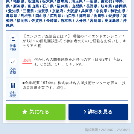
県 / 福島県 / 茨城県 / 栃木県 / 群馬県 / 埼玉県 / 千葉県 / 東京都 / 神奈川
県 / 新潟県 / 富山県 / 石川県 / 福井県 / 山梨県 / 長野県 / 岐阜県 / 静岡県
/ 愛知県 / 三重県 / 滋賀県 / 京都府 / 大阪府 / 兵庫県 / 奈良県 / 和歌山県 /
鳥取県 / 島根県 / 岡山県 / 広島県 / 山口県 / 徳島県 / 香川県 / 愛媛県 / 高
知県 / 福岡県 / 佐賀県 / 長崎県 / 熊本県 / 大分県 / 宮崎県 / 鹿児島県 / 沖
縄県
【エンジニア座談会とは？】 現役のハイエンドエンジニア＊
が1対１の個別面談形式で参加者の方のご経験をお伺いし、キ
ャリアの棚…
仕事
内容
何かしらの開発経験をお持ちの方（目安3年） └Jav
必須
a、C言語、C++、C＃、Py…
応募
資格
■企業概要 1974年に株式会社名古屋技術センターが設立。技
術者派遣企業です。取引…
会社
概要
気になる
詳細を見る
掲載期間：26/08/07～26/08/20