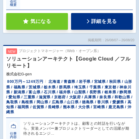
会社
概要
気になる
詳細を見る
掲載期間：26/08/07～26/08/20
プロジェクトマネージャー（Web・オープン系）
NEW
ソリューションアーキテクト【Google Cloud ／フル
リモート】
株式会社G-gen
800万円～1249万円
北海道 / 青森県 / 岩手県 / 宮城県 / 秋田県 / 山形
県 / 福島県 / 茨城県 / 栃木県 / 群馬県 / 埼玉県 / 千葉県 / 東京都 / 神奈川
県 / 新潟県 / 富山県 / 石川県 / 福井県 / 山梨県 / 長野県 / 岐阜県 / 静岡県
/ 愛知県 / 三重県 / 滋賀県 / 京都府 / 大阪府 / 兵庫県 / 奈良県 / 和歌山県 /
鳥取県 / 島根県 / 岡山県 / 広島県 / 山口県 / 徳島県 / 香川県 / 愛媛県 / 高
知県 / 福岡県 / 佐賀県 / 長崎県 / 熊本県 / 大分県 / 宮崎県 / 鹿児島県 / 沖
縄県
ソリューションアーキテクトは、顧客との対話を行いなが
ら、実装メンバー兼プロジェクトリーダーとしての活躍が期
待されるエンジ…
仕事
内容