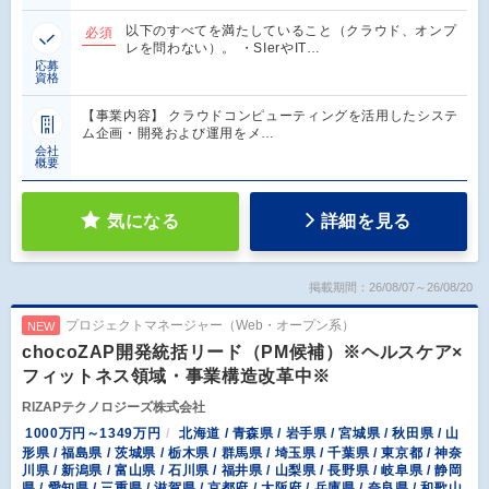
以下のすべてを満たしていること（クラウド、オンプ
必須
レを問わない）。 ・SIerやIT…
応募
資格
【事業内容】 クラウドコンピューティングを活用したシステ
ム企画・開発および運用をメ…
会社
概要
気になる
詳細を見る
掲載期間：26/08/07～26/08/20
プロジェクトマネージャー（Web・オープン系）
NEW
chocoZAP開発統括リード（PM候補）※ヘルスケア×
フィットネス領域・事業構造改革中※
RIZAPテクノロジーズ株式会社
1000万円～1349万円
北海道 / 青森県 / 岩手県 / 宮城県 / 秋田県 / 山
形県 / 福島県 / 茨城県 / 栃木県 / 群馬県 / 埼玉県 / 千葉県 / 東京都 / 神奈
川県 / 新潟県 / 富山県 / 石川県 / 福井県 / 山梨県 / 長野県 / 岐阜県 / 静岡
県 / 愛知県 / 三重県 / 滋賀県 / 京都府 / 大阪府 / 兵庫県 / 奈良県 / 和歌山