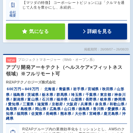
【マツダの特徴】 コーポ―レートビジョンには「クルマを通
じて人生を豊かにし、永続的…
会社
概要
気になる
詳細を見る
掲載期間：26/08/07～26/08/20
プロジェクトマネージャー（Web・オープン系）
NEW
アプリ開発アーキテクト（ヘルスケア×フィットネス
領域）※フルリモート可
RIZAPテクノロジーズ株式会社
600万円～849万円
北海道 / 青森県 / 岩手県 / 宮城県 / 秋田県 / 山形
県 / 福島県 / 茨城県 / 栃木県 / 群馬県 / 埼玉県 / 千葉県 / 東京都 / 神奈川
県 / 新潟県 / 富山県 / 石川県 / 福井県 / 山梨県 / 長野県 / 岐阜県 / 静岡県
/ 愛知県 / 三重県 / 滋賀県 / 京都府 / 大阪府 / 兵庫県 / 奈良県 / 和歌山県 /
鳥取県 / 島根県 / 岡山県 / 広島県 / 山口県 / 徳島県 / 香川県 / 愛媛県 / 高
知県 / 福岡県 / 佐賀県 / 長崎県 / 熊本県 / 大分県 / 宮崎県 / 鹿児島県 / 沖
縄県
RIZAPグループ内の業務効率化をミッションとし、AWSのク