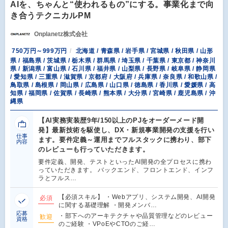
AIを、ちゃんと“使われるもの”にする。事業化まで向
き合うテクニカルPM
Onplanetz株式会社
750万円～999万円
北海道 / 青森県 / 岩手県 / 宮城県 / 秋田県 / 山形
県 / 福島県 / 茨城県 / 栃木県 / 群馬県 / 埼玉県 / 千葉県 / 東京都 / 神奈川
県 / 新潟県 / 富山県 / 石川県 / 福井県 / 山梨県 / 長野県 / 岐阜県 / 静岡県
/ 愛知県 / 三重県 / 滋賀県 / 京都府 / 大阪府 / 兵庫県 / 奈良県 / 和歌山県 /
鳥取県 / 島根県 / 岡山県 / 広島県 / 山口県 / 徳島県 / 香川県 / 愛媛県 / 高
知県 / 福岡県 / 佐賀県 / 長崎県 / 熊本県 / 大分県 / 宮崎県 / 鹿児島県 / 沖
縄県
【AI実務実装歴9年/150以上のPJをオーダーメード開
発】最新技術を駆使し、DX・新規事業開発の支援を行い
仕事
ます。要件定義～運用までフルスタックに携わり、部下
内容
のレビューも行っていただきます。
要件定義、開発、テストといったAI開発の全プロセスに携わ
っていただきます。 バックエンド、フロントエンド、インフ
ラとフルス…
【必須スキル】 ・Webアプリ、システム開発、AI開発
必須
に関する基礎理解 ・開発メンバ…
応募
・部下へのアーキテクチャや品質管理などのレビュー
歓迎
資格
のご経験 ・VPoEやCTOのご経…