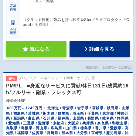
メント経験
応募
資格
《クラウド技術に強みを持つ独立系SIer／自社プロダクト『C
ariot』を提供》…
会社
概要
気になる
詳細を見る
掲載期間：26/08/07～26/08/20
プロジェクトマネージャー（Web・オープン系）
NEW
PM/PL ■身近なサービスに貢献/休日131日/残業約16
h/フルリモ・副業・フレックス可
株式会社SP
600万円～1249万円
北海道 / 青森県 / 岩手県 / 宮城県 / 秋田県 / 山形
県 / 福島県 / 茨城県 / 栃木県 / 群馬県 / 埼玉県 / 千葉県 / 東京都 / 神奈川
県 / 新潟県 / 富山県 / 石川県 / 福井県 / 山梨県 / 長野県 / 岐阜県 / 静岡県
/ 愛知県 / 三重県 / 滋賀県 / 京都府 / 大阪府 / 兵庫県 / 奈良県 / 和歌山県 /
鳥取県 / 島根県 / 岡山県 / 広島県 / 山口県 / 徳島県 / 香川県 / 愛媛県 / 高
知県 / 福岡県 / 佐賀県 / 長崎県 / 熊本県 / 大分県 / 宮崎県 / 鹿児島県 / 沖