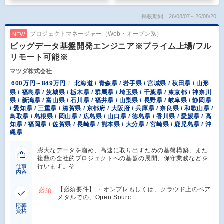
掲載期間：26/08/07～26/08/20
プロジェクトマネージャー（Web・オープン系）
NEW
ビッグデータ基盤開発エンジニア※プライム上場/フル
リモート可能※
マツダ株式会社
600万円～849万円
北海道 / 青森県 / 岩手県 / 宮城県 / 秋田県 / 山形
県 / 福島県 / 茨城県 / 栃木県 / 群馬県 / 埼玉県 / 千葉県 / 東京都 / 神奈川
県 / 新潟県 / 富山県 / 石川県 / 福井県 / 山梨県 / 長野県 / 岐阜県 / 静岡県
/ 愛知県 / 三重県 / 滋賀県 / 京都府 / 大阪府 / 兵庫県 / 奈良県 / 和歌山県 /
鳥取県 / 島根県 / 岡山県 / 広島県 / 山口県 / 徳島県 / 香川県 / 愛媛県 / 高
知県 / 福岡県 / 佐賀県 / 長崎県 / 熊本県 / 大分県 / 宮崎県 / 鹿児島県 / 沖
縄県
膨大なデータを溜め、高速に取り出すための基盤構築、また
複数の全社的プロジェクトへの基盤の展開、保守業務などを
行います。そ…
仕事
内容
【必須要件】 ・オンプレもしくは、クラウド上のベア
必須
メタルでの、Open Sourc…
応募
資格