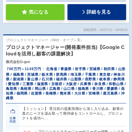
気になる
詳細を見る
掲載期間：26/07/31～26/08/20
プロジェクトマネージャー（Web・オープン系）
プロジェクトマネージャー(開発案件担当)【Google C
loudを活用し顧客の課題解決】
株式会社G-gen
700万円～1149万円
北海道 / 青森県 / 岩手県 / 宮城県 / 秋田県 / 山形
県 / 福島県 / 茨城県 / 栃木県 / 群馬県 / 埼玉県 / 千葉県 / 東京都 / 神奈川
県 / 新潟県 / 富山県 / 石川県 / 福井県 / 山梨県 / 長野県 / 岐阜県 / 静岡県
/ 愛知県 / 三重県 / 滋賀県 / 京都府 / 大阪府 / 兵庫県 / 奈良県 / 和歌山県 /
鳥取県 / 島根県 / 岡山県 / 広島県 / 山口県 / 徳島県 / 香川県 / 愛媛県 / 高
知県 / 福岡県 / 佐賀県 / 長崎県 / 熊本県 / 大分県 / 宮崎県 / 鹿児島県 / 沖
縄県
【ミッション】 受注前の提案段階から深く入り込み、顧客の
真のニーズを汲み取って期待値をコントロールし、プロジェ
クトを成功へ…
仕事
内容
・プロジェクトマネージャーやリーダー経験 ・システ