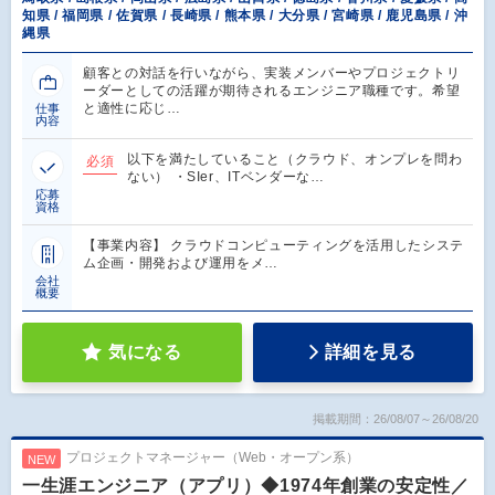
知県 / 福岡県 / 佐賀県 / 長崎県 / 熊本県 / 大分県 / 宮崎県 / 鹿児島県 / 沖
縄県
顧客との対話を行いながら、実装メンバーやプロジェクトリ
ーダーとしての活躍が期待されるエンジニア職種です。希望
と適性に応じ…
仕事
内容
以下を満たしていること（クラウド、オンプレを問わ
必須
ない） ・SIer、ITベンダーな…
応募
資格
【事業内容】 クラウドコンピューティングを活用したシステ
ム企画・開発および運用をメ…
会社
概要
気になる
詳細を見る
掲載期間：26/08/07～26/08/20
プロジェクトマネージャー（Web・オープン系）
NEW
一生涯エンジニア（アプリ）◆1974年創業の安定性／