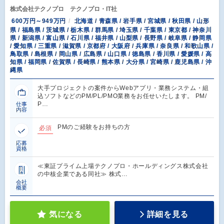
株式会社テクノプロ テクノプロ・IT社
600万円～949万円
北海道 / 青森県 / 岩手県 / 宮城県 / 秋田県 / 山形
県 / 福島県 / 茨城県 / 栃木県 / 群馬県 / 埼玉県 / 千葉県 / 東京都 / 神奈川
県 / 新潟県 / 富山県 / 石川県 / 福井県 / 山梨県 / 長野県 / 岐阜県 / 静岡県
/ 愛知県 / 三重県 / 滋賀県 / 京都府 / 大阪府 / 兵庫県 / 奈良県 / 和歌山県 /
鳥取県 / 島根県 / 岡山県 / 広島県 / 山口県 / 徳島県 / 香川県 / 愛媛県 / 高
知県 / 福岡県 / 佐賀県 / 長崎県 / 熊本県 / 大分県 / 宮崎県 / 鹿児島県 / 沖
縄県
大手プロジェクトの案件からWebアプリ・業務システム・組
込ソフトなどのPM/PL/PMO業務をお任せいたします。 PM/
P…
仕事
内容
PMのご経験をお持ちの方
必須
応募
資格
≪東証プライム上場テクノプロ・ホールディングス株式会社
の中核企業である同社≫ 株式…
会社
概要
気になる
詳細を見る