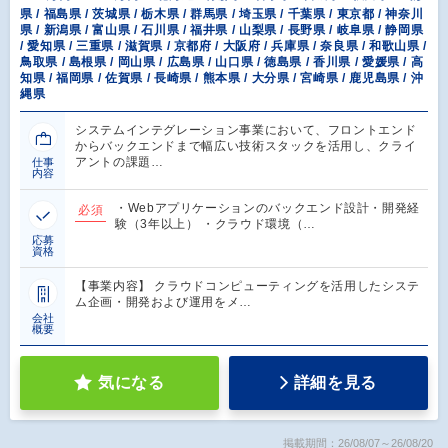
県 / 福島県 / 茨城県 / 栃木県 / 群馬県 / 埼玉県 / 千葉県 / 東京都 / 神奈川
県 / 新潟県 / 富山県 / 石川県 / 福井県 / 山梨県 / 長野県 / 岐阜県 / 静岡県
/ 愛知県 / 三重県 / 滋賀県 / 京都府 / 大阪府 / 兵庫県 / 奈良県 / 和歌山県 /
鳥取県 / 島根県 / 岡山県 / 広島県 / 山口県 / 徳島県 / 香川県 / 愛媛県 / 高
知県 / 福岡県 / 佐賀県 / 長崎県 / 熊本県 / 大分県 / 宮崎県 / 鹿児島県 / 沖
縄県
システムインテグレーション事業において、フロントエンド
からバックエンドまで幅広い技術スタックを活用し、クライ
アントの課題…
仕事
内容
・Webアプリケーションのバックエンド設計・開発経
必須
験（3年以上） ・クラウド環境（…
応募
資格
【事業内容】 クラウドコンピューティングを活用したシステ
ム企画・開発および運用をメ…
会社
概要
気になる
詳細を見る
掲載期間：26/08/07～26/08/20