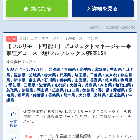
気になる
詳細を見る
掲載期間：26/08/07～26/08/20
プロジェクトマネージャー（Web・オープン系）
NEW
【フルリモ―ト可能！】プロジェクトマネージャー◆
東証グロース上場/フルフレックス/残業15h
株式会社フレクト
600万円～1399万円
北海道 / 青森県 / 岩手県 / 宮城県 / 秋田県 / 山形
県 / 福島県 / 茨城県 / 栃木県 / 群馬県 / 埼玉県 / 千葉県 / 東京都 / 神奈川
県 / 新潟県 / 富山県 / 石川県 / 福井県 / 山梨県 / 長野県 / 岐阜県 / 静岡県
/ 愛知県 / 三重県 / 滋賀県 / 京都府 / 大阪府 / 兵庫県 / 奈良県 / 和歌山県 /
鳥取県 / 島根県 / 岡山県 / 広島県 / 山口県 / 徳島県 / 香川県 / 愛媛県 / 高
知県 / 福岡県 / 佐賀県 / 長崎県 / 熊本県 / 大分県 / 宮崎県 / 鹿児島県 / 沖
縄県
企業が運営する各種Web/スマホサービスプロジェクト、今後
展開していく新規事業サービスの 立ち上げプロジェクト、そ
の他大手…
仕事
内容
・オープン系言語での開発経験 ・プロジェクトマネジ
必須