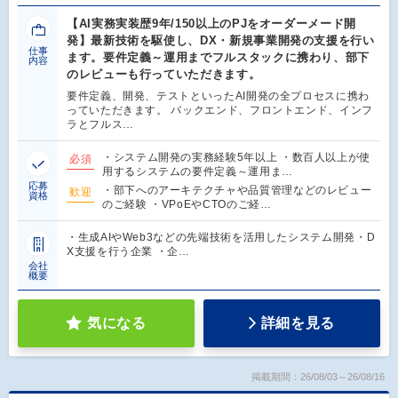
【AI実務実装歴9年/150以上のPJをオーダーメード開
発】最新技術を駆使し、DX・新規事業開発の支援を行い
仕事
ます。要件定義～運用までフルスタックに携わり、部下
内容
のレビューも行っていただきます。
要件定義、開発、テストといったAI開発の全プロセスに携わ
っていただきます。 バックエンド、フロントエンド、インフ
ラとフルス…
・システム開発の実務経験5年以上 ・数百人以上が使
必須
用するシステムの要件定義～運用ま…
応募
・部下へのアーキテクチャや品質管理などのレビュー
歓迎
資格
のご経験 ・VPoEやCTOのご経…
・生成AIやWeb3などの先端技術を活用したシステム開発・D
X支援を行う企業 ・企…
会社
概要
気になる
詳細を見る
掲載期間：26/08/03～26/08/16