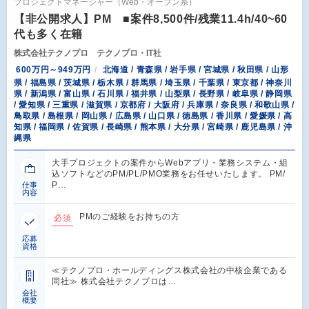
プロジェクトマネージャー（Web・オープン系）
【非公開求人】PM ■案件8,500件/残業11.4h/40~60
代も多く在籍
株式会社テクノプロ テクノプロ・IT社
600万円～949万円
北海道 / 青森県 / 岩手県 / 宮城県 / 秋田県 / 山形
県 / 福島県 / 茨城県 / 栃木県 / 群馬県 / 埼玉県 / 千葉県 / 東京都 / 神奈川
県 / 新潟県 / 富山県 / 石川県 / 福井県 / 山梨県 / 長野県 / 岐阜県 / 静岡県
/ 愛知県 / 三重県 / 滋賀県 / 京都府 / 大阪府 / 兵庫県 / 奈良県 / 和歌山県 /
鳥取県 / 島根県 / 岡山県 / 広島県 / 山口県 / 徳島県 / 香川県 / 愛媛県 / 高
知県 / 福岡県 / 佐賀県 / 長崎県 / 熊本県 / 大分県 / 宮崎県 / 鹿児島県 / 沖
縄県
大手プロジェクトの案件からWebアプリ・業務システム・組
込ソフトなどのPM/PL/PMO業務をお任せいたします。 PM/
P…
仕事
内容
PMのご経験をお持ちの方
必須
応募
資格
≪テクノプロ・ホールディングス株式会社の中核企業である
同社≫ 株式会社テクノプロは…
会社
概要