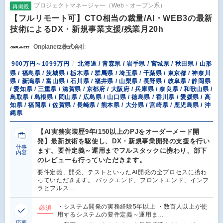
プロジェクトマネージャー（Web・オープン系）
再掲載
【フルリモート可】CTO相当の裁量/AI・WEB3の最新
技術によるDX・新規事業支援/残業月20h
Onplanetz株式会社
900万円～1099万円
北海道 / 青森県 / 岩手県 / 宮城県 / 秋田県 / 山形
県 / 福島県 / 茨城県 / 栃木県 / 群馬県 / 埼玉県 / 千葉県 / 東京都 / 神奈川
県 / 新潟県 / 富山県 / 石川県 / 福井県 / 山梨県 / 長野県 / 岐阜県 / 静岡県
/ 愛知県 / 三重県 / 滋賀県 / 京都府 / 大阪府 / 兵庫県 / 奈良県 / 和歌山県 /
鳥取県 / 島根県 / 岡山県 / 広島県 / 山口県 / 徳島県 / 香川県 / 愛媛県 / 高
知県 / 福岡県 / 佐賀県 / 長崎県 / 熊本県 / 大分県 / 宮崎県 / 鹿児島県 / 沖
縄県
【AI実務実装歴9年/150以上のPJをオーダーメード開
発】最新技術を駆使し、DX・新規事業開発の支援を行い
仕事
ます。要件定義～運用までフルスタックに携わり、部下
内容
のレビューも行っていただきます。
要件定義、開発、テストといったAI開発の全プロセスに携わ
っていただきます。 バックエンド、フロントエンド、インフ
ラとフルス…
・システム開発の実務経験5年以上 ・数百人以上が使
必須
用するシステムの要件定義～運用ま…
応募