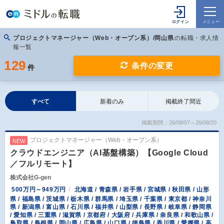
プロジェクトマネージャー（Web・オープン系）/岡山県
の転職・求人情
報一覧
129
条件の変更
件
すべて
新着のみ
掲載終了間近
掲載期間：26/08/07～26/08/20
プロジェクトマネージャー（Web・オープン系）
NEW
クラウドエンジニア（AI基盤構築）【Google Cloud
／フルリモート】
株式会社G-gen
500万円～949万円
北海道 / 青森県 / 岩手県 / 宮城県 / 秋田県 / 山形
県 / 福島県 / 茨城県 / 栃木県 / 群馬県 / 埼玉県 / 千葉県 / 東京都 / 神奈川
県 / 新潟県 / 富山県 / 石川県 / 福井県 / 山梨県 / 長野県 / 岐阜県 / 静岡県
/ 愛知県 / 三重県 / 滋賀県 / 京都府 / 大阪府 / 兵庫県 / 奈良県 / 和歌山県 /
鳥取県 / 島根県 / 岡山県 / 広島県 / 山口県 / 徳島県 / 香川県 / 愛媛県 / 高