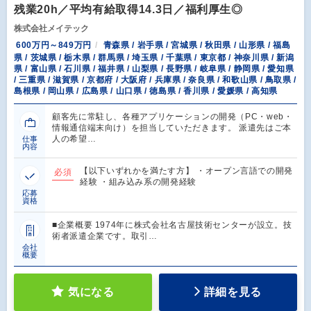
残業20h／平均有給取得14.3日／福利厚生◎
株式会社メイテック
600万円～849万円
青森県 / 岩手県 / 宮城県 / 秋田県 / 山形県 / 福島
県 / 茨城県 / 栃木県 / 群馬県 / 埼玉県 / 千葉県 / 東京都 / 神奈川県 / 新潟
県 / 富山県 / 石川県 / 福井県 / 山梨県 / 長野県 / 岐阜県 / 静岡県 / 愛知県
/ 三重県 / 滋賀県 / 京都府 / 大阪府 / 兵庫県 / 奈良県 / 和歌山県 / 鳥取県 /
島根県 / 岡山県 / 広島県 / 山口県 / 徳島県 / 香川県 / 愛媛県 / 高知県
顧客先に常駐し、各種アプリケーションの開発（PC・web・
情報通信端末向け）を担当していただきます。 派遣先はご本
人の希望…
仕事
内容
【以下いずれかを満たす方】 ・オープン言語での開発
必須
経験 ・組み込み系の開発経験
応募
資格
■企業概要 1974年に株式会社名古屋技術センターが設立。技
術者派遣企業です。取引…
会社
概要
気になる
詳細を見る