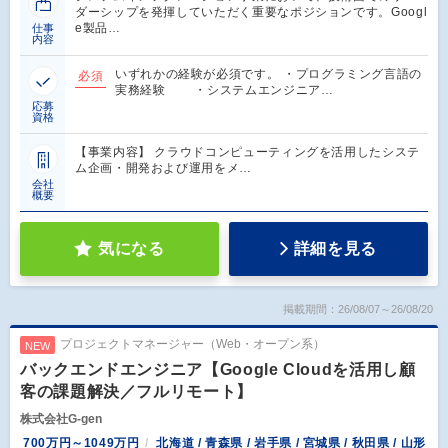
ダーシップを発揮していただく重要なポジションです。Googl
e製品…
仕事
内容
いずれかの経験が必須です。 ・プログラミング言語の
必須
実務経験 ・システムエンジニア…
応募
資格
【事業内容】 クラウドコンピューティングを活用したシステ
ム企画・開発および運用をメ…
会社
概要
気になる
詳細を見る
掲載期間：26/08/07～26/08/20
プロジェクトマネージャー（Web・オープン系）
NEW
バックエンドエンジニア【Google Cloudを活用し顧
客の課題解決／フルリモート】
株式会社G-gen
700万円～1049万円
北海道 / 青森県 / 岩手県 / 宮城県 / 秋田県 / 山形