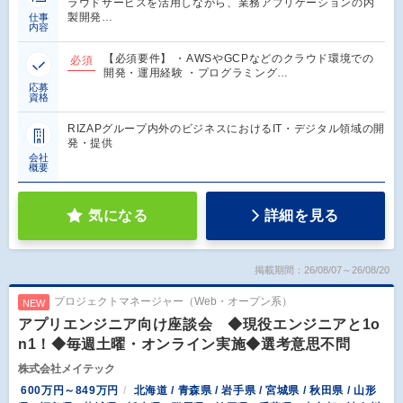
ラウドサービスを活用しながら、業務アプリケーションの内
製開発…
仕事
内容
【必須要件】 ・AWSやGCPなどのクラウド環境での
必須
開発・運用経験 ・プログラミング…
応募
資格
RIZAPグループ内外のビジネスにおけるIT・デジタル領域の開
発・提供
会社
概要
気になる
詳細を見る
掲載期間：26/08/07～26/08/20
プロジェクトマネージャー（Web・オープン系）
NEW
アプリエンジニア向け座談会 ◆現役エンジニアと1o
n1！◆毎週土曜・オンライン実施◆選考意思不問
株式会社メイテック
600万円～849万円
北海道 / 青森県 / 岩手県 / 宮城県 / 秋田県 / 山形