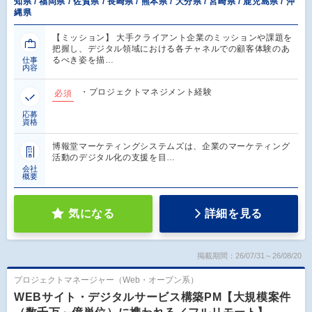
知県 / 福岡県 / 佐賀県 / 長崎県 / 熊本県 / 大分県 / 宮崎県 / 鹿児島県 / 沖
縄県
【ミッション】 大手クライアント企業のミッションや課題を
把握し、デジタル領域における各チャネルでの顧客体験のあ
るべき姿を描…
仕事
内容
・プロジェクトマネジメント経験
必須
応募
資格
博報堂マーケティングシステムズは、企業のマーケティング
活動のデジタル化の支援を目…
会社
概要
気になる
詳細を見る
掲載期間：26/07/31～26/08/20
プロジェクトマネージャー（Web・オープン系）
WEBサイト・デジタルサービス構築PM【大規模案件