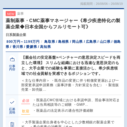
掲載期間：26/08/06～26/08/19
薬事
NEW
薬制薬事・CMC薬事マネージャー《希少疾患特化の製
薬企業◆日本全国からフルリモート可》
日系製薬企業
800万円～1199万円
鳥取県 / 島根県 / 岡山県 / 広島県 / 山口県 / 徳島
県 / 香川県 / 愛媛県 / 高知県
【親会社の安定基盤×ベンチャーの意思決定スピードを両
立した環境】 スリムな組織における迅速な意思決定のも
仕事
と、大手企業での経験を事業に直接活かし、希少疾患領
内容
域での社会貢献を実感できるポジションです。
＜主な仕事内容＞ ・既存品の変更に伴う軽微変更届および一
部変更承認申請業務（薬事評価・方針策定を含む） ・製造販
売業・卸売販…
・医薬品CMC領域における承認申請、照会事項対応ま
必須
たは当局相談等のご経験 ・GMP…
応募
・医薬品の法定表示の適合性評価経験
歓迎
資格
・大手製薬企業出身者を中心とした少数精鋭の製薬企業で
す。 ・希少疾患の治療薬（オー…