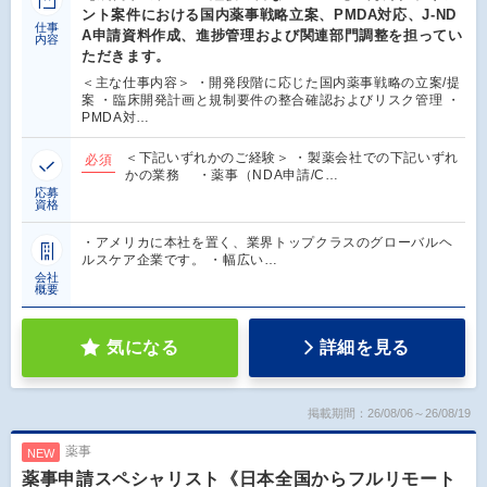
ント案件における国内薬事戦略立案、PMDA対応、J-ND
仕事
A申請資料作成、進捗管理および関連部門調整を担ってい
内容
ただきます。
＜主な仕事内容＞ ・開発段階に応じた国内薬事戦略の立案/提
案 ・臨床開発計画と規制要件の整合確認およびリスク管理 ・
PMDA対…
＜下記いずれかのご経験＞ ・製薬会社での下記いずれ
必須
かの業務 ・薬事（NDA申請/C…
応募
資格
・アメリカに本社を置く、業界トップクラスのグローバルヘ
ルスケア企業です。 ・幅広い…
会社
概要
気になる
詳細を見る
掲載期間：26/08/06～26/08/19
薬事
NEW
薬事申請スペシャリスト《日本全国からフルリモート