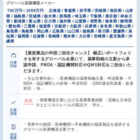
グローバル医療機器メーカー
700万円～1099万円
北海道 / 青森県 / 岩手県 / 宮城県 / 秋田県 / 山形
県 / 福島県 / 茨城県 / 栃木県 / 群馬県 / 埼玉県 / 千葉県 / 東京都 / 神奈川
県 / 新潟県 / 富山県 / 石川県 / 福井県 / 山梨県 / 長野県 / 岐阜県 / 静岡県
/ 愛知県 / 三重県 / 滋賀県 / 京都府 / 大阪府 / 兵庫県 / 奈良県 / 和歌山県 /
鳥取県 / 島根県 / 岡山県 / 広島県 / 山口県 / 徳島県 / 香川県 / 愛媛県 / 高
知県 / 福岡県 / 佐賀県 / 長崎県 / 熊本県 / 大分県 / 宮崎県 / 鹿児島県 / 沖
縄県
【新規製品の申請ご担当チャンス】 幅広いポートフォリ
オを有するグローバル企業にて、薬事戦略の立案から承
仕事
認申請、PMDA・認証機関対応やQMS対応をご担当いた
内容
だきます。
＜主な仕事内容＞ ・医療機器の薬事戦略立案・申請業務 ・P
MDA・認証機関との折衝・申請対応 ・QMS適合性調査・監査
対応 ・添…
・医療機器企業における薬事業務経験 ・流暢な日本語
必須
力とビジネスレベルの英語力 ・学士…
応募
資格
・世界中の病院・医療機関へ手術機器や臨床製品を提供する
グローバル医療機器企業です…
会社
概要