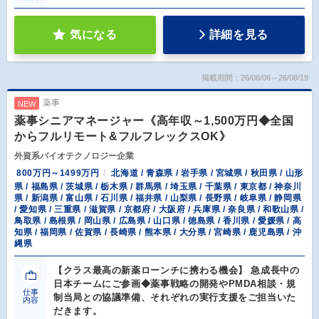
気になる
詳細を見る
掲載期間：26/08/06～26/08/19
薬事
NEW
薬事シニアマネージャー《高年収～1,500万円◆全国
からフルリモート&フルフレックスOK》
外資系バイオテクノロジー企業
800万円～1499万円
北海道 / 青森県 / 岩手県 / 宮城県 / 秋田県 / 山形
県 / 福島県 / 茨城県 / 栃木県 / 群馬県 / 埼玉県 / 千葉県 / 東京都 / 神奈川
県 / 新潟県 / 富山県 / 石川県 / 福井県 / 山梨県 / 長野県 / 岐阜県 / 静岡県
/ 愛知県 / 三重県 / 滋賀県 / 京都府 / 大阪府 / 兵庫県 / 奈良県 / 和歌山県 /
鳥取県 / 島根県 / 岡山県 / 広島県 / 山口県 / 徳島県 / 香川県 / 愛媛県 / 高
知県 / 福岡県 / 佐賀県 / 長崎県 / 熊本県 / 大分県 / 宮崎県 / 鹿児島県 / 沖
縄県
【クラス最高の新薬ローンチに携わる機会】 急成長中の
日本チームにご参画◆薬事戦略の開発やPMDA相談・規
仕事
制当局との協議準備、それぞれの実行支援をご担当いた
内容
だきます。