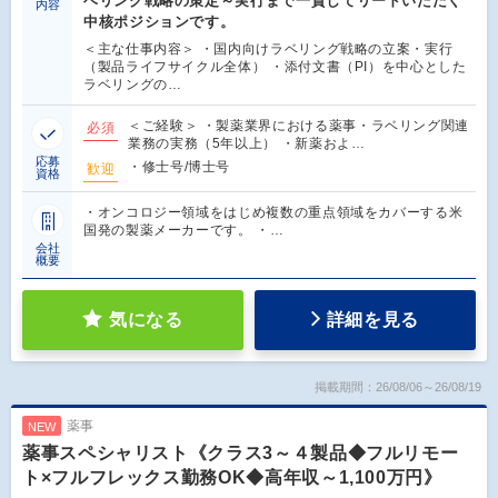
ベリング戦略の策定～実行まで一貫してリードいただく
内容
中核ポジションです。
＜主な仕事内容＞ ・国内向けラベリング戦略の立案・実行
（製品ライフサイクル全体） ・添付文書（PI）を中心とした
ラベリングの…
＜ご経験＞ ・製薬業界における薬事・ラベリング関連
必須
業務の実務（5年以上） ・新薬およ…
応募
・修士号/博士号
歓迎
資格
・オンコロジー領域をはじめ複数の重点領域をカバーする米
国発の製薬メーカーです。 ・…
会社
概要
気になる
詳細を見る
掲載期間：26/08/06～26/08/19
薬事
NEW
薬事スペシャリスト《クラス3～４製品◆フルリモー
ト×フルフレックス勤務OK◆高年収～1,100万円》