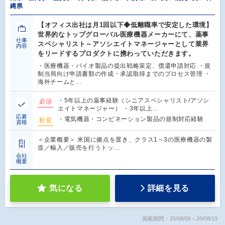
縄県
【オフィス出社は月1回以下◆低離職率で安定した環境】
世界的なトップグローバル医療機器メーカーにて、薬事
仕事
スペシャリスト～アソシエイトマネージャーとして業界
内容
をリードするプロダクトに携わっていただきます。
・医療機器・バイオ製品の提出戦略策定、償還申請対応 ・規
制当局向け申請書類の作成・承認取得までのプロセス管理 ・
海外チームと…
・5年以上の薬事経験（シニアスペシャリスト/アソシ
必須
エイトマネージャー） ・3年以上…
応募
・電気機器・コンビネーション製品の規制対応経験
歓迎
資格
＜企業概要＞ 米国に拠点を置き、クラス1～3の医療機器の製
造／輸入／販売を行うトッ…
会社
概要
気になる
詳細を見る
掲載期間：26/08/06～26/08/19