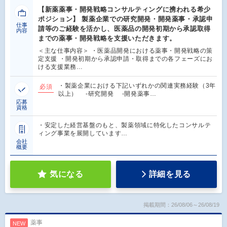
【新薬薬事・開発戦略コンサルティングに携われる希少
ポジション】 製薬企業での研究開発・開発薬事・承認申
仕事
請等のご経験を活かし、医薬品の開発初期から承認取得
内容
までの薬事・開発戦略を支援いただきます。
＜主な仕事内容＞ ・医薬品開発における薬事・開発戦略の策
定支援 ・開発初期から承認申請・取得までの各フェーズにお
ける支援業務…
・製薬企業における下記いずれかの関連実務経験（3年
必須
以上） -研究開発 -開発薬事…
応募
資格
・安定した経営基盤のもと、製薬領域に特化したコンサルテ
ィング事業を展開しています…
会社
概要
気になる
詳細を見る
掲載期間：26/08/06～26/08/19
薬事
NEW