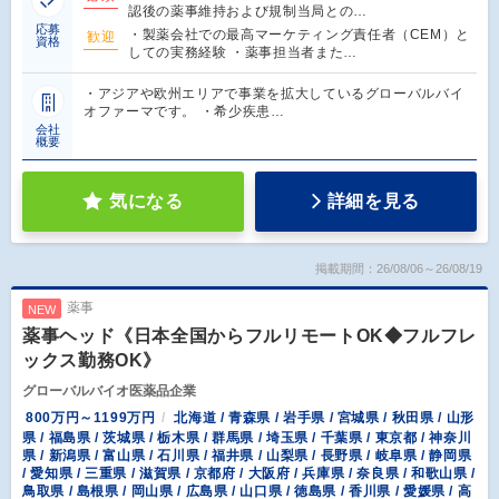
認後の薬事維持および規制当局との…
応募
・製薬会社での最高マーケティング責任者（CEM）と
歓迎
資格
しての実務経験 ・薬事担当者また…
・アジアや欧州エリアで事業を拡大しているグローバルバイ
オファーマです。 ・希少疾患…
会社
概要
気になる
詳細を見る
掲載期間：26/08/06～26/08/19
薬事
NEW
薬事ヘッド《日本全国からフルリモートOK◆フルフレ
ックス勤務OK》
グローバルバイオ医薬品企業
800万円～1199万円
北海道 / 青森県 / 岩手県 / 宮城県 / 秋田県 / 山形
県 / 福島県 / 茨城県 / 栃木県 / 群馬県 / 埼玉県 / 千葉県 / 東京都 / 神奈川
県 / 新潟県 / 富山県 / 石川県 / 福井県 / 山梨県 / 長野県 / 岐阜県 / 静岡県
/ 愛知県 / 三重県 / 滋賀県 / 京都府 / 大阪府 / 兵庫県 / 奈良県 / 和歌山県 /
鳥取県 / 島根県 / 岡山県 / 広島県 / 山口県 / 徳島県 / 香川県 / 愛媛県 / 高