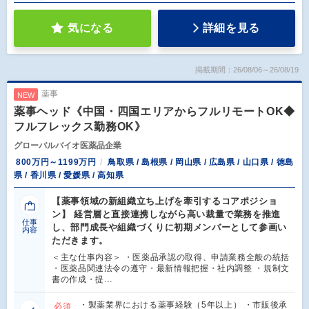
気になる
詳細を見る
掲載期間：26/08/06～26/08/19
薬事
NEW
薬事ヘッド《中国・四国エリアからフルリモートOK◆
フルフレックス勤務OK》
グローバルバイオ医薬品企業
800万円～1199万円
鳥取県 / 島根県 / 岡山県 / 広島県 / 山口県 / 徳島
県 / 香川県 / 愛媛県 / 高知県
【薬事領域の新組織立ち上げを牽引するコアポジショ
ン】 経営層と直接連携しながら高い裁量で業務を推進
仕事
し、部門成長や組織づくりに初期メンバーとして参画い
内容
ただきます。
＜主な仕事内容＞ ・医薬品承認の取得、申請業務全般の統括
・医薬品関連法令の遵守・最新情報把握・社内調整 ・規制文
書の作成・提…
・製薬業界における薬事経験（5年以上） ・市販後承
必須