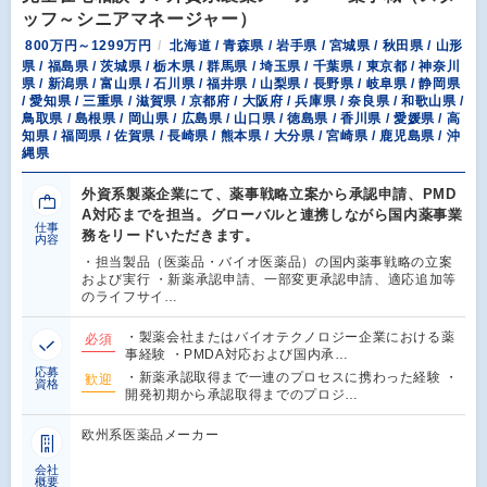
ッフ～シニアマネージャー）
800万円～1299万円
北海道 / 青森県 / 岩手県 / 宮城県 / 秋田県 / 山形
県 / 福島県 / 茨城県 / 栃木県 / 群馬県 / 埼玉県 / 千葉県 / 東京都 / 神奈川
県 / 新潟県 / 富山県 / 石川県 / 福井県 / 山梨県 / 長野県 / 岐阜県 / 静岡県
/ 愛知県 / 三重県 / 滋賀県 / 京都府 / 大阪府 / 兵庫県 / 奈良県 / 和歌山県 /
鳥取県 / 島根県 / 岡山県 / 広島県 / 山口県 / 徳島県 / 香川県 / 愛媛県 / 高
知県 / 福岡県 / 佐賀県 / 長崎県 / 熊本県 / 大分県 / 宮崎県 / 鹿児島県 / 沖
縄県
外資系製薬企業にて、薬事戦略立案から承認申請、PMD
A対応までを担当。グローバルと連携しながら国内薬事業
仕事
務をリードいただきます。
内容
・担当製品（医薬品・バイオ医薬品）の国内薬事戦略の立案
および実行 ・新薬承認申請、一部変更承認申請、適応追加等
のライフサイ…
・製薬会社またはバイオテクノロジー企業における薬
必須
事経験 ・PMDA対応および国内承…
応募
・新薬承認取得まで一連のプロセスに携わった経験 ・
歓迎
資格
開発初期から承認取得までのプロジ…
欧州系医薬品メーカー
会社
概要