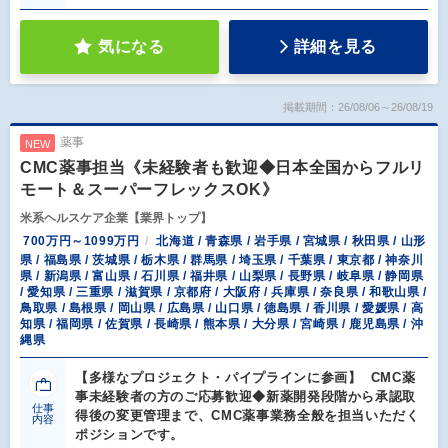
気になる
詳細を見る
掲載期間：26/08/06～26/08/19
薬事
NEW
CMC薬事担当《未経験者も歓迎◆日本全国からフルリ
モート＆スーパーフレックスOK》
米系ヘルスケア企業【業界トップ】
700万円～1099万円
北海道 / 青森県 / 岩手県 / 宮城県 / 秋田県 / 山形
県 / 福島県 / 茨城県 / 栃木県 / 群馬県 / 埼玉県 / 千葉県 / 東京都 / 神奈川
県 / 新潟県 / 富山県 / 石川県 / 福井県 / 山梨県 / 長野県 / 岐阜県 / 静岡県
/ 愛知県 / 三重県 / 滋賀県 / 京都府 / 大阪府 / 兵庫県 / 奈良県 / 和歌山県 /
鳥取県 / 島根県 / 岡山県 / 広島県 / 山口県 / 徳島県 / 香川県 / 愛媛県 / 高
知県 / 福岡県 / 佐賀県 / 長崎県 / 熊本県 / 大分県 / 宮崎県 / 鹿児島県 / 沖
縄県
【多様なプロジェクト・パイプラインに参画】 CMC薬
事未経験者の方のご応募歓迎◆新薬開発段階から承認取
仕事
得後の変更管理まで、CMC薬事業務全般を担当いただく
内容
ポジションです。