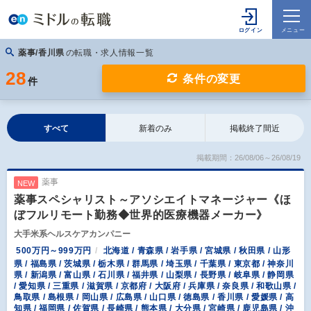
薬事/香川県
の転職・求人情報一覧
28
条件の変更
件
すべて
新着のみ
掲載終了間近
掲載期間：26/08/06～26/08/19
薬事
NEW
薬事スペシャリスト～アソシエイトマネージャー《ほ
ぼフルリモート勤務◆世界的医療機器メーカー》
大手米系ヘルスケアカンパニー
500万円～999万円
北海道 / 青森県 / 岩手県 / 宮城県 / 秋田県 / 山形
県 / 福島県 / 茨城県 / 栃木県 / 群馬県 / 埼玉県 / 千葉県 / 東京都 / 神奈川
県 / 新潟県 / 富山県 / 石川県 / 福井県 / 山梨県 / 長野県 / 岐阜県 / 静岡県
/ 愛知県 / 三重県 / 滋賀県 / 京都府 / 大阪府 / 兵庫県 / 奈良県 / 和歌山県 /
鳥取県 / 島根県 / 岡山県 / 広島県 / 山口県 / 徳島県 / 香川県 / 愛媛県 / 高
知県 / 福岡県 / 佐賀県 / 長崎県 / 熊本県 / 大分県 / 宮崎県 / 鹿児島県 / 沖