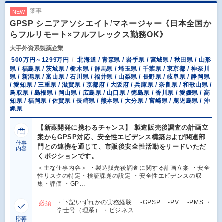
薬事
NEW
GPSP シニアアソシエイト/マネージャー《日本全国か
らフルリモート×フルフレックス勤務OK》
大手外資系製薬企業
500万円～1299万円
北海道 / 青森県 / 岩手県 / 宮城県 / 秋田県 / 山形
県 / 福島県 / 茨城県 / 栃木県 / 群馬県 / 埼玉県 / 千葉県 / 東京都 / 神奈川
県 / 新潟県 / 富山県 / 石川県 / 福井県 / 山梨県 / 長野県 / 岐阜県 / 静岡県
/ 愛知県 / 三重県 / 滋賀県 / 京都府 / 大阪府 / 兵庫県 / 奈良県 / 和歌山県 /
鳥取県 / 島根県 / 岡山県 / 広島県 / 山口県 / 徳島県 / 香川県 / 愛媛県 / 高
知県 / 福岡県 / 佐賀県 / 長崎県 / 熊本県 / 大分県 / 宮崎県 / 鹿児島県 / 沖
縄県
【新薬開発に携わるチャンス】 製造販売後調査の計画立
案からGPSP対応、安全性エビデンス構築および関連部
仕事
門との連携を通じて、市販後安全性活動をリードいただ
内容
くポジションです。
＜主な仕事内容＞ ・製造販売後調査に関する計画立案 ・安全
性リスクの特定・検証課題の設定 ・安全性エビデンスの収
集・評価 ・GP…
・下記いずれかの実務経験 -GPSP -PV -PMS ・
必須
学士号（理系） ・ビジネス…
応募