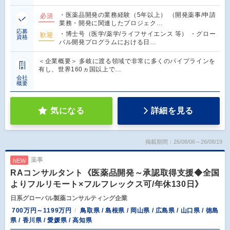
・医薬品開発の業務経験（5年以上） （開発薬事/申請
必須
業務・開発に関連したプロジェク…
応募
・博士号（医学/薬学/ライフサイエンス 等） ・グロー
歓迎
資格
バル開発プログラムにおける日…
＜企業概要＞ 多岐に渡る領域で非常に多くのパイプラインを
有し、世界160ヵ国以上で…
会社
概要
気になる
詳細を見る
掲載期間：26/08/06～26/08/19
薬事
NEW
RAコンサルタント《医薬品開発～承認取得支援◆全国
よりフルリモート×フルフレックス可/年休130日》
日系グローバル製薬コンサルティング企業
700万円～1199万円
鳥取県 / 島根県 / 岡山県 / 広島県 / 山口県 / 徳島
県 / 香川県 / 愛媛県 / 高知県