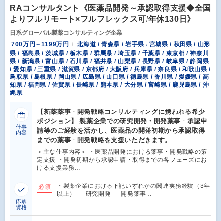
RAコンサルタント《医薬品開発～承認取得支援◆全国
よりフルリモート×フルフレックス可/年休130日》
日系グローバル製薬コンサルティング企業
700万円～1199万円
北海道 / 青森県 / 岩手県 / 宮城県 / 秋田県 / 山形
県 / 福島県 / 茨城県 / 栃木県 / 群馬県 / 埼玉県 / 千葉県 / 東京都 / 神奈川
県 / 新潟県 / 富山県 / 石川県 / 福井県 / 山梨県 / 長野県 / 岐阜県 / 静岡県
/ 愛知県 / 三重県 / 滋賀県 / 京都府 / 大阪府 / 兵庫県 / 奈良県 / 和歌山県 /
鳥取県 / 島根県 / 岡山県 / 広島県 / 山口県 / 徳島県 / 香川県 / 愛媛県 / 高
知県 / 福岡県 / 佐賀県 / 長崎県 / 熊本県 / 大分県 / 宮崎県 / 鹿児島県 / 沖
縄県
【新薬薬事・開発戦略コンサルティングに携われる希少
ポジション】 製薬企業での研究開発・開発薬事・承認申
仕事
請等のご経験を活かし、医薬品の開発初期から承認取得
内容
までの薬事・開発戦略を支援いただきます。
＜主な仕事内容＞ ・医薬品開発における薬事・開発戦略の策
定支援 ・開発初期から承認申請・取得までの各フェーズにお
ける支援業務…
・製薬企業における下記いずれかの関連実務経験（3年
必須
以上） -研究開発 -開発薬事…
応募
資格