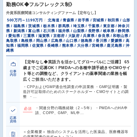
勤務OK◆フルフレックス制》
外資系医療関連コンサルティングファーム【定年なし】
500万円～1199万円
北海道 / 青森県 / 岩手県 / 宮城県 / 秋田県 / 山形
県 / 福島県 / 茨城県 / 栃木県 / 群馬県 / 埼玉県 / 千葉県 / 東京都 / 神奈川
県 / 新潟県 / 富山県 / 石川県 / 福井県 / 山梨県 / 長野県 / 岐阜県 / 静岡県
/ 愛知県 / 三重県 / 滋賀県 / 京都府 / 大阪府 / 兵庫県 / 奈良県 / 和歌山県 /
鳥取県 / 島根県 / 岡山県 / 広島県 / 山口県 / 徳島県 / 香川県 / 愛媛県 / 高
知県 / 福岡県 / 佐賀県 / 長崎県 / 熊本県 / 大分県 / 宮崎県 / 鹿児島県 / 沖
縄県
【定年なし◆英語力を活かしてグローバルにご活躍】 65
歳までご応募OK！PMDAへの各種申請手続きやCMOサイ
仕事
ト等との調整など、クライアントの薬事関連の業務を幅
内容
広くご担当いただきます。
・CPPおよびGMP適合性調査の申請業務 ・GMP証明書・製
造許可証取得のためのステークホルダー・CMOサイトとの調
整 ・…
・関連分野の職務経験（2～5年） ・PMDAへのHA申
必須
請、COPP、GMP、ML申…
応募
資格
＜企業概要＞ 独自のシステムを活用した医薬品、医療機器等
の薬事関連のサポート・コン…