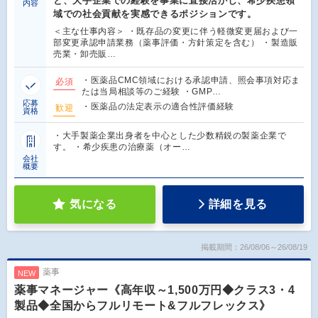
と、大手企業での経験を事業に直接活かし、希少疾患領
内容
域での社会貢献を実感できるポジションです。
＜主な仕事内容＞ ・既存品の変更に伴う軽微変更届および一
部変更承認申請業務（薬事評価・方針策定を含む） ・製造販
売業・卸売販…
・医薬品CMC領域における承認申請、照会事項対応ま
必須
たは当局相談等のご経験 ・GMP…
応募
・医薬品の法定表示の適合性評価経験
歓迎
資格
・大手製薬企業出身者を中心とした少数精鋭の製薬企業で
す。 ・希少疾患の治療薬（オー…
会社
概要
気になる
詳細を見る
掲載期間：26/08/06～26/08/19
薬事
NEW
薬事マネージャー《高年収～1,500万円◆クラス3・4
製品◆全国からフルリモート&フルフレックス》