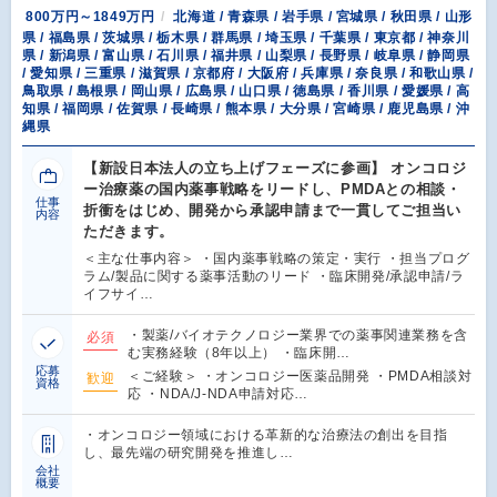
800万円～1849万円
北海道 / 青森県 / 岩手県 / 宮城県 / 秋田県 / 山形
県 / 福島県 / 茨城県 / 栃木県 / 群馬県 / 埼玉県 / 千葉県 / 東京都 / 神奈川
県 / 新潟県 / 富山県 / 石川県 / 福井県 / 山梨県 / 長野県 / 岐阜県 / 静岡県
/ 愛知県 / 三重県 / 滋賀県 / 京都府 / 大阪府 / 兵庫県 / 奈良県 / 和歌山県 /
鳥取県 / 島根県 / 岡山県 / 広島県 / 山口県 / 徳島県 / 香川県 / 愛媛県 / 高
知県 / 福岡県 / 佐賀県 / 長崎県 / 熊本県 / 大分県 / 宮崎県 / 鹿児島県 / 沖
縄県
【新設日本法人の立ち上げフェーズに参画】 オンコロジ
ー治療薬の国内薬事戦略をリードし、PMDAとの相談・
仕事
折衝をはじめ、開発から承認申請まで一貫してご担当い
内容
ただきます。
＜主な仕事内容＞ ・国内薬事戦略の策定・実行 ・担当プログ
ラム/製品に関する薬事活動のリード ・臨床開発/承認申請/ラ
イフサイ…
・製薬/バイオテクノロジー業界での薬事関連業務を含
必須
む実務経験（8年以上） ・臨床開…
応募
＜ご経験＞ ・オンコロジー医薬品開発 ・PMDA相談対
歓迎
資格
応 ・NDA/J-NDA申請対応…
・オンコロジー領域における革新的な治療法の創出を目指
し、最先端の研究開発を推進し…
会社
概要