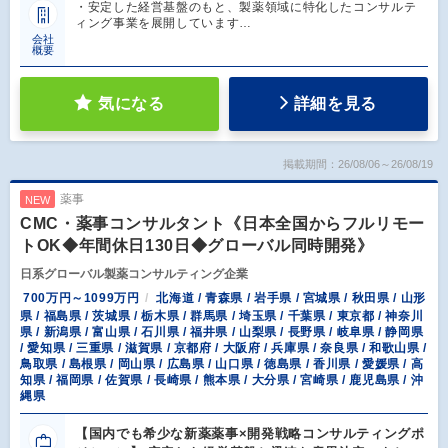
・安定した経営基盤のもと、製薬領域に特化したコンサルテ
ィング事業を展開しています…
会社
概要
気になる
詳細を見る
掲載期間：26/08/06～26/08/19
薬事
NEW
CMC・薬事コンサルタント《日本全国からフルリモー
トOK◆年間休日130日◆グローバル同時開発》
日系グローバル製薬コンサルティング企業
700万円～1099万円
北海道 / 青森県 / 岩手県 / 宮城県 / 秋田県 / 山形
県 / 福島県 / 茨城県 / 栃木県 / 群馬県 / 埼玉県 / 千葉県 / 東京都 / 神奈川
県 / 新潟県 / 富山県 / 石川県 / 福井県 / 山梨県 / 長野県 / 岐阜県 / 静岡県
/ 愛知県 / 三重県 / 滋賀県 / 京都府 / 大阪府 / 兵庫県 / 奈良県 / 和歌山県 /
鳥取県 / 島根県 / 岡山県 / 広島県 / 山口県 / 徳島県 / 香川県 / 愛媛県 / 高
知県 / 福岡県 / 佐賀県 / 長崎県 / 熊本県 / 大分県 / 宮崎県 / 鹿児島県 / 沖
縄県
【国内でも希少な新薬薬事×開発戦略コンサルティングポ