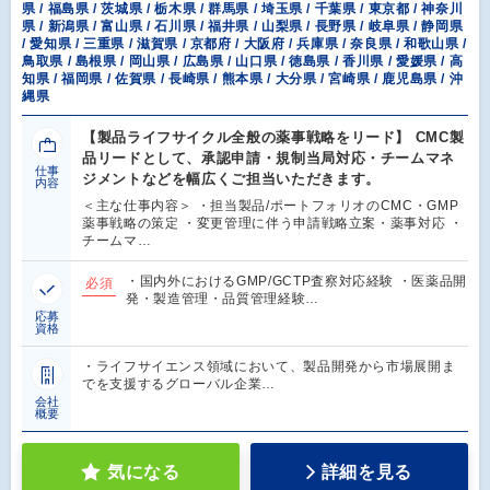
県 / 福島県 / 茨城県 / 栃木県 / 群馬県 / 埼玉県 / 千葉県 / 東京都 / 神奈川
県 / 新潟県 / 富山県 / 石川県 / 福井県 / 山梨県 / 長野県 / 岐阜県 / 静岡県
/ 愛知県 / 三重県 / 滋賀県 / 京都府 / 大阪府 / 兵庫県 / 奈良県 / 和歌山県 /
鳥取県 / 島根県 / 岡山県 / 広島県 / 山口県 / 徳島県 / 香川県 / 愛媛県 / 高
知県 / 福岡県 / 佐賀県 / 長崎県 / 熊本県 / 大分県 / 宮崎県 / 鹿児島県 / 沖
縄県
【製品ライフサイクル全般の薬事戦略をリード】 CMC製
品リードとして、承認申請・規制当局対応・チームマネ
仕事
ジメントなどを幅広くご担当いただきます。
内容
＜主な仕事内容＞ ・担当製品/ポートフォリオのCMC・GMP
薬事戦略の策定 ・変更管理に伴う申請戦略立案・薬事対応 ・
チームマ…
・国内外におけるGMP/GCTP査察対応経験 ・医薬品開
必須
発・製造管理・品質管理経験…
応募
資格
・ライフサイエンス領域において、製品開発から市場展開ま
でを支援するグローバル企業…
会社
概要
気になる
詳細を見る