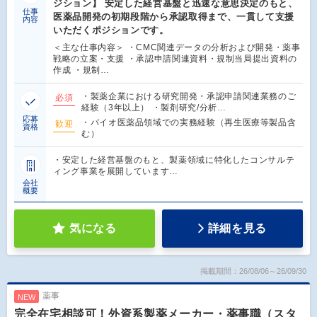
ジション】 安定した経営基盤と迅速な意思決定のもと、
仕事
医薬品開発の初期段階から承認取得まで、一貫して支援
内容
いただくポジションです。
＜主な仕事内容＞ ・CMC関連データの分析および開発・薬事
戦略の立案・支援 ・承認申請関連資料・規制当局提出資料の
作成 ・規制…
・製薬企業における研究開発・承認申請関連業務のご
必須
経験（3年以上） ・製剤研究/分析…
応募
・バイオ医薬品領域での実務経験（再生医療等製品含
歓迎
資格
む）
・安定した経営基盤のもと、製薬領域に特化したコンサルテ
ィング事業を展開しています…
会社
概要
気になる
詳細を見る
掲載期間：26/08/06～26/09/30
薬事
NEW
完全在宅相談可！外資系製薬メーカー・薬事職（スタ