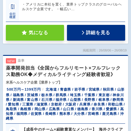
・アメリカに本社を置く、業界トップクラスのグローバルヘ
ルスケア企業です。 ・幅広い…
会社
概要
気になる
詳細を見る
掲載期間：26/08/06～26/08/19
薬事
NEW
薬事開発担当《全国からフルリモート×フルフレック
ス勤務OK◆メディカルライティング経験者歓迎》
米系ヘルスケア企業【業界トップ】
500万円～1399万円
北海道 / 青森県 / 岩手県 / 宮城県 / 秋田県 / 山形
県 / 福島県 / 茨城県 / 栃木県 / 群馬県 / 埼玉県 / 千葉県 / 東京都 / 神奈川
県 / 新潟県 / 富山県 / 石川県 / 福井県 / 山梨県 / 長野県 / 岐阜県 / 静岡県
/ 愛知県 / 三重県 / 滋賀県 / 京都府 / 大阪府 / 兵庫県 / 奈良県 / 和歌山県 /
鳥取県 / 島根県 / 岡山県 / 広島県 / 山口県 / 徳島県 / 香川県 / 愛媛県 / 高
知県 / 福岡県 / 佐賀県 / 長崎県 / 熊本県 / 大分県 / 宮崎県 / 鹿児島県 / 沖
縄県
【成長中のチーム×経験豊富なメンバー】 海外クライア