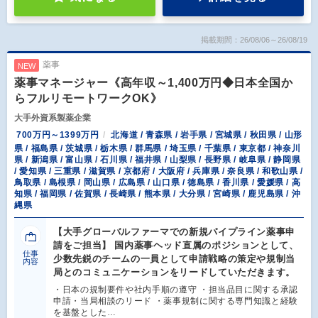
掲載期間：26/08/06～26/08/19
薬事
NEW
薬事マネージャー《高年収～1,400万円◆日本全国か
らフルリモートワークOK》
大手外資系製薬企業
700万円～1399万円
北海道 / 青森県 / 岩手県 / 宮城県 / 秋田県 / 山形
県 / 福島県 / 茨城県 / 栃木県 / 群馬県 / 埼玉県 / 千葉県 / 東京都 / 神奈川
県 / 新潟県 / 富山県 / 石川県 / 福井県 / 山梨県 / 長野県 / 岐阜県 / 静岡県
/ 愛知県 / 三重県 / 滋賀県 / 京都府 / 大阪府 / 兵庫県 / 奈良県 / 和歌山県 /
鳥取県 / 島根県 / 岡山県 / 広島県 / 山口県 / 徳島県 / 香川県 / 愛媛県 / 高
知県 / 福岡県 / 佐賀県 / 長崎県 / 熊本県 / 大分県 / 宮崎県 / 鹿児島県 / 沖
縄県
【大手グローバルファーマでの新規パイプライン薬事申
請をご担当】 国内薬事ヘッド直属のポジションとして、
仕事
少数先鋭のチームの一員として申請戦略の策定や規制当
内容
局とのコミュニケーションをリードしていただきます。
・日本の規制要件や社内手順の遵守 ・担当品目に関する承認
申請・当局相談のリード ・薬事規制に関する専門知識と経験
を基盤とした…