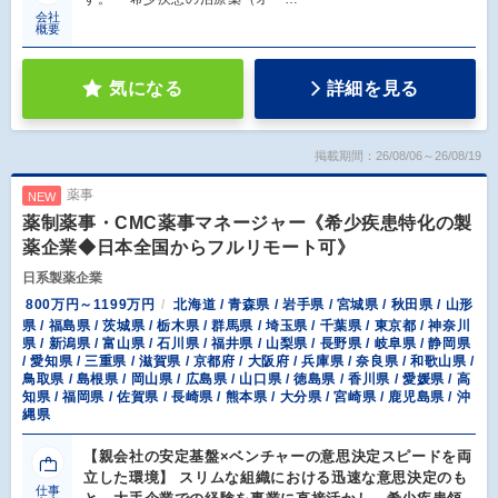
会社
概要
気になる
詳細を見る
掲載期間：26/08/06～26/08/19
薬事
NEW
薬制薬事・CMC薬事マネージャー《希少疾患特化の製
薬企業◆日本全国からフルリモート可》
日系製薬企業
800万円～1199万円
北海道 / 青森県 / 岩手県 / 宮城県 / 秋田県 / 山形
県 / 福島県 / 茨城県 / 栃木県 / 群馬県 / 埼玉県 / 千葉県 / 東京都 / 神奈川
県 / 新潟県 / 富山県 / 石川県 / 福井県 / 山梨県 / 長野県 / 岐阜県 / 静岡県
/ 愛知県 / 三重県 / 滋賀県 / 京都府 / 大阪府 / 兵庫県 / 奈良県 / 和歌山県 /
鳥取県 / 島根県 / 岡山県 / 広島県 / 山口県 / 徳島県 / 香川県 / 愛媛県 / 高
知県 / 福岡県 / 佐賀県 / 長崎県 / 熊本県 / 大分県 / 宮崎県 / 鹿児島県 / 沖
縄県
【親会社の安定基盤×ベンチャーの意思決定スピードを両
立した環境】 スリムな組織における迅速な意思決定のも
仕事