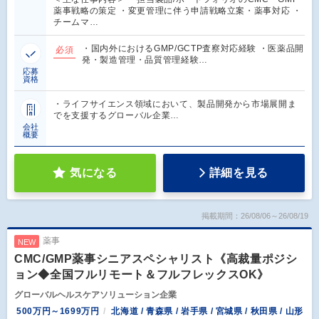
薬事戦略の策定 ・変更管理に伴う申請戦略立案・薬事対応 ・
チームマ…
・国内外におけるGMP/GCTP査察対応経験 ・医薬品開
必須
発・製造管理・品質管理経験…
応募
資格
・ライフサイエンス領域において、製品開発から市場展開ま
でを支援するグローバル企業…
会社
概要
気になる
詳細を見る
掲載期間：26/08/06～26/08/19
薬事
NEW
CMC/GMP薬事シニアスペシャリスト《高裁量ポジシ
ョン◆全国フルリモート＆フルフレックスOK》
グローバルヘルスケアソリューション企業
500万円～1699万円
北海道 / 青森県 / 岩手県 / 宮城県 / 秋田県 / 山形