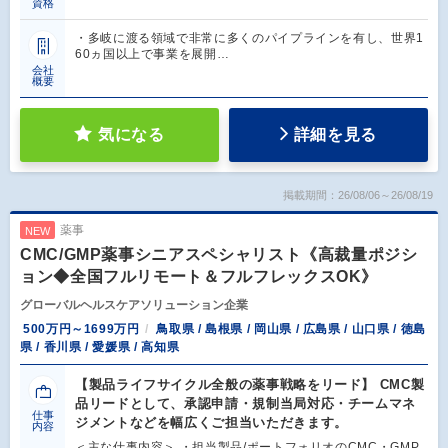
資格
・多岐に渡る領域で非常に多くのパイプラインを有し、世界1
60ヵ国以上で事業を展開…
会社
概要
気になる
詳細を見る
掲載期間：26/08/06～26/08/19
薬事
NEW
CMC/GMP薬事シニアスペシャリスト《高裁量ポジシ
ョン◆全国フルリモート＆フルフレックスOK》
グローバルヘルスケアソリューション企業
500万円～1699万円
鳥取県 / 島根県 / 岡山県 / 広島県 / 山口県 / 徳島
県 / 香川県 / 愛媛県 / 高知県
【製品ライフサイクル全般の薬事戦略をリード】 CMC製
品リードとして、承認申請・規制当局対応・チームマネ
仕事
ジメントなどを幅広くご担当いただきます。
内容
＜主な仕事内容＞ ・担当製品/ポートフォリオのCMC・GMP