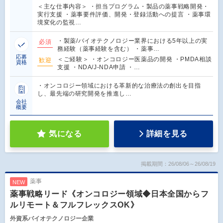
＜主な仕事内容＞ ・担当プログラム・製品の薬事戦略開発・
実行支援 ・薬事要件評価、開発・登録活動への提言 ・薬事環
境変化の監視…
・製薬/バイオテクノロジー業界における5年以上の実
必須
務経験（薬事経験を含む） ・薬事…
応募
＜ご経験＞ ・オンコロジー医薬品の開発 ・PMDA相談
歓迎
資格
支援 ・NDA/J-NDA申請 ・…
・オンコロジー領域における革新的な治療法の創出を目指
し、最先端の研究開発を推進し…
会社
概要
気になる
詳細を見る
掲載期間：26/08/06～26/08/19
薬事
NEW
薬事戦略リード《オンコロジー領域◆日本全国からフ
ルリモート＆フルフレックスOK》
外資系バイオテクノロジー企業