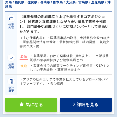
知県 / 福岡県 / 佐賀県 / 長崎県 / 熊本県 / 大分県 / 宮崎県 / 鹿児島県 / 沖
縄県
【薬事領域の新組織立ち上げを牽引するコアポジショ
ン】 経営層と直接連携しながら高い裁量で業務を推進
仕事
し、部門成長や組織づくりに初期メンバーとして参画い
内容
ただきます。
＜主な仕事内容＞ ・医薬品承認の取得、申請業務全般の統括
・医薬品関連法令の遵守・最新情報把握・社内調整 ・規制文
書の作成・提…
・製薬業界における薬事経験（5年以上） ・市販後承
必須
認後の薬事維持および規制当局との…
応募
・製薬会社での最高マーケティング責任者（CEM）と
歓迎
資格
しての実務経験 ・薬事担当者また…
・アジアや欧州エリアで事業を拡大しているグローバルバイ
オファーマです。 ・希少疾患…
会社
概要
気になる
詳細を見る