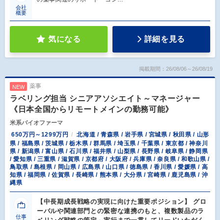
会社
概要
気になる
詳細を見る
掲載期間：26/08/06～26/08/19
薬事
NEW
ラベリング担当 シニアアソシエイト～マネージャー
《日本全国からリモートメインの勤務可能》
米系バイオファーマ
650万円～1299万円
北海道 / 青森県 / 岩手県 / 宮城県 / 秋田県 / 山形
県 / 福島県 / 茨城県 / 栃木県 / 群馬県 / 埼玉県 / 千葉県 / 東京都 / 神奈川
県 / 新潟県 / 富山県 / 石川県 / 福井県 / 山梨県 / 長野県 / 岐阜県 / 静岡県
/ 愛知県 / 三重県 / 滋賀県 / 京都府 / 大阪府 / 兵庫県 / 奈良県 / 和歌山県 /
鳥取県 / 島根県 / 岡山県 / 広島県 / 山口県 / 徳島県 / 香川県 / 愛媛県 / 高
知県 / 福岡県 / 佐賀県 / 長崎県 / 熊本県 / 大分県 / 宮崎県 / 鹿児島県 / 沖
縄県
【中長期成長戦略の実現に向けた重要ポジション】 グロ
ーバルや関連部門との緊密な連携のもと、複数製品のラ
仕事