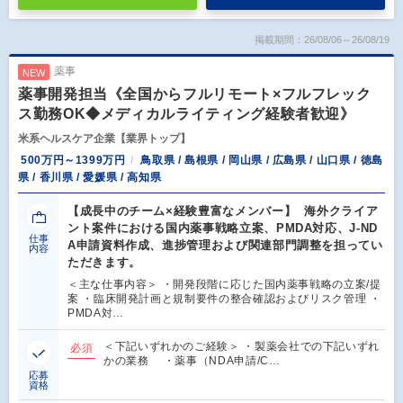
掲載期間：26/08/06～26/08/19
薬事
NEW
薬事開発担当《全国からフルリモート×フルフレック
ス勤務OK◆メディカルライティング経験者歓迎》
米系ヘルスケア企業【業界トップ】
500万円～1399万円
鳥取県 / 島根県 / 岡山県 / 広島県 / 山口県 / 徳島
県 / 香川県 / 愛媛県 / 高知県
【成長中のチーム×経験豊富なメンバー】 海外クライア
ント案件における国内薬事戦略立案、PMDA対応、J-ND
仕事
A申請資料作成、進捗管理および関連部門調整を担ってい
内容
ただきます。
＜主な仕事内容＞ ・開発段階に応じた国内薬事戦略の立案/提
案 ・臨床開発計画と規制要件の整合確認およびリスク管理 ・
PMDA対…
＜下記いずれかのご経験＞ ・製薬会社での下記いずれ
必須
かの業務 ・薬事（NDA申請/C…
応募
資格