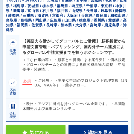
700万円～1499万円
北海道 / 青森県 / 岩手県 / 宮城県 / 秋田県 / 山形
県 / 福島県 / 茨城県 / 栃木県 / 群馬県 / 埼玉県 / 千葉県 / 東京都 / 神奈川
県 / 新潟県 / 富山県 / 石川県 / 福井県 / 山梨県 / 長野県 / 岐阜県 / 静岡県
/ 愛知県 / 三重県 / 滋賀県 / 京都府 / 大阪府 / 兵庫県 / 奈良県 / 和歌山県 /
鳥取県 / 島根県 / 岡山県 / 広島県 / 山口県 / 徳島県 / 香川県 / 愛媛県 / 高
知県 / 福岡県 / 佐賀県 / 長崎県 / 熊本県 / 大分県 / 宮崎県 / 鹿児島県 / 沖
縄県
【英語力を活かしてグローバルにご活躍】 顧客折衝から
申請文書管理・パブリッシング、国内外チーム連携によ
仕事
るグローバル申請支援までを担うポジションです。
内容
＜主な仕事内容＞ ・顧客との折衝による案件受注・価格設定
・グローバルチームとの連携による顧客成果物の調整 ・申請
要件・関連情…
＜ご経験＞ ・主要な申請のプロジェクト管理支援（JN
必須
DA、MAA 等） ・薬事グロー…
応募
資格
・欧州・アジアに拠点を持つグローバル企業です。 ・早期臨
床開発および薬事コンサルテ…
会社
概要
気になる
詳細を見る