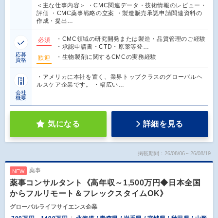
＜主な仕事内容＞ ・CMC関連データ・技術情報のレビュー・
評価 ・CMC薬事戦略の立案 ・製造販売承認申請関連資料の
作成・提出…
・CMC領域の研究開発または製造・品質管理のご経験
必須
・承認申請書・CTD・原薬等登…
応募
・生物製剤に関するCMCの実務経験
歓迎
資格
・アメリカに本社を置く、業界トップクラスのグローバルヘ
ルスケア企業です。 ・幅広い…
会社
概要
気になる
詳細を見る
掲載期間：26/08/06～26/08/19
薬事
NEW
薬事コンサルタント《高年収～1,500万円◆日本全国
からフルリモート＆フレックスタイムOK》
グローバルライフサイエンス企業