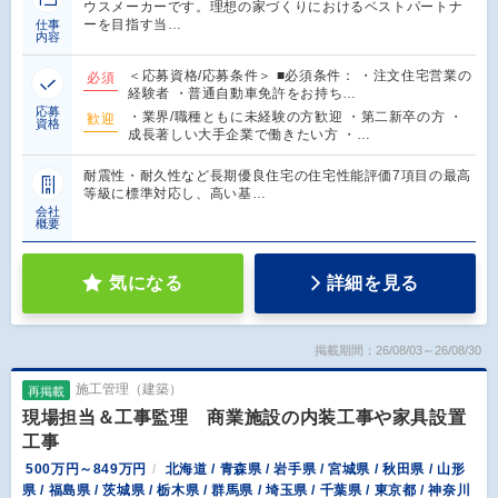
ウスメーカーです。理想の家づくりにおけるベストパートナ
ーを目指す当…
仕事
内容
＜応募資格/応募条件＞ ■必須条件： ・注文住宅営業の
必須
経験者 ・普通自動車免許をお持ち…
応募
・業界/職種ともに未経験の方歓迎 ・第二新卒の方 ・
歓迎
資格
成長著しい大手企業で働きたい方 ・…
耐震性・耐久性など長期優良住宅の住宅性能評価7項目の最高
等級に標準対応し、高い基…
会社
概要
気になる
詳細を見る
掲載期間：26/08/03～26/08/30
施工管理（建築）
再掲載
現場担当＆工事監理 商業施設の内装工事や家具設置
工事
500万円～849万円
北海道 / 青森県 / 岩手県 / 宮城県 / 秋田県 / 山形
県 / 福島県 / 茨城県 / 栃木県 / 群馬県 / 埼玉県 / 千葉県 / 東京都 / 神奈川