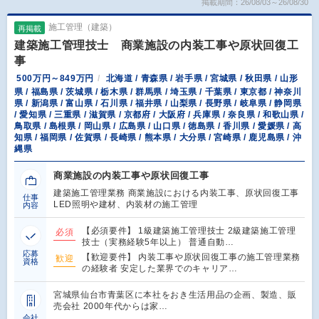
掲載期間：26/08/03～26/08/30
施工管理（建築）
再掲載
建築施工管理技士 商業施設の内装工事や原状回復工
事
500万円～849万円
北海道 / 青森県 / 岩手県 / 宮城県 / 秋田県 / 山形
県 / 福島県 / 茨城県 / 栃木県 / 群馬県 / 埼玉県 / 千葉県 / 東京都 / 神奈川
県 / 新潟県 / 富山県 / 石川県 / 福井県 / 山梨県 / 長野県 / 岐阜県 / 静岡県
/ 愛知県 / 三重県 / 滋賀県 / 京都府 / 大阪府 / 兵庫県 / 奈良県 / 和歌山県 /
鳥取県 / 島根県 / 岡山県 / 広島県 / 山口県 / 徳島県 / 香川県 / 愛媛県 / 高
知県 / 福岡県 / 佐賀県 / 長崎県 / 熊本県 / 大分県 / 宮崎県 / 鹿児島県 / 沖
縄県
商業施設の内装工事や原状回復工事
建築施工管理業務 商業施設における内装工事、原状回復工事
仕事
LED照明や建材、内装材の施工管理
内容
【必須要件】 1級建築施工管理技士 2級建築施工管理
必須
技士（実務経験5年以上） 普通自動…
応募
【歓迎要件】 内装工事や原状回復工事の施工管理業務
歓迎
資格
の経験者 安定した業界でのキャリア…
宮城県仙台市青葉区に本社をおき生活用品の企画、製造、販
売会社 2000年代からは家…
会社