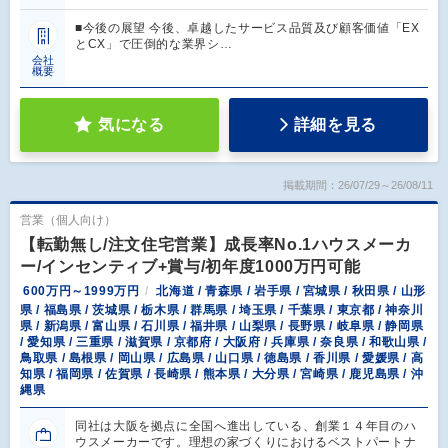
■今後の展望 今後、卓越したサービス品質及び顧客価値「EX
とCX」で圧倒的な業界シ…
会社
概要
気になる
詳細を見る
掲載期間：26/07/29～26/08/11
営業（個人向け）
【転勤無し/注文住宅営業】成長率No.1ハウスメーカ
ー/インセンティブ+賞与/初年度1000万円可能
600万円～1999万円
北海道 / 青森県 / 岩手県 / 宮城県 / 秋田県 / 山形
県 / 福島県 / 茨城県 / 栃木県 / 群馬県 / 埼玉県 / 千葉県 / 東京都 / 神奈川
県 / 新潟県 / 富山県 / 石川県 / 福井県 / 山梨県 / 長野県 / 岐阜県 / 静岡県
/ 愛知県 / 三重県 / 滋賀県 / 京都府 / 大阪府 / 兵庫県 / 奈良県 / 和歌山県 /
鳥取県 / 島根県 / 岡山県 / 広島県 / 山口県 / 徳島県 / 香川県 / 愛媛県 / 高
知県 / 福岡県 / 佐賀県 / 長崎県 / 熊本県 / 大分県 / 宮崎県 / 鹿児島県 / 沖
縄県
同社は大阪を拠点に全国へ進出している、創業１４年目のハ
ウスメーカーです。理想の家づくりにおけるベストパートナ