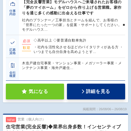
【完全反響営業】モデルハウスへご来場されたお客様の
「夢のマイホーム」をゼロから作り上げる営業職。家作
仕事
りを通じ多くの感動に出会える仕事です
内容
社内のプランナー／工事担当とチームを組んで、お客様の
「世界にたった一つの家」を提案・サポートしてください。 ■
モデルハウス…
◇高卒以上 ◇要普通自動車免許
必須
・社内を活性化させるほどのバイタリティがある方 ・
歓迎
応募
いつまでも自分自身を高めようとす…
資格
木造戸建住宅事業・マンション事業・メガソーラー事業・メ
ンテナンス事業・海外戸建住…
会社
概要
気になる
詳細を見る
掲載期間：26/08/06～26/08/19
営業（個人向け）
NEW
住宅営業(完全反響)◆業界出身多数！インセンティブ