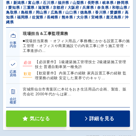
県 / 新潟県 / 富山県 / 石川県 / 福井県 / 山梨県 / 長野県 / 岐阜県 / 静岡県
/ 愛知県 / 三重県 / 滋賀県 / 京都府 / 大阪府 / 兵庫県 / 奈良県 / 和歌山県 /
鳥取県 / 島根県 / 岡山県 / 広島県 / 山口県 / 徳島県 / 香川県 / 愛媛県 / 高
知県 / 福岡県 / 佐賀県 / 長崎県 / 熊本県 / 大分県 / 宮崎県 / 鹿児島県 / 沖
縄県
現場担当＆工事監理業務
■現場担当業務 ・オフィス用品／事務機にかかる設置工事の施
仕事
工管理 ・オフィスや商業施設での内装工事に伴う施工管理 ・
内容
工事進捗の…
【必須要件】 1級建築施工管理技士 2級建築施工管理
必須
技士 普通自動車第一種免許
応募
【歓迎要件】 内装工事の経験 家具設置工事の経験 監
歓迎
資格
理業務の経験 安定した業界でのキャリ…
宮城県仙台市青葉区に本社をおき生活用品の企画、製造、販
売会社 2000年代からは家…
会社
概要
気になる
詳細を見る