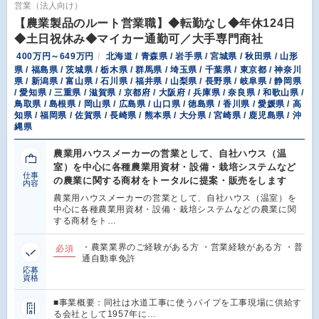
営業（法人向け）
【農業製品のルート営業職】◆転勤なし◆年休124日
◆土日祝休み◆マイカー通勤可／大手専門商社
400万円～649万円
北海道 / 青森県 / 岩手県 / 宮城県 / 秋田県 / 山形
県 / 福島県 / 茨城県 / 栃木県 / 群馬県 / 埼玉県 / 千葉県 / 東京都 / 神奈川
県 / 新潟県 / 富山県 / 石川県 / 福井県 / 山梨県 / 長野県 / 岐阜県 / 静岡県
/ 愛知県 / 三重県 / 滋賀県 / 京都府 / 大阪府 / 兵庫県 / 奈良県 / 和歌山県 /
鳥取県 / 島根県 / 岡山県 / 広島県 / 山口県 / 徳島県 / 香川県 / 愛媛県 / 高
知県 / 福岡県 / 佐賀県 / 長崎県 / 熊本県 / 大分県 / 宮崎県 / 鹿児島県 / 沖
縄県
農業用ハウスメーカーの営業として、自社ハウス（温
室）を中心に各種農業用資材・設備・栽培システムなど
仕事
の農業に関する商材をトータルに提案・販売をします
内容
農業用ハウスメーカーの営業として、自社ハウス（温室）を
中心に各種農業用資材・設備・栽培システムなどの農業に関
する商材をト…
・農業業界のご経験がある方 ・営業経験がある方 ・普
必須
通自動車免許
応募
資格
■事業概要：同社は水道工事に使うパイプを工事現場に供給す
る会社として1957年に…