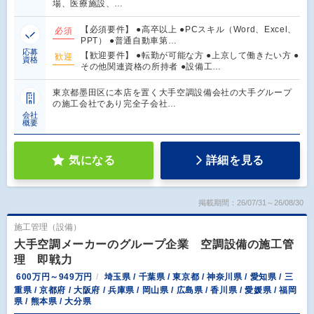
場、医療施設、…
【必須要件】 ●高卒以上 ●PCスキル（Word、Excel、
必須
PPT） ●普通自動車第…
応募
【歓迎要件】 ●転勤が可能な方 ●上京して働きたい方 ●
歓迎
資格
その他関連資格の所持者 ●設備工…
東京都墨田区に本店を置く大手空調設備会社の大手グループ
の施工会社であり完全子会社…
会社
概要
気になる
詳細を見る
掲載期間：26/07/31～26/08/30
施工管理（設備）
大手空調メーカーのグループ企業 空調設備の施工管
理 即戦力
600万円～949万円
埼玉県 / 千葉県 / 東京都 / 神奈川県 / 愛知県 / 三
重県 / 京都府 / 大阪府 / 兵庫県 / 岡山県 / 広島県 / 香川県 / 愛媛県 / 福岡
県 / 熊本県 / 大分県