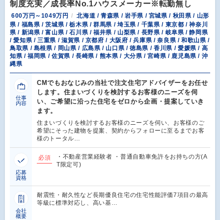
制度充実／成長率No.1ハウスメーカー※転勤無し
600万円～1049万円
北海道 / 青森県 / 岩手県 / 宮城県 / 秋田県 / 山形
県 / 福島県 / 茨城県 / 栃木県 / 群馬県 / 埼玉県 / 千葉県 / 東京都 / 神奈川
県 / 新潟県 / 富山県 / 石川県 / 福井県 / 山梨県 / 長野県 / 岐阜県 / 静岡県
/ 愛知県 / 三重県 / 滋賀県 / 京都府 / 大阪府 / 兵庫県 / 奈良県 / 和歌山県 /
鳥取県 / 島根県 / 岡山県 / 広島県 / 山口県 / 徳島県 / 香川県 / 愛媛県 / 高
知県 / 福岡県 / 佐賀県 / 長崎県 / 熊本県 / 大分県 / 宮崎県 / 鹿児島県 / 沖
縄県
CMでもおなじみの当社で注文住宅アドバイザーをお任せ
します。住まいづくりを検討するお客様のニーズを伺
仕事
い、ご希望に沿った住宅をゼロから企画・提案していき
内容
ます。
住まいづくりを検討するお客様のニーズを伺い、お客様のご
希望にそった建物を提案、契約からフォローに至るまでお客
様のトータル…
・不動産営業経験者 ・普通自動車免許をお持ちの方(A
必須
T限定可)
応募
資格
耐震性・耐久性など長期優良住宅の住宅性能評価7項目の最高
等級に標準対応し、高い基…
会社
概要