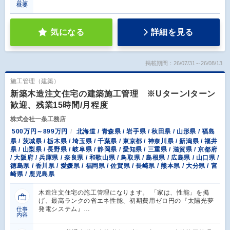
概要
気になる
詳細を見る
掲載期間：26/07/31～26/08/13
施工管理（建築）
新築木造注文住宅の建築施工管理 ※UターンIターン
歓迎、残業15時間/月程度
株式会社一条工務店
500万円～899万円
北海道 / 青森県 / 岩手県 / 秋田県 / 山形県 / 福島
県 / 茨城県 / 栃木県 / 埼玉県 / 千葉県 / 東京都 / 神奈川県 / 新潟県 / 福井
県 / 山梨県 / 長野県 / 岐阜県 / 静岡県 / 愛知県 / 三重県 / 滋賀県 / 京都府
/ 大阪府 / 兵庫県 / 奈良県 / 和歌山県 / 鳥取県 / 島根県 / 広島県 / 山口県 /
徳島県 / 香川県 / 愛媛県 / 福岡県 / 佐賀県 / 長崎県 / 熊本県 / 大分県 / 宮
崎県 / 鹿児島県
木造注文住宅の施工管理になります。 「家は、性能」を掲
げ、最高ランクの省エネ性能、初期費用ゼロ円の『太陽光夢
発電システム』…
仕事
内容