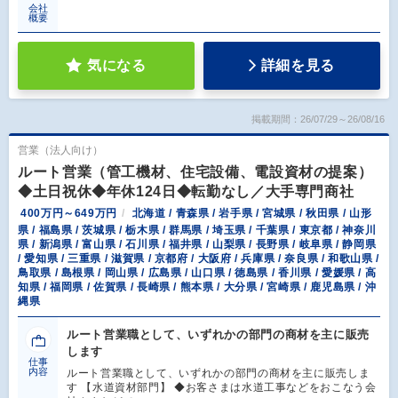
会社
概要
気になる
詳細を見る
掲載期間：26/07/29～26/08/16
営業（法人向け）
ルート営業（管工機材、住宅設備、電設資材の提案）
◆土日祝休◆年休124日◆転勤なし／大手専門商社
400万円～649万円
北海道 / 青森県 / 岩手県 / 宮城県 / 秋田県 / 山形
県 / 福島県 / 茨城県 / 栃木県 / 群馬県 / 埼玉県 / 千葉県 / 東京都 / 神奈川
県 / 新潟県 / 富山県 / 石川県 / 福井県 / 山梨県 / 長野県 / 岐阜県 / 静岡県
/ 愛知県 / 三重県 / 滋賀県 / 京都府 / 大阪府 / 兵庫県 / 奈良県 / 和歌山県 /
鳥取県 / 島根県 / 岡山県 / 広島県 / 山口県 / 徳島県 / 香川県 / 愛媛県 / 高
知県 / 福岡県 / 佐賀県 / 長崎県 / 熊本県 / 大分県 / 宮崎県 / 鹿児島県 / 沖
縄県
ルート営業職として、いずれかの部門の商材を主に販売
します
仕事
内容
ルート営業職として、いずれかの部門の商材を主に販売しま
す 【水道資材部門】 ◆お客さまは水道工事などをおこなう会