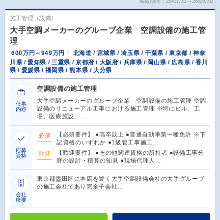
掲載期間：26/07/31～26/08/30
施工管理（設備）
大手空調メーカーのグループ企業 空調設備の施工管
理
600万円～949万円
北海道 / 宮城県 / 埼玉県 / 千葉県 / 東京都 / 神奈
川県 / 愛知県 / 三重県 / 京都府 / 大阪府 / 兵庫県 / 岡山県 / 広島県 / 香川
県 / 愛媛県 / 福岡県 / 熊本県 / 大分県
空調設備の施工管理
大手空調メーカーのグループ企業 空調設備の施工管理 空調
仕事
設備のリニューアル工事における施工管理 ※特にビル、工
内容
場、医療施設、…
【必須要件】 ●高卒以上 ●普通自動車第一種免許 ※下
必須
記資格のいずれか ●1級管工事施工…
応募
【歓迎要件】 ●その他関連資格の所持者 ●設備工事分
歓迎
資格
野の設計・積算の知見 ●現場代理人…
東京都墨田区に本店を置く大手空調設備会社の大手グループ
の施工会社であり完全子会社…
会社
概要