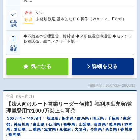
お …
なし
必須
未経験歓迎 基本的なＰＣ操作（Ｗｏｒｄ、Excel）
歓迎
応募
資格
◆不動産の管理運営、賃貸借 ◆米穀低温倉庫運営 ◆セメント
各種販売、生コンクリート販…
会社
概要
気になる
詳細を見る
掲載期間：26/07/30～26/08/13
営業（法人向け）
【法人向けルート営業リーダー候補】福利厚生充実/管
理職登用で1000万以上も可◎
500万円～749万円
茨城県 / 栃木県 / 群馬県 / 埼玉県 / 千葉県 / 東京
都 / 神奈川県 / 富山県 / 石川県 / 福井県 / 山梨県 / 長野県 / 岐阜県 / 静岡
県 / 愛知県 / 三重県 / 滋賀県 / 京都府 / 大阪府 / 兵庫県 / 奈良県 / 香川県
/ 福岡県