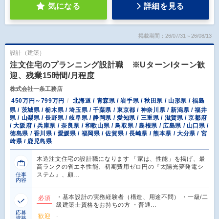
気になる
詳細を見る
掲載期間：26/07/31～26/08/13
設計（建築）
注文住宅のプランニング設計職 ※UターンIターン歓
迎、残業15時間/月程度
株式会社一条工務店
450万円～799万円
北海道 / 青森県 / 岩手県 / 秋田県 / 山形県 / 福島
県 / 茨城県 / 栃木県 / 埼玉県 / 千葉県 / 東京都 / 神奈川県 / 新潟県 / 福井
県 / 山梨県 / 長野県 / 岐阜県 / 静岡県 / 愛知県 / 三重県 / 滋賀県 / 京都府
/ 大阪府 / 兵庫県 / 奈良県 / 和歌山県 / 鳥取県 / 島根県 / 広島県 / 山口県 /
徳島県 / 香川県 / 愛媛県 / 福岡県 / 佐賀県 / 長崎県 / 熊本県 / 大分県 / 宮
崎県 / 鹿児島県
木造注文住宅の設計職になります 「家は、性能」を掲げ、最
高ランクの省エネ性能、初期費用ゼロ円の『太陽光夢発電シ
ステム』、顧…
仕事
内容
・基本設計の実務経験者（構造、用途不問） ・一級/二
必須
級建築士資格をお持ちの方 ・普通…
応募
.
歓迎
資格