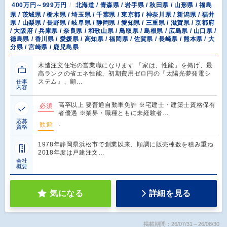
400万円～999万円
北海道 / 青森県 / 岩手県 / 秋田県 / 山形県 / 福島
県 / 茨城県 / 栃木県 / 埼玉県 / 千葉県 / 東京都 / 神奈川県 / 新潟県 / 福井
県 / 山梨県 / 長野県 / 岐阜県 / 静岡県 / 愛知県 / 三重県 / 滋賀県 / 京都府
/ 大阪府 / 兵庫県 / 奈良県 / 和歌山県 / 鳥取県 / 島根県 / 広島県 / 山口県 /
徳島県 / 香川県 / 愛媛県 / 高知県 / 福岡県 / 佐賀県 / 長崎県 / 熊本県 / 大
分県 / 宮崎県 / 鹿児島県
木造注文住宅の営業職になります 「家は、性能」を掲げ、最
高ランクの省エネ性能、初期費用ゼロ円の『太陽光夢発電シ
ステム』、顧…
仕事
内容
高卒以上 要普通自動車免許 ※宅建士・建築士資格保有
必須
者優遇 ※業界・職種ともに未経験者…
応募
.
歓迎
資格
1978年静岡県浜松市で創業以来、順調に販売棟数を積み重ね
2018年度は戸建注文…
会社
概要
気になる
詳細を見る
掲載期間：26/07/31～26/08/30