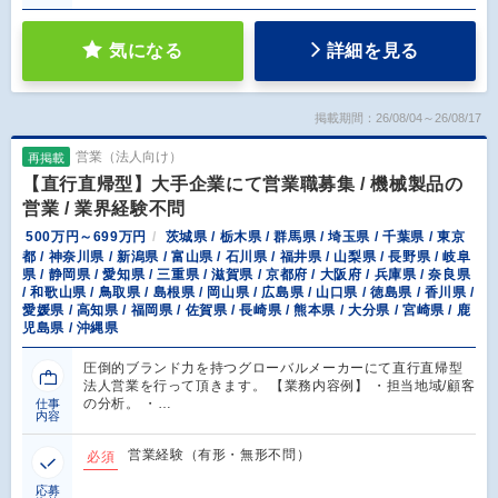
気になる
詳細を見る
掲載期間：26/08/04～26/08/17
営業（法人向け）
再掲載
【直行直帰型】大手企業にて営業職募集 / 機械製品の
営業 / 業界経験不問
500万円～699万円
茨城県 / 栃木県 / 群馬県 / 埼玉県 / 千葉県 / 東京
都 / 神奈川県 / 新潟県 / 富山県 / 石川県 / 福井県 / 山梨県 / 長野県 / 岐阜
県 / 静岡県 / 愛知県 / 三重県 / 滋賀県 / 京都府 / 大阪府 / 兵庫県 / 奈良県
/ 和歌山県 / 鳥取県 / 島根県 / 岡山県 / 広島県 / 山口県 / 徳島県 / 香川県 /
愛媛県 / 高知県 / 福岡県 / 佐賀県 / 長崎県 / 熊本県 / 大分県 / 宮崎県 / 鹿
児島県 / 沖縄県
圧倒的ブランド力を持つグローバルメーカーにて直行直帰型
法人営業を行って頂きます。 【業務内容例】 ・担当地域/顧客
の分析。 ・…
仕事
内容
営業経験（有形・無形不問）
必須
応募