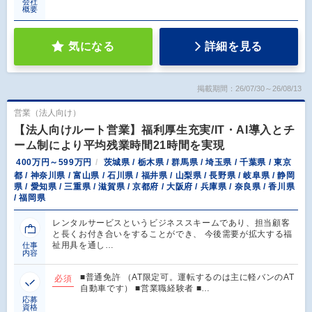
会社
概要
気になる
詳細を見る
掲載期間：26/07/30～26/08/13
営業（法人向け）
【法人向けルート営業】福利厚生充実/IT・AI導入とチ
ーム制により平均残業時間21時間を実現
400万円～599万円
茨城県 / 栃木県 / 群馬県 / 埼玉県 / 千葉県 / 東京
都 / 神奈川県 / 富山県 / 石川県 / 福井県 / 山梨県 / 長野県 / 岐阜県 / 静岡
県 / 愛知県 / 三重県 / 滋賀県 / 京都府 / 大阪府 / 兵庫県 / 奈良県 / 香川県
/ 福岡県
レンタルサービスというビジネススキームであり、担当顧客
と長くお付き合いをすることができ、 今後需要が拡大する福
祉用具を通し…
仕事
内容
■普通免許 （AT限定可。運転するのは主に軽バンのAT
必須
自動車です） ■営業職経験者 ■…
応募
資格