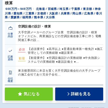
積算
600万円～949万円
北海道 / 宮城県 / 埼玉県 / 千葉県 / 東京都 / 神奈
川県 / 愛知県 / 三重県 / 京都府 / 大阪府 / 兵庫県 / 岡山県 / 広島県 / 香川
県 / 愛媛県 / 福岡県 / 熊本県 / 大分県
空調設備の設計・積算
大手空調メーカーのグループ企業 空調設備の設計・積算
仕事
オフィスビル、商業施設などの空調設備改修工事に伴う 電機
内容
関連工事の設…
【必須要件】 ●高卒以上 ●普通自動車第一種免許 ●施工
必須
管理としての実務経験 ●建設業界…
応募
【歓迎要件】 ●空調設備設計の実務経験 ●中央熱源シ
歓迎
資格
ステムでの実務経験 ●建設設備士 ●…
東京都墨田区に本店を置く大手空調設備会社の大手グループ
の施工会社であり完全子会社…
会社
概要
気になる
詳細を見る