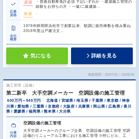
・普通自動車免許必須 下記いずれか ・建築施工管理の
必須
経験をお持ちの方 ・一級/二級建築…
応募
.
歓迎
資格
1978年静岡県浜松市で創業以来、順調に販売棟数を積み重ね
2018年度は戸建注文…
会社
概要
気になる
詳細を見る
掲載期間：26/07/31～26/08/30
施工管理（設備）
第二新卒 大手空調メーカー 空調設備の施工管理
600万円～949万円
北海道 / 宮城県 / 埼玉県 / 千葉県 / 東京都 / 神奈
川県 / 愛知県 / 三重県 / 京都府 / 大阪府 / 兵庫県 / 岡山県 / 広島県 / 香川
県 / 愛媛県 / 福岡県 / 熊本県 / 大分県
空調設備の施工管理
大手空調メーカーのグループ企業 空調設備の施工管理 空調
仕事
設備のリニューアル工事における施工管理 ※特にビル、工
内容