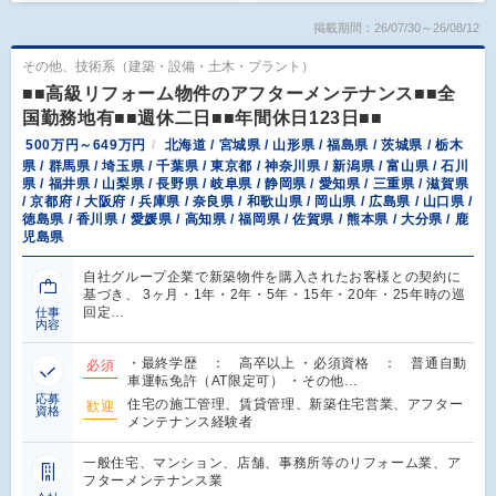
掲載期間：26/07/30～26/08/12
その他、技術系（建築・設備・土木・プラント）
■■高級リフォーム物件のアフターメンテナンス■■全
国勤務地有■■週休二日■■年間休日123日■■
500万円～649万円
北海道 / 宮城県 / 山形県 / 福島県 / 茨城県 / 栃木
県 / 群馬県 / 埼玉県 / 千葉県 / 東京都 / 神奈川県 / 新潟県 / 富山県 / 石川
県 / 福井県 / 山梨県 / 長野県 / 岐阜県 / 静岡県 / 愛知県 / 三重県 / 滋賀県
/ 京都府 / 大阪府 / 兵庫県 / 奈良県 / 和歌山県 / 岡山県 / 広島県 / 山口県 /
徳島県 / 香川県 / 愛媛県 / 高知県 / 福岡県 / 佐賀県 / 熊本県 / 大分県 / 鹿
児島県
自社グループ企業で新築物件を購入されたお客様との契約に
基づき、 3ヶ月・1年・2年・5年・15年・20年・25年時の巡
回定…
仕事
内容
・最終学歴 ： 高卒以上 ・必須資格 ： 普通自動
必須
車運転免許（AT限定可） ・その他…
応募
住宅の施工管理、賃貸管理、新築住宅営業、アフター
歓迎
資格
メンテナンス経験者
一般住宅、マンション、店舗、事務所等のリフォーム業、ア
フターメンテナンス業