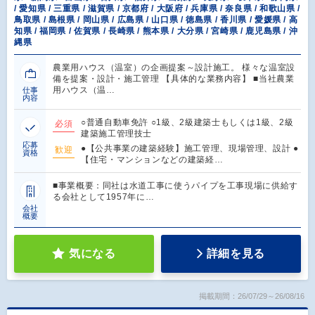
/ 愛知県 / 三重県 / 滋賀県 / 京都府 / 大阪府 / 兵庫県 / 奈良県 / 和歌山県 /
鳥取県 / 島根県 / 岡山県 / 広島県 / 山口県 / 徳島県 / 香川県 / 愛媛県 / 高
知県 / 福岡県 / 佐賀県 / 長崎県 / 熊本県 / 大分県 / 宮崎県 / 鹿児島県 / 沖
縄県
農業用ハウス（温室）の企画提案～設計施工。 様々な温室設
備を提案・設計・施工管理 【具体的な業務内容】 ■当社農業
用ハウス（温…
仕事
内容
○普通自動車免許 ○1級、2級建築士もしくは1級、2級
必須
建築施工管理技士
応募
●【公共事業の建築経験】施工管理、現場管理、設計 ●
歓迎
資格
【住宅・マンションなどの建築経…
■事業概要：同社は水道工事に使うパイプを工事現場に供給す
る会社として1957年に…
会社
概要
気になる
詳細を見る
掲載期間：26/07/29～26/08/16