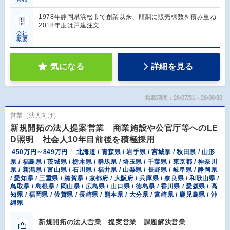
1978年静岡県浜松市で創業以来、順調に販売棟数を積み重ね
2018年度は戸建注文…
会社
概要
気になる
詳細を見る
掲載期間：26/07/31～26/08/30
営業（法人向け）
新規開拓の法人提案営業 商業施設や公官庁等へのLE
D照明 社会人10年目前後を積極採用
450万円～849万円
北海道 / 青森県 / 岩手県 / 宮城県 / 秋田県 / 山形
県 / 福島県 / 茨城県 / 栃木県 / 群馬県 / 埼玉県 / 千葉県 / 東京都 / 神奈川
県 / 新潟県 / 富山県 / 石川県 / 福井県 / 山梨県 / 長野県 / 岐阜県 / 静岡県
/ 愛知県 / 三重県 / 滋賀県 / 京都府 / 大阪府 / 兵庫県 / 奈良県 / 和歌山県 /
鳥取県 / 島根県 / 岡山県 / 広島県 / 山口県 / 徳島県 / 香川県 / 愛媛県 / 高
知県 / 福岡県 / 佐賀県 / 長崎県 / 熊本県 / 大分県 / 宮崎県 / 鹿児島県 / 沖
縄県
新規開拓の法人営業 提案営業 課題解決営業