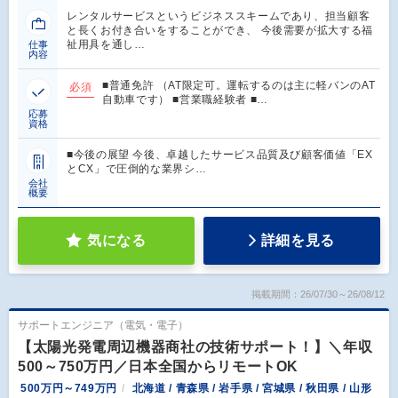
レンタルサービスというビジネススキームであり、担当顧客
と長くお付き合いをすることができ、 今後需要が拡大する福
祉用具を通し…
仕事
内容
■普通免許 （AT限定可。運転するのは主に軽バンのAT
必須
自動車です） ■営業職経験者 ■…
応募
資格
■今後の展望 今後、卓越したサービス品質及び顧客価値「EX
とCX」で圧倒的な業界シ…
会社
概要
気になる
詳細を見る
掲載期間：26/07/30～26/08/12
サポートエンジニア（電気・電子）
【太陽光発電周辺機器商社の技術サポート！】＼年収
500～750万円／日本全国からリモートOK
500万円～749万円
北海道 / 青森県 / 岩手県 / 宮城県 / 秋田県 / 山形