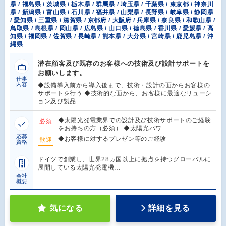
県 / 福島県 / 茨城県 / 栃木県 / 群馬県 / 埼玉県 / 千葉県 / 東京都 / 神奈川
県 / 新潟県 / 富山県 / 石川県 / 福井県 / 山梨県 / 長野県 / 岐阜県 / 静岡県
/ 愛知県 / 三重県 / 滋賀県 / 京都府 / 大阪府 / 兵庫県 / 奈良県 / 和歌山県 /
鳥取県 / 島根県 / 岡山県 / 広島県 / 山口県 / 徳島県 / 香川県 / 愛媛県 / 高
知県 / 福岡県 / 佐賀県 / 長崎県 / 熊本県 / 大分県 / 宮崎県 / 鹿児島県 / 沖
縄県
潜在顧客及び既存のお客様への技術及び設計サポートを
お願いします。
仕事
内容
◆設備導入前から導入後まで、技術・設計の面からお客様の
サポートを行う ◆技術的な面から、お客様に最適なリューシ
ョン及び製品…
◆太陽光発電業界での設計及び技術サポートのご経験
必須
をお持ちの方（必須） ◆太陽光パワ…
応募
◆お客様に対するプレゼン等のご経験
歓迎
資格
ドイツで創業し、世界28ヵ国以上に拠点を持つグローバルに
展開している太陽光発電機…
会社
概要
気になる
詳細を見る