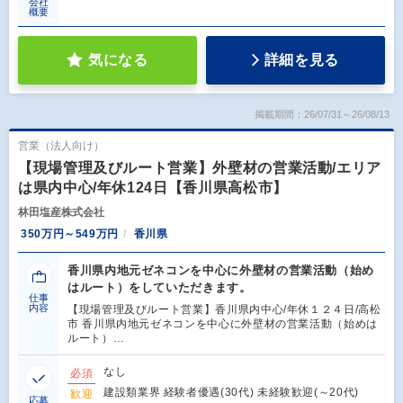
会社
概要
気になる
詳細を見る
掲載期間：26/07/31～26/08/13
営業（法人向け）
【現場管理及びルート営業】外壁材の営業活動/エリア
は県内中心/年休124日【香川県高松市】
林田塩産株式会社
350万円～549万円
香川県
香川県内地元ゼネコンを中心に外壁材の営業活動（始め
はルート）をしていただきます。
仕事
内容
【現場管理及びルート営業】香川県内中心/年休１２４日/高松
市 香川県内地元ゼネコンを中心に外壁材の営業活動（始めは
ルート）…
なし
必須
建設類業界 経験者優遇(30代) 未経験歓迎(～20代)
歓迎
応募