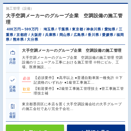
施工管理（設備）
大手空調メーカーのグループ企業 空調設備の施工管
理
400万円～599万円
埼玉県 / 千葉県 / 東京都 / 神奈川県 / 愛知県 / 三
重県 / 京都府 / 大阪府 / 兵庫県 / 岡山県 / 広島県 / 香川県 / 愛媛県 / 福岡
県 / 熊本県 / 大分県
大手空調メーカーのグループ企業 空調設備の施工管理
大手空調メーカーのグループ企業 空調設備の施工管理 空調
仕事
設備のリニューアル工事における施工管理 ※特にビル、工
内容
場、医療施設、…
【必須要件】 ●高卒以上 ●普通自動車第一種免許 ※下
必須
記資格のいずれか ●1級管工事施工…
応募
【歓迎要件】 ●2級管工事施工管理技士 ●管工事施工管
歓迎
資格
理技士補
東京都墨田区に本店を置く大手空調設備会社の大手グループ
の施工会社であり完全子会社…
会社
概要