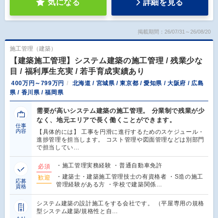
気になる
詳細を見る
掲載期間：26/07/31～26/08/20
施工管理（建築）
【建築施工管理】システム建築の施工管理 / 残業少な
目 / 福利厚生充実 / 若手育成実績あり
400万円～799万円
北海道 / 宮城県 / 東京都 / 愛知県 / 大阪府 / 広島
県 / 香川県 / 福岡県
需要が高いシステム建築の施工管理。 分業制で残業が少
なく、地元エリアで長く働くことができます。
仕事
内容
【具体的には】 工事を円滑に進行するためのスケジュール・
進捗管理を担当します。 コスト管理や図面管理などは別部門
で担当してい…
・施工管理実務経験 ・普通自動車免許
必須
・建築士・建築施工管理技士の有資格者 ・S造の施工
歓迎
応募
管理経験がある方 ・学校で建築関係…
資格
システム建築の設計施工をする会社です。 （平屋専用の規格
型システム建築/規格性と自…