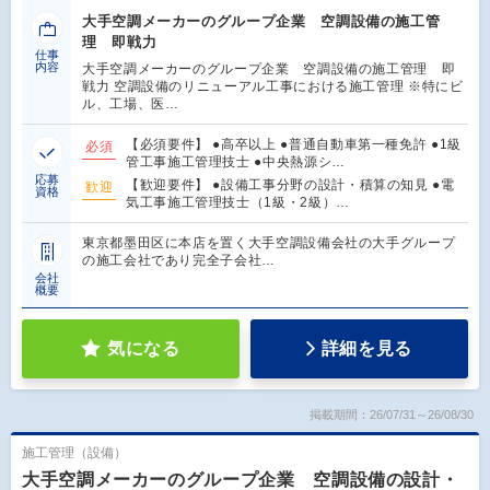
大手空調メーカーのグループ企業 空調設備の施工管
理 即戦力
仕事
内容
大手空調メーカーのグループ企業 空調設備の施工管理 即
戦力 空調設備のリニューアル工事における施工管理 ※特にビ
ル、工場、医…
【必須要件】 ●高卒以上 ●普通自動車第一種免許 ●1級
必須
管工事施工管理技士 ●中央熱源シ…
応募
【歓迎要件】 ●設備工事分野の設計・積算の知見 ●電
歓迎
資格
気工事施工管理技士（1級・2級）…
東京都墨田区に本店を置く大手空調設備会社の大手グループ
の施工会社であり完全子会社…
会社
概要
気になる
詳細を見る
掲載期間：26/07/31～26/08/30
施工管理（設備）
大手空調メーカーのグループ企業 空調設備の設計・