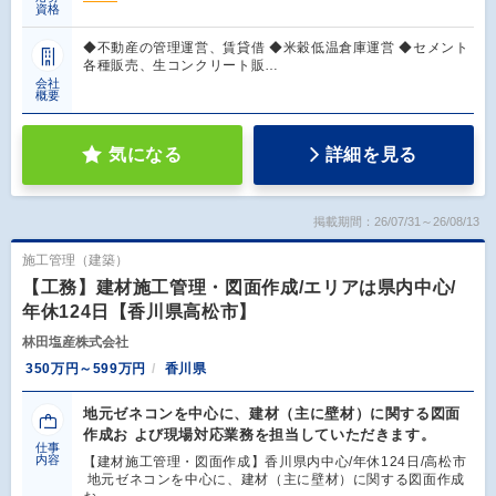
資格
◆不動産の管理運営、賃貸借 ◆米穀低温倉庫運営 ◆セメント
各種販売、生コンクリート販…
会社
概要
気になる
詳細を見る
掲載期間：26/07/31～26/08/13
施工管理（建築）
【工務】建材施工管理・図面作成/エリアは県内中心/
年休124日【香川県高松市】
林田塩産株式会社
350万円～599万円
香川県
地元ゼネコンを中心に、建材（主に壁材）に関する図面
作成お よび現場対応業務を担当していただきます。
仕事
内容
【建材施工管理・図面作成】香川県内中心/年休124日/高松市
地元ゼネコンを中心に、建材（主に壁材）に関する図面作成