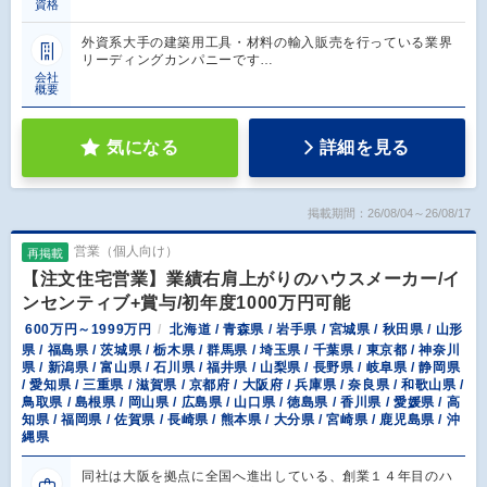
資格
外資系大手の建築用工具・材料の輸入販売を行っている業界
リーディングカンパニーです…
会社
概要
気になる
詳細を見る
掲載期間：26/08/04～26/08/17
営業（個人向け）
再掲載
【注文住宅営業】業績右肩上がりのハウスメーカー/イ
ンセンティブ+賞与/初年度1000万円可能
600万円～1999万円
北海道 / 青森県 / 岩手県 / 宮城県 / 秋田県 / 山形
県 / 福島県 / 茨城県 / 栃木県 / 群馬県 / 埼玉県 / 千葉県 / 東京都 / 神奈川
県 / 新潟県 / 富山県 / 石川県 / 福井県 / 山梨県 / 長野県 / 岐阜県 / 静岡県
/ 愛知県 / 三重県 / 滋賀県 / 京都府 / 大阪府 / 兵庫県 / 奈良県 / 和歌山県 /
鳥取県 / 島根県 / 岡山県 / 広島県 / 山口県 / 徳島県 / 香川県 / 愛媛県 / 高
知県 / 福岡県 / 佐賀県 / 長崎県 / 熊本県 / 大分県 / 宮崎県 / 鹿児島県 / 沖
縄県
同社は大阪を拠点に全国へ進出している、創業１４年目のハ