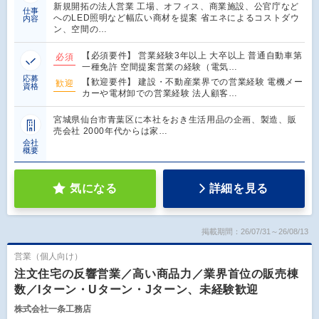
新規開拓の法人営業 工場、オフィス、商業施設、公官庁など
仕事
へのLED照明など幅広い商材を提案 省エネによるコストダウ
内容
ン、空間の…
【必須要件】 営業経験3年以上 大卒以上 普通自動車第
必須
一種免許 空間提案営業の経験（電気…
応募
【歓迎要件】 建設・不動産業界での営業経験 電機メー
歓迎
資格
カーや電材卸での営業経験 法人顧客…
宮城県仙台市青葉区に本社をおき生活用品の企画、製造、販
売会社 2000年代からは家…
会社
概要
気になる
詳細を見る
掲載期間：26/07/31～26/08/13
営業（個人向け）
注文住宅の反響営業／高い商品力／業界首位の販売棟
数／Iターン・Uターン・Jターン、未経験歓迎
株式会社一条工務店