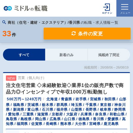
商社（住宅・建材・エクステリア）/香川県
の転職・求人情報一覧
33
条件の変更
件
すべて
新着のみ
掲載終了間近
掲載期間：26/08/06～26/08/19
営業（個人向け）
NEW
注文住宅営業 ◇未経験歓迎◇業界1位の販売戸数で商
品力◎インセンティブで年収1000万/転勤無し
500万円～1249万円
北海道 / 青森県 / 岩手県 / 宮城県 / 秋田県 / 山形
県 / 福島県 / 茨城県 / 栃木県 / 群馬県 / 埼玉県 / 千葉県 / 東京都 / 神奈川
県 / 新潟県 / 富山県 / 石川県 / 福井県 / 山梨県 / 長野県 / 岐阜県 / 静岡県
/ 愛知県 / 三重県 / 滋賀県 / 京都府 / 大阪府 / 兵庫県 / 奈良県 / 和歌山県 /
鳥取県 / 島根県 / 岡山県 / 広島県 / 山口県 / 徳島県 / 香川県 / 愛媛県 / 高
知県 / 福岡県 / 佐賀県 / 長崎県 / 熊本県 / 大分県 / 宮崎県 / 鹿児島県