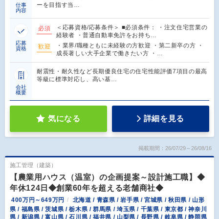
ーを目指す当…
仕事
内容
＜応募資格/応募条件＞ ■必須条件： ・注文住宅営業の
必須
経験者 ・普通自動車免許をお持ち…
応募
・業界/職種ともに未経験の方歓迎 ・第二新卒の方 ・
歓迎
資格
成長著しい大手企業で働きたい方 ・…
耐震性・耐久性など長期優良住宅の住宅性能評価7項目の最高
等級に標準対応し、高い基…
会社
概要
気になる
詳細を見る
掲載期間：26/07/29～26/08/16
施工管理（建築）
【農業用ハウス（温室）の企画提案～設計施工職】◆
年休124日◆創業60年を超える老舗商社◆
400万円～649万円
北海道 / 青森県 / 岩手県 / 宮城県 / 秋田県 / 山形
県 / 福島県 / 茨城県 / 栃木県 / 群馬県 / 埼玉県 / 千葉県 / 東京都 / 神奈川
県 / 新潟県 / 富山県 / 石川県 / 福井県 / 山梨県 / 長野県 / 岐阜県 / 静岡県