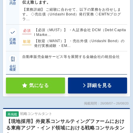
仕事
伝え致します。
内容
【業務詳細】 ご経験に合わせて、以下の業務をお任せしま
す。 ◇売出債（Uridashi Bond）発行実務 ◇EMTNプログ
ラ…
【必須（MUST）】 ・A,証券会社 DCM（Debt Capita
必須
l Marke…
応募
【歓迎（WANT）】 ・売出外債（Uridashi Bond）の
歓迎
資格
発行実務経験 ・EM…
自動車販売金融サービス等を展開する金融会社の統括会社
会社
概要
気になる
詳細を見る
掲載期間：26/08/07～26/08/20
戦略コンサルタント
再掲載
【現地採用】外資系コンサルティングファームにおけ
る東南アジア・インド領域における戦略コンサルタン