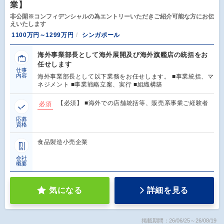
業】
非公開※コンフィデンシャルの為エントリーいただきご紹介可能な方にお伝
えいたします
1100万円～1299万円
シンガポール
海外事業部長として海外展開及び海外旗艦店の統括をお
任せします
仕事
内容
海外事業部長として以下業務をお任せします。 ■事業統括、マ
ネジメント ■事業戦略立案、実行 ■組織構築
【必須】 ■海外での店舗統括等、販売系事業ご経験者
必須
応募
資格
食品製造小売企業
会社
概要
気になる
詳細を見る
掲載期間：26/06/25～26/08/19