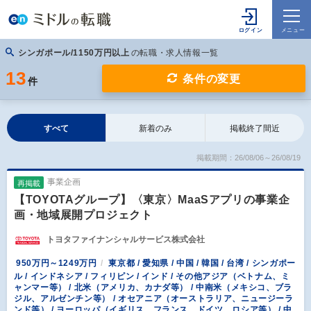
シンガポール/1150万円以上
の転職・求人情報一覧
13
条件の変更
件
すべて
新着のみ
掲載終了間近
掲載期間：26/08/06～26/08/19
事業企画
再掲載
【TOYOTAグループ】〈東京〉MaaSアプリの事業企
画・地域展開プロジェクト
トヨタファイナンシャルサービス株式会社
950万円～1249万円
東京都 / 愛知県 / 中国 / 韓国 / 台湾 / シンガポー
ル / インドネシア / フィリピン / インド / その他アジア（ベトナム、ミ
ャンマー等） / 北米（アメリカ、カナダ等） / 中南米（メキシコ、ブラ
ジル、アルゼンチン等） / オセアニア（オーストラリア、ニュージーラ
ンド等） / ヨーロッパ（イギリス、フランス、ドイツ、ロシア等） / 中