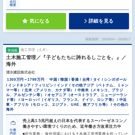
会社
概要
気になる
詳細を見る
掲載期間：26/08/04～26/08/17
施工管理（土木）
再掲載
土木施工管理／『子どもたちに誇れるしごとを。』／
海外
清水建設株式会社
1300万円～1799万円
中国 / 韓国 / 香港 / 台湾 / タイ / シンガポール
/ インドネシア / フィリピン / インド / その他アジア（ベトナム、ミャン
マー等） / 北米（アメリカ、カナダ等） / 中南米（メキシコ、ブラジ
ル、アルゼンチン等） / オセアニア（オーストラリア、ニュージーラン
ド等） / ヨーロッパ（イギリス、フランス、ドイツ、ロシア等） / 中近
東・アフリカ（モロッコ、エジプト、UAE、南アフリカ等） / その他の
海外
売上高1.5兆円超えの日本を代表するスーパーゼネコン／
働きやすい環境づくりのため、近年働き方改革注力中
仕事
内容
■担当業務： 海外現場における土木施工管理業務を担っていた