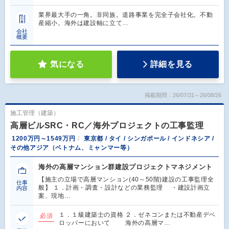
業界最大手の一角。非同族。道路事業を完全子会社化。不動
産縮小。海外は建設軸に立て…
会社
概要
気になる
詳細を見る
掲載期間：26/07/31～26/08/26
施工管理（建築）
高層ビルSRC・RC／海外プロジェクトの工事監理
1200万円～1549万円
東京都 / タイ / シンガポール / インドネシア /
その他アジア（ベトナム、ミャンマー等）
海外の高層マンション群建設プロジェクトマネジメント
【施主の立場で高層マンション(40～50階)建設の工事監理全
仕事
般】 １．計画・調査・設計などの業務監理 ・建設計画立
内容
案、現地…
１．１級建築士の資格 ２．ゼネコンまたは不動産デベ
必須
ロッパーにおいて 海外の高層マ…