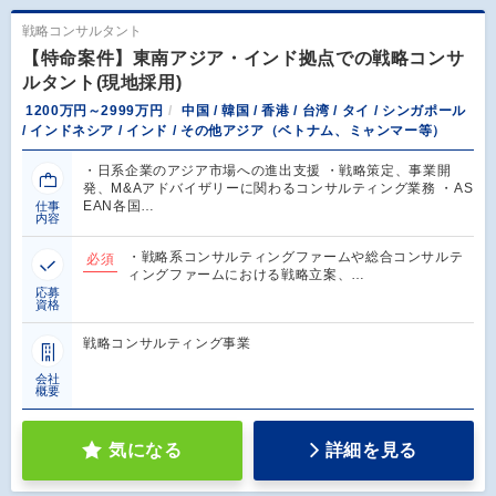
戦略コンサルタント
【特命案件】東南アジア・インド拠点での戦略コンサ
ルタント(現地採用)
1200万円～2999万円
中国 / 韓国 / 香港 / 台湾 / タイ / シンガポール
/ インドネシア / インド / その他アジア（ベトナム、ミャンマー等）
・日系企業のアジア市場への進出支援 ・戦略策定、事業開
発、M&Aアドバイザリーに関わるコンサルティング業務 ・AS
EAN各国…
仕事
内容
・戦略系コンサルティングファームや総合コンサルテ
必須
ィングファームにおける戦略立案、…
応募
資格
戦略コンサルティング事業
会社
概要
気になる
詳細を見る