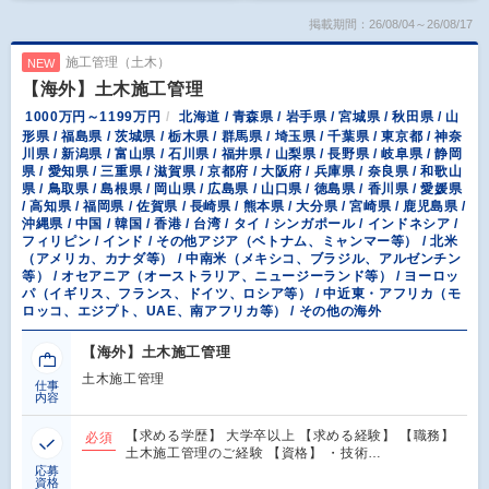
掲載期間：26/08/04～26/08/17
施工管理（土木）
NEW
【海外】土木施工管理
1000万円～1199万円
北海道 / 青森県 / 岩手県 / 宮城県 / 秋田県 / 山
形県 / 福島県 / 茨城県 / 栃木県 / 群馬県 / 埼玉県 / 千葉県 / 東京都 / 神奈
川県 / 新潟県 / 富山県 / 石川県 / 福井県 / 山梨県 / 長野県 / 岐阜県 / 静岡
県 / 愛知県 / 三重県 / 滋賀県 / 京都府 / 大阪府 / 兵庫県 / 奈良県 / 和歌山
県 / 鳥取県 / 島根県 / 岡山県 / 広島県 / 山口県 / 徳島県 / 香川県 / 愛媛県
/ 高知県 / 福岡県 / 佐賀県 / 長崎県 / 熊本県 / 大分県 / 宮崎県 / 鹿児島県 /
沖縄県 / 中国 / 韓国 / 香港 / 台湾 / タイ / シンガポール / インドネシア /
フィリピン / インド / その他アジア（ベトナム、ミャンマー等） / 北米
（アメリカ、カナダ等） / 中南米（メキシコ、ブラジル、アルゼンチン
等） / オセアニア（オーストラリア、ニュージーランド等） / ヨーロッ
パ（イギリス、フランス、ドイツ、ロシア等） / 中近東・アフリカ（モ
ロッコ、エジプト、UAE、南アフリカ等） / その他の海外
【海外】土木施工管理
土木施工管理
仕事
内容
【求める学歴】 大学卒以上 【求める経験】 【職務】
必須
土木施工管理のご経験 【資格】 ・技術…
応募
資格