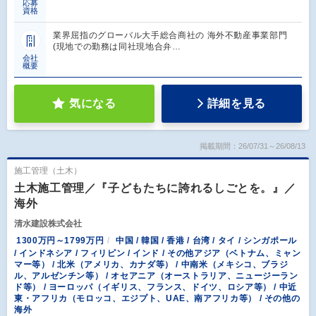
応募
資格
業界屈指のグローバル大手総合商社の 海外不動産事業部門
(現地での勤務は同社現地合弁…
会社
概要
気になる
詳細を見る
掲載期間：26/07/31～26/08/13
施工管理（土木）
土木施工管理／『子どもたちに誇れるしごとを。』／
海外
清水建設株式会社
1300万円～1799万円
中国 / 韓国 / 香港 / 台湾 / タイ / シンガポール
/ インドネシア / フィリピン / インド / その他アジア（ベトナム、ミャン
マー等） / 北米（アメリカ、カナダ等） / 中南米（メキシコ、ブラジ
ル、アルゼンチン等） / オセアニア（オーストラリア、ニュージーラン
ド等） / ヨーロッパ（イギリス、フランス、ドイツ、ロシア等） / 中近
東・アフリカ（モロッコ、エジプト、UAE、南アフリカ等） / その他の
海外