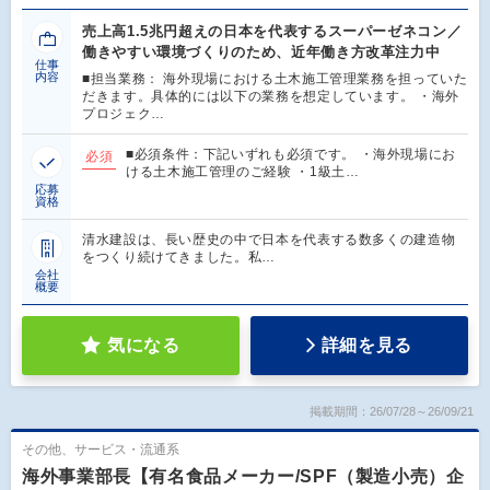
売上高1.5兆円超えの日本を代表するスーパーゼネコン／
働きやすい環境づくりのため、近年働き方改革注力中
仕事
内容
■担当業務： 海外現場における土木施工管理業務を担っていた
だきます。具体的には以下の業務を想定しています。 ・海外
プロジェク…
■必須条件：下記いずれも必須です。 ・海外現場にお
必須
ける土木施工管理のご経験 ・1級土…
応募
資格
清水建設は、長い歴史の中で日本を代表する数多くの建造物
をつくり続けてきました。私…
会社
概要
気になる
詳細を見る
掲載期間：26/07/28～26/09/21
その他、サービス・流通系
海外事業部長【有名食品メーカー/SPF（製造小売）企