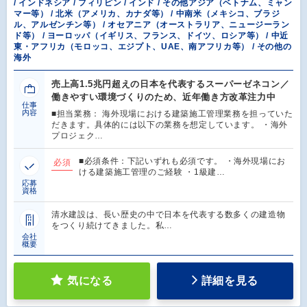
/ インドネシア / フィリピン / インド / その他アジア（ベトナム、ミャン
マー等） / 北米（アメリカ、カナダ等） / 中南米（メキシコ、ブラジ
ル、アルゼンチン等） / オセアニア（オーストラリア、ニュージーラン
ド等） / ヨーロッパ（イギリス、フランス、ドイツ、ロシア等） / 中近
東・アフリカ（モロッコ、エジプト、UAE、南アフリカ等） / その他の
海外
売上高1.5兆円超えの日本を代表するスーパーゼネコン／
働きやすい環境づくりのため、近年働き方改革注力中
仕事
内容
■担当業務： 海外現場における建築施工管理業務を担っていた
だきます。具体的には以下の業務を想定しています。 ・海外
プロジェク…
■必須条件：下記いずれも必須です。 ・海外現場にお
必須
ける建築施工管理のご経験 ・1級建…
応募
資格
清水建設は、長い歴史の中で日本を代表する数多くの建造物
をつくり続けてきました。私…
会社
概要
気になる
詳細を見る