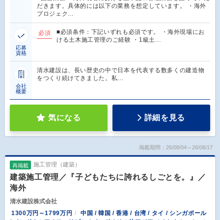
だきます。具体的には以下の業務を想定しています。 ・海外
プロジェク…
■必須条件：下記いずれも必須です。 ・海外現場にお
必須
ける土木施工管理のご経験 ・1級土…
応募
資格
清水建設は、長い歴史の中で日本を代表する数多くの建造物
をつくり続けてきました。私…
会社
概要
気になる
詳細を見る
掲載期間：26/08/04～26/08/17
施工管理（建築）
再掲載
建築施工管理／『子どもたちに誇れるしごとを。』／
海外
清水建設株式会社
1300万円～1799万円
中国 / 韓国 / 香港 / 台湾 / タイ / シンガポール