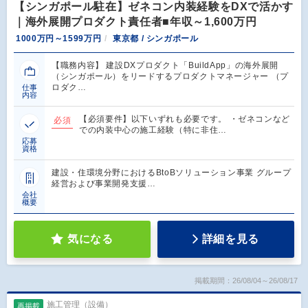
【シンガポール駐在】ゼネコン内装経験をDXで活かす
｜海外展開プロダクト責任者■年収～1,600万円
1000万円～1599万円
東京都 / シンガポール
【職務内容】 建設DXプロダクト「BuildApp」の海外展開
（シンガポール）をリードするプロダクトマネージャー （プ
ロダク…
仕事
内容
【必須要件】以下いずれも必要です。 ・ゼネコンなど
必須
での内装中心の施工経験（特に非住…
応募
資格
建設・住環境分野におけるBtoBソリューション事業 グループ
経営および事業開発支援…
会社
概要
気になる
詳細を見る
掲載期間：26/08/04～26/08/17
施工管理（設備）
再掲載