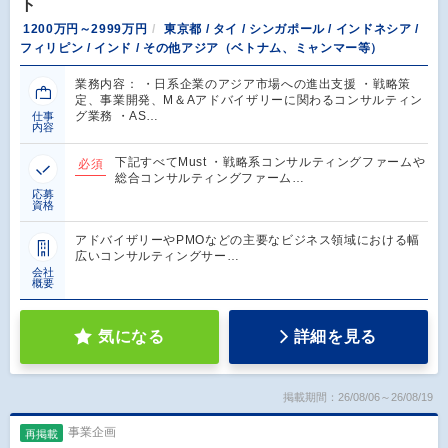
ト
1200万円～2999万円
東京都 / タイ / シンガポール / インドネシア /
フィリピン / インド / その他アジア（ベトナム、ミャンマー等）
業務内容： ・日系企業のアジア市場への進出支援 ・戦略策
定、事業開発、M＆Aアドバイザリーに関わるコンサルティン
グ業務 ・AS…
仕事
内容
下記すべてMust ・戦略系コンサルティングファームや
必須
総合コンサルティングファーム…
応募
資格
アドバイザリーやPMOなどの主要なビジネス領域における幅
広いコンサルティングサー…
会社
概要
気になる
詳細を見る
掲載期間：26/08/06～26/08/19
事業企画
再掲載