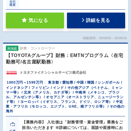
会社
概要
気になる
詳細を見る
掲載期間：26/08/05～26/08/18
財務・コントローラー
再掲載
【TOYOTAグループ】財務：EMTNプログラム〈在宅
勤務可/名古屋駅勤務〉
トヨタファイナンシャルサービス株式会社
1000万円～1599万円
東京都 / 愛知県 / 中国 / 韓国 / シンガポール /
インドネシア / フィリピン / インド / その他アジア（ベトナム、ミャン
マー等） / 北米（アメリカ、カナダ等） / 中南米（メキシコ、ブラジ
ル、アルゼンチン等） / オセアニア（オーストラリア、ニュージーラン
ド等） / ヨーロッパ（イギリス、フランス、ドイツ、ロシア等） / 中近
東・アフリカ（モロッコ、エジプト、UAE、南アフリカ等） / その他の
海外
【業務内容】 入社後は「財務管理・資金管理」業務をご
担当いただきます ※詳細については、面談や面接時にお