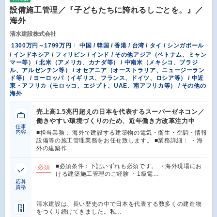
設備施工管理／『子どもたちに誇れるしごとを。』／
海外
清水建設株式会社
1300万円～1799万円
中国 / 韓国 / 香港 / 台湾 / タイ / シンガポール
/ インドネシア / フィリピン / インド / その他アジア（ベトナム、ミャン
マー等） / 北米（アメリカ、カナダ等） / 中南米（メキシコ、ブラジ
ル、アルゼンチン等） / オセアニア（オーストラリア、ニュージーラン
ド等） / ヨーロッパ（イギリス、フランス、ドイツ、ロシア等） / 中近
東・アフリカ（モロッコ、エジプト、UAE、南アフリカ等） / その他の
海外
売上高1.5兆円超えの日本を代表するスーパーゼネコン／
働きやすい環境づくりのため、近年働き方改革注力中
仕事
内容
■担当業務： 海外で建設する建築物の電気・衛生・空調・情報
設備等の施工管理業務をお任せ致します。 ■業務詳細： ・海
外の建築作…
■必須条件：下記いずれも必須です。 ・海外現場にお
必須
ける建築施工管理のご経験 ・1級電…
応募
資格
清水建設は、長い歴史の中で日本を代表する数多くの建造物
をつくり続けてきました。私…