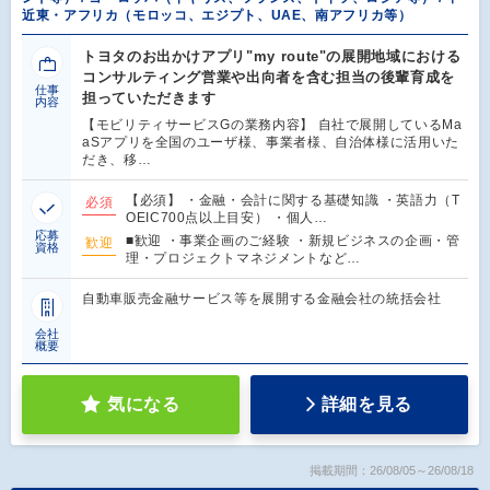
近東・アフリカ（モロッコ、エジプト、UAE、南アフリカ等）
トヨタのお出かけアプリ"my route"の展開地域における
コンサルティング営業や出向者を含む担当の後輩育成を
仕事
担っていただきます
内容
【モビリティサービスGの業務内容】 自社で展開しているMa
aSアプリを全国のユーザ様、事業者様、自治体様に活用いた
だき、移…
【必須】 ・金融・会計に関する基礎知識 ・英語力（T
必須
OEIC700点以上目安） ・個人…
応募
■歓迎 ・事業企画のご経験 ・新規ビジネスの企画・管
歓迎
資格
理・プロジェクトマネジメントなど…
自動車販売金融サービス等を展開する金融会社の統括会社
会社
概要
気になる
詳細を見る
掲載期間：26/08/05～26/08/18