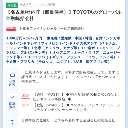
社内SE・システム管理
再掲載
【名古屋/社内IT（部長候補）】TOYOTAのグローバル
金融統括会社
トヨタファイナンシャルサービス株式会社
1300万円～1649万円
東京都 / 愛知県 / 中国 / 韓国 / 台湾 / シンガポ
ール / インドネシア / フィリピン / インド / その他アジア（ベトナム、
ミャンマー等） / 北米（アメリカ、カナダ等） / 中南米（メキシコ、ブ
ラジル、アルゼンチン等） / オセアニア（オーストラリア、ニュージー
ランド等） / ヨーロッパ（イギリス、フランス、ドイツ、ロシア等） /
中近東・アフリカ（モロッコ、エジプト、UAE、南アフリカ等）
下記業務をお任せします。※将来の部長候補として、まずは
課長級でご入社いただきます。 ・グローバルITガバナンス ‐
中期経営…
仕事
内容
【必須（MUST）】 ◆英語力(目安TOEIC700点以上、
必須
ビジネスレベル歓迎) ◆…
応募
【歓迎（WANT）】 ◆コンサルティングファーム、シ
歓迎
資格
ステムインテグレーターにおける…
自動車販売金融サービス等を展開する金融会社の統括会社