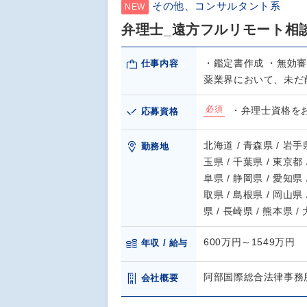
その他、コンサルタント系
NEW
弁理士_遠方フルリモート相
・鑑定書作成 ・無効審
仕事内容
薬業界において、未だ
必須
・弁理士資格を
応募資格
北海道 / 青森県 / 岩手県
勤務地
玉県 / 千葉県 / 東京都 
阜県 / 静岡県 / 愛知県 
取県 / 島根県 / 岡山県 
県 / 長崎県 / 熊本県 /
600万円～1549万円
年収 / 給与
阿部国際総合法律事務
会社概要