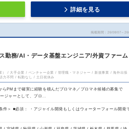
詳細を見る
掲載期間：26/08/07～26/
勤務/AI・データ基盤エンジニア/外資ファーム
業）
大手企業
ベンチャー企業
管理職・マネジャー
新規事業
海外出張
語力不問
転勤なし
土日祝休み
験からPMまで確実に経験を積んだプロマネ／プロマネ候補の募集で
ネージャーとして、プロ…
条件＞ ■必須： ・アジャイル開発もしくはウォーターフォール開発
 / 宮城県 / 秋田県 / 山形県 / 福島県 / 茨城県 / 栃木県 / 群馬県 / 埼