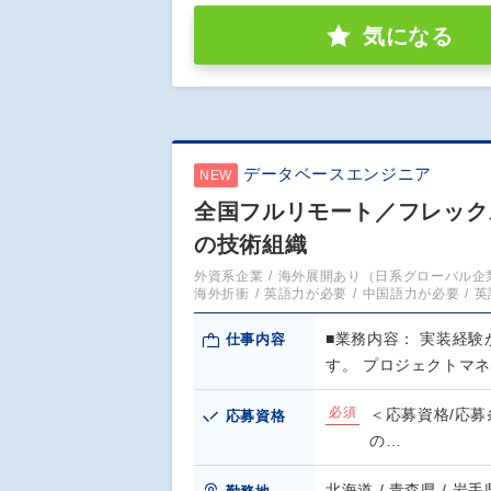
気になる
データベースエンジニア
NEW
全国フルリモート／フレックス
の技術組織
外資系企業
海外展開あり（日系グローバル企
海外折衝
英語力が必要
中国語力が必要
英
■業務内容： 実装経
仕事内容
す。 プロジェクトマ
必須
＜応募資格/応募
応募資格
の…
北海道 / 青森県 / 岩手県