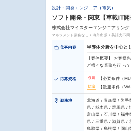
設計・開発エンジニア（電気）
ソフト開発・関東【車載IT
株式会社マイスターエンジニアリング
マネジメント業務なし
海外出張
英語力不問
半導体分野を中心と
仕事内容
【案件概要】 お客様
ど様々な業務を行 っ
必須
【必要条件（MUST）】
応募資格
歓迎
【歓迎条件（WAN
北海道 / 青森県 / 岩手県
勤務地
県 / 栃木県 / 群馬県 /
富山県 / 石川県 / 福井県
県 / 三重県 / 滋賀県 /
鳥取県 / 島根県 / 岡山県