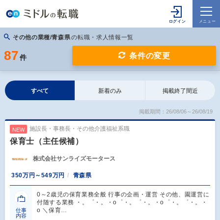
その他の業種/青森県
の転職・求人情報一覧
87
条件の変更
件
すべて
新着のみ
掲載終了間近
掲載期間：26/08/06～26/08/19
施設長・事務長・その他介護福祉系職
NEW
保育士（主任候補）
株式会社サンライズモータース
350万円～549万円
青森県
0～2歳児の保育業務全般 行事の企画・運営 その他、園運営に
付随する業務 ・。゜・。・o゜・。゜・。・o゜・。゜・。・
o ＼保育…
仕事
内容