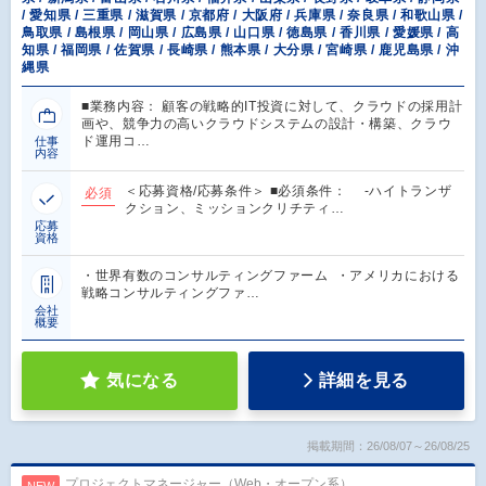
/ 愛知県 / 三重県 / 滋賀県 / 京都府 / 大阪府 / 兵庫県 / 奈良県 / 和歌山県 /
鳥取県 / 島根県 / 岡山県 / 広島県 / 山口県 / 徳島県 / 香川県 / 愛媛県 / 高
知県 / 福岡県 / 佐賀県 / 長崎県 / 熊本県 / 大分県 / 宮崎県 / 鹿児島県 / 沖
縄県
■業務内容： 顧客の戦略的IT投資に対して、クラウドの採用計
画や、競争力の高いクラウドシステムの設計・構築、クラウ
ド運用コ…
仕事
内容
＜応募資格/応募条件＞ ■必須条件： -ハイトランザ
必須
クション、ミッションクリチティ…
応募
資格
・世界有数のコンサルティングファーム ・アメリカにおける
戦略コンサルティングファ…
会社
概要
気になる
詳細を見る
掲載期間：26/08/07～26/08/25
プロジェクトマネージャー（Web・オープン系）
NEW