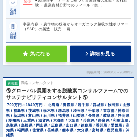
■必須条件 ・データに基づく営業戦略の立案・実行経
必須
験 ・農業資材分野でのフィールド実…
応募
資格
事業内容 ・農作物の残渣からオーガニック超吸水性ポリマー
（SAP）の製造・販売 ・農…
会社
概要
気になる
詳細を見る
掲載期間：26/08/06～26/08/19
戦略コンサルタント
再掲載
🌎グローバル展開をする脱酸素コンサルファームでの
サステナビリティコンサルタント🌎
700万円～1849万円
北海道 / 青森県 / 岩手県 / 宮城県 / 秋田県 / 山形
県 / 福島県 / 茨城県 / 栃木県 / 群馬県 / 埼玉県 / 千葉県 / 東京都 / 神奈川
県 / 新潟県 / 富山県 / 石川県 / 福井県 / 山梨県 / 長野県 / 岐阜県 / 静岡県
/ 愛知県 / 三重県 / 滋賀県 / 京都府 / 大阪府 / 兵庫県 / 奈良県 / 和歌山県 /
鳥取県 / 島根県 / 岡山県 / 広島県 / 山口県 / 徳島県 / 香川県 / 愛媛県 / 高
知県 / 福岡県 / 佐賀県 / 長崎県 / 熊本県 / 大分県 / 宮崎県 / 鹿児島県 / 沖
縄県