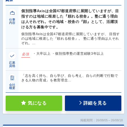
縄県
個別指導Axisは全国47都道府県に展開していますが、目
指すのは地域に根差した『頼れる校舎』。塾に通う理由
仕事
は人それぞれ。その地域・校舎の『顔』として、活躍頂
内容
ける方を募集中です。
個別指導Axisは全国47都道府県に展開していますが、 目指す
のは地域に根差した『頼れる校舎』。 塾に通う理由は人それ
ぞれ。…
・大卒以上 ・個別指導塾の運営経験3年以上
必須
応募
資格
「志を高く持ち、自ら学び、自ら考え、自らの判断で行動で
きる人物の育成」を教育理念…
会社
概要
気になる
詳細を見る
掲載期間：26/08/05～26/08/18