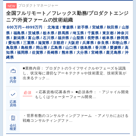
プロダクトマネージャー
NEW
全国フルリモート／フレックス勤務/プロダクトエンジ
ニア/外資ファームの技術組織
600万円～4999万円
北海道 / 青森県 / 岩手県 / 宮城県 / 秋田県 / 山形
県 / 福島県 / 茨城県 / 栃木県 / 群馬県 / 埼玉県 / 千葉県 / 東京都 / 神奈川
県 / 新潟県 / 富山県 / 石川県 / 福井県 / 山梨県 / 長野県 / 岐阜県 / 静岡県
/ 愛知県 / 三重県 / 滋賀県 / 京都府 / 大阪府 / 兵庫県 / 奈良県 / 和歌山県 /
鳥取県 / 島根県 / 岡山県 / 広島県 / 山口県 / 徳島県 / 香川県 / 愛媛県 / 高
知県 / 福岡県 / 佐賀県 / 長崎県 / 熊本県 / 大分県 / 宮崎県 / 鹿児島県 / 沖
縄県
■業務内容： プロダクトのライフサイクルやフェーズを認識
し、状況毎に適切なアーキテクチャや技術選定、技術実装が
出来るテック…
仕事
内容
＜応募資格/応募条件＞ ■必須条件： ・アジャイル開発
必須
もしくはウォーターフォール開発…
応募
資格
・世界有数のコンサルティングファーム ・アメリカにおける
戦略コンサルティングファ…
会社
概要