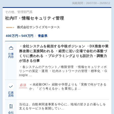
掲載期間：26/07/30～26/08/12
その他、管理部門系
社内IT・情報セキュリティ管理
株式会社サンライズモータース
400万円～549万円
青森県
・全社システムを統括する中核ポジション ・DX推進や業
務改善に直接関われる ・経営に近い立場で会社の基盤づ
仕事
くりに携われる ・プログラミングよりも設計力・調整力
内容
が活きる仕事
・各システムのアカウント／権限管理 ・情報セキュリティポ
リシーの策定・運用 ・社内ネットワークの管理・標準化 ・G
oogle …
＜未経験OK!＞ 経験や学歴よりも「実務で何ができる
必須
か」「どう考えるか」を重視しま…
応募
資格
当社は、自動車関連事業を中心に、地域の皆さまの暮らしを
支えるサービスを展開してい…
会社