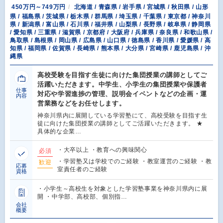
450万円～749万円
北海道 / 青森県 / 岩手県 / 宮城県 / 秋田県 / 山形
県 / 福島県 / 茨城県 / 栃木県 / 群馬県 / 埼玉県 / 千葉県 / 東京都 / 神奈川
県 / 新潟県 / 富山県 / 石川県 / 福井県 / 山梨県 / 長野県 / 岐阜県 / 静岡県
/ 愛知県 / 三重県 / 滋賀県 / 京都府 / 大阪府 / 兵庫県 / 奈良県 / 和歌山県 /
鳥取県 / 島根県 / 岡山県 / 広島県 / 山口県 / 徳島県 / 香川県 / 愛媛県 / 高
知県 / 福岡県 / 佐賀県 / 長崎県 / 熊本県 / 大分県 / 宮崎県 / 鹿児島県 / 沖
縄県
高校受験を目指す生徒に向けた集団授業の講師としてご
活躍いただきます。中学生、小学生の集団授業や保護者
仕事
対応や学習進捗の管理、説明会イベントなどの企画・運
内容
営業務などをお任せします。
神奈川県内に展開している学習塾にて、高校受験を目指す生
徒に向けた集団授業の講師としてご活躍いただきます。 ★
具体的な企業…
・大卒以上 ・教育への興味関心
必須
・学習塾又は学校でのご経験 ・教室運営のご経験 ・教
歓迎
応募
室責任者のご経験
資格
・小学生～高校生を対象とした学習塾事業を神奈川県内に展
開 ・中学部、高校部、個別指…
会社
概要