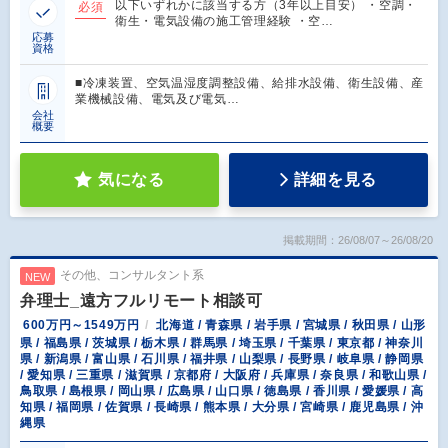
以下いずれかに該当する方（3年以上目安） ・空調・
必須
衛生・電気設備の施工管理経験 ・空…
応募
資格
■冷凍装置、空気温湿度調整設備、給排水設備、衛生設備、産
業機械設備、電気及び電気…
会社
概要
気になる
詳細を見る
掲載期間：26/08/07～26/08/20
その他、コンサルタント系
NEW
弁理士_遠方フルリモート相談可
600万円～1549万円
北海道 / 青森県 / 岩手県 / 宮城県 / 秋田県 / 山形
県 / 福島県 / 茨城県 / 栃木県 / 群馬県 / 埼玉県 / 千葉県 / 東京都 / 神奈川
県 / 新潟県 / 富山県 / 石川県 / 福井県 / 山梨県 / 長野県 / 岐阜県 / 静岡県
/ 愛知県 / 三重県 / 滋賀県 / 京都府 / 大阪府 / 兵庫県 / 奈良県 / 和歌山県 /
鳥取県 / 島根県 / 岡山県 / 広島県 / 山口県 / 徳島県 / 香川県 / 愛媛県 / 高
知県 / 福岡県 / 佐賀県 / 長崎県 / 熊本県 / 大分県 / 宮崎県 / 鹿児島県 / 沖
縄県