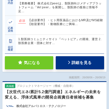
仕事
内容
【業務概要】 株式会社Zpeerは、獣医師向けメディアプラッ
トフォーム「Vet peer」を展開し、獣医師の孤独と情報不
足…
【必須要件】 ・ヒト用医薬品におけるMR及びMS経験
必須
【歓迎要件】 ・動物医療にご興味…
応募
資格
1.獣医師コミュニティサイト『ベットピア』の開発、運営 2.
獣医療企業・団体に対す…
会社
概要
気になる
詳細を見る
掲載期間：26/08/06～26/08/19
プロジェクトマネージャー（機械・自動車）
再掲載
【次世代エネ/累計5.2億円調達】エネルギーの未来を
変える、浮体式風車の開発企画責任者候補を募集
株式会社アルバトロス・テクノロジー