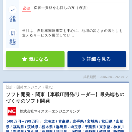
保育士資格をお持ちの方（必須）
必須
応募
資格
当社は、自動車関連事業を中心に、地域の皆さまの暮らしを
支えるサービスを展開してい…
会社
概要
気になる
詳細を見る
掲載期間：26/07/30～26/08/12
設計・開発エンジニア（電気）
ソフト開発・関東【車載IT開発/リーダー】最先端もの
づくりのソフト開発
株式会社マイスターエンジニアリング
500万円～799万円
北海道 / 青森県 / 岩手県 / 宮城県 / 秋田県 / 山形
県 / 福島県 / 茨城県 / 栃木県 / 群馬県 / 埼玉県 / 千葉県 / 東京都 / 神奈川
県 / 新潟県 / 富山県 / 石川県 / 福井県 / 山梨県 / 長野県 / 岐阜県 / 静岡県