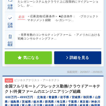
たレガシーシステムをクラウド上に段階的にマイグレーショ
ンし、か…
仕事
内容
＜応募資格/応募条件＞ ■必須条件： -プロジェクト
必須
マネジメント経験 -レガシーシ…
応募
資格
・世界有数のコンサルティングファーム ・アメリカにおける
戦略コンサルティングファ…
会社
概要
気になる
詳細を見る
掲載期間：26/08/07～26/08/25
ビジネスアナリスト・アーキテクト
NEW
全国フルリモート／フレックス勤務/クラウドアーキテ
クト/外資ファームのエンジニアリング組織
600万円～4999万円
北海道 / 青森県 / 岩手県 / 宮城県 / 秋田県 / 山形
県 / 福島県 / 茨城県 / 栃木県 / 群馬県 / 埼玉県 / 千葉県 / 東京都 / 神奈川
県 / 新潟県 / 富山県 / 石川県 / 福井県 / 山梨県 / 長野県 / 岐阜県 / 静岡県