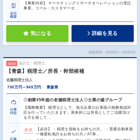
【事業内容】 マーケティングリサーチオペレーションの受託
事業、コール・カスタマーセ…
会社
概要
気になる
詳細を見る
掲載期間：26/08/07～26/08/30
会計士・税理士
NEW
【青森】税理士／所長・幹部候補
佐藤税理士法人
700万円～949万円
青森県
◇創業45年超の老舗税理士法人◇士業の森グループ
【職務概要】 税理士として、地元企業のお客様の税務相談対
仕事
応を行っていただきます。将来的には所長としてご活躍頂け
内容
る方を探して…
【必須】 ・税理士資格をお持ちの方。 ・普通自動車第
必須
一種運転免許をお持ちの方／AT車…
応募