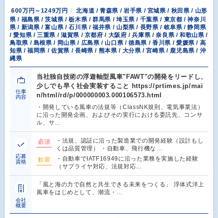
600万円～1249万円
北海道 / 青森県 / 岩手県 / 宮城県 / 秋田県 / 山形
県 / 福島県 / 茨城県 / 栃木県 / 群馬県 / 埼玉県 / 千葉県 / 東京都 / 神奈川
県 / 新潟県 / 富山県 / 石川県 / 福井県 / 山梨県 / 長野県 / 岐阜県 / 静岡県
/ 愛知県 / 三重県 / 滋賀県 / 京都府 / 大阪府 / 兵庫県 / 奈良県 / 和歌山県 /
鳥取県 / 島根県 / 岡山県 / 広島県 / 山口県 / 徳島県 / 香川県 / 愛媛県 / 高
知県 / 福岡県 / 佐賀県 / 長崎県 / 熊本県 / 大分県 / 宮崎県 / 鹿児島県 / 沖
縄県
当社独自技術の浮遊軸型風車"FAWT"の開発をリードし、
少しでも早く社会実装すること https://prtimes.jp/mai
仕事
n/html/rd/p/000000003.000106573.html
内容
・開発している風車の法規等（ClassNK規則、電気事業法）
に沿った開発企画、およびその実行における委託先、コンサ
ル、サ…
・法規、認証に沿った製造業での開発経験（設計もし
必須
くは品質管理） ・自動車、飛行機な…
応募
・自動車でIATF16949に沿った業務を実施した経験
歓迎
資格
（サプライヤ対応、法規対応…
「風と海の力で自然と共生できる未来をつくる」 浮体式洋上
風車をはじめとして、潮流・…
会社
概要