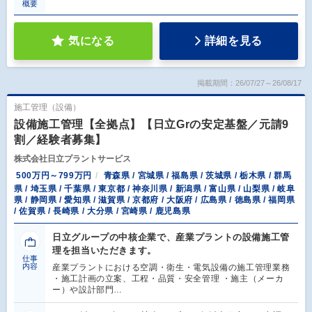
概要
気になる
詳細を見る
掲載期間：26/07/27～26/08/17
施工管理（設備）
設備施工管理【全拠点】【日立Grの安定基盤／元請9
割／経験者募集】
株式会社日立プラントサービス
500万円～799万円
青森県 / 宮城県 / 福島県 / 茨城県 / 栃木県 / 群馬
県 / 埼玉県 / 千葉県 / 東京都 / 神奈川県 / 新潟県 / 富山県 / 山梨県 / 岐阜
県 / 静岡県 / 愛知県 / 滋賀県 / 京都府 / 大阪府 / 広島県 / 徳島県 / 福岡県
/ 佐賀県 / 長崎県 / 大分県 / 宮崎県 / 鹿児島県
日立グループの中核企業で、産業プラントの設備施工管
理を担当いただきます。
仕事
内容
産業プラントにおける空調・衛生・電気設備の施工管理業務
・施工計画の立案、工程・品質・安全管理 ・施主（メーカ
ー）や設計部門…