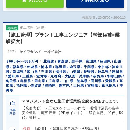
掲載期間：26/08/05～26/08/18
施工管理（建築）
再掲載
【施工管理】プラント工事エンジニア【幹部候補×業
績拡大】
セイワカンパニー株式会社
500万円～999万円
北海道 / 青森県 / 岩手県 / 宮城県 / 秋田県 / 山形
県 / 福島県 / 茨城県 / 栃木県 / 群馬県 / 埼玉県 / 千葉県 / 東京都 / 神奈川
県 / 新潟県 / 富山県 / 石川県 / 福井県 / 山梨県 / 長野県 / 岐阜県 / 静岡県
/ 愛知県 / 三重県 / 滋賀県 / 京都府 / 大阪府 / 兵庫県 / 奈良県 / 和歌山県 /
鳥取県 / 島根県 / 岡山県 / 広島県 / 山口県 / 徳島県 / 香川県 / 愛媛県 / 高
知県 / 福岡県 / 佐賀県 / 長崎県 / 熊本県 / 大分県 / 宮崎県 / 鹿児島県 / 沖
縄県
マネジメント含めた施工管理業務全般をお任せします。
【業務内容】 ・工程スケジュール作成 ・現場作業員の指導 ・
仕事
安全管理 ・顧客折衝 【PRポイント】 ・経験重視、40代、50
内容
代も積極…
【必須】 ・普通自動車免許（AT限定可）
必須