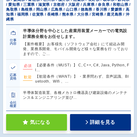
/ 愛知県 / 三重県 / 滋賀県 / 京都府 / 大阪府 / 兵庫県 / 奈良県 / 和歌山県 /
鳥取県 / 島根県 / 岡山県 / 広島県 / 山口県 / 徳島県 / 香川県 / 愛媛県 / 高
知県 / 福岡県 / 佐賀県 / 長崎県 / 熊本県 / 大分県 / 宮崎県 / 鹿児島県 / 沖
縄県
半導体分野を中心とした産業用装置メーカーでの電気設
計業務全般をお任せします。
仕事
内容
【案件概要】 お客様先（ソフトウェア会社）にて組込み開
発、業務系開発、モバイル開発など様々な業務を行 っており
ますので、ご…
【必要条件（MUST）】 C, C++, C#, Java, Python, F
必須
l…
応募
【歓迎条件（WANT）】 ・業界問わず、音声認識、Bl
歓迎
資格
uetooth、Wifi 、…
半導体製造装置、各種メカトロ機器及び建築設備のメンテナ
ンス＆エンジニアリング並び…
会社
概要
気になる
詳細を見る