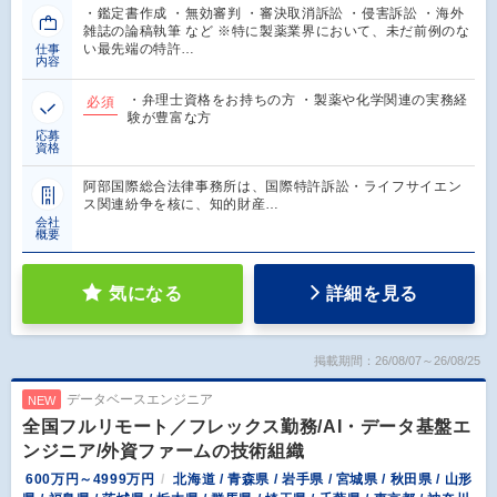
・鑑定書作成 ・無効審判 ・審決取消訴訟 ・侵害訴訟 ・海外
雑誌の論稿執筆 など ※特に製薬業界において、未だ前例のな
い最先端の特許…
仕事
内容
・弁理士資格をお持ちの方 ・製薬や化学関連の実務経
必須
験が豊富な方
応募
資格
阿部国際総合法律事務所は、国際特許訴訟・ライフサイエン
ス関連紛争を核に、知的財産…
会社
概要
気になる
詳細を見る
掲載期間：26/08/07～26/08/25
データベースエンジニア
NEW
全国フルリモート／フレックス勤務/AI・データ基盤エ
ンジニア/外資ファームの技術組織
600万円～4999万円
北海道 / 青森県 / 岩手県 / 宮城県 / 秋田県 / 山形