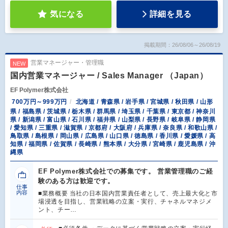
気になる
詳細を見る
掲載期間：26/08/06～26/08/19
営業マネージャー・管理職
NEW
国内営業マネージャー / Sales Manager （Japan）
EF Polymer株式会社
700万円～999万円
北海道 / 青森県 / 岩手県 / 宮城県 / 秋田県 / 山形
県 / 福島県 / 茨城県 / 栃木県 / 群馬県 / 埼玉県 / 千葉県 / 東京都 / 神奈川
県 / 新潟県 / 富山県 / 石川県 / 福井県 / 山梨県 / 長野県 / 岐阜県 / 静岡県
/ 愛知県 / 三重県 / 滋賀県 / 京都府 / 大阪府 / 兵庫県 / 奈良県 / 和歌山県 /
鳥取県 / 島根県 / 岡山県 / 広島県 / 山口県 / 徳島県 / 香川県 / 愛媛県 / 高
知県 / 福岡県 / 佐賀県 / 長崎県 / 熊本県 / 大分県 / 宮崎県 / 鹿児島県 / 沖
縄県
EF Polymer株式会社での募集です。 営業管理職のご経
験のある方は歓迎です。
仕事
内容
■業務概要 当社の日本国内営業責任者として、売上最大化と市
場浸透を目指し、営業戦略の立案・実行、チャネルマネジメ
ント、チー…