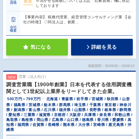
※活かせる経験については上記「応募資格」欄に併記
歓迎
資格
しております
【事業内容】 税務代理業、経営管理コンサルティング業 【会
社の特徴】 ◇同法人は、創業…
会社
概要
気になる
詳細を見る
掲載期間：26/08/06～26/08/19
営業（法人向け）
NEW
調査営業職【1900年創業】日本を代表する信用調査機
関として1世紀以上業界をリードしてきた企業。
500万円～799万円
北海道 / 青森県 / 岩手県 / 宮城県 / 秋田県 / 山形
県 / 福島県 / 茨城県 / 栃木県 / 群馬県 / 埼玉県 / 千葉県 / 東京都 / 神奈川
県 / 新潟県 / 富山県 / 石川県 / 福井県 / 山梨県 / 長野県 / 岐阜県 / 静岡県
/ 愛知県 / 三重県 / 滋賀県 / 京都府 / 大阪府 / 兵庫県 / 奈良県 / 和歌山県 /
鳥取県 / 島根県 / 岡山県 / 広島県 / 山口県 / 徳島県 / 香川県 / 愛媛県 / 高
知県 / 福岡県 / 佐賀県 / 長崎県 / 熊本県 / 大分県 / 宮崎県 / 鹿児島県 / 沖
縄県