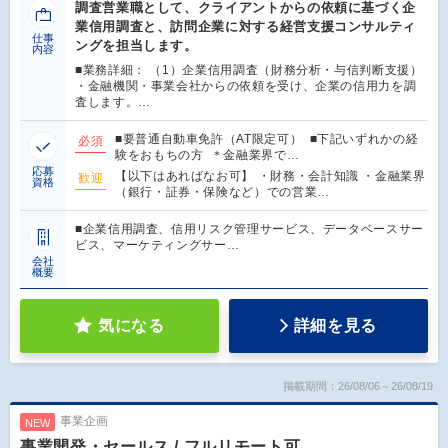
調査営業職として、クライアントからの依頼に基づく企
業信用調査と、訪問企業に対する経営支援コンサルティ
仕事
ングを担当します。
内容
■業務詳細： （1）企業信用調査（財務分析・与信判断支援）
・金融機関・事業会社からの依頼を受け、企業の信用力を調
査します。…
■要普通自動車免許（AT限定可） ■下記いずれかの経
必須
験をおもちの方 ＊金融業界で…
応募
【以下はあればなお可】 ・財務・会計知識 ・金融業界
歓迎
資格
（銀行・証券・保険など）での営業…
■企業信用調査、信用リスク管理サービス、データベースサー
ビス、マーケティングサー…
会社
概要
気になる
詳細を見る
掲載期間：26/08/06～26/08/19
事業企画
NEW
事業開発・セールス / フルリモート可