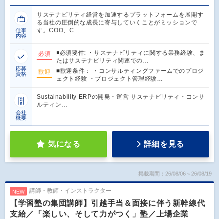
サステナビリティ経営を加速するプラットフォームを展開す
る当社の圧倒的な成長に寄与していくことがミッションで
す。COO、C…
仕事
内容
◾️必須要件: ・サステナビリティに関する業務経験、ま
必須
たはサステナビリティ関連での…
応募
■歓迎条件： ・コンサルティングファームでのプロジ
歓迎
資格
ェクト経験 ・プロジェクト管理経験…
Sustainability ERPの開発・運営 サステナビリティ・コンサ
ルティン…
会社
概要
気になる
詳細を見る
掲載期間：26/08/06～26/08/19
講師・教師・インストラクター
NEW
【学習塾の集団講師】引越手当＆面接に伴う新幹線代
支給／「楽しい、そして力がつく」塾／上場企業