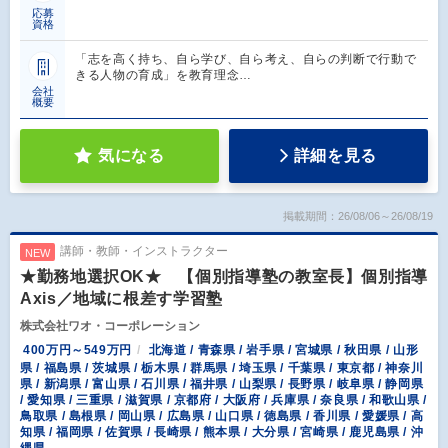
応募
資格
「志を高く持ち、自ら学び、自ら考え、自らの判断で行動で
きる人物の育成」を教育理念…
会社
概要
気になる
詳細を見る
掲載期間：26/08/06～26/08/19
講師・教師・インストラクター
NEW
★勤務地選択OK★ 【個別指導塾の教室長】個別指導
Axis／地域に根差す学習塾
株式会社ワオ・コーポレーション
400万円～549万円
北海道 / 青森県 / 岩手県 / 宮城県 / 秋田県 / 山形
県 / 福島県 / 茨城県 / 栃木県 / 群馬県 / 埼玉県 / 千葉県 / 東京都 / 神奈川
県 / 新潟県 / 富山県 / 石川県 / 福井県 / 山梨県 / 長野県 / 岐阜県 / 静岡県
/ 愛知県 / 三重県 / 滋賀県 / 京都府 / 大阪府 / 兵庫県 / 奈良県 / 和歌山県 /
鳥取県 / 島根県 / 岡山県 / 広島県 / 山口県 / 徳島県 / 香川県 / 愛媛県 / 高
知県 / 福岡県 / 佐賀県 / 長崎県 / 熊本県 / 大分県 / 宮崎県 / 鹿児島県 / 沖