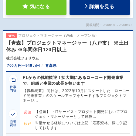
気になる
詳細を見る
掲載期間：26/08/07～26/08/30
プロジェクトマネージャー（Web・オープン系）
NEW
【青森】プロジェクトマネージャー（八戸市） ※土日
休み ※年間休日120日以上
株式会社フォリウム
700万円～949万円
青森県
PLからの挑戦歓迎！拡大期にあるローコード開発事業
で、組織と事業の成長を担います
仕事
内容
【職務概要】 同社は、2022年10月にスタートした「ローコー
ド開発事業」のスケールアップをリードするプロジェクトマ
ネージ…
【必須】 ・ITサービス・プロダクト開発においてプロ
必須
ジェクトマネージャーとして経験…
応募
※活かせる経験については上記「応募資格」欄に併記
歓迎
資格
しております