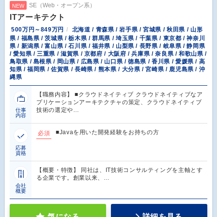
SE（Web・オープン系）
NEW
ITアーキテクト
500万円～849万円
北海道 / 青森県 / 岩手県 / 宮城県 / 秋田県 / 山形
県 / 福島県 / 茨城県 / 栃木県 / 群馬県 / 埼玉県 / 千葉県 / 東京都 / 神奈川
県 / 新潟県 / 富山県 / 石川県 / 福井県 / 山梨県 / 長野県 / 岐阜県 / 静岡県
/ 愛知県 / 三重県 / 滋賀県 / 京都府 / 大阪府 / 兵庫県 / 奈良県 / 和歌山県 /
鳥取県 / 島根県 / 岡山県 / 広島県 / 山口県 / 徳島県 / 香川県 / 愛媛県 / 高
知県 / 福岡県 / 佐賀県 / 長崎県 / 熊本県 / 大分県 / 宮崎県 / 鹿児島県 / 沖
縄県
【職務内容】 ■クラウドネイティブ クラウドネイティブなア
プリケーションアーキテクチャの策定、クラウドネイティブ
技術の選定や…
仕事
内容
■Javaを用いた開発経験をお持ちの方
必須
応募
資格
【概要・特徴】 同社は、IT技術コンサルティングを主軸とす
る企業です。創業以来、…
会社
概要
気になる
詳細を見る