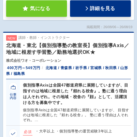
気になる
詳細を見る
掲載期間：26/08/06～26/08/19
講師・教師・インストラクター
NEW
北海道・東北【個別指導塾の教室長】個別指導Axis／
地域に根差す学習塾／勤務地選択OK★
株式会社ワオ・コーポレーション
400万円～549万円
北海道 / 青森県 / 岩手県 / 宮城県 / 秋田県 / 山形
県 / 福島県
個別指導Axisは全国47都道府県に展開していますが、目
指すのは地域に根差した『頼れる校舎』。塾に通う理由
仕事
は人それぞれ。その地域・校舎の『顔』として、活躍頂
内容
ける方を募集中です。
個別指導Axisは全国47都道府県に展開していますが、 目指す
のは地域に根差した『頼れる校舎』。 塾に通う理由は人それ
ぞれ。…
・大卒以上 ・個別指導塾の運営経験3年以上
必須