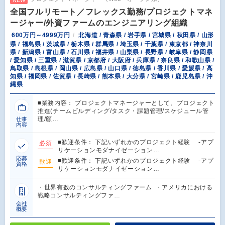
全国フルリモート／フレックス勤務/プロジェクトマネ
ージャー/外資ファームのエンジニアリング組織
600万円～4999万円
北海道 / 青森県 / 岩手県 / 宮城県 / 秋田県 / 山形
県 / 福島県 / 茨城県 / 栃木県 / 群馬県 / 埼玉県 / 千葉県 / 東京都 / 神奈川
県 / 新潟県 / 富山県 / 石川県 / 福井県 / 山梨県 / 長野県 / 岐阜県 / 静岡県
/ 愛知県 / 三重県 / 滋賀県 / 京都府 / 大阪府 / 兵庫県 / 奈良県 / 和歌山県 /
鳥取県 / 島根県 / 岡山県 / 広島県 / 山口県 / 徳島県 / 香川県 / 愛媛県 / 高
知県 / 福岡県 / 佐賀県 / 長崎県 / 熊本県 / 大分県 / 宮崎県 / 鹿児島県 / 沖
縄県
■業務内容： プロジェクトマネージャーとして、プロジェクト
推進(チームビルディング/タスク・課題管理/スケジュール管
理/顧…
仕事
内容
■歓迎条件： 下記いずれかのプロジェクト経験 -アプ
必須
リケーションモダナイゼーション…
応募
■歓迎条件： 下記いずれかのプロジェクト経験 -アプ
歓迎
資格
リケーションモダナイゼーション…
・世界有数のコンサルティングファーム ・アメリカにおける
戦略コンサルティングファ…
会社
概要