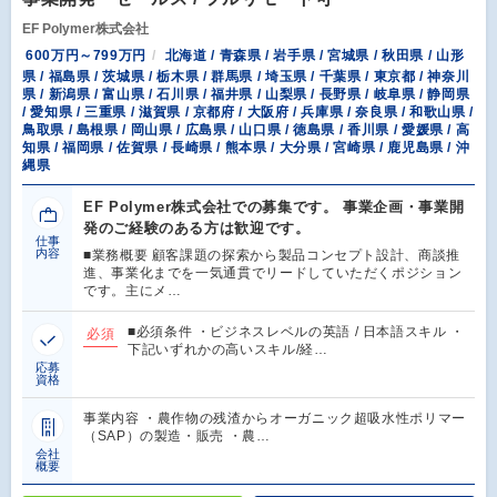
EF Polymer株式会社
600万円～799万円
北海道 / 青森県 / 岩手県 / 宮城県 / 秋田県 / 山形
県 / 福島県 / 茨城県 / 栃木県 / 群馬県 / 埼玉県 / 千葉県 / 東京都 / 神奈川
県 / 新潟県 / 富山県 / 石川県 / 福井県 / 山梨県 / 長野県 / 岐阜県 / 静岡県
/ 愛知県 / 三重県 / 滋賀県 / 京都府 / 大阪府 / 兵庫県 / 奈良県 / 和歌山県 /
鳥取県 / 島根県 / 岡山県 / 広島県 / 山口県 / 徳島県 / 香川県 / 愛媛県 / 高
知県 / 福岡県 / 佐賀県 / 長崎県 / 熊本県 / 大分県 / 宮崎県 / 鹿児島県 / 沖
縄県
EF Polymer株式会社での募集です。 事業企画・事業開
発のご経験のある方は歓迎です。
仕事
内容
■業務概要 顧客課題の探索から製品コンセプト設計、商談推
進、事業化までを一気通貫でリードしていただくポジション
です。主にメ…
■必須条件 ・ビジネスレベルの英語 / 日本語スキル ・
必須
下記いずれかの高いスキル/経…
応募
資格
事業内容 ・農作物の残渣からオーガニック超吸水性ポリマー
（SAP）の製造・販売 ・農…
会社
概要