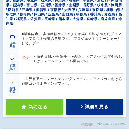
県 / 福島県 / 茨城県 / 栃木県 / 群馬県 / 埼玉県 / 千葉県 / 東京都 / 神奈川
県 / 新潟県 / 富山県 / 石川県 / 福井県 / 山梨県 / 長野県 / 岐阜県 / 静岡県
/ 愛知県 / 三重県 / 滋賀県 / 京都府 / 大阪府 / 兵庫県 / 奈良県 / 和歌山県 /
鳥取県 / 島根県 / 岡山県 / 広島県 / 山口県 / 徳島県 / 香川県 / 愛媛県 / 高
知県 / 福岡県 / 佐賀県 / 長崎県 / 熊本県 / 大分県 / 宮崎県 / 鹿児島県 / 沖
縄県
■業務内容： 実装経験からPMまで確実に経験を積んだプロマ
ネ／プロマネ候補の募集です。 プロジェクトマネージャーと
して、プロ…
仕事
内容
＜応募資格/応募条件＞ ■必須： ・アジャイル開発もし
必須
くはウォーターフォール開発での…
応募
資格
・世界有数のコンサルティングファーム ・アメリカにおける
戦略コンサルティングファ…
会社
概要
気になる
詳細を見る
掲載期間：26/08/07～26/08/25