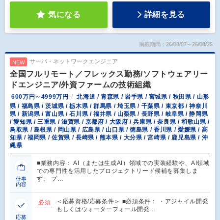
気になる
詳細を見る
掲載期間：26/08/07～26/08/25
サーバ・ネットワークエンジニア
NEW
全国フルリモート／フレックス勤務/ソフトウェアリー
ドエンジニア/外資ファームの技術組織
600万円～4999万円
北海道 / 青森県 / 岩手県 / 宮城県 / 秋田県 / 山形
県 / 福島県 / 茨城県 / 栃木県 / 群馬県 / 埼玉県 / 千葉県 / 東京都 / 神奈川
県 / 新潟県 / 富山県 / 石川県 / 福井県 / 山梨県 / 長野県 / 岐阜県 / 静岡県
/ 愛知県 / 三重県 / 滋賀県 / 京都府 / 大阪府 / 兵庫県 / 奈良県 / 和歌山県 /
鳥取県 / 島根県 / 岡山県 / 広島県 / 山口県 / 徳島県 / 香川県 / 愛媛県 / 高
知県 / 福岡県 / 佐賀県 / 長崎県 / 熊本県 / 大分県 / 宮崎県 / 鹿児島県 / 沖
縄県
■業務内容： AI（または生成AI）領域での実装経験や、AI領域
での専門性を活用したプロジェクトリード候補を募集しま
す。 プ…
仕事
内容
＜応募資格/応募条件＞ ■必須条件： ・アジャイル開発
必須
もしくはウォーターフォール開発…
応募