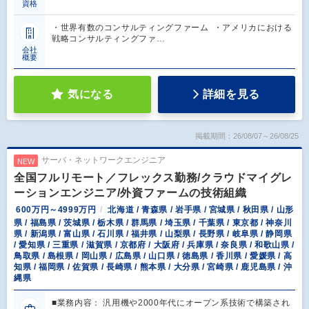
資格
・世界有数のコンサルティングファーム ・アメリカにおける
戦略コンサルティングファ…
会社
概要
気になる
詳細を見る
掲載期間：26/08/07～26/08/25
サーバ・ネットワークエンジニア
NEW
全国フルリモート／フレックス勤務/クラウドマイグレ
ーションエンジニア/外資ファームの技術組織
600万円～4999万円
北海道 / 青森県 / 岩手県 / 宮城県 / 秋田県 / 山形
県 / 福島県 / 茨城県 / 栃木県 / 群馬県 / 埼玉県 / 千葉県 / 東京都 / 神奈川
県 / 新潟県 / 富山県 / 石川県 / 福井県 / 山梨県 / 長野県 / 岐阜県 / 静岡県
/ 愛知県 / 三重県 / 滋賀県 / 京都府 / 大阪府 / 兵庫県 / 奈良県 / 和歌山県 /
鳥取県 / 島根県 / 岡山県 / 広島県 / 山口県 / 徳島県 / 香川県 / 愛媛県 / 高
知県 / 福岡県 / 佐賀県 / 長崎県 / 熊本県 / 大分県 / 宮崎県 / 鹿児島県 / 沖
縄県
■業務内容： 汎用機や2000年代にオープン系技術で構築され