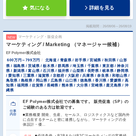
気になる
詳細を見る
掲載期間：26/08/06～26/08/19
マーケティング・販促企画
NEW
マーケティング / Marketing （マネージャー候補）
EF Polymer株式会社
600万円～799万円
北海道 / 青森県 / 岩手県 / 宮城県 / 秋田県 / 山形
県 / 福島県 / 茨城県 / 栃木県 / 群馬県 / 埼玉県 / 千葉県 / 東京都 / 神奈川
県 / 新潟県 / 富山県 / 石川県 / 福井県 / 山梨県 / 長野県 / 岐阜県 / 静岡県
/ 愛知県 / 三重県 / 滋賀県 / 京都府 / 大阪府 / 兵庫県 / 奈良県 / 和歌山県 /
鳥取県 / 島根県 / 岡山県 / 広島県 / 山口県 / 徳島県 / 香川県 / 愛媛県 / 高
知県 / 福岡県 / 佐賀県 / 長崎県 / 熊本県 / 大分県 / 宮崎県 / 鹿児島県 / 沖
縄県
EF Polymer株式会社での募集です。 販売促進（SP）の
ご経験のある方は歓迎です。
仕事
内容
■業務概要 開発、生産、セールス、ロジスティクスなど国内外
に点在するチームと密に連携しながら、マーケティングの全
体設計・優…
■必須条件 ・B2BまたはB2Cマーケティングの実務経