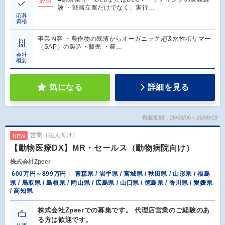
必須
験 ・戦略立案だけでなく、実行…
応募
資格
事業内容 ・農作物の残渣からオーガニック超吸水性ポリマー
（SAP）の製造・販売 ・農…
会社
概要
気になる
詳細を見る
掲載期間：26/08/06～26/08/19
営業（法人向け）
NEW
【動物医療DX】MR・セールス（動物病院向け）
株式会社Zpeer
600万円～899万円
青森県 / 岩手県 / 宮城県 / 秋田県 / 山形県 / 福島
県 / 鳥取県 / 島根県 / 岡山県 / 広島県 / 山口県 / 徳島県 / 香川県 / 愛媛県
/ 高知県
株式会社Zpeerでの募集です。 代理店営業のご経験のあ
る方は歓迎です。