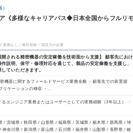
器）
ア《多様なキャリアパス◆日本全国からフルリ
ト業務なし
海外折衝
英語力が必要
展開される精密機器の安定稼働を技術面から支援】 顧客先におけ
操作説明、保守・修理対応を通じて、製品の安定稼働を支援し、
献していただきます。
精密機器に関するフィールドサービス業務全般 ・顧客先での装置据
プリケーションの検収 ・…
するエンジニア業務またはユーザーとしての実務経験（3年以上） ・
 / 宮城県 / 秋田県 / 山形県 / 福島県 / 茨城県 / 栃木県 / 群馬県 / 埼
/ 神奈川県 / 新潟県 / 富山県 / 石川県 / 福井県 / 山梨県 / 長野県 / 岐