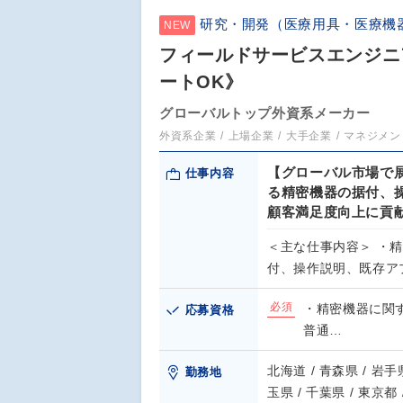
研究・開発（医療用具・医療機
NEW
フィールドサービスエンジニ
ートOK》
グローバルトップ外資系メーカー
外資系企業
上場企業
大手企業
マネジメン
【グローバル市場で
仕事内容
る精密機器の据付、
顧客満足度向上に貢
＜主な仕事内容＞ ・
付、操作説明、既存ア
必須
・精密機器に関
応募資格
普通…
北海道 / 青森県 / 岩手県
勤務地
玉県 / 千葉県 / 東京都 