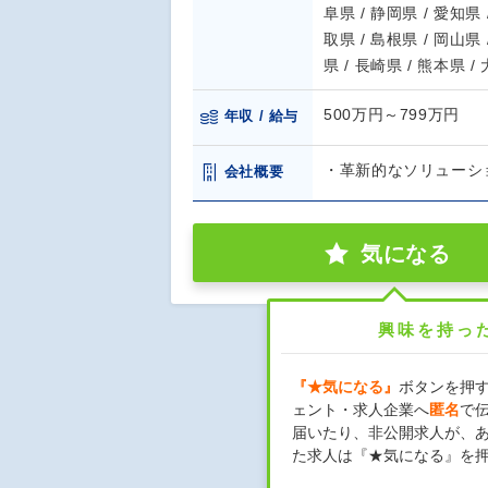
阜県 / 静岡県 / 愛知県 
取県 / 島根県 / 岡山県 
県 / 長崎県 / 熊本県 /
500万円～799万円
年収 / 給与
・革新的なソリューシ
会社概要
気になる
興味を持っ
『★気になる』
ボタンを押
ェント・求人企業へ
匿名
で
届いたり、非公開求人が、
た求人は『★気になる』を