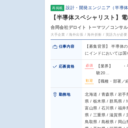
設計・開発エンジニア（半導
再掲載
【半導体スペシャリスト】電
合同会社デロイト トーマツ／コンサ
大手企業
海外出張
海外折衝
英語力が必要
【募集背景】 半導体
仕事内容
にインドにおいては国
必須
【業界】 ・半
応募資格
験20…
歓迎
【職種・部署／
北海道 / 青森県 / 岩手県
勤務地
県 / 栃木県 / 群馬県 /
富山県 / 石川県 / 福井県
県 / 三重県 / 滋賀県 /
鳥取県 / 島根県 / 岡山県