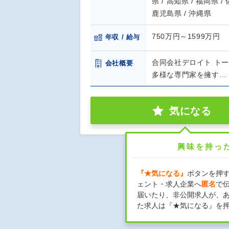
県 / 高知県 / 福岡県 /
鹿児島県 / 沖縄県
750万円～1599万円
年収 / 給与
合同会社デロイト ト
会社概要
多様な専門家を擁す…
気になる
興味を持っ
『★気になる』
ボタンを押
ェント・求人企業へ
匿名
で
届いたり、非公開求人が、
た求人は『★気になる』を