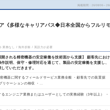
掲載期間：26/08/06～26/
）
ア《多様なキャリアパス◆日本全国からフルリ
ト業務なし
海外折衝
英語力が必要
展開される精密機器の安定稼働を技術面から支援】 顧客先におけ
操作説明、保守・修理対応を通じて、製品の安定稼働を支援し、
献していただきます。
精密機器に関するフィールドサービス業務全般 ・顧客先での装置据
プリケーションの検収 ・…
するエンジニア業務またはユーザーとしての実務経験（3年以上） ・