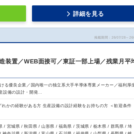
詳細を見る
掲載期間：26/07/28～26/
造装置／WEB面接可／東証一部上場／残業月平
続ける優良企業／国内唯一の独立系大手半導体専業メーカー／福利厚
産設備の設計・開発…
ずれかの経験がある方 生産設備の設計経験をお持ちの方 ＜歓迎条件
 / 宮城県 / 秋田県 / 山形県 / 福島県 / 茨城県 / 栃木県 / 群馬県 / 埼
/ 神奈川県 / 新潟県 / 富山県 / 石川県 / 福井県 / 山梨県 / 長野県 / 岐