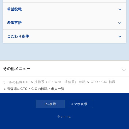
希望役職
希望言語
こだわり条件
その他メニュー
技術系（IT・Web・通信系） 転職
CTO・CIO 転職
ミドルの転職TOP
青森県のCTO・CIOの転職・求人一覧
PC表示
スマホ表示
©
en Inc.