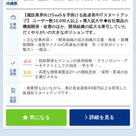
沖縄県
【建設業界向けSaaSを手掛ける急成長中ITスタートアッ
プ】 ユーザー数10,000人以上＋導入拡大中◆自社製品の
仕事
機能開発・改善のほか、開発組織の拡大を牽引していた
内容
だくやりがいの大きなポジションです。
＜主な仕事内容＞ ・開発組織の拡大戦略の立案・推進 ・新機
能開発・改善サイクルの高速化の推進 等 ＜注目ポイント・
魅力＞ ・建設…
・技術開発セクションの統率経験 ・テクノロジー・ア
必須
ーキテクトとしての知見 ・学士号 ・…
応募
・高度な開発基盤設計への挑戦意欲 ・採用・育成の自
歓迎
資格
立遂行スキル
・創業間もないながら、累計資金調達40億円以上を実現した
急成長スタートアップです…
会社
概要
気になる
詳細を見る