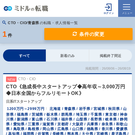
CTO・CIO/青森県
の転職・求人情報一覧
1
条件の変更
件
すべて
新着のみ
掲載終了間近
掲載期間：26/08/06～26/08/19
CTO・CIO
NEW
CTO《急成長中スタートアップ◆高年収～3,000万円
◆日本全国からフルリモートOK》
日系ITスタートアップ
1200万円～2999万円
北海道 / 青森県 / 岩手県 / 宮城県 / 秋田県 / 山
形県 / 福島県 / 茨城県 / 栃木県 / 群馬県 / 埼玉県 / 千葉県 / 東京都 / 神奈
川県 / 新潟県 / 富山県 / 石川県 / 福井県 / 山梨県 / 長野県 / 岐阜県 / 静岡
県 / 愛知県 / 三重県 / 滋賀県 / 京都府 / 大阪府 / 兵庫県 / 奈良県 / 和歌山
県 / 鳥取県 / 島根県 / 岡山県 / 広島県 / 山口県 / 徳島県 / 香川県 / 愛媛県
/ 高知県 / 福岡県 / 佐賀県 / 長崎県 / 熊本県 / 大分県 / 宮崎県 / 鹿児島県 /