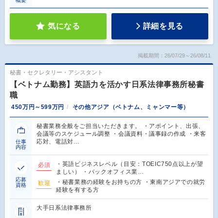
気になる
詳細を見る
掲載期間：26/07/29～26/08/11
秘書・セクレタリー・アシスタント
【ベトナム勤務】英語力を活かす日系法律事務所秘書
職
450万円～599万円
その他アジア（ベトナム、ミャンマー等）
秘書業務全般をご担当いただきます。 ・アポイント、出張、
会議等のスケジュール調整 ・会議資料・議事録の作成 ・来客
応対、電話対…
仕事
内容
・英語ビジネスレベル（目安：TOEIC750点以上が望
必須
ましい） ・バックオフィス業…
応募
・秘書業務の経験をお持ちの方 ・東南アジアでの就労
歓迎
資格
経験を有する方
大手日系法律事務所