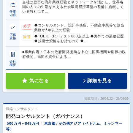
当社は豊富な海外業務経験とネットワークを活かし、世界各
国の人々の生活を支える社会環境経済基盤の整備に貢献して
いる当社にて…
仕事
内容
◆コンサルタント、設計事務所、不動産事業等で該当
必須
業務が5年以上の経験
応募
◆TOEIC（R）テスト860点以上 ◆海外での業務経歴
歓迎
資格
◆技術士資格をお持ちの方 ◆…
■事業内容：日本の政府開発援助を中心に国際機関や世界の政
府機関、民間の資金による…
会社
概要
気になる
詳細を見る
掲載期間：26/06/22～26/08/09
戦略コンサルタント
開発コンサルタント（ガバナンス）
500万円～849万円
東京都 / その他アジア（ベトナム、ミャンマー
等）