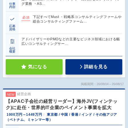
グ業務 ・AS…
仕事
内容
下記すべてMust ・戦略系コンサルティングファームや
必須
総合コンサルティングファーム…
応募
資格
アドバイザリーやPMOなどの主要なビジネス領域における幅
広いコンサルティングサー…
会社
概要
気になる
詳細を見る
掲載期間：26/08/04～26/08/17
経営企画
NEW
【APAC子会社の経営リーダー】海外JV(フィンテッ
ク)に赴任・世界的IT企業のペイメント事業を拡大
1000万円～1449万円
東京都 / 中国 / 香港 / インド / その他アジア
（ベトナム、ミャンマー等）