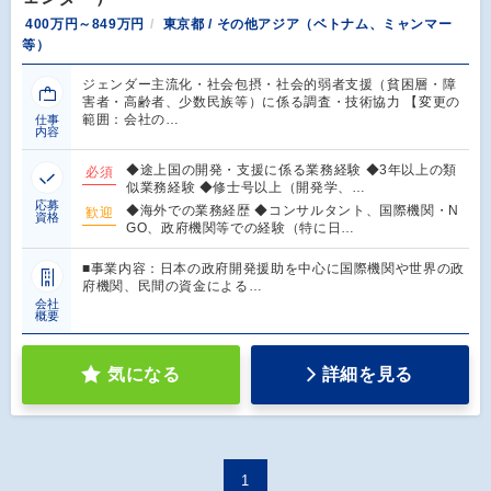
400万円～849万円
東京都 / その他アジア（ベトナム、ミャンマー
等）
ジェンダー主流化・社会包摂・社会的弱者支援（貧困層・障
害者・高齢者、少数民族等）に係る調査・技術協力 【変更の
範囲：会社の…
仕事
内容
◆途上国の開発・支援に係る業務経験 ◆3年以上の類
必須
似業務経験 ◆修士号以上（開発学、…
応募
◆海外での業務経歴 ◆コンサルタント、国際機関・N
歓迎
資格
GO、政府機関等での経験（特に日…
■事業内容：日本の政府開発援助を中心に国際機関や世界の政
府機関、民間の資金による…
会社
概要
気になる
詳細を見る
1