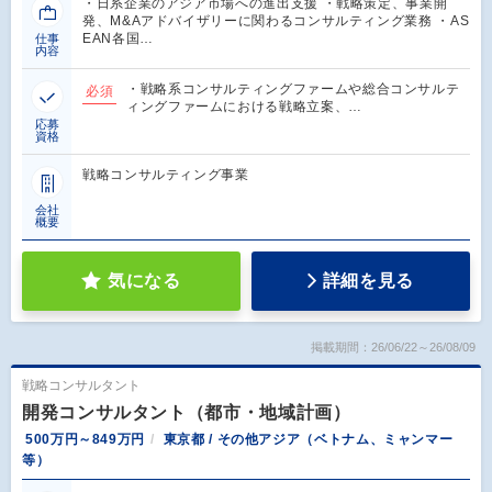
・日系企業のアジア市場への進出支援 ・戦略策定、事業開
発、M&Aアドバイザリーに関わるコンサルティング業務 ・AS
EAN各国…
仕事
内容
・戦略系コンサルティングファームや総合コンサルテ
必須
ィングファームにおける戦略立案、…
応募
資格
戦略コンサルティング事業
会社
概要
気になる
詳細を見る
掲載期間：26/06/22～26/08/09
戦略コンサルタント
開発コンサルタント（都市・地域計画）
500万円～849万円
東京都 / その他アジア（ベトナム、ミャンマー
等）