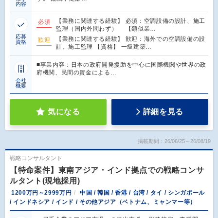
内容
【業務に関連する経験】 必須：空調設備の設計、施工
必須
監理（国内外問わず） 【類似業…
応募
【業務に関連する経験】 歓迎：海外での空調設備の設
歓迎
資格
計、施工監理 【資格】 一級建築…
■事業内容：日本の政府開発援助を中心に国際機関や世界の政
府機関、民間の資金による…
会社
概要
気になる
詳細を見る
掲載期間：26/06/25～26/08/19
戦略コンサルタント
【特命案件】東南アジア・インド拠点での戦略コンサ
ルタント(現地採用)
1200万円～2999万円
中国 / 韓国 / 香港 / 台湾 / タイ / シンガポール
/ インドネシア / インド / その他アジア（ベトナム、ミャンマー等）