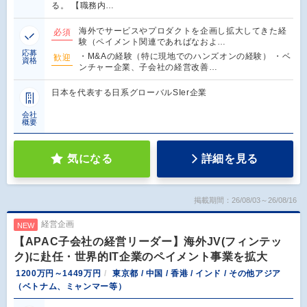
る。 【職務内…
海外でサービスやプロダクトを企画し拡大してきた経
必須
験（ペイメント関連であればなおよ…
応募
・M&Aの経験（特に現地でのハンズオンの経験） ・ベ
歓迎
資格
ンチャー企業、子会社の経営改善…
日本を代表する日系グローバルSIer企業
会社
概要
気になる
詳細を見る
掲載期間：26/08/03～26/08/16
経営企画
NEW
【APAC子会社の経営リーダー】海外JV(フィンテッ
ク)に赴任・世界的IT企業のペイメント事業を拡大
1200万円～1449万円
東京都 / 中国 / 香港 / インド / その他アジア
（ベトナム、ミャンマー等）