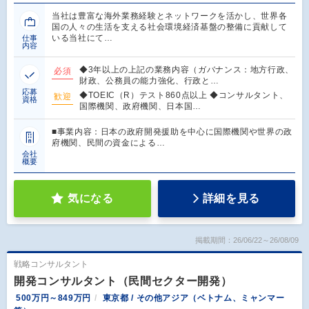
当社は豊富な海外業務経験とネットワークを活かし、世界各
国の人々の生活を支える社会環境経済基盤の整備に貢献して
いる当社にて…
仕事
内容
◆3年以上の上記の業務内容（ガバナンス：地方行政、
必須
財政、公務員の能力強化、行政と…
応募
◆TOEIC（R）テスト860点以上 ◆コンサルタント、
歓迎
資格
国際機関、政府機関、日本国…
■事業内容：日本の政府開発援助を中心に国際機関や世界の政
府機関、民間の資金による…
会社
概要
気になる
詳細を見る
掲載期間：26/06/22～26/08/09
戦略コンサルタント
開発コンサルタント（民間セクター開発）
500万円～849万円
東京都 / その他アジア（ベトナム、ミャンマー