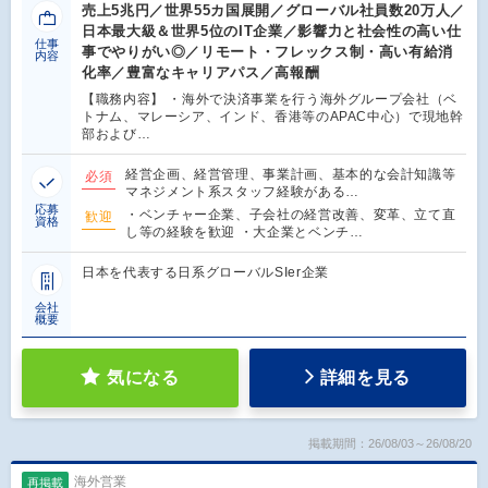
売上5兆円／世界55カ国展開／グローバル社員数20万人／
日本最大級＆世界5位のIT企業／影響力と社会性の高い仕
仕事
事でやりがい◎／リモート・フレックス制・高い有給消
内容
化率／豊富なキャリアパス／高報酬
【職務内容】 ・海外で決済事業を行う海外グループ会社（ベ
トナム、マレーシア、インド、香港等のAPAC中心）で現地幹
部および…
経営企画、経営管理、事業計画、基本的な会計知識等
必須
マネジメント系スタッフ経験がある…
応募
・ベンチャー企業、子会社の経営改善、変革、立て直
歓迎
資格
し等の経験を歓迎 ・大企業とベンチ…
日本を代表する日系グローバルSIer企業
会社
概要
気になる
詳細を見る
掲載期間：26/08/03～26/08/20
海外営業
再掲載