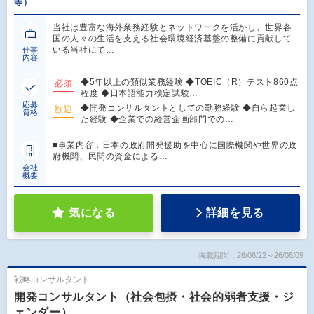
等）
当社は豊富な海外業務経験とネットワークを活かし、世界各
国の人々の生活を支える社会環境経済基盤の整備に貢献して
いる当社にて…
仕事
内容
◆5年以上の類似業務経験 ◆TOEIC（R）テスト860点
必須
程度 ◆日本語能力検定試験…
応募
◆開発コンサルタントとしての勤務経験 ◆自ら起業し
歓迎
資格
た経験 ◆企業での経営企画部門での…
■事業内容：日本の政府開発援助を中心に国際機関や世界の政
府機関、民間の資金による…
会社
概要
気になる
詳細を見る
掲載期間：26/06/22～26/08/09
戦略コンサルタント
開発コンサルタント（社会包摂・社会的弱者支援・ジ
ェンダー）