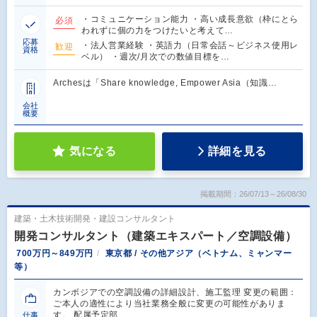
・コミュニケーション能力 ・高い成長意欲（枠にとら
必須
われずに個の力をつけたいと考えて…
応募
・法人営業経験 ・英語力（日常会話～ビジネス使用レ
歓迎
資格
ベル） ・週次/月次での数値目標を…
Archesは「Share knowledge, Empower Asia（知識…
会社
概要
気になる
詳細を見る
掲載期間：26/07/13～26/08/30
建築・土木技術開発・建設コンサルタント
開発コンサルタント（建築エキスパート／空調設備）
700万円～849万円
東京都 / その他アジア（ベトナム、ミャンマー
等）
カンボジアでの空調設備の詳細設計、施工監理 変更の範囲：
ご本人の適性により当社業務全般に変更の可能性がありま
す。 配属予定部…
仕事