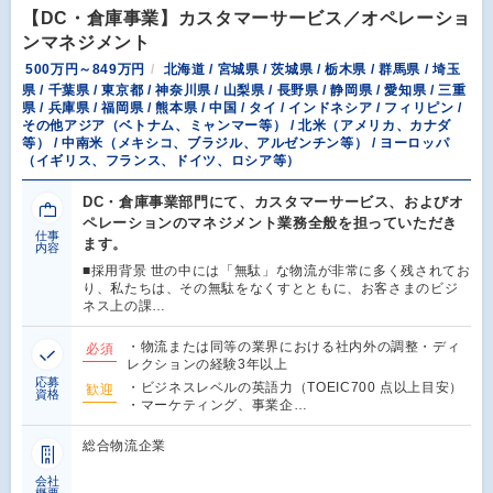
【DC・倉庫事業】カスタマーサービス／オペレーショ
ンマネジメント
500万円～849万円
北海道 / 宮城県 / 茨城県 / 栃木県 / 群馬県 / 埼玉
県 / 千葉県 / 東京都 / 神奈川県 / 山梨県 / 長野県 / 静岡県 / 愛知県 / 三重
県 / 兵庫県 / 福岡県 / 熊本県 / 中国 / タイ / インドネシア / フィリピン /
その他アジア（ベトナム、ミャンマー等） / 北米（アメリカ、カナダ
等） / 中南米（メキシコ、ブラジル、アルゼンチン等） / ヨーロッパ
（イギリス、フランス、ドイツ、ロシア等）
DC・倉庫事業部門にて、カスタマーサービス、およびオ
ペレーションのマネジメント業務全般を担っていただき
仕事
ます。
内容
■採用背景 世の中には「無駄」な物流が非常に多く残されてお
り、私たちは、その無駄をなくすとともに、お客さまのビジ
ネス上の課…
・物流または同等の業界における社内外の調整・ディ
必須
レクションの経験3年以上
応募
・ビジネスレベルの英語力（TOEIC700 点以上目安）
歓迎
資格
・マーケティング、事業企…
総合物流企業
会社
概要