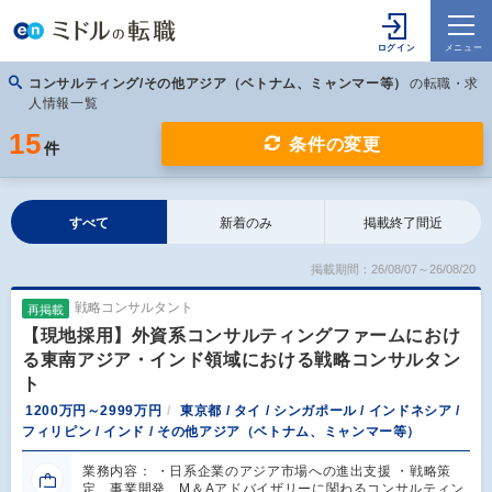
コンサルティング/その他アジア（ベトナム、ミャンマー等）
の転職・求
人情報一覧
15
条件の変更
件
すべて
新着のみ
掲載終了間近
掲載期間：26/08/07～26/08/20
戦略コンサルタント
再掲載
【現地採用】外資系コンサルティングファームにおけ
る東南アジア・インド領域における戦略コンサルタン
ト
1200万円～2999万円
東京都 / タイ / シンガポール / インドネシア /
フィリピン / インド / その他アジア（ベトナム、ミャンマー等）
業務内容： ・日系企業のアジア市場への進出支援 ・戦略策
定、事業開発、M＆Aアドバイザリーに関わるコンサルティン