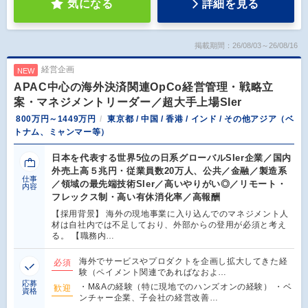
気になる
詳細を見る
掲載期間：26/08/03～26/08/16
経営企画
NEW
APAC中心の海外決済関連OpCo経営管理・戦略立
案・マネジメントリーダー／超大手上場SIer
800万円～1449万円
東京都 / 中国 / 香港 / インド / その他アジア（ベ
トナム、ミャンマー等）
日本を代表する世界5位の日系グローバルSIer企業／国内
外売上高５兆円・従業員数20万人、公共／金融／製造系
仕事
／領域の最先端技術SIer／高いやりがい◎／リモート・
内容
フレックス制・高い有休消化率／高報酬
【採用背景】 海外の現地事業に入り込んでのマネジメント人
材は自社内では不足しており、外部からの登用が必須と考え
る。 【職務内…
海外でサービスやプロダクトを企画し拡大してきた経
必須
験（ペイメント関連であればなおよ…
応募
・M&Aの経験（特に現地でのハンズオンの経験） ・ベ
歓迎
資格
ンチャー企業、子会社の経営改善…