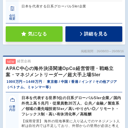
日本を代表する日系グローバルSIer企業
会社
概要
気になる
詳細を見る
掲載期間：26/08/03～26/08/16
経営企画
NEW
APAC中心の海外決済関連OpCo経営管理・戦略立
案・マネジメントリーダー／超大手上場SIer
1000万円～1449万円
東京都 / 中国 / 香港 / インド / その他アジア
（ベトナム、ミャンマー等）
日本を代表する世界5位の日系グローバルSIer企業／国内
外売上高５兆円・従業員数20万人、公共／金融／製造系
仕事
／領域の最先端技術SIer／高いやりがい◎／リモート・
内容
フレックス制・高い有休消化率／高報酬
【採用背景】 海外の現地事業に入り込んでのマネジメント人
材は自社内では不足しており、外部からの登用が必須と考え