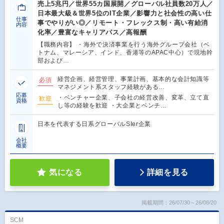
売上5兆円／世界55カ国展開／グローバル社員数20万人／
日本最大級＆世界5位のIT企業／影響力と社会性の高い仕
仕事
事でやりがい◎／リモート・フレックス制・高い有給消
内容
化率／豊富なキャリアパス／高報酬
【職務内容】 ・海外で決済事業を行う海外グループ会社（ベ
トナム、マレーシア、インド、香港等のAPAC中心）で現地幹
部および…
経営企画、経営管理、事業計画、基本的な会計知識等
必須
マネジメント系スタッフ経験がある…
応募
・ベンチャー企業、子会社の経営改善、変革、立て直
歓迎
資格
し等の経験を歓迎 ・大企業とベンチ…
日本を代表する日系グローバルSIer企業
会社
概要
気になる
詳細を見る
掲載期間：26/07/30～26/08/20
SCM