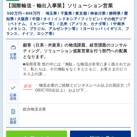
【国際輸送・輸出入事業】ソリューション営業
500万円～849万円
埼玉県 / 千葉県 / 東京都 / 神奈川県 / 静岡県 / 愛
知県 / 大阪府 / 中国 / タイ / インドネシア / フィリピン / その他アジア
（ベトナム、ミャンマー等） / 北米（アメリカ、カナダ等） / 中南米
（メキシコ、ブラジル、アルゼンチン等） / ヨーロッパ（イギリス、フ
ランス、ドイツ、ロシア等）
顧客（日系・外資系）の物流課題、経営課題のコンサル
ティング、ソリューション提案営業を行う部門への配属
仕事
となります。
内容
■採用背景 世の中には「無駄」な物流が非常に多く残されてお
り、私たちは、その無駄をなくすとともに、お客さまのビジ
ネス上の課…
・物流企業のご経験とビジネスレベル以上の英語力（T
必須
OEIC700点以上） および下…
応募
資格
総合物流企業
会社
概要