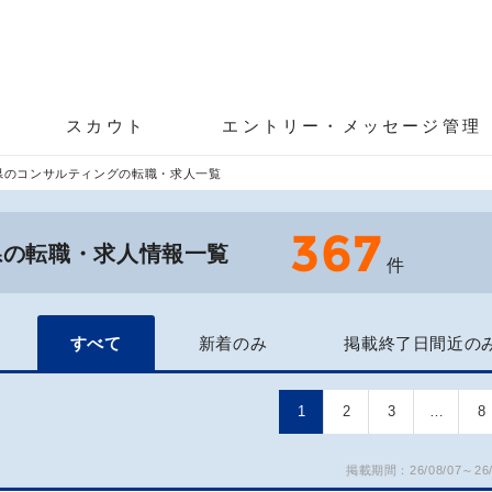
スカウト
エントリー・メッセージ管理
県のコンサルティングの転職・求人一覧
367
県の転職・求人情報一覧
件
すべて
新着のみ
掲載終了日間近の
1
2
3
…
8
掲載期間：26/08/07～26/