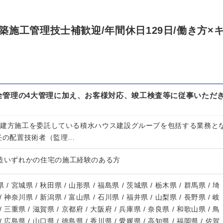
施工管理技士補歓迎/年間休日129日/働き方×
全管理の4大管理に加え、お客様対応、竣工検査等に従事いただ
や建方施工を委託している積水ハウス建設グループを包括する業務と
専任の配置技術者（監理…
木造いずれかの住宅の施工経験のある方
 / 宮城県 / 秋田県 / 山形県 / 福島県 / 茨城県 / 栃木県 / 群馬県 / 埼
/ 神奈川県 / 新潟県 / 富山県 / 石川県 / 福井県 / 山梨県 / 長野県 / 岐
/ 三重県 / 滋賀県 / 京都府 / 大阪府 / 兵庫県 / 奈良県 / 和歌山県 / 鳥
/ 広島県 / 山口県 / 徳島県 / 香川県 / 愛媛県 / 高知県 / 福岡県 / 佐賀