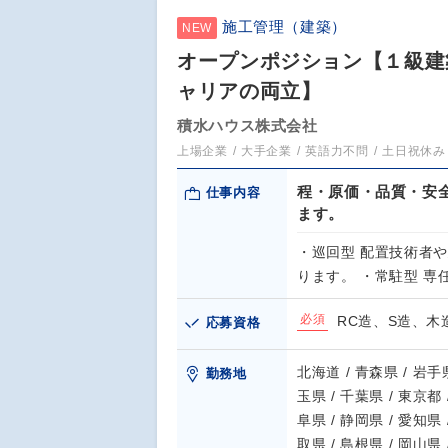
施工管理（建築）
NEW
オープンポジション【１級建築
ャリアの両立】
積水ハウス株式会社
上場企業
大手企業
英語力不問
土日祝休み
程・原価・品質・安
仕事内容
ます。
・巡回型 配置技術者
ります。 ・常駐型 
必須
RC造、S造、
応募資格
北海道 / 青森県 / 岩手県
勤務地
玉県 / 千葉県 / 東京都 
阜県 / 静岡県 / 愛知県 
取県 / 島根県 / 岡山県 