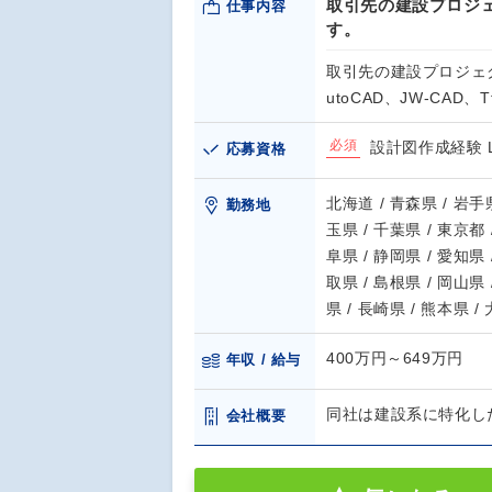
取引先の建設プロジ
仕事内容
す。
取引先の建設プロジェ
utoCAD、JW-CAD、T
必須
設計図作成経験
応募資格
北海道 / 青森県 / 岩手県
勤務地
玉県 / 千葉県 / 東京都 
阜県 / 静岡県 / 愛知県 
取県 / 島根県 / 岡山県 
県 / 長崎県 / 熊本県 /
400万円～649万円
年収 / 給与
同社は建設系に特化し
会社概要