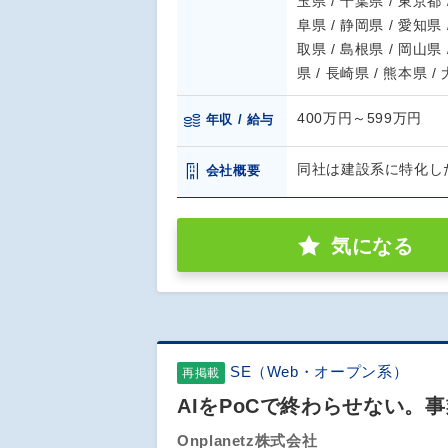
玉県 / 千葉県 / 東京都 
阜県 / 静岡県 / 愛知県 
取県 / 島根県 / 岡山県 
県 / 長崎県 / 熊本県 /
400万円～599万円
年収 / 給与
同社は建設系に特化し
会社概要
気になる
SE（Web・オープン系）
再掲載
AIをPoCで終わらせない。
Onplanetz株式会社