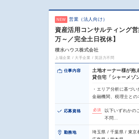
営業（法人向け）
NEW
資産活用コンサルティング営
万～／完全土日祝休】
積水ハウス株式会社
上場企業
大手企業
英語力不問
土地オーナー様が抱
仕事内容
貸住宅「シャーメゾ
・エリア分析に基づい
金融機関、税理士との
必須
以下いずれかの
応募資格
不問…
埼玉県 / 千葉県 / 東京都
勤務地