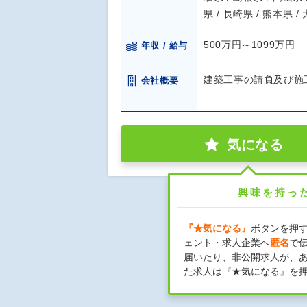
県 / 長崎県 / 熊本県 /
500万円～1099万円
年収 / 給与
建築工事の請負及び施
会社概要
…
気になる
興味を持っ
『★気になる』
ボタンを押
ェント・求人企業へ
匿名
で
届いたり、非公開求人が、
た求人は『★気になる』を