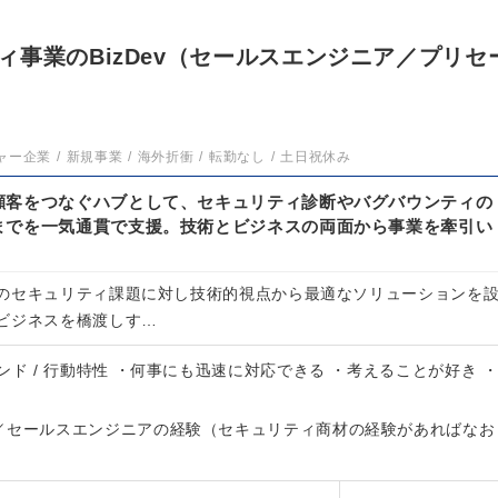
事業のBizDev（セールスエンジニア／プリセ
ャー企業
新規事業
海外折衝
転勤なし
土日祝休み
顧客をつなぐハブとして、セキュリティ診断やバグバウンティの
までを一気通貫で支援。技術とビジネスの両面から事業を牽引い
のセキュリティ課題に対し技術的視点から最適なソリューションを
ビジネスを橋渡しす…
ンド / 行動特性 ・何事にも迅速に対応できる ・考えることが好き 
／セールスエンジニアの経験（セキュリティ商材の経験があればなお