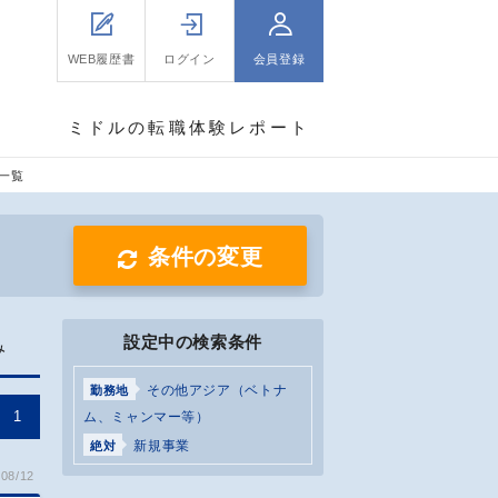
WEB履歴書
ログイン
会員登録
ミドルの転職体験レポート
一覧
条件の変更
設定中の検索条件
み
その他アジア（ベトナ
勤務地
1
ム、ミャンマー等）
新規事業
絶対
08/12