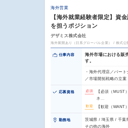
海外営業
【海外就業経験者限定】資金調
を担うポジション
デザミス株式会社
海外展開あり（日系グローバル企業）
株式公
海外市場における販
仕事内容
す。
・海外代理店／パート
／市場開拓戦略の立案
必須
【必須（MUST
応募資格
ネ…
歓迎
【歓迎（WANT
茨城県 / 埼玉県 / 千
勤務地
その他の海外