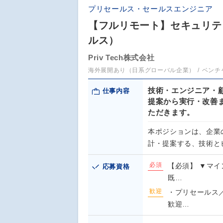
プリセールス・セールスエンジニア
【フルリモート】セキュリティ
ルス）
Priv Tech株式会社
海外展開あり（日系グローバル企業）
ベンチ
技術・エンジニア・
仕事内容
提案から実行・改善
ただきます。
本ポジションは、企業
計・提案する、技術と
必須
【必須】 ▼マイ
応募資格
既…
歓迎
・プリセールス
歓迎…