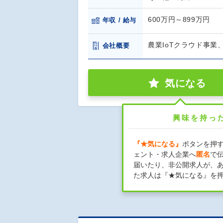
600万円～899万円
年収 / 給与
農業IoTクラウド事
会社概要
気になる
興味を持っ
『★気になる』
ボタンを押
ェント・求人企業へ
匿名
で
届いたり、非公開求人が、
た求人は『★気になる』を