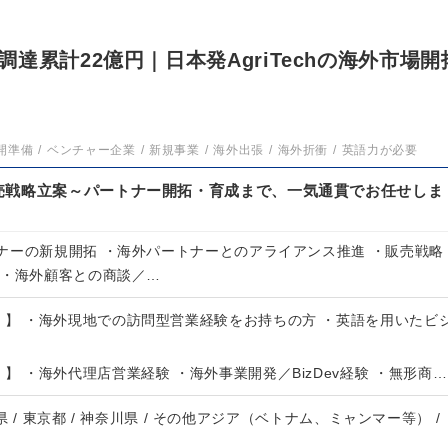
達累計22億円｜日本発AgriTechの海外市場開
開準備
ベンチャー企業
新規事業
海外出張
海外折衝
英語力が必要
売戦略立案～パートナー開拓・育成まで、一気通貫でお任せしま
ナーの新規開拓 ・海外パートナーとのアライアンス推進 ・販売戦略
 ・海外顧客との商談／…
）】 ・海外現地での訪問型営業経験をお持ちの方 ・英語を用いたビ
）】 ・海外代理店営業経験 ・海外事業開発／BizDev経験 ・無形商…
葉県 / 東京都 / 神奈川県 / その他アジア（ベトナム、ミャンマー等） /