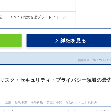
業 ・CMP（同意管理プラットフォーム）
…
詳細を見る
掲載期間：26/07/27～26/
Iリスク・セキュリティ・プライバシー領域の最
ャー企業
新規事業
海外折衝
英語力不問
転勤なし
土日祝休み