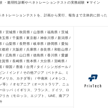
験 ・脆弱性診断やペネトレーションテストの実務経験 ▼マイン
ペネトレーションテストを、計画から実行、報告まで主体的に担った
 / 宮城県 / 秋田県 / 山形県 / 福島県 / 茨城
 埼玉県 / 千葉県 / 東京都 / 神奈川県 / 新潟県 /
 / 山梨県 / 長野県 / 岐阜県 / 静岡県 / 愛知
 京都府 / 大阪府 / 兵庫県 / 奈良県 / 和歌山県 /
 / 広島県 / 山口県 / 徳島県 / 香川県 / 愛媛
 佐賀県 / 長崎県 / 熊本県 / 大分県 / 宮崎県 /
 / 韓国 / 香港 / 台湾 / タイ / シンガポール /
ピン / インド / その他アジア（ベトナム、ミ
（アメリカ、カナダ等） / 中南米（メキシコ、
等） / オセアニア（オーストラリア、ニュ
ヨーロッパ（イギリス、フランス、ドイツ、ロ
アフリカ（モロッコ、エジプト、UAE、南アフ
外