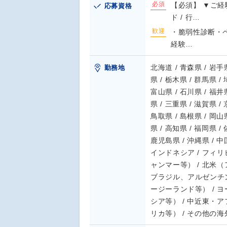
必須
【必須】 ▼ご経
応募資格
ド / 行…
歓迎
・脆弱性診断・
経験…
北海道 / 青森県 / 岩手県
勤務地
県 / 栃木県 / 群馬県 /
富山県 / 石川県 / 福井県
県 / 三重県 / 滋賀県 /
鳥取県 / 島根県 / 岡山県
県 / 高知県 / 福岡県 /
鹿児島県 / 沖縄県 / 中国
インドネシア / フィリ
ャンマー等） / 北米
ブラジル、アルゼンチン
ージーランド等） / 
シア等） / 中近東・
リカ等） / その他の海