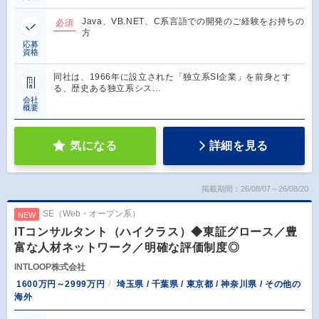
Java、VB.NET、C系言語での開発のご経験をお持ちの
必須
方
応募
資格
同社は、1966年に設立された「独立系SI企業」を前身とす
る、歴史ある独立系シス…
会社
概要
気になる
詳細を見る
掲載期間：26/08/07～26/08/20
SE（Web・オープン系）
NEW
ITコンサルタント（ハイクラス）◆東証グロース／豊
富な人材ネットワーク／明確な評価制度◎
INTLOOP株式会社
1600万円～2999万円
埼玉県 / 千葉県 / 東京都 / 神奈川県 / その他の
海外