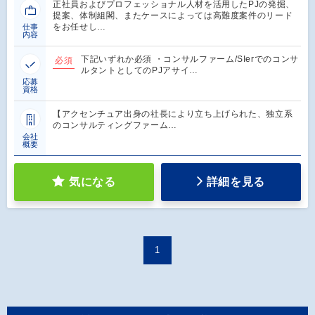
正社員およびプロフェッショナル人材を活用したPJの発掘、
提案、体制組閣、またケースによっては高難度案件のリード
をお任せし…
仕事
内容
下記いずれか必須 ・コンサルファーム/SIerでのコンサ
必須
ルタントとしてのPJアサイ…
応募
資格
【アクセンチュア出身の社長により立ち上げられた、独立系
のコンサルティングファーム…
会社
概要
気になる
詳細を見る
1