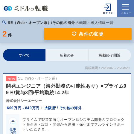
SE（Web・オープン系）/その他の海外
の転職・求人情報一覧
2
条件の変更
件
すべて
新着のみ
掲載終了間近
掲載期間：26/08/07～26/08/20
SE（Web・オープン系）
NEW
開発エンジニア（海外勤務の可能性あり）■プライム9
9％/賞与3回/平均勤続14.2年
株式会社シーエーシー
600万円～849万円
大阪府 / その他の海外
プライムで製造業向けオープン系システム開発のプロジェク
トを企画・設計・開発から運用・保守までフルラインサポー
トいただきま…
仕事
内容