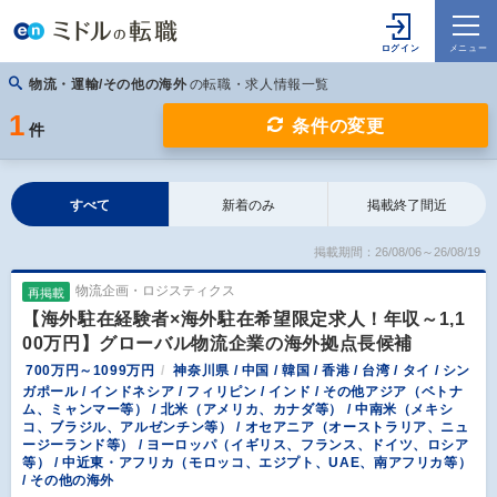
物流・運輸/その他の海外
の転職・求人情報一覧
1
条件の変更
件
すべて
新着のみ
掲載終了間近
掲載期間：26/08/06～26/08/19
物流企画・ロジスティクス
再掲載
【海外駐在経験者×海外駐在希望限定求人！年収～1,1
00万円】グローバル物流企業の海外拠点長候補
700万円～1099万円
神奈川県 / 中国 / 韓国 / 香港 / 台湾 / タイ / シン
ガポール / インドネシア / フィリピン / インド / その他アジア（ベトナ
ム、ミャンマー等） / 北米（アメリカ、カナダ等） / 中南米（メキシ
コ、ブラジル、アルゼンチン等） / オセアニア（オーストラリア、ニュ
ージーランド等） / ヨーロッパ（イギリス、フランス、ドイツ、ロシア
等） / 中近東・アフリカ（モロッコ、エジプト、UAE、南アフリカ等）
/ その他の海外