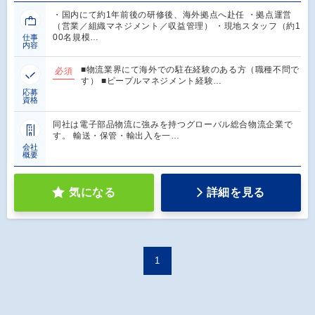
・国内にて約1年前後の研修後、海外拠点へ赴任 ・拠点運営
（営業／組織マネジメント／収益管理） ・現地スタッフ（約1
00名規模…
仕事
内容
■物流業界にて海外での駐在経験のある⽅（職種不問で
必須
す） ■ピープルマネジメント経験…
応募
資格
同社は電子部品物流に強みを持つグローバル総合物流企業で
す。 輸送・保管・輸出入を一…
会社
概要
気になる
詳細を見る
1