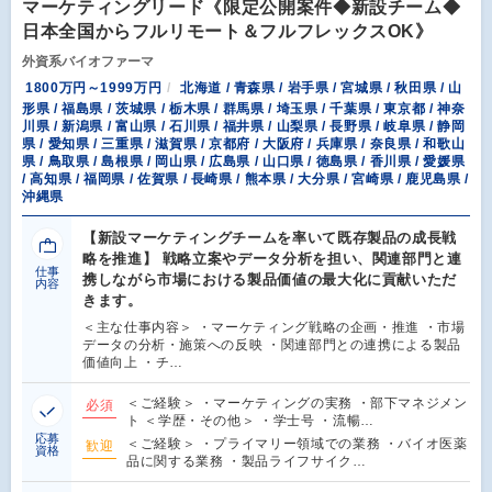
マーケティングリード《限定公開案件◆新設チーム◆
日本全国からフルリモート＆フルフレックスOK》
外資系バイオファーマ
1800万円～1999万円
北海道 / 青森県 / 岩手県 / 宮城県 / 秋田県 / 山
形県 / 福島県 / 茨城県 / 栃木県 / 群馬県 / 埼玉県 / 千葉県 / 東京都 / 神奈
川県 / 新潟県 / 富山県 / 石川県 / 福井県 / 山梨県 / 長野県 / 岐阜県 / 静岡
県 / 愛知県 / 三重県 / 滋賀県 / 京都府 / 大阪府 / 兵庫県 / 奈良県 / 和歌山
県 / 鳥取県 / 島根県 / 岡山県 / 広島県 / 山口県 / 徳島県 / 香川県 / 愛媛県
/ 高知県 / 福岡県 / 佐賀県 / 長崎県 / 熊本県 / 大分県 / 宮崎県 / 鹿児島県 /
沖縄県
【新設マーケティングチームを率いて既存製品の成長戦
略を推進】 戦略立案やデータ分析を担い、関連部門と連
仕事
携しながら市場における製品価値の最大化に貢献いただ
内容
きます。
＜主な仕事内容＞ ・マーケティング戦略の企画・推進 ・市場
データの分析・施策への反映 ・関連部門との連携による製品
価値向上 ・チ…
＜ご経験＞ ・マーケティングの実務 ・部下マネジメン
必須
ト ＜学歴・その他＞ ・学士号 ・流暢…
応募
＜ご経験＞ ・プライマリー領域での業務 ・バイオ医薬
歓迎
資格
品に関する業務 ・製品ライフサイク…