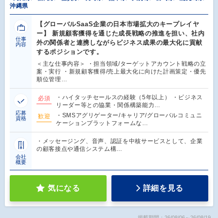
沖縄県
【グローバルSaaS企業の日本市場拡大のキープレイヤ
ー】 新規顧客獲得を通じた成長戦略の推進を担い、社内
仕事
外の関係者と連携しながらビジネス成果の最大化に貢献
内容
するポジションです。
＜主な仕事内容＞ ・担当領域/ターゲットアカウント戦略の立
案・実行 ・新規顧客獲得/売上最大化に向けた計画策定・優先
順位管理…
・ハイタッチセールスの経験（5年以上） ・ビジネス
必須
リーダー等との協業・関係構築能力…
応募
・SMSアグリゲーター/キャリア/グローバルコミュニ
歓迎
資格
ケーションプラットフォームな…
・メッセージング、音声、認証を中核サービスとして、企業
の顧客接点や通信システム構…
会社
概要
気になる
詳細を見る
掲載期間：26/08/06～26/08/19