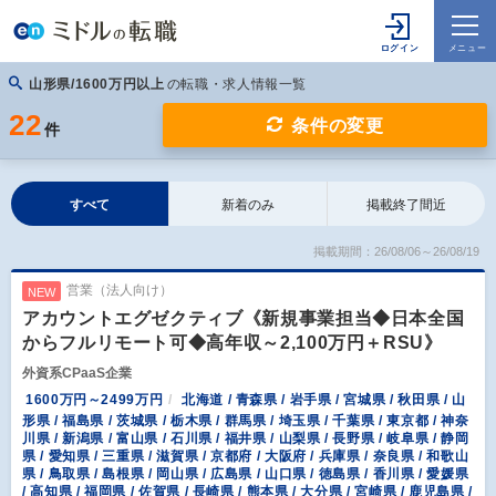
山形県/1600万円以上
の転職・求人情報一覧
22
条件の変更
件
すべて
新着のみ
掲載終了間近
掲載期間：26/08/06～26/08/19
営業（法人向け）
NEW
アカウントエグゼクティブ《新規事業担当◆日本全国
からフルリモート可◆高年収～2,100万円＋RSU》
外資系CPaaS企業
1600万円～2499万円
北海道 / 青森県 / 岩手県 / 宮城県 / 秋田県 / 山
形県 / 福島県 / 茨城県 / 栃木県 / 群馬県 / 埼玉県 / 千葉県 / 東京都 / 神奈
川県 / 新潟県 / 富山県 / 石川県 / 福井県 / 山梨県 / 長野県 / 岐阜県 / 静岡
県 / 愛知県 / 三重県 / 滋賀県 / 京都府 / 大阪府 / 兵庫県 / 奈良県 / 和歌山
県 / 鳥取県 / 島根県 / 岡山県 / 広島県 / 山口県 / 徳島県 / 香川県 / 愛媛県
/ 高知県 / 福岡県 / 佐賀県 / 長崎県 / 熊本県 / 大分県 / 宮崎県 / 鹿児島県 /