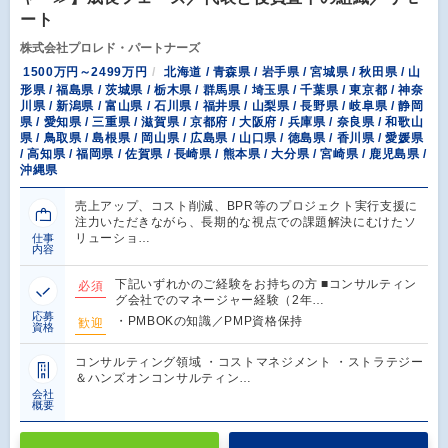
ート
株式会社プロレド・パートナーズ
1500万円～2499万円
北海道 / 青森県 / 岩手県 / 宮城県 / 秋田県 / 山
形県 / 福島県 / 茨城県 / 栃木県 / 群馬県 / 埼玉県 / 千葉県 / 東京都 / 神奈
川県 / 新潟県 / 富山県 / 石川県 / 福井県 / 山梨県 / 長野県 / 岐阜県 / 静岡
県 / 愛知県 / 三重県 / 滋賀県 / 京都府 / 大阪府 / 兵庫県 / 奈良県 / 和歌山
県 / 鳥取県 / 島根県 / 岡山県 / 広島県 / 山口県 / 徳島県 / 香川県 / 愛媛県
/ 高知県 / 福岡県 / 佐賀県 / 長崎県 / 熊本県 / 大分県 / 宮崎県 / 鹿児島県 /
沖縄県
売上アップ、コスト削減、BPR等のプロジェクト実行支援に
注力いただきながら、長期的な視点での課題解決にむけたソ
リューショ…
仕事
内容
下記いずれかのご経験をお持ちの方 ■コンサルティン
必須
グ会社でのマネージャー経験（2年…
応募
・PMBOKの知識／PMP資格保持
歓迎
資格
コンサルティング領域 ・コストマネジメント ・ストラテジー
＆ハンズオンコンサルティン…
会社
概要