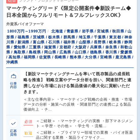
ブランド・プロダクトマネージャー
NEW
マーケティングリード《限定公開案件◆新設チーム◆
日本全国からフルリモート＆フルフレックスOK》
外資系バイオファーマ
1800万円～1999万円
北海道 / 青森県 / 岩手県 / 宮城県 / 秋田県 / 山
形県 / 福島県 / 茨城県 / 栃木県 / 群馬県 / 埼玉県 / 千葉県 / 東京都 / 神奈
川県 / 新潟県 / 富山県 / 石川県 / 福井県 / 山梨県 / 長野県 / 岐阜県 / 静岡
県 / 愛知県 / 三重県 / 滋賀県 / 京都府 / 大阪府 / 兵庫県 / 奈良県 / 和歌山
県 / 鳥取県 / 島根県 / 岡山県 / 広島県 / 山口県 / 徳島県 / 香川県 / 愛媛県
/ 高知県 / 福岡県 / 佐賀県 / 長崎県 / 熊本県 / 大分県 / 宮崎県 / 鹿児島県 /
沖縄県
【新設マーケティングチームを率いて既存製品の成長戦
略を推進】 戦略立案やデータ分析を担い、関連部門と連
仕事
携しながら市場における製品価値の最大化に貢献いただ
内容
きます。
＜主な仕事内容＞ ・マーケティング戦略の企画・推進 ・市場
データの分析・施策への反映 ・関連部門との連携による製品
価値向上 ・チ…
＜ご経験＞ ・マーケティングの実務 ・部下マネジメン
必須
ト ＜学歴・その他＞ ・学士号 ・流暢…
応募
＜ご経験＞ ・プライマリー領域での業務 ・バイオ医薬
歓迎
資格
品に関する業務 ・製品ライフサイク…