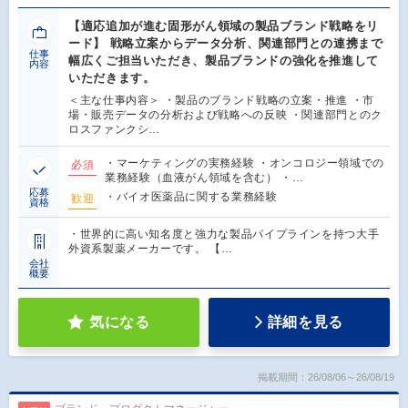
【適応追加が進む固形がん領域の製品ブランド戦略をリ
ード】 戦略立案からデータ分析、関連部門との連携まで
仕事
幅広くご担当いただき、製品ブランドの強化を推進して
内容
いただきます。
＜主な仕事内容＞ ・製品のブランド戦略の立案・推進 ・市
場・販売データの分析および戦略への反映 ・関連部門とのク
ロスファンクシ…
・マーケティングの実務経験 ・オンコロジー領域での
必須
業務経験（血液がん領域を含む） ・…
応募
・バイオ医薬品に関する業務経験
歓迎
資格
・世界的に高い知名度と強力な製品パイプラインを持つ大手
外資系製薬メーカーです。 【…
会社
概要
気になる
詳細を見る
掲載期間：26/08/06～26/08/19