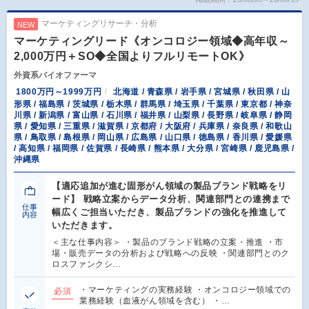
マーケティングリサーチ・分析
NEW
マーケティングリード《オンコロジー領域◆高年収～
2,000万円＋SO◆全国よりフルリモートOK》
外資系バイオファーマ
1800万円～1999万円
北海道 / 青森県 / 岩手県 / 宮城県 / 秋田県 / 山
形県 / 福島県 / 茨城県 / 栃木県 / 群馬県 / 埼玉県 / 千葉県 / 東京都 / 神奈
川県 / 新潟県 / 富山県 / 石川県 / 福井県 / 山梨県 / 長野県 / 岐阜県 / 静岡
県 / 愛知県 / 三重県 / 滋賀県 / 京都府 / 大阪府 / 兵庫県 / 奈良県 / 和歌山
県 / 鳥取県 / 島根県 / 岡山県 / 広島県 / 山口県 / 徳島県 / 香川県 / 愛媛県
/ 高知県 / 福岡県 / 佐賀県 / 長崎県 / 熊本県 / 大分県 / 宮崎県 / 鹿児島県 /
沖縄県
【適応追加が進む固形がん領域の製品ブランド戦略をリ
ード】 戦略立案からデータ分析、関連部門との連携まで
仕事
幅広くご担当いただき、製品ブランドの強化を推進して
内容
いただきます。
＜主な仕事内容＞ ・製品のブランド戦略の立案・推進 ・市
場・販売データの分析および戦略への反映 ・関連部門とのク
ロスファンクシ…
・マーケティングの実務経験 ・オンコロジー領域での
必須
業務経験（血液がん領域を含む） ・…