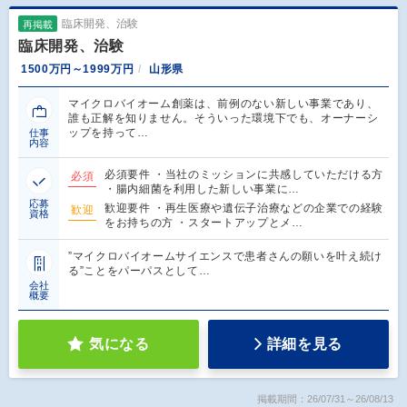
臨床開発、治験
再掲載
臨床開発、治験
1500万円～1999万円
山形県
マイクロバイオーム創薬は、前例のない新しい事業であり、
誰も正解を知りません。そういった環境下でも、オーナーシ
ップを持って…
仕事
内容
必須要件 ・当社のミッションに共感していただける方
必須
・腸内細菌を利用した新しい事業に…
応募
歓迎要件 ・再生医療や遺伝子治療などの企業での経験
歓迎
資格
をお持ちの方 ・スタートアップとメ…
”マイクロバイオームサイエンスで患者さんの願いを叶え続け
る”ことをパーパスとして…
会社
概要
気になる
詳細を見る
掲載期間：26/07/31～26/08/13