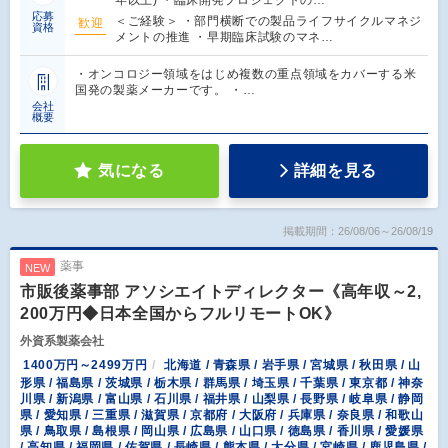
応募
＜ご経験＞ ・部門横断での製品ライフサイクルマネジ
歓迎
資格
メントの推進 ・早期臨床試験のマネ…
・オンコロジー領域をはじめ複数の重点領域をカバーする米
国発の製薬メーカーです。 ・…
会社
概要
気になる
詳細を見る
掲載期間：26/08/06～26/08/19
薬事
NEW
市販後薬事部 アソシエイトディレクター《高年収～2,
200万円◆日本全国からフルリモートOK》
外資系製薬会社
1400万円～2499万円
北海道 / 青森県 / 岩手県 / 宮城県 / 秋田県 / 山
形県 / 福島県 / 茨城県 / 栃木県 / 群馬県 / 埼玉県 / 千葉県 / 東京都 / 神奈
川県 / 新潟県 / 富山県 / 石川県 / 福井県 / 山梨県 / 長野県 / 岐阜県 / 静岡
県 / 愛知県 / 三重県 / 滋賀県 / 京都府 / 大阪府 / 兵庫県 / 奈良県 / 和歌山
県 / 鳥取県 / 島根県 / 岡山県 / 広島県 / 山口県 / 徳島県 / 香川県 / 愛媛県
/ 高知県 / 福岡県 / 佐賀県 / 長崎県 / 熊本県 / 大分県 / 宮崎県 / 鹿児島県 /