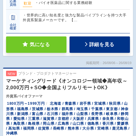
応募
・バイオ医薬品に関する業務経験
歓迎
資格
・世界的に高い知名度と強力な製品パイプラインを持つ大手
外資系製薬メーカーです。 【…
会社
概要
気になる
詳細を見る
掲載期間：26/08/06～26/08/19
ブランド・プロダクトマネージャー
NEW
マーケティングリード《オンコロジー領域◆高年収～
2,000万円＋SO◆全国よりフルリモートOK》
外資系バイオファーマ
1800万円～1999万円
北海道 / 青森県 / 岩手県 / 宮城県 / 秋田県 / 山
形県 / 福島県 / 茨城県 / 栃木県 / 群馬県 / 埼玉県 / 千葉県 / 東京都 / 神奈
川県 / 新潟県 / 富山県 / 石川県 / 福井県 / 山梨県 / 長野県 / 岐阜県 / 静岡
県 / 愛知県 / 三重県 / 滋賀県 / 京都府 / 大阪府 / 兵庫県 / 奈良県 / 和歌山
県 / 鳥取県 / 島根県 / 岡山県 / 広島県 / 山口県 / 徳島県 / 香川県 / 愛媛県
/ 高知県 / 福岡県 / 佐賀県 / 長崎県 / 熊本県 / 大分県 / 宮崎県 / 鹿児島県 /
沖縄県