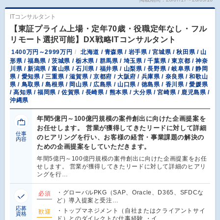
ITコンサルタント
【東証プライム上場・定年70歳・役職定年なし・フル
リモート選択可能】DX戦略ITコンサルタント
1400万円～2999万円
北海道 / 青森県 / 岩手県 / 宮城県 / 秋田県 / 山
形県 / 福島県 / 茨城県 / 栃木県 / 群馬県 / 埼玉県 / 千葉県 / 東京都 / 神奈
川県 / 新潟県 / 富山県 / 石川県 / 福井県 / 山梨県 / 長野県 / 岐阜県 / 静岡
県 / 愛知県 / 三重県 / 滋賀県 / 京都府 / 大阪府 / 兵庫県 / 奈良県 / 和歌山
県 / 鳥取県 / 島根県 / 岡山県 / 広島県 / 山口県 / 徳島県 / 香川県 / 愛媛県
/ 高知県 / 福岡県 / 佐賀県 / 長崎県 / 熊本県 / 大分県 / 宮崎県 / 鹿児島県 /
沖縄県
年間5億円～100億円規模の案件創出に向けた企画提案を
お任せします。 営業が獲得してきたリードに対して詳細
仕事
のヒアリングを行い、お客様の経営・事業課題の解決の
内容
ための企画提案をしていただきます。
年間5億円～100億円規模の案件創出に向けた企画提案をお任
せします。 営業が獲得してきたリードに対して詳細のヒアリ
ングを行…
・グローバルPKG（SAP、Oracle、D365、SFDCな
必須
ど）導入提案と受注…
応募
・トップマネジメント（自社またはクライアントサイ
歓迎
資格
ド）とのダイレクトな仕事経験 ・イ…