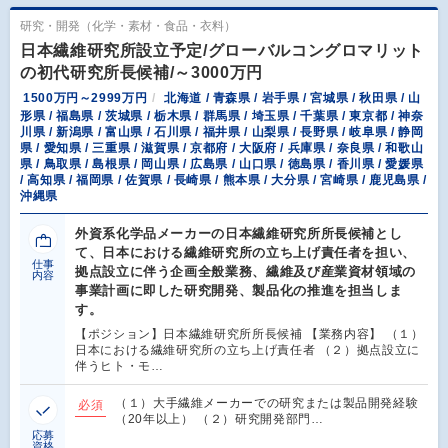
研究・開発（化学・素材・食品・衣料）
日本繊維研究所設立予定/グローバルコングロマリット
の初代研究所長候補/～3000万円
1500万円～2999万円
北海道 / 青森県 / 岩手県 / 宮城県 / 秋田県 / 山
形県 / 福島県 / 茨城県 / 栃木県 / 群馬県 / 埼玉県 / 千葉県 / 東京都 / 神奈
川県 / 新潟県 / 富山県 / 石川県 / 福井県 / 山梨県 / 長野県 / 岐阜県 / 静岡
県 / 愛知県 / 三重県 / 滋賀県 / 京都府 / 大阪府 / 兵庫県 / 奈良県 / 和歌山
県 / 鳥取県 / 島根県 / 岡山県 / 広島県 / 山口県 / 徳島県 / 香川県 / 愛媛県
/ 高知県 / 福岡県 / 佐賀県 / 長崎県 / 熊本県 / 大分県 / 宮崎県 / 鹿児島県 /
沖縄県
外資系化学品メーカーの日本繊維研究所所長候補とし
て、日本における繊維研究所の立ち上げ責任者を担い、
仕事
拠点設立に伴う企画全般業務、繊維及び産業資材領域の
内容
事業計画に即した研究開発、製品化の推進を担当しま
す。
【ポジション】日本繊維研究所所長候補 【業務内容】 （１）
日本における繊維研究所の立ち上げ責任者 （２）拠点設立に
伴うヒト・モ…
（１）大手繊維メーカーでの研究または製品開発経験
必須
（20年以上） （２）研究開発部門…
応募
資格