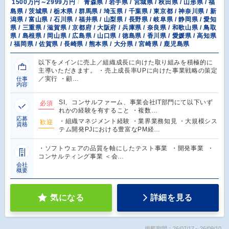
1500万円～2999万円
青森県 / 岩手県 / 宮城県 / 秋田県 / 山形県 / 福
島県 / 茨城県 / 栃木県 / 群馬県 / 埼玉県 / 千葉県 / 東京都 / 神奈川県 / 新
潟県 / 富山県 / 石川県 / 福井県 / 山梨県 / 長野県 / 岐阜県 / 静岡県 / 愛知
県 / 三重県 / 滋賀県 / 京都府 / 大阪府 / 兵庫県 / 奈良県 / 和歌山県 / 鳥取
県 / 島根県 / 岡山県 / 広島県 / 山口県 / 徳島県 / 香川県 / 愛媛県 / 高知県
/ 福岡県 / 佐賀県 / 長崎県 / 熊本県 / 大分県 / 宮崎県 / 鹿児島県
以下をメインに売上／組織成長に向けた取り組みを積極的に
主導いただきます。 ・売上成長率UPに向けた事業戦略の策定
／実行 ・顧…
仕事
内容
SI、コンサルファーム、事業会社IT部門にて以下いず
必須
れかの経験を有すること ・複数…
応募
・組織マネジメント経験 ・業界業務知見 ・大規模シス
歓迎
資格
テム開発PJにおける豊富なPM経…
・ソフトウェアの品質を軸にしたテスト事業 ・開発事業 ・
コンサルティング事業 ＜会…
会社
概要
気になる
詳細を見る
掲載期間：26/07/17～26/09/10