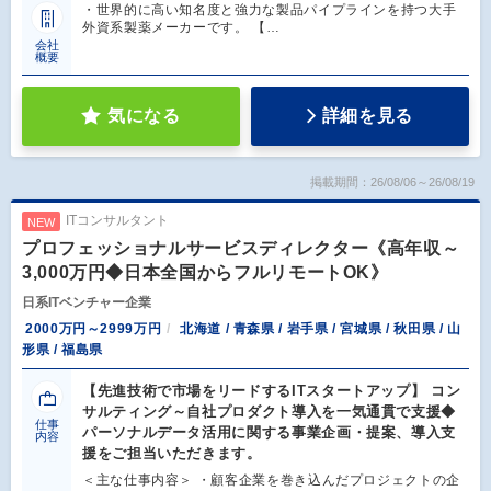
・世界的に高い知名度と強力な製品パイプラインを持つ大手
外資系製薬メーカーです。 【…
会社
概要
気になる
詳細を見る
掲載期間：26/08/06～26/08/19
ITコンサルタント
NEW
プロフェッショナルサービスディレクター《高年収～
3,000万円◆日本全国からフルリモートOK》
日系ITベンチャー企業
2000万円～2999万円
北海道 / 青森県 / 岩手県 / 宮城県 / 秋田県 / 山
形県 / 福島県
【先進技術で市場をリードするITスタートアップ】 コン
サルティング～自社プロダクト導入を一気通貫で支援◆
仕事
パーソナルデータ活用に関する事業企画・提案、導入支
内容
援をご担当いただきます。
＜主な仕事内容＞ ・顧客企業を巻き込んだプロジェクトの企