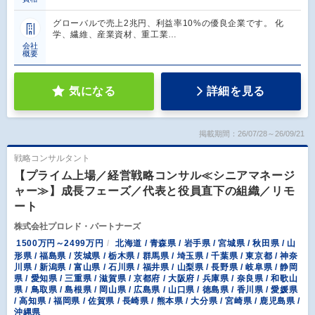
グローバルで売上2兆円、利益率10%の優良企業です。 化
学、繊維、産業資材、重工業…
会社
概要
気になる
詳細を見る
掲載期間：26/07/28～26/09/21
戦略コンサルタント
【プライム上場／経営戦略コンサル≪シニアマネージ
ャー≫】成長フェーズ／代表と役員直下の組織／リモ
ート
株式会社プロレド・パートナーズ
1500万円～2499万円
北海道 / 青森県 / 岩手県 / 宮城県 / 秋田県 / 山
形県 / 福島県 / 茨城県 / 栃木県 / 群馬県 / 埼玉県 / 千葉県 / 東京都 / 神奈
川県 / 新潟県 / 富山県 / 石川県 / 福井県 / 山梨県 / 長野県 / 岐阜県 / 静岡
県 / 愛知県 / 三重県 / 滋賀県 / 京都府 / 大阪府 / 兵庫県 / 奈良県 / 和歌山
県 / 鳥取県 / 島根県 / 岡山県 / 広島県 / 山口県 / 徳島県 / 香川県 / 愛媛県
/ 高知県 / 福岡県 / 佐賀県 / 長崎県 / 熊本県 / 大分県 / 宮崎県 / 鹿児島県 /
沖縄県