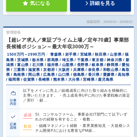
気になる
詳細を見る
掲載期間：26/06/16～26/08/10
管理部長
【超レア求人／東証プライム上場／定年70歳】事業部
長候補ポジション～最大年収3000万～
1500万円～2999万円
青森県 / 岩手県 / 宮城県 / 秋田県 / 山形県 / 福
島県 / 茨城県 / 栃木県 / 群馬県 / 埼玉県 / 千葉県 / 東京都 / 神奈川県 / 新
潟県 / 富山県 / 石川県 / 福井県 / 山梨県 / 長野県 / 岐阜県 / 静岡県 / 愛知
県 / 三重県 / 滋賀県 / 京都府 / 大阪府 / 兵庫県 / 奈良県 / 和歌山県 / 鳥取
県 / 島根県 / 岡山県 / 広島県 / 山口県 / 徳島県 / 香川県 / 愛媛県 / 高知県
/ 福岡県 / 佐賀県 / 長崎県 / 熊本県 / 大分県 / 宮崎県 / 鹿児島県
以下をメインに売上／組織成長に向けた取り組みを積極的に
主導いただきます。 ・売上成長率UPに向けた事業戦略の策定
／実行 ・顧…
仕事
内容
SI、コンサルファーム、事業会社IT部門にて以下いず
必須
れかの経験を有すること ・複数…
応募
・組織マネジメント経験 ・業界業務知見 ・大規模シス
歓迎
資格
テム開発PJにおける豊富なPM経…