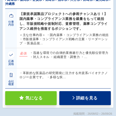
沖縄県
【新規承認製品プロジェクトへの参画チャンスあり！】
国内薬事・コンプライアンス業務を裁量をもって統括
仕事
し、市販後戦略や規制対応、査察管理、薬事コンプライ
内容
アンス維持を推進するポジションです。
＜主な仕事内容＞ ・国内薬事・コンプライアンス業務の統括
・市販後薬事・コンプライアンス戦略の立案・リーダーシッ
プ ・医薬品規…
・迅速な環境での自律的業務遂行力と優先順位管理力
必須
・対人スキル ・組織運営・調整力 ・…
応募
資格
・革新的な医薬品の研究開発に注力する外資系バイオテクノ
ロジー企業です。 ・多様な疾…
会社
概要
気になる
詳細を見る
掲載期間：26/08/02～26/09/26