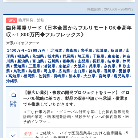
掲載期間：26/08/06～26/08/19
臨床開発、治験
NEW
臨床開発リード《日本全国からフルリモートOK◆高年
収～1,800万円◆フルフレックス》
米系バイオファーマ
1400万円～1799万円
北海道 / 青森県 / 岩手県 / 宮城県 / 秋田県 / 山
形県 / 福島県 / 茨城県 / 栃木県 / 群馬県 / 埼玉県 / 千葉県 / 東京都 / 神奈
川県 / 新潟県 / 富山県 / 石川県 / 福井県 / 山梨県 / 長野県 / 岐阜県 / 静岡
県 / 愛知県 / 三重県 / 滋賀県 / 京都府 / 大阪府 / 兵庫県 / 奈良県 / 和歌山
県 / 鳥取県 / 島根県 / 岡山県 / 広島県 / 山口県 / 徳島県 / 香川県 / 愛媛県
/ 高知県 / 福岡県 / 佐賀県 / 長崎県 / 熊本県 / 大分県 / 宮崎県 / 鹿児島県 /
沖縄県
【幅広い薬剤・複数の開発プロジェクトをリード】 グロ
ーバル戦略に基づき、製品の薬事申請から承認・償還ま
仕事
でを推進していただきます。
内容
＜主な仕事内容＞ ・グローバル計画を基にした国内臨床開発
計画の策定 ・臨床開発計画・試験デザインへの国内臨床・医
学的インプッ…
＜ご経験＞ ・バイオ医薬品業界における臨床開発（5
必須
年以上) ・臨床開発プロジェクトの…