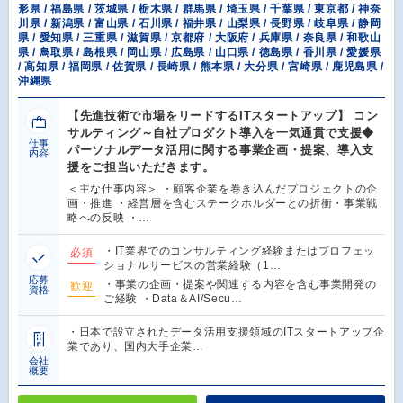
形県 / 福島県 / 茨城県 / 栃木県 / 群馬県 / 埼玉県 / 千葉県 / 東京都 / 神奈
川県 / 新潟県 / 富山県 / 石川県 / 福井県 / 山梨県 / 長野県 / 岐阜県 / 静岡
県 / 愛知県 / 三重県 / 滋賀県 / 京都府 / 大阪府 / 兵庫県 / 奈良県 / 和歌山
県 / 鳥取県 / 島根県 / 岡山県 / 広島県 / 山口県 / 徳島県 / 香川県 / 愛媛県
/ 高知県 / 福岡県 / 佐賀県 / 長崎県 / 熊本県 / 大分県 / 宮崎県 / 鹿児島県 /
沖縄県
【先進技術で市場をリードするITスタートアップ】 コン
サルティング～自社プロダクト導入を一気通貫で支援◆
仕事
パーソナルデータ活用に関する事業企画・提案、導入支
内容
援をご担当いただきます。
＜主な仕事内容＞ ・顧客企業を巻き込んだプロジェクトの企
画・推進 ・経営層を含むステークホルダーとの折衝・事業戦
略への反映 ・…
・IT業界でのコンサルティング経験またはプロフェッ
必須
ショナルサービスの営業経験（1…
応募
・事業の企画・提案や関連する内容を含む事業開発の
歓迎
資格
ご経験 ・Data＆AI/Secu…
・日本で設立されたデータ活用支援領域のITスタートアップ企
業であり、国内大手企業…
会社
概要