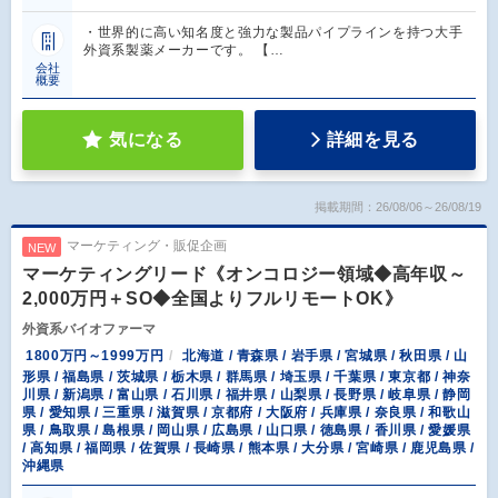
・世界的に高い知名度と強力な製品パイプラインを持つ大手
外資系製薬メーカーです。 【…
会社
概要
気になる
詳細を見る
掲載期間：26/08/06～26/08/19
マーケティング・販促企画
NEW
マーケティングリード《オンコロジー領域◆高年収～
2,000万円＋SO◆全国よりフルリモートOK》
外資系バイオファーマ
1800万円～1999万円
北海道 / 青森県 / 岩手県 / 宮城県 / 秋田県 / 山
形県 / 福島県 / 茨城県 / 栃木県 / 群馬県 / 埼玉県 / 千葉県 / 東京都 / 神奈
川県 / 新潟県 / 富山県 / 石川県 / 福井県 / 山梨県 / 長野県 / 岐阜県 / 静岡
県 / 愛知県 / 三重県 / 滋賀県 / 京都府 / 大阪府 / 兵庫県 / 奈良県 / 和歌山
県 / 鳥取県 / 島根県 / 岡山県 / 広島県 / 山口県 / 徳島県 / 香川県 / 愛媛県
/ 高知県 / 福岡県 / 佐賀県 / 長崎県 / 熊本県 / 大分県 / 宮崎県 / 鹿児島県 /
沖縄県