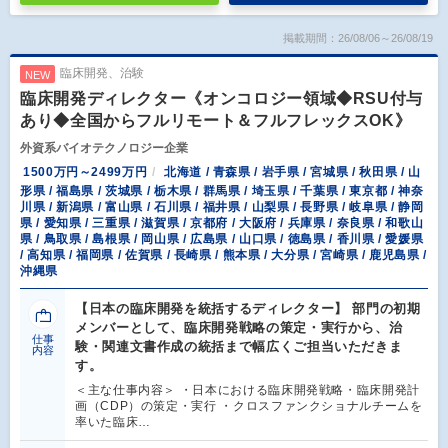
掲載期間：26/08/06～26/08/19
臨床開発、治験
NEW
臨床開発ディレクター《オンコロジー領域◆RSU付与
あり◆全国からフルリモート＆フルフレックスOK》
外資系バイオテクノロジー企業
1500万円～2499万円
北海道 / 青森県 / 岩手県 / 宮城県 / 秋田県 / 山
形県 / 福島県 / 茨城県 / 栃木県 / 群馬県 / 埼玉県 / 千葉県 / 東京都 / 神奈
川県 / 新潟県 / 富山県 / 石川県 / 福井県 / 山梨県 / 長野県 / 岐阜県 / 静岡
県 / 愛知県 / 三重県 / 滋賀県 / 京都府 / 大阪府 / 兵庫県 / 奈良県 / 和歌山
県 / 鳥取県 / 島根県 / 岡山県 / 広島県 / 山口県 / 徳島県 / 香川県 / 愛媛県
/ 高知県 / 福岡県 / 佐賀県 / 長崎県 / 熊本県 / 大分県 / 宮崎県 / 鹿児島県 /
沖縄県
【日本の臨床開発を統括するディレクター】 部門の初期
メンバーとして、臨床開発戦略の策定・実行から、治
仕事
験・関連文書作成の統括まで幅広くご担当いただきま
内容
す。
＜主な仕事内容＞ ・日本における臨床開発戦略・臨床開発計
画（CDP）の策定・実行 ・クロスファンクショナルチームを
率いた臨床…