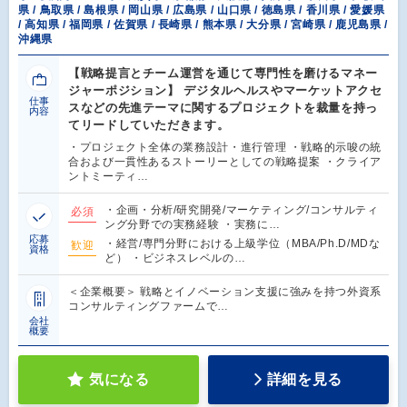
県 / 鳥取県 / 島根県 / 岡山県 / 広島県 / 山口県 / 徳島県 / 香川県 / 愛媛県
/ 高知県 / 福岡県 / 佐賀県 / 長崎県 / 熊本県 / 大分県 / 宮崎県 / 鹿児島県 /
沖縄県
【戦略提言とチーム運営を通じて専門性を磨けるマネー
ジャーポジション】 デジタルヘルスやマーケットアクセ
仕事
スなどの先進テーマに関するプロジェクトを裁量を持っ
内容
てリードしていただきます。
・プロジェクト全体の業務設計・進行管理 ・戦略的示唆の統
合および一貫性あるストーリーとしての戦略提案 ・クライア
ントミーティ…
・企画・分析/研究開発/マーケティング/コンサルティ
必須
ング分野での実務経験 ・実務に…
応募
・経営/専門分野における上級学位（MBA/Ph.D/MDな
歓迎
資格
ど） ・ビジネスレベルの…
＜企業概要＞ 戦略とイノベーション支援に強みを持つ外資系
コンサルティングファームで…
会社
概要
気になる
詳細を見る