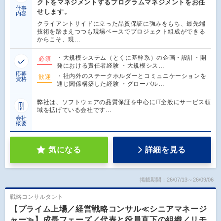
クトをマネジメントするプログラムマネジメントをお任
仕事
せします。
内容
クライアントサイドに立った品質保証に強みをもち、最先端
技術を踏まえつつも現場ベースでプロジェクト組成ができる
からこそ、現…
・大規模システム（とくに基幹系）の企画・設計・開
必須
発における責任者経験 ・大規模シス…
応募
・社内外のステークホルダーとコミュニケーションを
歓迎
資格
通じ関係構築した経験 ・グローバル…
弊社は、ソフトウェアの品質保証を中心にIT全般にサービス領
域を拡げている会社です…
会社
概要
気になる
詳細を見る
掲載期間：26/07/13～26/09/06
戦略コンサルタント
【プライム上場／経営戦略コンサル≪シニアマネージ
ャー≫】成長フェーズ／代表と役員直下の組織／リモ