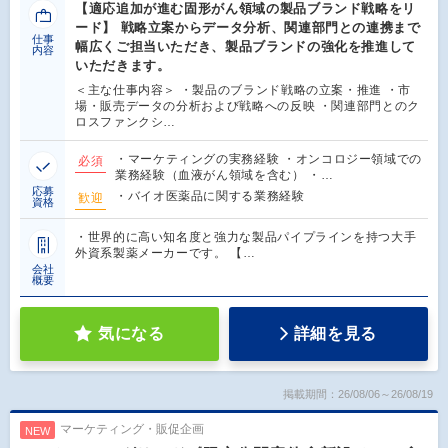
【適応追加が進む固形がん領域の製品ブランド戦略をリ
ード】 戦略立案からデータ分析、関連部門との連携まで
仕事
幅広くご担当いただき、製品ブランドの強化を推進して
内容
いただきます。
＜主な仕事内容＞ ・製品のブランド戦略の立案・推進 ・市
場・販売データの分析および戦略への反映 ・関連部門とのク
ロスファンクシ…
・マーケティングの実務経験 ・オンコロジー領域での
必須
業務経験（血液がん領域を含む） ・…
応募
・バイオ医薬品に関する業務経験
歓迎
資格
・世界的に高い知名度と強力な製品パイプラインを持つ大手
外資系製薬メーカーです。 【…
会社
概要
気になる
詳細を見る
掲載期間：26/08/06～26/08/19
マーケティング・販促企画
NEW