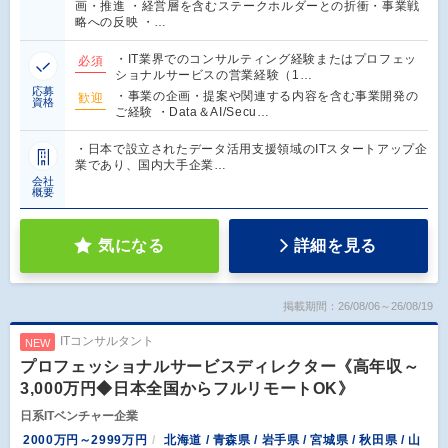
画・推進 ・経営層を含むステークホルダーとの折衝・事業戦
略への反映 ・…
・IT業界でのコンサルティング経験またはプロフェッ
必須
ショナルサービスの営業経験（1…
応募
・事業の企画・提案や関連する内容を含む事業開発の
歓迎
資格
ご経験 ・Data＆AI/Secu…
・日本で設立されたデータ活用支援領域のITスタートアップ企
業であり、国内大手企業…
会社
概要
気になる
詳細を見る
掲載期間：26/08/06～26/08/19
ITコンサルタント
NEW
プロフェッショナルサービスディレクター《高年収～
3,000万円◆日本全国からフルリモートOK》
日系ITベンチャー企業
2000万円～2999万円
北海道 / 青森県 / 岩手県 / 宮城県 / 秋田県 / 山