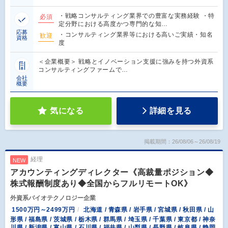
・戦略コンサルティング業界での豊富な実務経験 ・特
必須
定分野における高度かつ専門的な知…
応募
・コンサルティング業界等における高いご実績・知名
歓迎
資格
度
＜企業概要＞ 戦略とイノベーション支援に強みを持つ外資系
コンサルティングファームで…
会社
概要
気になる
詳細を見る
掲載期間：26/08/06～26/08/19
経理
NEW
アカウンティングディレクター《高裁量ポジション◆
株式報酬制度あり◆全国からフルリモートOK》
外資系バイオテクノロジー企業
1500万円～2499万円
北海道 / 青森県 / 岩手県 / 宮城県 / 秋田県 / 山
形県 / 福島県 / 茨城県 / 栃木県 / 群馬県 / 埼玉県 / 千葉県 / 東京都 / 神奈
川県 / 新潟県 / 富山県 / 石川県 / 福井県 / 山梨県 / 長野県 / 岐阜県 / 静岡