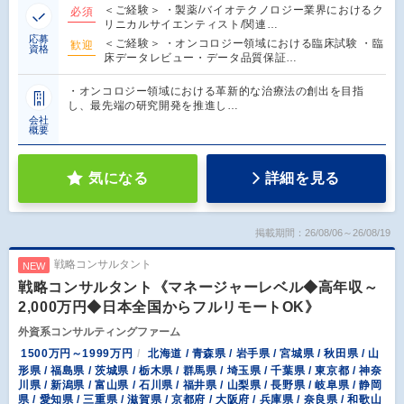
＜ご経験＞ ・製薬/バイオテクノロジー業界におけるク
必須
リニカルサイエンティスト/関連…
応募
＜ご経験＞ ・オンコロジー領域における臨床試験 ・臨
歓迎
資格
床データレビュー・データ品質保証…
・オンコロジー領域における革新的な治療法の創出を目指
し、最先端の研究開発を推進し…
会社
概要
気になる
詳細を見る
掲載期間：26/08/06～26/08/19
戦略コンサルタント
NEW
戦略コンサルタント《マネージャーレベル◆高年収～
2,000万円◆日本全国からフルリモートOK》
外資系コンサルティングファーム
1500万円～1999万円
北海道 / 青森県 / 岩手県 / 宮城県 / 秋田県 / 山
形県 / 福島県 / 茨城県 / 栃木県 / 群馬県 / 埼玉県 / 千葉県 / 東京都 / 神奈
川県 / 新潟県 / 富山県 / 石川県 / 福井県 / 山梨県 / 長野県 / 岐阜県 / 静岡
県 / 愛知県 / 三重県 / 滋賀県 / 京都府 / 大阪府 / 兵庫県 / 奈良県 / 和歌山