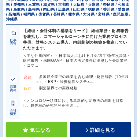
県 / 愛知県 / 三重県 / 滋賀県 / 京都府 / 大阪府 / 兵庫県 / 奈良県 / 和歌山
県 / 鳥取県 / 島根県 / 岡山県 / 広島県 / 山口県 / 徳島県 / 香川県 / 愛媛県
/ 高知県 / 福岡県 / 佐賀県 / 長崎県 / 熊本県 / 大分県 / 宮崎県 / 鹿児島県 /
沖縄県
【経理・会計体制の構築をリード】 経理業務・財務報告
を統括し、コマーシャルローンチに向けた業務プロセス
仕事
整備、財務システム導入、内部統制の構築を推進してい
内容
ただきます。
＜主な仕事内容＞ ・日本法人における月次/四半期/年次決算・
財務報告 ・米国GAAP・日本の法定要件に準拠した会計業務
・コマ…
・多国籍企業での就業を含む経理・財務経験（10年以
必須
上） ・ERP・経費精算システム…
応募
・製薬業界での実務経験
歓迎
資格
・オンコロジー領域における革新的な治療法の創出を目指
し、最先端の研究開発を推進し…
会社
概要
気になる
詳細を見る