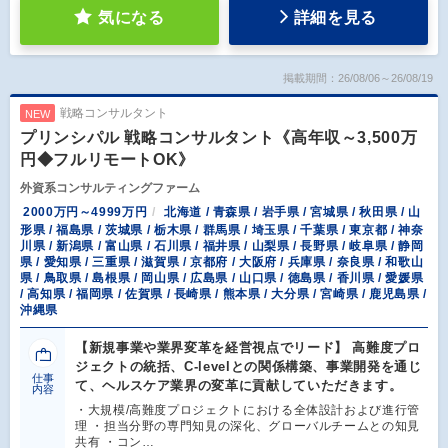
気になる
詳細を見る
掲載期間：26/08/06～26/08/19
戦略コンサルタント
NEW
プリンシパル 戦略コンサルタント《高年収～3,500万
円◆フルリモートOK》
外資系コンサルティングファーム
2000万円～4999万円
北海道 / 青森県 / 岩手県 / 宮城県 / 秋田県 / 山
形県 / 福島県 / 茨城県 / 栃木県 / 群馬県 / 埼玉県 / 千葉県 / 東京都 / 神奈
川県 / 新潟県 / 富山県 / 石川県 / 福井県 / 山梨県 / 長野県 / 岐阜県 / 静岡
県 / 愛知県 / 三重県 / 滋賀県 / 京都府 / 大阪府 / 兵庫県 / 奈良県 / 和歌山
県 / 鳥取県 / 島根県 / 岡山県 / 広島県 / 山口県 / 徳島県 / 香川県 / 愛媛県
/ 高知県 / 福岡県 / 佐賀県 / 長崎県 / 熊本県 / 大分県 / 宮崎県 / 鹿児島県 /
沖縄県
【新規事業や業界変革を経営視点でリード】 高難度プロ
ジェクトの統括、C-levelとの関係構築、事業開発を通じ
仕事
て、ヘルスケア業界の変革に貢献していただきます。
内容
・大規模/高難度プロジェクトにおける全体設計および進行管
理 ・担当分野の専門知見の深化、グローバルチームとの知見
共有 ・コン…