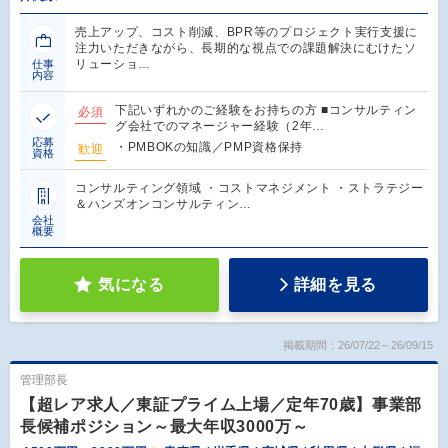
売上アップ、コスト削減、BPR等のプロジェクト実行支援に
注力いただきながら、長期的な視点での課題解決にむけたソ
リューショ…
仕事
内容
下記いずれかのご経験をお持ちの方 ■コンサルティン
必須
グ会社でのマネージャー経験（2年…
応募
・PMBOKの知識／PMP資格保持
歓迎
資格
コンサルティング領域 ・コストマネジメント ・ストラテジー
＆ハンズオンコンサルティン…
会社
概要
気になる
詳細を見る
掲載期間：26/07/22～26/09/15
管理部長
【超レア求人／東証プライム上場／定年70歳】事業部
長候補ポジション～最大年収3000万～