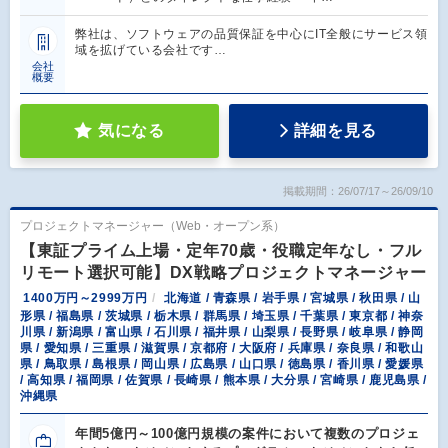
弊社は、ソフトウェアの品質保証を中心にIT全般にサービス領
域を拡げている会社です…
会社
概要
気になる
詳細を見る
掲載期間：26/07/17～26/09/10
プロジェクトマネージャー（Web・オープン系）
【東証プライム上場・定年70歳・役職定年なし・フル
リモート選択可能】DX戦略プロジェクトマネージャー
1400万円～2999万円
北海道 / 青森県 / 岩手県 / 宮城県 / 秋田県 / 山
形県 / 福島県 / 茨城県 / 栃木県 / 群馬県 / 埼玉県 / 千葉県 / 東京都 / 神奈
川県 / 新潟県 / 富山県 / 石川県 / 福井県 / 山梨県 / 長野県 / 岐阜県 / 静岡
県 / 愛知県 / 三重県 / 滋賀県 / 京都府 / 大阪府 / 兵庫県 / 奈良県 / 和歌山
県 / 鳥取県 / 島根県 / 岡山県 / 広島県 / 山口県 / 徳島県 / 香川県 / 愛媛県
/ 高知県 / 福岡県 / 佐賀県 / 長崎県 / 熊本県 / 大分県 / 宮崎県 / 鹿児島県 /
沖縄県
年間5億円～100億円規模の案件において複数のプロジェ