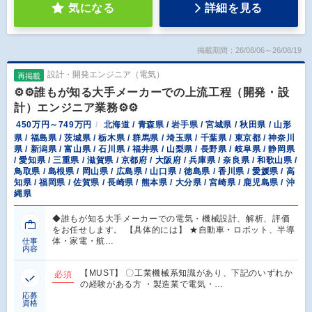
気になる
詳細を見る
掲載期間：26/08/06～26/08/19
設計・開発エンジニア（電気）
再掲載
⚙️⚙️誰もが知る大手メーカーでの上流工程（開発・設
計）エンジニア業務⚙️⚙️
450万円～749万円
北海道 / 青森県 / 岩手県 / 宮城県 / 秋田県 / 山形
県 / 福島県 / 茨城県 / 栃木県 / 群馬県 / 埼玉県 / 千葉県 / 東京都 / 神奈川
県 / 新潟県 / 富山県 / 石川県 / 福井県 / 山梨県 / 長野県 / 岐阜県 / 静岡県
/ 愛知県 / 三重県 / 滋賀県 / 京都府 / 大阪府 / 兵庫県 / 奈良県 / 和歌山県 /
鳥取県 / 島根県 / 岡山県 / 広島県 / 山口県 / 徳島県 / 香川県 / 愛媛県 / 高
知県 / 福岡県 / 佐賀県 / 長崎県 / 熊本県 / 大分県 / 宮崎県 / 鹿児島県 / 沖
縄県
◆誰もが知る大手メーカーでの電気・機械設計、解析、評価
をお任せします。 【具体的には】 ★自動車・ロボット、半導
体・家電・航…
仕事
内容
【MUST】 〇工業機械系知識があり、下記のいずれか
必須
の経験がある方 ・製造業で電気・…
応募
資格