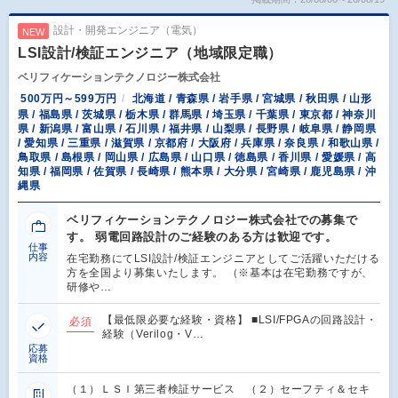
設計・開発エンジニア（電気）
NEW
LSI設計/検証エンジニア（地域限定職）
ベリフィケーションテクノロジー株式会社
500万円～599万円
北海道 / 青森県 / 岩手県 / 宮城県 / 秋田県 / 山形
県 / 福島県 / 茨城県 / 栃木県 / 群馬県 / 埼玉県 / 千葉県 / 東京都 / 神奈川
県 / 新潟県 / 富山県 / 石川県 / 福井県 / 山梨県 / 長野県 / 岐阜県 / 静岡県
/ 愛知県 / 三重県 / 滋賀県 / 京都府 / 大阪府 / 兵庫県 / 奈良県 / 和歌山県 /
鳥取県 / 島根県 / 岡山県 / 広島県 / 山口県 / 徳島県 / 香川県 / 愛媛県 / 高
知県 / 福岡県 / 佐賀県 / 長崎県 / 熊本県 / 大分県 / 宮崎県 / 鹿児島県 / 沖
縄県
ベリフィケーションテクノロジー株式会社での募集で
す。 弱電回路設計のご経験のある方は歓迎です。
仕事
内容
在宅勤務にてLSI設計/検証エンジニアとしてご活躍いただける
方を全国より募集いたします。 （※基本は在宅勤務ですが、
研修や…
【最低限必要な経験・資格】 ■LSI/FPGAの回路設計・
必須
経験（Verilog・V…
応募
資格
（１）ＬＳＩ第三者検証サービス （２）セーフティ＆セキ