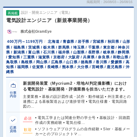
掲載期間：26/08/03～26/08/16
設計・開発エンジニア（電気）
再掲載
電気設計エンジニア（新規事業開発）
株式会社GramEye
400万円～1199万円
北海道 / 青森県 / 岩手県 / 宮城県 / 秋田県 / 山形
県 / 福島県 / 茨城県 / 栃木県 / 群馬県 / 埼玉県 / 千葉県 / 東京都 / 神奈川
県 / 新潟県 / 富山県 / 石川県 / 福井県 / 山梨県 / 長野県 / 岐阜県 / 静岡県
/ 愛知県 / 三重県 / 滋賀県 / 京都府 / 大阪府 / 兵庫県 / 奈良県 / 和歌山県 /
鳥取県 / 島根県 / 岡山県 / 広島県 / 山口県 / 徳島県 / 香川県 / 愛媛県 / 高
知県 / 福岡県 / 佐賀県 / 長崎県 / 熊本県 / 大分県 / 宮崎県 / 鹿児島県 / 沖
縄県
新規開発装置（Mycrium2・培地AI判定撮影機）におけ
る電気設計・基板開発・評価業務を担当いただきます。
仕事
内容
主要業務 • 基板の設計図作成・試作・動作確認 • 外注業者との
連携による基板製造および進捗管理 • 電気仕様書・電気回路
図の…
• 電気工学または関連分野の学士号 • 基板設計・回路図
必須
作成の実務経験 • 電気仕様…
応募
• ソフトウェアプログラムの自作経験 • SIer・基板メー
歓迎
資格
カーとのプロジェクトマ…