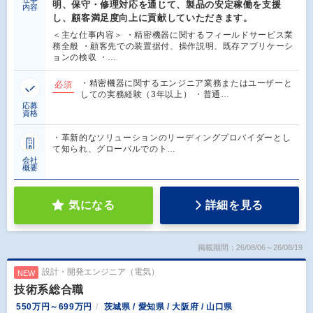
明、保守・修理対応を通じて、製品の安定稼働を支援
内容
し、顧客満足度向上に貢献していただきます。
＜主な仕事内容＞ ・精密機器に関するフィールドサービス業
務全般 ・顧客先での装置据付、操作説明、既存アプリケーシ
ョンの検収 ・…
・精密機器に関するエンジニア業務またはユーザーと
必須
しての実務経験（3年以上） ・普通…
応募
資格
・革新的なソリューションのリーディングプロバイダーとし
て知られ、グローバルでのト…
会社
概要
気になる
詳細を見る
掲載期間：26/08/06～26/08/19
設計・開発エンジニア（電気）
NEW
技術系総合職
550万円～699万円
茨城県 / 愛知県 / 大阪府 / 山口県