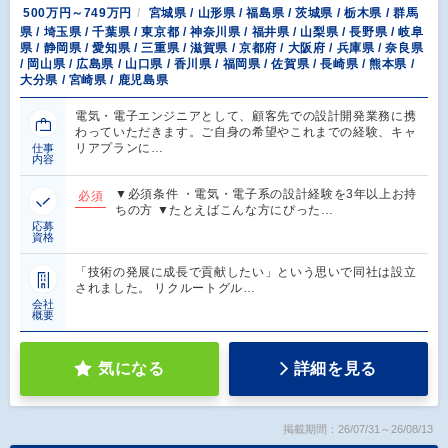
500万円～749万円
宮城県 / 山形県 / 福島県 / 茨城県 / 栃木県 / 群馬
県 / 埼玉県 / 千葉県 / 東京都 / 神奈川県 / 福井県 / 山梨県 / 長野県 / 岐阜
県 / 静岡県 / 愛知県 / 三重県 / 滋賀県 / 京都府 / 大阪府 / 兵庫県 / 奈良県
/ 岡山県 / 広島県 / 山口県 / 香川県 / 福岡県 / 佐賀県 / 長崎県 / 熊本県 /
大分県 / 宮崎県 / 鹿児島県
電気・電子エンジニアとして、顧客先での設計開発業務に携
わっていただきます。ご自身の希望やこれまでの経験、キャ
リアプランに…
仕事
内容
▼必須条件 ・電気・電子系の設計経験を3年以上お持
必須
ちの方 ▼たとえばこんな方にぴった…
応募
資格
「技術の発展に成長で貢献したい」という思いで同社は設立
されました。 リクルートグル…
会社
概要
気になる
詳細を見る
掲載期間：26/07/31～26/08/13