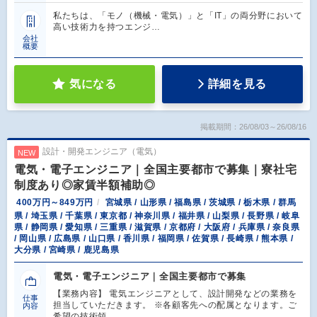
私たちは、「モノ（機械・電気）」と「IT」の両分野において
高い技術力を持つエンジ…
会社
概要
気になる
詳細を見る
掲載期間：26/08/03～26/08/16
設計・開発エンジニア（電気）
NEW
電気・電子エンジニア｜全国主要都市で募集｜寮社宅
制度あり◎家賃半額補助◎
400万円～849万円
宮城県 / 山形県 / 福島県 / 茨城県 / 栃木県 / 群馬
県 / 埼玉県 / 千葉県 / 東京都 / 神奈川県 / 福井県 / 山梨県 / 長野県 / 岐阜
県 / 静岡県 / 愛知県 / 三重県 / 滋賀県 / 京都府 / 大阪府 / 兵庫県 / 奈良県
/ 岡山県 / 広島県 / 山口県 / 香川県 / 福岡県 / 佐賀県 / 長崎県 / 熊本県 /
大分県 / 宮崎県 / 鹿児島県
電気・電子エンジニア｜全国主要都市で募集
【業務内容】 電気エンジニアとして、設計開発などの業務を
仕事
担当していただきます。 ※各顧客先への配属となります。ご
内容
希望の技術領…