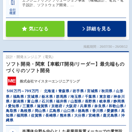
エンジニアリングソリューション事業 （機械設計、電気・電
子設計、ソフトウェア開発、…
会社
概要
気になる
詳細を見る
掲載期間：26/07/30～26/08/12
設計・開発エンジニア（電気）
ソフト開発・関東【車載IT開発/リーダー】最先端もの
づくりのソフト開発
株式会社マイスターエンジニアリング
500万円～799万円
北海道 / 青森県 / 岩手県 / 宮城県 / 秋田県 / 山形
県 / 福島県 / 茨城県 / 栃木県 / 群馬県 / 埼玉県 / 千葉県 / 東京都 / 神奈川
県 / 新潟県 / 富山県 / 石川県 / 福井県 / 山梨県 / 長野県 / 岐阜県 / 静岡県
/ 愛知県 / 三重県 / 滋賀県 / 京都府 / 大阪府 / 兵庫県 / 奈良県 / 和歌山県 /
鳥取県 / 島根県 / 岡山県 / 広島県 / 山口県 / 徳島県 / 香川県 / 愛媛県 / 高
知県 / 福岡県 / 佐賀県 / 長崎県 / 熊本県 / 大分県 / 宮崎県 / 鹿児島県 / 沖
縄県
半導体分野を中心とした産業用装置メーカーでの電気設