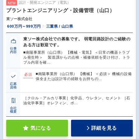
設計・開発エンジニア（電気）
NEW
プラントエンジニアリング・設備管理（山口）
東ソー株式会社
600万円～999万円
三重県 / 山口県
東ソー株式会社での募集です。 弱電回路設計のご経験の
ある方は歓迎です。
仕事
内容
■南陽事業所（山口県） 【機械・電気】 ＜日常の機器トラブ
ル発生時＞ 製造課からの点検・補修依頼を受け付け、トラ
ブル内容を確…
■南陽事業所（山口県） 【機械】 ＜必須＞ 機械の設備
必須
保全または設計等の経験をお持ちの…
応募
資格
［クロル・アルカリ事業］化学品、ウレタン、セメント ［石
油化学事業］オレフィン、ポ…
会社
概要
気になる
詳細を見る