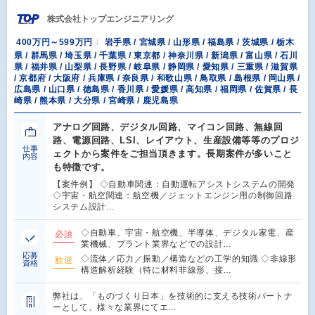
株式会社トップエンジニアリング
400万円～599万円
岩手県 / 宮城県 / 山形県 / 福島県 / 茨城県 / 栃木
県 / 群馬県 / 埼玉県 / 千葉県 / 東京都 / 神奈川県 / 新潟県 / 富山県 / 石川
県 / 福井県 / 山梨県 / 長野県 / 岐阜県 / 静岡県 / 愛知県 / 三重県 / 滋賀県
/ 京都府 / 大阪府 / 兵庫県 / 奈良県 / 和歌山県 / 鳥取県 / 島根県 / 岡山県 /
広島県 / 山口県 / 徳島県 / 香川県 / 愛媛県 / 高知県 / 福岡県 / 佐賀県 / 長
崎県 / 熊本県 / 大分県 / 宮崎県 / 鹿児島県
アナログ回路、デジタル回路、マイコン回路、無線回
路、電源回路、LSI、レイアウト、生産設備等等のプロジ
仕事
ェクトから案件をご担当頂きます。長期案件が多いこと
内容
も特徴です。
【案件例】 ◇自動車関連：自動運転アシストシステムの開発
◇宇宙・航空関連：航空機／ジェットエンジン用の制御回路
システム設計…
◇自動車、宇宙・航空機、半導体、デジタル家電、産
必須
業機械、プラント業界などでの設計…
応募
◇流体／応力／振動／構造などの工学的知識 ◇非線形
歓迎
資格
構造解析経験（特に材料非線形、接…
弊社は、「ものづくり日本」を技術的に支える技術パートナ
ーとして、様々な業界にてエ…