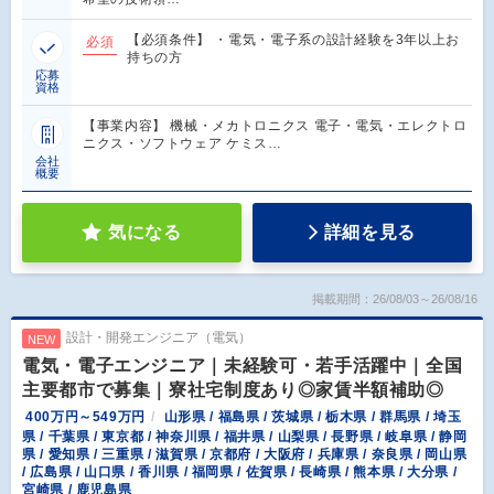
【必須条件】 ・電気・電子系の設計経験を3年以上お
必須
持ちの方
応募
資格
【事業内容】 機械・メカトロニクス 電子・電気・エレクトロ
ニクス・ソフトウェア ケミス…
会社
概要
気になる
詳細を見る
掲載期間：26/08/03～26/08/16
設計・開発エンジニア（電気）
NEW
電気・電子エンジニア｜未経験可・若手活躍中｜全国
主要都市で募集｜寮社宅制度あり◎家賃半額補助◎
400万円～549万円
山形県 / 福島県 / 茨城県 / 栃木県 / 群馬県 / 埼玉
県 / 千葉県 / 東京都 / 神奈川県 / 福井県 / 山梨県 / 長野県 / 岐阜県 / 静岡
県 / 愛知県 / 三重県 / 滋賀県 / 京都府 / 大阪府 / 兵庫県 / 奈良県 / 岡山県
/ 広島県 / 山口県 / 香川県 / 福岡県 / 佐賀県 / 長崎県 / 熊本県 / 大分県 /
宮崎県 / 鹿児島県