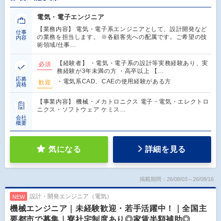
電気・電子エンジニア
【業務内容】 電気・電子系エンジニアとして、設計開発など
仕事
の業務を担当します。 ※各顧客先への配属です。ご希望の技
内容
術領域/仕事…
【経験者】 ・電気・電子系の設計等実務経験あり、実
必須
務経験が3年未満の方 ・高卒以上 【…
応募
・電気系CAD、CAEの使用経験がある方
歓迎
資格
【事業内容】 機械・メカトロニクス 電子・電気・エレクトロ
ニクス・ソフトウェア ケミス…
会社
概要
気になる
詳細を見る
掲載期間：26/08/03～26/08/16
設計・開発エンジニア（電気）
NEW
機械エンジニア｜未経験歓迎・若手活躍中！｜全国主
要都市で募集｜寮社宅制度あり◎家賃半額補助◎