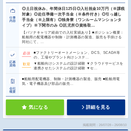
◎土日祝休み、年間休日125日◎入社祝金10万円（※課税
対象）◎赴任準備一次手当金（※条件付き）◎引っ越し
仕事
手当金（※上限有）◎独身寮（ワンルームマンションタ
内容
イプ）※下関市のみ ◎託児所◎資格取…
【パソナキャリア経由での入社実績あり】■ポジション概要：
船舶用の配電機器や制御・計測機器の製造、販売を手掛ける
同社にて、…
■ファクトリーオートメーション、DCS、SCADA等
必須
の、工場やプラント向けシステ…
応募
▼船舶向けシステムの設計経験 ▼クラウドサービスを
歓迎
資格
連携させたシステムの設計経験 ▼セ…
■船舶用配電機器、制御・計測機器の製造、販売 ■船舶用電
気・電子機器及び部品の販売…
会社
概要
気になる
詳細を見る
掲載期間：26/07/28～26/08/10