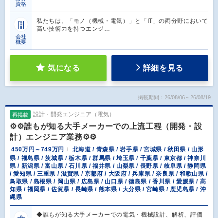
資格
私たちは、「モノ（機械・電気）」と「IT」の両分野において
高い技術力を持つエンジ…
会社
概要
気になる
詳細を見る
掲載期間：26/08/06～26/08/19
設計・開発エンジニア（電気）
再掲載
⚙️⚙️誰もが知る大手メーカーでの上流工程（開発・設
計）エンジニア業務⚙️⚙️
450万円～749万円
北海道 / 青森県 / 岩手県 / 宮城県 / 秋田県 / 山形
県 / 福島県 / 茨城県 / 栃木県 / 群馬県 / 埼玉県 / 千葉県 / 東京都 / 神奈川
県 / 新潟県 / 富山県 / 石川県 / 福井県 / 山梨県 / 長野県 / 岐阜県 / 静岡県
/ 愛知県 / 三重県 / 滋賀県 / 京都府 / 大阪府 / 兵庫県 / 奈良県 / 和歌山県 /
鳥取県 / 島根県 / 岡山県 / 広島県 / 山口県 / 徳島県 / 香川県 / 愛媛県 / 高
知県 / 福岡県 / 佐賀県 / 長崎県 / 熊本県 / 大分県 / 宮崎県 / 鹿児島県 / 沖
縄県
◆誰もが知る大手メーカーでの電気・機械設計、解析、評価