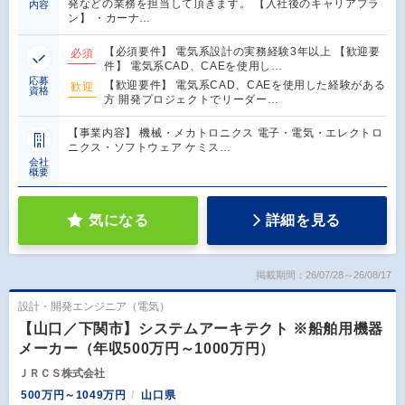
発などの業務を担当して頂きます。 【入社後のキャリアプラ
内容
ン】 ・カーナ…
【必須要件】 電気系設計の実務経験3年以上 【歓迎要
必須
件】 電気系CAD、CAEを使用し…
応募
【歓迎要件】 電気系CAD、CAEを使用した経験がある
歓迎
資格
方 開発プロジェクトでリーダー…
【事業内容】 機械・メカトロニクス 電子・電気・エレクトロ
ニクス・ソフトウェア ケミス…
会社
概要
気になる
詳細を見る
掲載期間：26/07/28～26/08/17
設計・開発エンジニア（電気）
【山口／下関市】システムアーキテクト ※船舶用機器
メーカー（年収500万円～1000万円）
ＪＲＣＳ株式会社
500万円～1049万円
山口県