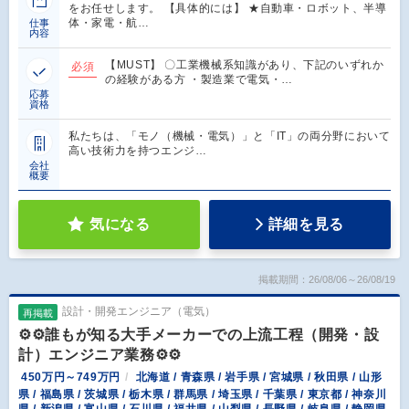
をお任せします。 【具体的には】 ★自動車・ロボット、半導
体・家電・航…
仕事
内容
【MUST】 〇工業機械系知識があり、下記のいずれか
必須
の経験がある方 ・製造業で電気・…
応募
資格
私たちは、「モノ（機械・電気）」と「IT」の両分野において
高い技術力を持つエンジ…
会社
概要
気になる
詳細を見る
掲載期間：26/08/06～26/08/19
設計・開発エンジニア（電気）
再掲載
⚙️⚙️誰もが知る大手メーカーでの上流工程（開発・設
計）エンジニア業務⚙️⚙️
450万円～749万円
北海道 / 青森県 / 岩手県 / 宮城県 / 秋田県 / 山形
県 / 福島県 / 茨城県 / 栃木県 / 群馬県 / 埼玉県 / 千葉県 / 東京都 / 神奈川