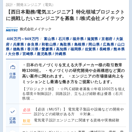
設計・開発エンジニア（電気）
【西日本勤務/電気エンジニア】特化領域プロジェクト
に挑戦したいエンジニアを募集！/株式会社メイテック
株式会社メイテック
400万円～949万円
富山県 / 石川県 / 福井県 / 滋賀県 / 京都府 / 大阪
府 / 兵庫県 / 奈良県 / 和歌山県 / 鳥取県 / 島根県 / 岡山県 / 広島県 / 山口
県 / 徳島県 / 香川県 / 愛媛県 / 高知県 / 福岡県 / 佐賀県 / 長崎県 / 熊本県
/ 大分県 / 宮崎県 / 鹿児島県 / 沖縄県
・日本のモノづくりを支える大手メーカー様の取引数常
時1300社。 ・モノづくりの研究開発や企画構想など質の
仕事
高い案件に関われます。 ・エンジニアの市場価値向上を
内容
ミッションとし最適な働き方をご提案いたします。
【プロジェクト例】 ・☆PLC経験者募集☆年収1000万を狙え
る環境※制御設計、回路設計、立ち上げ経験者は優遇（石川
県/富…
【必須（MUST）】 電気電子製品や設備などの開発や
必須
設計などの経験がある方 ※対象…
応募
電気電子設計エンジニアに関連する資格や実務経験
歓迎
資格