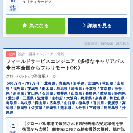
ュリティサービス
会社
概要
気になる
詳細を見る
掲載期間：26/08/06～26/08/19
設計・開発エンジニア（電気）
NEW
フィールドサービスエンジニア《多様なキャリアパス
◆日本全国からフルリモートOK》
グローバルトップ外資系メーカー
500万円～799万円
北海道 / 青森県 / 岩手県 / 宮城県 / 秋田県 / 山形
県 / 福島県 / 茨城県 / 栃木県 / 群馬県 / 埼玉県 / 千葉県 / 東京都 / 神奈川
県 / 新潟県 / 富山県 / 石川県 / 福井県 / 山梨県 / 長野県 / 岐阜県 / 静岡県
/ 愛知県 / 三重県 / 滋賀県 / 京都府 / 大阪府 / 兵庫県 / 奈良県 / 和歌山県 /
鳥取県 / 島根県 / 岡山県 / 広島県 / 山口県 / 徳島県 / 香川県 / 愛媛県 / 高
知県 / 福岡県 / 佐賀県 / 長崎県 / 熊本県 / 大分県 / 宮崎県 / 鹿児島県 / 沖
縄県
【グローバル市場で展開される精密機器の安定稼働を技
術面から支援】 顧客先における精密機器の据付、操作説
仕事