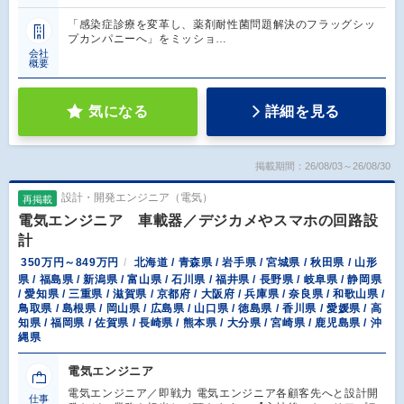
「感染症診療を変革し、薬剤耐性菌問題解決のフラッグシッ
プカンパニーへ」をミッショ…
会社
概要
気になる
詳細を見る
掲載期間：26/08/03～26/08/30
設計・開発エンジニア（電気）
再掲載
電気エンジニア 車載器／デジカメやスマホの回路設
計
350万円～849万円
北海道 / 青森県 / 岩手県 / 宮城県 / 秋田県 / 山形
県 / 福島県 / 新潟県 / 富山県 / 石川県 / 福井県 / 長野県 / 岐阜県 / 静岡県
/ 愛知県 / 三重県 / 滋賀県 / 京都府 / 大阪府 / 兵庫県 / 奈良県 / 和歌山県 /
鳥取県 / 島根県 / 岡山県 / 広島県 / 山口県 / 徳島県 / 香川県 / 愛媛県 / 高
知県 / 福岡県 / 佐賀県 / 長崎県 / 熊本県 / 大分県 / 宮崎県 / 鹿児島県 / 沖
縄県
電気エンジニア
電気エンジニア／即戦力 電気エンジニア各顧客先へと設計開
仕事