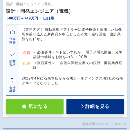
設計・開発エンジニア（電気）
設計・開発エンジニア（電気）
500万円～749万円
山口県
【業務内容】 自動車用ドアミラーに電子技術を応用した新機
能を盛り込んだ新商品を中心とした研究・先行開発、設計業
務をお任せし…
仕事
内容
＜必須要件＞※下記いずれか ・電子／電気回路、光学
必須
設計の経験をお持ちの方 ・PCB(…
応募
＜歓迎要件＞ ・自動車関連企業での設計・開発業務経
歓迎
資格
験
2022年4月に石崎本店から石﨑ホールディングス他3社の石崎
グループとなりました…
会社
概要
気になる
詳細を見る
掲載期間：26/07/28～26/08/10