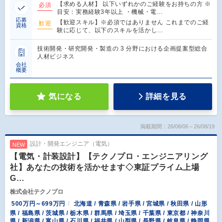
【求める人材】 以下いずれかのご経験をお持ちの方 ※
必須
目安：実務経験3年以上 ・機械・電…
応募
【歓迎スキル】※必須ではありません これまでのご経
歓迎
資格
験に応じて、以下のスキルを活かし…
技術開発・研究開発・製造の 3 分野における企画提案型総合
人材ビジネス
会社
概要
気になる
詳細を見る
掲載期間：26/08/06～26/08/19
設計・開発エンジニア（電気）
NEW
【電気・計装設計】【テクノプロ・エンジニアリング
社】あなたの技術を活かせます◇東証プライム上場
G…
株式会社テクノプロ
500万円～699万円
北海道 / 青森県 / 岩手県 / 宮城県 / 秋田県 / 山形
県 / 福島県 / 茨城県 / 栃木県 / 群馬県 / 埼玉県 / 千葉県 / 東京都 / 神奈川
県 / 新潟県 / 富山県 / 石川県 / 福井県 / 山梨県 / 長野県 / 岐阜県 / 静岡県