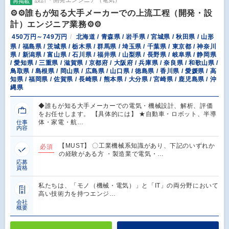
設計・開発エンジニア（電気）
再掲載
⚙️⚙️誰もが知る大手メーカーでの上流工程（開発・設
計）エンジニア業務⚙️⚙️
450万円～749万円
北海道 / 青森県 / 岩手県 / 宮城県 / 秋田県 / 山形
県 / 福島県 / 茨城県 / 栃木県 / 群馬県 / 埼玉県 / 千葉県 / 東京都 / 神奈川
県 / 新潟県 / 富山県 / 石川県 / 福井県 / 山梨県 / 長野県 / 岐阜県 / 静岡県
/ 愛知県 / 三重県 / 滋賀県 / 京都府 / 大阪府 / 兵庫県 / 奈良県 / 和歌山県 /
鳥取県 / 島根県 / 岡山県 / 広島県 / 山口県 / 徳島県 / 香川県 / 愛媛県 / 高
知県 / 福岡県 / 佐賀県 / 長崎県 / 熊本県 / 大分県 / 宮崎県 / 鹿児島県 / 沖
縄県
◆誰もが知る大手メーカーでの電気・機械設計、解析、評価
をお任せします。 【具体的には】 ★自動車・ロボット、半導
体・家電・航…
仕事
内容
【MUST】 〇工業機械系知識があり、下記のいずれか
必須
の経験がある方 ・製造業で電気・…
応募
資格
私たちは、「モノ（機械・電気）」と「IT」の両分野において
高い技術力を持つエンジ…
会社
概要