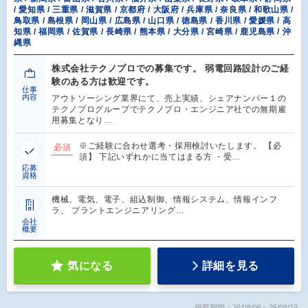
/ 愛知県 / 三重県 / 滋賀県 / 京都府 / 大阪府 / 兵庫県 / 奈良県 / 和歌山県 /
鳥取県 / 島根県 / 岡山県 / 広島県 / 山口県 / 徳島県 / 香川県 / 愛媛県 / 高
知県 / 福岡県 / 佐賀県 / 長崎県 / 熊本県 / 大分県 / 宮崎県 / 鹿児島県 / 沖
縄県
株式会社テクノプロでの募集です。 弱電回路設計のご経
験のある方は歓迎です。
仕事
内容
アウトソーシング業界にて、売上実績、シェアナンバー１の
テクノプログループでテクノプロ・エンジニア社での無期雇
用募集となり…
※ご経験に合わせ選考・採用検討いたします。 【必
必須
須】 下記いずれかに当てはまる方 ・受…
応募
資格
機械、電気、電子、組込制御、情報システム、情報インフ
ラ、 プラントエンジニアリング…
会社
概要
気になる
詳細を見る
掲載期間：26/08/06～26/08/19