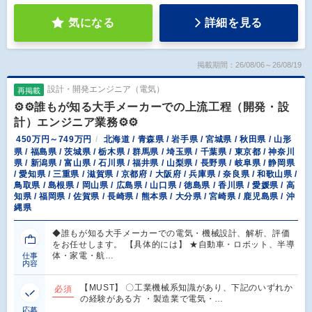
気になる
詳細を見る
掲載期間：26/08/06～26/08/19
設計・開発エンジニア（電気）
再掲載
⚙️⚙️誰もが知る大手メーカーでの上流工程（開発・設
計）エンジニア業務⚙️⚙️
450万円～749万円
北海道 / 青森県 / 岩手県 / 宮城県 / 秋田県 / 山形
県 / 福島県 / 茨城県 / 栃木県 / 群馬県 / 埼玉県 / 千葉県 / 東京都 / 神奈川
県 / 新潟県 / 富山県 / 石川県 / 福井県 / 山梨県 / 長野県 / 岐阜県 / 静岡県
/ 愛知県 / 三重県 / 滋賀県 / 京都府 / 大阪府 / 兵庫県 / 奈良県 / 和歌山県 /
鳥取県 / 島根県 / 岡山県 / 広島県 / 山口県 / 徳島県 / 香川県 / 愛媛県 / 高
知県 / 福岡県 / 佐賀県 / 長崎県 / 熊本県 / 大分県 / 宮崎県 / 鹿児島県 / 沖
縄県
◆誰もが知る大手メーカーでの電気・機械設計、解析、評価
をお任せします。 【具体的には】 ★自動車・ロボット、半導
体・家電・航…
仕事
内容
【MUST】 〇工業機械系知識があり、下記のいずれか
必須
の経験がある方 ・製造業で電気・…
応募