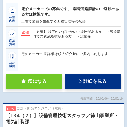
電炉メーカーでの募集です。 弱電回路設計のご経験のあ
る方は歓迎です。
仕事
内容
工場で製品を生産する工程管理等の業務
【必須】 以下のいずれかのご経験がある方 ・製造部
必須
門での就業経験がある方 ・設備保…
応募
資格
電炉メーカー ※詳細は求人紹介時にご案内いたします。
会社
概要
気になる
詳細を見る
掲載期間：26/08/06～26/08/19
設計・開発エンジニア（電気）
NEW
【TK4（２）】設備管理技術スタッフ／徳山事業所・
電気計装課