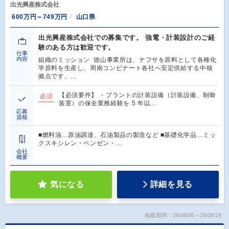
出光興産株式会社
600万円～749万円
山口県
出光興産株式会社での募集です。 強電・計装設計のご経
験のある方は歓迎です。
仕事
内容
組織のミッション 徳山事業所は、ナフサを原料として各種化
学原料を生産し、周南コンビナート各社へ安定供給する中核
拠点です。…
【必須要件】 ・プラントの計装設備（計装設備、制御
必須
装置）の保全業務経験を 5 年以…
応募
資格
■燃料油…原油調達、石油製品の製造など ■基礎化学品…ミッ
クスキシレン・ベンゼン・…
会社
概要
気になる
詳細を見る
掲載期間：26/08/06～26/08/19