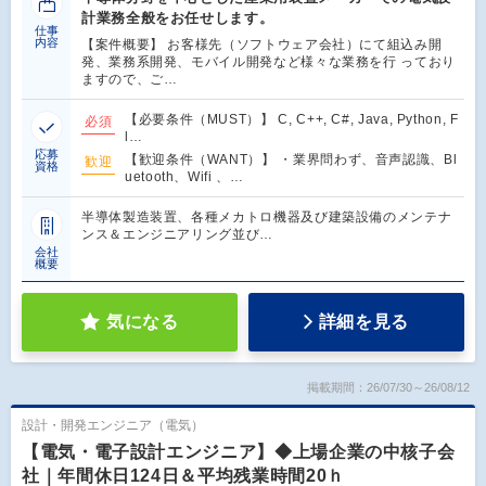
計業務全般をお任せします。
仕事
内容
【案件概要】 お客様先（ソフトウェア会社）にて組込み開
発、業務系開発、モバイル開発など様々な業務を行 っており
ますので、ご…
【必要条件（MUST）】 C, C++, C#, Java, Python, F
必須
l…
応募
【歓迎条件（WANT）】 ・業界問わず、音声認識、Bl
歓迎
資格
uetooth、Wifi 、…
半導体製造装置、各種メカトロ機器及び建築設備のメンテナ
ンス＆エンジニアリング並び…
会社
概要
気になる
詳細を見る
掲載期間：26/07/30～26/08/12
設計・開発エンジニア（電気）
【電気・電子設計エンジニア】◆上場企業の中核子会
社｜年間休日124日＆平均残業時間20ｈ