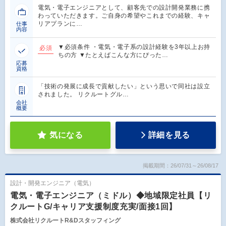
電気・電子エンジニアとして、顧客先での設計開発業務に携
わっていただきます。ご自身の希望やこれまでの経験、キャ
リアプランに…
仕事
内容
▼必須条件 ・電気・電子系の設計経験を3年以上お持
必須
ちの方 ▼たとえばこんな方にぴった…
応募
資格
「技術の発展に成長で貢献したい」という思いで同社は設立
されました。 リクルートグル…
会社
概要
気になる
詳細を見る
掲載期間：26/07/31～26/08/17
設計・開発エンジニア（電気）
電気・電子エンジニア（ミドル）◆地域限定社員【リ
クルートG/キャリア支援制度充実/面接1回】
株式会社リクルートR&Dスタッフィング