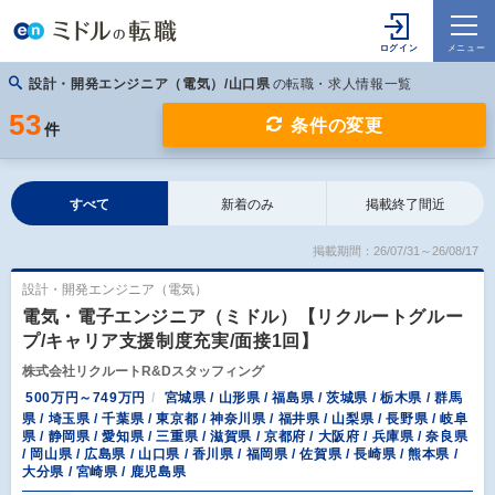
設計・開発エンジニア（電気）/山口県
の転職・求人情報一覧
53
条件の変更
件
すべて
新着のみ
掲載終了間近
掲載期間：26/07/31～26/08/17
設計・開発エンジニア（電気）
電気・電子エンジニア（ミドル）【リクルートグルー
プ/キャリア支援制度充実/面接1回】
株式会社リクルートR&Dスタッフィング
500万円～749万円
宮城県 / 山形県 / 福島県 / 茨城県 / 栃木県 / 群馬
県 / 埼玉県 / 千葉県 / 東京都 / 神奈川県 / 福井県 / 山梨県 / 長野県 / 岐阜
県 / 静岡県 / 愛知県 / 三重県 / 滋賀県 / 京都府 / 大阪府 / 兵庫県 / 奈良県
/ 岡山県 / 広島県 / 山口県 / 香川県 / 福岡県 / 佐賀県 / 長崎県 / 熊本県 /
大分県 / 宮崎県 / 鹿児島県