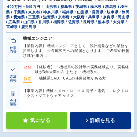
400万円～549万円
山形県 / 福島県 / 茨城県 / 栃木県 / 群馬県 / 埼玉
県 / 千葉県 / 東京都 / 神奈川県 / 福井県 / 山梨県 / 長野県 / 岐阜県 / 静岡
県 / 愛知県 / 三重県 / 滋賀県 / 京都府 / 大阪府 / 兵庫県 / 奈良県 / 岡山県
/ 広島県 / 山口県 / 香川県 / 福岡県 / 佐賀県 / 長崎県 / 熊本県 / 大分県 /
宮崎県 / 鹿児島県
機械エンジニア
【業務内容】 機械エンジニアとして、設計開発などの業務を
仕事
担当します。 ※各顧客先への配属となります。 ご希望の技術
内容
領域/仕事内…
【経験者】 ・機械系の設計等の実務経験あり、実務経
必須
験が3年未満の方 または ・機械系の…
応募
・機械系CAD、CAEの使用経験がある方
歓迎
資格
【事業内容】機械・メカトロニクス 電子・電気・エレクトロ
ニクス・ソフトウェア ケミス…
会社
概要
気になる
詳細を見る