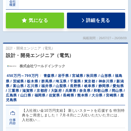
会社
概要
気になる
詳細を見る
掲載期間：26/07/27～26/08/09
設計・開発エンジニア（電気）
設計・開発エンジニア（電気）
株式会社ワールドインテック
450万円～799万円
青森県 / 岩手県 / 宮城県 / 秋田県 / 山形県 / 福島
県 / 茨城県 / 栃木県 / 群馬県 / 埼玉県 / 千葉県 / 東京都 / 神奈川県 / 新潟
県 / 富山県 / 石川県 / 福井県 / 山梨県 / 長野県 / 岐阜県 / 静岡県 / 愛知県
/ 三重県 / 滋賀県 / 京都府 / 大阪府 / 兵庫県 / 奈良県 / 和歌山県 / 岡山県 /
広島県 / 山口県 / 福岡県 / 佐賀県 / 長崎県 / 熊本県 / 大分県 / 宮崎県 / 鹿
児島県
【入社祝い金10万円支給】 新しいスタートを応援する 特別特
典をご用意しました！ 7月-8月にご入社いただいた方には、
入社祝い…
仕事
内容