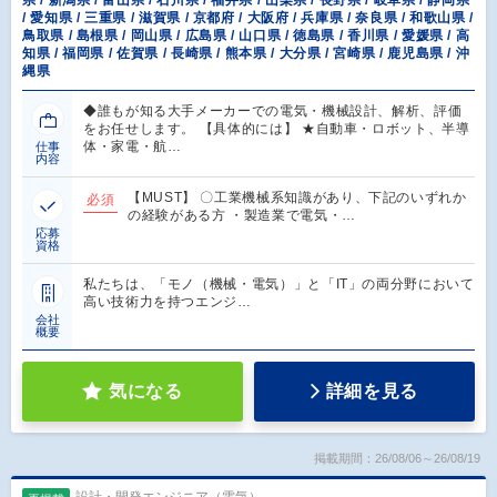
県 / 新潟県 / 富山県 / 石川県 / 福井県 / 山梨県 / 長野県 / 岐阜県 / 静岡県
/ 愛知県 / 三重県 / 滋賀県 / 京都府 / 大阪府 / 兵庫県 / 奈良県 / 和歌山県 /
鳥取県 / 島根県 / 岡山県 / 広島県 / 山口県 / 徳島県 / 香川県 / 愛媛県 / 高
知県 / 福岡県 / 佐賀県 / 長崎県 / 熊本県 / 大分県 / 宮崎県 / 鹿児島県 / 沖
縄県
◆誰もが知る大手メーカーでの電気・機械設計、解析、評価
をお任せします。 【具体的には】 ★自動車・ロボット、半導
体・家電・航…
仕事
内容
【MUST】 〇工業機械系知識があり、下記のいずれか
必須
の経験がある方 ・製造業で電気・…
応募
資格
私たちは、「モノ（機械・電気）」と「IT」の両分野において
高い技術力を持つエンジ…
会社
概要
気になる
詳細を見る
掲載期間：26/08/06～26/08/19