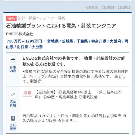
掲載期間：26/08/06～26/08/19
設計・開発エンジニア（電気）
NEW
石油精製プラントにおける電気・計装エンジニア
ENEOS株式会社
700万円～1299万円
宮城県 / 茨城県 / 千葉県 / 神奈川県 / 大阪府 / 岡
山県 / 山口県 / 大分県
ENEOS株式会社での募集です。 強電・計装設計のご経
験のある方は歓迎です。
仕事
内容
●業務内容 製油所の安全安定操業の源にである設備の信頼性向
上（≒トラブル削減）と競争力強化を担う業務です。 主とし
て、製油所…
【必須条件】 ◎就業経験4年以上 （第二新卒は不
必須
可） ◎学歴：高校卒以上 ◎電気設備 …
応募
資格
石油製品（ガソリン・灯油・潤滑油等）の精製および販売 ガ
スの輸入および販売 石油化学…
会社
概要