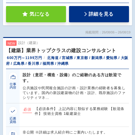
気になる
詳細を見る
掲載期間：26/08/06～26/08/19
設計（建築）
NEW
【建築】業界トップクラスの建設コンサルタント
600万円～1199万円
北海道 / 宮城県 / 東京都 / 新潟県 / 愛知県 / 大阪
府 / 広島県 / 香川県 / 福岡県 / 沖縄県
設計（意匠・構造・設備）のご経験のある方は歓迎で
す。
仕事
内容
公共施設や民間複合施設の計画・設計業務の経験者を募集し
ています。国内の新設建築物の計画・設計、既存施設のファ
シリティマネ…
【必須条件】 上記内容に類似する業務経験 【歓迎条
必須
件】 技術士資格 1級建築士
応募
資格
非公開 ※詳細は求人紹介時にご案内いたします。