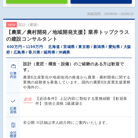
掲載期間：26/08/06～26/08/19
設計（建築）
NEW
【農業／農村開発／地域開発支援】業界トップクラス
の建設コンサルタント
600万円～1199万円
北海道 / 宮城県 / 東京都 / 新潟県 / 愛知県 / 大阪
府 / 広島県 / 香川県 / 福岡県 / 沖縄県
設計（意匠・構造・設備）のご経験のある方は歓迎で
す。
仕事
内容
農業6次産業化や地産地消の推進から農業・農村開発に関する
業務の経験者を募集しています。国内の農業6次産業支援業務
や海外の…
【必須条件】 上記内容に類似する業務経験 【歓迎条
必須
件】 技術士資格 1級建築士
応募
資格
非公開 ※詳細は求人紹介時にご案内いたします。
会社
概要