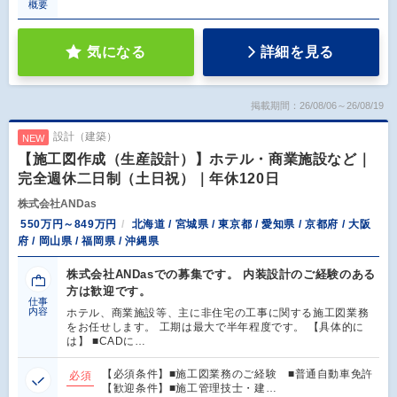
概要
気になる
詳細を見る
掲載期間：26/08/06～26/08/19
設計（建築）
NEW
【施工図作成（生産設計）】ホテル・商業施設など｜
完全週休二日制（土日祝）｜年休120日
株式会社ANDas
550万円～849万円
北海道 / 宮城県 / 東京都 / 愛知県 / 京都府 / 大阪
府 / 岡山県 / 福岡県 / 沖縄県
株式会社ANDasでの募集です。 内装設計のご経験のある
方は歓迎です。
仕事
内容
ホテル、商業施設等、主に非住宅の工事に関する施工図業務
をお任せします。 工期は最大で半年程度です。 【具体的に
は】 ■CADに…
【必須条件】■施工図業務のご経験 ■普通自動車免許
必須
【歓迎条件】■施工管理技士・建…