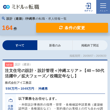
設計（建築）/沖縄県
の転職・求人情報一覧
164
条件の変更
件
すべて
新着のみ
掲載終了間近
掲載期間：26/08/07～26/08/20
設計（建築）
NEW
注文住宅の設計・設計管理＜沖縄エリア＞【40～50代
活躍中／拡大フェーズ／役職定年なし】
株式会社アイ工務店
550万円～1049万円
沖縄県
以下業務をお任せします。
・外部設計事務所の指導・管理 ・各種確認申請業務（建築確
仕事
認申請・各種届出など） ・契約後のお客様との打ち合わせ調
内容