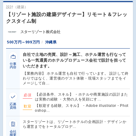
設計（建築）
【リゾート施設の建築デザイナー】リモート＆フレッ
クスタイム制
スターリゾート株式会社
500万円～999万円
沖縄県
自社で土地の売買、設計～施工、ホテル運営も行なって
いる一気通貫のホテルプロデュース会社で設計を担って
仕事
いただきます。
内容
【業務内容】 ホテル運営も自社で行っています。 設計して終
わりではなく、運営後のゲスト体験・現場スタッフまでをイ
メージして自…
【必須条件、スキル】 ・ホテルや商業施設の設計また
必須
は実務の経験 ・大勢の人を笑顔にす…
応募
【歓迎する経験、スキル】 ・Adobe illustrator・Phot
歓迎
資格
oshop…
スターリゾートは、リゾートホテルの企画設計・デザインか
ら運営までをトータルプロデ…
会社
概要