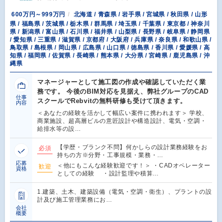
600万円～999万円
北海道 / 青森県 / 岩手県 / 宮城県 / 秋田県 / 山形
県 / 福島県 / 茨城県 / 栃木県 / 群馬県 / 埼玉県 / 千葉県 / 東京都 / 神奈川
県 / 新潟県 / 富山県 / 石川県 / 福井県 / 山梨県 / 長野県 / 岐阜県 / 静岡県
/ 愛知県 / 三重県 / 滋賀県 / 京都府 / 大阪府 / 兵庫県 / 奈良県 / 和歌山県 /
鳥取県 / 島根県 / 岡山県 / 広島県 / 山口県 / 徳島県 / 香川県 / 愛媛県 / 高
知県 / 福岡県 / 佐賀県 / 長崎県 / 熊本県 / 大分県 / 宮崎県 / 鹿児島県 / 沖
縄県
マネージャーとして施工図の作成や確認していただく業
務です。 今後のBIM対応を見据え、弊社グループのCAD
仕事
スクールでRebvitの無料研修も受けて頂きます。
内容
＜あなたの経験を活かして幅広い案件に携われます＞ 学校、
商業施設、超高層ビルの意匠設計や構造設計、電気・空調・
給排水等の設…
【学歴・ブランク不問】何かしらの設計業務経験をお
必須
持ちの方※分野・工事規模・業務・…
応募
＜他にもこんな経験歓迎です！＞ ・CADオペレーター
歓迎
資格
としての経験 ・設計監理や積算…
1.建築、土木、建築設備（電気・空調・衛生）、プラントの設
計及び施工管理業務にお…
会社
概要