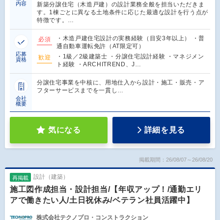
内容
新築分譲住宅（木造戸建）の設計業務全般を担当いただきま
す。1棟ごとに異なる土地条件に応じた最適な設計を行う点が
特徴です。…
・木造戸建住宅設計の実務経験（目安3年以上） ・普
必須
通自動車運転免許（AT限定可）
応募
・1級／2級建築士 ・分譲住宅設計経験 ・マネジメン
歓迎
資格
ト経験 ・ARCHITREND、J…
分譲住宅事業を中核に、用地仕入から設計・施工・販売・ア
フターサービスまでを一貫し…
会社
概要
気になる
詳細を見る
掲載期間：26/08/07～26/08/20
設計（建築）
再掲載
施工図作成担当・設計担当/【年収アップ！/通勤エリ
アで働きたい人/土日祝休み/ベテラン社員活躍中】
株式会社テクノプロ・コンストラクション