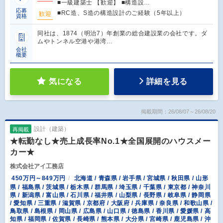
■一級建築士 【歓迎】 ■構造設…
応募
■RC造、S造の構造設計のご経験（5年以上）
歓迎
資格
同社は、1874（明治7）年創業の総合建設業の会社です。ダ
ムやトンネル空港や港湾…
会社
概要
気になる
詳細を見る
掲載期間：26/08/07～26/08/20
設計（建築）
再掲載
★転勤なし★売上成長率No.1★全国展開のハウスメー
カー★
株式会社アイ工務店
450万円～849万円
北海道 / 青森県 / 岩手県 / 宮城県 / 秋田県 / 山形
県 / 福島県 / 茨城県 / 栃木県 / 群馬県 / 埼玉県 / 千葉県 / 東京都 / 神奈川
県 / 新潟県 / 富山県 / 石川県 / 福井県 / 山梨県 / 長野県 / 岐阜県 / 静岡県
/ 愛知県 / 三重県 / 滋賀県 / 京都府 / 大阪府 / 兵庫県 / 奈良県 / 和歌山県 /
鳥取県 / 島根県 / 岡山県 / 広島県 / 山口県 / 徳島県 / 香川県 / 愛媛県 / 高
知県 / 福岡県 / 佐賀県 / 長崎県 / 熊本県 / 大分県 / 宮崎県 / 鹿児島県 / 沖