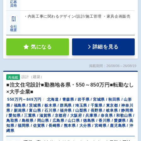
応募
資格
・内装工事に関わるデザイン/設計/施工管理 ・家具企画販売
会社
概要
気になる
詳細を見る
掲載期間：26/08/06～26/08/19
設計（建築）
再掲載
■注文住宅設計■勤務地各県・550～850万円■転勤なし
×大手企業■
550万円～849万円
北海道 / 青森県 / 岩手県 / 宮城県 / 秋田県 / 山形
県 / 福島県 / 茨城県 / 栃木県 / 群馬県 / 埼玉県 / 千葉県 / 東京都 / 神奈川
県 / 新潟県 / 富山県 / 石川県 / 福井県 / 山梨県 / 長野県 / 岐阜県 / 静岡県
/ 愛知県 / 三重県 / 滋賀県 / 京都府 / 大阪府 / 兵庫県 / 奈良県 / 和歌山県 /
鳥取県 / 島根県 / 岡山県 / 広島県 / 山口県 / 徳島県 / 香川県 / 愛媛県 / 高
知県 / 福岡県 / 佐賀県 / 長崎県 / 熊本県 / 大分県 / 宮崎県 / 鹿児島県 / 沖
縄県