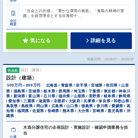
資格
「社会との共感」「豊かな環境の創造」「進取の精神の実
践」を経営理念とする沿海部ナ…
会社
概要
気になる
詳細を見る
掲載期間：26/08/07～26/08/20
設計（建築）
再掲載
設計（建築）
500万円～899万円
北海道 / 青森県 / 岩手県 / 宮城県 / 秋田県 / 山形
県 / 福島県 / 茨城県 / 栃木県 / 群馬県 / 埼玉県 / 千葉県 / 東京都 / 神奈川
県 / 新潟県 / 富山県 / 石川県 / 福井県 / 山梨県 / 長野県 / 岐阜県 / 静岡県
/ 愛知県 / 三重県 / 滋賀県 / 京都府 / 大阪府 / 兵庫県 / 奈良県 / 和歌山県 /
鳥取県 / 島根県 / 岡山県 / 広島県 / 山口県 / 徳島県 / 香川県 / 愛媛県 / 高
知県 / 福岡県 / 佐賀県 / 長崎県 / 熊本県 / 大分県 / 宮崎県 / 鹿児島県 / 沖
縄県
木造分譲住宅の企画設計・実施設計・確認申請業務を担
当
仕事