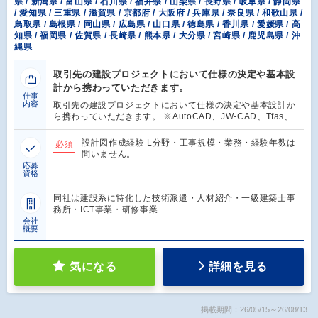
県 / 新潟県 / 富山県 / 石川県 / 福井県 / 山梨県 / 長野県 / 岐阜県 / 静岡県
/ 愛知県 / 三重県 / 滋賀県 / 京都府 / 大阪府 / 兵庫県 / 奈良県 / 和歌山県 /
鳥取県 / 島根県 / 岡山県 / 広島県 / 山口県 / 徳島県 / 香川県 / 愛媛県 / 高
知県 / 福岡県 / 佐賀県 / 長崎県 / 熊本県 / 大分県 / 宮崎県 / 鹿児島県 / 沖
縄県
取引先の建設プロジェクトにおいて仕様の決定や基本設
計から携わっていただきます。
仕事
内容
取引先の建設プロジェクトにおいて仕様の決定や基本設計か
ら携わっていただきます。 ※AutoCAD、JW-CAD、Tfas、…
設計図作成経験 L分野・工事規模・業務・経験年数は
必須
問いません。
応募
資格
同社は建設系に特化した技術派遣・人材紹介・一級建築士事
務所・ICT事業・研修事業…
会社
概要
気になる
詳細を見る
掲載期間：26/05/15～26/08/13