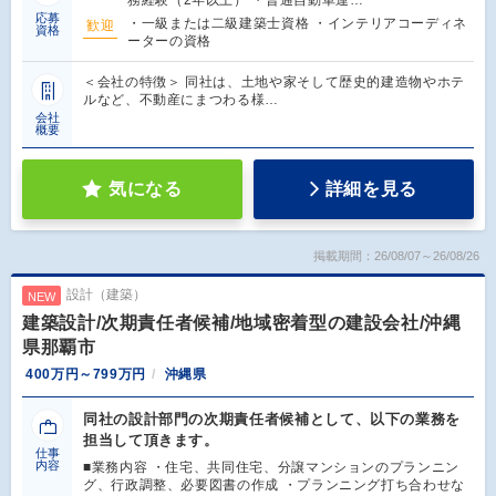
務経験（2年以上） ・普通自動車運…
応募
・一級または二級建築士資格 ・インテリアコーディネ
歓迎
資格
ーターの資格
＜会社の特徴＞ 同社は、土地や家そして歴史的建造物やホテ
ルなど、不動産にまつわる様…
会社
概要
気になる
詳細を見る
掲載期間：26/08/07～26/08/26
設計（建築）
NEW
建築設計/次期責任者候補/地域密着型の建設会社/沖縄
県那覇市
400万円～799万円
沖縄県
同社の設計部門の次期責任者候補として、以下の業務を
担当して頂きます。
仕事
内容
■業務内容 ・住宅、共同住宅、分譲マンションのプランニン
グ、行政調整、必要図書の作成 ・プランニング打ち合わせな