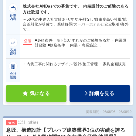
株式会社ANDasでの募集です。 内装設計のご経験のある
方は歓迎です。
仕事
内容
～50代の中途入社実績あり/年功序列なし/自由度高い社風/競
合差別化が明確で、業績好調/スーパーホテルと安定取引/海外
で…
■必須条件 ※下記いずれかのご経験ある方 ・内装設
必須
計経験 ■歓迎条件 ・内装・商業施設…
応募
資格
・内装工事に関わるデザイン/設計/施工管理 ・家具企画販売
会社
概要
気になる
詳細を見る
掲載期間：26/08/06～26/08/19
設計（建築）
NEW
意匠、構造設計【プレハブ建築業界3位の実績を誇る