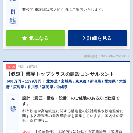
非公開 ※詳細は求人紹介時にご案内いたします。
会社
概要
気になる
詳細を見る
掲載期間：26/08/06～26/08/19
設計（建築）
NEW
【鉄道】業界トップクラスの建設コンサルタント
600万円～1199万円
北海道 / 宮城県 / 東京都 / 新潟県 / 愛知県 / 大阪
府 / 広島県 / 香川県 / 福岡県 / 沖縄県
設計（意匠・構造・設備）のご経験のある方は歓迎で
す。
仕事
内容
都市鉄道や高速鉄道に関する構造物の設計業務や鉄道整備に
関する各種調査の業務経験者を募集しています。国内外の新
規・既存施設…
【必須条件】 上記内容に類似する業務経験 【歓迎条
必須