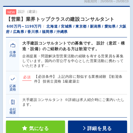
掲載期間：26/08/06～26/08/19
設計（建築）
NEW
【営業】業界トップクラスの建設コンサルタント
600万円～1199万円
北海道 / 宮城県 / 東京都 / 新潟県 / 愛知県 / 大阪
府 / 広島県 / 香川県 / 福岡県 / 沖縄県
大手建設コンサルタントでの募集です。 設計（意匠・構
造・設備）のご経験のある方は歓迎です。
仕事
内容
企画提案・問題解決型営業活動の経験を有する営業員を募集
しています。国内の官公庁を中心とした営業活動に携わって
いただきます…
【必須条件】 上記内容に類似する業務経験 【歓迎条
必須
件】 技術士資格 1級建築士
応募
資格
大手建設コンサルタント ※詳細は求人紹介時にご案内いたし
ます。
会社
概要
気になる
詳細を見る