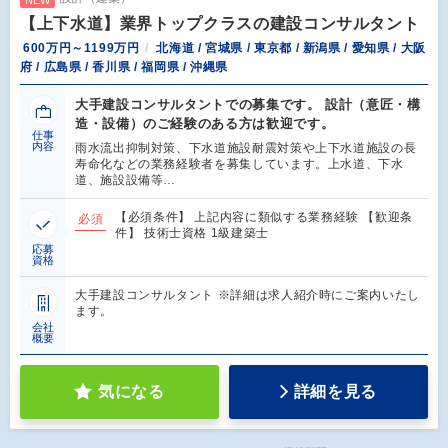
【上下水道】業界トップクラスの建設コンサルタント
600万円～1199万円
北海道 / 宮城県 / 東京都 / 新潟県 / 愛知県 / 大阪
府 / 広島県 / 香川県 / 福岡県 / 沖縄県
大手建設コンサルタントでの募集です。 設計（意匠・構
造・設備）のご経験のある方は歓迎です。
仕事
内容
雨水流出抑制対策、下水道施設耐震対策や上下水道施設の長
寿命化などの業務経験者を募集しています。上水道、下水
道、施設設備等…
【必須条件】 上記内容に類似する業務経験 【歓迎条
必須
件】 技術士資格 1級建築士
応募
資格
大手建設コンサルタント ※詳細は求人紹介時にご案内いたし
ます。
会社
概要
気になる
詳細を見る