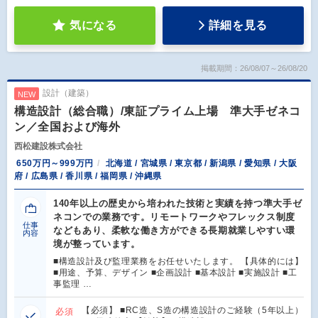
気になる
詳細を見る
掲載期間：26/08/07～26/08/20
設計（建築）
NEW
構造設計（総合職）/東証プライム上場 準大手ゼネコ
ン／全国および海外
西松建設株式会社
650万円～999万円
北海道 / 宮城県 / 東京都 / 新潟県 / 愛知県 / 大阪
府 / 広島県 / 香川県 / 福岡県 / 沖縄県
140年以上の歴史から培われた技術と実績を持つ準大手ゼ
ネコンでの業務です。リモートワークやフレックス制度
仕事
などもあり、柔軟な働き方ができる長期就業しやすい環
内容
境が整っています。
■構造設計及び監理業務をお任せいたします。 【具体的には】
■用途、予算、デザイン ■企画設計 ■基本設計 ■実施設計 ■工
事監理 …
【必須】 ■RC造、S造の構造設計のご経験（5年以上）
必須