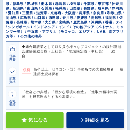
県 / 福島県 / 茨城県 / 栃木県 / 群馬県 / 埼玉県 / 千葉県 / 東京都 / 神奈川
県 / 新潟県 / 富山県 / 石川県 / 福井県 / 山梨県 / 長野県 / 岐阜県 / 静岡県
/ 愛知県 / 三重県 / 滋賀県 / 京都府 / 大阪府 / 兵庫県 / 奈良県 / 和歌山県 /
岡山県 / 広島県 / 山口県 / 徳島県 / 香川県 / 愛媛県 / 高知県 / 福岡県 / 佐
賀県 / 長崎県 / 熊本県 / 大分県 / 宮崎県 / 鹿児島県 / 沖縄県 / 香港 / タイ
/ シンガポール / インドネシア / インド / その他アジア（ベトナム、ミャ
ンマー等） / 中近東・アフリカ（モロッコ、エジプト、UAE、南アフリ
カ等） / その他の海外
◆総合建設業として取り扱う様々なプロジェクトの設計職 総
合建築業総合職（正社員） / 地域限定職（準社員） 総
合 …
仕事
内容
高卒以上、ゼネコン・設計事務所での実務経験者 一級
必須
建築士資格保有
応募
資格
「社会との共感」「豊かな環境の創造」「進取の精神の実
践」を経営理念とする沿海部ナ…
会社
概要
気になる
詳細を見る