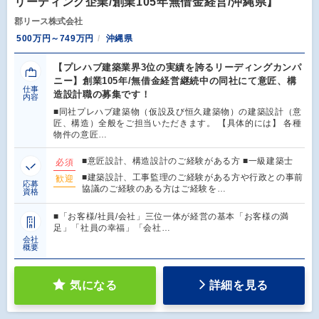
リーディング企業/創業105年無借金経営/沖縄県】
郡リース株式会社
500万円～749万円
沖縄県
【プレハブ建築業界3位の実績を誇るリーディングカンパ
ニー】創業105年/無借金経営継続中の同社にて意匠、構
仕事
造設計職の募集です！
内容
■同社プレハブ建築物（仮設及び恒久建築物）の建築設計（意
匠、構造）全般をご担当いただきます。 【具体的には】 各種
物件の意匠…
■意匠設計、構造設計のご経験がある方 ■一級建築士
必須
■建築設計、工事監理のご経験がある方や行政との事前
歓迎
応募
協議のご経験のある方はご経験を…
資格
■「お客様/社員/会社」三位一体が経営の基本「お客様の満
足」「社員の幸福」「会社…
会社
概要
気になる
詳細を見る