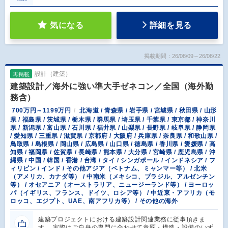
気になる
詳細を見る
掲載期間：26/08/09～26/08/22
設計（建築）
再掲載
建築設計／海外に強い準大手ゼネコン／全国（海外勤
務含）
700万円～1199万円
北海道 / 青森県 / 岩手県 / 宮城県 / 秋田県 / 山形
県 / 福島県 / 茨城県 / 栃木県 / 群馬県 / 埼玉県 / 千葉県 / 東京都 / 神奈川
県 / 新潟県 / 富山県 / 石川県 / 福井県 / 山梨県 / 長野県 / 岐阜県 / 静岡県
/ 愛知県 / 三重県 / 滋賀県 / 京都府 / 大阪府 / 兵庫県 / 奈良県 / 和歌山県 /
鳥取県 / 島根県 / 岡山県 / 広島県 / 山口県 / 徳島県 / 香川県 / 愛媛県 / 高
知県 / 福岡県 / 佐賀県 / 長崎県 / 熊本県 / 大分県 / 宮崎県 / 鹿児島県 / 沖
縄県 / 中国 / 韓国 / 香港 / 台湾 / タイ / シンガポール / インドネシア / フ
ィリピン / インド / その他アジア（ベトナム、ミャンマー等） / 北米
（アメリカ、カナダ等） / 中南米（メキシコ、ブラジル、アルゼンチン
等） / オセアニア（オーストラリア、ニュージーランド等） / ヨーロッ
パ（イギリス、フランス、ドイツ、ロシア等） / 中近東・アフリカ（モ
ロッコ、エジプト、UAE、南アフリカ等） / その他の海外
建築プロジェクトにおける建築設計関連業務に従事頂きま
す。 実際はご自身の専門に合わせて意匠・構造・設備のいず