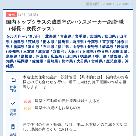
掲載期間：26/08/06～26/08/19
設計（建築）
NEW
国内トップクラスの成長率のハウスメーカー/設計職
（係長～次長クラス）
500万円～849万円
北海道 / 青森県 / 岩手県 / 宮城県 / 秋田県 / 山形
県 / 福島県 / 茨城県 / 栃木県 / 群馬県 / 埼玉県 / 千葉県 / 東京都 / 神奈川
県 / 新潟県 / 富山県 / 石川県 / 福井県 / 山梨県 / 長野県 / 岐阜県 / 静岡県
/ 愛知県 / 三重県 / 滋賀県 / 京都府 / 大阪府 / 兵庫県 / 奈良県 / 和歌山県 /
鳥取県 / 島根県 / 岡山県 / 広島県 / 山口県 / 徳島県 / 香川県 / 愛媛県 / 高
知県 / 福岡県 / 佐賀県 / 長崎県 / 熊本県 / 大分県 / 宮崎県 / 鹿児島県 / 沖
縄県
木造注文住宅の設計・設計管理 【具体的には】 契約後のお客
様との打ち合わせを行い、着工に向けた施工図面の作成を担
当します。 ま…
仕事
内容
建築・不動産の設計業務経験のある方
必須
建築士の資格をお持ちの方
歓迎
応募
資格
注文住宅の企画・販売、設計、施工 お客様とのご縁を大切に
し、理想の家づくりにおける…
会社