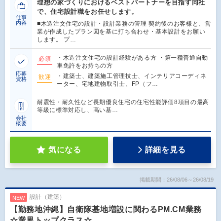
理想の家づくりにおけるベストパートナーを目指す同社
で、住宅設計職をお任せします。
仕事
内容
■木造注文住宅の設計・設計業務の管理 契約後のお客様と、営
業が作成したプラン図を基に打ち合わせ・基本設計をお願い
します。 プ…
・木造注文住宅の設計経験がある方 ・第一種普通自動
必須
車免許をお持ちの方
応募
・建築士、建築施工管理技士、インテリアコーディネ
歓迎
資格
ーター、宅地建物取引士、FP（フ…
耐震性・耐久性など長期優良住宅の住宅性能評価8項目の最高
等級に標準対応し、高い基…
会社
概要
気になる
詳細を見る
掲載期間：26/08/06～26/08/19
設計（建築）
NEW
【勤務地沖縄】自衛隊基地増設に関わるPM.CM業務
☆業界トップクラス☆