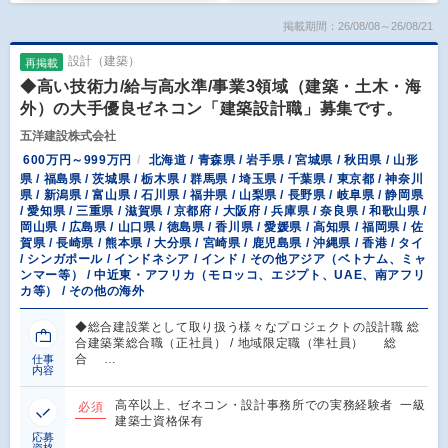
掲載期間：26/08/08～26/08/21
設計（建築）
再掲載
◆高い技術力/給与高水準/事業3領域（建築・土木・海
外）の大手優良ゼネコン「建築設計職」募集です。
五洋建設株式会社
600万円～999万円
北海道 / 青森県 / 岩手県 / 宮城県 / 秋田県 / 山形
県 / 福島県 / 茨城県 / 栃木県 / 群馬県 / 埼玉県 / 千葉県 / 東京都 / 神奈川
県 / 新潟県 / 富山県 / 石川県 / 福井県 / 山梨県 / 長野県 / 岐阜県 / 静岡県
/ 愛知県 / 三重県 / 滋賀県 / 京都府 / 大阪府 / 兵庫県 / 奈良県 / 和歌山県 /
岡山県 / 広島県 / 山口県 / 徳島県 / 香川県 / 愛媛県 / 高知県 / 福岡県 / 佐
賀県 / 長崎県 / 熊本県 / 大分県 / 宮崎県 / 鹿児島県 / 沖縄県 / 香港 / タイ
/ シンガポール / インドネシア / インド / その他アジア（ベトナム、ミャ
ンマー等） / 中近東・アフリカ（モロッコ、エジプト、UAE、南アフリ
カ等） / その他の海外
◆総合建設業として取り扱う様々なプロジェクトの設計職 総
合建築業総合職（正社員） / 地域限定職（準社員） 総
合 …
仕事
内容
高卒以上、ゼネコン・設計事務所での実務経験者 一級
必須
建築士資格保有
応募