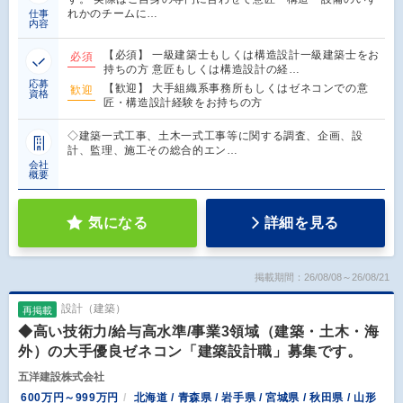
れかのチームに…
仕事
内容
【必須】 一級建築士もしくは構造設計一級建築士をお
必須
持ちの方 意匠もしくは構造設計の経…
応募
【歓迎】 大手組織系事務所もしくはゼネコンでの意
歓迎
資格
匠・構造設計経験をお持ちの方
◇建築一式工事、土木一式工事等に関する調査、企画、設
計、監理、施工その総合的エン…
会社
概要
気になる
詳細を見る
掲載期間：26/08/08～26/08/21
設計（建築）
再掲載
◆高い技術力/給与高水準/事業3領域（建築・土木・海
外）の大手優良ゼネコン「建築設計職」募集です。
五洋建設株式会社
600万円～999万円
北海道 / 青森県 / 岩手県 / 宮城県 / 秋田県 / 山形