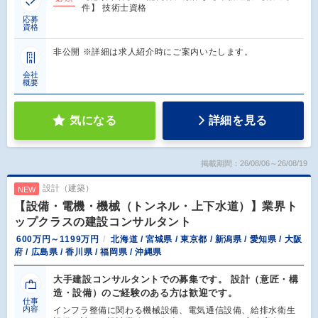
件】 技術士資格
応募
資格
非公開 ※詳細は求人紹介時にご案内いたします。
会社
概要
気になる
詳細を見る
掲載期間：26/08/06～26/08/19
設計（建築）
NEW
【設備・電機・機械（トンネル・上下水道）】業界ト
ップクラスの建設コンサルタント
600万円～1199万円
北海道 / 宮城県 / 東京都 / 新潟県 / 愛知県 / 大阪
府 / 広島県 / 香川県 / 福岡県 / 沖縄県
大手建設コンサルタントでの募集です。 設計（意匠・構
造・設備）のご経験のある方は歓迎です。
仕事
内容
インフラ整備に関わる機械設備、電気通信設備、給排水衛生