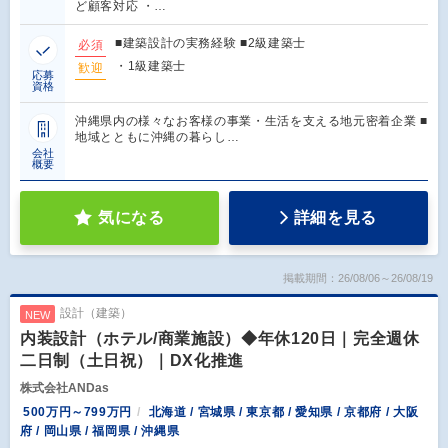
ど顧客対応 ・…
■建築設計の実務経験 ■2級建築士
必須
・1級建築士
歓迎
応募
資格
沖縄県内の様々なお客様の事業・生活を支える地元密着企業 ■
地域とともに沖縄の暮らし…
会社
概要
気になる
詳細を見る
掲載期間：26/08/06～26/08/19
設計（建築）
NEW
内装設計（ホテル/商業施設）◆年休120日｜完全週休
二日制（土日祝）｜DX化推進
株式会社ANDas
500万円～799万円
北海道 / 宮城県 / 東京都 / 愛知県 / 京都府 / 大阪
府 / 岡山県 / 福岡県 / 沖縄県