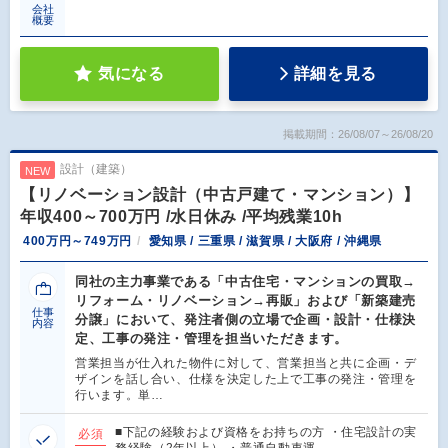
会社
概要
気になる
詳細を見る
掲載期間：26/08/07～26/08/20
設計（建築）
NEW
【リノベーション設計（中古戸建て・マンション）】
年収400～700万円 /水日休み /平均残業10h
400万円～749万円
愛知県 / 三重県 / 滋賀県 / 大阪府 / 沖縄県
同社の主力事業である「中古住宅・マンションの買取→
リフォーム・リノベーション→再販」および「新築建売
仕事
分譲」において、発注者側の立場で企画・設計・仕様決
内容
定、工事の発注・管理を担当いただきます。
営業担当が仕入れた物件に対して、営業担当と共に企画・デ
ザインを話し合い、仕様を決定した上で工事の発注・管理を
行います。単…
■下記の経験および資格をお持ちの方 ・住宅設計の実
必須