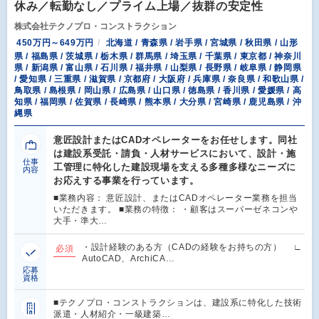
休み／転勤なし／プライム上場／抜群の安定性
株式会社テクノプロ・コンストラクション
450万円～649万円
北海道 / 青森県 / 岩手県 / 宮城県 / 秋田県 / 山形
県 / 福島県 / 茨城県 / 栃木県 / 群馬県 / 埼玉県 / 千葉県 / 東京都 / 神奈川
県 / 新潟県 / 富山県 / 石川県 / 福井県 / 山梨県 / 長野県 / 岐阜県 / 静岡県
/ 愛知県 / 三重県 / 滋賀県 / 京都府 / 大阪府 / 兵庫県 / 奈良県 / 和歌山県 /
鳥取県 / 島根県 / 岡山県 / 広島県 / 山口県 / 徳島県 / 香川県 / 愛媛県 / 高
知県 / 福岡県 / 佐賀県 / 長崎県 / 熊本県 / 大分県 / 宮崎県 / 鹿児島県 / 沖
縄県
意匠設計またはCADオペレーターをお任せします。同社
は建設系受託・請負・人材サービスにおいて、設計・施
仕事
工管理に特化した建設現場を支える多種多様なニーズに
内容
お応えする事業を行っています。
■業務内容： 意匠設計、またはCADオペレーター業務を担当
いただきます。 ■業務の特徴： ・顧客はスーパーゼネコンや
大手・準大…
・設計経験のある方（CADの経験をお持ちの方） ∟
必須
AutoCAD、ArchiCA…
応募
資格
■テクノプロ・コンストラクションは、建設系に特化した技術
派遣・人材紹介・一級建築…