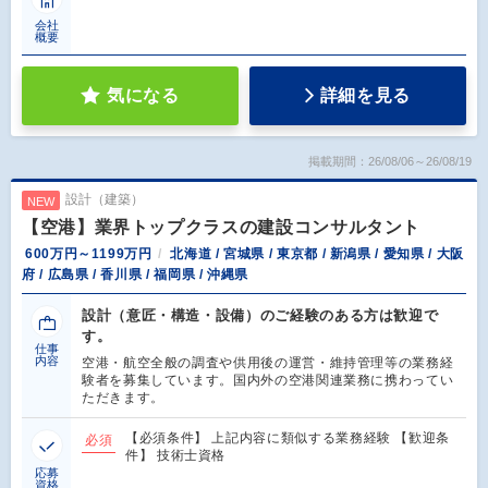
会社
概要
気になる
詳細を見る
掲載期間：26/08/06～26/08/19
設計（建築）
NEW
【空港】業界トップクラスの建設コンサルタント
600万円～1199万円
北海道 / 宮城県 / 東京都 / 新潟県 / 愛知県 / 大阪
府 / 広島県 / 香川県 / 福岡県 / 沖縄県
設計（意匠・構造・設備）のご経験のある方は歓迎で
す。
仕事
内容
空港・航空全般の調査や供用後の運営・維持管理等の業務経
験者を募集しています。国内外の空港関連業務に携わってい
ただきます。
【必須条件】 上記内容に類似する業務経験 【歓迎条
必須
件】 技術士資格
応募
資格