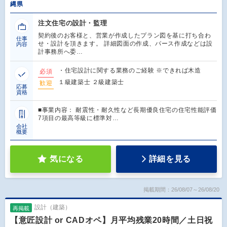
縄県
注文住宅の設計・監理
契約後のお客様と、営業が作成したプラン図を基に打ち合わ
仕事
せ・設計を頂きます。 詳細図面の作成、パース作成などは設
内容
計事務所へ委…
・住宅設計に関する業務のご経験 ※できれば木造
必須
１級建築士 ２級建築士
歓迎
応募
資格
■事業内容： 耐震性・耐久性など長期優良住宅の住宅性能評価
7項目の最高等級に標準対…
会社
概要
気になる
詳細を見る
掲載期間：26/08/07～26/08/20
設計（建築）
再掲載
【意匠設計 or CADオペ】月平均残業20時間／土日祝