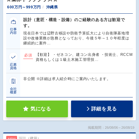
600万円～999万円
沖縄県
設計（意匠・構造・設備）のご経験のある方は歓迎で
す。
仕事
内容
現在日本では辺野古移設や防衛予算拡大により自衛隊基地増
設や改修業務が急務となっており、今後５年～１０年程度は
継続的に案件…
【歓迎】 ・ゼネコン、建コン出身者 ・技術士、RCCM
必須
資格もしくは１級土木施工管理技…
応募
資格
非公開 ※詳細は求人紹介時にご案内いたします。
会社
概要
気になる
詳細を見る
掲載期間：26/08/06～26/08/19
設計（建築）
NEW