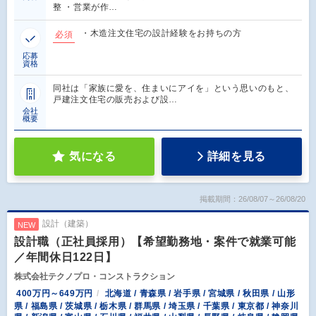
整 ・営業が作…
・木造注文住宅の設計経験をお持ちの方
必須
応募
資格
同社は「家族に愛を、住まいにアイを」という思いのもと、
戸建注文住宅の販売および設…
会社
概要
気になる
詳細を見る
掲載期間：26/08/07～26/08/20
設計（建築）
NEW
設計職（正社員採用）【希望勤務地・案件で就業可能
／年間休日122日】
株式会社テクノプロ・コンストラクション
400万円～649万円
北海道 / 青森県 / 岩手県 / 宮城県 / 秋田県 / 山形
県 / 福島県 / 茨城県 / 栃木県 / 群馬県 / 埼玉県 / 千葉県 / 東京都 / 神奈川