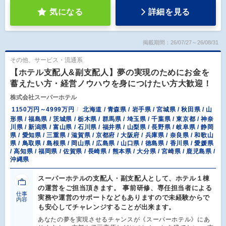
気になる
詳細を見る
掲載期間：26/07/27～26/08/31
その他、サービス・流通系
【ホテル支配人&副支配人】夢の実現のためにお金を
蓄えたい方・経営ノウハウを身につけたい方大歓迎！
株式会社スーパーホテル
1150万円～4999万円
北海道 / 青森県 / 岩手県 / 宮城県 / 秋田県 / 山
形県 / 福島県 / 茨城県 / 栃木県 / 群馬県 / 埼玉県 / 千葉県 / 東京都 / 神奈
川県 / 新潟県 / 富山県 / 石川県 / 福井県 / 山梨県 / 長野県 / 岐阜県 / 静岡
県 / 愛知県 / 三重県 / 滋賀県 / 京都府 / 大阪府 / 兵庫県 / 奈良県 / 和歌山
県 / 鳥取県 / 島根県 / 岡山県 / 広島県 / 山口県 / 徳島県 / 香川県 / 愛媛県
/ 高知県 / 福岡県 / 佐賀県 / 長崎県 / 熊本県 / 大分県 / 宮崎県 / 鹿児島県 /
沖縄県
スーパーホテルの支配人・副支配人として、ホテル１棟
の運営をご担当頂きます。 事前研修、専任担当者による
仕事
実務や運営のサポートなどもありますので未経験からで
内容
も安心してチャレンジすることが出来ます。
あなたの夢を実現させるチャンスが《スーパーホテル》にあ