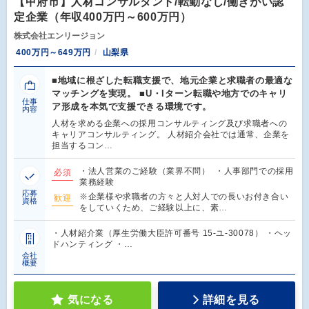
【甲府市】人材コンサルタント/転勤なし/働きがい認
定企業（年収400万円～600万円）
株式会社エンリージョン
400万円～649万円
山梨県
■地域に根ざした転職支援で、地元企業と求職者の最適な
マッチングを実現。 ■U・Iターン転職や地方でのキャリ
仕事
ア形成を本気で支援できる環境です。
内容
人材を求める企業への採用コンサルティング及び求職者への
キャリアコンサルティング。 人材紹介会社では通常、企業を
担当するコン…
・法人営業のご経験（業界不問） ・人事部門での採用
必須
業務経験
応募
※企業様や求職者の方々と人対人での長いお付き合い
歓迎
資格
をしていくため、ご経験以上に、素…
・人材紹介業（厚生労働大臣許可番号 15-ユ-30078） ・ヘッ
ドハンティング ・…
会社
概要
気になる
詳細を見る