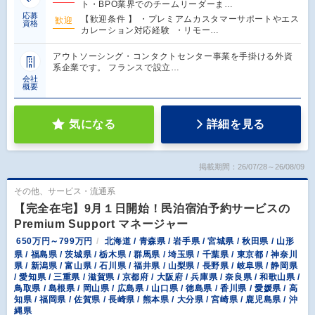
ト・BPO業界でのチームリーダーま…
応募
【歓迎条件 】 ・プレミアムカスタマーサポートやエス
歓迎
資格
カレーション対応経験 ・リモー…
アウトソーシング・コンタクトセンター事業を手掛ける外資
系企業です。 フランスで設立…
会社
概要
気になる
詳細を見る
掲載期間：26/07/28～26/08/09
その他、サービス・流通系
【完全在宅】9月１日開始！民泊宿泊予約サービスの
Premium Support マネージャー
650万円～799万円
北海道 / 青森県 / 岩手県 / 宮城県 / 秋田県 / 山形
県 / 福島県 / 茨城県 / 栃木県 / 群馬県 / 埼玉県 / 千葉県 / 東京都 / 神奈川
県 / 新潟県 / 富山県 / 石川県 / 福井県 / 山梨県 / 長野県 / 岐阜県 / 静岡県
/ 愛知県 / 三重県 / 滋賀県 / 京都府 / 大阪府 / 兵庫県 / 奈良県 / 和歌山県 /
鳥取県 / 島根県 / 岡山県 / 広島県 / 山口県 / 徳島県 / 香川県 / 愛媛県 / 高
知県 / 福岡県 / 佐賀県 / 長崎県 / 熊本県 / 大分県 / 宮崎県 / 鹿児島県 / 沖
縄県