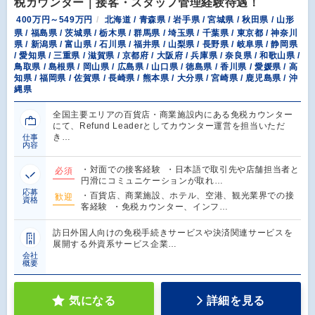
税カウンター｜接客・スタッフ管理経験待遇！
400万円～549万円
北海道 / 青森県 / 岩手県 / 宮城県 / 秋田県 / 山形
県 / 福島県 / 茨城県 / 栃木県 / 群馬県 / 埼玉県 / 千葉県 / 東京都 / 神奈川
県 / 新潟県 / 富山県 / 石川県 / 福井県 / 山梨県 / 長野県 / 岐阜県 / 静岡県
/ 愛知県 / 三重県 / 滋賀県 / 京都府 / 大阪府 / 兵庫県 / 奈良県 / 和歌山県 /
鳥取県 / 島根県 / 岡山県 / 広島県 / 山口県 / 徳島県 / 香川県 / 愛媛県 / 高
知県 / 福岡県 / 佐賀県 / 長崎県 / 熊本県 / 大分県 / 宮崎県 / 鹿児島県 / 沖
縄県
全国主要エリアの百貨店・商業施設内にある免税カウンター
にて、Refund Leaderとしてカウンター運営を担当いただ
き…
仕事
内容
・対面での接客経験 ・日本語で取引先や店舗担当者と
必須
円滑にコミュニケーションが取れ…
応募
・百貨店、商業施設、ホテル、空港、観光業界での接
歓迎
資格
客経験 ・免税カウンター、インフ…
訪日外国人向けの免税手続きサービスや決済関連サービスを
展開する外資系サービス企業…
会社
概要
気になる
詳細を見る