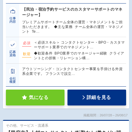
【民泊・宿泊予約サービスのカスタマーサポートのマネ
ージャー】
仕事
内容
プレミアムサポートチーム全体の運営・マネジメントをご担
当いただきます。 ◆主な業務 チーム全体の運営・マネジメ
ント Te…
＜必須スキル＞ コンタクトセンター・BPO・カスタマ
必須
ーサポート業界でのマネジメント…
応募
◆歓迎条件 BPO業界でのマネージャー経験 クライア
歓迎
資格
ントとの折衝・リレーション構…
アウトソーシング・コンタクトセンター事業を手掛ける外資
系企業です。 フランスで設立…
会社
概要
気になる
詳細を見る
掲載期間：26/07/28～26/08/17
その他、サービス・流通系