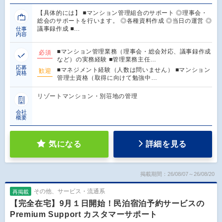
【具体的には】 ■マンション管理組合のサポート ◎理事会・
総会のサポートを行います。 ◎各種資料作成 ◎当日の運営 ◎
議事録作成 ■…
仕事
内容
■マンション管理業務（理事会・総会対応、議事録作成
必須
など）の実務経験 ■管理業務主任…
応募
■マネジメント経験（人数は問いません） ■マンション
歓迎
資格
管理士資格（取得に向けて勉強中…
リゾートマンション・別荘地の管理
会社
概要
気になる
詳細を見る
掲載期間：26/08/07～26/08/20
その他、サービス・流通系
再掲載
【完全在宅】9月１日開始！民泊宿泊予約サービスの
Premium Support カスタマーサポート