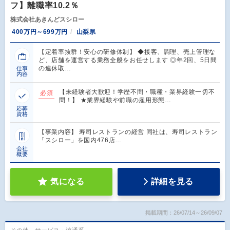
フ】離職率10.2％
株式会社あきんどスシロー
400万円～699万円
山梨県
【定着率抜群！安心の研修体制】 ◆接客、調理、売上管理な
ど、店舗を運営する業務全般をお任せします ◎年2回、5日間
の連休取…
仕事
内容
【未経験者大歓迎！学歴不問・職種・業界経験一切不
必須
問！】 ★業界経験や前職の雇用形態…
応募
資格
【事業内容】 寿司レストランの経営 同社は、寿司レストラン
「スシロー」を国内476店…
会社
概要
気になる
詳細を見る
掲載期間：26/07/14～26/09/07