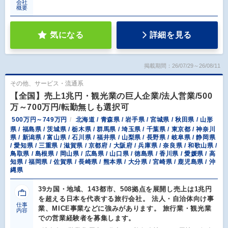
会社
概要
気になる
詳細を見る
掲載期間：26/07/29～26/08/11
その他、サービス・流通系
【全国】売上1兆円・観光業の巨人企業/法人営業/500
万～700万円/転勤無しも選択可
500万円～749万円
北海道 / 青森県 / 岩手県 / 宮城県 / 秋田県 / 山形
県 / 福島県 / 茨城県 / 栃木県 / 群馬県 / 埼玉県 / 千葉県 / 東京都 / 神奈川
県 / 新潟県 / 富山県 / 石川県 / 福井県 / 山梨県 / 長野県 / 岐阜県 / 静岡県
/ 愛知県 / 三重県 / 滋賀県 / 京都府 / 大阪府 / 兵庫県 / 奈良県 / 和歌山県 /
鳥取県 / 島根県 / 岡山県 / 広島県 / 山口県 / 徳島県 / 香川県 / 愛媛県 / 高
知県 / 福岡県 / 佐賀県 / 長崎県 / 熊本県 / 大分県 / 宮崎県 / 鹿児島県 / 沖
縄県
39カ国・地域、143都市、508拠点を展開し売上は1兆円
を超える日本を代表する旅行会社。 法人・自治体向け事
仕事
業、MICE事業などに強みがあります。 旅行業・観光業
内容
での営業経験者を募集します。