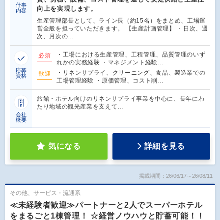
仕事
向上を実現します。
内容
生産管理部長として、ライン長（約15名）をまとめ、工場運
営全般を担っていただきます。 【生産計画管理】 ・日次、週
次、月次の…
・工場における生産管理、工程管理、品質管理のいず
必須
れかの実務経験 ・マネジメント経験…
応募
・リネンサプライ、クリーニング、食品、製造業での
歓迎
資格
工場管理経験 ・原価管理、コスト削…
旅館・ホテル向けのリネンサプライ事業を中心に、長年にわ
たり地域の観光産業を支えて…
会社
概要
気になる
詳細を見る
掲載期間：26/06/17～26/08/11
その他、サービス・流通系
≪未経験者歓迎≫パートナーと2人でスーパーホテル
をまるごと1棟管理！ ☆経営ノウハウと貯蓄可能！！