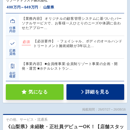
リゾートトラスト株式会社
400万円～649万円
山梨県
【業務内容】 オリジナルの顧客管理システムに基づいたパー
ソナルサービスで、お客様一人ひとりのニーズや体調に合わ
せたアプロー…
仕事
内容
【必須要件】 ・フェイシャル、ボディのオールハンド
必須
トリートメント施術経験が3年以上…
応募
資格
【事業内容】 ■会員権事業:会員制リゾート事業の企画・開
発・運営 ■ホテルレストラン…
会社
概要
気になる
詳細を見る
掲載期間：26/07/27～26/08/16
その他、サービス・流通系
《山梨県》未経験・正社員デビューOK！【店舗スタッ