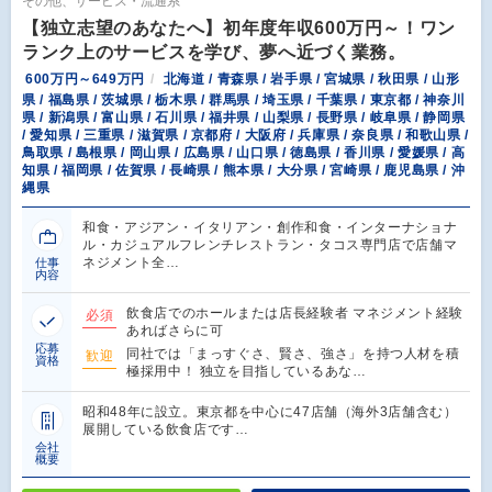
その他、サービス・流通系
【独立志望のあなたへ】初年度年収600万円～！ワン
ランク上のサービスを学び、夢へ近づく業務。
600万円～649万円
北海道 / 青森県 / 岩手県 / 宮城県 / 秋田県 / 山形
県 / 福島県 / 茨城県 / 栃木県 / 群馬県 / 埼玉県 / 千葉県 / 東京都 / 神奈川
県 / 新潟県 / 富山県 / 石川県 / 福井県 / 山梨県 / 長野県 / 岐阜県 / 静岡県
/ 愛知県 / 三重県 / 滋賀県 / 京都府 / 大阪府 / 兵庫県 / 奈良県 / 和歌山県 /
鳥取県 / 島根県 / 岡山県 / 広島県 / 山口県 / 徳島県 / 香川県 / 愛媛県 / 高
知県 / 福岡県 / 佐賀県 / 長崎県 / 熊本県 / 大分県 / 宮崎県 / 鹿児島県 / 沖
縄県
和食・アジアン・イタリアン・創作和食・インターナショナ
ル・カジュアルフレンチレストラン・タコス専門店で店舗マ
ネジメント全…
仕事
内容
飲食店でのホールまたは店長経験者 マネジメント経験
必須
あればさらに可
応募
同社では「まっすぐさ、賢さ、強さ」を持つ人材を積
歓迎
資格
極採用中！ 独立を目指しているあな…
昭和48年に設立。東京都を中心に47店舗（海外3店舗含む）
展開している飲食店です…
会社
概要