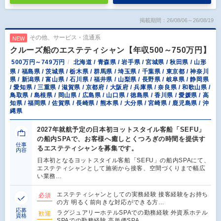
掲載期間：26/08/06～26/08/19
その他、サービス・流通系
NEW
クルーズ船のエステティシャン【年収500～750万円】
500万円～749万円
北海道 / 青森県 / 岩手県 / 宮城県 / 秋田県 / 山形
県 / 福島県 / 茨城県 / 栃木県 / 群馬県 / 埼玉県 / 千葉県 / 東京都 / 神奈川
県 / 新潟県 / 富山県 / 石川県 / 福井県 / 山梨県 / 長野県 / 岐阜県 / 静岡県
/ 愛知県 / 三重県 / 滋賀県 / 京都府 / 大阪府 / 兵庫県 / 奈良県 / 和歌山県 /
鳥取県 / 島根県 / 岡山県 / 広島県 / 山口県 / 徳島県 / 香川県 / 愛媛県 / 高
知県 / 福岡県 / 佐賀県 / 長崎県 / 熊本県 / 大分県 / 宮崎県 / 鹿児島県 / 沖
縄県
2027年就航予定の日本初ヨットスタイル客船「SEFU」
の船内SPAで、お客様へ癒しとくつろぎの時間を提供す
仕事
るエステティシャンを募集です。
内容
日本初となるヨットスタイル客船「SEFU」の船内SPAにて、
エステティシャンとして施術から接客、空間づくりまで幅広
い業務…
エステティシャンとしての実務経験 接客経験をお持ち
必須
の方 明るく前向きな対応ができる方…
応募
ラグジュアリーホテルSPAでの勤務経験 外資系ホテル
歓迎
資格
SPAでの勤務経験 高単価SPA…