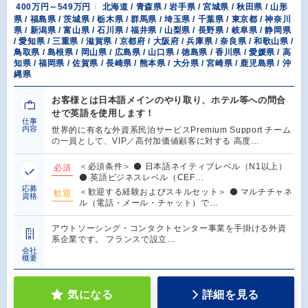
400万円～549万円
北海道 / 青森県 / 岩手県 / 宮城県 / 秋田県 / 山形
県 / 福島県 / 茨城県 / 栃木県 / 群馬県 / 埼玉県 / 千葉県 / 東京都 / 神奈川
県 / 新潟県 / 富山県 / 石川県 / 福井県 / 山梨県 / 長野県 / 岐阜県 / 静岡県
/ 愛知県 / 三重県 / 滋賀県 / 京都府 / 大阪府 / 兵庫県 / 奈良県 / 和歌山県 /
鳥取県 / 島根県 / 岡山県 / 広島県 / 山口県 / 徳島県 / 香川県 / 愛媛県 / 高
知県 / 福岡県 / 佐賀県 / 長崎県 / 熊本県 / 大分県 / 宮崎県 / 鹿児島県 / 沖
縄県
お客様とは日本語メインのやり取り、ホテル等への問合
せで英語を使用します！
仕事
内容
世界的に有名な外資系民泊サービスPremium Support チーム
の一員として、VIP／高付加価値顧客に対する 高度…
＜必須条件＞ ⚫ 日本語ネイティブレベル（N1以上）
必須
⚫ 英語ビジネスレベル（CEF…
応募
＜歓迎する経験およびスキルセット＞ ⚫ マルチチャネ
歓迎
資格
ル（電話・メール・チャット）で…
アウトソーシング・コンタクトセンター事業を手掛ける外資
系企業です。 フランスで設立…
会社
概要
気になる
詳細を見る