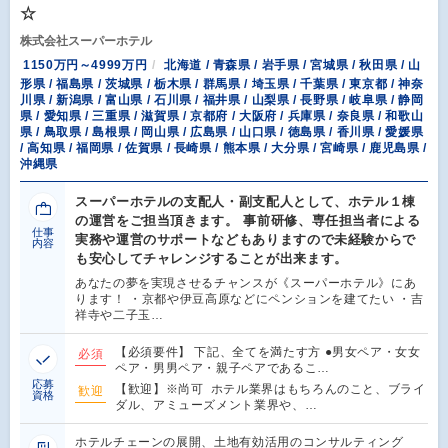
☆
株式会社スーパーホテル
1150万円～4999万円
北海道 / 青森県 / 岩手県 / 宮城県 / 秋田県 / 山
形県 / 福島県 / 茨城県 / 栃木県 / 群馬県 / 埼玉県 / 千葉県 / 東京都 / 神奈
川県 / 新潟県 / 富山県 / 石川県 / 福井県 / 山梨県 / 長野県 / 岐阜県 / 静岡
県 / 愛知県 / 三重県 / 滋賀県 / 京都府 / 大阪府 / 兵庫県 / 奈良県 / 和歌山
県 / 鳥取県 / 島根県 / 岡山県 / 広島県 / 山口県 / 徳島県 / 香川県 / 愛媛県
/ 高知県 / 福岡県 / 佐賀県 / 長崎県 / 熊本県 / 大分県 / 宮崎県 / 鹿児島県 /
沖縄県
スーパーホテルの支配人・副支配人として、ホテル１棟
の運営をご担当頂きます。 事前研修、専任担当者による
仕事
実務や運営のサポートなどもありますので未経験からで
内容
も安心してチャレンジすることが出来ます。
あなたの夢を実現させるチャンスが《スーパーホテル》にあ
ります！ ・京都や伊豆高原などにペンションを建てたい ・吉
祥寺や二子玉…
【必須要件】 下記、全てを満たす方 ●男女ペア・女女
必須
ペア・男男ペア・親子ペアであるこ…
応募
【歓迎】※尚可 ホテル業界はもちろんのこと、ブライ
歓迎
資格
ダル、アミューズメント業界や、…
ホテルチェーンの展開、土地有効活用のコンサルティング