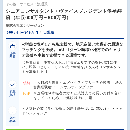
その他、サービス・流通系
シニアコンサルタント・ヴァイスプレジデント候補/甲
府（年収600万円～900万円）
株式会社エンリージョン
600万円～949万円
山梨県
■地域に根ざした転職支援で、地元企業と求職者の最適な
マッチングを実現。 ■U・Iターン転職や地方でのキャリ
仕事
ア形成を本気で支援できる環境です。
内容
【募集背景】事業拡大および滋賀エリアでの案件増加に伴
い、即戦力としてエリアの売上牽引を担う人材コンサルタン
トを募集しま す…
・人材紹介業界・エグゼクティブサーチ経験者 ・法人
必須
営業経験者 ・コンサルティングファ…
応募
※企業様や求職者の方々と人対人での長いお付き合い
歓迎
資格
をしていくため、ご経験以上に、素…
・人材紹介業（厚生労働大臣許可番号 15-ユ-30078） ・ヘッ
ドハンティング ・…
会社
概要