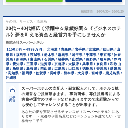
掲載期間：26/07/30～26/08/20
その他、サービス・流通系
20代～40代幅広く活躍中☆業績好調☆《ビジネスホテ
ル》夢を叶える資金と経営力を手にしませんか
株式会社スーパーホテル
1150万円～4999万円
北海道 / 青森県 / 岩手県 / 宮城県 / 秋田県 / 山
形県 / 福島県 / 茨城県 / 栃木県 / 群馬県 / 埼玉県 / 千葉県 / 東京都 / 神奈
川県 / 新潟県 / 富山県 / 石川県 / 福井県 / 山梨県 / 長野県 / 岐阜県 / 静岡
県 / 愛知県 / 三重県 / 滋賀県 / 京都府 / 大阪府 / 兵庫県 / 奈良県 / 和歌山
県 / 鳥取県 / 島根県 / 岡山県 / 広島県 / 山口県 / 徳島県 / 香川県 / 愛媛県
/ 高知県 / 福岡県 / 佐賀県 / 長崎県 / 熊本県 / 大分県 / 宮崎県 / 鹿児島県 /
沖縄県
スーパーホテルの支配人・副支配人として、ホテル１棟
の運営をご担当頂きます。 事前研修、専任担当者による
仕事
実務や運営のサポートなどもありますので未経験からで
内容
も安心してチャレンジすることが出来ます。
あなたの夢を実現させるチャンスが《スーパーホテル》にあ
ります！ ・京都や伊豆高原などにペンションを建てたい ・吉
祥寺や二子玉…