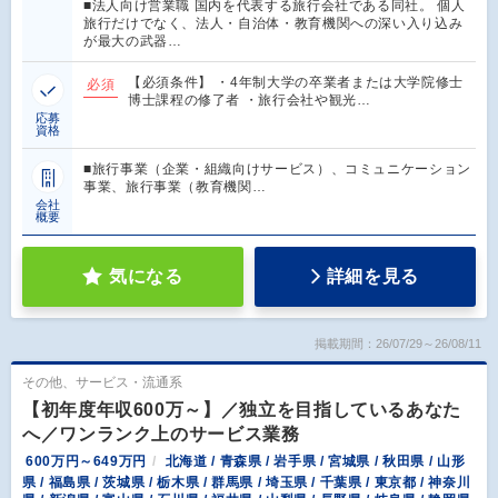
■法人向け営業職 国内を代表する旅行会社である同社。 個人
旅行だけでなく、法人・自治体・教育機関への深い入り込み
が最大の武器…
【必須条件】 ・4年制大学の卒業者または大学院修士
必須
博士課程の修了者 ・旅行会社や観光…
応募
資格
■旅行事業（企業・組織向けサービス）、コミュニケーション
事業、旅行事業（教育機関…
会社
概要
気になる
詳細を見る
掲載期間：26/07/29～26/08/11
その他、サービス・流通系
【初年度年収600万～】／独立を目指しているあなた
へ／ワンランク上のサービス業務
600万円～649万円
北海道 / 青森県 / 岩手県 / 宮城県 / 秋田県 / 山形
県 / 福島県 / 茨城県 / 栃木県 / 群馬県 / 埼玉県 / 千葉県 / 東京都 / 神奈川