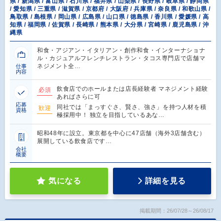
県 / 新潟県 / 富山県 / 石川県 / 福井県 / 山梨県 / 長野県 / 岐阜県 / 静岡県
/ 愛知県 / 三重県 / 滋賀県 / 京都府 / 大阪府 / 兵庫県 / 奈良県 / 和歌山県 /
鳥取県 / 島根県 / 岡山県 / 広島県 / 山口県 / 徳島県 / 香川県 / 愛媛県 / 高
知県 / 福岡県 / 佐賀県 / 長崎県 / 熊本県 / 大分県 / 宮崎県 / 鹿児島県 / 沖
縄県
和食・アジアン・イタリアン・創作和食・インターナショナ
ル・カジュアルフレンチレストラン・タコス専門店で店舗マ
ネジメント全…
仕事
内容
飲食店でのホールまたは店長経験者 マネジメント経験
必須
あればさらに可
応募
同社では「まっすぐさ、賢さ、強さ」を持つ人材を積
歓迎
資格
極採用中！ 独立を目指しているあな…
昭和48年に設立。東京都を中心に47店舗（海外3店舗含む）
展開している飲食店です…
会社
概要
気になる
詳細を見る
掲載期間：26/07/28～26/08/17