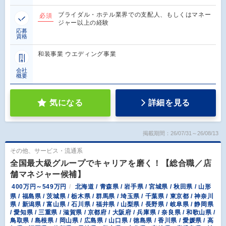
ブライダル・ホテル業界での支配人、もしくはマネー
必須
ジャー以上の経験
応募
資格
和装事業 ウエディング事業
会社
概要
気になる
詳細を見る
掲載期間：26/07/31～26/08/13
その他、サービス・流通系
全国最大級グループでキャリアを磨く！【総合職／店
舗マネジャー候補】
400万円～549万円
北海道 / 青森県 / 岩手県 / 宮城県 / 秋田県 / 山形
県 / 福島県 / 茨城県 / 栃木県 / 群馬県 / 埼玉県 / 千葉県 / 東京都 / 神奈川
県 / 新潟県 / 富山県 / 石川県 / 福井県 / 山梨県 / 長野県 / 岐阜県 / 静岡県
/ 愛知県 / 三重県 / 滋賀県 / 京都府 / 大阪府 / 兵庫県 / 奈良県 / 和歌山県 /
鳥取県 / 島根県 / 岡山県 / 広島県 / 山口県 / 徳島県 / 香川県 / 愛媛県 / 高