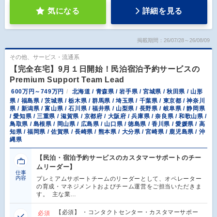
気になる
詳細を見る
掲載期間：26/07/28～26/08/09
その他、サービス・流通系
【完全在宅】9月１日開始！民泊宿泊予約サービスの
Premium Support Team Lead
600万円～749万円
北海道 / 青森県 / 岩手県 / 宮城県 / 秋田県 / 山形
県 / 福島県 / 茨城県 / 栃木県 / 群馬県 / 埼玉県 / 千葉県 / 東京都 / 神奈川
県 / 新潟県 / 富山県 / 石川県 / 福井県 / 山梨県 / 長野県 / 岐阜県 / 静岡県
/ 愛知県 / 三重県 / 滋賀県 / 京都府 / 大阪府 / 兵庫県 / 奈良県 / 和歌山県 /
鳥取県 / 島根県 / 岡山県 / 広島県 / 山口県 / 徳島県 / 香川県 / 愛媛県 / 高
知県 / 福岡県 / 佐賀県 / 長崎県 / 熊本県 / 大分県 / 宮崎県 / 鹿児島県 / 沖
縄県
【民泊・宿泊予約サービスのカスタマーサポートのチー
ムリーダー】
仕事
内容
プレミアムサポートチームのリーダーとして、オペレーター
の育成・マネジメントおよびチーム運営をご担当いただきま
す。 主な業…
【必須】 ・コンタクトセンター・カスタマーサポー
必須