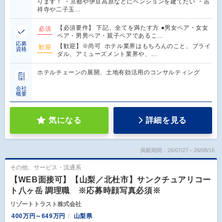
ります！ ・京都や伊豆高原などにペンションを建てたい ・吉
祥寺や二子玉…
【必須要件】 下記、全てを満たす方 ●男女ペア・女女
必須
ペア・男男ペア・親子ペアであるこ…
応募
【歓迎】※尚可 ホテル業界はもちろんのこと、ブライ
歓迎
資格
ダル、アミューズメント業界や、…
ホテルチェーンの展開、土地有効活用のコンサルティング
会社
概要
気になる
詳細を見る
掲載期間：26/07/27～26/08/16
その他、サービス・流通系
【WEB面接可】【山梨／北杜市】サンクチュアリコー
ト八ヶ岳 調理職 ※応募時顔写真必須※
リゾートトラスト株式会社
400万円～649万円
山梨県