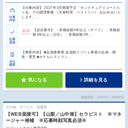
【仕事内容】 2027年3月開業予定「サンクチュアリコート八
ヶ岳」での調理業務 （洋食料理、ペストリー） をお任せいた
します。…
仕事
内容
【必須要件】 ・実務経験5年以上（チーフ） ・実務経
必須
験3年以上（主任） ・実務経験3年…
応募
資格
【事業内容】 ■会員権事業:会員制リゾート事業の企画・開
発・運営 ■ホテルレストラン…
会社
概要
気になる
詳細を見る
掲載期間：26/07/27～26/08/16
その他、サービス・流通系
【WEB面接可】【山梨／山中湖】セラピスト ※マネ
ージャー候補 ※応募時顔写真必須※