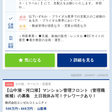
ス・ミラベル）】にて、支配人をお願いいたします。 本部
や…
以下いずれか ・ブライダル業界での支配人のご経験の
必須
ある方 ・ブライダル業界においてマ…
応募
・数値管理が得意な方 ・営業が得意な方
歓迎
資格
＜和装事業＞ ◆呉服、振袖の販売・レンタル ◆ECサイトの
運営 ◆着方教室の企画・運営…
会社
概要
気になる
詳細を見る
掲載期間：26/08/07～26/08/20
その他、サービス・流通系
NEW
【山中湖・河口湖】マンション管理フロント（管理職
候補）の募集 土日祝休み可！テレワークあり！
株式会社エンゼルコミュニティ
500万円～849万円
山梨県