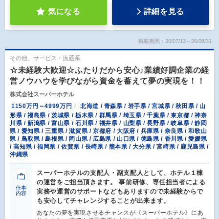
気になる
詳細を見る
掲載期間：26/07/13～26/08/31
その他、サービス・流通系
☆未経験大歓迎☆ふたりだから安心♪業績好調企業の経
営ノウハウを学びながら資金を蓄えて夢の実現を！！
株式会社スーパーホテル
1150万円～4999万円
北海道 / 青森県 / 岩手県 / 宮城県 / 秋田県 / 山
形県 / 福島県 / 茨城県 / 栃木県 / 群馬県 / 埼玉県 / 千葉県 / 東京都 / 神奈
川県 / 新潟県 / 富山県 / 石川県 / 福井県 / 山梨県 / 長野県 / 岐阜県 / 静岡
県 / 愛知県 / 三重県 / 滋賀県 / 京都府 / 大阪府 / 兵庫県 / 奈良県 / 和歌山
県 / 鳥取県 / 島根県 / 岡山県 / 広島県 / 山口県 / 徳島県 / 香川県 / 愛媛県
/ 高知県 / 福岡県 / 佐賀県 / 長崎県 / 熊本県 / 大分県 / 宮崎県 / 鹿児島県 /
沖縄県
スーパーホテルの支配人・副支配人として、ホテル１棟
の運営をご担当頂きます。 事前研修、専任担当者による
仕事
実務や運営のサポートなどもありますので未経験からで
内容
も安心してチャレンジすることが出来ます。
あなたの夢を実現させるチャンスが《スーパーホテル》にあ