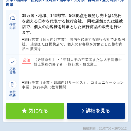
縄県
39カ国・地域、143都市、508拠点を展開し売上は1兆円
を超える日本を代表する旅行会社。 同社店舗または提携
仕事
店で、個人のお客様を対象とした旅行商品の販売を行い
内容
ます。
■旅行営業（個人向け営業） 国内を代表する旅行会社である同
社。 店舗または提携店で、個人のお客様を対象とした旅行商
品の 販売を…
【必須条件】 ・4年制大学の卒業者または大学院修士
必須
博士課程の修了者 ・旅行業・観光業…
応募
資格
■旅行事業（企業・組織向けサービス）、コミュニケーション
事業、旅行事業（教育機関…
会社
概要
気になる
詳細を見る
掲載期間：26/07/30～26/08/12