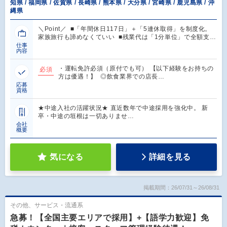
知県 / 福岡県 / 佐賀県 / 長崎県 / 熊本県 / 大分県 / 宮崎県 / 鹿児島県 / 沖
縄県
＼Point／ ■「年間休日117日」＋「5連休取得」を制度化。
家族旅行も諦めなくていい ■残業代は「1分単位」で全額支…
仕事
内容
・運転免許必須（原付でも可） 【以下経験をお持ちの
必須
方は優遇！】 ◎飲食業界での店長…
応募
資格
★中途入社の活躍状況★ 直近数年で中途採用を強化中。 新
卒・中途の垣根は一切ありませ…
会社
概要
気になる
詳細を見る
掲載期間：26/07/31～26/08/31
その他、サービス・流通系
急募！【全国主要エリアで採用】+【語学力歓迎】免