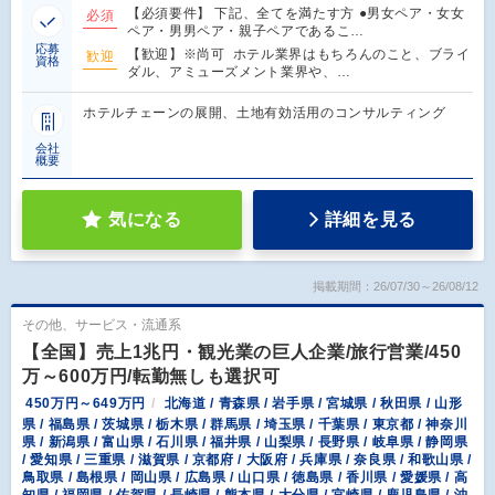
【必須要件】 下記、全てを満たす方 ●男女ペア・女女
必須
ペア・男男ペア・親子ペアであるこ…
応募
【歓迎】※尚可 ホテル業界はもちろんのこと、ブライ
歓迎
資格
ダル、アミューズメント業界や、…
ホテルチェーンの展開、土地有効活用のコンサルティング
会社
概要
気になる
詳細を見る
掲載期間：26/07/30～26/08/12
その他、サービス・流通系
【全国】売上1兆円・観光業の巨人企業/旅行営業/450
万～600万円/転勤無しも選択可
450万円～649万円
北海道 / 青森県 / 岩手県 / 宮城県 / 秋田県 / 山形
県 / 福島県 / 茨城県 / 栃木県 / 群馬県 / 埼玉県 / 千葉県 / 東京都 / 神奈川
県 / 新潟県 / 富山県 / 石川県 / 福井県 / 山梨県 / 長野県 / 岐阜県 / 静岡県
/ 愛知県 / 三重県 / 滋賀県 / 京都府 / 大阪府 / 兵庫県 / 奈良県 / 和歌山県 /
鳥取県 / 島根県 / 岡山県 / 広島県 / 山口県 / 徳島県 / 香川県 / 愛媛県 / 高
知県 / 福岡県 / 佐賀県 / 長崎県 / 熊本県 / 大分県 / 宮崎県 / 鹿児島県 / 沖