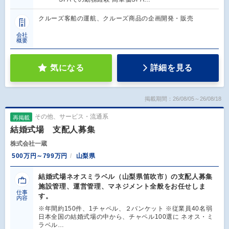
クルーズ客船の運航、クルーズ商品の企画開発・販売
会社
概要
気になる
詳細を見る
掲載期間：26/08/05～26/08/18
その他、サービス・流通系
再掲載
結婚式場 支配人募集
株式会社一蔵
500万円～799万円
山梨県
結婚式場ネオスミラベル（山梨県笛吹市）の支配人募集
施設管理、運営管理、マネジメント全般をお任せしま
仕事
す。
内容
※年間約150件、1チャペル、２バンケット ※従業員40名弱
日本全国の結婚式場の中から、チャペル100選に ネオス・ミ
ラベル…