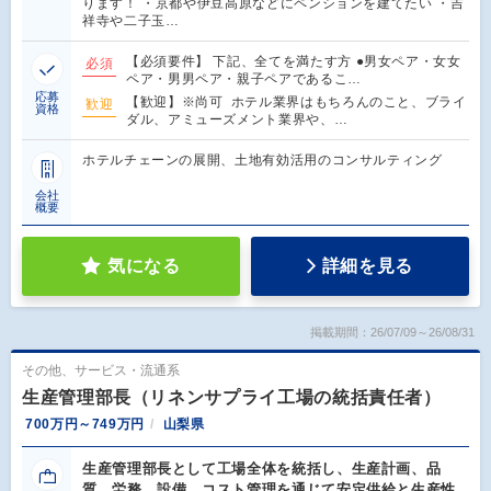
ります！ ・京都や伊豆高原などにペンションを建てたい ・吉
祥寺や二子玉…
【必須要件】 下記、全てを満たす方 ●男女ペア・女女
必須
ペア・男男ペア・親子ペアであるこ…
応募
【歓迎】※尚可 ホテル業界はもちろんのこと、ブライ
歓迎
資格
ダル、アミューズメント業界や、…
ホテルチェーンの展開、土地有効活用のコンサルティング
会社
概要
気になる
詳細を見る
掲載期間：26/07/09～26/08/31
その他、サービス・流通系
生産管理部長（リネンサプライ工場の統括責任者）
700万円～749万円
山梨県
生産管理部長として工場全体を統括し、生産計画、品
質、労務、設備、コスト管理を通じて安定供給と生産性