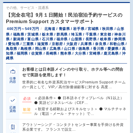
その他、サービス・流通系
【完全在宅】9月１日開始！民泊宿泊予約サービスの
Premium Support カスタマーサポート
400万円～549万円
北海道 / 青森県 / 岩手県 / 宮城県 / 秋田県 / 山形
県 / 福島県 / 茨城県 / 栃木県 / 群馬県 / 埼玉県 / 千葉県 / 東京都 / 神奈川
県 / 新潟県 / 富山県 / 石川県 / 福井県 / 山梨県 / 長野県 / 岐阜県 / 静岡県
/ 愛知県 / 三重県 / 滋賀県 / 京都府 / 大阪府 / 兵庫県 / 奈良県 / 和歌山県 /
鳥取県 / 島根県 / 岡山県 / 広島県 / 山口県 / 徳島県 / 香川県 / 愛媛県 / 高
知県 / 福岡県 / 佐賀県 / 長崎県 / 熊本県 / 大分県 / 宮崎県 / 鹿児島県 / 沖
縄県
お客様とは日本語メインのやり取り、ホテル等への問合
せで英語を使用します！
仕事
内容
世界的に有名な外資系民泊サービスPremium Support チーム
の一員として、VIP／高付加価値顧客に対する 高度…
＜必須条件＞ ⚫ 日本語ネイティブレベル（N1以上）
必須
⚫ 英語ビジネスレベル（CEF…
応募
＜歓迎する経験およびスキルセット＞ ⚫ マルチチャネ
歓迎
資格
ル（電話・メール・チャット）で…
アウトソーシング・コンタクトセンター事業を手掛ける外資
系企業です。 フランスで設立…