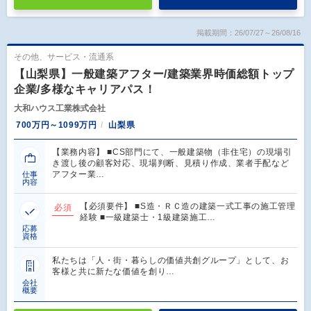
掲載期間：26/07/27～26/08/16
その他、サービス・流通系
【山梨県】一般建築アフター/建築業界時価総額トップ
企業/多様なキャリアパス！
大和ハウス工業株式会社
700万円～1099万円
山梨県
【業務内容】 ■CS部門にて、一般建築物（非住宅）の現場引
き渡し後の顧客対応、現場判断、見積り作成、業者手配など
アフター業…
仕事
内容
【必須要件】 ■S造・ＲＣ造の建築一式工事の施工管理
必須
経験 ■一級建築士・1級建築施工…
応募
資格
私たちは「人・街・暮らしの価値共創グループ」として、お
客様と共に新たな価値を創り…
会社
概要