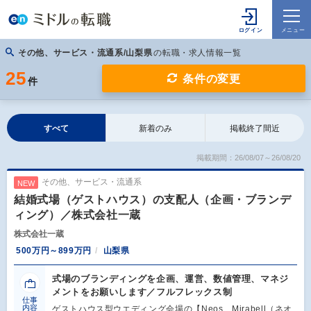
その他、サービス・流通系/山梨県
の転職・求人情報一覧
25
条件の変更
件
すべて
新着のみ
掲載終了間近
掲載期間：26/08/07～26/08/20
その他、サービス・流通系
NEW
結婚式場（ゲストハウス）の支配人（企画・ブランデ
ィング）／株式会社一蔵
株式会社一蔵
500万円～899万円
山梨県
式場のブランディングを企画、運営、数値管理、マネジ
メントをお願いします／フルフレックス制
仕事
内容
ゲストハウス型ウエディング会場の【Neos Mirabell（ネオ