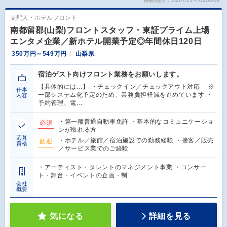
支配人・ホテルフロント
南都留郡(山梨)フロントスタッフ・東証プライム上場
エンタメ企業／新ホテル開業予定◎年間休日120日
350万円～549万円
山梨県
宿泊ゲスト向けフロント業務をお願いします。
【具体的には…】 ・チェックイン／チェックアウト対応 ※
仕事
一部システム化予定のため、業務負担軽減を進めています ・
内容
予約管理、電…
・第一種普通自動車免許 ・基本的なコミュニケーショ
必須
ンが取れる方
応募
・ホテル／旅館／宿泊施設での勤務経験 ・接客／販売
歓迎
資格
／サービス業でのご経験
・アーティスト・タレントのマネジメント事業 ・コンサー
ト・舞台・イベントの企画・制…
会社
概要
気になる
詳細を見る