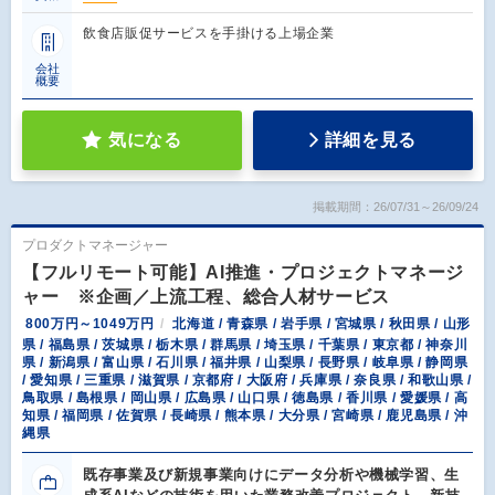
飲食店販促サービスを手掛ける上場企業
会社
概要
気になる
詳細を見る
掲載期間：26/07/31～26/09/24
プロダクトマネージャー
【フルリモート可能】AI推進・プロジェクトマネージ
ャー ※企画／上流工程、総合人材サービス
800万円～1049万円
北海道 / 青森県 / 岩手県 / 宮城県 / 秋田県 / 山形
県 / 福島県 / 茨城県 / 栃木県 / 群馬県 / 埼玉県 / 千葉県 / 東京都 / 神奈川
県 / 新潟県 / 富山県 / 石川県 / 福井県 / 山梨県 / 長野県 / 岐阜県 / 静岡県
/ 愛知県 / 三重県 / 滋賀県 / 京都府 / 大阪府 / 兵庫県 / 奈良県 / 和歌山県 /
鳥取県 / 島根県 / 岡山県 / 広島県 / 山口県 / 徳島県 / 香川県 / 愛媛県 / 高
知県 / 福岡県 / 佐賀県 / 長崎県 / 熊本県 / 大分県 / 宮崎県 / 鹿児島県 / 沖
縄県
既存事業及び新規事業向けにデータ分析や機械学習、生