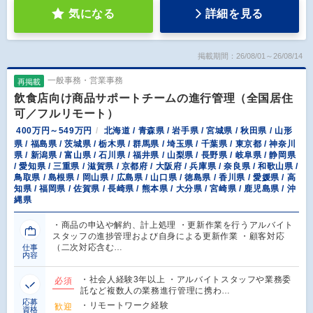
気になる
詳細を見る
掲載期間：26/08/01～26/08/14
一般事務・営業事務
再掲載
飲食店向け商品サポートチームの進行管理（全国居住
可／フルリモート）
400万円～549万円
北海道 / 青森県 / 岩手県 / 宮城県 / 秋田県 / 山形
県 / 福島県 / 茨城県 / 栃木県 / 群馬県 / 埼玉県 / 千葉県 / 東京都 / 神奈川
県 / 新潟県 / 富山県 / 石川県 / 福井県 / 山梨県 / 長野県 / 岐阜県 / 静岡県
/ 愛知県 / 三重県 / 滋賀県 / 京都府 / 大阪府 / 兵庫県 / 奈良県 / 和歌山県 /
鳥取県 / 島根県 / 岡山県 / 広島県 / 山口県 / 徳島県 / 香川県 / 愛媛県 / 高
知県 / 福岡県 / 佐賀県 / 長崎県 / 熊本県 / 大分県 / 宮崎県 / 鹿児島県 / 沖
縄県
・商品の申込や解約、計上処理 ・更新作業を行うアルバイト
スタッフの進捗管理および自身による更新作業 ・顧客対応
（二次対応含む…
仕事
内容
・社会人経験3年以上 ・アルバイトスタッフや業務委
必須
託など複数人の業務進行管理に携わ…
応募
・リモートワーク経験
歓迎
資格