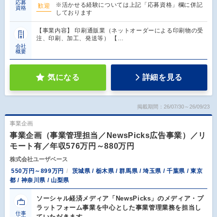
応募
※活かせる経験については上記「応募資格」欄に併記
歓迎
資格
しております
【事業内容】 印刷通販業（ネットオーダーによる印刷物の受
注、印刷、加工、発送等） 【…
会社
概要
気になる
詳細を見る
掲載期間：26/07/30～26/09/23
事業企画
事業企画（事業管理担当／NewsPicks広告事業）／リ
モート有／年収576万円～880万円
株式会社ユーザベース
550万円～899万円
茨城県 / 栃木県 / 群馬県 / 埼玉県 / 千葉県 / 東京
都 / 神奈川県 / 山梨県
ソーシャル経済メディア「NewsPicks」のメディア・プ
ラットフォーム事業を中心とした事業管理業務を担当し
仕事
ていただきます。