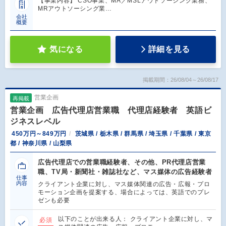
【事業内容】 CSO事業、MA／MSLアウトソーシング業務、
MRアウトソーシング業…
会社
概要
気になる
詳細を見る
掲載期間：26/08/04～26/08/17
営業企画
再掲載
営業企画 広告代理店営業職 代理店経験者 英語ビ
ジネスレベル
450万円～849万円
茨城県 / 栃木県 / 群馬県 / 埼玉県 / 千葉県 / 東京
都 / 神奈川県 / 山梨県
広告代理店での営業職経験者、その他、PR代理店営業
職、TV局・新聞社・雑誌社など、マス媒体の広告経験者
仕事
内容
クライアント企業に対し、マス媒体関連の広告・広報・プロ
モーション企画を提案する、場合によっては、英語でのプレ
ゼンも必要
以下のことが出来る人： クライアント企業に対し、マ
必須