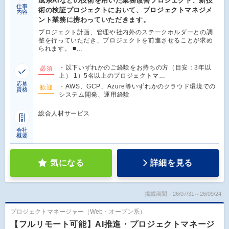
成系AIなどの技術を用いた業務改善プロジェクト、新技
仕事
術の検証プロジェクトにおいて、プロジェクトマネジメ
内容
ント業務に携わっていただきます。
プロジェクト計画、管理や社内外のステークホルダーとの調
整を行っていただき、プロジェクトを前進させることが求め
られます。 ■…
・以下いずれかのご経験をお持ちの方（目安：3年以
必須
上） 1）5名以上のプロジェクトマ…
応募
・AWS、GCP、Azure等いずれかのクラウド環境での
歓迎
資格
システム開発、運用経験
総合人材サービス
会社
概要
気になる
詳細を見る
掲載期間：26/07/31～26/09/24
プロジェクトマネージャー（Web・オープン系）
【フルリモート可能】AI推進・プロジェクトマネージ