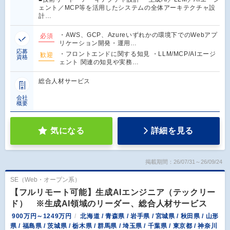
ェント／MCP等を活用したシステムの全体アーキテクチャ設
計…
・AWS、GCP、Azureいずれかの環境下でのWebアプ
必須
リケーション開発・運用…
応募
・フロントエンドに関する知見 ・LLM/MCP/AIエージ
歓迎
資格
ェント 関連の知見や実務…
総合人材サービス
会社
概要
気になる
詳細を見る
掲載期間：26/07/31～26/09/24
SE（Web・オープン系）
【フルリモート可能】生成AIエンジニア（テックリー
ド） ※生成AI領域のリーダー、総合人材サービス
900万円～1249万円
北海道 / 青森県 / 岩手県 / 宮城県 / 秋田県 / 山形
県 / 福島県 / 茨城県 / 栃木県 / 群馬県 / 埼玉県 / 千葉県 / 東京都 / 神奈川