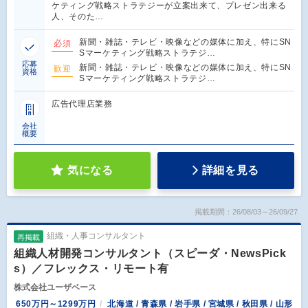
ケティング戦略ストラテジーが立案出来て、プレゼン出来る
人、そのた…
新聞・雑誌・テレビ・映像などの媒体に加え、特にSN
必須
Sマーケティング戦略ストラテジ…
応募
新聞・雑誌・テレビ・映像などの媒体に加え、特にSN
歓迎
資格
Sマーケティング戦略ストラテジ…
広告代理店業務
会社
概要
気になる
詳細を見る
掲載期間：26/08/03～26/09/27
組織・人事コンサルタント
再掲載
組織人材開発コンサルタント（スピーダ・NewsPick
s）／フレックス・リモート有
株式会社ユーザベース
650万円～1299万円
北海道 / 青森県 / 岩手県 / 宮城県 / 秋田県 / 山形