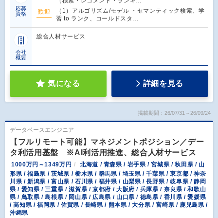
（検索・レコメンド・ランキ…
応募
（1）アルゴリズム/モデル ・セマンティック検索、学
歓迎
資格
習 to ランク、コールドスタ…
総合人材サービス
会社
概要
気になる
詳細を見る
掲載期間：26/07/31～26/09/24
データベースエンジニア
【フルリモート可能】マネジメントポジション／デー
タ利活用基盤 ※AI利活用推進、総合人材サービス
1000万円～1349万円
北海道 / 青森県 / 岩手県 / 宮城県 / 秋田県 / 山
形県 / 福島県 / 茨城県 / 栃木県 / 群馬県 / 埼玉県 / 千葉県 / 東京都 / 神奈
川県 / 新潟県 / 富山県 / 石川県 / 福井県 / 山梨県 / 長野県 / 岐阜県 / 静岡
県 / 愛知県 / 三重県 / 滋賀県 / 京都府 / 大阪府 / 兵庫県 / 奈良県 / 和歌山
県 / 鳥取県 / 島根県 / 岡山県 / 広島県 / 山口県 / 徳島県 / 香川県 / 愛媛県
/ 高知県 / 福岡県 / 佐賀県 / 長崎県 / 熊本県 / 大分県 / 宮崎県 / 鹿児島県 /
沖縄県