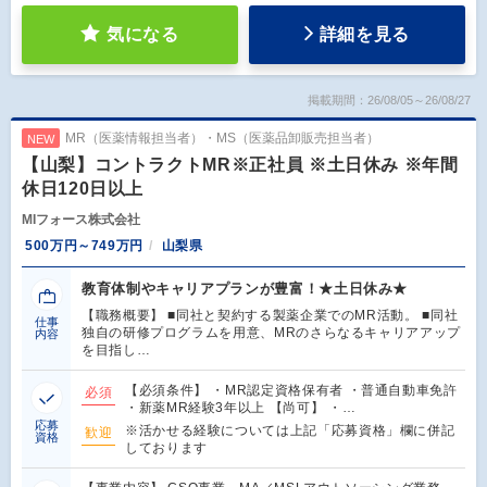
気になる
詳細を見る
掲載期間：26/08/05～26/08/27
MR（医薬情報担当者）・MS（医薬品卸販売担当者）
NEW
【山梨】コントラクトMR※正社員 ※土日休み ※年間
休日120日以上
MIフォース株式会社
500万円～749万円
山梨県
教育体制やキャリアプランが豊富！★土日休み★
【職務概要】 ■同社と契約する製薬企業でのMR活動。 ■同社
仕事
独自の研修プログラムを用意、MRのさらなるキャリアアップ
内容
を目指し…
【必須条件】 ・MR認定資格保有者 ・普通自動車免許
必須
・新薬MR経験3年以上 【尚可】 ・…
応募
※活かせる経験については上記「応募資格」欄に併記
歓迎
資格
しております