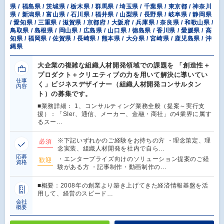
県 / 福島県 / 茨城県 / 栃木県 / 群馬県 / 埼玉県 / 千葉県 / 東京都 / 神奈川
県 / 新潟県 / 富山県 / 石川県 / 福井県 / 山梨県 / 長野県 / 岐阜県 / 静岡県
/ 愛知県 / 三重県 / 滋賀県 / 京都府 / 大阪府 / 兵庫県 / 奈良県 / 和歌山県 /
鳥取県 / 島根県 / 岡山県 / 広島県 / 山口県 / 徳島県 / 香川県 / 愛媛県 / 高
知県 / 福岡県 / 佐賀県 / 長崎県 / 熊本県 / 大分県 / 宮崎県 / 鹿児島県 / 沖
縄県
大企業の複雑な組織人材開発領域での課題を 「創造性＋
プロダクト＋クリエティブの力を用いて解決に導いてい
仕事
く」ビジネスデザイナー（組織人材開発コンサルタン
内容
ト）の募集です。
■業務詳細： 1、コンサルティング業務全般（提案～実行支
援）：「SIer、通信、メーカー、金融・商社」の4業界に属す
るスー…
※下記いずれかのご経験をお持ちの方 ・理念策定、理
必須
念実装、組織人材開発を社内で自ら…
応募
・エンタープライズ向けのソリューション提案のご経
歓迎
資格
験がある方 ・記事制作・動画制作の…
■概要：2008年の創業より築き上げてきた経済情報基盤を活
用して、経営のスピード…
会社
概要