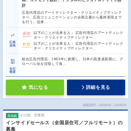
計
広告代理店のアートディレクター・クリエイティブディレク
ター、広告コミュニケーションの企画立案から最終表現まで
を行う。従来…
以下のことが出来る人： 広告代理店のアートディレク
必須
ター・クリエイティブディレクター…
応募
以下のことが出来る人： 広告代理店のアートディレク
歓迎
資格
ター・クリエイティブディレクター…
総合広告代理店。1963年に創業し、日本の高度成長期に、グ
ローバル化を目指して海…
会社
概要
気になる
詳細を見る
掲載期間：26/08/06～26/08/26
その他、営業系
再掲載
インサイドセールス（全国居住可／フルリモート）の
募集