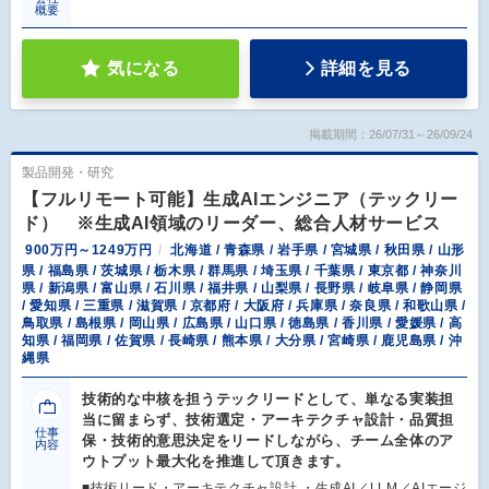
概要
気になる
詳細を見る
掲載期間：26/07/31～26/09/24
製品開発・研究
【フルリモート可能】生成AIエンジニア（テックリー
ド） ※生成AI領域のリーダー、総合人材サービス
900万円～1249万円
北海道 / 青森県 / 岩手県 / 宮城県 / 秋田県 / 山形
県 / 福島県 / 茨城県 / 栃木県 / 群馬県 / 埼玉県 / 千葉県 / 東京都 / 神奈川
県 / 新潟県 / 富山県 / 石川県 / 福井県 / 山梨県 / 長野県 / 岐阜県 / 静岡県
/ 愛知県 / 三重県 / 滋賀県 / 京都府 / 大阪府 / 兵庫県 / 奈良県 / 和歌山県 /
鳥取県 / 島根県 / 岡山県 / 広島県 / 山口県 / 徳島県 / 香川県 / 愛媛県 / 高
知県 / 福岡県 / 佐賀県 / 長崎県 / 熊本県 / 大分県 / 宮崎県 / 鹿児島県 / 沖
縄県
技術的な中核を担うテックリードとして、単なる実装担
当に留まらず、技術選定・アーキテクチャ設計・品質担
仕事
保・技術的意思決定をリードしながら、チーム全体のア
内容
ウトプット最大化を推進して頂きます。
■技術リード・アーキテクチャ設計 ・生成AI／LLM／AIエージ