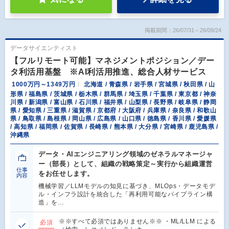
掲載期間：26/07/31～26/09/24
データサイエンティスト
【フルリモート可能】マネジメントポジション／デー
タ利活用基盤 ※AI利活用推進、総合人材サービス
1000万円～1349万円
北海道 / 青森県 / 岩手県 / 宮城県 / 秋田県 / 山
形県 / 福島県 / 茨城県 / 栃木県 / 群馬県 / 埼玉県 / 千葉県 / 東京都 / 神奈
川県 / 新潟県 / 富山県 / 石川県 / 福井県 / 山梨県 / 長野県 / 岐阜県 / 静岡
県 / 愛知県 / 三重県 / 滋賀県 / 京都府 / 大阪府 / 兵庫県 / 奈良県 / 和歌山
県 / 鳥取県 / 島根県 / 岡山県 / 広島県 / 山口県 / 徳島県 / 香川県 / 愛媛県
/ 高知県 / 福岡県 / 佐賀県 / 長崎県 / 熊本県 / 大分県 / 宮崎県 / 鹿児島県 /
沖縄県
データ・AIエンジニアリング領域のゼネラルマネージャ
ー（部長）として、組織の戦略策定～実行から組織運営
仕事
をお任せします。
内容
機械学習／LLMモデルの知見に基づき、MLOps・データモデ
ル・インフラ設計を統合した「再利用可能なパイプライン構
造」を…
※※すべて必須ではありません※※ ・ML/LLM による
必須