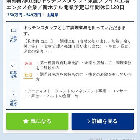
南都留郡(山梨)キッチンスタッフ・東証プライム上場
エンタメ企業／新ホテル開業予定◎年間休日120日
350万円～549万円
山梨県
キッチンスタッフとして調理業務を担っていただきま
す。
仕事
内容
【具体的には…】 ・調理全般（食材の切り出し／加熱／盛り
付け等） ・食材管理／発注（買い出し含む） ・朝食／昼食／
夕食の提供 ・…
・第一種普通自動車免許 ・企業や店舗にて、調理業務
必須
をご経験の方
応募
・調理師免許をお持ちの方 ・接客の経験を有している
歓迎
資格
方
・アーティスト・タレントのマネジメント事業 ・コンサー
ト・舞台・イベントの企画・制…
会社
概要
気になる
詳細を見る
掲載期間：26/07/21～26/08/09