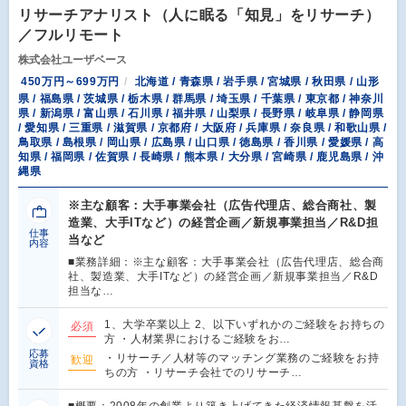
リサーチアナリスト（人に眠る「知見」をリサーチ）
／フルリモート
株式会社ユーザベース
450万円～699万円
北海道 / 青森県 / 岩手県 / 宮城県 / 秋田県 / 山形
県 / 福島県 / 茨城県 / 栃木県 / 群馬県 / 埼玉県 / 千葉県 / 東京都 / 神奈川
県 / 新潟県 / 富山県 / 石川県 / 福井県 / 山梨県 / 長野県 / 岐阜県 / 静岡県
/ 愛知県 / 三重県 / 滋賀県 / 京都府 / 大阪府 / 兵庫県 / 奈良県 / 和歌山県 /
鳥取県 / 島根県 / 岡山県 / 広島県 / 山口県 / 徳島県 / 香川県 / 愛媛県 / 高
知県 / 福岡県 / 佐賀県 / 長崎県 / 熊本県 / 大分県 / 宮崎県 / 鹿児島県 / 沖
縄県
※主な顧客：大手事業会社（広告代理店、総合商社、製
造業、大手ITなど）の経営企画／新規事業担当／R&D担
仕事
当など
内容
■業務詳細：※主な顧客：大手事業会社（広告代理店、総合商
社、製造業、大手ITなど）の経営企画／新規事業担当／R&D
担当な…
1、大学卒業以上 2、以下いずれかのご経験をお持ちの
必須
方 ・人材業界におけるご経験をお…
応募
・リサーチ／人材等のマッチング業務のご経験をお持
歓迎
資格
ちの方 ・リサーチ会社でのリサーチ…
■概要：2008年の創業より築き上げてきた経済情報基盤を活