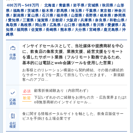
400万円～549万円
北海道 / 青森県 / 岩手県 / 宮城県 / 秋田県 / 山形
県 / 福島県 / 茨城県 / 栃木県 / 群馬県 / 埼玉県 / 千葉県 / 東京都 / 神奈川
県 / 新潟県 / 富山県 / 石川県 / 福井県 / 山梨県 / 長野県 / 岐阜県 / 静岡県
/ 愛知県 / 三重県 / 滋賀県 / 京都府 / 大阪府 / 兵庫県 / 奈良県 / 和歌山県 /
鳥取県 / 島根県 / 岡山県 / 広島県 / 山口県 / 徳島県 / 香川県 / 愛媛県 / 高
知県 / 福岡県 / 佐賀県 / 長崎県 / 熊本県 / 大分県 / 宮崎県 / 鹿児島県 / 沖
縄県
インサイドセールスとして、当社媒体や提携商材を中心
に、飲食店の集客支援、業務支援、経営支援をリモート
仕事
を通したサポート業務（フルリモート勤務であるため、
内容
基本的には電話とweb会議ツールを使用した営業）
お客様とのリレーション構築から契約締結、その後の継続的
なサポートまでを一貫して担当していただきます。 ・新規顧
客へのアプロ…
顧客折衝経験あり（内容問わず）
必須
下記いずれかのご経験をお持ちの方 ・広告業界またはt
歓迎
応募
oB無形商材のインサイドセール…
資格
食に関する情報ポータルサイトを軸とした、飲食店販促サー
ビスを手掛ける上場企業です
会社
概要