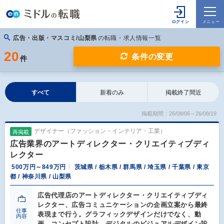
広告・出版・マスコミ/山梨県
の転職・求人情報一覧
20
条件の変更
件
すべて
新着のみ
掲載終了間近
掲載期間：26/08/06～26/08/19
デザイナー（ファッション・インテリア・工業）
再掲載
広告業界のアートディレクター・クリエイティブディ
レクター
500万円～849万円
茨城県 / 栃木県 / 群馬県 / 埼玉県 / 千葉県 / 東京
都 / 神奈川県 / 山梨県
広告代理店のアートディレクター・クリエイティブディ
レクター、広告コミュニケーションの企画立案から最終
仕事
表現まで行う。グラフィックデザインだけでなく、動
内容
画、コンセプト設計、デジタルのビジュアルデザイン設