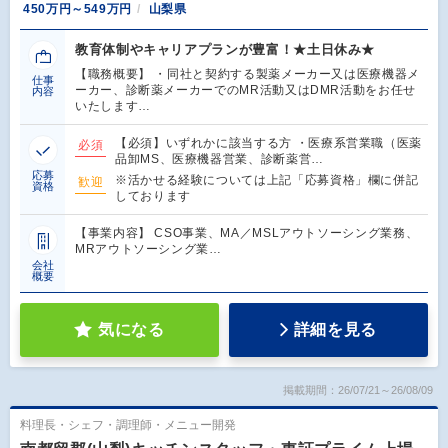
450万円～549万円
山梨県
教育体制やキャリアプランが豊富！★土日休み★
【職務概要】 ・同社と契約する製薬メーカー又は医療機器メ
仕事
ーカー、診断薬メーカーでのMR活動又はDMR活動をお任せ
内容
いたします…
【必須】いずれかに該当する方 ・医療系営業職（医薬
必須
品卸MS、医療機器営業、診断薬営…
応募
※活かせる経験については上記「応募資格」欄に併記
歓迎
資格
しております
【事業内容】 CSO事業、MA／MSLアウトソーシング業務、
MRアウトソーシング業…
会社
概要
気になる
詳細を見る
掲載期間：26/07/21～26/08/09
料理長・シェフ・調理師・メニュー開発