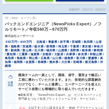
掲載期間：26/07/20～26/09/13
SE（Web・オープン系）
バックエンドエンジニア（NewsPicks Expert）／フ
ルリモート／年収560万～670万円
株式会社ユーザベース
550万円～649万円
北海道 / 青森県 / 岩手県 / 宮城県 / 秋田県 / 山形
県 / 福島県 / 茨城県 / 栃木県 / 群馬県 / 埼玉県 / 千葉県 / 東京都 / 神奈川
県 / 新潟県 / 富山県 / 石川県 / 福井県 / 山梨県 / 長野県 / 岐阜県 / 静岡県
/ 愛知県 / 三重県 / 滋賀県 / 京都府 / 大阪府 / 兵庫県 / 奈良県 / 和歌山県 /
鳥取県 / 島根県 / 岡山県 / 広島県 / 山口県 / 徳島県 / 香川県 / 愛媛県 / 高
知県 / 福岡県 / 佐賀県 / 長崎県 / 熊本県 / 大分県 / 宮崎県 / 鹿児島県 / 沖
縄県
開発チームの一員として、開発、保守、運用まで幅広い
工程に携わっていただきます。また、技術的な課題解決
仕事
だけでなく、チームと連携し、ユーザーニーズを捉えた
内容
サービス改善にも積極的に取り組んでいただきます。
■募集背景：「NewsPicks Expert」は、ビジネスパーソンと
専門家をつなぐ知見プラットフォームです。サービスの…
※以下すべてに該当する方 ・Web アプリケーションに
必須