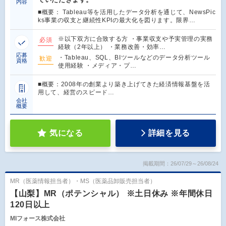
内容
■概要： Tableau等を活用したデータ分析を通じて、NewsPic
ks事業の収支と継続性KPIの最大化を図ります。限界…
※以下双方に合致する方 ・事業収支や予実管理の実務
必須
経験（2年以上） ・業務改善・効率…
応募
・Tableau、SQL、BIツールなどのデータ分析ツール
歓迎
資格
使用経験 ・メディア・プ…
■概要：2008年の創業より築き上げてきた経済情報基盤を活
用して、経営のスピード…
会社
概要
気になる
詳細を見る
掲載期間：26/07/29～26/08/24
MR（医薬情報担当者）・MS（医薬品卸販売担当者）
【山梨】MR（ポテンシャル） ※土日休み ※年間休日
120日以上
MIフォース株式会社