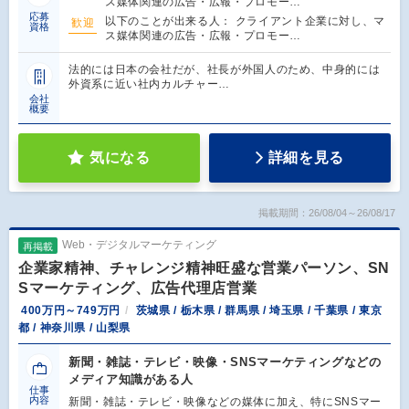
ス媒体関連の広告・広報・プロモー…
応募
以下のことが出来る人： クライアント企業に対し、マ
歓迎
資格
ス媒体関連の広告・広報・プロモー…
法的には日本の会社だが、社長が外国人のため、中身的には
外資系に近い社内カルチャー…
会社
概要
気になる
詳細を見る
掲載期間：26/08/04～26/08/17
Web・デジタルマーケティング
再掲載
企業家精神、チャレンジ精神旺盛な営業パーソン、SN
Sマーケティング、広告代理店営業
400万円～749万円
茨城県 / 栃木県 / 群馬県 / 埼玉県 / 千葉県 / 東京
都 / 神奈川県 / 山梨県
新聞・雑誌・テレビ・映像・SNSマーケティングなどの
メディア知識がある人
仕事
内容
新聞・雑誌・テレビ・映像などの媒体に加え、特にSNSマー