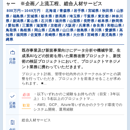
ャー ※企画／上流工程、総合人材サービス
800万円～1049万円
北海道 / 青森県 / 岩手県 / 宮城県 / 秋田県 / 山形
県 / 福島県 / 茨城県 / 栃木県 / 群馬県 / 埼玉県 / 千葉県 / 東京都 / 神奈川
県 / 新潟県 / 富山県 / 石川県 / 福井県 / 山梨県 / 長野県 / 岐阜県 / 静岡県
/ 愛知県 / 三重県 / 滋賀県 / 京都府 / 大阪府 / 兵庫県 / 奈良県 / 和歌山県 /
鳥取県 / 島根県 / 岡山県 / 広島県 / 山口県 / 徳島県 / 香川県 / 愛媛県 / 高
知県 / 福岡県 / 佐賀県 / 長崎県 / 熊本県 / 大分県 / 宮崎県 / 鹿児島県 / 沖
縄県
既存事業及び新規事業向けにデータ分析や機械学習、生
成系AIなどの技術を用いた業務改善プロジェクト、新技
仕事
術の検証プロジェクトにおいて、プロジェクトマネジメ
内容
ント業務に携わっていただきます。
プロジェクト計画、管理や社内外のステークホルダーとの調
整を行っていただき、プロジェクトを前進させることが求め
られます。 ■…
・以下いずれかのご経験をお持ちの方（目安：3年以
必須
上） 1）5名以上のプロジェクトマ…
応募
・AWS、GCP、Azure等いずれかのクラウド環境での
歓迎
資格
システム開発、運用経験
総合人材サービス
会社