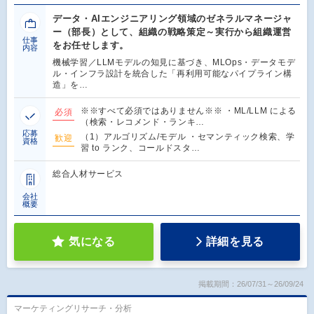
データ・AIエンジニアリング領域のゼネラルマネージャ
ー（部長）として、組織の戦略策定～実行から組織運営
仕事
をお任せします。
内容
機械学習／LLMモデルの知見に基づき、MLOps・データモデ
ル・インフラ設計を統合した「再利用可能なパイプライン構
造」を…
※※すべて必須ではありません※※ ・ML/LLM による
必須
（検索・レコメンド・ランキ…
応募
（1）アルゴリズム/モデル ・セマンティック検索、学
歓迎
資格
習 to ランク、コールドスタ…
総合人材サービス
会社
概要
気になる
詳細を見る
掲載期間：26/07/31～26/09/24
マーケティングリサーチ・分析