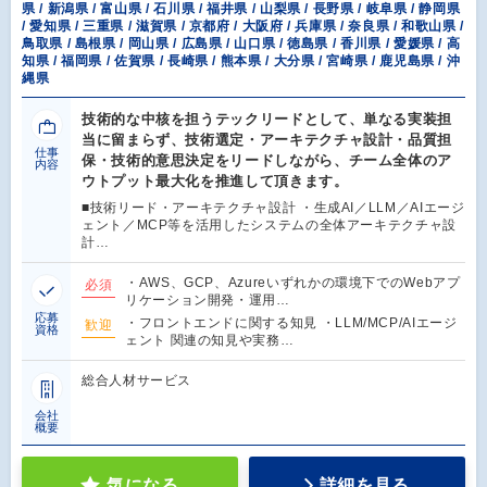
県 / 新潟県 / 富山県 / 石川県 / 福井県 / 山梨県 / 長野県 / 岐阜県 / 静岡県
/ 愛知県 / 三重県 / 滋賀県 / 京都府 / 大阪府 / 兵庫県 / 奈良県 / 和歌山県 /
鳥取県 / 島根県 / 岡山県 / 広島県 / 山口県 / 徳島県 / 香川県 / 愛媛県 / 高
知県 / 福岡県 / 佐賀県 / 長崎県 / 熊本県 / 大分県 / 宮崎県 / 鹿児島県 / 沖
縄県
技術的な中核を担うテックリードとして、単なる実装担
当に留まらず、技術選定・アーキテクチャ設計・品質担
仕事
保・技術的意思決定をリードしながら、チーム全体のア
内容
ウトプット最大化を推進して頂きます。
■技術リード・アーキテクチャ設計 ・生成AI／LLM／AIエージ
ェント／MCP等を活用したシステムの全体アーキテクチャ設
計…
・AWS、GCP、Azureいずれかの環境下でのWebアプ
必須
リケーション開発・運用…
応募
・フロントエンドに関する知見 ・LLM/MCP/AIエージ
歓迎
資格
ェント 関連の知見や実務…
総合人材サービス
会社
概要
気になる
詳細を見る