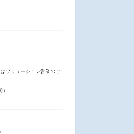
たはソリューション営業のご
問）
）