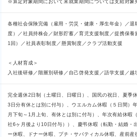
※算定対象期間において未就業期間については支給対象
各種社会保険完備（雇用・労災・健康・厚生年金）／退
度）／社員持株会／財形貯蓄／育児支援制度／提携保養
1回）／社員表彰制度／懸賞制度／クラブ活動支援
＜人材育成＞
入社後研修／階層別研修／自己啓発支援／語学支援／越
完全週休2日制（土曜日、日曜日）、国民の祝日、夏季休
3日分有休とは別に付与）、ウエルカム休暇（５日間）年
月下旬～1月上旬、有休とは別に付与）、年次有給休暇
社6ヶ月後より10日付与））、慶弔休暇（転勤・結婚・
ー休暇、ドナー休暇、プチ・サバティカル休暇、産前産