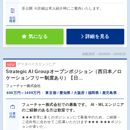
非公開 ※詳細は求人紹介時にご案内いたします。
会社
概要
気になる
詳細を見る
掲載期間：26/08/06～26/08/19
データベースエンジニア
NEW
Strategic AI Groupオープンポジション（西日本／ロ
ケーションフリー制度あり）【日…
フューチャー株式会社
600万円～1499万円
東京都 / 愛知県 / 大阪府 / 福岡県 / 鹿児島県
フューチャー株式会社での募集です。 AI・MLエンジニア
のご経験のある方は歓迎です。
仕事
内容
★★★非常に多くのポジションにて募集中のため、ご経験・
ご志向性に合わせてご応募いただけます★★★ ★★★ポジシ
ョンが多いた…