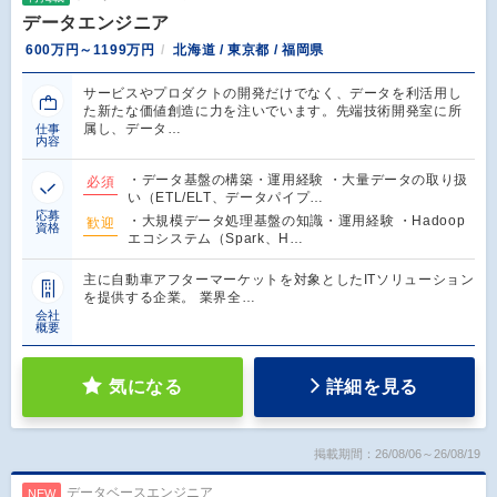
データエンジニア
600万円～1199万円
北海道 / 東京都 / 福岡県
サービスやプロダクトの開発だけでなく、データを利活用し
た新たな価値創造に力を注いでいます。先端技術開発室に所
属し、データ…
仕事
内容
・データ基盤の構築・運用経験 ・大量データの取り扱
必須
い（ETL/ELT、データパイプ…
応募
・大規模データ処理基盤の知識・運用経験 ・Hadoop
歓迎
資格
エコシステム（Spark、H…
主に自動車アフターマーケットを対象としたITソリューション
を提供する企業。 業界全…
会社
概要
気になる
詳細を見る
掲載期間：26/08/06～26/08/19
データベースエンジニア
NEW