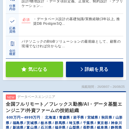
設計/物理設計 ・データ項目定義、正規化、制約設計 ・アプリ
ケーション…
仕事
内容
・データベース設計の基礎知識/実務経験(3年以上, 推
必須
奨DB PostgreSQ…
応募
資格
パナソニックのBtoBソリューションの最前線として、顧客の
現場でなければ分からな…
会社
概要
気になる
詳細を見る
掲載期間：26/08/07～26/08/25
データベースエンジニア
NEW
全国フルリモート／フレックス勤務/AI・データ基盤エ
ンジニア/外資ファームの技術組織
600万円～4999万円
北海道 / 青森県 / 岩手県 / 宮城県 / 秋田県 / 山形
県 / 福島県 / 茨城県 / 栃木県 / 群馬県 / 埼玉県 / 千葉県 / 東京都 / 神奈川
県 / 新潟県 / 富山県 / 石川県 / 福井県 / 山梨県 / 長野県 / 岐阜県 / 静岡県