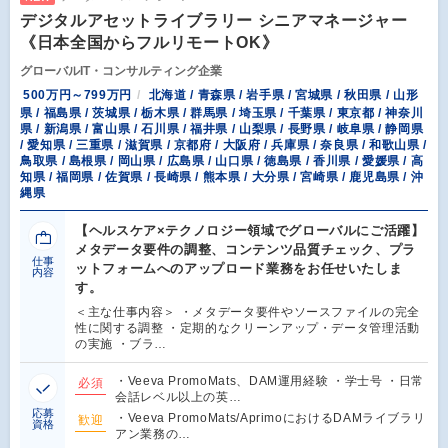
デジタルアセットライブラリー シニアマネージャー
《日本全国からフルリモートOK》
グローバルIT・コンサルティング企業
500万円～799万円
北海道 / 青森県 / 岩手県 / 宮城県 / 秋田県 / 山形
県 / 福島県 / 茨城県 / 栃木県 / 群馬県 / 埼玉県 / 千葉県 / 東京都 / 神奈川
県 / 新潟県 / 富山県 / 石川県 / 福井県 / 山梨県 / 長野県 / 岐阜県 / 静岡県
/ 愛知県 / 三重県 / 滋賀県 / 京都府 / 大阪府 / 兵庫県 / 奈良県 / 和歌山県 /
鳥取県 / 島根県 / 岡山県 / 広島県 / 山口県 / 徳島県 / 香川県 / 愛媛県 / 高
知県 / 福岡県 / 佐賀県 / 長崎県 / 熊本県 / 大分県 / 宮崎県 / 鹿児島県 / 沖
縄県
【ヘルスケア×テクノロジー領域でグローバルにご活躍】
メタデータ要件の調整、コンテンツ品質チェック、プラ
仕事
ットフォームへのアップロード業務をお任せいたしま
内容
す。
＜主な仕事内容＞ ・メタデータ要件やソースファイルの完全
性に関する調整 ・定期的なクリーンアップ・データ管理活動
の実施 ・ブラ…
・Veeva PromoMats、DAM運用経験 ・学士号 ・日常
必須
会話レベル以上の英…
応募
・Veeva PromoMats/AprimoにおけるDAMライブラリ
歓迎
資格
アン業務の…