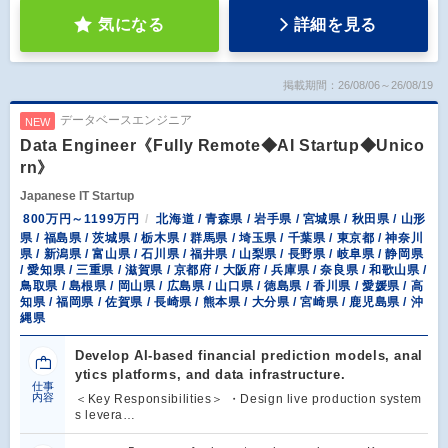
気になる
詳細を見る
掲載期間：26/08/06～26/08/19
データベースエンジニア
NEW
Data Engineer《Fully Remote◆AI Startup◆Unico
rn》
Japanese IT Startup
800万円～1199万円
北海道 / 青森県 / 岩手県 / 宮城県 / 秋田県 / 山形
県 / 福島県 / 茨城県 / 栃木県 / 群馬県 / 埼玉県 / 千葉県 / 東京都 / 神奈川
県 / 新潟県 / 富山県 / 石川県 / 福井県 / 山梨県 / 長野県 / 岐阜県 / 静岡県
/ 愛知県 / 三重県 / 滋賀県 / 京都府 / 大阪府 / 兵庫県 / 奈良県 / 和歌山県 /
鳥取県 / 島根県 / 岡山県 / 広島県 / 山口県 / 徳島県 / 香川県 / 愛媛県 / 高
知県 / 福岡県 / 佐賀県 / 長崎県 / 熊本県 / 大分県 / 宮崎県 / 鹿児島県 / 沖
縄県
Develop AI-based financial prediction models, anal
ytics platforms, and data infrastructure.
仕事
内容
＜Key Responsibilities＞ ・Design live production system
s levera…