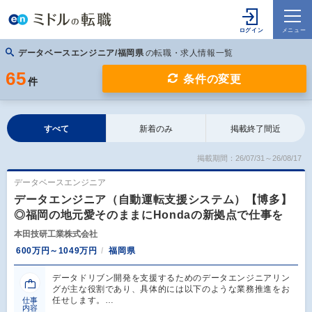
データベースエンジニア/福岡県
の転職・求人情報一覧
65
条件の変更
件
すべて
新着のみ
掲載終了間近
掲載期間：26/07/31～26/08/17
データベースエンジニア
データエンジニア（自動運転支援システム）【博多】
◎福岡の地元愛そのままにHondaの新拠点で仕事を
本田技研工業株式会社
600万円～1049万円
福岡県
データドリブン開発を支援するためのデータエンジニアリン
グが主な役割であり、具体的には以下のような業務推進をお
任せします。…
仕事
内容