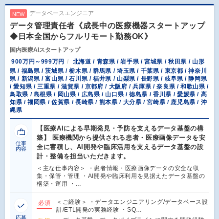
データベースエンジニア
NEW
データ管理責任者《成長中の医療機器スタートアップ
◆日本全国からフルリモート勤務OK》
国内医療AIスタートアップ
900万円～999万円
北海道 / 青森県 / 岩手県 / 宮城県 / 秋田県 / 山形
県 / 福島県 / 茨城県 / 栃木県 / 群馬県 / 埼玉県 / 千葉県 / 東京都 / 神奈川
県 / 新潟県 / 富山県 / 石川県 / 福井県 / 山梨県 / 長野県 / 岐阜県 / 静岡県
/ 愛知県 / 三重県 / 滋賀県 / 京都府 / 大阪府 / 兵庫県 / 奈良県 / 和歌山県 /
鳥取県 / 島根県 / 岡山県 / 広島県 / 山口県 / 徳島県 / 香川県 / 愛媛県 / 高
知県 / 福岡県 / 佐賀県 / 長崎県 / 熊本県 / 大分県 / 宮崎県 / 鹿児島県 / 沖
縄県
【医療AIによる早期発見・予防を支えるデータ基盤の構
築】 医療機関から提供される患者・医療画像データを安
仕事
全に蓄積し、AI開発や臨床活用を支えるデータ基盤の設
内容
計・整備を担当いただきます。
＜主な仕事内容＞ ・患者情報・医療画像データの安全な収
集・保管・管理 ・AI開発や臨床利用を見据えたデータ基盤の
構築・運用 ・…
＜ご経験＞ ・データエンジニアリング/データベース設
必須
計/ETL開発の実務経験 ・SQ…
応募