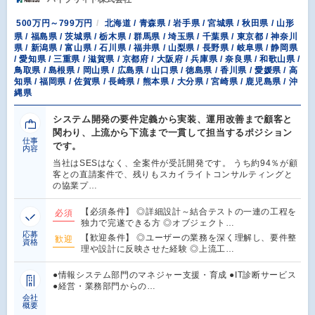
500万円～799万円
北海道 / 青森県 / 岩手県 / 宮城県 / 秋田県 / 山形
県 / 福島県 / 茨城県 / 栃木県 / 群馬県 / 埼玉県 / 千葉県 / 東京都 / 神奈川
県 / 新潟県 / 富山県 / 石川県 / 福井県 / 山梨県 / 長野県 / 岐阜県 / 静岡県
/ 愛知県 / 三重県 / 滋賀県 / 京都府 / 大阪府 / 兵庫県 / 奈良県 / 和歌山県 /
鳥取県 / 島根県 / 岡山県 / 広島県 / 山口県 / 徳島県 / 香川県 / 愛媛県 / 高
知県 / 福岡県 / 佐賀県 / 長崎県 / 熊本県 / 大分県 / 宮崎県 / 鹿児島県 / 沖
縄県
システム開発の要件定義から実装、運用改善まで顧客と
関わり、上流から下流まで一貫して担当するポジション
仕事
です。
内容
当社はSESはなく、全案件が受託開発です。 うち約94％が顧
客との直請案件で、残りもスカイライトコンサルティングと
の協業プ…
【必須条件】 ◎詳細設計～結合テストの一連の工程を
必須
独力で完遂できる方 ◎オブジェクト…
応募
【歓迎条件】 ◎ユーザーの業務を深く理解し、要件整
歓迎
資格
理や設計に反映させた経験 ◎上流工…
●情報システム部門のマネジャー支援・育成 ●IT診断サービス
●経営・業務部門からの…
会社
概要