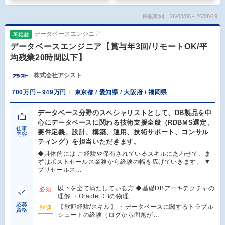
掲載期間：26/08/06～26/08/19
データベースエンジニア
再掲載
データベースエンジニア【賞与年3回/リモートOK/平
均残業20時間以下】
株式会社アシスト
700万円～949万円
東京都 / 愛知県 / 大阪府 / 福岡県
データベース分野のスペシャリストとして、DB製品を中
心にデータベースに関わる技術支援全般（RDBMS選定、
仕事
要件定義、設計、構築、運用、技術サポート、コンサル
内容
ティング）を担当いただきます。
◆具体的には ご経験や保有されているスキルにあわせて、ま
ずはポストセールス業務から経験の幅を広げていきます。 ▼
プリセールス…
以下を全て満たしている方 ◆基礎DBアーキテクチャの
必須
理解 ・Oracle DBの物理…
応募
【歓迎経験/スキル】 ・データベースに関するトラブル
歓迎
資格
シュートの経験（ログから問題が…