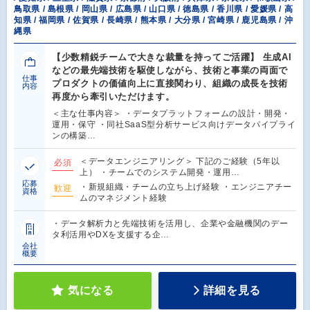
鳥取県 / 島根県 / 岡山県 / 広島県 / 山口県 / 徳島県 / 香川県 / 愛媛県 / 高
知県 / 福岡県 / 佐賀県 / 長崎県 / 熊本県 / 大分県 / 宮崎県 / 鹿児島県 / 沖
縄県
【少数精鋭チームで大きな裁量を持ってご活躍】 生成AI
などの最先端技術を駆使しながら、技術と事業の両面で
仕事
プロダクトの価値向上に直接関わり、組織の成長を技術
内容
再度から牽引いただけます。
＜主な仕事内容＞ ・データプラットフォームの設計・開発・
運用・保守 ・同社SaaS型分析サービス向けデータパイプライ
ンの構築…
＜データエンジニアリング＞ 下記のご経験（5年以
必須
上） ・チームでのシステム開発・運用…
応募
・新規組織・チームの立ち上げ経験 ・エンジニアチー
歓迎
資格
ムのマネジメント経験
・データ解析力と先端技術を活用し、企業や金融機関のデー
タ利活用やDXを支援する企…
会社
概要
気になる
詳細を見る