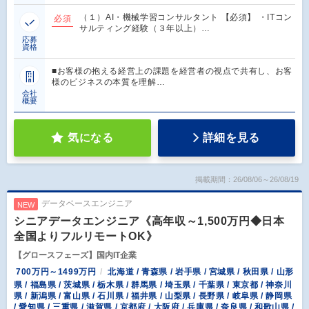
（１）AI・機械学習コンサルタント 【必須】 ・ITコン
必須
サルティング経験（３年以上）…
応募
資格
■お客様の抱える経営上の課題を経営者の視点で共有し、お客
様のビジネスの本質を理解…
会社
概要
気になる
詳細を見る
掲載期間：26/08/06～26/08/19
データベースエンジニア
NEW
シニアデータエンジニア《高年収～1,500万円◆日本
全国よりフルリモートOK》
【グロースフェーズ】国内IT企業
700万円～1499万円
北海道 / 青森県 / 岩手県 / 宮城県 / 秋田県 / 山形
県 / 福島県 / 茨城県 / 栃木県 / 群馬県 / 埼玉県 / 千葉県 / 東京都 / 神奈川
県 / 新潟県 / 富山県 / 石川県 / 福井県 / 山梨県 / 長野県 / 岐阜県 / 静岡県
/ 愛知県 / 三重県 / 滋賀県 / 京都府 / 大阪府 / 兵庫県 / 奈良県 / 和歌山県 /