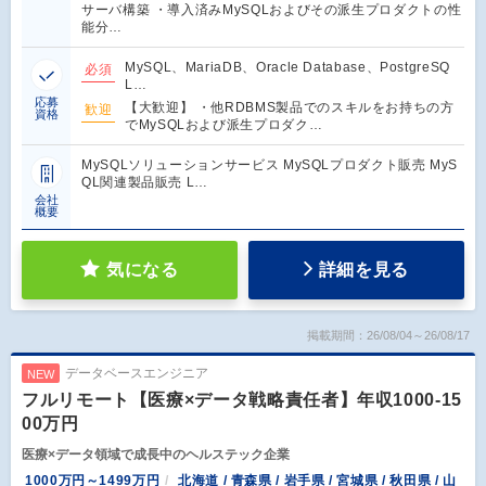
サーバ構築 ・導入済みMySQLおよびその派生プロダクトの性
能分…
MySQL、MariaDB、Oracle Database、PostgreSQ
必須
L…
応募
【大歓迎】 ・他RDBMS製品でのスキルをお持ちの方
歓迎
資格
でMySQLおよび派生プロダク…
MySQLソリューションサービス MySQLプロダクト販売 MyS
QL関連製品販売 L…
会社
概要
気になる
詳細を見る
掲載期間：26/08/04～26/08/17
データベースエンジニア
NEW
フルリモート【医療×データ戦略責任者】年収1000-15
00万円
医療×データ領域で成長中のヘルステック企業
1000万円～1499万円
北海道 / 青森県 / 岩手県 / 宮城県 / 秋田県 / 山