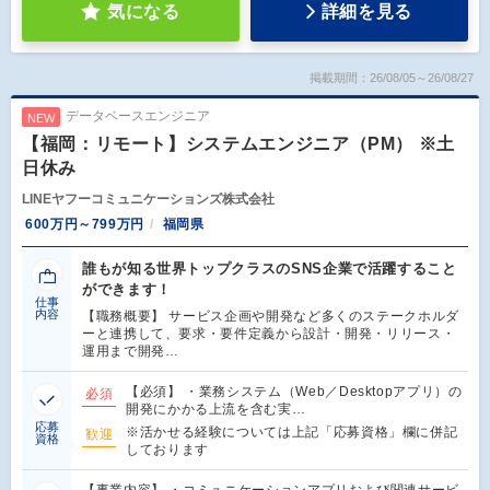
気になる
詳細を見る
掲載期間：26/08/05～26/08/27
データベースエンジニア
NEW
【福岡：リモート】システムエンジニア（PM） ※土
日休み
LINEヤフーコミュニケーションズ株式会社
600万円～799万円
福岡県
誰もが知る世界トップクラスのSNS企業で活躍すること
ができます！
仕事
内容
【職務概要】 サービス企画や開発など多くのステークホルダ
ーと連携して、要求・要件定義から設計・開発・リリース・
運用まで開発…
【必須】 ・業務システム（Web／Desktopアプリ）の
必須
開発にかかる上流を含む実…
応募
※活かせる経験については上記「応募資格」欄に併記
歓迎
資格
しております