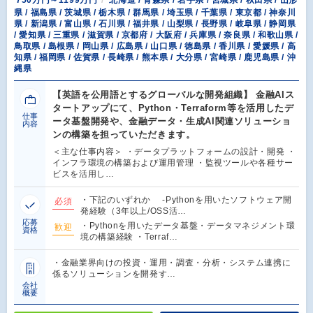
県 / 福島県 / 茨城県 / 栃木県 / 群馬県 / 埼玉県 / 千葉県 / 東京都 / 神奈川
県 / 新潟県 / 富山県 / 石川県 / 福井県 / 山梨県 / 長野県 / 岐阜県 / 静岡県
/ 愛知県 / 三重県 / 滋賀県 / 京都府 / 大阪府 / 兵庫県 / 奈良県 / 和歌山県 /
鳥取県 / 島根県 / 岡山県 / 広島県 / 山口県 / 徳島県 / 香川県 / 愛媛県 / 高
知県 / 福岡県 / 佐賀県 / 長崎県 / 熊本県 / 大分県 / 宮崎県 / 鹿児島県 / 沖
縄県
【英語を公用語とするグローバルな開発組織】 金融AIス
タートアップにて、Python・Terraform等を活用したデ
仕事
ータ基盤開発や、金融データ・生成AI関連ソリューショ
内容
ンの構築を担っていただきます。
＜主な仕事内容＞ ・データプラットフォームの設計・開発 ・
インフラ環境の構築および運用管理 ・監視ツールや各種サー
ビスを活用し…
・下記のいずれか -Pythonを用いたソフトウェア開
必須
発経験（3年以上/OSS活…
応募
・Pythonを用いたデータ基盤・データマネジメント環
歓迎
資格
境の構築経験 ・Terraf…
・金融業界向けの投資・運用・調査・分析・システム連携に
係るソリューションを開発す…
会社
概要