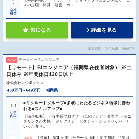
【事業内容】 ・コミュニケーションアプリおよび関連サービ
スの企画・開発・運営・カス…
会社
概要
気になる
詳細を見る
掲載期間：26/08/05～26/08/27
データベースエンジニア
NEW
【リモート】BIエンジニア（福岡県在住者対象） ※土
日休み ※年間休日120日以上
株式会社ニジボックス
450万円～649万円
福岡県
■リクルートグループ■多岐にわたるビジネス領域に携わ
れる■スキルアップ■
仕事
内容
【職務概要】 ・各事業プロダクトにおけるデータ整備 ・モニ
タリングの実施 ※リクナビ、ゼクシィ・ホットペッパーと
いった各サ…
【必須】 SQLを用いたデータ抽出・加工経験（2年以
必須