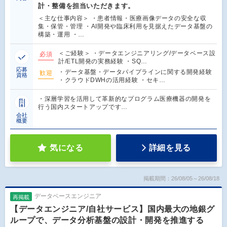
計・整備を担当いただきます。
＜主な仕事内容＞ ・患者情報・医療画像データの安全な収
集・保管・管理 ・AI開発や臨床利用を見据えたデータ基盤の
構築・運用 ・…
＜ご経験＞ ・データエンジニアリング/データベース設
必須
計/ETL開発の実務経験 ・SQ…
応募
・データ基盤・データパイプラインに関する開発経験
歓迎
資格
・クラウドDWHの活用経験 ・セキ…
・深層学習を活用して革新的なプログラム医療機器の開発を
行う国内スタートアップです…
会社
概要
気になる
詳細を見る
掲載期間：26/08/05～26/08/18
データベースエンジニア
再掲載
【データエンジニア/自社サービス】国内最大の地銀グ
ループで、データ分析基盤の設計・開発を推進する