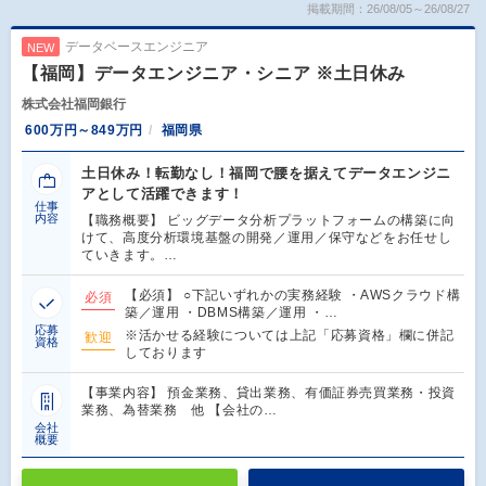
掲載期間：26/08/05～26/08/27
データベースエンジニア
NEW
【福岡】データエンジニア・シニア ※土日休み
株式会社福岡銀行
600万円～849万円
福岡県
土日休み！転勤なし！福岡で腰を据えてデータエンジニ
アとして活躍できます！
仕事
内容
【職務概要】 ビッグデータ分析プラットフォームの構築に向
けて、高度分析環境基盤の開発／運用／保守などをお任せし
ていきます。…
【必須】 ○下記いずれかの実務経験 ・AWSクラウド構
必須
築／運用 ・DBMS構築／運用 ・…
応募
※活かせる経験については上記「応募資格」欄に併記
歓迎
資格
しております
【事業内容】 預金業務、貸出業務、有価証券売買業務・投資
業務、為替業務 他 【会社の…
会社
概要