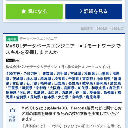
気になる
詳細を見る
掲載期間：26/08/04～26/08/17
データベースエンジニア
再掲載
MySQLデータベースエンジニア ■リモートワークで
スキルを発揮しませんか
株式会社パソナデータ＆デザイン（旧：株式会社スマートスタイル）
500万円～749万円
青森県 / 岩手県 / 宮城県 / 秋田県 / 山形県 / 福島
県 / 茨城県 / 栃木県 / 群馬県 / 埼玉県 / 千葉県 / 東京都 / 神奈川県 / 新潟
県 / 富山県 / 石川県 / 福井県 / 山梨県 / 長野県 / 岐阜県 / 静岡県 / 愛知県
/ 三重県 / 滋賀県 / 京都府 / 大阪府 / 兵庫県 / 奈良県 / 和歌山県 / 鳥取県 /
島根県 / 岡山県 / 広島県 / 山口県 / 徳島県 / 香川県 / 愛媛県 / 高知県 / 福
岡県 / 佐賀県 / 長崎県 / 熊本県 / 大分県 / 宮崎県 / 鹿児島県
MySQLをはじめMariaDB、Percona製品などに関するお
客様の課題を解決するための技術支援を実施していただ
仕事
きます。
内容
【具体的には】 ・MySQLおよびその派生プロダクトを用いた