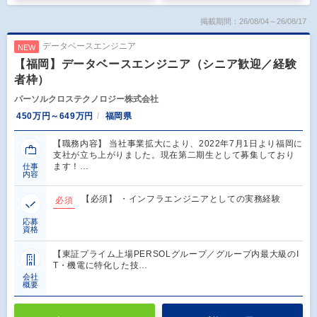
掲載期間：26/08/04～26/08/17
データベースエンジニア
NEW
【福岡】データベースエンジニア（シニア歓迎／経験
者枠）
パーソルクロステクノロジー株式会社
450万円～649万円
福岡県
【職務内容】 当社事業拡大により、2022年7月1日より福岡に
支社が立ち上がりました。現在第二期生として募集しており
ます！…
仕事
内容
【必須】 ・インフラエンジニアとしての実務経験
必須
応募
資格
【東証プライム上場PERSOLグループ／グループ内最大級のI
T・機電に特化した技…
会社
概要