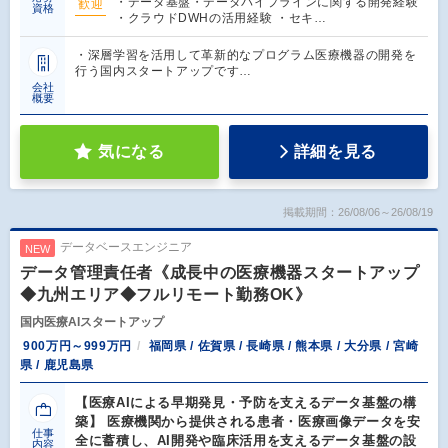
・データ基盤・データパイプラインに関する開発経験
歓迎
資格
・クラウドDWHの活用経験 ・セキ…
・深層学習を活用して革新的なプログラム医療機器の開発を
行う国内スタートアップです…
会社
概要
気になる
詳細を見る
掲載期間：26/08/06～26/08/19
データベースエンジニア
NEW
データ管理責任者《成長中の医療機器スタートアップ
◆九州エリア◆フルリモート勤務OK》
国内医療AIスタートアップ
900万円～999万円
福岡県 / 佐賀県 / 長崎県 / 熊本県 / 大分県 / 宮崎
県 / 鹿児島県
【医療AIによる早期発見・予防を支えるデータ基盤の構
築】 医療機関から提供される患者・医療画像データを安
仕事
全に蓄積し、AI開発や臨床活用を支えるデータ基盤の設
内容