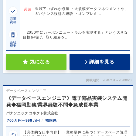
※以下いずれか必須 ・大規模データマネジメントや、
必須
ガバナンス設計の経験 ・オンプレミ…
応募
資格
「2050年にカーボンニュートラルを実現する」という大きな
目標を掲げ、取り組みを…
会社
概要
気になる
詳細を見る
掲載期間：26/07/31～26/08/20
データベースエンジニア
《データベースエンジニア》電子部品実装システム開
発◆福岡勤務/業界経験不問◆急成長事業
パナソニック コネクト株式会社
700万円～999万円
福岡県
【具体的な仕事内容】 ・業務要件に基づくデータベース論理