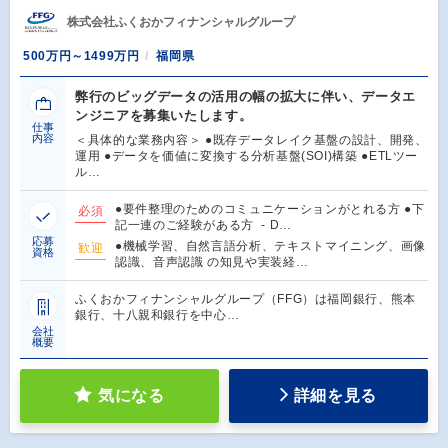
株式会社ふくおかフィナンシャルグループ
500万円～1499万円
福岡県
弊行のビッグデータの活用の幅の拡大に伴い、データエ
ンジニアを募集いたします。
仕事
内容
＜具体的な業務内容＞ ●既存データレイク基盤の設計、開発、
運用 ●データを価値に変換する分析基盤(SOI)構築 ●ETLツー
ル…
●要件整理のためのコミュニケーションがとれる方 ●下
必須
記一連のご経験がある方 - D…
応募
●機械学習、自然言語分析、テキストマイニング、画像
歓迎
資格
認識、音声認識 の知見や実装経…
ふくおかフィナンシャルグループ（FFG）は福岡銀行、熊本
銀行、十八親和銀行を中心…
会社
概要
気になる
詳細を見る