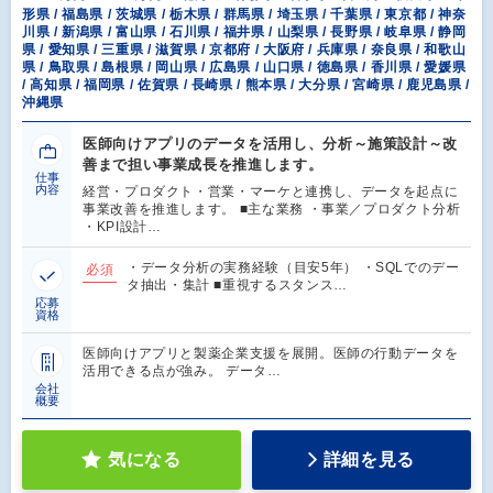
形県 / 福島県 / 茨城県 / 栃木県 / 群馬県 / 埼玉県 / 千葉県 / 東京都 / 神奈
川県 / 新潟県 / 富山県 / 石川県 / 福井県 / 山梨県 / 長野県 / 岐阜県 / 静岡
県 / 愛知県 / 三重県 / 滋賀県 / 京都府 / 大阪府 / 兵庫県 / 奈良県 / 和歌山
県 / 鳥取県 / 島根県 / 岡山県 / 広島県 / 山口県 / 徳島県 / 香川県 / 愛媛県
/ 高知県 / 福岡県 / 佐賀県 / 長崎県 / 熊本県 / 大分県 / 宮崎県 / 鹿児島県 /
沖縄県
医師向けアプリのデータを活用し、分析～施策設計～改
善まで担い事業成長を推進します。
仕事
内容
経営・プロダクト・営業・マーケと連携し、データを起点に
事業改善を推進します。 ■主な業務 ・事業／プロダクト分析
・KPI設計…
・データ分析の実務経験（目安5年） ・SQLでのデー
必須
タ抽出・集計 ■重視するスタンス…
応募
資格
医師向けアプリと製薬企業支援を展開。医師の行動データを
活用できる点が強み。 データ…
会社
概要
気になる
詳細を見る