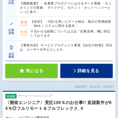
内容
【職務概要】 ・各事業プロダクトにおけるデータ整備 ・モニ
タリングの実施 ※リクナビ、ゼクシィ・ホットペッパーと
いった各サ…
【必須】 ・SQLを用いたデータ抽出・集計の実務経験
必須
・Web システムに関する基本…
応募
※活かせる経験については上記「応募資格」欄に併記
歓迎
資格
しております
【事業内容】 サービスプロデュース事業 【会社の特徴】 同社
は、ユーザーを中心としたU…
会社
概要
気になる
詳細を見る
掲載期間：26/08/04～26/08/17
データベースエンジニア
再掲載
〈開発エンジニア〉受託100％のお仕事!! 直請案件が9
4％◎フルリモート＆フルフレックス_4
ハイブリィド株式会社