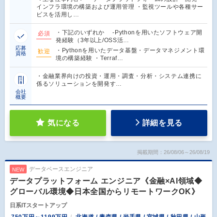
インフラ環境の構築および運用管理 ・監視ツールや各種サー
ビスを活用し…
・下記のいずれか -Pythonを用いたソフトウェア開
必須
発経験（3年以上/OSS活…
応募
・Pythonを用いたデータ基盤・データマネジメント環
歓迎
資格
境の構築経験 ・Terraf…
・金融業界向けの投資・運用・調査・分析・システム連携に
係るソリューションを開発す…
会社
概要
気になる
詳細を見る
掲載期間：26/08/06～26/08/19
データベースエンジニア
NEW
データプラットフォーム エンジニア《金融×AI領域◆
グローバル環境◆日本全国からリモートワークOK》
日系ITスタートアップ
750万円～1199万円
北海道 / 青森県 / 岩手県 / 宮城県 / 秋田県 / 山形