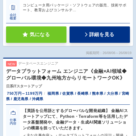
コンピュータ用パッケージ・ソフトウェアの販売、技術サポ
ート、教育およびコンサルテ…
会社
概要
気になる
詳細を見る
掲載期間：26/08/06～26/08/19
データベースエンジニア
NEW
データプラットフォーム エンジニア《金融×AI領域◆
グローバル環境◆九州地方からリモートワークOK》
日系ITスタートアップ
750万円～1199万円
福岡県 / 佐賀県 / 長崎県 / 熊本県 / 大分県 / 宮崎
県 / 鹿児島県 / 沖縄県
【英語を公用語とするグローバルな開発組織】 金融AIス
タートアップにて、Python・Terraform等を活用したデ
仕事
ータ基盤開発や、金融データ・生成AI関連ソリューショ
内容
ンの構築を担っていただきます。
＜主な仕事内容＞ ・データプラットフォームの設計・開発 ・