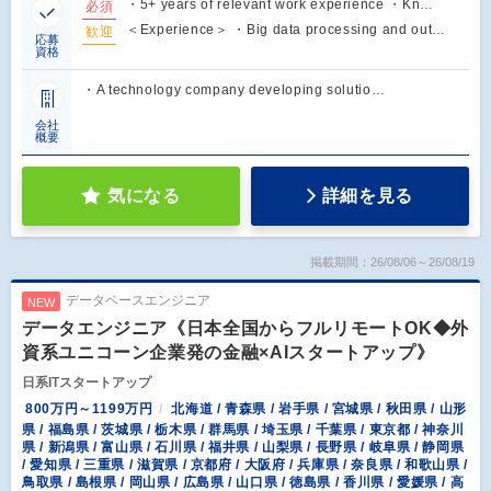
・5+ years of relevant work experience ・Kn…
必須
＜Experience＞ ・Big data processing and out…
歓迎
応募
資格
・A technology company developing solutio…
会社
概要
気になる
詳細を見る
掲載期間：26/08/06～26/08/19
データベースエンジニア
NEW
データエンジニア《日本全国からフルリモートOK◆外
資系ユニコーン企業発の金融×AIスタートアップ》
日系ITスタートアップ
800万円～1199万円
北海道 / 青森県 / 岩手県 / 宮城県 / 秋田県 / 山形
県 / 福島県 / 茨城県 / 栃木県 / 群馬県 / 埼玉県 / 千葉県 / 東京都 / 神奈川
県 / 新潟県 / 富山県 / 石川県 / 福井県 / 山梨県 / 長野県 / 岐阜県 / 静岡県
/ 愛知県 / 三重県 / 滋賀県 / 京都府 / 大阪府 / 兵庫県 / 奈良県 / 和歌山県 /
鳥取県 / 島根県 / 岡山県 / 広島県 / 山口県 / 徳島県 / 香川県 / 愛媛県 / 高