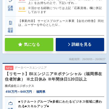
上）をお持ちの上で、下記いずれ…
応募
※活かせる経験については上記「応募資格」欄に併記
歓迎
資格
しております
【事業内容】 サービスプロデュース事業 【会社の特徴】 同社
は、ユーザーを中心としたU…
会社
概要
気になる
詳細を見る
掲載期間：26/08/05～26/08/27
データベースエンジニア
NEW
【リモート】BIエンジニア※ポテンシャル（福岡県在
住者対象） ※土日休み ※年間休日120日以上
株式会社ニジボックス
450万円～649万円
福岡県
■リクルートグループ■多岐にわたるビジネス領域に携わ
れる■スキルアップ■
仕事