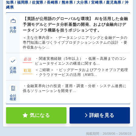
知県 / 福岡県 / 佐賀県 / 長崎県 / 熊本県 / 大分県 / 宮崎県 / 鹿児島県 / 沖
縄県
【英語が公用語のグローバルな環境】 AIを活用した金融
予測モデルとデータ分析基盤の開発、および金融向けデ
仕事
ータインフラ構築を担うポジションです。
内容
＜主な仕事内容＞ ・データエンジニアリングと金融データの
専門知識に基づくライブプロダクションシステムの設計 ・要
件収集からシ…
・関連実務経験（5年以上） ・低層～高層までのコン
必須
ピュータサイエンスの構造に関する…
応募
＜ご経験＞ ・ビッグデータおよびアウトオブコア処理
歓迎
資格
・クラウドサービスの活用（AWS…
・金融業界向けの投資・運用・調査・分析・システム連携に
係るソリューションを開発す…
会社
概要
気になる
詳細を見る
掲載期間：26/08/06～26/08/19