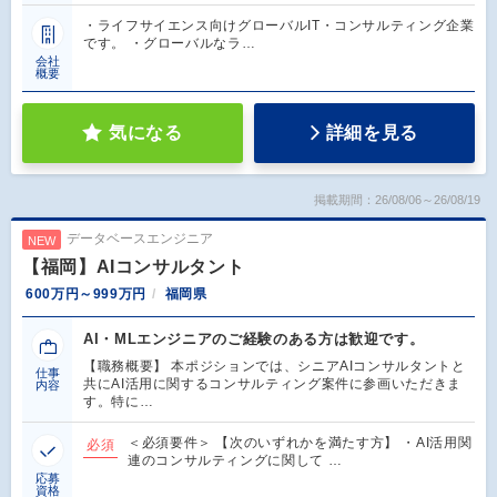
・ライフサイエンス向けグローバルIT・コンサルティング企業
です。 ・グローバルなラ…
会社
概要
気になる
詳細を見る
掲載期間：26/08/06～26/08/19
データベースエンジニア
NEW
【福岡】AIコンサルタント
600万円～999万円
福岡県
AI・MLエンジニアのご経験のある方は歓迎です。
【職務概要】 本ポジションでは、シニアAIコンサルタントと
仕事
共にAI活用に関するコンサルティング案件に参画いただきま
内容
す。特に…
＜必須要件＞ 【次のいずれかを満たす方】 ・AI活用関
必須
連のコンサルティングに関して …
応募
資格