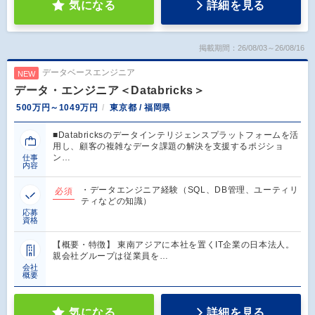
気になる
詳細を見る
掲載期間：26/08/03～26/08/16
データベースエンジニア
NEW
データ・エンジニア＜Databricks＞
500万円～1049万円
東京都 / 福岡県
■Databricksのデータインテリジェンスプラットフォームを活
用し、顧客の複雑なデータ課題の解決を支援するポジショ
ン…
仕事
内容
・データエンジニア経験（SQL、DB管理、ユーティリ
必須
ティなどの知識）
応募
資格
【概要・特徴】 東南アジアに本社を置くIT企業の日本法人。
親会社グループは従業員を…
会社
概要
気になる
詳細を見る