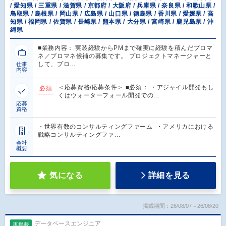
/ 愛知県 / 三重県 / 滋賀県 / 京都府 / 大阪府 / 兵庫県 / 奈良県 / 和歌山県 /
鳥取県 / 島根県 / 岡山県 / 広島県 / 山口県 / 徳島県 / 香川県 / 愛媛県 / 高
知県 / 福岡県 / 佐賀県 / 長崎県 / 熊本県 / 大分県 / 宮崎県 / 鹿児島県 / 沖
縄県
■業務内容： 実装経験からPMまで確実に経験を積んだプロマ
ネ／プロマネ候補の募集です。 プロジェクトマネージャーと
して、プロ…
仕事
内容
＜応募資格/応募条件＞ ■必須： ・アジャイル開発もし
必須
くはウォーターフォール開発での…
応募
資格
・世界有数のコンサルティングファーム ・アメリカにおける
戦略コンサルティングファ…
会社
概要
気になる
詳細を見る
掲載期間：26/08/07～26/08/20
データベースエンジニア
再掲載