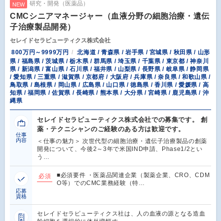
研究・開発（医薬品）
NEW
CMCシニアマネージャー（血液分野の細胞治療・遺伝
子治療製品開発）
セレイドセラピューティクス株式会社
800万円～9999万円
北海道 / 青森県 / 岩手県 / 宮城県 / 秋田県 / 山形
県 / 福島県 / 茨城県 / 栃木県 / 群馬県 / 埼玉県 / 千葉県 / 東京都 / 神奈川
県 / 新潟県 / 富山県 / 石川県 / 福井県 / 山梨県 / 長野県 / 岐阜県 / 静岡県
/ 愛知県 / 三重県 / 滋賀県 / 京都府 / 大阪府 / 兵庫県 / 奈良県 / 和歌山県 /
鳥取県 / 島根県 / 岡山県 / 広島県 / 山口県 / 徳島県 / 香川県 / 愛媛県 / 高
知県 / 福岡県 / 佐賀県 / 長崎県 / 熊本県 / 大分県 / 宮崎県 / 鹿児島県 / 沖
縄県
セレイドセラピューティクス株式会社での募集です。 創
薬・テクニシャンのご経験のある方は歓迎です。
仕事
内容
＜仕事の魅力＞ 次世代型の細胞治療・遺伝子治療製品の創薬
開発について、今後2～3年で米国IND申請、Phase1/2とい
う…
■必須要件 ・医薬品関連企業（製薬企業、CRO、CDM
必須
O等）でのCMC業務経験（特…
応募
資格
セレイドセラピューティクス社は、人の血液の源となる造血