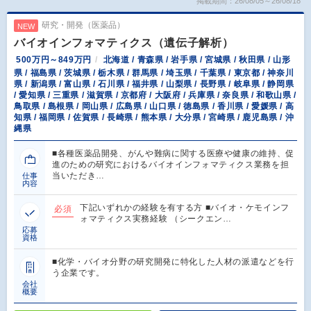
掲載期間：26/08/05～26/08/18
研究・開発（医薬品）
NEW
バイオインフォマティクス（遺伝子解析）
500万円～849万円
北海道 / 青森県 / 岩手県 / 宮城県 / 秋田県 / 山形
県 / 福島県 / 茨城県 / 栃木県 / 群馬県 / 埼玉県 / 千葉県 / 東京都 / 神奈川
県 / 新潟県 / 富山県 / 石川県 / 福井県 / 山梨県 / 長野県 / 岐阜県 / 静岡県
/ 愛知県 / 三重県 / 滋賀県 / 京都府 / 大阪府 / 兵庫県 / 奈良県 / 和歌山県 /
鳥取県 / 島根県 / 岡山県 / 広島県 / 山口県 / 徳島県 / 香川県 / 愛媛県 / 高
知県 / 福岡県 / 佐賀県 / 長崎県 / 熊本県 / 大分県 / 宮崎県 / 鹿児島県 / 沖
縄県
■各種医薬品開発、がんや難病に関する医療や健康の維持、促
進のための研究におけるバイオインフォマティクス業務を担
当いただき…
仕事
内容
下記いずれかの経験を有する方 ■バイオ・ケモインフ
必須
ォマティクス実務経験 （シークエン…
応募
資格
■化学・バイオ分野の研究開発に特化した人材の派遣などを行
う企業です。
会社
概要