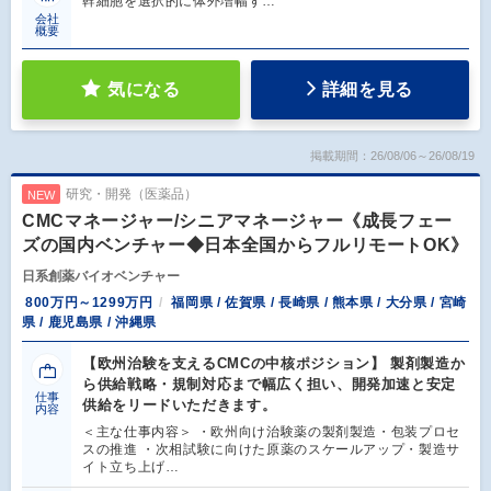
幹細胞を選択的に体外増幅す…
会社
概要
気になる
詳細を見る
掲載期間：26/08/06～26/08/19
研究・開発（医薬品）
NEW
CMCマネージャー/シニアマネージャー《成長フェー
ズの国内ベンチャー◆日本全国からフルリモートOK》
日系創薬バイオベンチャー
800万円～1299万円
福岡県 / 佐賀県 / 長崎県 / 熊本県 / 大分県 / 宮崎
県 / 鹿児島県 / 沖縄県
【欧州治験を支えるCMCの中核ポジション】 製剤製造か
ら供給戦略・規制対応まで幅広く担い、開発加速と安定
仕事
供給をリードいただきます。
内容
＜主な仕事内容＞ ・欧州向け治験薬の製剤製造・包装プロセ
スの推進 ・次相試験に向けた原薬のスケールアップ・製造サ
イト立ち上げ…