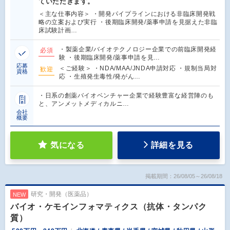
ていただきます。
＜主な仕事内容＞ ・開発パイプラインにおける非臨床開発戦
略の立案および実行 ・後期臨床開発/薬事申請を見据えた非臨
床試験計画…
・製薬企業/バイオテクノロジー企業での前臨床開発経
必須
験 ・後期臨床開発/薬事申請を見…
応募
＜ご経験＞ ・NDA/MAA/JNDA申請対応 ・規制当局対
歓迎
資格
応 ・生殖発生毒性/発がん…
・日系の創薬バイオベンチャー企業で経験豊富な経営陣のも
と、アンメットメディカルニ…
会社
概要
気になる
詳細を見る
掲載期間：26/08/05～26/08/18
研究・開発（医薬品）
NEW
バイオ・ケモインフォマティクス（抗体・タンパク
質）