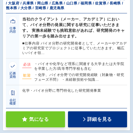
/ 大阪府 / 兵庫県 / 岡山県 / 広島県 / 山口県 / 福岡県 / 佐賀県 / 長崎県 /
熊本県 / 大分県 / 宮崎県 / 鹿児島県
当社のクライアント（メーカー、アカデミア）におい
て、バイオ分野の発展に関する研究に従事いただきま
仕事
す。 実務未経験でも挑戦意欲があれば、研究開発のキャ
内容
リアの第一歩を踏み出せます。
■仕事内容 バイオ分野の研究開発者として、メーカーやアカデ
ミアの研究室でプロジェクトに従事していただきます。 幅広
いバイオ領…
・バイオや化学など理系に関連する大学または大学院
必須
を卒業した方/高等専門学校も含む
応募
・化学、バイオ分野での研究開発経験（対象物・研究
歓迎
資格
フェーズ不問） ・未経験技術や知識…
化学・バイオ分野に専門特化した研究開発事業
会社
概要
気になる
詳細を見る