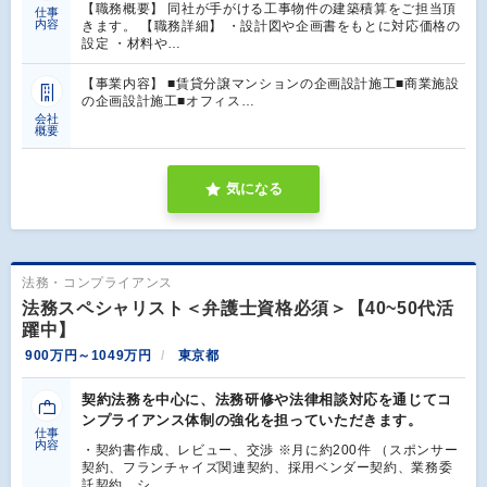
【職務概要】 同社が手がける工事物件の建築積算をご担当頂
仕事
内容
きます。 【職務詳細】 ・設計図や企画書をもとに対応価格の
設定 ・材料や…
【事業内容】 ■賃貸分譲マンションの企画設計施工■商業施設
の企画設計施工■オフィス…
会社
概要
気になる
法務・コンプライアンス
法務スペシャリスト＜弁護士資格必須＞【40~50代活
躍中】
900万円～1049万円
東京都
契約法務を中心に、法務研修や法律相談対応を通じてコ
ンプライアンス体制の強化を担っていただきます。
仕事
内容
・契約書作成、レビュー、交渉 ※月に約200件 （スポンサー
契約、フランチャイズ関連契約、採用ベンダー契約、業務委
託契約、シ…