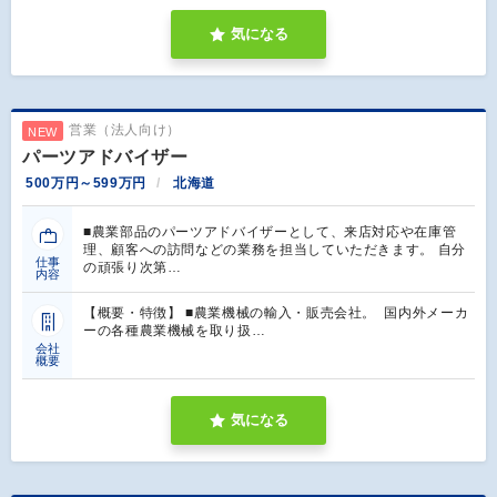
気になる
営業（法人向け）
NEW
パーツアドバイザー
500万円～599万円
北海道
■農業部品のパーツアドバイザーとして、来店対応や在庫管
理、顧客への訪問などの業務を担当していただきます。 自分
仕事
の頑張り次第…
内容
【概要・特徴】 ■農業機械の輸入・販売会社。 国内外メーカ
ーの各種農業機械を取り扱…
会社
概要
気になる