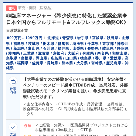
研究・開発（医薬品）
NEW
非臨床マネージャー《希少疾患に特化した製薬企業◆
日本全国からフルリモート&フルフレックス勤務OK》
日系製薬企業
800万円～1099万円
北海道 / 青森県 / 岩手県 / 宮城県 / 秋田県 / 山形
県 / 福島県 / 茨城県 / 栃木県 / 群馬県 / 埼玉県 / 千葉県 / 東京都 / 神奈川
県 / 新潟県 / 富山県 / 石川県 / 福井県 / 山梨県 / 長野県 / 岐阜県 / 静岡県
/ 愛知県 / 三重県 / 滋賀県 / 京都府 / 大阪府 / 兵庫県 / 奈良県 / 和歌山県 /
鳥取県 / 島根県 / 岡山県 / 広島県 / 山口県 / 徳島県 / 香川県 / 愛媛県 / 高
知県 / 福岡県 / 佐賀県 / 長崎県 / 熊本県 / 大分県 / 宮崎県 / 鹿児島県 / 沖
縄県
【大手企業でのご経験を活かせる組織環境】 安定基盤×
ベンチャーのスピード感◆CTD/IB作成、当局対応、外部
仕事
委託試験のモニタリング業務を担い、希少疾患患者に貢
内容
献いただけます。
＜主な仕事内容＞ ・CTD/IBの作成・品質管理 ・当局相談、
照会事項への対応 ・GLP試験を含む非臨床試験の外部委託モ
ニタリ…
＜ご経験・知識＞ ・医薬品開発プロジェクトにおける
必須
非臨床担当（3年以上） ・CTD作…
応募