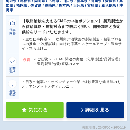
鳥取県 / 島根県 / 岡山県 / 広島県 / 山口県 / 徳島県 / 香川県 / 愛媛県 / 高
知県 / 福岡県 / 佐賀県 / 長崎県 / 熊本県 / 大分県 / 宮崎県 / 鹿児島県 / 沖
縄県
【欧州治験を支えるCMCの中核ポジション】 製剤製造か
ら供給戦略・規制対応まで幅広く担い、開発加速と安定
仕事
供給をリードいただきます。
内容
＜主な仕事内容＞ ・欧州向け治験薬の製剤製造・包装プロセ
スの推進 ・次相試験に向けた原薬のスケールアップ・製造サ
イト立ち上げ…
＜ご経験＞ ・CMC関連の実務（化学/製造/品質管理）
必須
・製剤製造/包装/原薬のスケ…
応募
資格
・日系の創薬バイオベンチャー企業で経験豊富な経営陣のも
と、アンメットメディカルニ…
会社
概要
気になる
詳細を見る
掲載期間：26/08/06～26/08/19