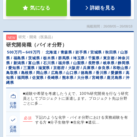
気になる
詳細を見る
掲載期間：26/08/05～26/08/18
研究・開発（医薬品）
NEW
研究開発職（バイオ分野）
500万円～649万円
北海道 / 青森県 / 岩手県 / 宮城県 / 秋田県 / 山形
県 / 福島県 / 茨城県 / 栃木県 / 群馬県 / 埼玉県 / 千葉県 / 東京都 / 神奈川
県 / 新潟県 / 富山県 / 石川県 / 福井県 / 山梨県 / 長野県 / 岐阜県 / 静岡県
/ 愛知県 / 三重県 / 滋賀県 / 京都府 / 大阪府 / 兵庫県 / 奈良県 / 和歌山県 /
鳥取県 / 島根県 / 岡山県 / 広島県 / 山口県 / 徳島県 / 香川県 / 愛媛県 / 高
知県 / 福岡県 / 佐賀県 / 長崎県 / 熊本県 / 大分県 / 宮崎県 / 鹿児島県 / 沖
縄県
■経験や希望を考慮したうえで、100%研究開発を行なう研究
員としてプロジェクトに派遣します。プロジェクト先は分野
ごとに多…
仕事
内容
下記のような化学・バイオ分野における実務経験を有
必須
する方 ■分子生物学 ■生化学 ■遺伝…
応募
資格