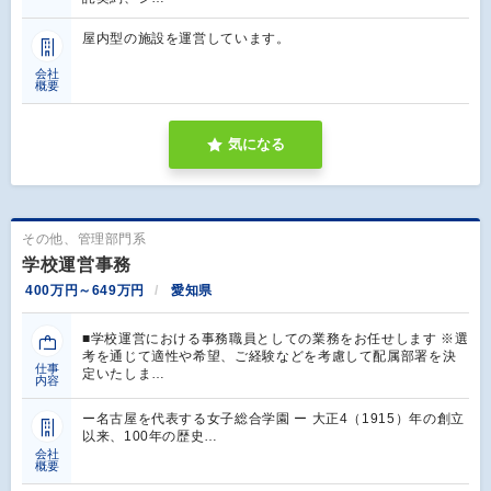
屋内型の施設を運営しています。
会社
概要
気になる
その他、管理部門系
学校運営事務
400万円～649万円
愛知県
■学校運営における事務職員としての業務をお任せします ※選
考を通じて適性や希望、ご経験などを考慮して配属部署を決
仕事
定いたしま…
内容
ー名古屋を代表する女子総合学園 ー 大正4（1915）年の創立
以来、100年の歴史…
会社
概要