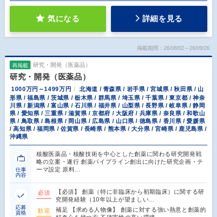
気になる
詳細を見る
掲載期間：26/08/02～26/09/26
研究・開発（医薬品）
再掲載
研究・開発（医薬品）
1000万円～1499万円
北海道 / 青森県 / 岩手県 / 宮城県 / 秋田県 / 山
形県 / 福島県 / 茨城県 / 栃木県 / 群馬県 / 埼玉県 / 千葉県 / 東京都 / 神奈
川県 / 新潟県 / 富山県 / 石川県 / 福井県 / 山梨県 / 長野県 / 岐阜県 / 静岡
県 / 愛知県 / 三重県 / 滋賀県 / 京都府 / 大阪府 / 兵庫県 / 奈良県 / 和歌山
県 / 鳥取県 / 島根県 / 岡山県 / 広島県 / 山口県 / 徳島県 / 香川県 / 愛媛県
/ 高知県 / 福岡県 / 佐賀県 / 長崎県 / 熊本県 / 大分県 / 宮崎県 / 鹿児島県 /
沖縄県
核酸医薬品・核酸技術を中心とした創薬に関わる研究開発戦
略の立案・遂行 創薬パイプライン創出に向けた研究企画・テ
ーマ設定 原料…
仕事
内容
【必須】 創薬（特に非臨床から初期臨床）に関する研
必須
究開発経験（10年以上が望ましい…
応募
補足 【求める人物像】 創薬に対する強い熱意と創薬的
歓迎
資格