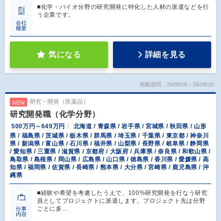
■化学・バイオ分野の研究開発に特化した人材の派遣などを行
う企業です。
会社
概要
気になる
詳細を見る
掲載期間：26/08/05～26/08/18
研究・開発（医薬品）
NEW
研究開発職（化学分野）
500万円～649万円
北海道 / 青森県 / 岩手県 / 宮城県 / 秋田県 / 山形
県 / 福島県 / 茨城県 / 栃木県 / 群馬県 / 埼玉県 / 千葉県 / 東京都 / 神奈川
県 / 新潟県 / 富山県 / 石川県 / 福井県 / 山梨県 / 長野県 / 岐阜県 / 静岡県
/ 愛知県 / 三重県 / 滋賀県 / 京都府 / 大阪府 / 兵庫県 / 奈良県 / 和歌山県 /
鳥取県 / 島根県 / 岡山県 / 広島県 / 山口県 / 徳島県 / 香川県 / 愛媛県 / 高
知県 / 福岡県 / 佐賀県 / 長崎県 / 熊本県 / 大分県 / 宮崎県 / 鹿児島県 / 沖
縄県
■経験や希望を考慮したうえで、100%研究開発を行なう研究
員としてプロジェクトに派遣します。プロジェクト先は分野
ごとに多…
仕事
内容