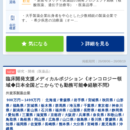
・新規モダリティ医薬品の開発プロジェクト経験（核
歓迎
資格
酸医薬、遺伝子治療等） ・医薬品導…
・大手製薬企業出身者を中心とした少数精鋭の製薬企業で
す。 ・希少疾患の治療薬（オー…
会社
概要
気になる
詳細を見る
掲載期間：26/08/06～26/08/19
研究・開発（医薬品）
NEW
臨床開発支援メディカルポジション《オンコロジー領
域◆日本全国どこからでも勤務可能◆経験不問》
外資系製薬企業
900万円～1499万円
北海道 / 青森県 / 岩手県 / 宮城県 / 秋田県 / 山形
県 / 福島県 / 茨城県 / 栃木県 / 群馬県 / 埼玉県 / 千葉県 / 東京都 / 神奈川
県 / 新潟県 / 富山県 / 石川県 / 福井県 / 山梨県 / 長野県 / 岐阜県 / 静岡県
/ 愛知県 / 三重県 / 滋賀県 / 京都府 / 大阪府 / 兵庫県 / 奈良県 / 和歌山県 /
鳥取県 / 島根県 / 岡山県 / 広島県 / 山口県 / 徳島県 / 香川県 / 愛媛県 / 高
知県 / 福岡県 / 佐賀県 / 長崎県 / 熊本県 / 大分県 / 宮崎県 / 鹿児島県 / 沖
縄県