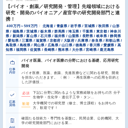
【バイオ・創薬／研究開発・管理】先端領域における
研究・開発のパイオニア／産官学の研究開発部門と連
携！
400万円～599万円
北海道 / 青森県 / 岩手県 / 宮城県 / 秋田県 / 山形
県 / 福島県 / 茨城県 / 栃木県 / 群馬県 / 埼玉県 / 千葉県 / 東京都 / 神奈川
県 / 新潟県 / 富山県 / 石川県 / 福井県 / 山梨県 / 長野県 / 岐阜県 / 静岡県
/ 愛知県 / 三重県 / 滋賀県 / 京都府 / 大阪府 / 兵庫県 / 奈良県 / 和歌山県 /
鳥取県 / 島根県 / 岡山県 / 広島県 / 山口県 / 徳島県 / 香川県 / 愛媛県 / 高
知県 / 福岡県 / 佐賀県 / 長崎県 / 熊本県 / 大分県 / 宮崎県 / 鹿児島県
バイオ医薬、バイオ医療の分野における基礎、応用研究
開発
仕事
内容
バイオ医療、医薬、創薬、先進医療などに関わる研究、開発
を担当いただきます。 〈 例 〉 ・再生医療への応用を目的と
した評価技…
下記に分野に関わるような実務経験をお持ちの方 分子
必須
生物学・生化学・遺伝子工学・タン…
応募
大学機関での研究歴（修士、博士課程）をお持ちの
歓迎
資格
方、歓迎です！
確固たる技術力・専門性を基盤に、民間企業、公的機関、大
学の研究開発部門における業…
会社