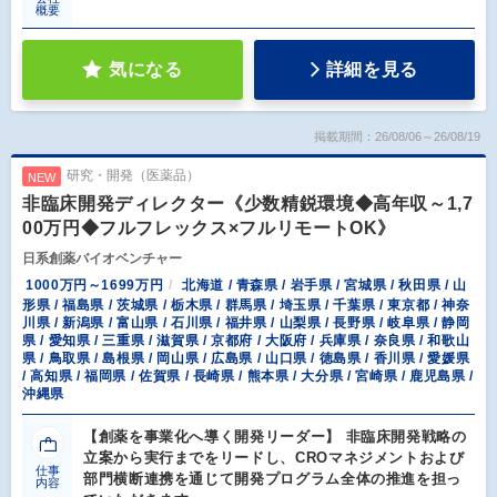
概要
気になる
詳細を見る
掲載期間：26/08/06～26/08/19
研究・開発（医薬品）
NEW
非臨床開発ディレクター《少数精鋭環境◆高年収～1,7
00万円◆フルフレックス×フルリモートOK》
日系創薬バイオベンチャー
1000万円～1699万円
北海道 / 青森県 / 岩手県 / 宮城県 / 秋田県 / 山
形県 / 福島県 / 茨城県 / 栃木県 / 群馬県 / 埼玉県 / 千葉県 / 東京都 / 神奈
川県 / 新潟県 / 富山県 / 石川県 / 福井県 / 山梨県 / 長野県 / 岐阜県 / 静岡
県 / 愛知県 / 三重県 / 滋賀県 / 京都府 / 大阪府 / 兵庫県 / 奈良県 / 和歌山
県 / 鳥取県 / 島根県 / 岡山県 / 広島県 / 山口県 / 徳島県 / 香川県 / 愛媛県
/ 高知県 / 福岡県 / 佐賀県 / 長崎県 / 熊本県 / 大分県 / 宮崎県 / 鹿児島県 /
沖縄県
【創薬を事業化へ導く開発リーダー】 非臨床開発戦略の
立案から実行までをリードし、CROマネジメントおよび
仕事
部門横断連携を通じて開発プログラム全体の推進を担っ
内容