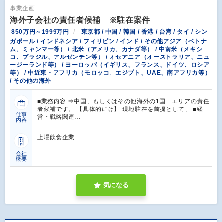
事業企画
海外子会社の責任者候補 ※駐在案件
850万円～1999万円
東京都 / 中国 / 韓国 / 香港 / 台湾 / タイ / シン
ガポール / インドネシア / フィリピン / インド / その他アジア（ベトナ
ム、ミャンマー等） / 北米（アメリカ、カナダ等） / 中南米（メキシ
コ、ブラジル、アルゼンチン等） / オセアニア（オーストラリア、ニュ
ージーランド等） / ヨーロッパ（イギリス、フランス、ドイツ、ロシア
等） / 中近東・アフリカ（モロッコ、エジプト、UAE、南アフリカ等）
/ その他の海外
■業務内容 ⇒中国、もしくはその他海外の1国、エリアの責任
者候補です。 【具体的には】 現地駐在を前提として、 ■経
仕事
営・戦略関連…
内容
上場飲食企業
会社
概要
気になる