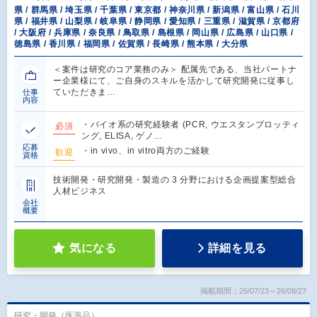
県 / 群馬県 / 埼玉県 / 千葉県 / 東京都 / 神奈川県 / 新潟県 / 富山県 / 石川
県 / 福井県 / 山梨県 / 岐阜県 / 静岡県 / 愛知県 / 三重県 / 滋賀県 / 京都府
/ 大阪府 / 兵庫県 / 奈良県 / 鳥取県 / 島根県 / 岡山県 / 広島県 / 山口県 /
徳島県 / 香川県 / 福岡県 / 佐賀県 / 長崎県 / 熊本県 / 大分県
＜案件は研究のコア業務のみ＞ 配属先である、当社パートナ
ー企業様にて、ご自身のスキルを活かして研究開発に従事し
ていただきま…
仕事
内容
・バイオ系の研究経験者 (PCR, ウエスタンブロッティ
必須
ング, ELISA, ゲノ…
応募
・in vivo、in vitro両方のご経験
歓迎
資格
技術開発・研究開発・製造の 3 分野における企画提案型総合
人材ビジネス
会社
概要
気になる
詳細を見る
掲載期間：26/07/23～26/08/27
研究・開発（医薬品）