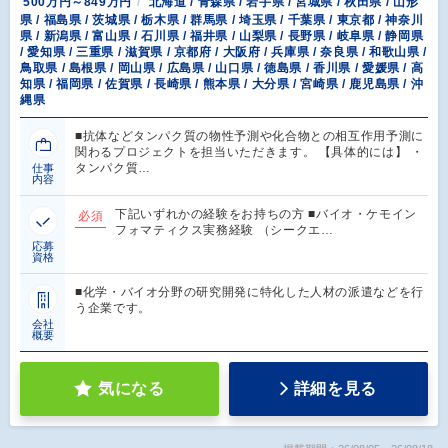
500万円～849万円
北海道 / 青森県 / 岩手県 / 宮城県 / 秋田県 / 山形
県 / 福島県 / 茨城県 / 栃木県 / 群馬県 / 埼玉県 / 千葉県 / 東京都 / 神奈川
県 / 新潟県 / 富山県 / 石川県 / 福井県 / 山梨県 / 長野県 / 岐阜県 / 静岡県
/ 愛知県 / 三重県 / 滋賀県 / 京都府 / 大阪府 / 兵庫県 / 奈良県 / 和歌山県 /
鳥取県 / 島根県 / 岡山県 / 広島県 / 山口県 / 徳島県 / 香川県 / 愛媛県 / 高
知県 / 福岡県 / 佐賀県 / 長崎県 / 熊本県 / 大分県 / 宮崎県 / 鹿児島県 / 沖
縄県
■抗体などタンパク質の物性予測や化合物との相互作用予測に
関わるプロジェクトを担当いただきます。 【具体的には】 ・
タンパク質…
仕事
内容
下記いずれかの経験をお持ちの方 ■バイオ・ケモイン
必須
フォマティクス実務経験 （シークエ…
応募
資格
■化学・バイオ分野の研究開発に特化した人材の派遣などを行
う企業です。
会社
概要
気になる
詳細を見る