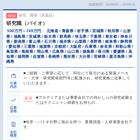
掲載期間：26/08/03～26/08/16
研究・開発（医薬品）
NEW
研究職（バイオ）
500万円～749万円
北海道 / 青森県 / 岩手県 / 宮城県 / 秋田県 / 山形
県 / 福島県 / 茨城県 / 栃木県 / 群馬県 / 埼玉県 / 千葉県 / 東京都 / 神奈川
県 / 新潟県 / 富山県 / 石川県 / 福井県 / 山梨県 / 長野県 / 岐阜県 / 静岡県
/ 愛知県 / 三重県 / 滋賀県 / 京都府 / 大阪府 / 兵庫県 / 奈良県 / 和歌山県 /
鳥取県 / 島根県 / 岡山県 / 広島県 / 山口県 / 徳島県 / 香川県 / 愛媛県 / 高
知県 / 福岡県 / 佐賀県 / 長崎県 / 熊本県 / 大分県 / 宮崎県 / 鹿児島県 / 沖
縄県
■ご経験・ご希望に応じて、同社にて取引のある製薬メーカ
ー・大学・研究開発部門等に配属され、研究業務に従事して
いただきます…
仕事
内容
■アカデミアまたは事業会社での何かしらの研究経験ま
必須
たはテクニシャン経験をお持ちの…
応募
資格
■化学・バイオ分野に強みを持つ、業務請負・人材派遣会社で
す。
会社
概要