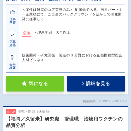
＜案件は研究のコア業務のみ＞ 配属先である、当社パートナ
ー企業様にて、ご自身のバックグラウンドを活かして研究開
発に従事して…
仕事
内容
・理系学部 大卒以上
必須
応募
資格
技術開発・研究開発・製造の 3 分野における企画提案型総合
人材ビジネス
会社
概要
気になる
詳細を見る
掲載期間：26/08/06～26/08/19
研究・開発（医薬品）
NEW
【福岡／久留米】研究職 管理職 治験用ワクチンの
品質分析