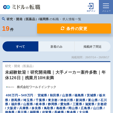
研究・開発（医薬品）/福岡県
の転職・求人情報一覧
19
条件の変更
件
すべて
新着のみ
掲載終了間近
掲載期間：26/07/14～26/08/17
研究・開発（医薬品）
未経験歓迎！研究開発職｜大手メーカー案件多数｜年
休126日｜残業月10H未満
株式会社ワールドインテック
400万円～549万円
宮城県 / 秋田県 / 山形県 / 福島県 / 茨城県 / 栃木
県 / 群馬県 / 埼玉県 / 千葉県 / 東京都 / 神奈川県 / 新潟県 / 富山県 / 石川
県 / 福井県 / 山梨県 / 岐阜県 / 静岡県 / 愛知県 / 三重県 / 滋賀県 / 京都府
/ 大阪府 / 兵庫県 / 奈良県 / 鳥取県 / 島根県 / 岡山県 / 広島県 / 山口県 /
徳島県 / 香川県 / 福岡県 / 佐賀県 / 長崎県 / 熊本県 / 大分県