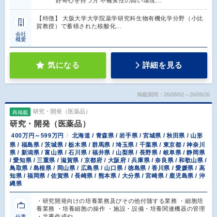
好奇心を持つ方 不確実性の高い環境…
【特徴】 大阪大学大学院薬学研究科生物有機化学分野（小比
賀教授）で蓄積された核酸化…
会社
概要
気になる
詳細を見る
掲載期間：26/08/02～26/09/26
研究・開発（医薬品）
再掲載
研究・開発（医薬品）
400万円～599万円
北海道 / 青森県 / 岩手県 / 宮城県 / 秋田県 / 山形
県 / 福島県 / 茨城県 / 栃木県 / 群馬県 / 埼玉県 / 千葉県 / 東京都 / 神奈川
県 / 新潟県 / 富山県 / 石川県 / 福井県 / 山梨県 / 長野県 / 岐阜県 / 静岡県
/ 愛知県 / 三重県 / 滋賀県 / 京都府 / 大阪府 / 兵庫県 / 奈良県 / 和歌山県 /
鳥取県 / 島根県 / 岡山県 / 広島県 / 山口県 / 徳島県 / 香川県 / 愛媛県 / 高
知県 / 福岡県 / 佐賀県 / 長崎県 / 熊本県 / 大分県 / 宮崎県 / 鹿児島県 / 沖
縄県
・研究開発向けの培養業務及びその他付随する業務 ・細胞培
養業務 ・培養細胞の操作 ・施設・設備・培養関連機器の管理
・文書作成や…
仕事