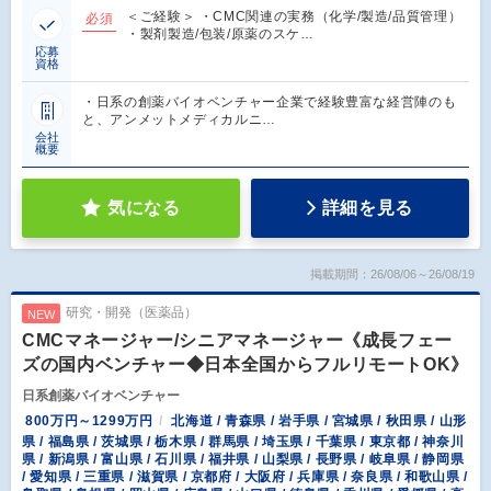
＜ご経験＞ ・CMC関連の実務（化学/製造/品質管理）
必須
・製剤製造/包装/原薬のスケ…
応募
資格
・日系の創薬バイオベンチャー企業で経験豊富な経営陣のも
と、アンメットメディカルニ…
会社
概要
気になる
詳細を見る
掲載期間：26/08/06～26/08/19
研究・開発（医薬品）
NEW
CMCマネージャー/シニアマネージャー《成長フェー
ズの国内ベンチャー◆日本全国からフルリモートOK》
日系創薬バイオベンチャー
800万円～1299万円
北海道 / 青森県 / 岩手県 / 宮城県 / 秋田県 / 山形
県 / 福島県 / 茨城県 / 栃木県 / 群馬県 / 埼玉県 / 千葉県 / 東京都 / 神奈川
県 / 新潟県 / 富山県 / 石川県 / 福井県 / 山梨県 / 長野県 / 岐阜県 / 静岡県
/ 愛知県 / 三重県 / 滋賀県 / 京都府 / 大阪府 / 兵庫県 / 奈良県 / 和歌山県 /