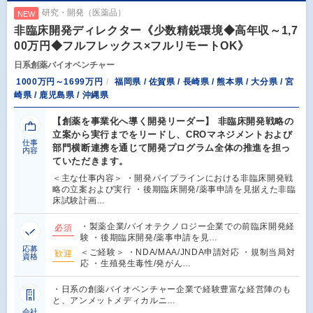
研究・開発（医薬品）
NEW
非臨床開発ディレクター《少数精鋭環境◆高年収～1,7
00万円◆フルフレックス×フルリモートOK》
日系創薬バイオベンチャー
1000万円～1699万円
福岡県 / 佐賀県 / 長崎県 / 熊本県 / 大分県 / 宮
崎県 / 鹿児島県 / 沖縄県
【創薬を事業化へ導く開発リーダー】 非臨床開発戦略の
立案から実行までをリードし、CROマネジメントおよび
仕事
部門横断連携を通じて開発プログラム全体の推進を担っ
内容
ていただきます。
＜主な仕事内容＞ ・開発パイプラインにおける非臨床開発戦
略の立案および実行 ・後期臨床開発/薬事申請を見据えた非臨
床試験計画…
・製薬企業/バイオテクノロジー企業での前臨床開発経
必須
験 ・後期臨床開発/薬事申請を見…
応募
＜ご経験＞ ・NDA/MAA/JNDA申請対応 ・規制当局対
歓迎
資格
応 ・生殖発生毒性/発がん…
・日系の創薬バイオベンチャー企業で経験豊富な経営陣のも
と、アンメットメディカルニ…
会社