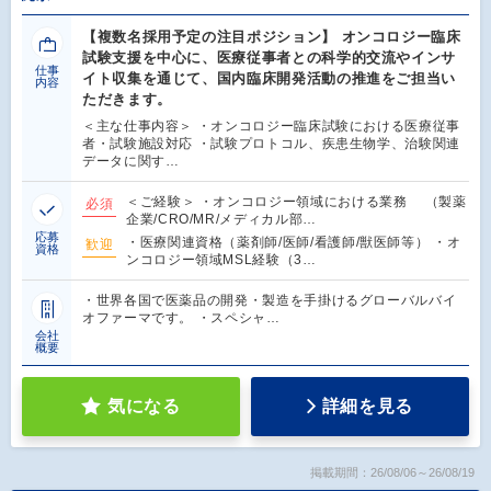
【複数名採用予定の注目ポジション】 オンコロジー臨床
試験支援を中心に、医療従事者との科学的交流やインサ
仕事
イト収集を通じて、国内臨床開発活動の推進をご担当い
内容
ただきます。
＜主な仕事内容＞ ・オンコロジー臨床試験における医療従事
者・試験施設対応 ・試験プロトコル、疾患生物学、治験関連
データに関す…
＜ご経験＞ ・オンコロジー領域における業務 （製薬
必須
企業/CRO/MR/メディカル部…
応募
・医療関連資格（薬剤師/医師/看護師/獣医師等） ・オ
歓迎
資格
ンコロジー領域MSL経験（3…
・世界各国で医薬品の開発・製造を手掛けるグローバルバイ
オファーマです。 ・スペシャ…
会社
概要
気になる
詳細を見る
掲載期間：26/08/06～26/08/19