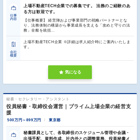
上場不動産TECH企業での募集です。 法務のご経験のあ
る方は歓迎です。
仕事
内容
【仕事概要】 経営陣および事業部門の戦略パートナーとな
り、法務体制の構築から事業成長を支える「攻めと守りの法
務」全般を統括…
上場不動産TECH企業 ※詳細は求人紹介時にご案内いたしま
す。
会社
概要
気になる
秘書・セクレタリー・アシスタント
役員秘書・取締役会運営｜プライム上場企業の経営支
援
500万円～899万円
東京都
秘書課員として、各取締役のスケジュール管理や会議・
出張手配、資料作成、社内外との調整業務、役員秘書メ