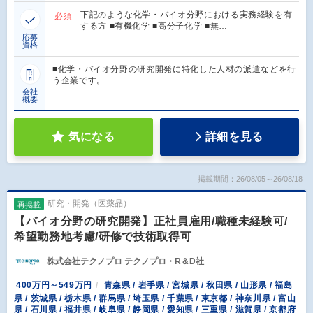
下記のような化学・バイオ分野における実務経験を有
必須
する方 ■有機化学 ■高分子化学 ■無…
応募
資格
■化学・バイオ分野の研究開発に特化した人材の派遣などを行
う企業です。
会社
概要
気になる
詳細を見る
掲載期間：26/08/05～26/08/18
研究・開発（医薬品）
再掲載
【バイオ分野の研究開発】正社員雇用/職種未経験可/
希望勤務地考慮/研修で技術取得可
株式会社テクノプロ テクノプロ・R＆D社
400万円～549万円
青森県 / 岩手県 / 宮城県 / 秋田県 / 山形県 / 福島
県 / 茨城県 / 栃木県 / 群馬県 / 埼玉県 / 千葉県 / 東京都 / 神奈川県 / 富山
県 / 石川県 / 福井県 / 岐阜県 / 静岡県 / 愛知県 / 三重県 / 滋賀県 / 京都府