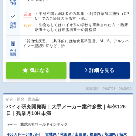
内容
・学歴不問 / 経験者のみ募集 ・創造啓蒙加工施設（CP
必須
C）でのご経験のある方 ・他…
応募
・生物もしくはバイオ系の学校を卒業された方 ・臨床
歓迎
資格
培養士もしくは細胞培養士の資格保…
「賛治性疾患」（具体的には給食基準運営、AI、S、アルツハ
イマー型認知症など、治…
会社
概要
気になる
詳細を見る
掲載期間：26/07/28～26/08/10
研究・開発（医薬品）
バイオ研究開発職｜大手メーカー案件多数｜年休126
日｜残業月10H未満
株式会社ワールドインテック
400万円～549万円
宮城県 / 秋田県 / 山形県 / 福島県 / 茨城県 / 栃木