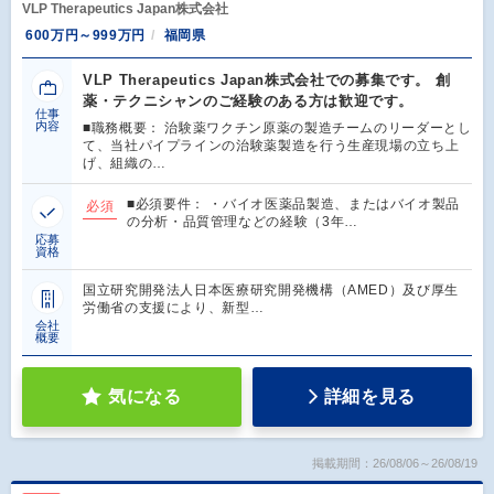
VLP Therapeutics Japan株式会社
600万円～999万円
福岡県
VLP Therapeutics Japan株式会社での募集です。 創
薬・テクニシャンのご経験のある方は歓迎です。
仕事
内容
■職務概要： 治験薬ワクチン原薬の製造チームのリーダーとし
て、当社パイプラインの治験薬製造を行う生産現場の立ち上
げ、組織の…
■必須要件： ・バイオ医薬品製造、またはバイオ製品
必須
の分析・品質管理などの経験（3年…
応募
資格
国立研究開発法人日本医療研究開発機構（AMED）及び厚生
労働省の支援により、新型…
会社
概要
気になる
詳細を見る
掲載期間：26/08/06～26/08/19