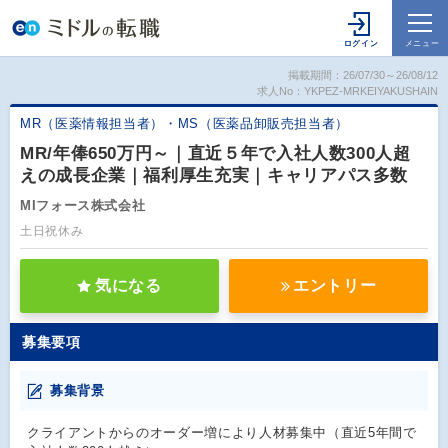
掲載期間：26/07/30～26/08/12
求人No：YKPEZ-MRKEIYAKUSHAIN
MR（医薬情報担当者）・MS（医薬品卸販売担当者）
MR/年俸650万円～｜直近５年で入社人数300人超
えの成長企業｜福利厚生充実｜キャリアパス多数
MIフォース株式会社
土日祝休み
気になる
エントリー
募集要項
募集背景
クライアントからのオーダー増により人材募集中（直近5年間で