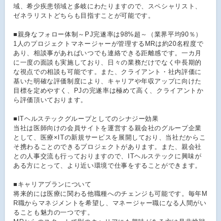
域、希少疾患領域と多岐にわたりますので、スペシャリスト、
ゼネラリストどちらも目指すことが可能です。
■親身なフォロー体制～PJ完遂率は98%超～（業界平均90％）
1人のプロジェクトマネージャーが管理するMRは約20名程度で
あり、相談事があればいつでも連絡できる距離感です。一カ月
に一度の面談も実施しており、日々の業務だけでなく中長期的
な視点での相談も可能です。また、クライアント・社内評価に
基いた明確な評価制度により、キャリアや年収アップに向けた
目標を定めやすく、PJの完遂率は極めて高く、クライアントか
ら評価頂いております。
■ITヘルステックグループとしてのシナジー効果
当社は医師向けの会員サイトを運営する親会社のグループ企業
として、医療×ITの新規サービスを展開しており、当社だからこ
そ携わることのできるプロジェクトがあります。また、親会社
との人事交流も行っておりますので、ITヘルステックに興味が
ある方にとって、より近い環境で仕事をすることができます。
■キャリアプランについて
将来的には医療に関わる他職種へのチェンジも可能です。毎年M
R職からマネジメントを希望し、マネージャー職になる人間がい
ることも魅力の一つです。