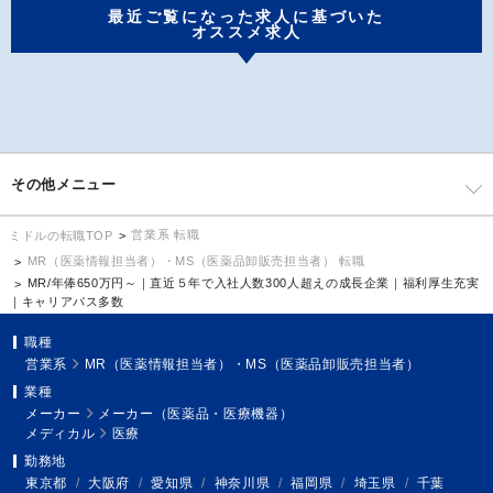
最近ご覧になった求人に基づいた
オススメ求人
その他メニュー
営業系 転職
ミドルの転職TOP
MR（医薬情報担当者）・MS（医薬品卸販売担当者） 転職
MR/年俸650万円～｜直近５年で入社人数300人超えの成長企業｜福利厚生充実
｜キャリアパス多数
職種
営業系
MR（医薬情報担当者）・MS（医薬品卸販売担当者）
業種
メーカー
メーカー（医薬品・医療機器）
メディカル
医療
勤務地
東京都
/
大阪府
/
愛知県
/
神奈川県
/
福岡県
/
埼玉県
/
千葉