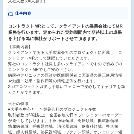
入社人数300人越え）
仕事内容
コントラクトMRとして、クライアントの製薬会社にてMR
業務を行います。定められた契約期間内で期待以上の成果
を上げる為に弊社がサポートさせて頂きます。
【事業内容】
クライアントである大手製薬会社のプロジェクトに所属し、コ
ントラクトMRとして活躍していただきます。
弊社のコントラクト社員も多いクライアントですので初めての
コントラクトMRでもご安心下さい。
病院やクリニックの医師や医療関係者に医薬品の適正使用情報
や効能・効果・副作用等の情報提供を行います。
2ndプロジェクト以後も手厚いフォローで安心してキャリアを築
くことができます。
当社の特徴
■大手を中心とした製薬会社のプロジェクト多数
取引者数は60社以上、全国各地で日々プロジェクトのオーダー
が発生しております。中枢神経領域、免疫領域、循環器領域、
糖尿病領域、呼吸器領域、消化器領域、皮膚科領域、整形領
域、婦人科領域、泌尿器領域、ワクチン領域、オンコロジー領