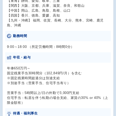
【東海】静岡、愛知、岐阜、三重
【関西】大阪、京都、兵庫、滋賀、奈良、和歌山
【中国】岡山、広島、鳥取、島根、山口
【四国】香川、徳島、愛媛、高知
【九州・沖縄】 福岡、佐賀、長崎、大分、熊本、宮崎、鹿児
島、沖縄
勤務時間
9:00～18:00 （所定労働時間：8時間0分）
年収・給与
年俸650万円～
固定残業手当30時間分（102,849円/月）を含む
※固定残業時間超過分は別途支給
※別途手当（営業手当、住宅手当有り）
営業手当：5時間以上/日の外勤で3,000円支給
住宅手当：転居を伴う転勤の場合支給、家賃の30% or 40%（上
限金額有）
待遇・福利厚生