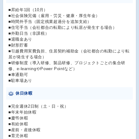
■昇給年1回（10月）
■社会保険完備（雇用・労災・健康・厚生年金）
■時間外手当（固定残業超過分を追加支給）
■住宅手当（会社都合の転勤により転居が発生する場合）
■外勤日当（非課税）
■退職金あり
■財形貯蓄
■引越費用実費負担、住居契約補助金（会社都合の転勤により転
居が発生する場合）
■研修制度（導入研修、製品研修、プロジェクトごとの集合研
修、e-learningやPower Pointなど）
■車通勤可
■駐車場あり
休日休暇
■完全週休2日制（土・日・祝）
■年末年始休暇
■慶弔休暇
■有給休暇
■産前・産後休暇
■育児休暇