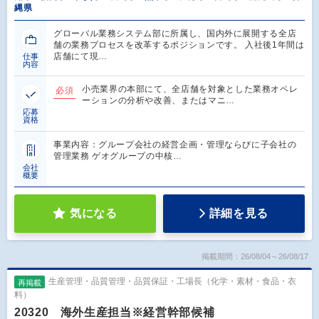
縄県
グローバル業務システム部に所属し、国内外に展開する全店
舗の業務プロセスを改革するポジションです。 入社後1年間は
店舗にて現…
仕事
内容
小売業界の本部にて、全店舗を対象とした業務オペレ
必須
ーションの分析や改善、またはマニ…
応募
資格
事業内容：グループ会社の経営企画・管理ならびに子会社の
管理業務 ゲオグループの中核…
会社
概要
気になる
詳細を見る
掲載期間：26/08/04～26/08/17
生産管理・品質管理・品質保証・工場長（化学・素材・食品・衣
再掲載
料）
20320 海外生産担当※経営幹部候補