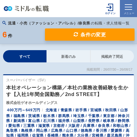
流通・小売（ファッション・アパレル）/奈良県
の転職・求人情報一覧
6
条件の変更
件
すべて
新着のみ
掲載終了間近
掲載期間：26/07/30～26/08/17
スーパーバイザー（SV）
本社オペレーション構築／本社の業務改善経験を生か
す【入社1年間全国勤務／2nd STREET】
株式会社ゲオホールディングス
400万円～649万円
北海道 / 青森県 / 岩手県 / 宮城県 / 秋田県 / 山形
県 / 福島県 / 茨城県 / 栃木県 / 群馬県 / 埼玉県 / 千葉県 / 東京都 / 神奈川
県 / 新潟県 / 富山県 / 石川県 / 福井県 / 山梨県 / 長野県 / 岐阜県 / 静岡県
/ 愛知県 / 三重県 / 滋賀県 / 京都府 / 大阪府 / 兵庫県 / 奈良県 / 和歌山県 /
鳥取県 / 島根県 / 岡山県 / 広島県 / 山口県 / 徳島県 / 香川県 / 愛媛県 / 高
知県 / 福岡県 / 佐賀県 / 長崎県 / 熊本県 / 大分県 / 宮崎県 / 鹿児島県 / 沖