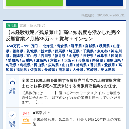
掲載期間：26/08/03～26/08/31
営業（個人向け）
再掲載
【未経験歓迎／残業禁止】高い知名度を活かした完全
反響営業／月給35万～＋賞与＋インセン
450万円～999万円
北海道 / 青森県 / 岩手県 / 宮城県 / 秋田県 / 山形
県 / 福島県 / 茨城県 / 栃木県 / 群馬県 / 埼玉県 / 千葉県 / 東京都 / 神奈川
県 / 新潟県 / 富山県 / 石川県 / 福井県 / 山梨県 / 長野県 / 岐阜県 / 静岡県
/ 愛知県 / 三重県 / 滋賀県 / 京都府 / 大阪府 / 兵庫県 / 奈良県 / 和歌山県 /
鳥取県 / 島根県 / 岡山県 / 広島県 / 山口県 / 徳島県 / 香川県 / 愛媛県 / 高
知県 / 福岡県 / 佐賀県 / 長崎県 / 熊本県 / 大分県 / 宮崎県 / 鹿児島県
全国に1630店舗を展開する買取専門店での店舗買取営業
またはお客様宅へ直接来訪する出張買取営業をお任せ。
仕事
内容
【具体的には・・・】 選べる2つのワークスタイル ご希望や
適性に合わせて、 以下のいずれかの業務を担当していただき
ます。 【1…
■高卒以上
必須
※未経験歓迎、第二新卒、社会人経験10年以上の方歓
歓迎
応募
迎
資格