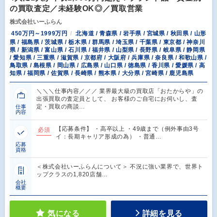
の買取査定／未経験OK◎／買取営業
株式会社いーふらん
450万円～1999万円
北海道 / 青森県 / 岩手県 / 宮城県 / 秋田県 / 山形
県 / 福島県 / 茨城県 / 栃木県 / 群馬県 / 埼玉県 / 千葉県 / 東京都 / 神奈川
県 / 新潟県 / 富山県 / 石川県 / 福井県 / 山梨県 / 長野県 / 岐阜県 / 静岡県
/ 愛知県 / 三重県 / 滋賀県 / 京都府 / 大阪府 / 兵庫県 / 奈良県 / 和歌山県 /
鳥取県 / 島根県 / 岡山県 / 広島県 / 山口県 / 徳島県 / 香川県 / 愛媛県 / 高
知県 / 福岡県 / 佐賀県 / 長崎県 / 熊本県 / 大分県 / 宮崎県 / 鹿児島県
＼＼＼仕事内容／／／ 業界最大級の買取店「おたからや」の
出張買取の査定員として、 お客様のご自宅にお伺いし、査
定・買取の商談…
仕事
内容
【応募条件】 ・高卒以上 ・49歳まで（例外事由3号
必須
イ：長期キャリア形成の為） ・普通…
応募
資格
＜株式会社いーふらんについて＞ 不況に強い業界で、世界ト
ップクラスの1,820店舗…
会社
概要
気になる
詳細を見る