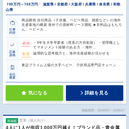
700万円～749万円
滋賀県 / 京都府 / 大阪府 / 兵庫県 / 奈良県 / 和歌
山県
商品開発 自社商品（子供服、ベビー用品、雑貨など）の海外
生産基地の構築 海外での原材料ソース開拓 ★衣料品はもちろ
ん、ベビーカ…
仕事
内容
・4年生大学卒業者（理系の方尚歓迎） ・管理職とし
必須
てマネジメント経験のある方 ・海外…
応募
論理的な思考能力と、海外生産経験が活かせる
歓迎
資格
東証プライム上場の大手ベビー、子供用品専門店チェーン
会社
概要
気になる
詳細を見る
掲載期間：26/08/04～26/08/17
営業（個人向け）
再掲載
4人に1人が年収1,000万円越え！ブランド品・貴金属