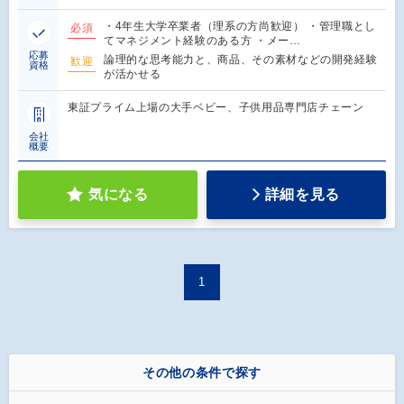
・4年生大学卒業者（理系の方尚歓迎） ・管理職とし
必須
てマネジメント経験のある方 ・メー…
応募
論理的な思考能力と、商品、その素材などの開発経験
歓迎
資格
が活かせる
東証プライム上場の大手ベビー、子供用品専門店チェーン
会社
概要
気になる
詳細を見る
1
その他の条件で探す