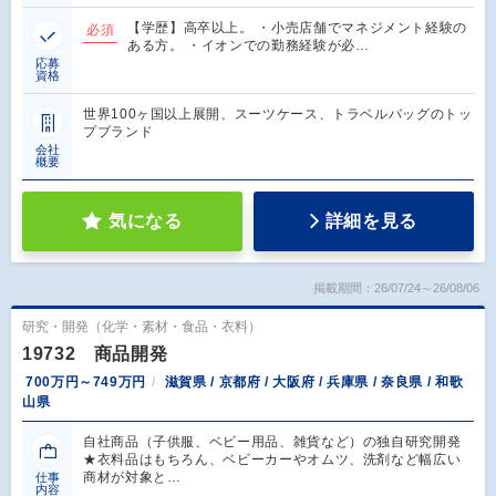
【学歴】高卒以上。 ・小売店舗でマネジメント経験の
必須
ある方。 ・イオンでの勤務経験が必…
応募
資格
世界100ヶ国以上展開、スーツケース、トラベルバッグのトッ
プブランド
会社
概要
気になる
詳細を見る
掲載期間：26/07/24～26/08/06
研究・開発（化学・素材・食品・衣料）
19732 商品開発
700万円～749万円
滋賀県 / 京都府 / 大阪府 / 兵庫県 / 奈良県 / 和歌
山県
自社商品（子供服、ベビー用品、雑貨など）の独自研究開発
★衣料品はもちろん、ベビーカーやオムツ、洗剤など幅広い
商材が対象と…
仕事
内容