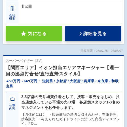
非公開
会社
概要
気になる
詳細を見る
掲載期間：26/07/25～26/08/07
スーパーバイザー（SV）
【関西エリア】イオン担当エリアマネージャー【週一
回の拠点打合せ/直行直帰スタイル】
450万円～649万円
滋賀県 / 京都府 / 大阪府 / 兵庫県 / 奈良県 / 和歌
山県
2-3店舗の売り場責任者として、接客・販売をはじめ、担
当店舗入っている平場の売り場 各店舗スタッフ1-3名の
仕事
マネジメントをお任せします。
内容
【具体的には】 ・店頭商品の適切な取り合わせ、在庫管理、
接客販売 ・与えられたガイドラインに沿った商品ディスプレ
イ、PO…