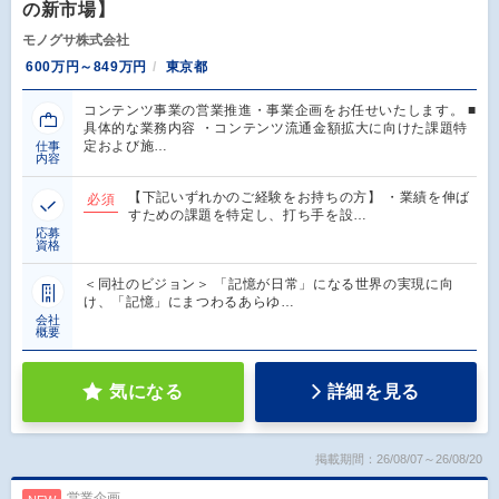
の新市場】
モノグサ株式会社
600万円～849万円
東京都
コンテンツ事業の営業推進・事業企画をお任せいたします。 ■
具体的な業務内容 ・コンテンツ流通金額拡大に向けた課題特
定および施…
仕事
内容
【下記いずれかのご経験をお持ちの方】 ・業績を伸ば
必須
すための課題を特定し、打ち手を設…
応募
資格
＜同社のビジョン＞ 「記憶が日常」になる世界の実現に向
け、「記憶」にまつわるあらゆ…
会社
概要
気になる
詳細を見る
掲載期間：26/08/07～26/08/20
営業企画