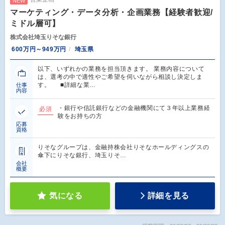
NEW
マーケティング・データ分析・企画業務【経験者歓迎/
ミドル層可】
株式会社埼玉りそな銀行
600万円～949万円
埼玉県
以下、いずれかの業務を担当頂きます。 業務内容について
は、選考の中で適性やご希望を伺いながら相談し決定しま
す。 ■詳細な業…
仕事
内容
・銀行や信託銀行などの金融機関にて３年以上業務経
必須
験をお持ちの方
応募
資格
りそなグループは、金融持株会社りそなホールディングスの
傘下にりそな銀行、埼玉りそ…
会社
概要
気になる
詳細を見る