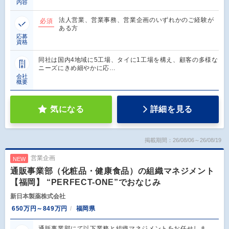
内容
法人営業、営業事務、営業企画のいずれかのご経験が
必須
ある方
応募
資格
同社は国内4地域に5工場、タイに1工場を構え、顧客の多様な
ニーズにきめ細やかに応…
会社
概要
気になる
詳細を見る
掲載期間：26/08/06～26/08/19
営業企画
NEW
通販事業部（化粧品・健康食品）の組織マネジメント
【福岡】 “PERFECT-ONE”でおなじみ
新日本製薬株式会社
650万円～849万円
福岡県
通販事業部にて以下業務と組織マネジメントをお任せしま