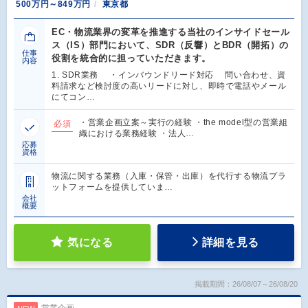
500万円～849万円
東京都
EC・物流業界の変革を推進する当社のインサイドセール
ス（IS）部門において、SDR（反響）とBDR（開拓）の
仕事
役割を統合的に担っていただきます。
内容
1. SDR業務 ・インバウンドリード対応 問い合わせ、資
料請求など検討度の高いリードに対し、即時で電話やメール
にてコン…
・営業企画立案～実行の経験 ・the model型の営業組
必須
織における業務経験 ・法人…
応募
資格
物流に関する業務（入庫・保管・出庫）を代行する物流プラ
ットフォームを提供していま…
会社
概要
気になる
詳細を見る
掲載期間：26/08/07～26/08/20
営業企画