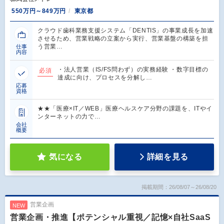
550万円～849万円
東京都
クラウド歯科業務支援システム「DENTIS」の事業成長を加速
させるため、営業戦略の立案から実行、営業基盤の構築を担
う営業…
仕事
内容
・法人営業（IS/FS問わず）の実務経験 ・数字目標の
必須
達成に向け、プロセスを分解し…
応募
資格
★★「医療×IT／WEB」医療ヘルスケア分野の課題を、ITやイ
ンターネットの力で…
会社
概要
気になる
詳細を見る
掲載期間：26/08/07～26/08/20
営業企画
NEW
営業企画・推進【ポテンシャル重視／記憶×自社SaaS