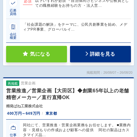
以下いずれか必須 ・自治体向けビジネスや公務員とし
必須
ての職務経験をお持ちの方 ・法人営…
応募
資格
「社会課題の解決」をテーマに、公民共創事業を始め、メデ
ィアPR事業、グローバルイ…
会社
概要
気になる
詳細を見る
掲載期間：26/08/07～26/08/20
営業企画
再掲載
営業推進／営業企画【大田区】◆創業65年以上の老舗
精密メーカー／直行直帰OK
精発ばね工業株式会社
400万円～649万円
東京都
同社にて、営業推進・営業企画業務をお任せします。 ■業務内
容 ・見積もりの作成および顧客への提供 同社の製品はカス
タマイズ品…
仕事