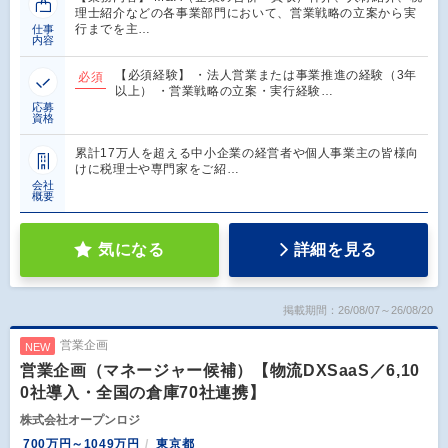
理士紹介などの各事業部門において、営業戦略の立案から実
行までを主…
仕事
内容
【必須経験】 ・法人営業または事業推進の経験（3年
必須
以上） ・営業戦略の立案・実行経験…
応募
資格
累計17万人を超える中小企業の経営者や個人事業主の皆様向
けに税理士や専門家をご紹…
会社
概要
気になる
詳細を見る
掲載期間：26/08/07～26/08/20
営業企画
NEW
営業企画（マネージャー候補）【物流DXSaaS／6,10
0社導入・全国の倉庫70社連携】
株式会社オープンロジ
700万円～1049万円
東京都