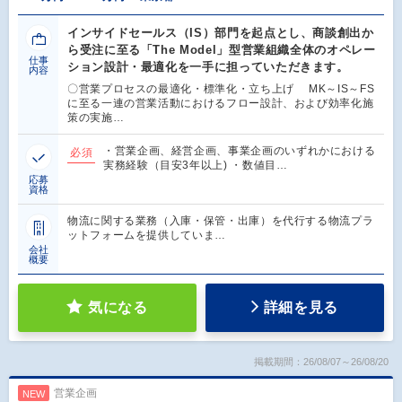
インサイドセールス（IS）部門を起点とし、商談創出か
ら受注に至る「The Model」型営業組織全体のオペレー
仕事
ション設計・最適化を一手に担っていただきます。
内容
〇営業プロセスの最適化・標準化・立ち上げ MK～IS～FS
に至る一連の営業活動におけるフロー設計、および効率化施
策の実施…
・営業企画、経営企画、事業企画のいずれかにおける
必須
実務経験（目安3年以上) ・数値目…
応募
資格
物流に関する業務（入庫・保管・出庫）を代行する物流プラ
ットフォームを提供していま…
会社
概要
気になる
詳細を見る
掲載期間：26/08/07～26/08/20
営業企画
NEW