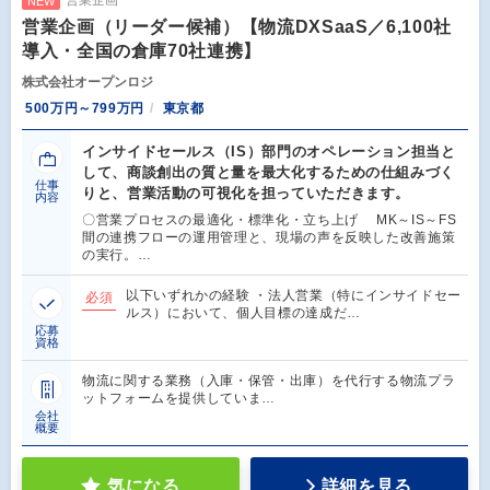
NEW
営業企画（リーダー候補）【物流DXSaaS／6,100社
導入・全国の倉庫70社連携】
株式会社オープンロジ
500万円～799万円
東京都
インサイドセールス（IS）部門のオペレーション担当と
して、商談創出の質と量を最大化するための仕組みづく
仕事
りと、営業活動の可視化を担っていただきます。
内容
〇営業プロセスの最適化・標準化・立ち上げ MK～IS～FS
間の連携フローの運用管理と、現場の声を反映した改善施策
の実行。…
以下いずれかの経験 ・法人営業（特にインサイドセー
必須
ルス）において、個人目標の達成だ…
応募
資格
物流に関する業務（入庫・保管・出庫）を代行する物流プラ
ットフォームを提供していま…
会社
概要
気になる
詳細を見る