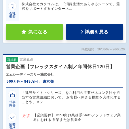
株式会社カカクコムは、「消費生活のあらゆるシーンで、選
択をサポートするインターネ…
会社
概要
気になる
詳細を見る
掲載期間：26/08/07～26/08/20
営業企画
再掲載
営業企画【フレックスタイム制／年間休日120日】
エムシーディースリー株式会社
500万円～849万円
東京都
「建設サイト・シリーズ」をご利用の主要ゼネコン各社を担
当する営業組織において、 お客様へ刺さる提案を具体化する
ことや、メン…
仕事
内容
【必須要件】 BtoB向け業務系SaaS／ソフトウェア業
必須
界における 営業または営業企…
応募
資格