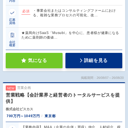
内容
・事業会社またはコンサルティングファームにおけ
必須
る、複雑な業務プロセスの可視化、改…
応募
資格
★薬局向けSaaS「Musubi」を中心に、患者様が健康になる
ために薬剤師の価値…
会社
概要
気になる
詳細を見る
掲載期間：26/08/07～26/08/20
営業企画
NEW
営業戦略【会計業界と経営者のトータルサービスを提
供】
株式会社ビスカス
700万円～1049万円
東京都
【業務内容】 M&A（企業の合併・買収）仲介、人材紹介、税