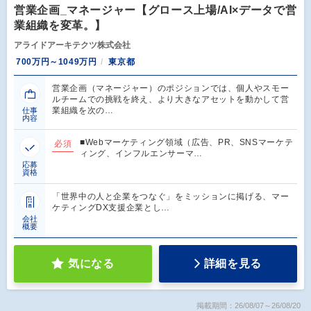
営業企画_マネージャー【グロース上場/AI×データで営
業組織を変革。】
アライドアーキテクツ株式会社
700万円～1049万円
東京都
営業企画（マネージャー）のポジションでは、個人やスモー
ルチームでの挑戦を終え、より大きなアセットを動かして営
業組織を次の…
仕事
内容
■Webマーケティング領域（広告、PR、SNSマーケテ
必須
ィング、インフルエンサーマ…
応募
資格
「世界中の人と企業をつなぐ」をミッションに掲げる、マー
ケティングDX支援企業とし…
会社
概要
気になる
詳細を見る
掲載期間：26/08/07～26/08/20