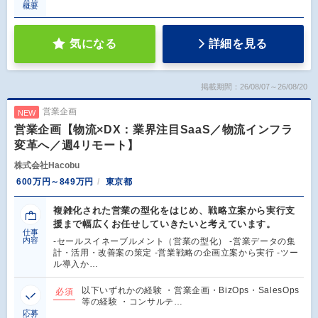
概要
気になる
詳細を見る
掲載期間：26/08/07～26/08/20
営業企画
NEW
営業企画【物流×DX：業界注目SaaS／物流インフラ
変革へ／週4リモート】
株式会社Hacobu
600万円～849万円
東京都
複雑化された営業の型化をはじめ、戦略立案から実行支
援まで幅広くお任せしていきたいと考えています。
仕事
内容
-セールスイネーブルメント（営業の型化） -営業データの集
計・活用・改善案の策定 -営業戦略の企画立案から実行 -ツー
ル導入か…
以下いずれかの経験 ・営業企画・BizOps・SalesOps
必須
等の経験 ・コンサルテ…
応募