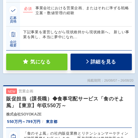
事業会社における営業企画、またはそれに準ずる戦略
必須
立案・数値管理の経験
応募
資格
下記事業を運営しながら現状維持から現状維新へ。 新しい事
業を興し、本当に夢中になれ…
会社
概要
気になる
詳細を見る
掲載期間：26/08/07～26/08/20
営業企画
NEW
販促担当（課長職）◆食事宅配サービス「食のそよ
風」【東京】年収550万～
株式会社SOYOKAZE
550万円～799万円
東京都
「食のそよ風」の社内販促業務とリテンションマーケティン