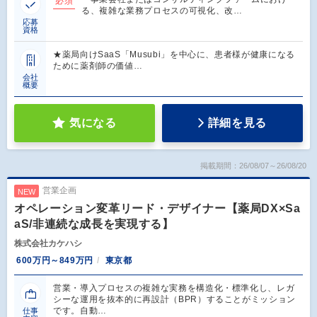
必須
る、複雑な業務プロセスの可視化、改…
応募
資格
★薬局向けSaaS「Musubi」を中心に、患者様が健康になる
ために薬剤師の価値…
会社
概要
気になる
詳細を見る
掲載期間：26/08/07～26/08/20
営業企画
NEW
オペレーション変革リード・デザイナー【薬局DX×Sa
aS/非連続な成長を実現する】
株式会社カケハシ
600万円～849万円
東京都
営業・導入プロセスの複雑な実務を構造化・標準化し、レガ
シーな運用を抜本的に再設計（BPR）することがミッション
です。自動…
仕事