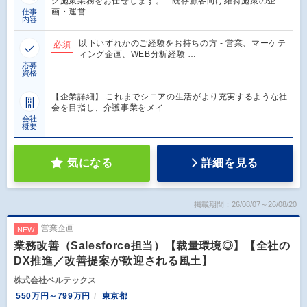
グ施策業務をお任せします。 - 既存顧客向け維持施策の企
画・運営 …
仕事
内容
以下いずれかのご経験をお持ちの方 - 営業、マーケテ
必須
ィング企画、WEB分析経験 …
応募
資格
【企業詳細】 これまでシニアの生活がより充実するような社
会を目指し、介護事業をメイ…
会社
概要
気になる
詳細を見る
掲載期間：26/08/07～26/08/20
営業企画
NEW
業務改善（Salesforce担当）【裁量環境◎】【全社の
DX推進／改善提案が歓迎される風土】
株式会社ベルテックス
550万円～799万円
東京都