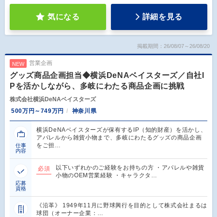
気になる
詳細を見る
掲載期間：26/08/07～26/08/20
営業企画
NEW
グッズ商品企画担当◆横浜DeNAベイスターズ／自社I
Pを活かしながら、多岐にわたる商品企画に挑戦
株式会社横浜DeNAベイスターズ
500万円～749万円
神奈川県
横浜DeNAベイスターズが保有するIP（知的財産）を活かし、
アパレルから雑貨小物まで、多岐にわたるグッズの商品企画
をご担…
仕事
内容
以下いずれかのご経験をお持ちの方 ・アパレルや雑貨
必須
小物のOEM営業経験 ・キャラクタ…
応募
資格
《沿革》 1949年11月に野球興行を目的として株式会社まるは
球団（オーナー企業：…