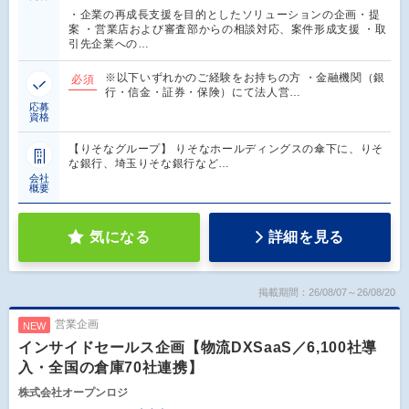
・企業の再成長支援を目的としたソリューションの企画・提
案 ・営業店および審査部からの相談対応、案件形成支援 ・取
引先企業への…
※以下いずれかのご経験をお持ちの方 ・金融機関（銀
必須
行・信金・証券・保険）にて法人営…
応募
資格
【りそなグループ】 りそなホールディングスの傘下に、りそ
な銀行、埼玉りそな銀行など…
会社
概要
気になる
詳細を見る
掲載期間：26/08/07～26/08/20
営業企画
NEW
インサイドセールス企画【物流DXSaaS／6,100社導
入・全国の倉庫70社連携】
株式会社オープンロジ