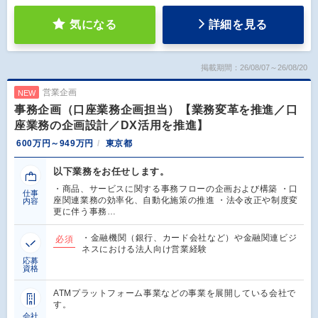
気になる
詳細を見る
掲載期間：26/08/07～26/08/20
営業企画
NEW
事務企画（口座業務企画担当）【業務変革を推進／口
座業務の企画設計／DX活用を推進】
600万円～949万円
東京都
以下業務をお任せします。
・商品、サービスに関する事務フローの企画および構築 ・口
仕事
座関連業務の効率化、自動化施策の推進 ・法令改正や制度変
内容
更に伴う事務…
・金融機関（銀行、カード会社など）や金融関連ビジ
必須
ネスにおける法人向け営業経験
応募
資格
ATMプラットフォーム事業などの事業を展開している会社で
す。
会社