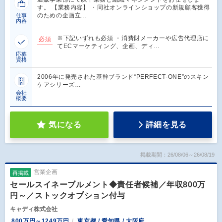
す。 【業務内容】 ・同社オンラインショップの新規顧客獲得
のための企画立…
仕事
内容
※下記いずれも必須 ・消費財メーカーや広告代理店に
必須
てECマーケティング、企画、ディ…
応募
資格
2006年に発売された基幹ブランド“PERFECT-ONE”のスキン
ケアシリーズ…
会社
概要
気になる
詳細を見る
掲載期間：26/08/06～26/08/19
営業企画
再掲載
セールスイネーブルメント◆責任者候補／年収800万
円～／ストックオプション付与
キャディ株式会社
800万円～1249万円
東京都 / 愛知県 / 大阪府