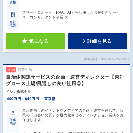
資格
スマートロボット（RPA、AI）を活用した情報処理サービ
ス、コンサルタント事業 ス…
会社
概要
気になる
詳細を見る
掲載期間：26/08/07～26/08/20
営業企画
NEW
自治体関連サービスの企画・運営ディレクター【東証
グロース上場/風通しの良い社風◎】
イシン株式会社
400万円～649万円
東京都
自治体向けのイベントやメディアの企画・運営を通じて、官
民の「出会いの質」を最大化させるディレクション業務をお
任せします。…
仕事
内容