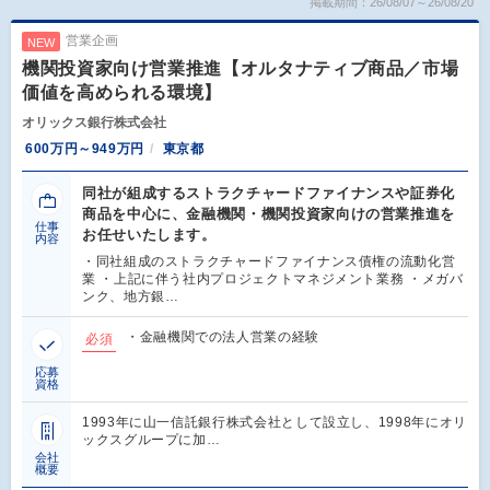
掲載期間：26/08/07～26/08/20
営業企画
NEW
機関投資家向け営業推進【オルタナティブ商品／市場
価値を高められる環境】
オリックス銀行株式会社
600万円～949万円
東京都
同社が組成するストラクチャードファイナンスや証券化
商品を中心に、金融機関・機関投資家向けの営業推進を
仕事
お任せいたします。
内容
・同社組成のストラクチャードファイナンス債権の流動化営
業 ・上記に伴う社内プロジェクトマネジメント業務 ・メガバ
ンク、地方銀…
・金融機関での法人営業の経験
必須
応募
資格
1993年に山一信託銀行株式会社として設立し、1998年にオリ
ックスグループに加…
会社
概要