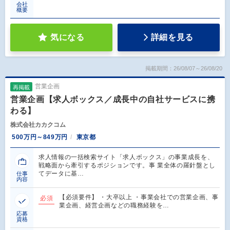
会社
概要
気になる
詳細を見る
掲載期間：26/08/07～26/08/20
営業企画
再掲載
営業企画【求人ボックス／成長中の自社サービスに携
わる】
株式会社カカクコム
500万円～849万円
東京都
求人情報の一括検索サイト「求人ボックス」の事業成長を、
戦略面から牽引するポジションです。事 業全体の羅針盤とし
てデータに基…
仕事
内容
【必須要件】 ・大卒以上 ・事業会社での営業企画、事
必須
業企画、経営企画などの職務経験を…
応募
資格