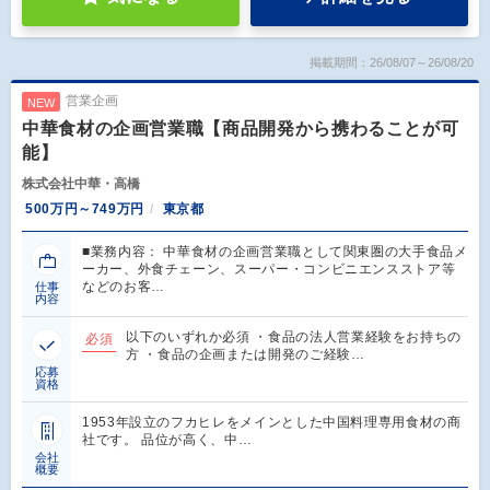
掲載期間：26/08/07～26/08/20
営業企画
NEW
中華食材の企画営業職【商品開発から携わることが可
能】
株式会社中華・高橋
500万円～749万円
東京都
■業務内容： 中華食材の企画営業職として関東圏の大手食品メ
ーカー、外食チェーン、スーパー・コンビニエンスストア等
などのお客…
仕事
内容
以下のいずれか必須 ・食品の法人営業経験をお持ちの
必須
方 ・食品の企画または開発のご経験…
応募
資格
1953年設立のフカヒレをメインとした中国料理専用食材の商
社です。 品位が高く、中…
会社
概要