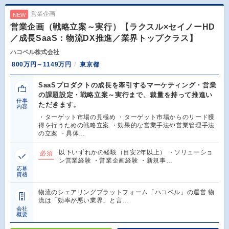
営業企画
NEW
営業企画（戦略立案～実行）【ラクスル×セイノーHD
／成長SaaS：物流DX推進／業界トップクラス】
ハコベル株式会社
800万円～1149万円
東京都
SaaSプロダクトの成長を牽引するマーケティング・営業
の課題設定・戦略立案～実行まで、裁量を持って推進い
仕事
ただきます。
内容
・ターゲット市場の見極め ・ターゲット市場からのリード獲
得を行うための戦略立案 ・効果的な営業手法や営業管理手法
の立案 ・具体…
以下いずれかの経験（目安2年以上） ・ソリューショ
必須
ン営業経験 ・営業企画経験 ・新規事…
応募
資格
物流のシェアリングプラットフォーム「ハコベル」の運営 物
流は「効率が悪い業界」と言…
会社
概要