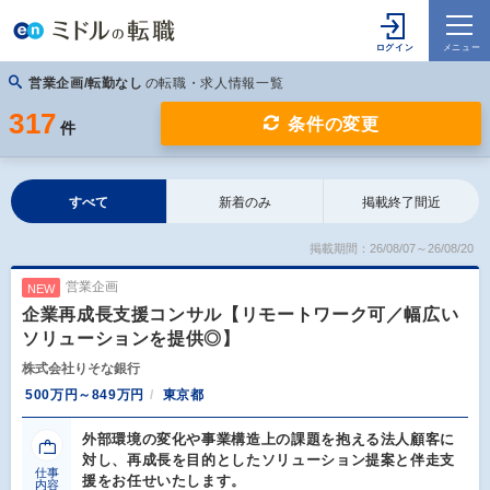
営業企画/転勤なし
の転職・求人情報一覧
317
条件の変更
件
すべて
新着のみ
掲載終了間近
掲載期間：26/08/07～26/08/20
営業企画
NEW
企業再成長支援コンサル【リモートワーク可／幅広い
ソリューションを提供◎】
株式会社りそな銀行
500万円～849万円
東京都
外部環境の変化や事業構造上の課題を抱える法人顧客に
対し、再成長を目的としたソリューション提案と伴走支
仕事
援をお任せいたします。
内容