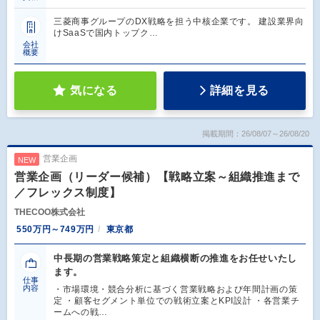
三菱商事グループのDX戦略を担う中核企業です。 建設業界向
けSaaSで国内トップク…
会社
概要
気になる
詳細を見る
掲載期間：26/08/07～26/08/20
営業企画
NEW
営業企画（リーダー候補）【戦略立案～組織推進まで
／フレックス制度】
THECOO株式会社
550万円～749万円
東京都
中長期の営業戦略策定と組織横断の推進をお任せいたし
ます。
仕事
内容
・市場環境・競合分析に基づく営業戦略および年間計画の策
定 ・顧客セグメント単位での戦術立案とKPI設計 ・各営業チ
ームへの戦…