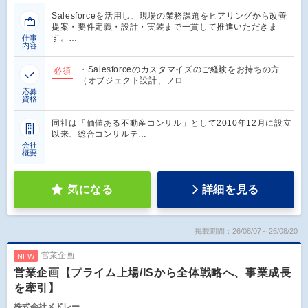
Salesforceを活用し、現場の業務課題をヒアリングから改善
提案・要件定義・設計・実装まで一貫して推進いただきま
す。…
仕事
内容
・Salesforceのカスタマイズのご経験をお持ちの方
必須
（オブジェクト設計、フロ…
応募
資格
同社は「価値ある不動産コンサル」として2010年12月に設立
以来、総合コンサルテ…
会社
概要
気になる
詳細を見る
掲載期間：26/08/07～26/08/20
営業企画
NEW
営業企画【プライム上場/ISから全体戦略へ、事業成長
を牽引】
株式会社メドレー