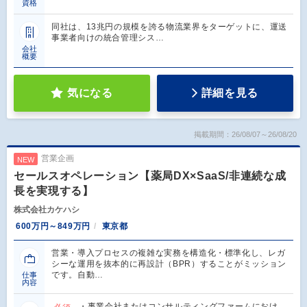
資格
同社は、13兆円の規模を誇る物流業界をターゲットに、運送
事業者向けの統合管理シス…
会社
概要
気になる
詳細を見る
掲載期間：26/08/07～26/08/20
営業企画
NEW
セールスオペレーション【薬局DX×SaaS/非連続な成
長を実現する】
株式会社カケハシ
600万円～849万円
東京都
営業・導入プロセスの複雑な実務を構造化・標準化し、レガ
シーな運用を抜本的に再設計（BPR）することがミッション
です。自動…
仕事
内容
・事業会社またはコンサルティングファームにおけ