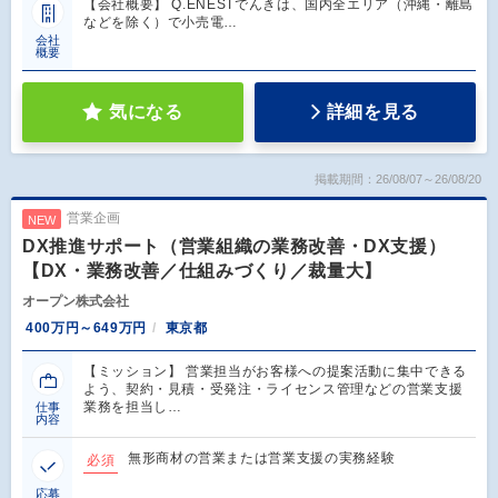
【会社概要】 Q.ENESTでんきは、国内全エリア（沖縄・離島
などを除く）で小売電…
会社
概要
気になる
詳細を見る
掲載期間：26/08/07～26/08/20
営業企画
NEW
DX推進サポート（営業組織の業務改善・DX支援）
【DX・業務改善／仕組みづくり／裁量大】
オープン株式会社
400万円～649万円
東京都
【ミッション】 営業担当がお客様への提案活動に集中できる
よう、契約・見積・受発注・ライセンス管理などの営業支援
業務を担当し…
仕事
内容
無形商材の営業または営業支援の実務経験
必須
応募