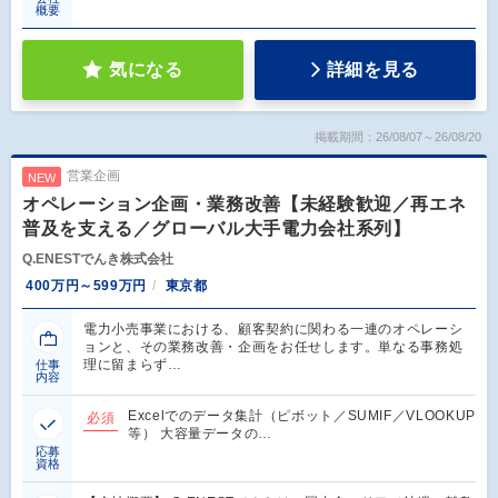
概要
気になる
詳細を見る
掲載期間：26/08/07～26/08/20
営業企画
NEW
オペレーション企画・業務改善【未経験歓迎／再エネ
普及を支える／グローバル大手電力会社系列】
Q.ENESTでんき株式会社
400万円～599万円
東京都
電力小売事業における、顧客契約に関わる一連のオペレーシ
ョンと、その業務改善・企画をお任せします。単なる事務処
理に留まらず…
仕事
内容
Excelでのデータ集計（ピボット／SUMIF／VLOOKUP
必須
等） 大容量データの…
応募
資格