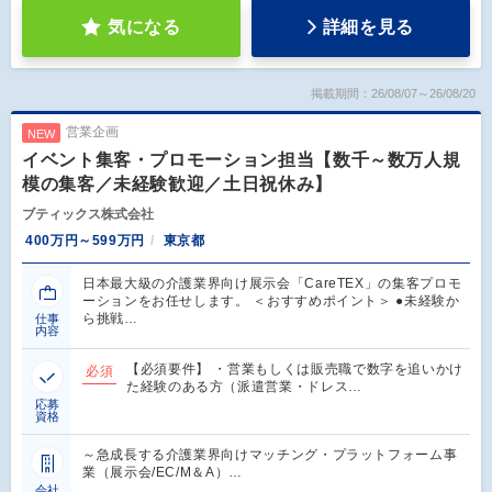
気になる
詳細を見る
掲載期間：26/08/07～26/08/20
営業企画
NEW
イベント集客・プロモーション担当【数千～数万人規
模の集客／未経験歓迎／土日祝休み】
ブティックス株式会社
400万円～599万円
東京都
日本最大級の介護業界向け展示会「CareTEX」の集客プロモ
ーションをお任せします。 ＜おすすめポイント＞ ●未経験か
ら挑戦…
仕事
内容
【必須要件】 ・営業もしくは販売職で数字を追いかけ
必須
た経験のある方（派遣営業・ドレス…
応募
資格
～急成長する介護業界向けマッチング・プラットフォーム事
業（展示会/EC/M＆A）…
会社