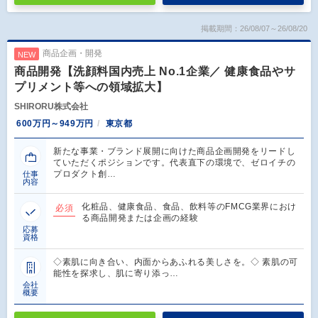
掲載期間：26/08/07～26/08/20
商品企画・開発
NEW
商品開発【洗顔料国内売上 No.1企業／ 健康食品やサ
プリメント等への領域拡大】
SHIRORU株式会社
600万円～949万円
東京都
新たな事業・ブランド展開に向けた商品企画開発をリードし
ていただくポジションです。代表直下の環境で、ゼロイチの
プロダクト創…
仕事
内容
化粧品、健康食品、食品、飲料等のFMCG業界におけ
必須
る商品開発または企画の経験
応募
資格
◇素肌に向き合い、内面からあふれる美しさを。◇ 素肌の可
能性を探求し、肌に寄り添っ…
会社
概要