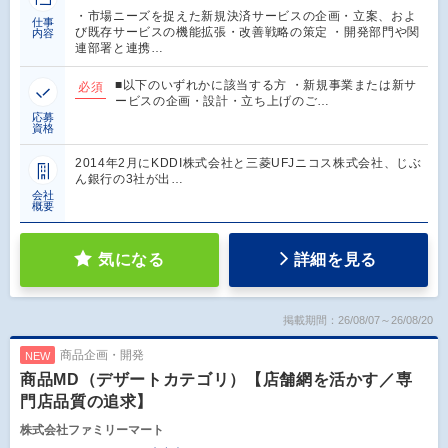
・市場ニーズを捉えた新規決済サービスの企画・立案、およ
仕事
び既存サービスの機能拡張・改善戦略の策定 ・開発部門や関
内容
連部署と連携…
■以下のいずれかに該当する方 ・新規事業または新サ
必須
ービスの企画・設計・立ち上げのご…
応募
資格
2014年2月にKDDI株式会社と三菱UFJニコス株式会社、じぶ
ん銀行の3社が出…
会社
概要
気になる
詳細を見る
掲載期間：26/08/07～26/08/20
商品企画・開発
NEW
商品MD（デザートカテゴリ）【店舗網を活かす／専
門店品質の追求】
株式会社ファミリーマート