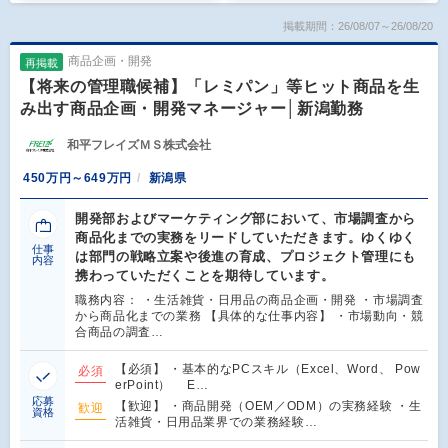
掲載期間：26/08/07～26/08/20
商品企画・開発
再掲載
【将来の管理職候補】「レミパン」等ヒット商品を生
み出す商品企画・開発マネージャー│新潟勤務
和平フレイズＭＳ株式会社
450万円～649万円
新潟県
開発部およびマーケティング部において、市場調査から
商品化までの実務をリードしていただきます。ゆくゆく
仕事
は部門の戦略立案や後進の育成、プロジェクト管理にも
内容
携わっていただくことを期待しています。
職務内容： ・生活雑貨・日用品の商品企画・開発 ・市場調査
から商品化までの業務 【具体的な仕事内容】 ・市場動向・競
合商品の調査…
【必須】 ・基本的なPCスキル（Excel、Word、 Pow
必須
erPoint） E…
応募
【歓迎】 ・商品開発（OEM／ODM）の実務経験 ・生
歓迎
資格
活雑貨・日用品業界での業務経験…