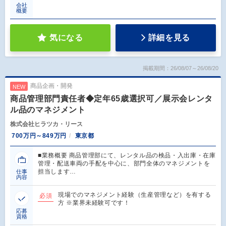
会社
概要
気になる
詳細を見る
掲載期間：26/08/07～26/08/20
商品企画・開発
NEW
商品管理部門責任者◆定年65歳選択可／展示会レンタ
ル品のマネジメント
株式会社ヒラツカ・リース
700万円～849万円
東京都
■業務概要 商品管理部にて、レンタル品の検品・入出庫・在庫
管理・配送車両の手配を中心に、部門全体のマネジメントを
担当します…
仕事
内容
現場でのマネジメント経験（生産管理など）を有する
必須
方 ※業界未経験可です！
応募
資格