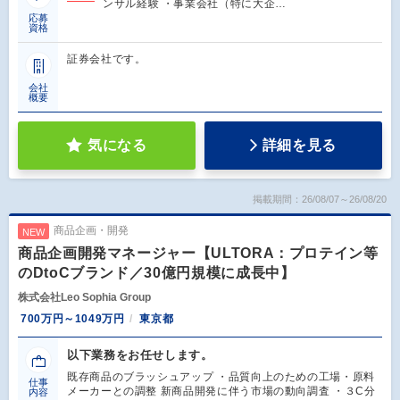
ンサル経験 ・事業会社（特に大企…
応募
資格
証券会社です。
会社
概要
気になる
詳細を見る
掲載期間：26/08/07～26/08/20
商品企画・開発
NEW
商品企画開発マネージャー【ULTORA：プロテイン等
のDtoCブランド／30億円規模に成長中】
株式会社Leo Sophia Group
700万円～1049万円
東京都
以下業務をお任せします。
既存商品のブラッシュアップ ・品質向上のための工場・原料
仕事
メーカーとの調整 新商品開発に伴う市場の動向調査 ・３C分
内容