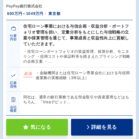
PayPay銀行株式会社
600万円～1049万円
東京都
住宅ローン事業における与信企画・収益分析・ポートフ
ォリオ管理を担い、定量分析をもとにした与信戦略の立
仕事
案や採算管理を通じて、事業成長と収益性向上に貢献し
内容
ていただきます。
・住宅ローンポートフォリオの収益管理、採算分析、モニタ
リング ・信用コストや保証料等を踏まえたプライシング戦略
の企画立案 ・…
・金融機関または住宅ローン専業会社における与信関
必須
連業務の実務経験（3年以上）
応募
資格
同社は、通常の銀行業務である預金取引や資産運用などはも
ちろん、「Visaデビット…
会社
概要
気になる
詳細を見る