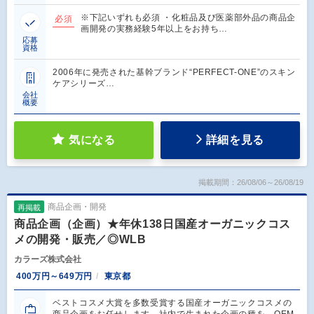
※下記いずれも必須 ・化粧品及び医薬部外品の商品企
必須
画開発の実務経験5年以上をお持ち…
応募
資格
2006年に発売された基幹ブランド“PERFECT-ONE”のスキン
ケアシリーズ…
会社
概要
気になる
詳細を見る
掲載期間：26/08/06～26/08/19
商品企画・開発
再掲載
商品企画（企画）★年休138日国産オーガニックコス
メの開発・販売／◎WLB
カラーズ株式会社
400万円～649万円
東京都
ベストコスメ大賞を多数受賞する国産オーガニックコスメの