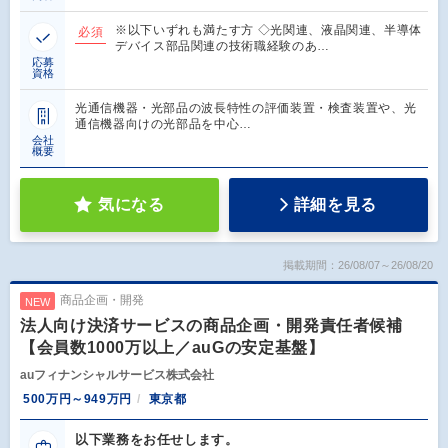
※以下いずれも満たす方 ◇光関連、液晶関連、半導体
必須
デバイス部品関連の技術職経験のあ…
応募
資格
光通信機器・光部品の波長特性の評価装置・検査装置や、光
通信機器向けの光部品を中心…
会社
概要
気になる
詳細を見る
掲載期間：26/08/07～26/08/20
商品企画・開発
NEW
法人向け決済サービスの商品企画・開発責任者候補
【会員数1000万以上／auGの安定基盤】
auフィナンシャルサービス株式会社
500万円～949万円
東京都
以下業務をお任せします。