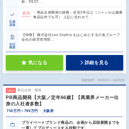
析、PEST…
・商品企画開発の経験：目安3年以上（ジャンルは健康
必須
食品以外でも可） 上記に合わせて…
応募
資格
【特徴】 株式会社Leo Sophia をはじめとするの各グループ
会社の経営管理部…
会社
概要
気になる
詳細を見る
掲載期間：26/08/07～26/08/20
商品企画・開発
NEW
PB商品開発【大阪／定年66歳】【異業界メーカー出
身の入社者多数】
750万円～799万円
大阪府
プライベートブランド商品の、企画から店頭展開までを
一貫してプロデュースする役割です。