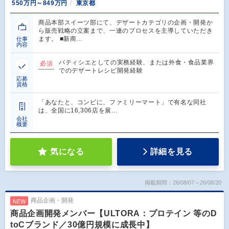
550万円～849万円
東京都
商品本部スイーツ部にて、デザートカテゴリの企画・開発か
ら販売戦略の立案まで、一連のプロセスを主導していただき
ます。 ■新商…
仕事
内容
パティシエとしての実務経験、または外食・食品業界
必須
でのデザートレシピ開発経験
応募
資格
「あなたと、コンビに、ファミリーマート」で有名な同社
は、全国に16,306店を展…
会社
概要
気になる
詳細を見る
掲載期間：26/08/07～26/08/20
商品企画・開発
NEW
商品企画開発メンバー【ULTORA：プロテイン 等のD
toCブランド／30億円規模に成長中】