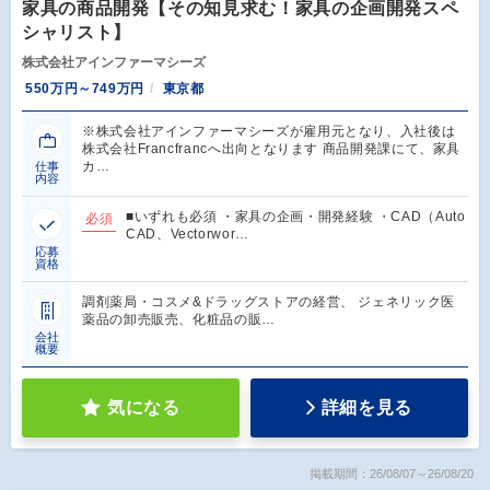
家具の商品開発【その知見求む！家具の企画開発スペ
シャリスト】
株式会社アインファーマシーズ
550万円～749万円
東京都
※株式会社アインファーマシーズが雇用元となり、入社後は
株式会社Francfrancへ出向となります 商品開発課にて、家具
カ…
仕事
内容
■いずれも必須 ・家具の企画・開発経験 ・CAD（Auto
必須
CAD、Vectorwor…
応募
資格
調剤薬局・コスメ&ドラッグストアの経営、 ジェネリック医
薬品の卸売販売、化粧品の販…
会社
概要
気になる
詳細を見る
掲載期間：26/08/07～26/08/20