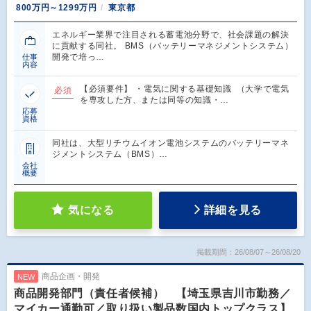
800万円～1299万円
東京都
エネルギー業界で注目される蓄電池分野で、社会課題の解決
に貢献する同社。 BMS（バッテリーマネジメントシステム）
開発で培っ…
仕事
内容
【必須要件】 ・電気に関する基礎知識 （大学で電気
必須
を専攻した方、または同等の知識・…
応募
資格
同社は、大型リチウムイオン電池システムのバッテリーマネ
ジメントシステム（BMS）…
会社
概要
気になる
詳細を見る
掲載期間：26/08/07～26/08/20
商品企画・開発
NEW
商品開発部門（責任者候補） 【埼玉県吉川市勤務／
マイカー通勤可／取り扱い製品数国内トップクラス】