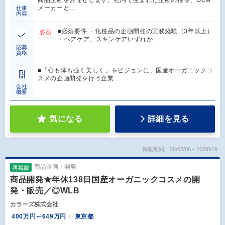
商品企画をお任せします。社内で生まれた企画の種を、OEM
メーカーと…
仕事
内容
■必須要件 ・化粧品の企画開発の実務経験（3年以上）
必須
・ヘアケア、スキンケアいずれか…
応募
資格
■「心も体も強く美しく」をビジョンに、国産オーガニックコ
スメの企画開発を行う企業…
会社
概要
気になる
詳細を見る
掲載期間：26/08/06～26/08/19
商品企画・開発
再掲載
商品開発★年休138日国産オーガニックコスメの開
発・販売／◎WLB
カラーズ株式会社
400万円～649万円
東京都