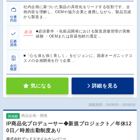
社内企画に基づいた製品の具現化をリードする役割です。企
画内容を理解し、OEMや協力企業と連携しながら、製品完成
から製造ま…
仕事
内容
■必須要件 ・化粧品開発における製造原価管理の実務
必須
経験 ・OEMまたは容器包材の選定…
応募
資格
■「心も体も強く美しく」をビジョンに、国産オーガニックコ
スメの企画開発を行う企業…
会社
概要
気になる
詳細を見る
掲載期間：26/08/05～26/08/18
商品企画・開発
再掲載
IP商品化プロデューサー◆新規プロジェクト／年休12
0日／時差出勤制度あり
株式会社グッドスマイルカンパニー