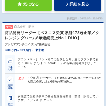
気になる
詳細を見る
掲載期間：26/08/07～26/08/20
商品企画・開発
NEW
商品開発リーダー【ベスコス受賞 累計173冠企業／ク
レンジングバーム8年連続売上No.1 DUO】
プレミアアンチエイジング株式会社
600万円～899万円
東京都
ブランドマネジメント部門に配属となり、主力ブランドであ
る「DUO」または「CANADEL」の新製品開発およびリニュ
ーアル…
仕事
内容
・化粧品メーカー、またはOEMやODMメーカーにおけ
必須
る商品企画および開発の実務経…
応募
資格
女性誌で話題沸騰中の基礎化粧品を開発・製造・販売してい
ます。「デュオ ザ クレン…
会社