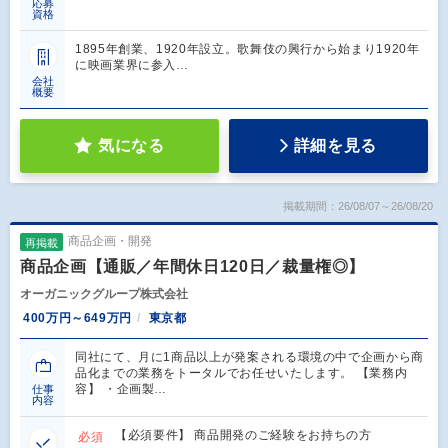
応募
資格
1895年創業、1920年設立。歌舞伎の興行から始まり1920年
に映画業界に参入…
会社
概要
気になる
詳細を見る
掲載期間：26/08/07～26/08/20
商品企画・開発
再掲載
商品企画【通販／年間休日120日／裁量権◎】
オーガニックグループ株式会社
400万円～649万円
東京都
同社にて、月に1商品以上が発案される環境の中で企画から商
品化までの業務をトータルでお任せいたします。 【業務内
容】 ・企画製…
仕事
内容
【必須要件】 商品開発のご経験をお持ちの方
必須