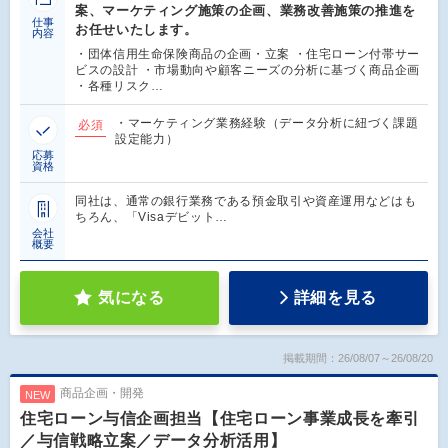
案、マーケティング施策の企画、業務改善施策の推進を
仕事
お任せいたします。
内容
・団体信用生命保険商品の企画・立案 ・住宅ローン付帯サー
ビスの設計 ・市場動向や顧客ニーズの分析に基づく商品企画
・各種リスク…
・マーケティング業務経験（データ分析に紐づく課題
必須
設定能力）
応募
資格
同社は、通常の銀行業務である預金取引や資産運用などはも
ちろん、「Visaデビット…
会社
概要
気になる
詳細を見る
掲載期間：26/08/07～26/08/20
商品企画・開発
NEW
住宅ローン与信企画担当【住宅ローン事業成長を牽引
／与信戦略立案／データ分析活用】