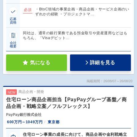
・BtoC領域の事業企画・商品企画・サービス企画のい
必須
ずれかの経験 ・プロジェクトマ…
応募
資格
同社は、通常の銀行業務である預金取引や資産運用などはも
ちろん、「Visaデビット…
会社
概要
気になる
詳細を見る
掲載期間：26/08/07～26/08/20
商品企画・開発
NEW
住宅ローン商品企画担当【PayPayグループ基盤／商
品企画・戦略立案／フルフレックス】
PayPay銀行株式会社
600万円～1049万円
東京都
住宅ローン事業の成長に向けて、商品企画や金利戦略立