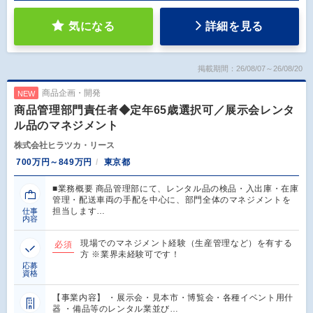
気になる
詳細を見る
掲載期間：26/08/07～26/08/20
商品企画・開発
NEW
商品管理部門責任者◆定年65歳選択可／展示会レンタ
ル品のマネジメント
株式会社ヒラツカ・リース
700万円～849万円
東京都
■業務概要 商品管理部にて、レンタル品の検品・入出庫・在庫
管理・配送車両の手配を中心に、部門全体のマネジメントを
担当します…
仕事
内容
現場でのマネジメント経験（生産管理など）を有する
必須
方 ※業界未経験可です！
応募
資格
【事業内容】 ・展示会・見本市・博覧会・各種イベント用什
器 ・備品等のレンタル業並び…