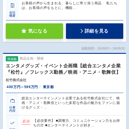
お客様の声から生まれる、暮らしに寄り添う商品 私たち
は、お客様の声をもとに、機能…
会社
概要
気になる
詳細を見る
掲載期間：26/08/07～26/08/20
商品企画・開発
再掲載
エンタメグッズ・イベント企画職【総合エンタメ企業
『松竹』／フレックス勤務／映画・アニメ・歌舞伎】
松竹株式会社
400万円～599万円
東京都
総合エンターテインメント企業である松竹株式会社にて、映
画・アニメ・歌舞伎といった多彩な作品の魅力をファンに届
けるグッズ・…
仕事
内容
【必須要件】 ■調整力、コミュニケーション力をお持
必須
ちの方 ■エンターテイメントが好き…