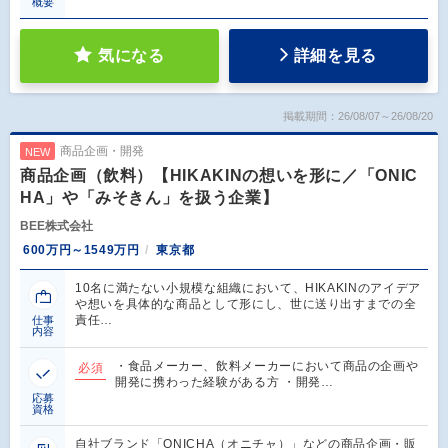
概要
気になる
詳細を見る
掲載期間：26/08/07～26/08/20
商品企画・開発
NEW
商品企画（飲料）【HIKAKINの想いを形に／「ONIC
HA」や「みそきん」を扱う企業】
BEE株式会社
600万円～1549万円
東京都
10名に満たない小規模な組織において、HIKAKINのアイデア
や想いを具体的な商品として形にし、世に送り出すまでの全
責任…
仕事
内容
・食品メーカー、飲料メーカーにおいて商品の企画や
必須
開発に携わった経験がある方 ・開発…
応募
資格
自社ブランド「ONICHA（オニチャ）」などの商品企画・販