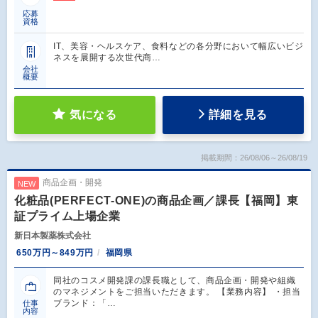
応募
資格
IT、美容・ヘルスケア、食料などの各分野において幅広いビジ
ネスを展開する次世代商…
会社
概要
気になる
詳細を見る
掲載期間：26/08/06～26/08/19
商品企画・開発
NEW
化粧品(PERFECT-ONE)の商品企画／課長【福岡】東
証プライム上場企業
新日本製薬株式会社
650万円～849万円
福岡県
同社のコスメ開発課の課長職として、商品企画・開発や組織
のマネジメントをご担当いただきます。 【業務内容】 ・担当
ブランド：「…
仕事
内容