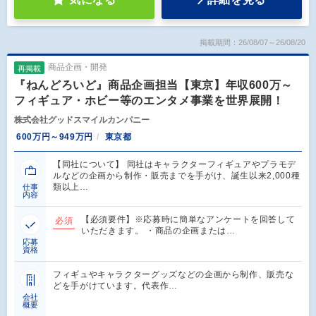
掲載期間：26/08/07～26/08/20
商品企画・開発
再掲載
『ねんどろいど』商品企画担当【東京】年収600万～
フィギュア・ホビー等のエンタメ事業を世界展開！
株式会社グッドスマイルカンパニー
600万円～949万円
東京都
【同社について】 同社はキャラクターフィギュアやプラモデ
ルなどの企画から制作・販売までを手がけ、誕生以来2,000種
類以上…
仕事
内容
【必須要件】※応募時に簡単なアンケートを回答して
必須
いただきます。 ・商品の企画または…
応募
資格
フィギュやキャラクターグッズなどの企画から制作、販売な
どを手がけています。代表作…
会社
概要