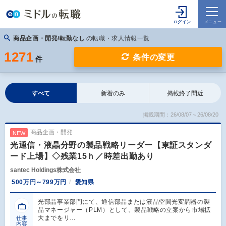
商品企画・開発/転勤なし
の転職・求人情報一覧
1271
条件の変更
件
すべて
新着のみ
掲載終了間近
掲載期間：26/08/07～26/08/20
商品企画・開発
NEW
光通信・液晶分野の製品戦略リーダー【東証スタンダ
ード上場】◇残業15ｈ／時差出勤あり
santec Holdings株式会社
500万円～799万円
愛知県
光部品事業部門にて、通信部品または液晶空間光変調器の製
品マネージャー（PLM）として、製品戦略の立案から市場拡
大までをリ…
仕事
内容