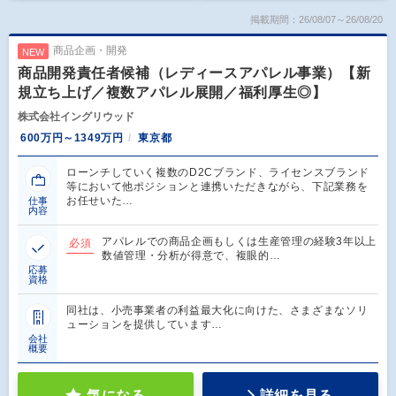
掲載期間：26/08/07～26/08/20
商品企画・開発
NEW
商品開発責任者候補（レディースアパレル事業）【新
規立ち上げ／複数アパレル展開／福利厚生◎】
株式会社イングリウッド
600万円～1349万円
東京都
ローンチしていく複数のD2Cブランド、ライセンスブランド
等において他ポジションと連携いただきながら、下記業務を
お任せいた…
仕事
内容
アパレルでの商品企画もしくは生産管理の経験3年以上
必須
数値管理・分析が得意で、複眼的…
応募
資格
同社は、小売事業者の利益最大化に向けた、さまざまなソリ
ューションを提供しています…
会社
概要
気になる
詳細を見る