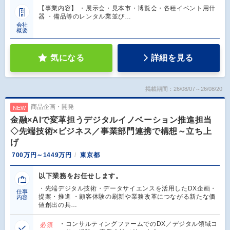
【事業内容】 ・展示会・見本市・博覧会・各種イベント用什
器 ・備品等のレンタル業並び…
会社
概要
気になる
詳細を見る
掲載期間：26/08/07～26/08/20
商品企画・開発
NEW
金融×AIで変革担うデジタルイノベーション推進担当
◇先端技術×ビジネス／事業部門連携で構想～立ち上
げ
700万円～1449万円
東京都
以下業務をお任せします。
・先端デジタル技術・データサイエンスを活用したDX企画・
仕事
提案・推進 ・顧客体験の刷新や業務改革につながる新たな価
内容
値創出の具…
・コンサルティングファームでのDX／デジタル領域コ
必須