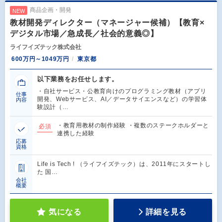
商品企画・開発
NEW
教材開発ディレクター（マネージャー候補）【教育×
デジタル市場／急成長／社会的意義◎】
ライフイズテック株式会社
600万円～1049万円
東京都
以下業務をお任せします。
・自社サービス・公教育向けのプログラミング教材（アプリ
仕事
開発、Webサービス、AI／データサイエンスなど）の学習体
内容
験設計（…
・教育用教材の制作経験 ・複数のステークホルダーと
必須
連携した経験
応募
資格
Life is Tech ! （ライフイズテック）は、2011年にスタートし
た 国…
会社
概要
気になる
詳細を見る