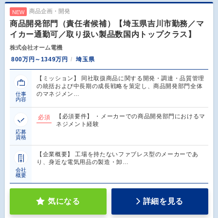
商品企画・開発
NEW
商品開発部門（責任者候補）【埼玉県吉川市勤務／マ
イカー通勤可／取り扱い製品数国内トップクラス】
株式会社オーム電機
800万円～1349万円
埼玉県
【ミッション】 同社取扱商品に関する開発・調達・品質管理
の統括および中長期の成長戦略を策定し、商品開発部門全体
のマネジメン…
仕事
内容
【必須要件】 ・メーカーでの商品開発部門におけるマ
必須
ネジメント経験
応募
資格
【企業概要】 工場を持たないファブレス型のメーカーであ
り、身近な電気用品の製造・卸…
会社
概要
気になる
詳細を見る