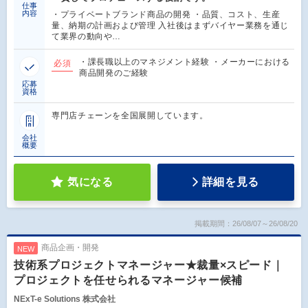
仕事
内容
・プライベートブランド商品の開発 ・品質、コスト、生産
量、納期の計画および管理 入社後はまずバイヤー業務を通じ
て業界の動向や…
・課長職以上のマネジメント経験 ・メーカーにおける
必須
商品開発のご経験
応募
資格
専門店チェーンを全国展開しています。
会社
概要
気になる
詳細を見る
掲載期間：26/08/07～26/08/20
商品企画・開発
NEW
技術系プロジェクトマネージャー★裁量×スピード｜
プロジェクトを任せられるマネージャー候補
NExT-e Solutions 株式会社