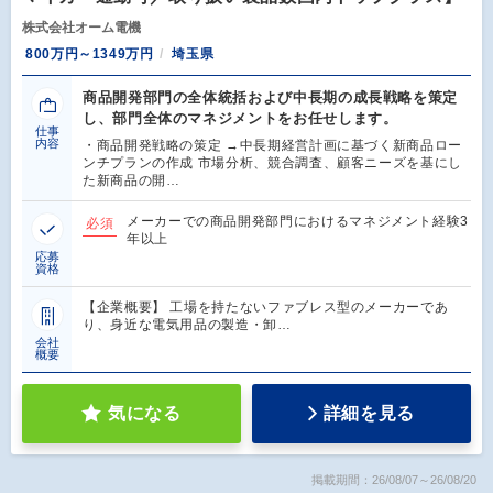
株式会社オーム電機
800万円～1349万円
埼玉県
商品開発部門の全体統括および中長期の成長戦略を策定
し、部門全体のマネジメントをお任せします。
仕事
内容
・商品開発戦略の策定 →中長期経営計画に基づく新商品ロー
ンチプランの作成 市場分析、競合調査、顧客ニーズを基にし
た新商品の開…
メーカーでの商品開発部門におけるマネジメント経験3
必須
年以上
応募
資格
【企業概要】 工場を持たないファブレス型のメーカーであ
り、身近な電気用品の製造・卸…
会社
概要
気になる
詳細を見る
掲載期間：26/08/07～26/08/20