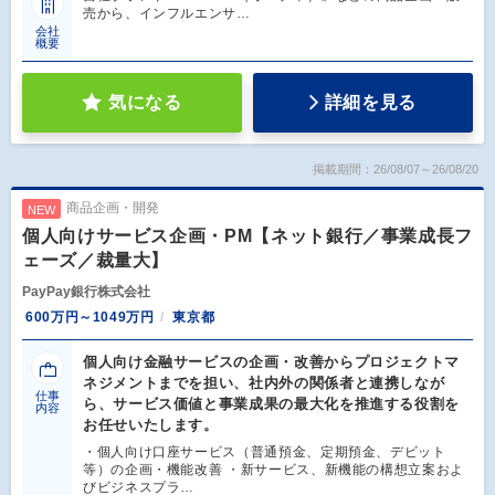
売から、インフルエンサ…
会社
概要
気になる
詳細を見る
掲載期間：26/08/07～26/08/20
商品企画・開発
NEW
個人向けサービス企画・PM【ネット銀行／事業成長フ
ェーズ／裁量大】
PayPay銀行株式会社
600万円～1049万円
東京都
個人向け金融サービスの企画・改善からプロジェクトマ
ネジメントまでを担い、社内外の関係者と連携しなが
仕事
ら、サービス価値と事業成果の最大化を推進する役割を
内容
お任せいたします。
・個人向け口座サービス（普通預金、定期預金、デビット
等）の企画・機能改善 ・新サービス、新機能の構想立案およ
びビジネスプラ…