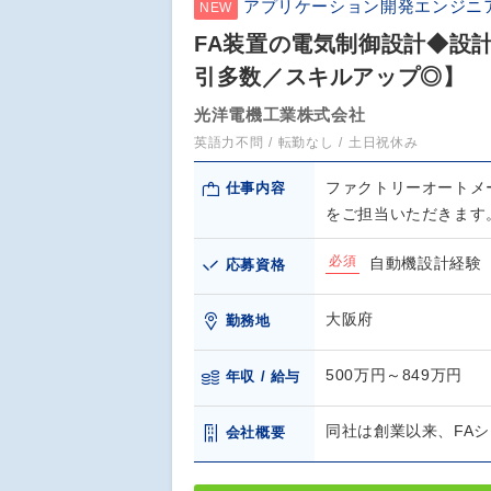
アプリケーション開発エンジニ
NEW
FA装置の電気制御設計◆設
引多数／スキルアップ◎】
光洋電機工業株式会社
英語力不問
転勤なし
土日祝休み
ファクトリーオートメ
仕事内容
をご担当いただきます。
必須
自動機設計経験
応募資格
大阪府
勤務地
500万円～849万円
年収 / 給与
同社は創業以来、FA
会社概要