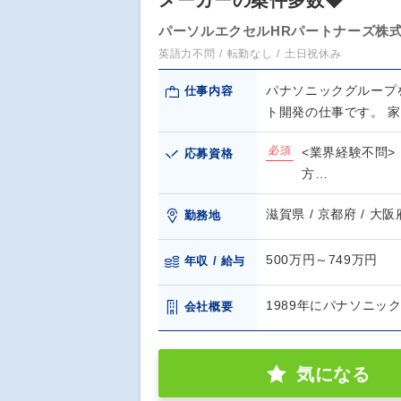
メーカーの案件多数◆
パーソルエクセルHRパートナーズ株
英語力不問
転勤なし
土日祝休み
パナソニックグループ
仕事内容
ト開発の仕事です。 
必須
<業界経験不問>
応募資格
方…
滋賀県 / 京都府 / 大阪
勤務地
500万円～749万円
年収 / 給与
1989年にパナソニッ
会社概要
気になる