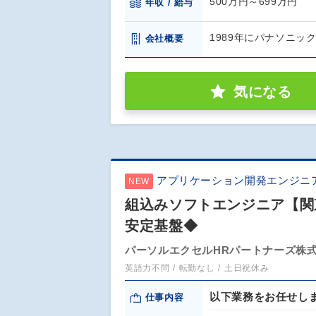
500万円～699万円
年収 / 給与
1989年にパナソニッ
会社概要
気になる
アプリケーション開発エンジニ
NEW
組込みソフトエンジニア【関
安定基盤◆
パーソルエクセルHRパートナーズ株
英語力不問
転勤なし
土日祝休み
以下業務をお任せし
仕事内容