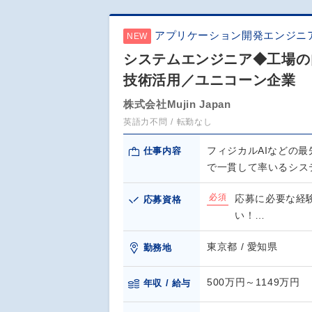
アプリケーション開発エンジニ
NEW
システムエンジニア◆工場の
技術活用／ユニコーン企業
株式会社Mujin Japan
英語力不問
転勤なし
フィジカルAIなどの
仕事内容
で一貫して率いるシス
必須
応募に必要な経
応募資格
い！…
東京都 / 愛知県
勤務地
500万円～1149万円
年収 / 給与