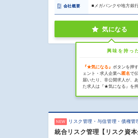
■メガバンクや地方銀
会社概要
気になる
興味を持っ
『★気になる』
ボタンを押
ェント・求人企業へ
匿名
で
届いたり、非公開求人が、
た求人は『★気になる』を
リスク管理・与信管理・債権管
NEW
統合リスク管理【リスク資本