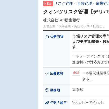
リスク管理・与信管理・債権管
NEW
クオンツリスク管理【デリバ
株式会社SBI新生銀行
上場企業
大手企業
英語力不問
転勤なし
市場リスク管理の専
仕事内容
よびモデル開発・検
す。
・トレーディングおよ
連規制への対応および
必須
・市場関連業務
応募資格
きる…
東京都
勤務地
500万円～1549万円
年収 / 給与