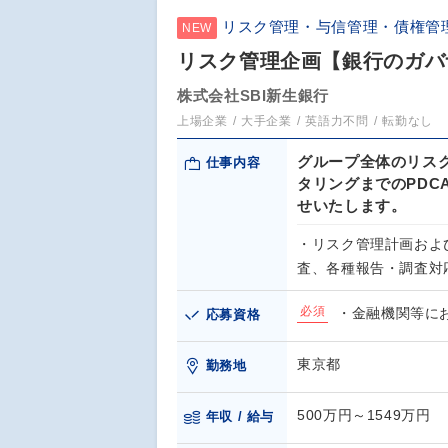
リスク管理・与信管理・債権管
NEW
リスク管理企画【銀行のガバ
株式会社SBI新生銀行
上場企業
大手企業
英語力不問
転勤なし
グループ全体のリス
仕事内容
タリングまでのPD
せいたします。
・リスク管理計画およ
査、各種報告・調査対
必須
・金融機関等に
応募資格
東京都
勤務地
500万円～1549万円
年収 / 給与