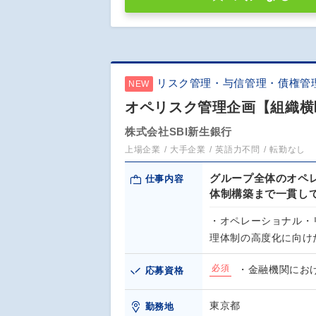
リスク管理・与信管理・債権管
NEW
オペリスク管理企画【組織横
株式会社SBI新生銀行
上場企業
大手企業
英語力不問
転勤なし
グループ全体のオペ
仕事内容
体制構築まで一貫し
・オペレーショナル・
理体制の高度化に向け
必須
・金融機関にお
応募資格
東京都
勤務地