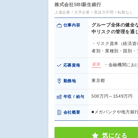
株式会社SBI新生銀行
上場企業
大手企業
英語力不問
転勤なし
グループ全体の健全
仕事内容
中リスクの管理を通
・リスク資本（経済資
者別・業種別・国別・
必須
・金融機関にお
応募資格
東京都
勤務地
500万円～1549万円
年収 / 給与
■メガバンクや地方銀
会社概要
気になる