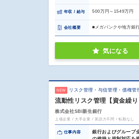
500万円～1549万円
年収 / 給与
■メガバンクや地方銀
会社概要
気になる
リスク管理・与信管理・債権管
NEW
流動性リスク管理【資金繰り
株式会社SBI新生銀行
上場企業
大手企業
英語力不問
転勤なし
銀行およびグループ
仕事内容
の維持と規制対応を