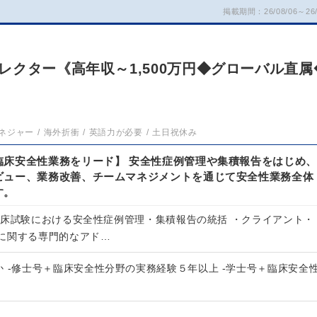
掲載期間：26/08/06～26/
クター《高年収～1,500万円◆グローバル直属
ネジャー
海外折衝
英語力が必要
土日祝休み
臨床安全性業務をリード】 安全性症例管理や集積報告をはじめ、
ビュー、業務改善、チームマネジメントを通じて安全性業務全体
す。
臨床試験における安全性症例管理・集積報告の統括 ・クライアント・
に関する専門的なアド…
 -修士号＋臨床安全性分野の実務経験５年以上 -学士号＋臨床安全