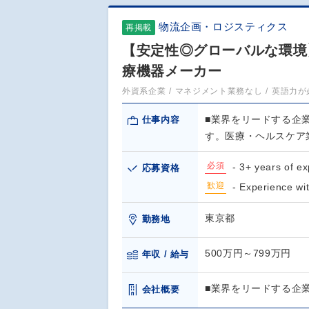
物流企画・ロジスティクス
再掲載
【安定性◎グローバルな環境】Sup
療機器メーカー
外資系企業
マネジメント業務なし
英語力が
■業界をリードする企
仕事内容
す。医療・ヘルスケア
必須
- 3+ years of e
応募資格
歓迎
- Experience wi
東京都
勤務地
500万円～799万円
年収 / 給与
■業界をリードする企
会社概要