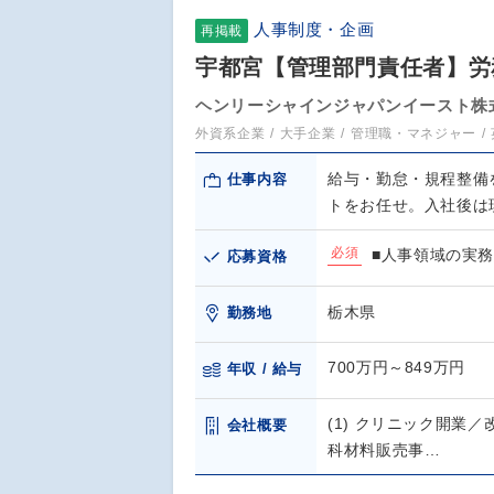
人事制度・企画
再掲載
宇都宮【管理部門責任者】労
ヘンリーシャインジャパンイースト株
外資系企業
大手企業
管理職・マネジャー
給与・勤怠・規程整備
仕事内容
トをお任せ。入社後は
必須
■人事領域の実務
応募資格
栃木県
勤務地
700万円～849万円
年収 / 給与
(1) クリニック開業／
会社概要
科材料販売事…