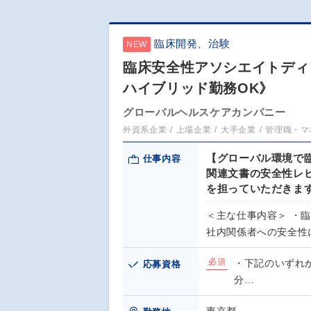
臨床開発、治験
NEW
臨床安全性アソシエイトディレ
ハイブリッド勤務OK》
グローバルヘルスケアカンパニー
外資系企業
上場企業
大手企業
管理職・マ
【グローバル環境で
仕事内容
関連文書の安全性レ
を担っていただきま
＜主な仕事内容＞ ・
社内関係者への安全性
必須
・下記のいずれか
応募資格
分…