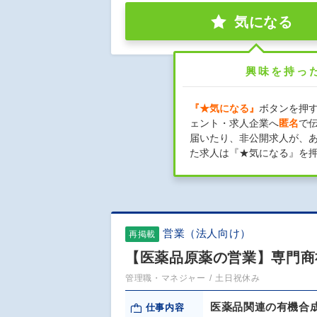
気になる
興味を持っ
『★気になる』
ボタンを押
ェント・求人企業へ
匿名
で
届いたり、非公開求人が、
た求人は『★気になる』を
営業（法人向け）
再掲載
【医薬品原薬の営業】専門商
管理職・マネジャー
土日祝休み
医薬品関連の有機合
仕事内容