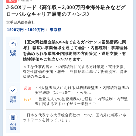
NEW
J-SOXリード《高年収～2,000万円◆海外駐在などグ
ローバルなキャリア展開のチャンス》
大手日系総合商社
1500万円～1999万円
東京都
【五大商社級企業の中核であるガバナンス基盤構築に関
与】 幅広い事業領域を通じて会計・内部統制・事業理解
仕事
を高められる環境◆内部統制の方針策定・運用支援・有
内容
効性評価をご担当いただきます。
＜主な仕事内容＞ ・内部統制に関する方針策定・実行支援、
有効性評価の実施・報告 ・評価結果に基づく改善提言、是正
状況のモニタ…
・4大監査法人における財務諸表監査・内部統制監査の
必須
実務経験（15～20年） ・公認…
応募
・監査法人での監査業務のご経験 ・内部統制・内部監
歓迎
資格
査に関するアドバイザリー業務のご…
・日本を代表する大手総合商社の一つで、国内外に幅広いネ
ットワークを持っています。…
会社
概要