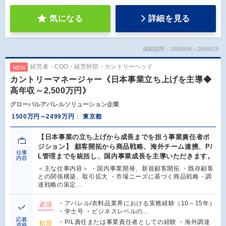
気になる
詳細を見る
掲載期間：26/08/06～26/08/19
経営者・COO・経営幹部・カントリーヘッド
NEW
カントリーマネージャー《日本事業立ち上げを主導◆
高年収～2,500万円》
グローバルアパレルソリューション企業
1500万円～2499万円
東京都
【日本事業の立ち上げから成長までを担う事業責任者ポ
ジション】 顧客開拓から商品戦略、海外チーム連携、P/
仕事
L管理までを統括し、国内事業成長を主導いただきます。
内容
＜主な仕事内容＞ ・国内事業開発、新規顧客開拓 ・既存顧客
との関係構築、取引拡大 ・市場ニーズに基づく商品戦略・調
達戦略の策定…
・アパレル/衣料品業界における実務経験（10～15年）
必須
・学士号 ・ビジネスレベルの…
応募
・P/L責任または事業責任者としての経験 ・海外調達
歓迎
資格