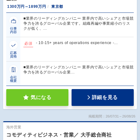
1300万円～1899万円
東京都
■業界のリーディングカンパニー 業界内で高いシェアと市場競
争力を誇るグローバル企業です。組織再編や事業縮小のリス
クが低く、…
仕事
内容
- 10-15+ years of operations experience -…
必須
応募
資格
■業界のリーディングカンパニー 業界内で高いシェアと市場競
争力を誇るグローバル企業…
会社
概要
気になる
詳細を見る
掲載期間：26/07/31～26/08/26
海外営業
コモディティビジネス・営業／ 大手総合商社