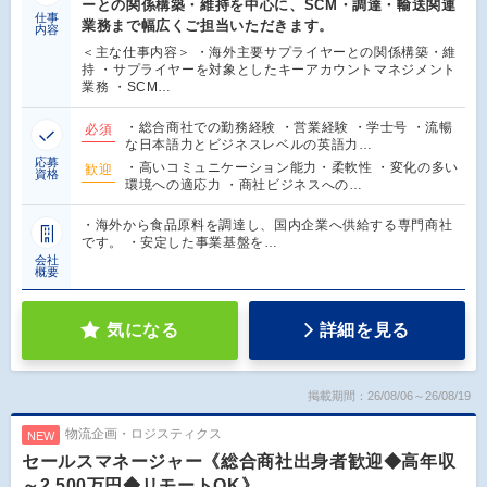
ーとの関係構築・維持を中心に、SCM・調達・輸送関連
仕事
業務まで幅広くご担当いただきます。
内容
＜主な仕事内容＞ ・海外主要サプライヤーとの関係構築・維
持 ・サプライヤーを対象としたキーアカウントマネジメント
業務 ・SCM…
・総合商社での勤務経験 ・営業経験 ・学士号 ・流暢
必須
な日本語力とビジネスレベルの英語力…
応募
・高いコミュニケーション能力・柔軟性 ・変化の多い
歓迎
資格
環境への適応力 ・商社ビジネスへの…
・海外から食品原料を調達し、国内企業へ供給する専門商社
です。 ・安定した事業基盤を…
会社
概要
気になる
詳細を見る
掲載期間：26/08/06～26/08/19
物流企画・ロジスティクス
NEW
セールスマネージャー《総合商社出身者歓迎◆高年収
～2,500万円◆リモートOK》