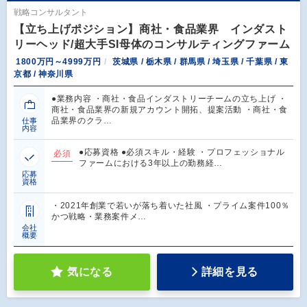
戦略コンサルタント
【立ち上げポジション】商社・食品業界 インダスト
リーヘッド/超大手SI母体のコンサルティングファーム
1800万円～4999万円
茨城県 / 栃木県 / 群馬県 / 埼玉県 / 千葉県 / 東
京都 / 神奈川県
●業務内容 ・商社・食品インダストリーチームの立ち上げ ・
商社・食品業界の新規アカウント開拓、提案活動 ・商社・食
品業界のクラ…
仕事
内容
●応募資格 ●必須スキル・経験 ・プロフェッショナル
必須
ファームにおける3年以上の勤務経…
応募
資格
・2021年創業で若いが落ち着いた社風 ・プライム案件100％
かつ戦略・業務案件メ…
会社
概要
気になる
詳細を見る