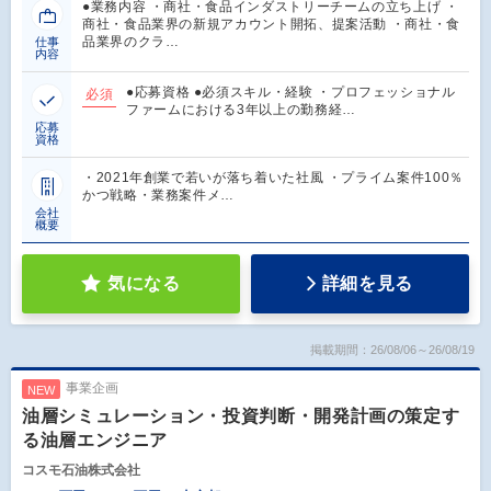
●業務内容 ・商社・食品インダストリーチームの立ち上げ ・
商社・食品業界の新規アカウント開拓、提案活動 ・商社・食
品業界のクラ…
仕事
内容
●応募資格 ●必須スキル・経験 ・プロフェッショナル
必須
ファームにおける3年以上の勤務経…
応募
資格
・2021年創業で若いが落ち着いた社風 ・プライム案件100％
かつ戦略・業務案件メ…
会社
概要
気になる
詳細を見る
掲載期間：26/08/06～26/08/19
事業企画
NEW
油層シミュレーション・投資判断・開発計画の策定す
る油層エンジニア
コスモ石油株式会社