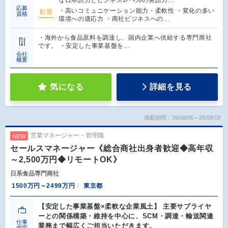
応募
・高いコミュニケーション能力・柔軟性 ・変化の多い
歓迎
資格
環境への適応力 ・商社ビジネスへの…
・海外から食品原料を調達し、国内企業へ供給する専門商社
です。 ・安定した事業基盤を…
会社
概要
気になる
詳細を見る
掲載期間：26/08/06～26/08/19
営業マネージャー・管理職
NEW
セールスマネージャー《総合商社出身者歓迎◆高年収
～2,500万円◆リモートOK》
日系食品専門商社
1500万円～2499万円
東京都
【安定した事業基盤×柔軟な企業風土】 主要サプライヤ
ーとの関係構築・維持を中心に、SCM・調達・輸送関連
仕事
業務まで幅広くご担当いただきます。
内容