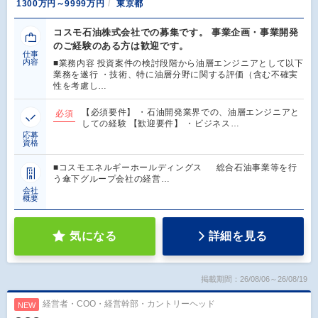
1300万円～9999万円
東京都
コスモ石油株式会社での募集です。 事業企画・事業開発
のご経験のある方は歓迎です。
仕事
内容
■業務内容 投資案件の検討段階から油層エンジニアとして以下
業務を遂行 ・技術、特に油層分野に関する評価（含む不確実
性を考慮し…
【必須要件】 ・石油開発業界での、油層エンジニアと
必須
しての経験 【歓迎要件】 ・ビジネス…
応募
資格
■コスモエネルギーホールディングス 総合石油事業等を行
う傘下グループ会社の経営…
会社
概要
気になる
詳細を見る
掲載期間：26/08/06～26/08/19
経営者・COO・経営幹部・カントリーヘッド
NEW