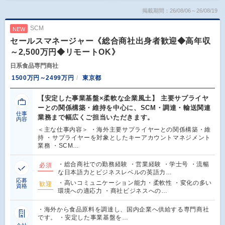
掲載期間：26/08/06～26/08/19
SCM
NEW
セールスマネージャー《総合商社出身者歓迎◆高年収
～2,500万円◆リモートOK》
日系食品専門商社
1500万円～2499万円
東京都
【安定した事業基盤×柔軟な企業風土】 主要サプライヤ
ーとの関係構築・維持を中心に、SCM・調達・輸送関連
仕事
業務まで幅広くご担当いただきます。
内容
＜主な仕事内容＞ ・海外主要サプライヤーとの関係構築・維
持 ・サプライヤーを対象としたキーアカウントマネジメント
業務 ・SCM…
・総合商社での勤務経験 ・営業経験 ・学士号 ・流暢
必須
な日本語力とビジネスレベルの英語力…
応募
・高いコミュニケーション能力・柔軟性 ・変化の多い
歓迎
資格
環境への適応力 ・商社ビジネスへの…
・海外から食品原料を調達し、国内企業へ供給する専門商社
です。 ・安定した事業基盤を…