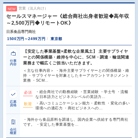
営業（法人向け）
NEW
セールスマネージャー《総合商社出身者歓迎◆高年収
～2,500万円◆リモートOK》
日系食品専門商社
1500万円～2499万円
東京都
【安定した事業基盤×柔軟な企業風土】 主要サプライヤ
ーとの関係構築・維持を中心に、SCM・調達・輸送関連
仕事
業務まで幅広くご担当いただきます。
内容
＜主な仕事内容＞ ・海外主要サプライヤーとの関係構築・維
持 ・サプライヤーを対象としたキーアカウントマネジメント
業務 ・SCM…
・総合商社での勤務経験 ・営業経験 ・学士号 ・流暢
必須
な日本語力とビジネスレベルの英語力…
応募
・高いコミュニケーション能力・柔軟性 ・変化の多い
歓迎
資格
環境への適応力 ・商社ビジネスへの…
・海外から食品原料を調達し、国内企業へ供給する専門商社
です。 ・安定した事業基盤を…
会社
概要