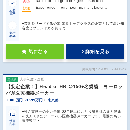
- Bachelor’s degree or higher - Business …
必須
- Experience in engineering, manufacturi…
歓迎
応募
資格
■業界をリードする企業 業界トップクラスの企業として高い知
名度とブランド力を誇りま…
会社
概要
気になる
詳細を見る
掲載期間：26/08/10～26/08/23
人事制度・企画
再掲載
【安定企業！】Head of HR ＠150+名規模、ヨーロッ
パ系医療機器メーカー
1300万円～1599万円
東京都
■社会貢献性の高い事業 60年以上にわたり患者様の命と健康
を支えてきたグローバル医療機器メーカーです。需要の高い
医療製品・…
仕事
内容