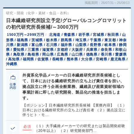
掲載期間：26/07/31～26/08/13
研究・開発（化学・素材・食品・衣料）
日本繊維研究所設立予定/グローバルコングロマリット
の初代研究所長候補/～3000万円
1500万円～2999万円
北海道 / 青森県 / 岩手県 / 宮城県 / 秋田県 / 山
形県 / 福島県 / 茨城県 / 栃木県 / 群馬県 / 埼玉県 / 千葉県 / 東京都 / 神奈
川県 / 新潟県 / 富山県 / 石川県 / 福井県 / 山梨県 / 長野県 / 岐阜県 / 静岡
県 / 愛知県 / 三重県 / 滋賀県 / 京都府 / 大阪府 / 兵庫県 / 奈良県 / 和歌山
県 / 鳥取県 / 島根県 / 岡山県 / 広島県 / 山口県 / 徳島県 / 香川県 / 愛媛県
/ 高知県 / 福岡県 / 佐賀県 / 長崎県 / 熊本県 / 大分県 / 宮崎県 / 鹿児島県 /
沖縄県
外資系化学品メーカーの日本繊維研究所所長候補とし
て、日本における繊維研究所の立ち上げ責任者を担い、
仕事
拠点設立に伴う企画全般業務、繊維及び産業資材領域の
内容
事業計画に即した研究開発、製品化の推進を担当しま
す。
【ポジション】日本繊維研究所所長候補 【業務内容】 （１）
日本における繊維研究所の立ち上げ責任者 （２）拠点設立に
伴うヒト・モ…
（１）大手繊維メーカーでの研究または製品開発経験
必須
（20年以上） （２）研究開発部門…