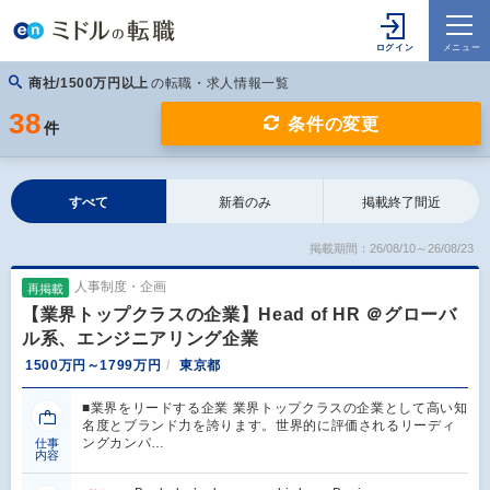
商社/1500万円以上
の転職・求人情報一覧
38
条件の変更
件
すべて
新着のみ
掲載終了間近
掲載期間：26/08/10～26/08/23
人事制度・企画
再掲載
【業界トップクラスの企業】Head of HR ＠グローバ
ル系、エンジニアリング企業
1500万円～1799万円
東京都
■業界をリードする企業 業界トップクラスの企業として高い知
名度とブランド力を誇ります。世界的に評価されるリーディ
ングカンパ…
仕事
内容