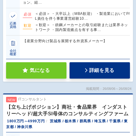
ョン、組…
＜必須＞ ・大卒以上（MBA歓迎） ・製造業においてP/
必須
L責任を伴う事業運営経験10…
応募
＜歓迎＞ ・鉄鋼メーカーとの取引経験または業界ネッ
歓迎
資格
トワーク ・国内製造拠点を有する事…
【産業分野向け製品を展開する外資系メーカー】
会社
概要
気になる
詳細を見る
掲載期間：26/08/06～26/08/24
ITコンサルタント
NEW
【立ち上げポジション】商社・食品業界 インダスト
リーヘッド/超大手SI母体のコンサルティングファーム
1800万円～4999万円
茨城県 / 栃木県 / 群馬県 / 埼玉県 / 千葉県 / 東
京都 / 神奈川県