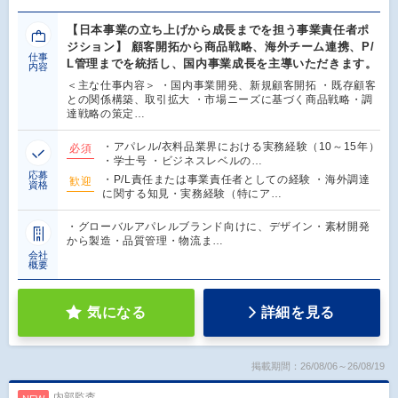
【日本事業の立ち上げから成長までを担う事業責任者ポ
ジション】 顧客開拓から商品戦略、海外チーム連携、P/
仕事
L管理までを統括し、国内事業成長を主導いただきます。
内容
＜主な仕事内容＞ ・国内事業開発、新規顧客開拓 ・既存顧客
との関係構築、取引拡大 ・市場ニーズに基づく商品戦略・調
達戦略の策定…
・アパレル/衣料品業界における実務経験（10～15年）
必須
・学士号 ・ビジネスレベルの…
応募
・P/L責任または事業責任者としての経験 ・海外調達
歓迎
資格
に関する知見・実務経験（特にア…
・グローバルアパレルブランド向けに、デザイン・素材開発
から製造・品質管理・物流ま…
会社
概要
気になる
詳細を見る
掲載期間：26/08/06～26/08/19
内部監査