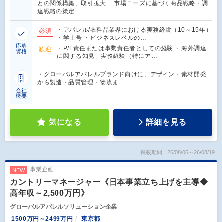
との関係構築、取引拡大 ・市場ニーズに基づく商品戦略・調
達戦略の策定…
・アパレル/衣料品業界における実務経験（10～15年）
必須
・学士号 ・ビジネスレベルの…
応募
・P/L責任または事業責任者としての経験 ・海外調達
歓迎
資格
に関する知見・実務経験（特にア…
・グローバルアパレルブランド向けに、デザイン・素材開発
から製造・品質管理・物流ま…
会社
概要
気になる
詳細を見る
掲載期間：26/08/06～26/08/19
事業企画
NEW
カントリーマネージャー《日本事業立ち上げを主導◆
高年収～2,500万円》
グローバルアパレルソリューション企業
1500万円～2499万円
東京都