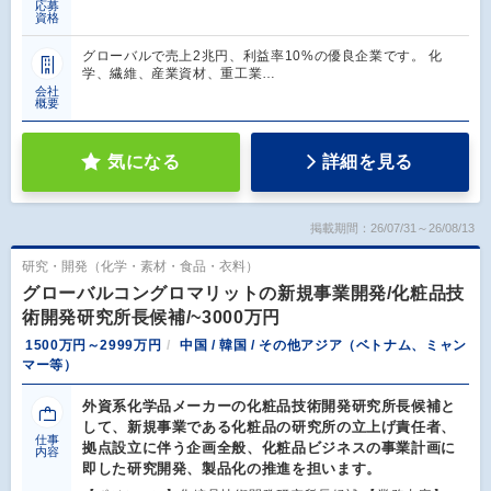
応募
資格
グローバルで売上2兆円、利益率10%の優良企業です。 化
学、繊維、産業資材、重工業…
会社
概要
気になる
詳細を見る
掲載期間：26/07/31～26/08/13
研究・開発（化学・素材・食品・衣料）
グローバルコングロマリットの新規事業開発/化粧品技
術開発研究所長候補/~3000万円
1500万円～2999万円
中国 / 韓国 / その他アジア（ベトナム、ミャン
マー等）
外資系化学品メーカーの化粧品技術開発研究所長候補と
して、新規事業である化粧品の研究所の立上げ責任者、
仕事
拠点設立に伴う企画全般、化粧品ビジネスの事業計画に
内容
即した研究開発、製品化の推進を担います。