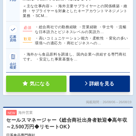
＜主な仕事内容＞ ・海外主要サプライヤーとの関係構築・維
持 ・サプライヤーを対象としたキーアカウントマネジメント
業務 ・SCM…
・総合商社での勤務経験 ・営業経験 ・学士号 ・流暢
必須
な日本語力とビジネスレベルの英語力…
応募
・高いコミュニケーション能力・柔軟性 ・変化の多い
歓迎
資格
環境への適応力 ・商社ビジネスへの…
・海外から食品原料を調達し、国内企業へ供給する専門商社
です。 ・安定した事業基盤を…
会社
概要
気になる
詳細を見る
掲載期間：26/08/06～26/08/19
海外営業
NEW
セールスマネージャー《総合商社出身者歓迎◆高年収
～2,500万円◆リモートOK》
日系食品専門商社