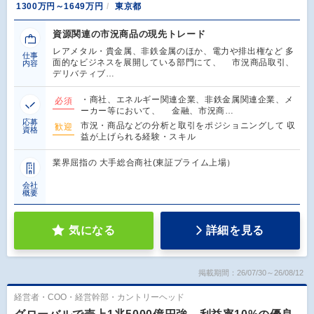
1300万円～1649万円
東京都
資源関連の市況商品の現先トレード
レアメタル・貴金属、非鉄金属のほか、電力や排出権など 多
仕事
面的なビジネスを展開している部門にて、 市況商品取引、
内容
デリバティブ…
・商社、エネルギー関連企業、非鉄金属関連企業、メ
必須
ーカー等において、 金融、市況商…
応募
市況・商品などの分析と取引をポジショニングして 収
歓迎
資格
益が上げられる経験・スキル
業界屈指の 大手総合商社(東証プライム上場）
会社
概要
気になる
詳細を見る
掲載期間：26/07/30～26/08/12
経営者・COO・経営幹部・カントリーヘッド