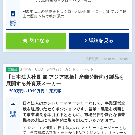
での勤務経験 - グローバル本社…
■80年以上の歴史をもつグローバル企業 グローバルで80年以
上の歴史を持つ欧州系の…
会社
概要
気になる
詳細を見る
掲載期間：26/08/06～26/08/19
経営者・COO・経営幹部・カントリーヘッド
再掲載
【日本法人社長 兼 アジア統括】産業分野向け製品を
展開する外資系メーカー
1500万円～1999万円
東京都
日本法人のカントリーマネージャーとして、事業運営全
般を統括いただくポジションです。営業・製造を横断し
仕事
て事業成長を牽引するとともに、市場開拓や新たな事業
内容
機会の創出にも主体的に取り組んでいただきます。
＜ポジション概要＞ 日本法人のカントリーマネージャーとし
て、事業戦略の立案・実行からP/Lマネジメント、オペレーシ