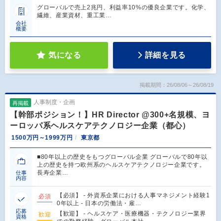
グローバルで売上2兆円、利益率10%の優良企業です。化学、
繊維、産業資材、重工業…
会社
概要
気になる
詳細を見る
掲載期間：26/08/06～26/08/19
人事制度・企画
再掲載
【幹部ポジション！】HR Director @300+名規模、ヨ
ーロッパ系ヘルスケアテクノロジー企業（都心）
1500万円～1999万円
東京都
■80年以上の歴史をもつグローバル企業 グローバルで80年以
上の歴史を持つ欧州系のヘルスケアテクノロジー企業です。
長寿企業…
仕事
内容
【必須】 - 外資系企業における人事マネジメント経験1
必須
0年以上 - 日本の労働法・雇…
応募
【歓迎】 - ヘルスケア・医療機器・テクノロジー業界
歓迎
資格