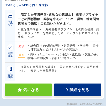
1500万円～2499万円
東京都
【安定した事業基盤×柔軟な企業風土】 主要サプライヤ
ーとの関係構築・維持を中心に、SCM・調達・輸送関連
仕事
業務まで幅広くご担当いただきます。
内容
＜主な仕事内容＞ ・海外主要サプライヤーとの関係構築・維
持 ・サプライヤーを対象としたキーアカウントマネジメント
業務 ・SCM…
・総合商社での勤務経験 ・営業経験 ・学士号 ・流暢
必須
な日本語力とビジネスレベルの英語力…
応募
・高いコミュニケーション能力・柔軟性 ・変化の多い
歓迎
資格
環境への適応力 ・商社ビジネスへの…
・海外から食品原料を調達し、国内企業へ供給する専門商社
です。 ・安定した事業基盤を…
会社
概要
気になる
詳細を見る
掲載期間：26/08/06～26/08/19