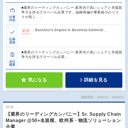
■業界のリーディングカンパニー 業界内で高いシェアと市場競
争力を誇るグローバル企業です。組織再編や事業縮小のリス
クが低く、…
仕事
内容
- Bachelor's degree in Business Administ…
必須
応募
資格
■業界のリーディングカンパニー 業界内で高いシェアと市場競
争力を誇るグローバル企業…
会社
概要
気になる
詳細を見る
掲載期間：26/07/31～26/08/13
SCM
【業界のリーディングカンパニー】Sr. Supply Chain
Manager @50+名規模、欧州系・物流ソリューション
企業