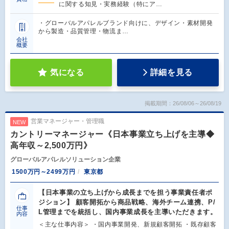
に関する知見・実務経験（特にア…
・グローバルアパレルブランド向けに、デザイン・素材開発
から製造・品質管理・物流ま…
会社
概要
気になる
詳細を見る
掲載期間：26/08/06～26/08/19
営業マネージャー・管理職
NEW
カントリーマネージャー《日本事業立ち上げを主導◆
高年収～2,500万円》
グローバルアパレルソリューション企業
1500万円～2499万円
東京都
【日本事業の立ち上げから成長までを担う事業責任者ポ
ジション】 顧客開拓から商品戦略、海外チーム連携、P/
仕事
L管理までを統括し、国内事業成長を主導いただきます。
内容
＜主な仕事内容＞ ・国内事業開発、新規顧客開拓 ・既存顧客