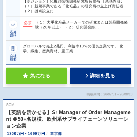
【ポジション】化粧品技術開発研究所長候補 【業務内容】
（１）新規事業である「化粧品」の研究所の立上げ責任者
（２）拠点設立に…
（１）大手化粧品メーカーでの研究または製品開発経
必須
験（20年以上） （２）研究開発部…
応募
資格
グローバルで売上2兆円、利益率10%の優良企業です。 化
学、繊維、産業資材、重工業…
会社
概要
気になる
詳細を見る
掲載期間：26/07/31～26/08/13
SCM
【英語を活かせる】Sr Manager of Order Manageme
nt ＠50+名規模、欧州系サプライチェーンソリューシ
ョン企業
1300万円～1699万円
東京都