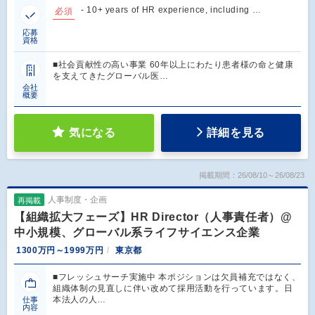
- 10+ years of HR experience, including …
必須
応募
資格
■社会貢献性の高い事業 60年以上にわたり患者様の命と健康
を支えてきたグローバル医…
会社
概要
気になる
詳細を見る
掲載期間：26/08/10～26/08/23
人事制度・企画
再掲載
【組織拡大フェーズ】HR Director（人事責任者）@
中小規模、グローバル系ライフサイエンス企業
1300万円～1999万円
東京都
■フレッシュサーチ実施中 本ポジションは欠員補充ではなく、
組織体制の見直しに伴い改めて採用活動を行っています。日
本法人の人…
仕事
内容