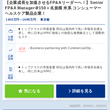
【企業成長を加速させるFP&Aリーダーへ！】Senior
FP&A Manager＠150＋名規模 米系 コンシューマー
ヘルスケア製品企業！
1300万円～1699万円
東京都
■ トップクラスの市場基盤 同社は国内外で高い市場存在感を
有し、特に日本はAPAC地域との強固な連携拠点として国際的
なステ…
仕事
内容
- Business partnering with Commercial/Op…
必須
応募
資格
■ トップクラスの市場基盤 同社は国内外で高い市場存在感を
有し、特に日本はAPAC…
会社
概要
気になる
詳細を見る
掲載期間：26/08/01～26/08/20