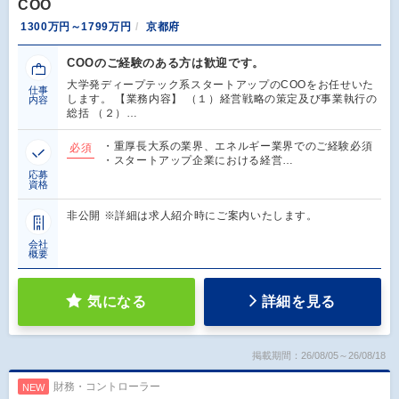
COO
1300万円～1799万円
京都府
COOのご経験のある方は歓迎です。
大学発ディープテック系スタートアップのCOOをお任せいた
仕事
します。 【業務内容】 （１）経営戦略の策定及び事業執行の
内容
総括 （２）…
・重厚長大系の業界、エネルギー業界でのご経験必須
必須
・スタートアップ企業における経営…
応募
資格
非公開 ※詳細は求人紹介時にご案内いたします。
会社
概要
気になる
詳細を見る
掲載期間：26/08/05～26/08/18
財務・コントローラー
NEW