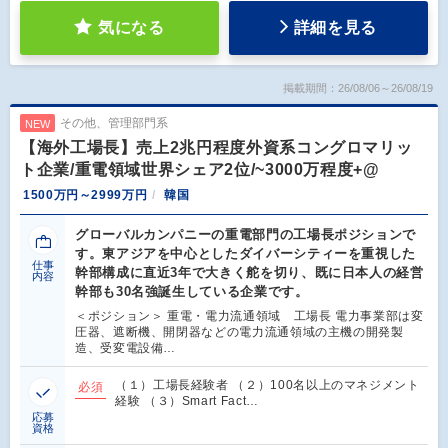
気になる
詳細を見る
掲載期間：26/08/06～26/08/19
その他、管理部門系
NEW
【海外工場長】売上2兆円程度外資系コングロマリッ
ト企業/重電領域世界シェア2位/~3000万程度+@
1500万円～2999万円
韓国
グローバルカンパニーの重電部門の工場長ポジションで
す。東アジアを中心としたダイバーシティーを重視した
仕事
幹部構成に直近3年で大きく舵を切り、既に日本人の経営
内容
幹部も30名強誕生している企業です。
＜ポジション＞ 重電・電力流通領域 工場長 電力事業部は変
圧器、遮断機、開閉器などの電力流通領域の主機の開発製
造、受変電設備…
（１）工場長経験者 （２）100名以上のマネジメント
必須
経験 （３）Smart Fact…
応募
資格