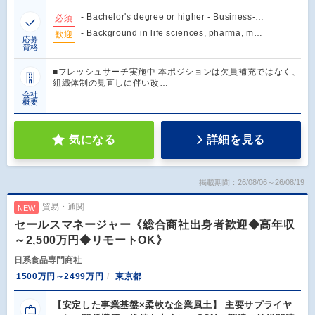
- Bachelor's degree or higher - Business-…
必須
- Background in life sciences, pharma, m…
歓迎
応募
資格
■フレッシュサーチ実施中 本ポジションは欠員補充ではなく、
組織体制の見直しに伴い改…
会社
概要
気になる
詳細を見る
掲載期間：26/08/06～26/08/19
貿易・通関
NEW
セールスマネージャー《総合商社出身者歓迎◆高年収
～2,500万円◆リモートOK》
日系食品専門商社
1500万円～2499万円
東京都
【安定した事業基盤×柔軟な企業風土】 主要サプライヤ