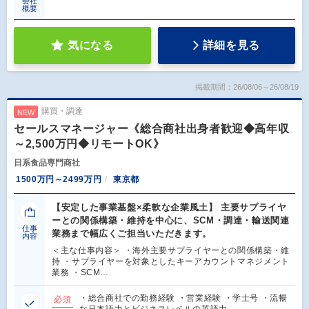
会社
概要
気になる
詳細を見る
掲載期間：26/08/06～26/08/19
購買・調達
NEW
セールスマネージャー《総合商社出身者歓迎◆高年収
～2,500万円◆リモートOK》
日系食品専門商社
1500万円～2499万円
東京都
【安定した事業基盤×柔軟な企業風土】 主要サプライヤ
ーとの関係構築・維持を中心に、SCM・調達・輸送関連
仕事
業務まで幅広くご担当いただきます。
内容
＜主な仕事内容＞ ・海外主要サプライヤーとの関係構築・維
持 ・サプライヤーを対象としたキーアカウントマネジメント
業務 ・SCM…
・総合商社での勤務経験 ・営業経験 ・学士号 ・流暢
必須
な日本語力とビジネスレベルの英語力…