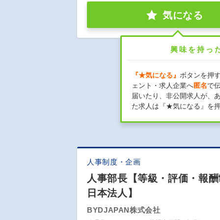
気になる
興味を持っ
『★気になる』
ボタンを押
ェント・求人企業へ
匿名
で
届いたり、非公開求人が、
た求人は『★気になる』を
人事制度・企画
人事部長【等級・評価・報酬
日本法人】
BYDJAPAN株式会社