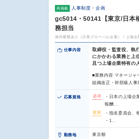
人事制度・企画
再掲載
gc5014・50141【東京
務担当
海外展開あり（日系グローバル企業）
上場企
取締役・監査役、執
仕事内容
にかかわる業務と上
且つ上場企業特有の
■業務内容 マネージ
組織改正・幹部級人事
必須
・日本の上場企
応募資格
報酬…
歓迎
・指名委員会、
・1…
東京都
勤務地