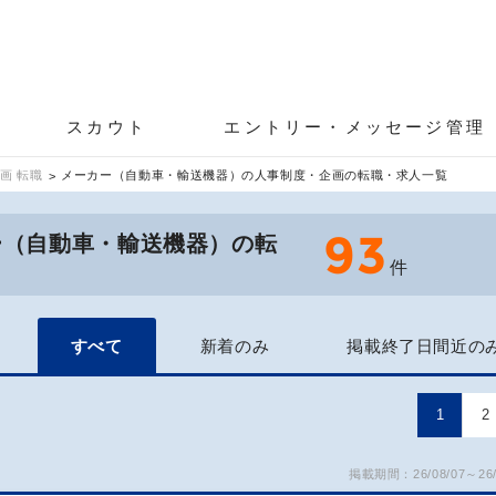
スカウト
エントリー・メッセージ管理
画 転職
メーカー（自動車・輸送機器）の人事制度・企画の転職・求人一覧
93
ー（自動車・輸送機器）の転
件
すべて
新着のみ
掲載終了日間近の
1
2
掲載期間：26/08/07～26/