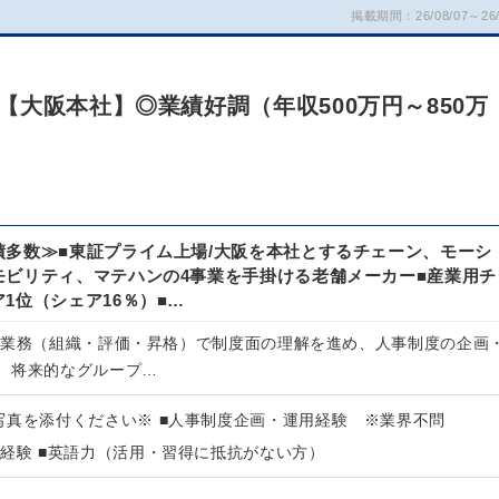
掲載期間：26/08/07～26/
大阪本社】◎業績好調（年収500万円～850万
績多数≫■東証プライム上場/大阪を本社とするチェーン、モーシ
モビリティ、マテハンの4事業を手掛ける老舗メーカー■産業用チ
1位（シェア16％）■…
例業務（組織・評価・昇格）で制度面の理解を進め、人事制度の企画
、将来的なグループ…
写真を添付ください※ ■人事制度企画・運用経験 ※業界不問
事経験 ■英語力（活用・習得に抵抗がない方）