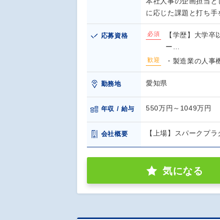
本社人事の企画担当と
に応じた課題と打ち手
必須
【学歴】大学卒以
応募資格
ー…
歓迎
・製造業の人事機能で
愛知県
勤務地
550万円～1049万円
年収 / 給与
【上場】スパークプラ
会社概要
気になる