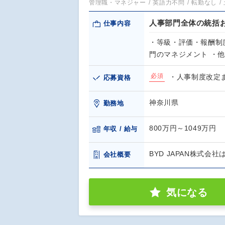
管理職・マネジャー
英語力不問
転勤なし
人事部門全体の統括
仕事内容
・等級・評価・報酬制
門のマネジメント ・
必須
・人事制度改定
応募資格
神奈川県
勤務地
800万円～1049万円
年収 / 給与
BYD JAPAN株式
会社概要
気になる