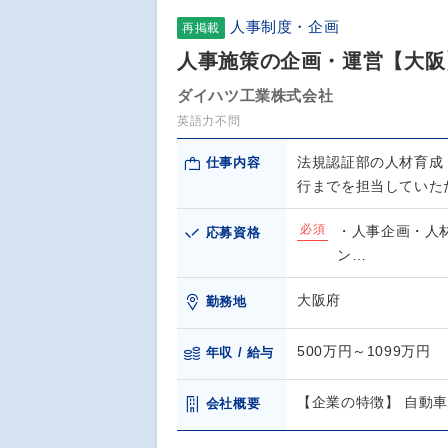
人事制度・企画
再掲載
人事施策の企画・運営【大阪
ダイハツ工業株式会社
英語力不問
法規認証部の人材育成
仕事内容
行までを担当していた
必須
・人事企画・人
応募資格
ン…
大阪府
勤務地
500万円～1099万円
年収 / 給与
【企業の特徴】 自動
会社概要