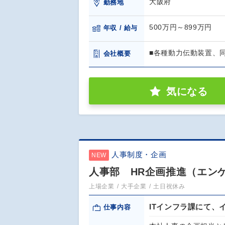
大阪府
勤務地
500万円～899万円
年収 / 給与
■各種動力伝動装置、
会社概要
気になる
人事制度・企画
NEW
人事部 HR企画推進（エン
上場企業
大手企業
土日祝休み
ITインフラ課にて、
仕事内容