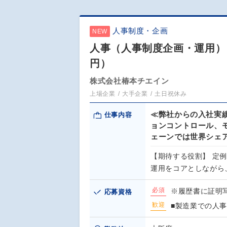
人事制度・企画
NEW
人事（人事制度企画・運用）【
円）
株式会社椿本チエイン
上場企業
大手企業
土日祝休み
≪弊社からの入社実
仕事内容
ョンコントロール、
ェーンでは世界シェア
【期待する役割】 定
運用をコアとしながら
必須
※履歴書に証明
応募資格
歓迎
■製造業での人