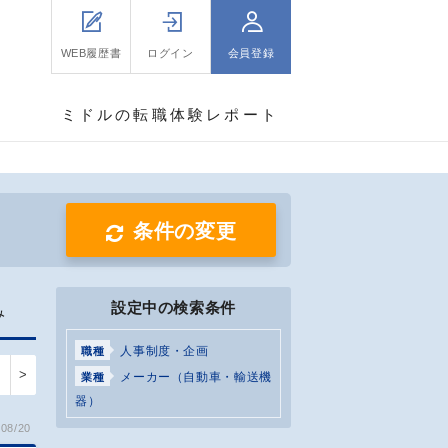
WEB履歴書
ログイン
会員登録
ミドルの転職体験レポート
条件の変更
設定中の検索条件
み
人事制度・企画
職種
>
メーカー（自動車・輸送機
業種
器）
08/20