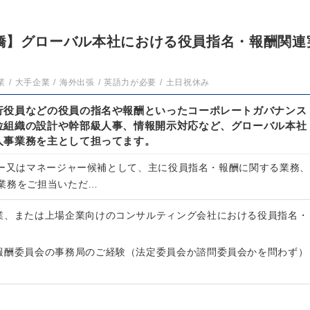
/日本橋】グローバル本社における役員指名・報酬関連
業
大手企業
海外出張
英語力が必要
土日祝休み
行役員などの役員の指名や報酬といったコーポレートガバナンス
位組織の設計や幹部級人事、情報開示対応など、グローバル本社
人事業務を主として担ってます。
ャー又はマネージャー候補として、主に役員指名・報酬に関する業務、
業務をご担当いただ…
業、または上場企業向けのコンサルティング会社における役員指名・
報酬委員会の事務局のご経験（法定委員会か諮問委員会かを問わず）