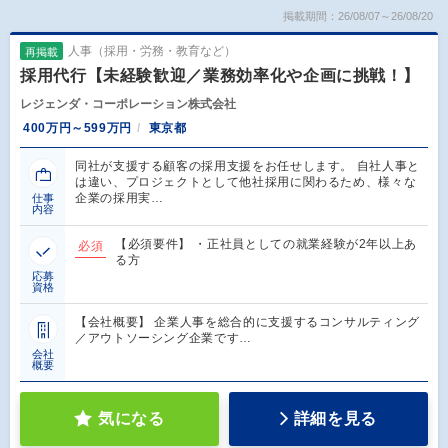
掲載期間：26/08/07～26/08/20
人事（採用・労務・教育など）
再掲載
採用代行【未経験歓迎／業務効率化や企画に挑戦！】
レジェンダ・コーポレーション株式会社
400万円～599万円
東京都
同社が支援する顧客の採用支援をお任せします。 自社人事と
は違い、プロジェクトとして他社採用に関わるため、様々な
企業の採用実…
仕事
内容
【必須要件】 ・正社員としての就業経験が2年以上あ
必須
る方
応募
資格
【会社概要】 企業人事を総合的に支援するコンサルティング
／アウトソーシング企業です…
会社
概要
気になる
詳細を見る