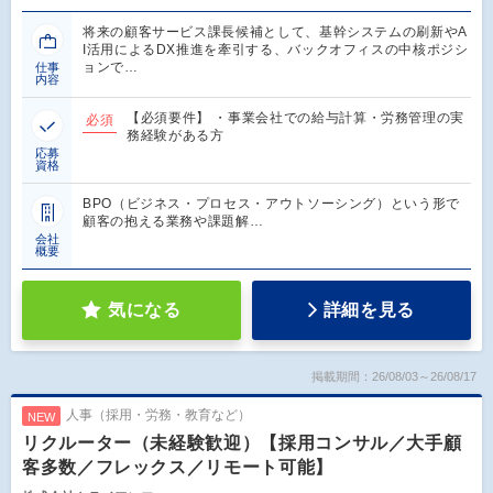
将来の顧客サービス課長候補として、基幹システムの刷新やA
I活用によるDX推進を牽引する、バックオフィスの中核ポジシ
ョンで…
仕事
内容
【必須要件】 ・事業会社での給与計算・労務管理の実
必須
務経験がある方
応募
資格
BPO（ビジネス・プロセス・アウトソーシング）という形で
顧客の抱える業務や課題解…
会社
概要
気になる
詳細を見る
掲載期間：26/08/03～26/08/17
人事（採用・労務・教育など）
NEW
リクルーター（未経験歓迎）【採用コンサル／大手顧
客多数／フレックス／リモート可能】