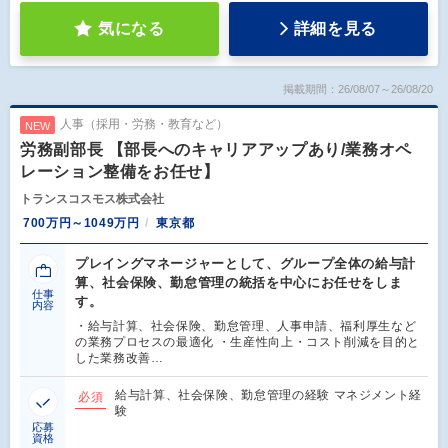
気になる
詳細を見る
掲載期間：26/08/07～26/08/20
人事（採用・労務・教育など）
NEW
労務副部長 【部長へのキャリアアップあり/業務オペ
レーション整備をお任せ】
トランスコスモス株式会社
700万円～1049万円
東京都
プレイングマネージャーとして、グループ全体の給与計
算、社会保険、勤怠管理の統括を中心にお任せをしま
仕事
す。
内容
・給与計算、社会保険、勤怠管理、人事申請、福利厚生など
の業務プロセスの最適化 ・生産性向上・コスト削減を目的と
した業務改善…
給与計算、社会保険、勤怠管理の経験 マネジメント経
必須
験
応募
資格