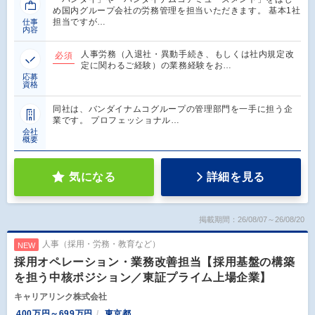
め国内グループ会社の労務管理を担当いただきます。 基本1社
担当ですが…
仕事
内容
人事労務（入退社・異動手続き、もしくは社内規定改
必須
定に関わるご経験）の業務経験をお…
応募
資格
同社は、バンダイナムコグループの管理部門を一手に担う企
業です。 プロフェッショナル…
会社
概要
気になる
詳細を見る
掲載期間：26/08/07～26/08/20
人事（採用・労務・教育など）
NEW
採用オペレーション・業務改善担当【採用基盤の構築
を担う中核ポジション／東証プライム上場企業】
キャリアリンク株式会社
400万円～699万円
東京都