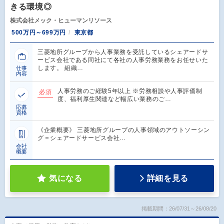
きる環境◎
株式会社メック・ヒューマンリソース
500万円～699万円
東京都
三菱地所グループから人事業務を受託しているシェアードサ
ービス会社である同社にて各社の人事労務業務をお任せいた
します。 組織…
仕事
内容
人事労務のご経験5年以上 ※労務相談や人事評価制
必須
度、福利厚生関連など幅広い業務のご…
応募
資格
《企業概要》 三菱地所グループの人事領域のアウトソーシン
グ＝シェアードサービス会社…
会社
概要
気になる
詳細を見る
掲載期間：26/07/31～26/08/20