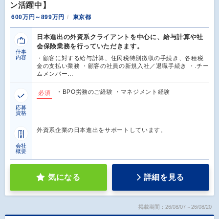
ン活躍中】
600万円～899万円
東京都
日本進出の外資系クライアントを中心に、給与計算や社
会保険業務を行っていただきます。
仕事
内容
・顧客に対する給与計算、住民税特別徴収の手続き、各種税
金の支払い業務 ・顧客の社員の新規入社／退職手続き ・.チー
ムメンバー…
・BPO労務のご経験 ・マネジメント経験
必須
応募
資格
外資系企業の日本進出をサポートしています。
会社
概要
気になる
詳細を見る
掲載期間：26/08/07～26/08/20