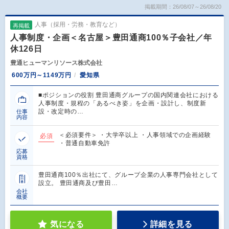
掲載期間：26/08/07～26/08/20
人事（採用・労務・教育など）
再掲載
人事制度・企画＜名古屋＞豊田通商100％子会社／年
休126日
豊通ヒューマンリソース株式会社
600万円～1149万円
愛知県
■ポジションの役割 豊田通商グループの国内関連会社における
人事制度・規程の「あるべき姿」を企画・設計し、制度新
設・改定時の…
仕事
内容
＜必須要件＞ ・大学卒以上 ・人事領域での企画経験
必須
・普通自動車免許
応募
資格
豊田通商100％出社にて、グループ企業の人事専門会社として
設立。 豊田通商及び豊田…
会社
概要
気になる
詳細を見る