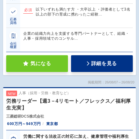
以下いずれも満たす方 ・大卒以上 ・評価者として3名
必須
以上の部下の育成に携わったご経験…
応募
資格
企業の組織力向上を支援する専門パートナーとして、組織・
人事・採用領域でのコンサル…
会社
概要
気になる
詳細を見る
掲載期間：26/08/07～26/08/20
人事（採用・労務・教育など）
NEW
労務リーダー【週3－4リモート／フレックス／福利厚
生充実】
三菱総研DCS株式会社
600万円～949万円
東京都
労働に関する法改正の対応に加え、健康管理や福利厚生