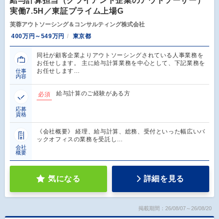
給与計算担当（クライアント企業のアウトソーサー）
実働7.5H／東証プライム上場G
芙蓉アウトソーシング＆コンサルティング株式会社
400万円～549万円
東京都
同社が顧客企業よりアウトソーシングされている人事業務を
お任せします。 主に給与計算業務を中心として、下記業務を
お任せします…
仕事
内容
給与計算のご経験がある方
必須
応募
資格
《会社概要》 経理、給与計算、総務、受付といった幅広いバ
ックオフィスの業務を受託し…
会社
概要
気になる
詳細を見る
掲載期間：26/08/07～26/08/20