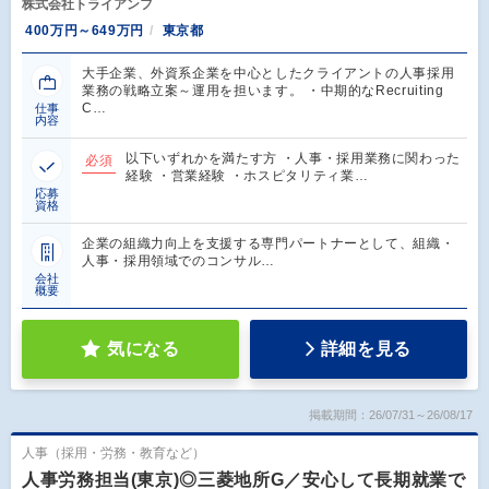
株式会社トライアンフ
400万円～649万円
東京都
大手企業、外資系企業を中心としたクライアントの人事採用
業務の戦略立案～運用を担います。 ・中期的なRecruiting
C…
仕事
内容
以下いずれかを満たす方 ・人事・採用業務に関わった
必須
経験 ・営業経験 ・ホスピタリティ業…
応募
資格
企業の組織力向上を支援する専門パートナーとして、組織・
人事・採用領域でのコンサル…
会社
概要
気になる
詳細を見る
掲載期間：26/07/31～26/08/17
人事（採用・労務・教育など）
人事労務担当(東京)◎三菱地所G／安心して長期就業で