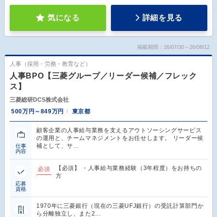
気になる
詳細を見る
掲載期間：26/07/30～26/08/12
人事（採用・労務・教育など）
人事BPO【三菱グループ／リーダー候補／フレック
ス】
三菱総研DCS株式会社
500万円～849万円
東京都
顧客企業の人事給与業務を支えるアウトソーシングサービス
の運用と、チームマネジメントをお任せします。 リーダー候
補として、サ…
仕事
内容
【必須】 ・人事給与業務経験（3年程度）をお持ちの
必須
方
応募
資格
1970年に三菱銀行（現在の三菱UFJ銀行）の受託計算部門か
ら分離独立し、また2…