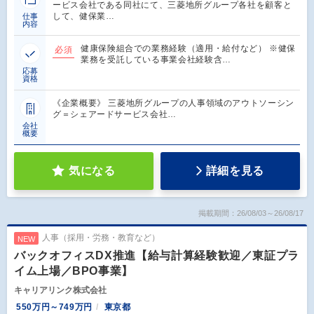
ービス会社である同社にて、三菱地所グループ各社を顧客と
して、健保業…
仕事
内容
健康保険組合での業務経験（適用・給付など） ※健保
必須
業務を受託している事業会社経験含…
応募
資格
《企業概要》 三菱地所グループの人事領域のアウトソーシン
グ＝シェアードサービス会社…
会社
概要
気になる
詳細を見る
掲載期間：26/08/03～26/08/17
人事（採用・労務・教育など）
NEW
バックオフィスDX推進【給与計算経験歓迎／東証プラ
イム上場／BPO事業】
キャリアリンク株式会社
550万円～749万円
東京都