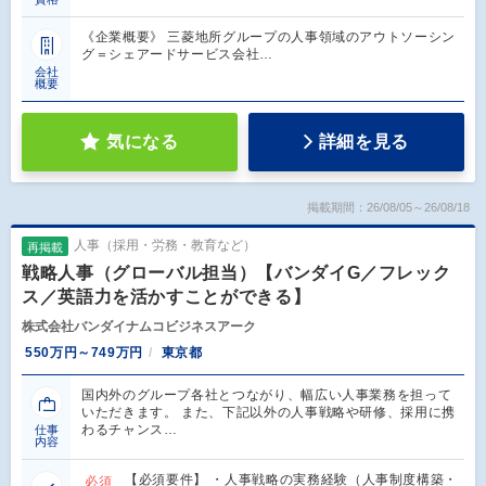
《企業概要》 三菱地所グループの人事領域のアウトソーシン
グ＝シェアードサービス会社…
会社
概要
気になる
詳細を見る
掲載期間：26/08/05～26/08/18
人事（採用・労務・教育など）
再掲載
戦略人事（グローバル担当）【バンダイG／フレック
ス／英語力を活かすことができる】
株式会社バンダイナムコビジネスアーク
550万円～749万円
東京都
国内外のグループ各社とつながり、幅広い人事業務を担って
いただきます。 また、下記以外の人事戦略や研修、採用に携
わるチャンス…
仕事
内容
【必須要件】 ・人事戦略の実務経験（人事制度構築・
必須