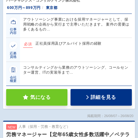
バーチャレクス・コンサルティング株式会社
600万円～899万円
東京都
アウトソーシング事業における採用マネージャーとして、採
用戦略の企画から実行まで主導いただきます。 案件の需要は
多くあるもの…
仕事
内容
正社員採用及びアルバイト採用の経験
必須
応募
資格
コンサルティングから業務のアウトソーシング、コールセン
ター運営、ITの実装等まで…
会社
概要
気になる
詳細を見る
掲載期間：26/08/07～26/08/20
人事（採用・労務・教育など）
NEW
労務マネージャー【定年65歳女性多数活躍中／ベテラ