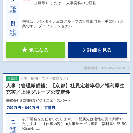
企画等） または ・人事労務のご経験…
応募
資格
同社は、バンダイナムコグループの管理部門を一手に担う企
業です。 プロフェッショナル…
会社
概要
気になる
詳細を見る
掲載期間：26/08/05～26/08/18
人事（採用・労務・教育など）
再掲載
人事（管理職候補）【京都】社員定着率◎／福利厚生
充実／上場グループの安定性
株式会社SCREENビジネスエキスパート
700万円～849万円
京都府
以下業務をお任せいたします。※配属先は適性を見て判断い
たします。 【仕事内容】 ■人事サービス事業 福利厚生部 SC
REENホ…
仕事
内容