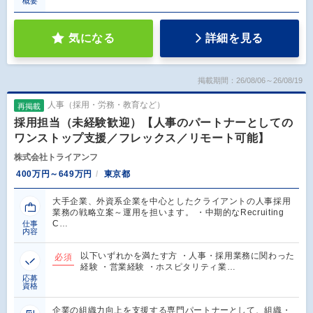
概要
気になる
詳細を見る
掲載期間：26/08/06～26/08/19
人事（採用・労務・教育など）
再掲載
採用担当（未経験歓迎）【人事のパートナーとしての
ワンストップ支援／フレックス／リモート可能】
株式会社トライアンフ
400万円～649万円
東京都
大手企業、外資系企業を中心としたクライアントの人事採用
業務の戦略立案～運用を担います。 ・中期的なRecruiting
C…
仕事
内容
以下いずれかを満たす方 ・人事・採用業務に関わった
必須
経験 ・営業経験 ・ホスピタリティ業…
応募
資格
企業の組織力向上を支援する専門パートナーとして、組織・