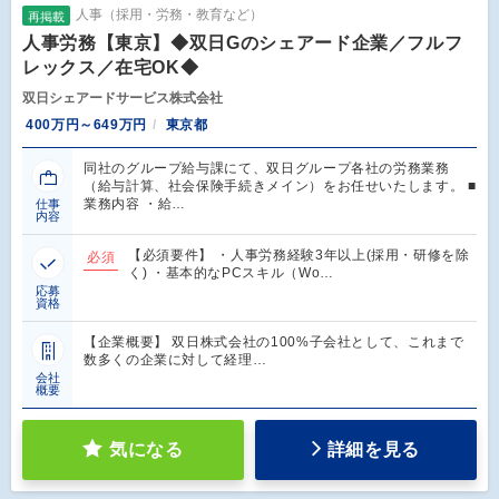
人事（採用・労務・教育など）
再掲載
人事労務【東京】◆双日Gのシェアード企業／フルフ
レックス／在宅OK◆
双日シェアードサービス株式会社
400万円～649万円
東京都
同社のグループ給与課にて、双日グループ各社の労務業務
（給与計算、社会保険手続きメイン）をお任せいたします。 ■
業務内容 ・給…
仕事
内容
【必須要件】 ・人事労務経験3年以上(採用・研修を除
必須
く) ・基本的なPCスキル（Wo…
応募
資格
【企業概要】 双日株式会社の100%子会社として、これまで
数多くの企業に対して経理…
会社
概要
気になる
詳細を見る