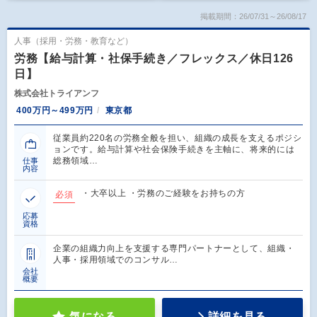
掲載期間：26/07/31～26/08/17
人事（採用・労務・教育など）
労務【給与計算・社保手続き／フレックス／休日126
日】
株式会社トライアンフ
400万円～499万円
東京都
従業員約220名の労務全般を担い、組織の成長を支えるポジシ
ョンです。給与計算や社会保険手続きを主軸に、将来的には
総務領域…
仕事
内容
・大卒以上 ・労務のご経験をお持ちの方
必須
応募
資格
企業の組織力向上を支援する専門パートナーとして、組織・
人事・採用領域でのコンサル…
会社
概要
気になる
詳細を見る