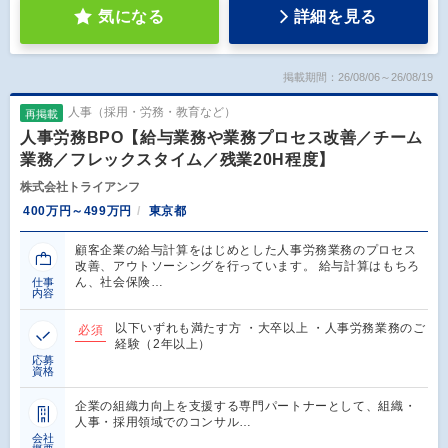
気になる
詳細を見る
掲載期間：26/08/06～26/08/19
人事（採用・労務・教育など）
再掲載
人事労務BPO【給与業務や業務プロセス改善／チーム
業務／フレックスタイム／残業20H程度】
株式会社トライアンフ
400万円～499万円
東京都
顧客企業の給与計算をはじめとした人事労務業務のプロセス
改善、アウトソーシングを行っています。 給与計算はもちろ
ん、社会保険…
仕事
内容
以下いずれも満たす方 ・大卒以上 ・人事労務業務のご
必須
経験（2年以上）
応募
資格
企業の組織力向上を支援する専門パートナーとして、組織・
人事・採用領域でのコンサル…
会社