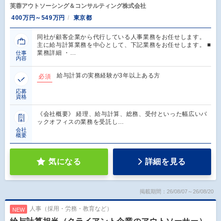
芙蓉アウトソーシング＆コンサルティング株式会社
400万円～549万円
東京都
同社が顧客企業から代行している人事業務をお任せします。
主に給与計算業務を中心として、下記業務をお任せします。 ■
業務詳細 ・…
仕事
内容
給与計算の実務経験が3年以上ある方
必須
応募
資格
《会社概要》 経理、給与計算、総務、受付といった幅広いバ
ックオフィスの業務を受託し…
会社
概要
気になる
詳細を見る
掲載期間：26/08/07～26/08/20
人事（採用・労務・教育など）
NEW