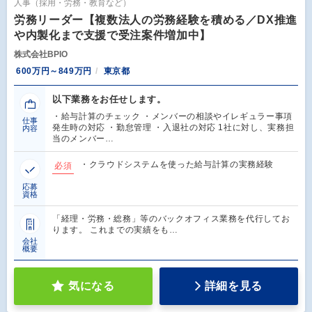
人事（採用・労務・教育など）
労務リーダー【複数法人の労務経験を積める／DX推進
や内製化まで支援で受注案件増加中】
株式会社BPIO
600万円～849万円
東京都
以下業務をお任せします。
・給与計算のチェック ・メンバーの相談やイレギュラー事項
仕事
発生時の対応 ・勤怠管理 ・入退社の対応 1社に対し、実務担
内容
当のメンバー…
・クラウドシステムを使った給与計算の実務経験
必須
応募
資格
「経理・労務・総務」等のバックオフィス業務を代行してお
ります。 これまでの実績をも…
会社
概要
気になる
詳細を見る