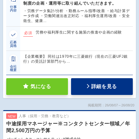
制度の企画・運用等に取り組んでいただきます。
仕事
内容
・労務データ集計/分析 ・勤務ルール指導/改善 ・給与計算デ
ータ作成 ・労働関連法改正対応 ・福利厚生運用/改善 ・安全
衛生、健康…
労務や福利厚生に関する施策の推進や企画の経験
必須
応募
資格
【企業概要】 同社は1970年に三菱銀行（現在の三菱UFJ銀
行）の受託計算部門から…
会社
概要
気になる
詳細を見る
掲載期間：26/08/07～26/08/20
人事（採用・労務・教育など）
NEW
中途採用マネージャー※コンタクトセンター領域／年
間2,500万円の予算