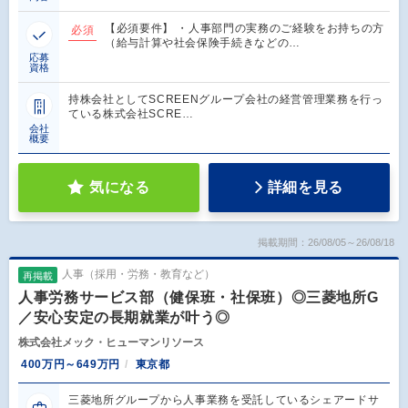
【必須要件】 ・人事部門の実務のご経験をお持ちの方
必須
（給与計算や社会保険手続きなどの…
応募
資格
持株会社としてSCREENグループ会社の経営管理業務を行っ
ている株式会社SCRE…
会社
概要
気になる
詳細を見る
掲載期間：26/08/05～26/08/18
人事（採用・労務・教育など）
再掲載
人事労務サービス部（健保班・社保班）◎三菱地所G
／安心安定の長期就業が叶う◎
株式会社メック・ヒューマンリソース
400万円～649万円
東京都
三菱地所グループから人事業務を受託しているシェアードサ