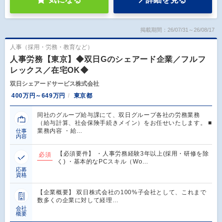
掲載期間：26/07/31～26/08/17
人事（採用・労務・教育など）
人事労務【東京】◆双日Gのシェアード企業／フルフ
レックス／在宅OK◆
双日シェアードサービス株式会社
400万円～649万円
東京都
同社のグループ給与課にて、双日グループ各社の労務業務
（給与計算、社会保険手続きメイン）をお任せいたします。 ■
業務内容 ・給…
仕事
内容
【必須要件】 ・人事労務経験3年以上(採用・研修を除
必須
く) ・基本的なPCスキル（Wo…
応募
資格
【企業概要】 双日株式会社の100%子会社として、これまで
数多くの企業に対して経理…
会社
概要