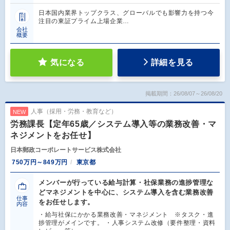
日本国内業界トップクラス、グローバルでも影響力を持つ今
注目の東証プライム上場企業…
会社
概要
気になる
詳細を見る
掲載期間：26/08/07～26/08/20
人事（採用・労務・教育など）
NEW
労務課長【定年65歳／システム導入等の業務改善・マ
ネジメントをお任せ】
日本郵政コーポレートサービス株式会社
750万円～849万円
東京都
メンバーが行っている給与計算・社保業務の進捗管理な
どマネジメントを中心に、システム導入を含む業務改善
仕事
をお任せします。
内容
・給与社保にかかる業務改善・マネジメント ※タスク・進
捗管理がメインです。 ・人事システム改修（要件整理・資料