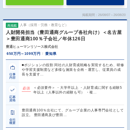
掲載期間：26/08/07～26/08/20
人事（採用・労務・教育など）
再掲載
人財開発担当（豊田通商グループ各社向け）＜名古屋
＞豊田通商100％子会社／年休126日
豊通ヒューマンリソース株式会社
650万円～1099万円
愛知県
■ポジションの役割 同社の人財育成戦略を実現するため、研修
や学習支援制度など多様な施策を企画・運営し、従業員の成
長を支援す…
仕事
内容
＜必須要件＞ ・大学卒以上 ・人財育成に関する経験5
必須
年以上（人事以外の経験も可） ・複…
応募
資格
豊田通商100％出社にて、グループ企業の人事専門会社として
設立。 豊田通商及び豊田…
会社
概要