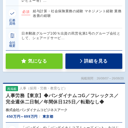
レビュー等）…
給与計算・社会保険業務の経験 マネジメント経験 業務
必須
改善の経験
応募
資格
日本郵政グループ100％出資の民営化第1号のグループ会社と
して、シェアードサービ…
会社
概要
気になる
詳細を見る
掲載期間：26/08/07～26/08/20
人事（採用・労務・教育など）
再掲載
人事労務【東京】◆バンダイナムコG／フレックス／
完全週休二日制／年間休日125日／転勤なし◆
株式会社バンダイナムコビジネスアーク
450万円～699万円
東京都
「バンダイ」や「バンダイナムコアミューズメント」をはじ