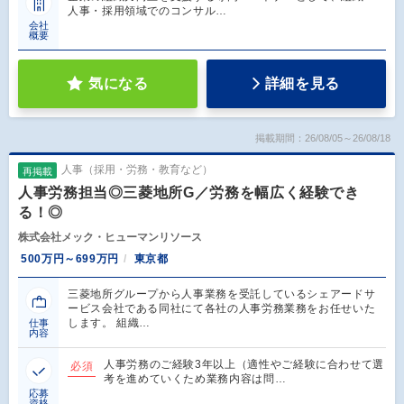
人事・採用領域でのコンサル…
会社
概要
気になる
詳細を見る
掲載期間：26/08/05～26/08/18
人事（採用・労務・教育など）
再掲載
人事労務担当◎三菱地所G／労務を幅広く経験でき
る！◎
株式会社メック・ヒューマンリソース
500万円～699万円
東京都
三菱地所グループから人事業務を受託しているシェアードサ
ービス会社である同社にて各社の人事労務業務をお任せいた
します。 組織…
仕事
内容
人事労務のご経験3年以上（適性やご経験に合わせて選
必須
考を進めていくため業務内容は問…
応募
資格