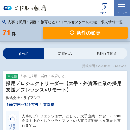
人事（採用・労務・教育など）/コールセンター
の転職・求人情報一覧
71
条件の変更
件
すべて
新着のみ
掲載終了間近
掲載期間：26/08/07～26/08/20
人事（採用・労務・教育など）
再掲載
採用プロジェクトリーダー【大手・外資系企業の採用
支援／フレックス×リモート】
株式会社トライアンフ
500万円～749万円
東京都
人事のプロフェッショナルとして、大手企業、外資・Global
企業を中心としたクライアントの人事採用戦略の立案から実
行まで…
仕事
内容