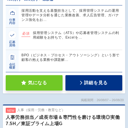
採用活動を支える基盤担当として、採用管理システムの運用
管理やデータ分析を通じた業務改善、求人広告管理、ガバナ
ンス強化をお…
仕事
内容
採用管理システム（ATS）や応募者管理システムの利
必須
用経験をお持ちで、Excelを…
応募
資格
BPO（ビジネス・プロセス・アウトソーシング）という形で
顧客の抱える業務や課題解…
会社
概要
気になる
詳細を見る
掲載期間：26/08/07～26/08/20
人事（採用・労務・教育など）
NEW
人事労務担当／成長市場＆専門性を磨ける環境◎実働
7.5H／東証プライム上場G