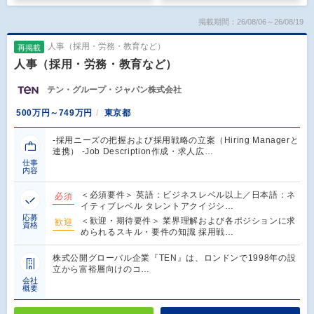
掲載期間：26/08/06～26/08/19
人事（採用・労務・教育など）
再掲載
人事（採用・労務・教育など）
テン・グループ・ジャパン株式会社
500万円～749万円
東京都
-採用ニーズの把握および採用戦略の立案（Hiring Managerと
連携） -Job Description作成・求人広…
仕事
内容
＜必須要件＞ 英語：ビジネスレベル以上／日本語：ネ
必須
イティブレベル タレントアクイジシ…
応募
＜歓迎・期待要件＞ 業界理解および各ポジションに求
歓迎
資格
められるスキル・要件の知識 採用戦…
株式公開グローバル企業『TEN』は、ロンドンで1998年の設
立から富裕層向けのコ…
会社
概要