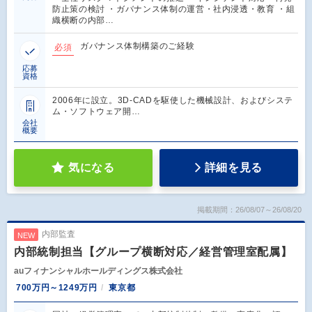
防止策の検討 ・ガバナンス体制の運営・社内浸透・教育 ・組
織横断の内部…
ガバナンス体制構築のご経験
必須
応募
資格
2006年に設立。3D-CADを駆使した機械設計、およびシステ
ム・ソフトウェア開…
会社
概要
気になる
詳細を見る
掲載期間：26/08/07～26/08/20
内部監査
NEW
内部統制担当【グループ横断対応／経営管理室配属】
auフィナンシャルホールディングス株式会社
700万円～1249万円
東京都