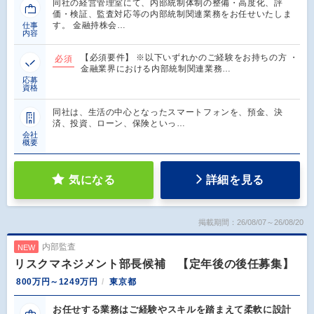
同社の経営管理室にて、内部統制体制の整備・高度化、評
価・検証、監査対応等の内部統制関連業務をお任せいたしま
す。 金融持株会…
仕事
内容
【必須要件】 ※以下いずれかのご経験をお持ちの方 ・
必須
金融業界における内部統制関連業務…
応募
資格
同社は、生活の中心となったスマートフォンを、預金、決
済、投資、ローン、保険といっ…
会社
概要
気になる
詳細を見る
掲載期間：26/08/07～26/08/20
内部監査
NEW
リスクマネジメント部長候補 【定年後の後任募集】
800万円～1249万円
東京都
お任せする業務はご経験やスキルを踏まえて柔軟に設計