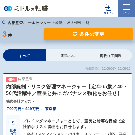
内部監査/コールセンター
の転職・求人情報一覧
3
条件の変更
件
すべて
新着のみ
掲載終了間近
掲載期間：26/08/07～26/08/20
内部監査
NEW
内部統制・リスク管理マネージャー【定年65歳／40・
50代活躍中／室長と共にガバナンス強化をお任せ】
株式会社アビスト
700万円～949万円
東京都
プレイングマネージャーとして、室長と対等な目線で全
社的なリスク管理をお任せします。
仕事
内容
・全社リスクマネジメントの推進 ・インシデント対応・再発